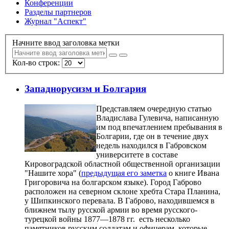
Конференции
Разделы партнеров
Журнал "Аспект"
Начните ввод заголовка метки
Кол-во строк:
Западнорусизм и Болгария
Представляем очередную статью
Владислава Гулевича, написанную
им под впечатлением пребывания в
Болгарии, где он в течение двух
недель находился в Габровском
университете в составе
Кировоградской областной общественной организации
"Нашите хора" (
предыдущая его заметка
о книге Ивана
Григоровича на болгарском языке). Город Габрово
расположен на северном склоне хребта Стара Планина,
у Шипкинского перевала. В Габрово, находившемся в
ближнем тылу русской армии во время русского-
турецкой войны 1877—1878 гг. есть несколько
памятников русским солдатам и офицерам, которые