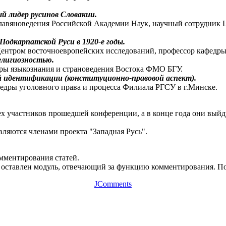
й лидер русинов Словакии.
авяноведения Российской Академии Наук, научный сотрудник 
одкарпатской Руси в 1920-е годы.
Центром восточноевропейских исследований, профессор кафедры
елигиозностью.
дры языкознания и страноведения Востока ФМО БГУ.
ой идентификации (конституционно-правовой аспект).
федры уголовного права и процесса Филиала РГСУ в г.Минске.
ех участников прошедшей конференции, а в конце года они выйд
вляются членами проекта "Западная Русь".
омментирования статей.
оставлен модуль, отвечающий за функцию комментирования. Пос
JComments