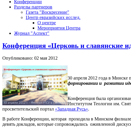
Конференции
Разделы партнеров
Газета "Воскресение"
Центр евразийских исслед.
О центре
Мероприятия Центра
Журнал "Аспект"
Конференция «Церковь и славянские и
Опубликовано: 02 мая 2012
30 апреля 2012 года в Минске
формировании и развитии иде
Конференция была организован
Институтом Теологии им. Свя
просветительский портал
«Западная Русь»
.
В работе Конференции, которая проходила в Минском филиале 
девять докладов, которые сопровождались оживленной дискус