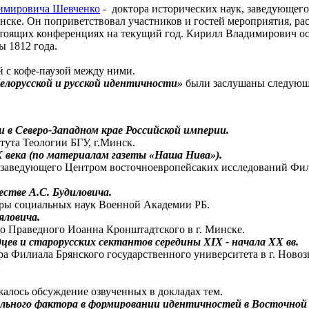
имировича Шевченко
- доктора исторических наук, заведующег
нске. Он поприветствовал участников и гостей мероприятия, ра
стоящих конференциях на текущий год. Кирилл Владимирович ос
 1812 года.
ий с кофе-паузой между ними.
белорусской и русской идентичности»
были заслушаны следующ
в Северо-Западном крае Российской империи.
тута Теологии БГУ, г.Минск.
 века (по материалам газеты «Наша Нива»).
ль заведующего Центром восточноевропейсаких исследований Фи
стве А.С. Будиловича.
едры социальных наук Военной Академии РБ.
яловича.
го Праведного Иоанна Кронштадтского в г. Минске.
дцев и старорусских сектантов середины
XIX - начала
XX вв.
ра Филиала Брянского государственного университета в г. Новозы
алось обсуждение озвученных в докладах тем.
ального фактора в формировании идентичностей в Восточной