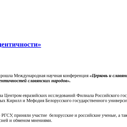
дентичности»
 прошла Международная научная конференция
«Церковь и славян
нтичностей славянских народов».
а Центром евразийских исследований Филиала Российского госу
тых Кирилл и Мефодия Белорусского государственного универс
РГСУ, приняли участие белорусские и российские ученые, а та
сией и обменом мнениями.