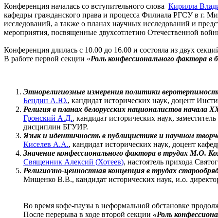
Конференция началась со вступительного слова
Кирилла Влад
кафедры гражданского права и процесса Филиала РГСУ в г. Ми
исследований, а также о планах научных исследований и пред
мероприятия, посвященные двухсотлетию Отечественной войны
Конференция длилась с 10.00 до 16.00 и состояла из двух секц
В работе первой секции «
Роль конфессионального фактора в 
Этнорелигиозные измерения политики веротерпимости 
Бендин А.Ю.
, кандидат исторических наук, доцент Инсти
Религия в планах белорусских националистов начала
XX
Гронский А.Д.
, кандидат исторических наук, заместите
дисциплин БГУИР.
Язык и идентичность в публицистике и научном творче
Киселев А.А.
, кандидат исторических наук, доцент каф
Значение конфессионального фактора в трудах М.О. Ко
Священник Алексий (Хотеев)
, настоятель прихода Свято
Религиозно-ценностная концепция в трудах старообря
Мищенко В.В., кандидат исторических наук, и.о. директо
Во время кофе-паузы в неформальной обстановке продолж
После перерыва в ходе второй секции
«Роль конфессион