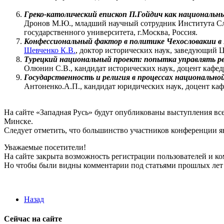
Греко-католический епископ П.Гойдич как национальны
Дронов М.Ю., младший научный сотрудник Института Сл
государственного университета, г.Москва, Россия.
Конфессиональный фактор в политике Чехословакии в П
Шевченко К.В.
, доктор исторических наук, заведующий 
Турецкий национальный проект: попытка управлять р
Олюнин С.В., кандидат исторических наук, доцент кафе
Государственность и религия в процессах национальн
Антоненко.А.П., кандидат юридических наук, доцент ка
На сайте «Западная Русь» будут опубликованы выступления вс
Минске.
Следует отметить, что большинство участников конференции я
Уважаемые посетители!
На сайте закрыта возможность регистрации пользователей и к
Но чтобы были видны комментарии под статьями прошлых лет 
Назад
Сейчас на сайте