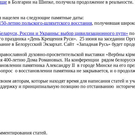
ище
в Болгарии на Шипке, получила продолжение в реальности.
л нацелен на следующие памятные даты:
150-летию польского-шляхетского восстания
, получившая широки
Беларуси, России и Украины: выбор цивилизационного пути»
по
го праздника «День Крещения Руси». 25 июня на заседании Ор
вание в Белорусский Экзархат. Сайт «Западная Русь» будет про
-й православной духовно-просветительской выставки «Вербны кі
ая 400-летию Дома Романовых. На конференции рядом белорус
тановлении памятника Александру II в городе Минске на его пр
 вопрос о восстановлении памятника не закрывается, и о продол
воим авторам, которые находят время для написания статей и уч
ддержку и принципиальную позицию по отстаиванию историчес
омментирования статей.