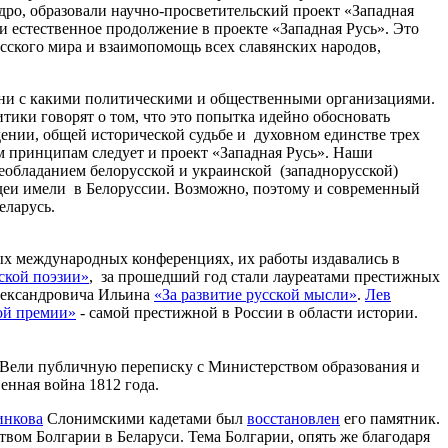
ядро, образовали научно-просветительский проект «Западная
и естественное продолжение в проекте «Западная Русь». Это
сского мира и взаимопомощь всех славянских народов,
ое ни с какими политическими и общественными организациями.
тики говорят о том, что это попытка идейно обосновать
нии, общей исторической судьбе и духовном единстве трех
м принципам следует и проект «Западная Русь». Наши
еобладанием белорусской и украинской (западнорусской)
идеи имели в Белоруссии. Возможно, поэтому и современный
Беларусь.
ных международных конференциях, их работы издавались в
ской поэзии»
, за прошедший год стали лауреатами престижных
лександровича Ильина
«За развитие русской мысли»
.
Лев
ой премии»
- самой престижной в России в области истории.
 Вели публичную переписку с Министерством образования и
енная война 1812 года.
инкова
Слонимскими кадетами был
восстановлен
его памятник.
вом Болгарии в Беларуси. Тема Болгарии, опять же благодаря