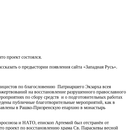
то проект состоялся.
сказать о предыстории появления сайта «Западная Русь».
блицистов по благословению Патриаршего Экзарха всея
ожертвований на восстановление разрушенного православного
роприятиях по сбору средств и о подготовительных работах
ведены публичные благотворительные мероприятий, как в
еправлены в Рашко-Призренскую епархию в монастырь
Евросоюза и НАТО, епископ Артемий был отстранён от
 что проект по восстановлению храма Св. Параскевы весной