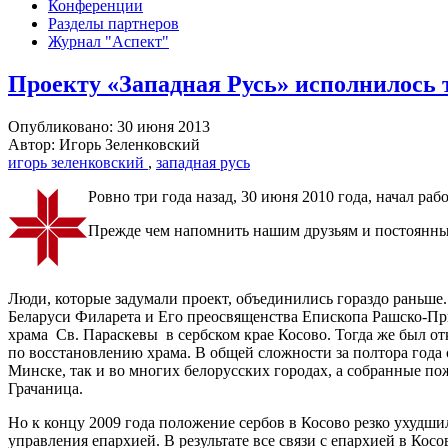
Конференции
Разделы партнеров
Журнал "Аспект"
Проекту «Западная Русь» исполнилось т
Опубликовано: 30 июня 2013
Автор: Игорь Зеленковский
игорь зеленковский
,
западная русь
Ровно три года назад, 30 июня 2010 года, начал ра
Прежде чем напомнить нашим друзьям и постоянным 
Люди, которые задумали проект, объединились гораздо раньше
Беларуси Филарета и Его преосвященства Епископа Рашско-Пр
храма Св. Параскевы в сербском крае Косово. Тогда же был о
по восстановлению храма. В общей сложности за полтора года
Минске, так и во многих белорусских городах, а собранные п
Грачаница.
Но к концу 2009 года положение сербов в Косово резко ухудш
управления епархией. В результате все связи с епархией в Кос