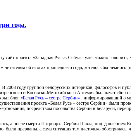
ри года.
боту сайт проекта «Западная Русь». Сейчас уже можно говорить, ч
читателям об итогах прошедшего года, хотелось бы немного рас
. В 2008 году группой белорусских историков, философов и пу
изренского и Косовско-Метохийского Артемия был начат сбор п
ткрыт блог
«Белая Русь – сестре Сербии»
, информировавший о ме
 существования проекта «Белая Русь – сестре Сербии» были про
ожертвования, посредством посольства Сербии в Беларуси, пер
илось, а после смерти Патриарха Сербии Павла, под давлением 
ово были прерваны, а сама ситуация там настолько обострилась,