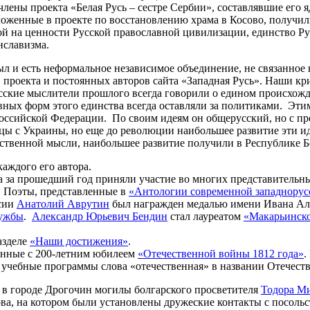
члены проекта «Белая Русь – сестре Сербии», составлявшие его 
ложенные в проекте по восстановлению храма в Косово, получил
ой на ценности Русской православной цивилизации, единство Ру
нславизма.
 был и есть неформальное независимое объединение, не связанн
 проекта и постоянных авторов сайта «Западная Русь». Наши кри
ские мыслители прошлого всегда говорили о едином происхожде
ивных форм этого единства всегда оставляли за политиками. Эти
оссийской Федерации. По своим идеям он общерусский, но с пр
дцы с Украины, но еще до революции наибольшее развитие эти 
ественной мысли, наибольшее развитие получили в Республике 
аждого его автора.
та за прошедший год приняли участие во многих представитель
. Поэты, представленные в
«Антологии современной западнорус
ссии
Анатолий Аврутин
был награжден медалью имени Ивана А
ужбы
.
Александр Юрьевич Бендин
стал лауреатом
«Макарьинск
азделе
«Наши достижения»
.
занные с 200-летним юбилеем
«Отечественной войны 1812 года»
.
учебные программы слова «отечественная» в названии Отечеств
 в городе Дрогочин могилы болгарского просветителя
Тодора М
а, на котором были установлены дружеские контакты с посольст