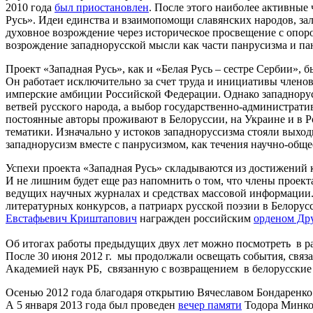
2010 года
был приостановлен
. После этого наиболее активные 
Русь». Идеи единства и взаимопомощи славянских народов, за
духовное возрождение через историческое просвещение с опор
возрождение западнорусской мысли как части панрусизма и па
Проект «Западная Русь», как и «Белая Русь – сестре Сербии»,
Он работает исключительно за счет труда и инициативы членов
имперские амбиции Российской Федерации. Однако западнорус
ветвей русского народа, а выбор государственно-администрат
постоянные авторы проживают в Белоруссии, на Украине и в Р
тематики. Изначально у истоков западноруссизма стояли выхо
западнорусизм вместе с панрусизмом, как течения научно-общ
Успехи проекта «Западная Русь» складываются из достижений к
И не лишним будет еще раз напомнить о том, что члены проек
ведущих научных журналах и средствах массовой информации
литературных конкурсов, а патриарх русской поэзии в Белору
Евстафьевич Криштапович
награжден российским
орденом Др
Об итогах работы предыдущих двух лет можно посмотреть в р
После 30 июня 2012 г. мы продолжали освещать события, свя
Академией наук РБ, связанную с возвращением в белорусские 
Осенью 2012 года благодаря открытию Вячеславом Бондаренко
А 5 января 2013 года был проведен
вечер памяти
Тодора Минков