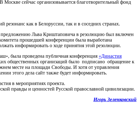
 В Москве сейчас организовывается благотворительный фонд
й резонанс как в Белоруссии, так и в соседних странах.
 предложению Льва Криштаповича в резолюцию был включен
гкомитета прошедшей конференции была выработана
должать информировать о ходе принятия этой резолюции.
рмаш», была проведена публичная конференция
«Династия
ских общественных организаций было подписано обращение к
ежнем месте на площади Свободы. И хотя от управления
жении этого дела сайт также будет информировать.
астия в мероприятиях проекта.
кой правды и ценностей Русской православной цивилизации.
Игорь Зеленковский