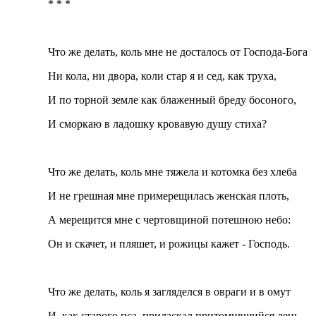
* * *
Что же делать, коль мне не досталось от Господа-Бога
Ни кола, ни двора, коли стар я и сед, как труха,
И по торной земле как блаженный бреду босоного,
И сморкаю в ладошку кровавую душу стиха?
Что же делать, коль мне тяжела и котомка без хлеба
И не грешная мне примерещилась женская плоть,
А мерещится мне с чертовщиной потешною небо:
Он и скачет, и пляшет, и рожицы кажет - Господь.
Что же делать, коль я загляделся в овраги и в омут
И, как старого пса, приласкал притомившийся день,