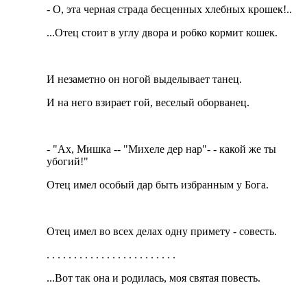
- О, эта черная страда бесценных хлебных крошек!..
...Отец стоит в углу двора и робко кормит кошек.
И незаметно он ногой выделывает танец.
И на него взирает гой, веселый оборванец.
- "Ах, Мишка -- "Михеле дер нар"- - какой же ты
убогий!"
Отец имел особый дар быть избранным у Бога.
Отец имел во всех делах одну примету - совесть.
. . . . . . . . . . . . . . . . . . . . . . . .
...Вот так она и родилась, моя святая повесть.