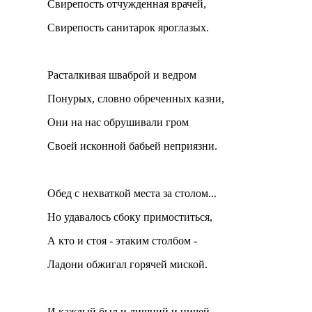
Свирепость отчужденная врачей,
Свирепость санитарок яроглазых.
Расталкивая шваброй и ведром
Понурых, словно обреченных казни,
Они на нас обрушивали гром
Своей исконной бабьей неприязни.
Обед с нехваткой места за столом...
Но удавалось сбоку примоститься,
А кто и стоя - этаким столбом -
Ладони обжигал горячей миской.
И каждый был и лишний и ничей...