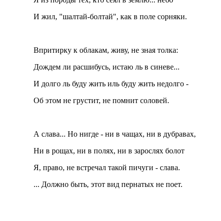
И жил, "шалтай-болтай", как в поле сорняки.
Впритирку к облакам, живу, не зная толка:
Дождем ли расшибусь, истаю ль в синеве...
И долго ль буду жить иль буду жить недолго -
Об этом не грустит, не помнит соловей.
А слава... Но нигде - ни в чащах, ни в дубравах,
Ни в рощах, ни в полях, ни в зарослях болот
Я, право, не встречал такой пичуги - слава.
... Должно быть, этот вид пернатых не поет.