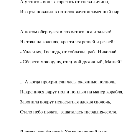
А у этого - вон: загорелась от гнева личина,
Изо рта повалил в потолок желтопламенный пар.
А потом обернулся в лохматого пса и залаял!
Я стоял на коленях, крестился резвей и резвей:
- Упаси мя, Господь, от соблазна, раба Николая!..
- Сбереги мою душу, отец мой духовный, Матвей!..
... А когда прохрипели часы окаянные полночь,
Накренился вдруг пол и поплыл на манер корабля,
Завопила вокруг ненасытная адская сволочь,
Стало небо пылать, зашаталась твердыня-земля.
Я стоял, как философ Хома: ни живой и ни