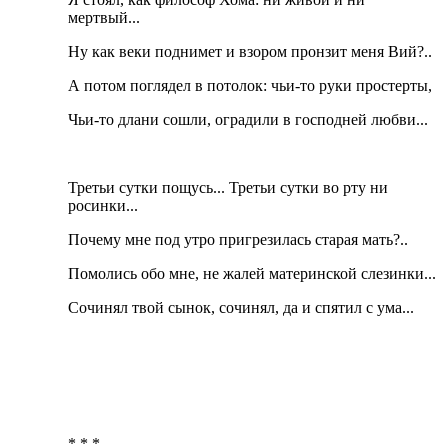
мертвый...
Ну как веки поднимет и взором пронзит меня Вий?..
А потом поглядел в потолок: чьи-то руки простерты,
Чьи-то длани сошли, оградили в господней любви...
Третьи сутки пощусь... Третьи сутки во рту ни
росинки...
Почему мне под утро пригрезилась старая мать?..
Помолись обо мне, не жалей материнской слезинки...
Сочинял твой сынок, сочинял, да и спятил с ума...
* * *