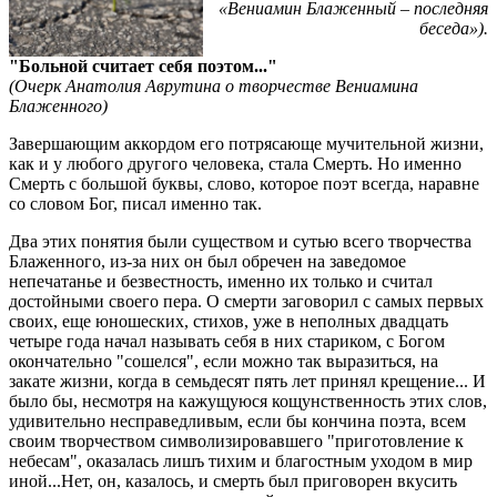
«Вениамин Блаженный – последняя
беседа»).
"Больной считает себя поэтом..."
(Очерк Анатолия Аврутина о творчестве Вениамина
Блаженного)
Завершающим аккордом его потрясающе мучительной жизни,
как и у любого другого человека, стала Смерть. Но именно
Смерть с большой буквы, слово, которое поэт всегда, наравне
со словом Бог, писал именно так.
Два этих понятия были существом и сутью всего творчества
Блаженного, из-за них он был обречен на заведомое
непечатанье и безвестность, именно их только и считал
достойными своего пера. О смерти заговорил с самых первых
своих, еще юношеских, стихов, уже в неполных двадцать
четыре года начал называть себя в них стариком, с Богом
окончательно "сошелся", если можно так выразиться, на
закате жизни, когда в семьдесят пять лет принял крещение... И
было бы, несмотря на кажущуюся кощунственность этих слов,
удивительно несправедливым, если бы кончина поэта, всем
своим творчеством символизировавшего "приготовление к
небесам", оказалась лишъ тихим и благостным уходом в мир
иной...Нет, он, казалось, и смерть был приговорен вкусить