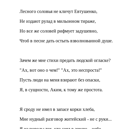
Лесного соловья не кличут Евтушенко,
Не издают рулад в мильонном тираже,
Но все же соловей рифмует задушевно,
Чтоб в песне дать остыть взволнованной душе.
Зачем же мне стихи предать людской огласке?
"Ах, вот оно о чем!" "Ах, это неспроста!"
Пусть люди на меня взирают без опаски,
Я, в сущности, Аким, к тому же простота.
Я сроду не имел в запасе корки хлеба,
Мне нудный разговор житейский - не с руки...
Я из породы тех, кто сеял в землю... небо