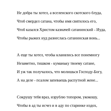
Не добра ты хотел, а вселенского скотского блуда,
Чтоб смердел сатана, чтобы имя святилось его,
Чтоб казался Христом казначей сатанинский - Иуда,
Чтобы рыжих иуд разнеслась сатанинская вонь...
А еще ты хотел, чтобы кланялись все понемногу
Незаметно, тишком - куманьку твоему сатане,
И уж так получалось, что молишься Господу-Богу,
А на деле - псалом запеваешь распутной жене...
Сокрушу тебя враз, изрублю топором, укокошу,
Чтобы в ад ты исчез и в аду по старинке издох,