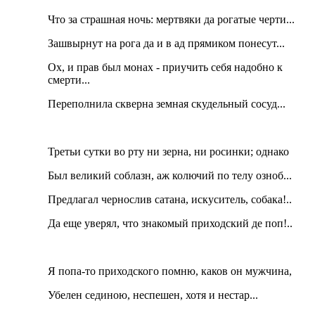
Что за страшная ночь: мертвяки да рогатые черти...
Зашвырнут на рога да и в ад прямиком понесут...
Ох, и прав был монах - приучить себя надобно к
смерти...
Переполнила скверна земная скудельный сосуд...
Третьи сутки во рту ни зерна, ни росинки; однако
Был великий соблазн, аж колючий по телу озноб...
Предлагал чернослив сатана, искуситель, собака!..
Да еще уверял, что знакомый приходский де поп!..
Я попа-то приходского помню, каков он мужчина,
Убелен сединою, неспешен, хотя и нестар...