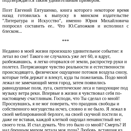
подтверждается таким удивительным примером.
Поэт Евгений Евтушенко, книга которого некоторое время
назад готовилась к выпуску в минском издательстве
"Литература и Искусство", именно Юрия Михайловича
попросил составить ее.. Что Ю.Сапожков и исполнил с
блеском...
***
Недавно в моей жизни произошло удивительное событие: я
летал во сне! Такого не случалось уже лет 60, и вдруг,
разбежавшись, я легко оторвался от земли, распростер руки и
полетел. Потрясающее чувство реальности и естественности
происходящего, физическое ощущение потоков воздуха снизу,
которые тебя держат и влекут, куда ты пожелаешь. Подо мной
лежал не замечающий меня город, затем появились
равнодушные поля, луга, скептические леса и танцующие под
музыку ветра реки. Впервые в жизни я чувствовал себя по-
настоящему счастливым. Господи, что Ты сделал со мной!
Проснувшись, я не мог поверить, что праздник свободы и
собственного могущества исчез, словно и не было. Я лежал в
своей меблированной берлоге, на своей скучной постели и,
даже не вставая, каждой клеткой ощущал ненавистный вес
своего тела. И стал думать. Что это было со мной? Смерть? И
над бренным миром летала моя душа? Любовь, вставшая из