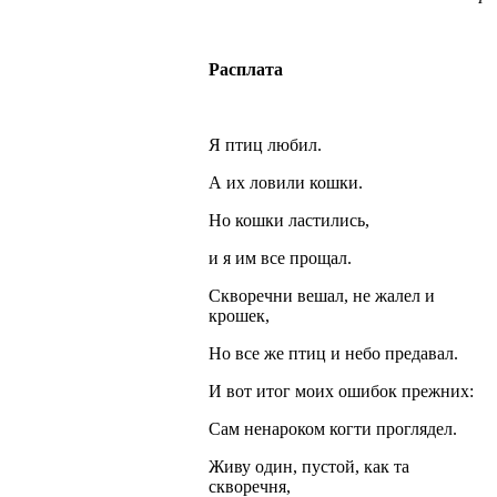
Расплата
Я птиц любил.
А их ловили кошки.
Но кошки ластились,
и я им все прощал.
Скворечни вешал, не жалел и
крошек,
Но все же птиц и небо предавал.
И вот итог моих ошибок прежних:
Сам ненароком когти проглядел.
Живу один, пустой, как та
скворечня,