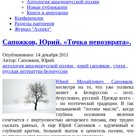
Антология западнорусской поэзии
Новые публикации
Книги и аннотации
Конференции
Разделы партнеров
Журнал "Аспект"
Сапожков, Юрий. «Точка невозврата».
Опубликовано: 14 декабря 2011
Автор: Сапожков, Юрий.
антология западнорусской поэзии
,
юрий сапожков
,
стихи
,
русская литература белоруссии
Юрий Михайлович Сапожков
,
несмотря на то, что уже полвека
живет в Белоруссии -- поэт,
безусловно, русский. Прежде всего -
- по поэтической традиции. В так
называемой "поэзии мысли", когда
глубина осознания явления
сочетается с виртуозностью авторского письма, ему трудно
сыскать равных. А еще Юрий Сапожков -- вдумчивый и
глубокий критик, большой знаток и ценитель поэзии, что