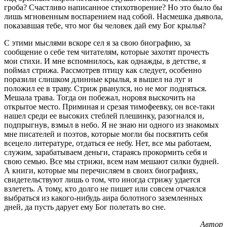
гроба? Счастливо написанное стихотворение? Но это было бы
лишь мгновенным воспарением над собой. Насмешка дьявола,
показавшая тебе, что мог бы человек дай ему Бог крылья?
С этими мыслями вскоре сел я за свою биографию, за
сообщение о себе тем читателям, которые захотят прочесть
мои стихи. И мне вспомнилось, как однажды, в детстве, я
поймал стрижа. Рассмотрев птицу как следует, особенно
поразили слишком длинные крылья, я вышел на луг и
положил ее в траву. Стриж рванулся, но не мог подняться.
Мешала трава. Тогда он побежал, норовя выскочить на
открытое место. Приминая и срезая тимофеевку, он все-таки
нашел среди ее высоких стеблей плешинку, разогнался и,
подпрыгнув, взмыл в небо. Я не знаю ни одного из знакомых
мне писателей и поэтов, которые могли бы посвятить себя
всецело литературе, отдаться ее небу. Нет, все мы работаем,
служим, зарабатываем деньги, стараясь прокормить себя и
свою семью. Все мы стрижи, всем нам мешают силки будней.
А книги, которые мы перечисляем в своих биографиях,
свидетельствуют лишь о том, что иногда стрижу удается
взлететь. А тому, кто долго не пишет или совсем отчаялся
выбраться из какого-нибудь аира болотного заземленных
дней, да пусть дарует ему Бог полетать во сне.
Автор