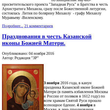
просветительского проекта "Западная Русь" и Братства в честь
Архистратига Михаила, сразу после Божественной литургии,
состоялась Лития по болярину Михаилу - графу Михаилу
Муравьеву -Виленскому.
Подробнее...
21 комментариев
Празднования в честь Казанской
иконы Божией Матери.
Опубликовано: 04 ноября 2016
Автор: Редакция "ЗР"
З ноября
2016 года, в канун
праздника Казанской иконе Божией
Матери (в память избавления Москвы
и России от поляков в 1612 году) по
всем храмам Святой Руси прошло
всенощное бдение.
4 ноября
в
Москве, в день празднования