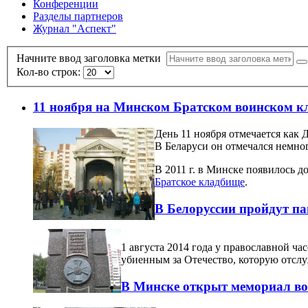
Конференции
Разделы партнеров
Журнал "Аспект"
Начните ввод заголовка метки
Кол-во строк:
11 ноября на Минском Братском воинском к
День 11 ноября отмечается как
В Беларуси он отмечался немног
В 2011 г. в Минске появилось д
Братское кладбище
.
В Белоруссии пройдут п
1 августа 2014 года у православной ч
убиенным за Отечество, которую отсл
В Минске открыт мемориал в