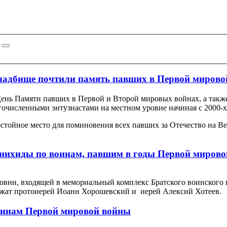
ладбище почтили память павших в Первой мировой
 День Памяти павших в Первой и Второй мировых войнах, а такж
очисленными энтузиастами на местном уровне начиная с 2000-х 
остойное место для поминовения всех павших за Отечество на Ве
анихиды по воинам, павшим в годы Первой миров
асовни, входящей в мемориальный комплекс Братского воинского
ужат протоиерей Иоанн Хорошевский и иерей Алексий Хотеев.
оинам Первой мировой войны