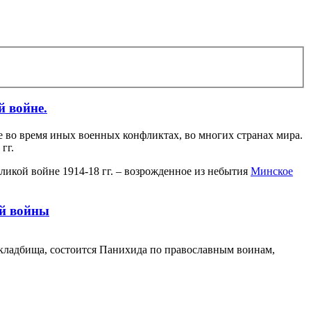
 войне.
е во время иных военных конфликтах, во многих странах мира.
гг.
ликой войне 1914-18 гг. – возрожденное из небытия
Минское
ой войны
 кладбища, состоится Панихида по православным воинам,