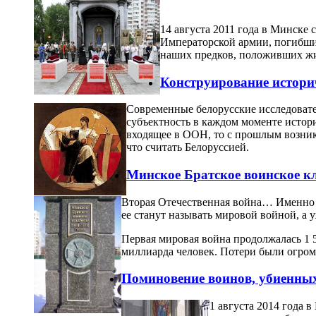
14 августа 2011 года в Минске
Императорской армии, погибши
наших предков, положивших жи
Конструирование истори
Современные белорусские исследовате
субъектность в каждом моменте истори
входящее в ООН, то с прошлым возника
что считать Белоруссией.
Минское Братское воинское кл
Вторая Отечественная война… Именно та
ее станут называть мировой войной, а 
Первая мировая война продолжалась 1 5
миллиарда человек. Потери были огром
Поминовение воинов, убиенных
1 августа 2014 года 