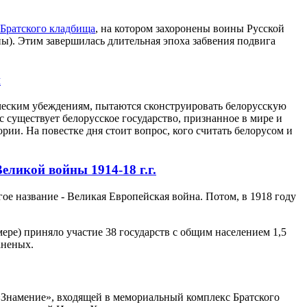
Братского кладбища
, на котором захоронены воины Русской
). Этим завершилась длительная эпоха забвения подвига
и
ическим убеждениям, пытаются сконструировать белорусскую
с существует белорусское государство, признанное в мире и
рии. На повестке дня стоит вопрос, кого считать белорусом и
еликой войны 1914-18 г.г.
е название - Великая Европейская война. Потом, в 1918 году
мере) приняло участие 38 государств с общим населением 1,5
аненых.
 «Знамение», входящей в мемориальный комплекс Братского