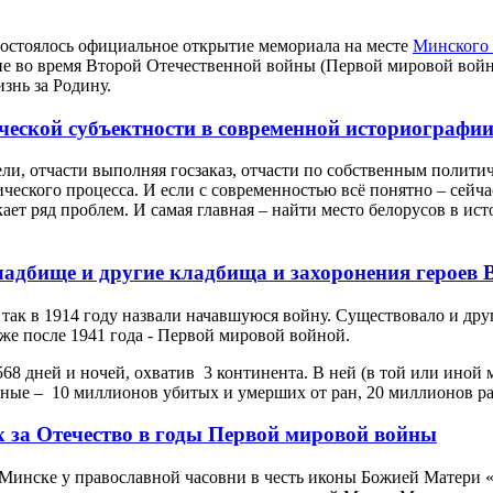
 состоялось официальное открытие мемориала на месте
Минского 
е во время Второй Отечественной войны (Первой мировой войны
знь за Родину.
ческой субъектности в современной историографи
ли, отчасти выполняя госзаказ, отчасти по собственным полит
ческого процесса. И если с современностью всё понятно – сейча
ет ряд проблем. И самая главная – найти место белорусов в исто
адбище и другие кладбища и захоронения героев В
к в 1914 году назвали начавшуюся войну. Существовало и друго
уже после 1941 года - Первой мировой войной.
68 дней и ночей, охватив 3 континента. В ней (в той или иной 
ные – 10 миллионов убитых и умерших от ран, 20 миллионов р
 за Отечество в годы Первой мировой войны
в Минске у православной часовни в честь иконы Божией Матери