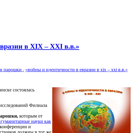
азии в XIX – XXI в.в.»
н парошки
,
«войны и идентичности в евразии в xix – xxi в.в.»
инске состоялась
 исследований Филиала
Парошки,
которым от
-гуманитарные науки как
т конференции и
астников должны в тот же