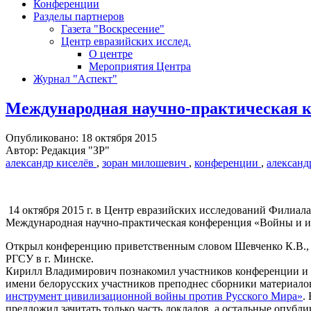
Конференции
Разделы партнеров
Газета "Воскресение"
Центр евразийских исслед.
О центре
Мероприятия Центра
Журнал "Аспект"
Международная научно-практическая ко
Опубликовано: 18 октября 2015
Автор: Редакция "ЗР"
александр киселёв
,
зоран милошевич
,
конференции
,
александ
14 октября 2015 г. в Центр евразийских исследований Филиала
Международная научно-практическая конференция «Войны и ид
Открыл конференцию приветственным словом Шевченко К.В., 
РГСУ в г. Минске.
Кирилл Владимирович познакомил участников конференции и 
имени белорусских участников преподнес сборники материалов
инструмент цивилизационной войны против Русского Мира»
.
предложил зачитать только часть докладов, а остальные опубли