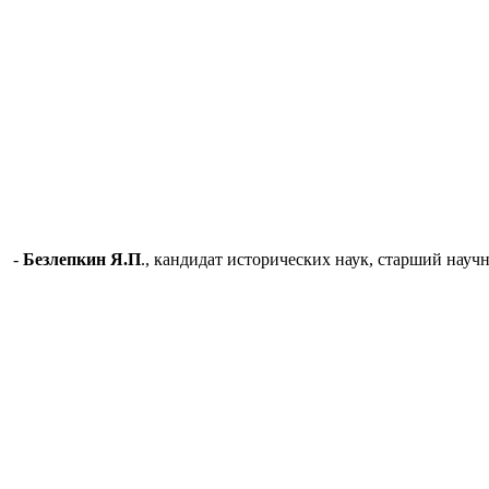
-
Безлепкин Я.П
., кандидат исторических наук, старший нау