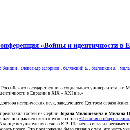
нференция «Войны и идентичности в Евр
р бендин
,
александр загорнов
,
белявский а.
,
безлепкин я.
,
мила
 Российского государственного социального университета в г. М
ентичности в Евразии в XIX – XXI в.в.»
доктора исторических наук, заведующего Центром евразийских
представил гостей из Сербии
Зорана Милошевича и Милана 
 научно-практического круглого стола
«История и общественно
 В конце вступительного слова К.В. Шевченко огласил регламен
ковать позже. Это предложение было связано с тем, что часть уч