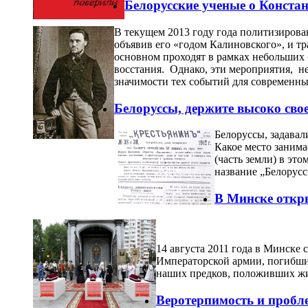
Белорусские ученые о Конста
В текущем 2013 году года политизирован
объявив его «годом Калиновского», и т
основном проходят в рамках небольших б
восстания. Однако, эти мероприятия, 
значимости тех событий для современны
Белоруссы, держите высоко свое
Белоруссы, задавал
Какое место занима
(часть земли) в эт
на­звание „Белорус
В Минске откр
14 августа 2011 года в Минске
Императорской армии, погибши
наших предков, положивших жи
Веротерпимость и пробл