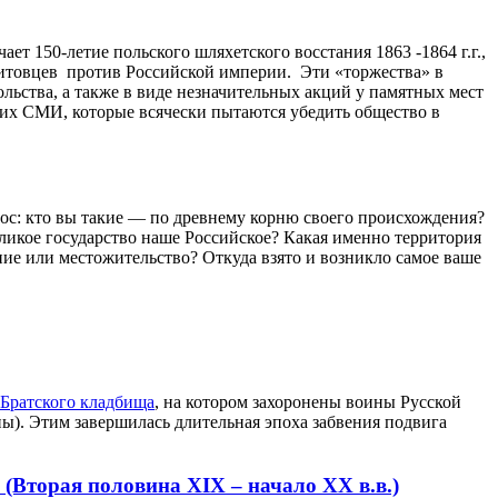
т 150-летие польского шляхетского восстания 1863 -1864 г.г.,
 литовцев против Российской империи. Эти «торжества» в
льства, а также в виде незначительных акций у памятных мест
их СМИ, которые всячески пытаются убедить общество в
рос: кто вы такие — по древнему корню своего происхо­ждения?
ликое госу­дарство наше Российское? Какая именно территория
ение или местожительство? Отку­да взято и возникло самое ваше
Братского кладбища
, на котором захоронены воины Русской
). Этим завершилась длительная эпоха забвения подвига
(Вторая половина XIX – начало XX в.в.)