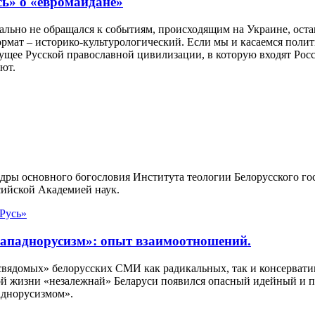
сь» о «евромайдане»
ально не обращался к событиям, происходящим на Украине, ост
 формат – историко-культурологический. Если мы и касаемся поли
удущее Русской православной цивилизации, в которую входят Рос
уют.
дры основного богословия Института теологии Белорусского го
ийской Академией наук.
 Русь»
западнорусизм»: опыт взаимоотношений.
свядомых» белорусских СМИ как радикальных, так и консервати
ой жизни «незалежнай» Беларуси появился опасный идейный и п
аднорусизмом».