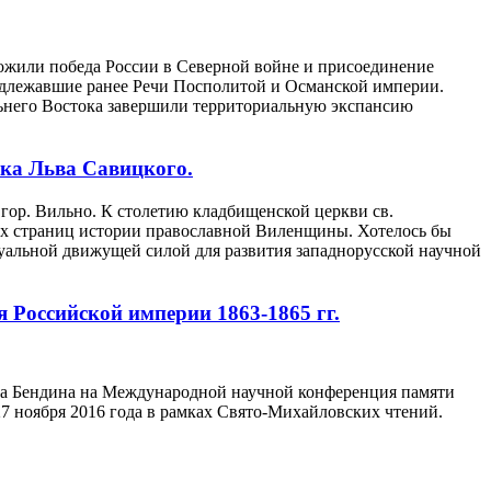
ложили победа России в Северной войне и присоединение
надлежавшие ранее Речи Посполитой и Османской империи.
льнего Востока завершили территориальную экспансию
ика Льва Савицкого.
ор. Вильно. К столетию кладбищенской церкви св.
ных страниц истории православной Виленщины. Хотелось бы
туальной движущей силой для развития западнорусской научной
 Российской империи 1863-1865 гг.
ча Бендина на Международной научной конференция памяти
7 ноября 2016 года в рамках Свято-Михайловских чтений.