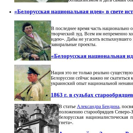
«Белорусская национальная идея» в свете ист
В последнее время часть национально 
творческий зуд. Всем им непременно х
идею». Дабы не угасить вспыхнувшего
завиральные проекты.
«Белорусская национальная иде
Нация это не только реально существую
Белоруссии сейчас важно не скатиться
украинский опыт национальной ненавис
1863 г. в судьбах старообрядц
В статье
Александра Бендина
, посв
положению старообрядцев Северо-Зап
белорусская националистическая пр
гнета».