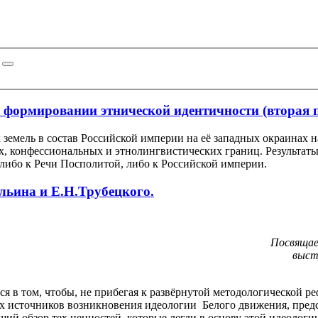
 формировании этнической идентичности (вторая п
 земель в состав Российской империи на её западных окраинах 
их, конфессиональных и этнолингвистических границ. Результа
 либо к Речи Посполитой, либо к Российской империи.
льина и Е.Н.Трубецкого.
Посвящае
выст
я в том, чтобы, не прибегая к развёрнутой методологической 
х источников возникновения идеологии Белого движения, предс
ий обзор тех ценностей, которые легли в основу этой идеологи