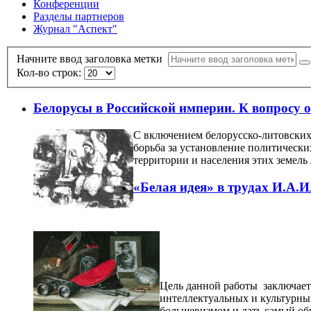
Конференции
Разделы партнеров
Журнал "Аспект"
Начните ввод заголовка метки
Кол-во строк:
Белорусы в Российской империи. К вопросу о
С включением белорусско-литовских
борьба за установление политическ
территории и населения этих земель
«Белая идея» в трудах И.А.И
Цель данной работы заключаетс
интеллектуальных и культурны
большевизмом и дать самый общ