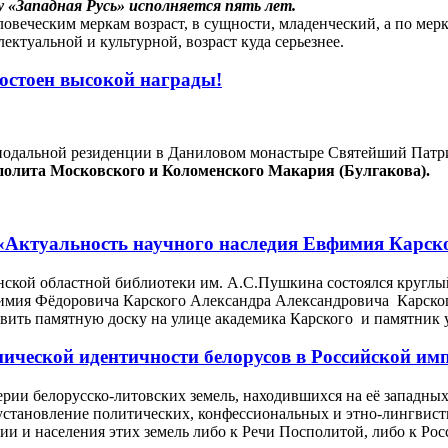
 «Западная Русь» исполняется пять лет.
ловеческим меркам возраст, в сущности, младенческий, а по мер
ектуальной и культурной, возраст куда серьезнее.
остоен высокой награды!
нодальной резиденции в Даниловом монастыре Святейший Патри
олита Московского и Коломенского Макария (Булгакова).
 «Актуальность научного наследия Евфимия Карск
нской областной библиотеки им. А.С.Пушкина состоялся круглы
имия Фёдоровича Карского Александра Александровича Карског
вить памятную доску на улице академика Карского и памятник 
ической идентичности белорусов в Российской имп
рии белорусско-литовских земель, находившихся на её западных
установление политических, конфессиональных и этно-лингвис
ии и населения этих земель либо к Речи Посполитой, либо к Ро