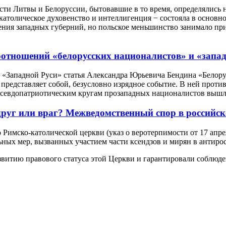
сти Литвы и Белоруссии, бытовавшие в то время, определялись
 католическое духовенство и интеллигенция − состояла в основн
ения западных губерний, но польское меньшинство занимало п
оотношений «белорусских националистов» и «запа
 «Западной Руси» статья Александра Юрьевича Бендина «Белору
редставляет собой, безусловно изрядное событие. В ней проти
псевдопатриотическим кругам прозападных националистов вышл
руг или враг? Межведомственный спор в российском
Римско-католической церкви (указ о веротерпимости от 17 апреля
ных мер, вызванных участием части ксендзов и мирян в антирос
витию правового статуса этой Церкви и гарантировали соблюден