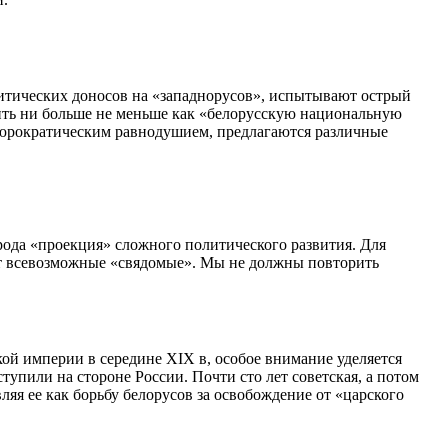
литических доносов на «западнорусов», испытывают острый
нить ни больше не меньше как «белорусскую национальную
бюрократическим равнодушием, предлагаются различные
 рода «проекция» сложного политического развития. Для
ают всевозможные «свядомые». Мы не должны повторить
ой империи в середине XIX в, особое внимание уделяется
тупили на стороне России. Почти сто лет советская, а потом
я ее как борьбу белорусов за освобождение от «царского