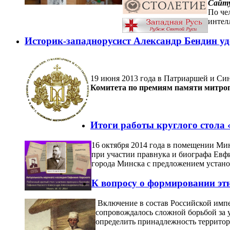
Сайту
По че
интелл
Историк-западнорусист Александр Бендин уд
19 июня 2013 года в Патриаршей и Си
Комитета по премиям памяти митроп
Итоги работы круглого стола
16 октября 2014 года в помещении Ми
при участии правнука и биографа Евф
города Минска с предложением устано
К вопросу о формировании этн
Включение в состав Российской импе
сопровождалось сложной борьбой за 
определить принадлежность территор