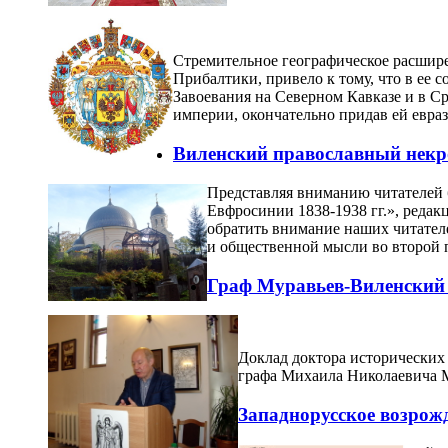
Стремительное географическое расшире
Прибалтики, привело к тому, что в ее
Завоевания на Северном Кавказе и в С
империи, окончательно придав ей евра
Виленский православный некро
Представляя вниманию читателей 
Евфросинии 1838-1938 гг.», реда
обратить внимание наших читателе
и общественной мысли во второй 
Граф Муравьев-Виленский –
Доклад доктора исторических
графа Михаила Николаевича М
Западнорусское возрож