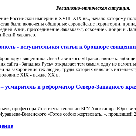
Религиозно-этническая ситуация.
ние Российской империи в XVIII–XIX вв., начало которому по
 состав были включены обширные европейские территории, при
редней Азии, присоединение Закавказья, освоение Сибири и Да
зийский характер.
поль - вступительная статья к брошюре священн
брошюру священника Льва Савицкого «Православное кладбище г
кция сайта «Западная Русь» открывает тем самым одну из памят
й на захоронения тех людей, труды которых являлись интеллек
половине XIX - начале XX в.
 усмиритель и реформатор Северо-Западного края
 наук, профессора Института теологии БГУ Александра Юрьеви
уравьева-Виленского «Готов собою жертвовать..», прошедшей 2
дение