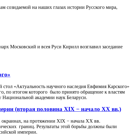
кам созидаемой на наших глазах истории Русского мира,
арх Московский и всея Руси Кирилл возглавил заседание
ого»
й стол «Актуальность научного наследия Евфимия Карского»
о, по итогом которого было принято обращение к властям
у Национальной академии наук Беларуси.
ерии (вторая половина XIX − начало XX вв.)
 окраинах, на протяжении XIX − начала XX вв.
тических границ. Результаты этой борьбы должны были
ссийской империи.