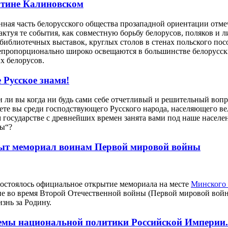
нтине Калиновском
ная часть белорусского общества прозападной ориентации отмечае
рактуя те события, как совместную борьбу белорусов, поляков и
иблиотечных выставок, круглых столов в стенах польского посо
непропорционально широко освещаются в большинстве белорусск
х белорусов.
 Русское знамя!
и ли вы когда ни будь сами себе отчетливый и ре­шительный воп
ете вы среди господствующего Русского народа, населяющего ве
ом государстве с древнейших времен занята вами под наше на­сел
сы“?
ыт мемориал воинам Первой мировой войны
 состоялось официальное открытие мемориала на месте
Минского 
е во время Второй Отечественной войны (Первой мировой войны
знь за Родину.
емы национальной политики Российской Империи. 