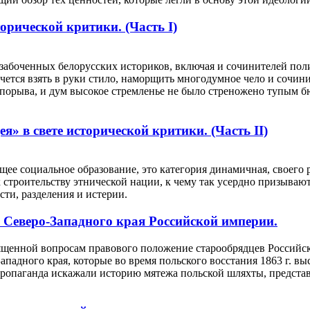
орической критики. (Часть I)
озабоченных белорусских историков, включая и сочинителей по
очется взять в руки стило, наморщить многодумное чело и сочи
 порыва, и дум высокое стремленье не было стреножено тупым 
я» в свете исторической критики. (Часть II)
щее социальное образование, это категория динамичная, своего
 к строительству этнической нации, к чему так усердно призыв
ти, разделения и истерии.
ев Северо-Западного края Российской империи.
ященной вопросам правового положение старообрядцев Российск
адного края, которые во время польского восстания 1863 г. выс
опаганда искажали историю мятежа польской шляхты, представля