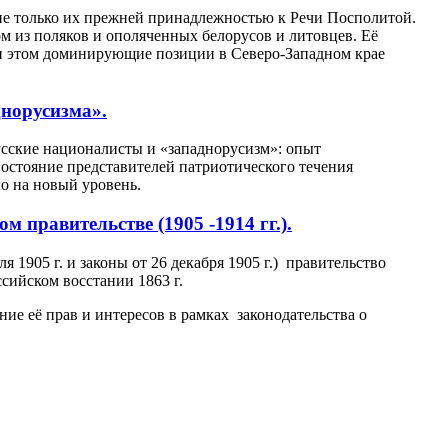
 не только их прежней принадлежностью к Речи Посполитой.
ом из поляков и ополяченных белорусов и литовцев. Её
ри этом доминирующие позиции в Северо-Западном крае
днорусизма».
сские националисты и «западнорусизм»: опыт
востояние представителей патриотического течения
о на новый уровень.
 правительстве (1905 -1914 гг.).
 1905 г. и законы от 26 декабря 1905 г.) правительство
сийском восстании 1863 г.
ие её прав и интересов в рамках законодательства о