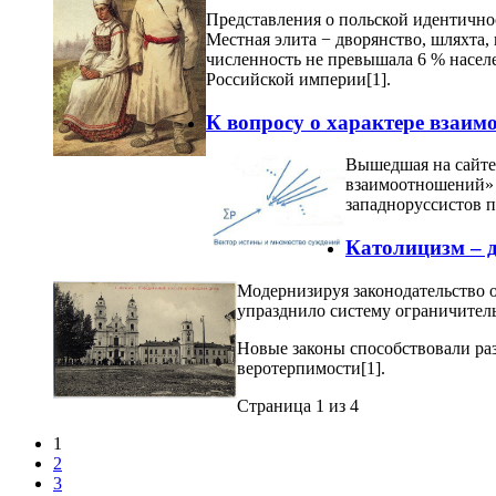
Представления о польской идентично
Местная элита − дворянство, шляхта,
численность не превышала 6 % насел
Российской империи[1].
К вопросу о характере взаим
Вышедшая на сайте
взаимоотношений» п
западноруссистов 
Католицизм – д
Модернизируя законодательство о 
упразднило систему ограничитель
Новые законы способствовали раз
веротерпимости[1].
Страница 1 из 4
1
2
3