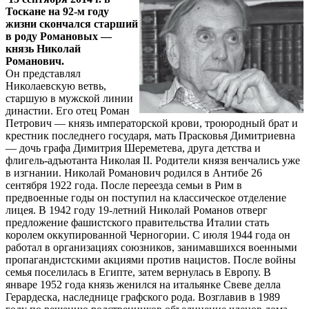
Тоскане на 92-м году
жизни скончался старший
в роду Романовых —
князь Николай
Романович.
Он представлял
Николаевскую ветвь,
старшую в мужской линии
династии. Его отец Роман
Петрович — князь императорской крови, троюродный брат и
крестник последнего государя, мать Прасковья Димитриевна
— дочь графа Димитрия Шереметева, друга детства и
флигель-адъютанта Николая II. Родители князя венчались уже
в изгнании. Николай Романович родился в Антибе 26
сентября 1922 года. После переезда семьи в Рим в
предвоенные годы он поступил на классическое отделение
лицея. В 1942 году 19-летний Николай Романов отверг
предложение фашистского правительства Италии стать
королем оккупированной Черногории. С июля 1944 года он
работал в организациях союзников, занимавшихся военными
пропагандистскими акциями против нацистов. После войны
семья поселилась в Египте, затем вернулась в Европу. В
январе 1952 года князь женился на итальянке Свеве делла
Герардеска, наследнице графского рода. Возглавив в 1989