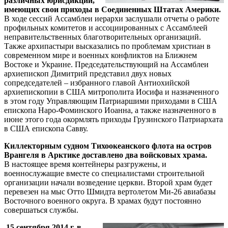
различных юрисдикций,
имеющих свои приходы в Соединенных Штатах Америки.
В ходе сессий Ассамблеи иерархи заслушали отчеты о работе
профильных комитетов и ассоциированных с Ассамблеей
неправительственных благотворительных организаций.
Также архипастыри высказались по проблемам христиан в
современном мире и военных конфликтов на Ближнем
Востоке и Украине. Председательствующий на Ассамблеи
архиепископ Димитрий представил двух новых
сопредседателей – избранного главой Антиохийской
архиепископии в США митрополита Иосифа и назначенного
в этом году Управляющим Патриаршими приходами в США
епископа Наро-Фоминского Иоанна, а также назначенного в
июне этого года окормлять приходы Грузинского Патриархата
в США епископа Савву.
Киллекторным судном Тихоокеанского флота на остров
Врангеля в Арктике доставлено два войсковых храма.
В настоящее время контейнеры разгружены, и
военнослужащие вместе со специалистами строительной
организации начали возведение церкви. Второй храм будет
перевезен на мыс Отто Шмидта вертолетом Ми-26 авиабазы
Восточного военного округа. В храмах будут постоянно
совершаться службы.
15 сентября 2014 г. в