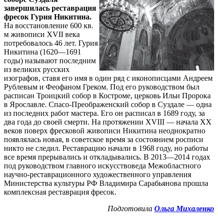
завершилась реставрация
фресок Гурия Никитина.
На восстановление 600 кв.
м живописи XVII века
потребовалось 46 лет. Гурия
Никитина (1620—1691
годы) называют последним
из великих русских
изографов, ставя его имя в один ряд с иконописцами Андреем
Рублевым и Феофаном Греком. Под его руководством был
расписан Троицкий собор в Костроме, церковь Ильи Пророка
в Ярославле. Спасо-Преображенский собор в Суздале — одна
из последних работ мастера. Его он расписал в 1689 году, за
два года до своей смерти. На протяжении XVIII — начала XX
веков поверх фресковой живописи Никитина неоднократно
появлялась новая, в советское время за состоянием росписи
никто не следил. Реставрацию начали в 1968 году, но работы
все время прерывались и откладывались. В 2013—2014 годах
под руководством главного искусствоведа Межобластного
научно-реставрационного художественного управления
Министерства культуры РФ Владимира Сарабьянова прошла
комплексная реставрация фресок.
Подготовила
Ольга Михаленко