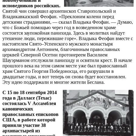
новомучеников и
исповедников российских.
Святой чин совершил архиепископ Ставропольский и
Владикавказский Феофан. «Преклоним колени перед
детскими страданиями, — сказал Владыка Феофан. — Думаю,
что с Божьей помощью через год в возведенном храме
состоится заупокойная панихида. Здесь в молитвах найдут
утешение люди, пережившие горе». Владыка Феофан вместе с
настоятелем Свято–Успенского мужского монастыря
архимандритом Антонием, благочинным православных
церквей Северной Осетии протоиереем Василием
Шауэрманом отслужили панихиду и освятили крест. В начале
прошлого века на этом самом месте уже был православный
храм Святого Георгия Победоносца, его разрушили в
двадцатые годы, и вот теперь он снова будет восстановлен.
Эту идею поддержали и многие жители Беслана.
С 15 по 18 сентября 2014
года в Далласе (Техас)
состоялась V Ассамблея
канонических
православных епископов
США, в работе которой
приняли участие 38
архипастырей из