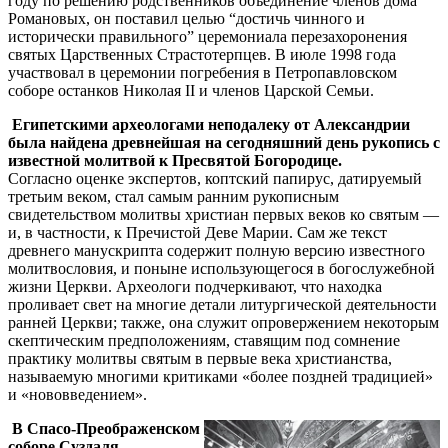
году по решению родственников объединение членов дома
Романовых, он поставил целью “достичь чинного и
исторически правильного” церемониала перезахоронения
святых Царственных Страстотерпцев. В июле 1998 года
участвовал в церемонии погребения в Петропавловском
соборе останков Николая II и членов Царской Семьи.
Египетскими археологами неподалеку от Александрии
была найдена древнейшая на сегодняшний день рукопись с
известной молитвой к Пресвятой Богородице.
Согласно оценке экспертов, коптский папирус, датируемый
третьим веком, стал самым ранним рукописным
свидетельством молитвы христиан первых веков ко святым —
и, в частности, к Пречистой Деве Марии. Сам же текст
древнего манускрипта содержит полную версию известного
молитвословия, и поныне использующегося в богослужебной
жизни Церкви. Археологи подчеркивают, что находка
проливает свет на многие детали литургической деятельности
ранней Церкви; также, она служит опровержением некоторым
скептическим предположениям, ставящим под сомнение
практику молитвы святым в первые века христианства,
называемую многими критиками «более поздней традицией»
и «нововведением».
В Спасо-Преображенском
соборе Суздаля