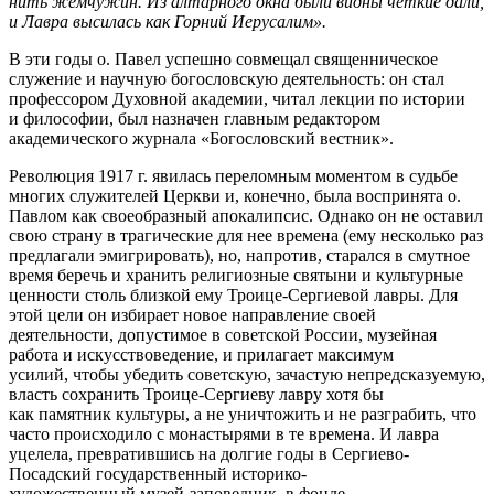
нить жемчужин. Из алтарного окна были видны четкие дали,
и Лавра высилась как Горний Иерусалим».
В эти годы о. Павел успешно совмещал священническое
служение и научную богословскую деятельность: он стал
профессором Духовной академии, читал лекции по истории
и философии, был назначен главным редактором
академического журнала «Богословский вестник».
Революция 1917 г. явилась переломным моментом в судьбе
многих служителей Церкви и, конечно, была воспринята о.
Павлом как своеобразный апокалипсис. Однако он не оставил
свою страну в трагические для нее времена (ему несколько раз
предлагали эмигрировать), но, напротив, старался в смутное
время беречь и хранить религиозные святыни и культурные
ценности столь близкой ему Троице-Сергиевой лавры. Для
этой цели он избирает новое направление своей
деятельности, допустимое в советской России, музейная
работа и искусствоведение, и прилагает максимум
усилий, чтобы убедить советскую, зачастую непредсказуемую,
власть сохранить Троице-Сергиеву лавру хотя бы
как памятник культуры, а не уничтожить и не разграбить, что
часто происходило с монастырями в те времена. И лавра
уцелела, превратившись на долгие годы в Сергиево-
Посадский государственный историко-
художественный музей-заповедник, в фонде