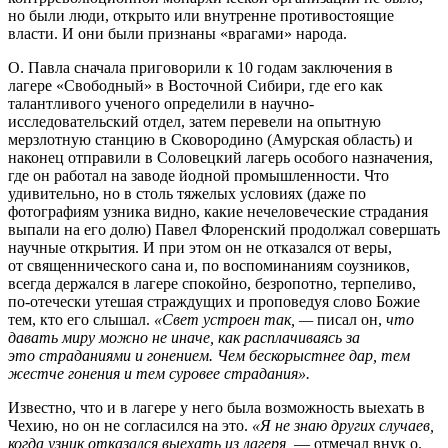
но были люди, открыто или внутренне противостоящие
власти. И они были признаны «врагами» народа.
О. Павла сначала приговорили к 10 годам заключения в
лагере «Свободный» в Восточной Сибири, где его как
талантливого ученого определили в научно-
исследовательский отдел, затем перевели на опытную
мерзлотную станцию в Сковородино (Амурская область) и
наконец отправили в Соловецкий лагерь особого назначения,
где он работал на заводе йодной промышленности. Что
удивительно, но в столь тяжелых условиях (даже по
фотографиям узника видно, какие нечеловеческие страдания
выпали на его долю) Павел Флоренский продолжал совершать
научные открытия. И при этом он не отказался от веры,
от священнического сана и, по воспоминаниям соузников,
всегда держался в лагере спокойно, безропотно, терпеливо,
по-отечески утешая страждущих и проповедуя слово Божие
тем, кто его слышал.
«Свет устроен так, —
писал он,
что
давать миру можно не иначе, как расплачиваясь за
это страданиями и гонением. Чем бескорыстнее дар, тем
жестче гонения и тем суровее страдания».
Известно, что и в лагере у него была возможность выехать в
Чехию, но он не согласился на это.
«Я не знаю других случаев,
когда узник отказался выехать из лагеря,
— отмечал внук о.