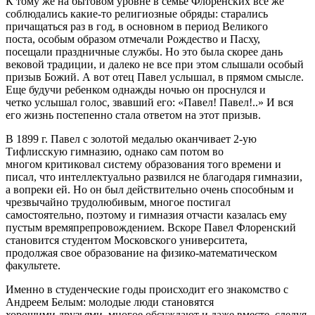
К тому же на бытовом уровне в семье Флоренских все же
соблюдались какие-то религиозные обряды: старались
причащаться раз в год, в основном в период Великого
поста, особым образом отмечали Рождество и Пасху,
посещали праздничные службы. Но это была скорее дань
вековой традиции, и далеко не все при этом слышали особый
призыв Божий. А вот отец Павел услышал, в прямом смысле.
Еще будучи ребенком однажды ночью он проснулся и
четко услышал голос, звавший его: «Павел! Павел!..» И вся
его жизнь постепенно стала ответом на этот призыв.
В 1899 г. Павел с золотой медалью оканчивает 2-ую
Тифлисскую гимназию, однако сам потом во
многом критиковал систему образования того времени и
писал, что интеллектуально развился не благодаря гимназии,
а вопреки ей. Но он был действительно очень способным и
чрезвычайно трудолюбивым, многое постигал
самостоятельно, поэтому и гимназия отчасти казалась ему
пустым времяпрепровождением. Вскоре Павел Флоренский
становится студентом Московского университета,
продолжая свое образование на физико-математическом
факультете.
Именно в студенческие годы происходит его знакомство с
Андреем Белым: молодые люди становятся
хорошими друзьями, многое обсуждают и даже вместе, следуя