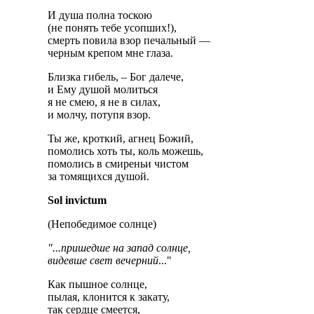
И душа полна тоскою
(не понять тебе усопших!),
смерть повила взор печальный —
черным крепом мнe глаза.
Близка гибель, – Бог далече,
и Ему душой молиться
я не смею, я не в силах,
и молчу, потупя взор.
Ты же, кроткий, агнец Божий,
помолись хоть ты, коль можешь,
помолись в смиреньи чистом
за томящихся душой.
Sol invictum
(Непобедимое солнце)
"...пришедше на запад солнце,
видевше свет вечерний
..."
Как пышное солнце,
пылая, клонится к закату,
так сердце смеется,