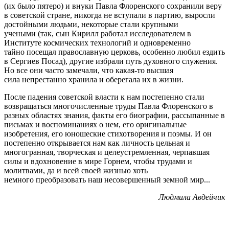
(их было пятеро) и внуки Павла Флоренского сохранили веру
в советской стране, никогда не вступали в партию, выросли
достойными людьми, некоторые стали крупными
учеными (так, сын Кирилл работал исследователем в
Институте космических технологий и одновременно
тайно посещал православную церковь, особенно любил ездить
в Сергиев Посад), другие избрали путь духовного служения.
Но все они часто замечали, что какая-то высшая
сила непрестанно хранила и оберегала их в жизни.
После падения советской власти к нам постепенно стали
возвращаться многочисленные труды Павла Флоренского в
разных областях знания, факты его биографии, рассыпанные в
письмах и воспоминаниях о нем, его оригинальные
изобретения, его юношеские стихотворения и поэмы. И он
постепенно открывается нам как личность цельная и
многогранная, творческая и целеустремленная, черпавшая
силы и вдохновение в мире Горнем, чтобы трудами и
молитвами, да и всей своей жизнью хоть
немного преобразовать наш несовершенный земной мир...
Людмила Авдейчик