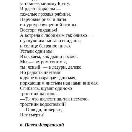
уставшее, милому Брату.
И рдеют кораллы —
тяжелые гроздья рябины.
Парчовые ризы и латы.
и пурпур священной осины.
Восторг увяданья!
А встреча с любимым так близко —
с уснувшим настало свиданье,
и солнце багряное низко.
Устали одни мы.
Вздыхаем, как дышит осока.
Мы — ветром гонимы,
ты, ясный, — в лазури, далеко.
Но радость цветами
к душе возвращает дни мая,
порхающим листьям над нами внимая.
Сгибаясь, шумят одиноко
тростник да осока.
—Ты что шелестишь так несмело,
тростник водоспелый?
— О люди, поверьте,
Нет смерти!
о.
Павел Флоренский