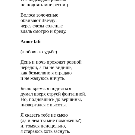
не поднять мне ресниц.
Волоса золоченые
обвивают Звезду:
через слезы соленые
вдаль смотрю и бреду.
Amor fati
(любовь к судьбе)
День и ночь проходят ровной
чередой, а ты не видишь,
как безмолвно я страдаю
и не жалуюсь ничуть.
Было время: я подняться
думал вверх струей фонтанной.
Но, поднявшись до вершины,
низвергался с высоты.
Я сказать тебе не смею
(да и чем ты мне поможешь?)
и, томяся неисцельно,
я стараюсь хоть заснуть.