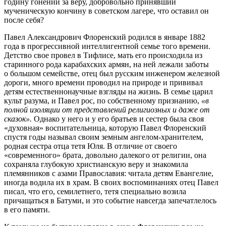
годину гонений за веру, добровольно принявший
мученическую кончину в советском лагере, что оставил он
после себя?
Павел Александрович Флоренский родился в январе 1882
года в прогрессивной интеллигентной семье того времени.
Детство свое провел в Тифлисе, мать его происходила из
старинного рода карабахских армян, на ней лежали заботы
о большом семействе, отец был русским инженером железной
дороги, много времени проводил на природе и прививал
детям естественнонаучные взгляды на жизнь. В семье царил
культ разума, и Павел рос, по собственному признанию,
«в
полной изоляции от представлений религиозных и даже от
сказок».
Однако у него и у его братьев и сестер была своя
«духовная» воспитательница, которую Павел Флоренский
спустя годы называл своим земным ангелом-хранителем,
родная сестра отца тетя Юля. В отличие от своего
«современного» брата, довольно далекого от религии, она
сохраняла глубокую христианскую веру и знакомила
племянников с азами Православия: читала детям Евангелие,
иногда водила их в храм. В своих воспоминаниях отец Павел
писал, что его, семилетнего, тетя специально возила
причащаться в Батуми, и это событие навсегда запечатлелось
в его памяти.