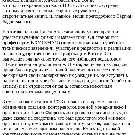
которого сохранилось около 110 тыс. экспонатов, среди
которых древние иконы, старинные рукописи,
старопечатные книги, и, главное, мощи преподобного Сергия
Радонежского.
В этот же период Павел Александрович много времени
уделяет изучению физики и математики. Он становится
профессором ВХУТЕМАСа (нового московского учебного
технического заведения), участвует в разработке и реализации
плана государственной электрификации России. Он
выпускает ряд научных трудов, его избирают редактором
«Технической энциклопедии». И хотя, на первый взгляд, он
вроде бы сотрудничает с новой властью, но вместе с тем
не скрывает своих монархических убеждений, не вступает в
партию, не принимает большевистскую идеологию (особенно
атеизм) и не отрекается от сана, оставаясь известным
советским ученым-священником.
За это «инакомыслие» в 1933 г. власти его арестовали и
обвинили в создании контрреволюционной монархической
организации. Павел Флоренский признал себя виновным, и
даже сказал на следствии, что был идеологом этой мнимой
организации, тем самым взял всю вину на себя, выгораживая
остальных своих единомышленников. Конечно, никакой
контрреволюционной монархической организации не было,