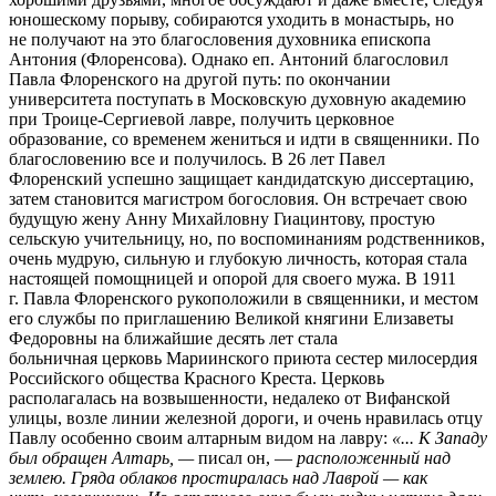
юношескому порыву, собираются уходить в монастырь, но
не получают на это благословения духовника епископа
Антония (Флоренсова). Однако еп. Антоний благословил
Павла Флоренского на другой путь: по окончании
университета поступать в Московскую духовную академию
при Троице-Сергиевой лавре, получить церковное
образование, со временем жениться и идти в священники. По
благословению все и получилось. В 26 лет Павел
Флоренский успешно защищает кандидатскую диссертацию,
затем становится магистром богословия. Он встречает свою
будущую жену Анну Михайловну Гиацинтову, простую
сельскую учительницу, но, по воспоминаниям родственников,
очень мудрую, сильную и глубокую личность, которая стала
настоящей помощницей и опорой для своего мужа. В 1911
г. Павла Флоренского рукоположили в священники, и местом
его службы по приглашению Великой княгини Елизаветы
Федоровны на ближайшие десять лет стала
больничная церковь Мариинского приюта сестер милосердия
Российского общества Красного Креста. Церковь
располагалась на возвышенности, недалеко от Вифанской
улицы, возле линии железной дороги, и очень нравилась отцу
Павлу особенно своим алтарным видом на лавру:
«... К Западу
был обращен Алтарь, —
писал он, —
расположенный над
землею. Гряда облаков простиралась над Лаврой — как