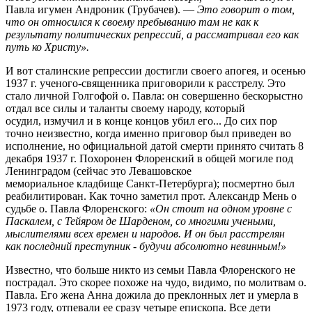
Павла игумен Андроник (Трубачев). —
Это говорит о том,
что он относился к своему пребыванию там не как к
результату политических репрессий, а рассматривал его как
путь ко Христу».
И вот сталинские репрессии достигли своего апогея, и осенью
1937 г. ученого-священника приговорили к расстрелу. Это
стало личной Голгофой о. Павла: он совершенно бескорыстно
отдал все силы и таланты своему народу, который
осудил, измучил и в конце концов убил его... До сих пор
точно неизвестно, когда именно приговор был приведен во
исполнение, но официальной датой смерти принято считать 8
декабря 1937 г. Похоронен Флоренский в общей могиле под
Ленинградом (сейчас это Левашовское
мемориальное кладбище Санкт-Петербурга); посмертно был
реабилитирован. Как точно заметил прот. Александр Мень о
судьбе о. Павла Флоренского:
«Он стоит на одном уровне с
Паскалем, с Тейяром де Шарденом, со многими учеными,
мыслителями всех времен и народов. И он был расстрелян
как последний преступник - будучи абсолютно невинным!»
Известно, что больше никто из семьи Павла Флоренского не
пострадал. Это скорее похоже на чудо, видимо, по молитвам о.
Павла. Его жена Анна дожила до преклонных лет и умерла в
1973 году, отпевали ее сразу четыре епископа. Все дети