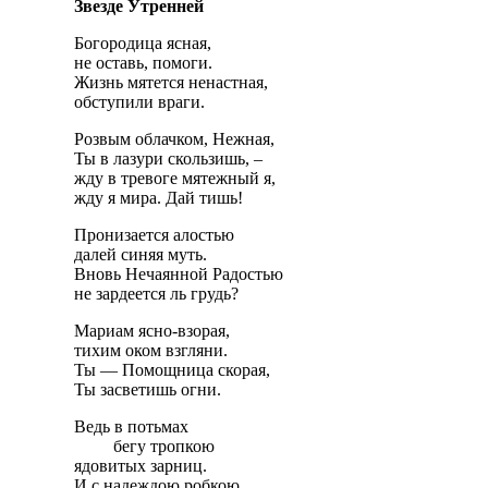
Звезде Утренней
Богородица ясная,
не оставь, помоги.
Жизнь мятется ненастная,
обступили враги.
Розвым облачком, Нежная,
Ты в лазури скользишь, –
жду в тревоге мятежный я,
жду я мира. Дай тишь!
Пронизается алостью
далей синяя муть.
Вновь Нечаянной Радостью
не зардеется ль грудь?
Мариам ясно-взорая,
тихим оком взгляни.
Ты — Помощница скорая,
Ты засветишь огни.
Ведь в потьмах
бегу тропкою
ядовитых зарниц.
И с надеждою робкою