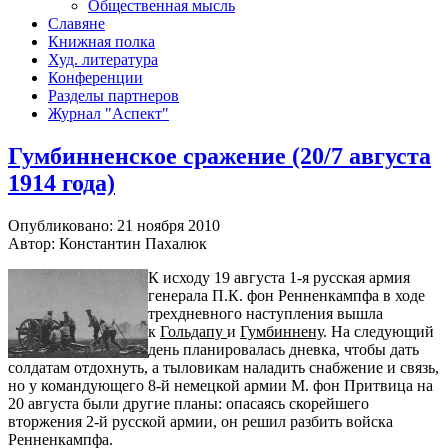
Общественная мысль
Славяне
Книжная полка
Худ. литература
Конференции
Разделы партнеров
Журнал "Аспект"
Гумбинненское сражение (20/7 августа
1914 года)
Опубликовано: 21 ноября 2010
Автор: Константин Пахалюк
К исходу 19 августа 1-я русская армия
генерала П.К. фон Ренненкампфа в ходе
трехдневного наступления вышла
к
Гольдапу
и
Гумбиннену
. На следующий
день планировалась дневка, чтобы дать
солдатам отдохнуть, а тыловикам наладить снабжение и связь,
но у командующего 8-й немецкой армии М. фон Притвица на
20 августа были другие планы: опасаясь скорейшего
вторжения 2-й русской армии, он решил разбить войска
Ренненкампфа.