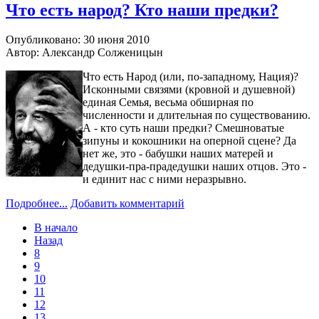
Что есть народ? Кто наши предки?
Опубликовано: 30 июня 2010
Автор: Александр Солженицын
Что есть Народ (или, по-западному, Нация)?
Исконными связями (кровной и душевной)
единая Семья, весьма обширная по
численности и длительная по существованию.
А - кто суть наши предки? Смешноватые
зипуны и кокошники на оперной сцене? Да
нет же, это - бабушки наших матерей и
дедушки-пра-прадедушки наших отцов. Это -
и единит нас с ними неразрывно.
Подробнее...
Добавить комментарий
В начало
Назад
8
9
10
11
12
13