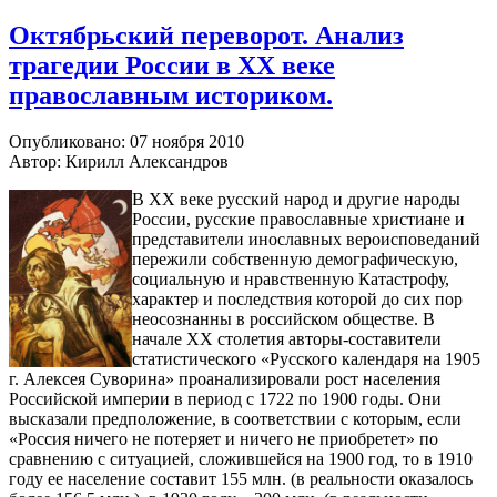
Октябрьский переворот. Анализ
трагедии России в XX веке
православным историком.
Опубликовано: 07 ноября 2010
Автор: Кирилл Александров
В ХХ веке русский народ и другие народы
России, русские православные христиане и
представители инославных вероисповеданий
пережили собственную демографическую,
социальную и нравственную Катастрофу,
характер и последствия которой до сих пор
неосознанны в российском обществе. В
начале ХХ столетия авторы-составители
статистического «Русского календаря на 1905
г. Алексея Суворина» проанализировали рост населения
Российской империи в период с 1722 по 1900 годы. Они
высказали предположение, в соответствии с которым, если
«Россия ничего не потеряет и ничего не приобретет» по
сравнению с ситуацией, сложившейся на 1900 год, то в 1910
году ее население составит 155 млн. (в реальности оказалось