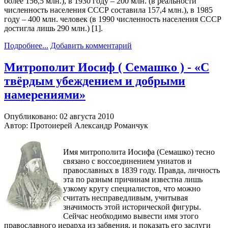
более 156,5 млн.), в 1930 году – 200 млн. (в реальности
численность населения СССР составила 157,4 млн.), в 1985
году – 400 млн. человек (в 1990 численность населения СССР
достигла лишь 290 млн.) [1].
Подробнее...
Добавить комментарий
Митрополит Иосиф ( Семашко ) - «С
твёрдым убеждением и добрыми
намерениями»
Опубликовано: 02 августа 2010
Автор: Протоиерей Александр Романчук
Имя митрополита Иосифа (Семашко) тесно
связано с воссоединением униатов и
православных в 1839 году. Правда, личность
эта по разным причинам известна лишь
узкому кругу специалистов, что можно
считать несправедливым, учитывая
значимость этой исторической фигуры.
Сейчас необходимо вывести имя этого
православного иерарха из забвения, и показать его заслуги