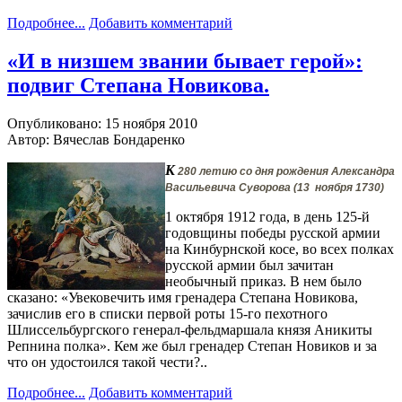
Подробнее...
Добавить комментарий
«И в низшем звании бывает герой»:
подвиг Степана Новикова.
Опубликовано: 15 ноября 2010
Автор: Вячеслав Бондаренко
К
280 летию со дня рождения Александра
Васильевича Суворова (13 ноября 1730)
1 октября 1912 года, в день 125-й
годовщины победы русской армии
на Кинбурнской косе, во всех полках
русской армии был зачитан
необычный приказ. В нем было
сказано: «Увековечить имя гренадера Степана Новикова,
зачислив его в списки первой роты 15-го пехотного
Шлиссельбургского генерал-фельдмаршала князя Аникиты
Репнина полка». Кем же был гренадер Степан Новиков и за
что он удостоился такой чести?..
Подробнее...
Добавить комментарий