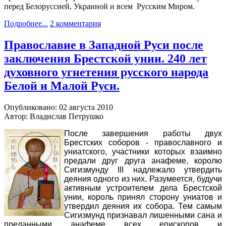
перед Белоруссией, Украиной и всем Русским Миром.
Подробнее...
2 комментария
Православие в Западной Руси после
заключения Брестской унии. 240 лет
духовного угнетения русского народа
Белой и Малой Руси.
Опубликовано: 02 августа 2010
Автор: Владислав Петрушко
После завершения работы двух
Брестских соборов - православного и
униатского, участники которых взаимно
предали друг друга анафеме, королю
Сигизмунду III надлежало утвердить
деяния одного из них. Разумеется, будучи
активным устроителем дела Брестской
унии, король принял сторону униатов и
утвердил деяния их собора. Тем самым
Сигизмунд признавал лишенными сана и
преданными анафеме всех епископов и