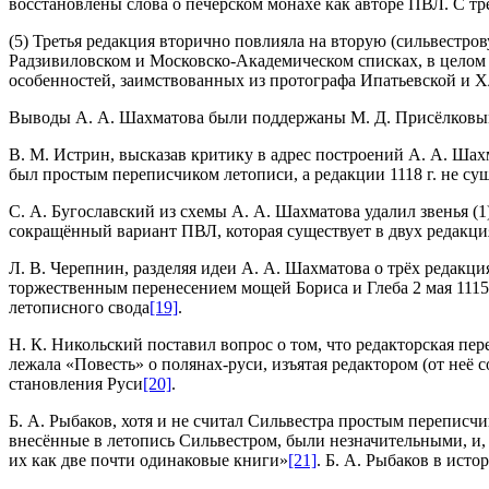
восстановлены слова о печерском монахе как авторе ПВЛ. С т
(5) Третья редакция вторично повлияла на вторую (сильвестро
Радзивиловском и Московско-Академическом списках, в целом 
особенностей, заимствованных из протографа Ипатьевской и Х
Выводы А. А. Шахматова были поддержаны М. Д. Присёлков
В. М. Истрин, высказав критику в адрес построений А. А. Шах
был простым переписчиком летописи, а редакции 1118 г. не су
С. А. Бугославский из схемы А. А. Шахматова удалил звенья (
сокращённый вариант ПВЛ, которая существует в двух редакция
Л. В. Черепнин, разделяя идеи А. А. Шахматова о трёх редакц
торжественным перенесением мощей Бориса и Глеба 2 мая 1115
летописного свода
[19]
.
Н. К. Никольский поставил вопрос о том, что редакторская п
лежала «Повесть» о полянах-руси, изъятая редактором (от неё
становления Руси
[20]
.
Б. А. Рыбаков, хотя и не считал Сильвестра простым переписч
внесённые в летопись Сильвестром, были незначительными, и, п
их как две почти одинаковые книги»
[21]
. Б. А. Рыбаков в ист