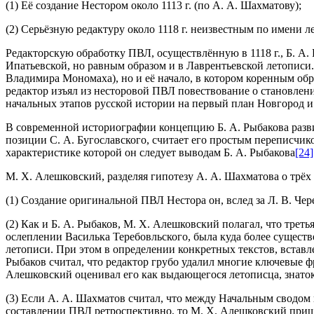
(1) Её создание Нестором около 1113 г. (по А. А. Шахматову);
(2) Серьёзную редактуру около 1118 г. неизвестным по имени
Редакторскую обработку ПВЛ, осуществлённую в 1118 г., Б. А. 
Ипатьевской, но равным образом и в Лаврентьевской летописи.
Владимира Мономаха), но и её начало, в котором коренным обр
редактор изъял из несторовой ПВЛ повествование о становлени
начальных этапов русской истории на первый план Новгород 
В современной историографии концепцию Б. А. Рыбакова развив
позиции С. А. Бугославского, считает его простым переписчик
характеристике которой он следует выводам Б. А. Рыбакова
[24]
М. Х. Алешковский, разделяя гипотезу А. А. Шахматова о трёх
(1) Создание оригинальной ПВЛ Нестора он, вслед за Л. В. Чер
(2) Как и Б. А. Рыбаков, М. Х. Алешковский полагал, что треть
ослеплении Василька Теребовльского, была куда более существе
летописи. При этом в определении конкретных текстов, вставле
Рыбаков считал, что редактор грубо удалил многие ключевые 
Алешковский оценивал его как выдающегося летописца, знато
(3) Если А. А. Шахматов считал, что между Начальным сводом
составлении ПВЛ ретроспективно, то М. Х. Алешковский пришё