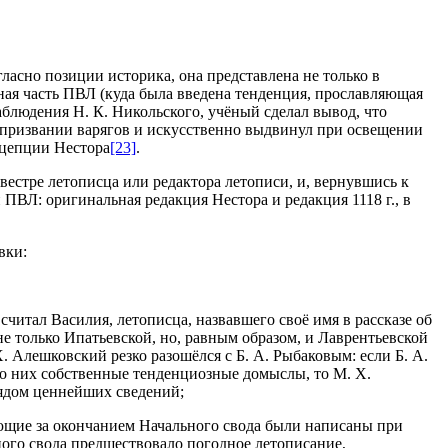
ласно позиции историка, она представлена не только в
чная часть ПВЛ (куда была введена тенденция, прославляющая
аблюдения Н. К. Никольского, учёный сделал вывод, что
о призвании варягов и искусственно выдвинул при освещении
нцепции Нестора
[23]
.
естре летописца или редактора летописи, и, вернувшись к
 ПВЛ: оригинальная редакция Нестора и редакция 1118 г., в
вки:
 считал Василия, летописца, назвавшего своё имя в рассказе об
не только Ипатьевской, но, равным образом, и Лаврентьевской
. Алешковский резко разошёлся с Б. А. Рыбаковым: если Б. А.
то них собственные тенденциозные домыслы, то М. Х.
рядом ценнейших сведений;
дующие за окончанием Начального свода были написаны при
ого свода предшествовало погодное летописание,