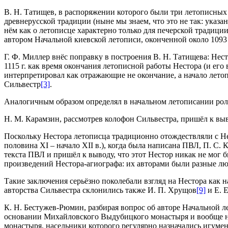
В. Н. Татищев, в распоряжении которого были три летописных 
древнерусской традиции (ныне мы знаем, что это не так: указ
нём как о летописце характерно только для печерской традици
автором Начальной киевской летописи, оконченной около 1093 г
Г. Ф. Миллер внёс поправку в построения В. Н. Татищева: Несто
1115 г. как время окончания летописной работы Нестора (и его
интерпретировал как отражающие не окончание, а начало летоп
Сильвестр
[3]
.
Аналогичным образом определял в начальном летописании рол
Н. М. Карамзин, рассмотрев колофон Сильвестра, пришёл к вы
Поскольку Нестора летописца традиционно отождествляли с Не
половина XI – начало XII в.), когда была написана ПВЛ, П. С
текста ПВЛ и пришёл к выводу, что этот Нестор никак не мог 
произведений Нестора-агиографа: их авторами были разные л
Такие заключения серьёзно поколебали взгляд на Нестора как н
авторства Сильвестра склонились также И. П. Хрущов
[9]
и Е. 
К. Н. Бестужев-Рюмин, разбирая вопрос об авторе Начальной ле
основании Михайловского Выдубицкого монастыря и вообще н
монастыря, насельники которого регулярно назначались игумен