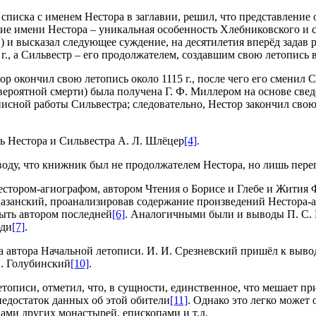
списка с именем Нестора в заглавии, решил, что представление
ание имени Нестора – уникальная особенность Хлебниковского и 
и) и высказал следующее суждение, на десятилетия вперёд зада
., а Сильвестр – его продолжателем, создавшим свою летопись в 
р окончил свою летопись около 1115 г., после чего его сменил С
 вероятной смерти) была получена Г. Ф. Миллером на основе сведе
исной работы Сильвестра; следовательно, Нестор закончил свою 
ь Нестора и Сильвестра А. Л. Шлёцер
[4]
.
воду, что книжник был не продолжателем Нестора, но лишь пере
стором-агиографом, автором Чтения о Борисе и Глебе и Жития 
. Казанский, проанализировав содержание произведений Нестора-
быть автором последней
[6]
. Аналогичными были и выводы П. С. 
юди
[7]
.
а автора Начальной летописи. И. И. Срезневский пришёл к выводу
Е. Голубинский
[10]
.
тописи, отметил, что, в сущности, единственное, что мешает пр
едостаток данных об этой обители
[11]
. Однако это легко может 
ами других монастырей, епископами и т.д.