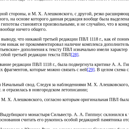
 одной стороны, и М. Х. Алешковского, с другой, резко расширя
ного, на основе которого данная редакция вообще была выделен
 гипотезы становятся произвольными, и не случайно, что в конк
 вообще ничего общего.
воду, что никакой третьей редакции ПВЛ 1118 г., как её поним
том никак не прокомментировал наличие комплекса дополнител
тьевские» дополнения к тексту ПВЛ изначально имели характер г
собой третьей редакции текста ПВЛ
[28]
.
ние редакции ПВЛ 1118 г., была подвергнута критике А. А. Гип
ых фрагментов, которые можно связать с ней
[29]
. В целом схема 
ен Начальный свод. Следуя за наблюдениями М. Х. Алешковского,
г. и отразилась в новгородском летописании;
и М. Х. Алешковского, согласно которым оригинальная ПВЛ была 
 Выдубицкого монастыря Сильвестр. А. А. Гиппиус склонился к т
основания считать его рукопись особой редакцией памятника от