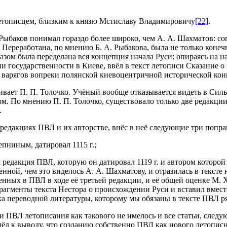
 летописцем, близким к князю Мстиславу Владимировичу
[22]
.
Рыбаков понимал гораздо более широко, чем А. А. Шахматов: сог
 Переработана, по мнению Б. А. Рыбакова, была не только коне
азом была переделана вся концепция начала Руси: опираясь на н
и государственности в Киеве, ввёл в текст летописи Сказание 
и варягов вопреки полянской киевоцентричной исторической ко
ает П. П. Толочко. Учёный вообще отказывается видеть в Сильв
ом. По мнению П. П. Толочко, существовало только две редакции
.
 редакциях ПВЛ и их авторстве, внёс в неё следующие три попра
епниным, датировал 1115 г.;
я редакция ПВЛ, которую он датировал 1119 г. и автором которой
нной, чем это виделось А. А. Шахматову, и отразилась в тексте 
нных в ПВЛ в ходе её третьей редакции, и её общей оценке М. Х
фрагменты текста Нестора о происхождении Руси и вставил вмес
ка переводной литературы, которому мы обязаны в тексте ПВЛ 
 и ПВЛ летописания как такового не имелось и все статьи, сле
л к выводу, что созданию собственно ПВЛ как нового летописн