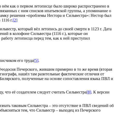
 о нём как о первом летописце было широко распространено в
связанных с ним списков ипатьевской группы, а упоминание о
в рамку решения «проблемы Нестора и Сильвестра»: Нестор был
1116 г.
[2]
ильвестр, который вёл летопись до своей смерти в 1123 г. Дата
ний в колофоне Сильвестра (1116 г.), которые он
работу летописца перед тем, как к ней приступил
писчиком его труда
[5]
.
Феодосия Печерского, жившим примерно в то же время (вторая
агиографа, нашёл там разительные фактические отличия от
Билярского, полученные на основе сопоставления языка ПВЛ и
, что её создателем следует считать Сильвестра
[8]
. К версии
изнать таковым Сильвестра – это отсутствие в ПВЛ сведений об
объясняться тем, что Сильвестр – выходец из Печерского