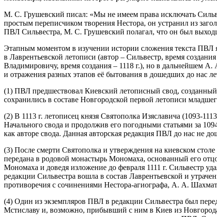
М. С. Грушевский писал: «Мы не имеем права исключать Сильве
простым переписчиком творения Нестора, он устранил из заголо
ПВЛ Сильвестра, М. С. Грушевский полагал, что он был выход
Этапным моментом в изучении истории сложения текста ПВЛ яв
в Лаврентьевской летописи (автор – Сильвестр, время создания
Владимировичу, время создания – 1118 г.), но в дальнейшем 
и отражения разных этапов её бытования в дошедших до нас л
(1) ПВЛ предшествовал Киевский летописный свод, созданный 
сохранились в составе Новгородской первой летописи младшег
(2) В 1113 г. летописец князя Святополка Изяславича (1093-1
Начального свода и продолжив его погодными статьями за 1094
как авторе свода. Данная авторская редакция ПВЛ до нас не до
(3) После смерти Святополка и утверждения на киевском столе
передана в родовой монастырь Мономаха, основанный его отцо
Мономаха и доведя изложение до февраля 1111 г. Сильвестр уд
редакции Сильвестра вошла в состав Лаврентьевской и утраче
противоречия с сочинениями Нестора-агиографа, А. А. Шахмат
(4) Один из экземпляров ПВЛ в редакции Сильвестра был перед
Мстиславу и, возможно, прибывший с ним в Киев из Новгорода