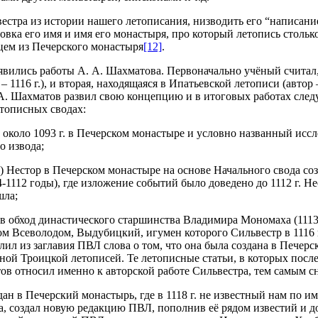
стра из истории нашего летописания, низводить его “написание”
вка его имя и имя его монастыря, про который летопись столько
цем из Печерского монастыря
[12]
.
ились работы А. А. Шахматова. Первоначально учёный считал, 
 – 1116 г.), и вторая, находящаяся в Ипатьевской летописи (авто
А. А. Шахматов развил свою концепцию и в итоговых работах с
етописных сводах:
около 1093 г. в Печерском монастыре и условно названный исс
о извода;
113) Нестор в Печерском монастыре на основе Начального свода 
-1112 годы), где изложение событий было доведено до 1112 г. Н
шла;
 в обход династического старшинства Владимира Мономаха (1113
м Всеволодом, Выдубицкий, игумен которого Сильвестр в 1116 
алил из заглавия ПВЛ слова о том, что она была создана в Пече
нной Троицкой летописей. Те летописные статьи, в которых пос
ов относил именно к авторской работе Сильвестра, тем самым с
ан в Печерский монастырь, где в 1118 г. не известный нам по и
, создал новую редакцию ПВЛ, пополнив её рядом известий и до