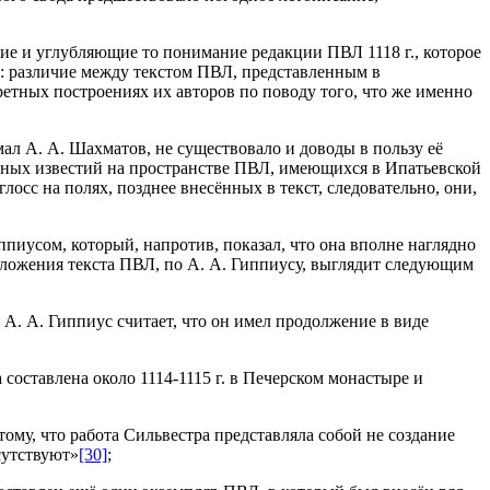
ющие и углубляющие то понимание редакции ПВЛ 1118 г., которое
а: различие между текстом ПВЛ, представленным в
ретных построениях их авторов по поводу того, что же именно
ал А. А. Шахматов, не существовало и доводы в пользу её
ьных известий на пространстве ПВЛ, имеющихся в Ипатьевской
лосс на полях, позднее внесённых в текст, следовательно, они,
пиусом, который, напротив, показал, что она вполне наглядно
сложения текста ПВЛ, по А. А. Гиппиусу, выглядит следующим
 А. А. Гиппиус считает, что он имел продолжение в виде
составлена около 1114-1115 г. в Печерском монастыре и
ому, что работа Сильвестра представляла собой не создание
сутствуют»
[30]
;