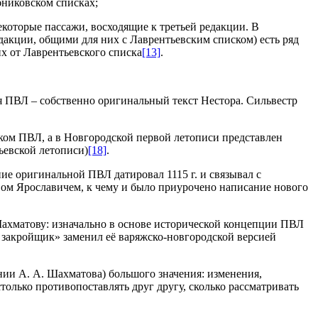
бниковском списках;
екоторые пассажи, восходящие к третьей редакции. В
акции, общими для них с Лаврентьевским списком) есть ряд
х от Лаврентьевского списка
[13]
.
ия ПВЛ – собственно оригинальный текст Нестора. Сильвестр
иком ПВЛ, а в Новгородской первой летописи представлен
ьевской летописи)
[18]
.
ие оригинальной ПВЛ датировал 1115 г. и связывал с
авом Ярославичем, к чему и было приурочено написание нового
 Шахматову: изначально в основе исторической концепции ПВЛ
й закройщик» заменил её варяжско-новгородской версией
нии А. А. Шахматова) большого значения: изменения,
только противопоставлять друг другу, сколько рассматривать