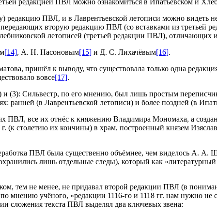
ретьей редакцией ПВЛ можно ознакомиться в Ипатьевском и Хле
ву) редакцию ПВЛ, и в Лаврентьевской летописи можно видеть н
передающих вторую редакцию ПВЛ (со вставками из третьей ред
лебниковской летописей (третьей редакции ПВЛ), отличающих и
ым
[14]
, А. Н. Насоновым
[15]
и Д. С. Лихачёвым
[16]
.
матова, пришёл к выводу, что существовала только одна редакц
ществовало вовсе
[17]
.
1) и (3): Сильвестр, по его мнению, был лишь простым переписч
х: ранней (в Лаврентьевской летописи) и более поздней (в Ипат
иях ПВЛ, все их отнёс к княжению Владимира Мономаха, а создан
 г. (к столетию их кончины) в храм, построенный князем Изясл
ереработка ПВЛ была существенно объёмнее, чем виделось А. А.
 сохранились лишь отдельные следы), который как «литературны
иком, тем не менее, не придавал второй редакции ПВЛ (в понима
о мнению учёного, «редакции 1116-го и 1118 гг. нам нужно не с
ории сложения текста ПВЛ выделял два ключевых звена: