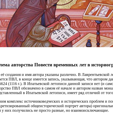
лема авторства Повести временных лет в историо
её создания и имя автора указаны различно. В Лаврентьевской ле
ивается ПВЛ, в конце имеется запись, указывающая, что автором
24 (1116 г.). В Ипатьевской летописи данной записи нет (и само 
вторство ПВЛ обозначено в самом её начале и автором назван мо
едставленный в Ипатьевской летописи, имеет ряд отличий от тог
ним комплекс источниковедческих и исторических проблем и поп
конкретизированный общеисторический портрет автора) оригинал
 у них получились не просто разные, но взаимоисключающие.