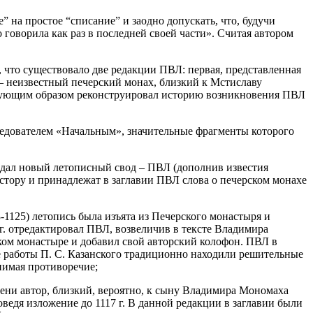
 на простое “списание” и заодно допускать, что, будучи
 говорила как раз в последней своей части». Считая автором
что существовало две редакции ПВЛ: первая, представленная
р – неизвестный печерский монах, близкий к Мстиславу
ледующим образом реконструировал историю возникновения ПВЛ
ледователем «Начальным», значительные фрагменты которого
создал новый летописный свод – ПВЛ (дополнив известия
естору и принадлежат в заглавии ПВЛ слова о печерском монахе
-1125) летопись была изъята из Печерского монастыря и
г. отредактировал ПВЛ, возвеличив в тексте Владимира
рском монастыре и добавил свой авторский колофон. ПВЛ в
ле работы П. С. Казанского традиционно находили решительные
нимая противоречие;
мени автор, близкий, вероятно, к сыну Владимира Мономаха
ведя изложение до 1117 г. В данной редакции в заглавии были