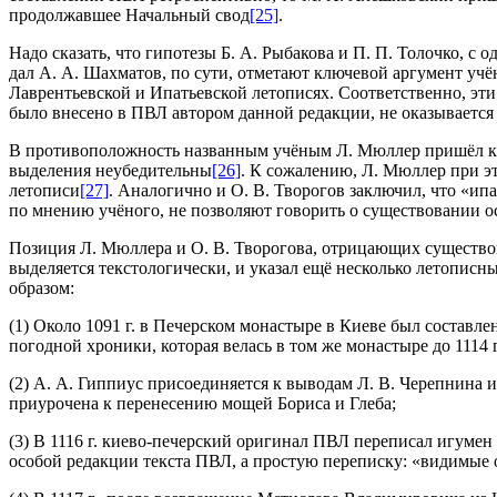
продолжавшее Начальный свод
[25]
.
Надо сказать, что гипотезы Б. А. Рыбакова и П. П. Толочко, с
дал А. А. Шахматов, по сути, отметают ключевой аргумент учё
Лаврентьевской и Ипатьевской летописях. Соответственно, эти
было внесено в ПВЛ автором данной редакции, не оказывается
В противоположность названным учёным Л. Мюллер пришёл к вы
выделения неубедительны
[26]
. К сожалению, Л. Мюллер при э
летописи
[27]
. Аналогично и О. В. Творогов заключил, что «ипа
по мнению учёного, не позволяют говорить о существовании о
Позиция Л. Мюллера и О. В. Творогова, отрицающих существова
выделяется текстологически, и указал ещё несколько летописн
образом:
(1) Около 1091 г. в Печерском монастыре в Киеве был составл
погодной хроники, которая велась в том же монастыре до 1114 
(2) А. А. Гиппиус присоединяется к выводам Л. В. Черепнина 
приурочена к перенесению мощей Бориса и Глеба;
(3) В 1116 г. киево-печерский оригинал ПВЛ переписал игумен
особой редакции текста ПВЛ, а простую переписку: «видимые 