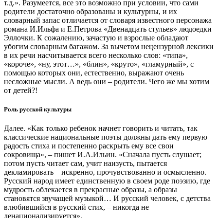
т.д.». Разумеется, все это возможно при условии, что сами
родители достаточно образованы и культурны, и их
словарный запас отличается от словаря известного персонажа
романа И.Ильфа и Е.Петрова «Двенадцать стульев» людоедки
Эллочки. К сожалению, зачастую и взрослые обладают
убогим словарным багажом. За вычетом нецензурной лексики
в их речи насчитывается всего несколько слов: «типа»,
«короче», «ну, этот…», «блин», «круто», «гламурный», с
помощью которых они, естественно, выражают очень
несложные мысли. А ведь они – родители. Чего же мы хотим
от детей?!
Роль русской культуры
Далее. «Как только ребенок начнет говорить и читать, так
классические национальные поэты должны дать ему первую
радость стиха и постепенно раскрыть ему все свои
сокровища», – пишет И.А.Ильин. «Сначала пусть слушает;
потом пусть читает сам, учит наизусть, пытается
декламировать – искренно, прочувствованно и осмысленно.
Русский народ имеет единственную в своем роде поэзию, где
мудрость облекается в прекрасные образы, а образы
становятся звучащей музыкой… И русский человек, с детства
влюбившийся в русский стих, – никогда не
денационализируется».