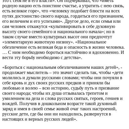
это с себя не в его власти». Он подчеркивал, что «иметь
родную нацию есть поистине счастье, а утратить с нею связь,
есть великое горе», что «человеку подобает блюсти на всех
путях достоинство своего народа, гордиться его признанием,
его величием и его успехами». Другое дело, если семья или
сам человек откажутся «культивировать в себе духовную
высоту своего семейного и национального начала»; но в
таком случае вместо культурных высот они предпочтут
«элементарную животную низину». «Национальное
обезличение есть великая беда и опасность в жизни человека.
… С ним необходимо бороться настойчиво и вдохновенно. И
вести эту борьбу необходимо с детства».
«Бороться с национальным обезличиванием наших детей», -
продолжает мыслитель – это значит сделать так, чтобы «дети
молились и думали русскими словами; чтобы они почуяли в
себе кровь и дух своих русских предков и приняли бы
любовью и волею – всю историю, судьбу путь и призвание
своего народа; чтобы их душа отзывалась трепетом и
умилением на дела и слова русских святых, героев, гениев и
вождей. Получив в дошкольном возрасте такой духовный
заряд и имея в своей семье живой очаг таких настроений,
русские дети, где бы они ни находились, развернутся в
настоящих и верных русских людей».