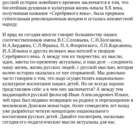
русской истории новейшего времени заключается в том, что
богатейшая духовная и культурная жизнь начала ХХ века,
получившая название «Серебряного века», была прервана
губительным революционным вихрем и осталась неизвестной
народу.
И вряд ли сегодня многое говорят большинству наших
соотечественников имена В.С.Соловьева, С.Н.Булгакова,
Н.А.Бердяева, С.Л.Франка, П.А.Флоренского, Л.П.Карсавина,
И.А.Ильина и других великих мыслителей и творцов
Серебряного века. А между тем их творчество, их мысли,
идеи, заветы по-прежнему актуальны, и наш долг – соединить
нашу жизнь, жизнь русских людей, с русской мыслью, которая
волею истории оказалась от нее оторванной. Мы довольно
часто говорим о том, что надо осуществлять национально-
культурное воспитание наших детей. Но не всегда хорошо
представляем себе: а в чем оно заключается? А между тем
выдающийся русский философ Иван Александрович Ильин,
чей прах был недавно возвращен на родину и перезахоронен в
московском Донском монастыре, более семидесяти лет назад
уже разработал четкую концепцию национального
воспитания русских детей. Давайте посмотрим, насколько
сегодня его педагогические мысли актуальны для нас.