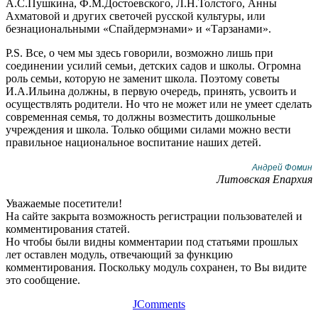
А.С.Пушкина, Ф.М.Достоевского, Л.Н.Толстого, Анны
Ахматовой и других светочей русской культуры, или
безнациональными «Спайдермэнами» и «Тарзанами».
P.S. Все, о чем мы здесь говорили, возможно лишь при
соединении усилий семьи, детских садов и школы. Огромна
роль семьи, которую не заменит школа. Поэтому советы
И.А.Ильина должны, в первую очередь, принять, усвоить и
осуществлять родители. Но что не может или не умеет сделать
современная семья, то должны возместить дошкольные
учреждения и школа. Только общими силами можно вести
правильное национальное воспитание наших детей.
Андрей Фомин
Литовская Епархия
Уважаемые посетители!
На сайте закрыта возможность регистрации пользователей и
комментирования статей.
Но чтобы были видны комментарии под статьями прошлых
лет оставлен модуль, отвечающий за функцию
комментирования. Поскольку модуль сохранен, то Вы видите
это сообщение.
JComments