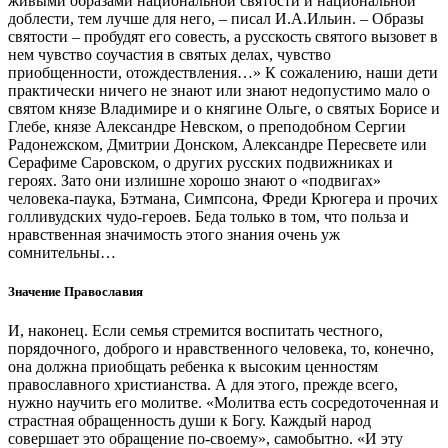
живыми образами национальной святости и национальной
доблести, тем лучше для него, – писал И.А.Ильин. – Образы
святости – пробудят его совесть, а русскость святого вызовет в
нем чувство соучастия в святых делах, чувство
приобщенности, отождествления…» К сожалению, наши дети
практически ничего не знают или знают недопустимо мало о
святом князе Владимире и о княгине Ольге, о святых Борисе и
Глебе, князе Александре Невском, о преподобном Сергии
Радонежском, Дмитрии Донском, Александре Пересвете или
Серафиме Саровском, о других русских подвижниках и
героях. Зато они излишне хорошо знают о «подвигах»
человека-паука, Бэтмана, Симпсона, Фреди Крюгера и прочих
голливудских чудо-героев. Беда только в том, что польза и
нравственная значимость этого знания очень уж
сомнительны…
Значение Православия
И, наконец. Если семья стремится воспитать честного,
порядочного, доброго и нравственного человека, то, конечно,
она должна приобщать ребенка к высоким ценностям
православного христианства. А для этого, прежде всего,
нужно научить его молитве. «Молитва есть сосредоточенная и
страстная обращенность души к Богу. Каждый народ
совершает это обращение по-своему», самобытно. «И эту