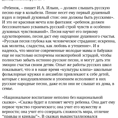
«Ребенок, – пишет И.А. Ильин, – должен слышать русскую
песню еще в колыбели. Пение несет ему первый душевный
вздох и первый духовный стон: они должны быть русскими».
И это не красивая мечта или фантазия: «ребенок должен
бессознательно усваивать русский строй чувств и особенно
духовных чувствований». Песня научит его первому
одухотворению, песня даст ему ощущение душевного счастья.
«Русская песня глубока как человеческое страдание; искренна,
как молитва, сладостна, как любовь и утешение». И я
надеюсь, что многие современные молодые мамы и бабушки
еще не настолько испорчены низкопробной эстрадой, чтобы
полностью забыть истинно русские песни, и могут дать эти
эмоции счастья своим детям. Опыт же работы русских школ
показывает, что и в наше время «культуры клипа» школьные
фольклорные кружки и ансамбли привлекают к себе детей,
которые с воодушевлением и упоением исполняют в них
русские народные песни, даже если они не слышат их дома, в
семье.
«Национальное воспитание неполно без национальной
сказки». «Сказка будит и пленяет мечту ребенка. Она дает ему
первое чувство героического; она учит его мужеству и
верности; она учит его созерцать сложность мира, отличие
“правды и кривды”». В сказках выкристаллизовался