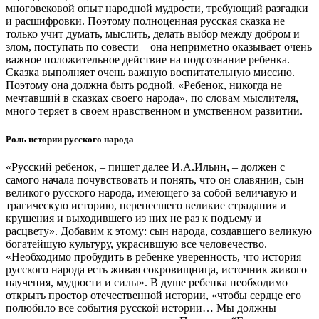
многовековой опыт народной мудрости, требующий разгадки
и расшифровки. Поэтому полноценная русская сказка не
только учит думать, мыслить, делать выбор между добром и
злом, поступать по совести – она неприметно оказывает очень
важное положительное действие на подсознание ребенка.
Сказка выполняет очень важную воспитательную миссию.
Поэтому она должна быть родной. «Ребенок, никогда не
мечтавший в сказках своего народа», по словам мыслителя,
много теряет в своем нравственном и умственном развитии.
Роль истории русского народа
«Русский ребенок, – пишет далее И.А.Ильин, – должен с
самого начала почувствовать и понять, что он славянин, сын
великого русского народа, имеющего за собой величавую и
трагическую историю, перенесшего великие страдания и
крушения и выходившего из них не раз к подъему и
расцвету». Добавим к этому: сын народа, создавшего великую
богатейшую культуру, украсившую все человечество.
«Необходимо пробудить в ребенке уверенность, что история
русского народа есть живая сокровищница, источник живого
научения, мудрости и силы». В душе ребенка необходимо
открыть простор отечественной истории, «чтобы сердце его
полюбило все события русской истории… Мы должны