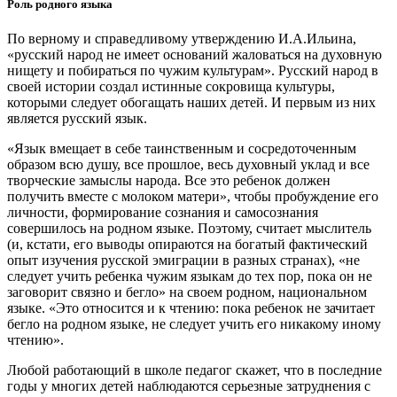
Роль родного языка
По верному и справедливому утверждению И.А.Ильина,
«русский народ не имеет оснований жаловаться на духовную
нищету и побираться по чужим культурам». Русский народ в
своей истории создал истинные сокровища культуры,
которыми следует обогащать наших детей. И первым из них
является русский язык.
«Язык вмещает в себе таинственным и сосредоточенным
образом всю душу, все прошлое, весь духовный уклад и все
творческие замыслы народа. Все это ребенок должен
получить вместе с молоком матери», чтобы пробуждение его
личности, формирование сознания и самосознания
совершилось на родном языке. Поэтому, считает мыслитель
(и, кстати, его выводы опираются на богатый фактический
опыт изучения русской эмиграции в разных странах), «не
следует учить ребенка чужим языкам до тех пор, пока он не
заговорит связно и бегло» на своем родном, национальном
языке. «Это относится и к чтению: пока ребенок не зачитает
бегло на родном языке, не следует учить его никакому иному
чтению».
Любой работающий в школе педагог скажет, что в последние
годы у многих детей наблюдаются серьезные затруднения с