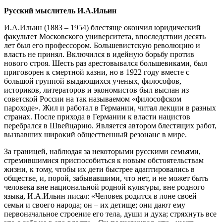
Русский мыслитель И.А.Ильин
И.А.Ильин (1883 – 1954) блестяще окончил юридический
факультет Московского университета, впоследствии десять
лет был его профессором. Большевистскую революцию и
власть не принял. Включился в идейную борьбу против
нового строя. Шесть раз арестовывался большевиками, был
приговорен к смертной казни, но в 1922 году вместе с
большой группой выдающихся ученых, философов,
историков, литераторов и экономистов был выслан из
советской России на так называемом «философском
пароходе». Жил и работал в Германии, читал лекции в разных
странах. После прихода в Германии к власти нацистов
перебрался в Швейцарию. Является автором блестящих работ,
вызвавших широкий общественный резонанс в мире.
За границей, наблюдая за некоторыми русскими семьями,
стремившимися приспособиться к новым обстоятельствам
жизни, к тому, чтобы их дети быстрее адаптировались в
обществе, и, порой, забывавшими, что нет, и не может быть
человека вне национальной родной культуры, вне родного
языка, И.А.Ильин писал: «Человек родится в лоне своей
семьи и своего народа; он – их детище; они дают ему
первоначальное строение его тела, души и духа; стряхнуть все