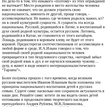
Но дело-то в том, что никакого «поэтому» из этих оправданий
не вытекает! Место рождения и место жительства человека
вовсе не означает, что он должен утратить свою
национальность, заменить ее другой, проще говоря, –
ассимилироваться. Не важно, где человек родился, важно, кт?
он в своей культурной сущности. А сущность эта всегда
национальна. Русский, родившийся в Литве, и воспитанный в
духе своей родной культуры, остается русским. Литовец,
родившийся в Китае, не становится от этого китайцем.
Лошадь, родившаяся в коровьем хлеву, не будет от этого
коровой. Предостерегая соотечественников от ассимиляции в
любой форме и среде, И.А.Ильин говорил о том, что
лишенный своей родной национальности человек
превращается в тип бездуховного существа, «который забыл
свой родной язык и дух и не научился никакому чужому…
духу, и живет в виде некоего интернационалистического
“Тарзана”».
Более полувека прошло с того времени, когда великим
русским мыслителем Иваном Ильиным были изложены эти
принципы национального воспитания детей в русских
семьях. Судите сами: насколько они сохранили актуальность в
наши дни. Решайте сами: хотите ли вы видеть своих детей
потомками и продолжателями творческого наследия
преподобного Андрея Рублева, М.В.Ломоносова,