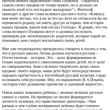
прочувствовать окрыленные слова Пушкина: “Гордиться
славою своих предков не только можно, но и должно; не
уважать оной есть постыдное малодушие”». Философ
приводит и другие слова великого русского поэта: «Клянусь
вам моею честью, что я ни за что на свете не согласился бы ни
переменить родину, ни иметь другую историю, чем история
наших предков, какую нам послал Господь». Я думаю, что эти
слова великого Пушкина могут и должны послужить
примером для «колеблющихся» родителей, которые порой не
понимают, кем следует воспитывать своих детей.
Мне уже неоднократно приходилось говорить и писать о том,
что в русских школах Литвы должна изучаться русская –
Отечественная – история. Это – залог формирования не
только национального самосознания наших детей, но и залог
их самоуважения. Зная о великих творческих делах своих
предков, своего народа, наши дети будут непосредственно
ощущать причастность к богатейшей русской культуре, гордо
осознавать себя русскими. Ибо, по выражению И.А.Ильина,
«история учит духовному преемству и сыновней верности».
Очень важно знакомить ребенка с жизнью великих русских
святых и героев. На примерах их жизни формируется
личность человека, его нравственные ориентиры. «Чем
раньше и чем глубже воображение ребенка будет пленено