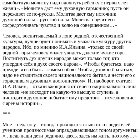
самобытную молитву надо вдохнуть ребенку с первых лет
жизни». «Молитва даст ему духовную гармонию; пусть он
переживет ее по-русски. Молитва даст ему источник
духовной силы – русской силы. Молитва научит его
сосредоточивать чувство и волю на совершенном…»
Человек, воспитываемый в лоне родной, отечественной
культуры, лучше будет понимать и уважать культуру других
народов. Ибо, по мнению И.А.Ильина, «только со своей
родной горы человек может увидеть далекие чужие горы.
Постигнуть дух других народов может только тот, кто
утвердил себя в духе своего народа». «Чтобы брататься, надо
прежде всего быть…самим собою. Чтобы духовно брататься,
надо не стыдиться своего национального бытия, а нести его с
горделивым духовным достоинством». И, наоборот, считает
И.А.Ильин, – отказывающийся от своего национального лица
человек «не восходит на какую-то высшую ступень, а
нисходит в духовное небытие: ему предстоит…исчезновение
с арены истории».
***
Мне – педагогу – иногда приходится слышать от родителей
учеников произносимые оправдывающимся тоном аргументы:
«…ведь наши дети родились здесь, здесь им жить, поэтому…»