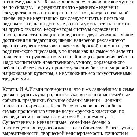
чтением: даже в 5 – 6 классах немало учеников читают чуть ли
не по складам. Не результат ли это «раннего» изучения
государственного и иностранных языков, когда в начальной
школе, еще не научившись как следует читать и писать на
родном языке, наши дети уже должны уметь читать и писать
на других языках?! Реформаторы системы образования
преподносят эти новации и внедрение «двуязычия» как яркие
достижения в педагогике; школы наперебой рекламируют
«раннее изучение языков» в качестве броской приманки для
родительского тщеславия, в то время как на самом-то деле эти
новшества затрудняют нормальный процесс развития ребенка.
Надо воспитывать нравственного, умного, образованного
ребенка, облегчать ему процесс усвоения богатств мировой и
национальной культуры, а не усложнять его искусственными
трудностями.
Кстати, И.А.Ильин подчеркивал, что и «в дальнейшем в семье
должен царить культ родного языка: все основные семейные
события, праздники, большие обмены мнений – должны
протекать по-русски». Было бы очень хорошо, если бы в
семьях происходило чтение вслух «русских классиков, по
очереди всеми членами семьи хотя бы понемногу…».
Существенны и ненавязчивые «семейные беседы о
преимуществах родного языка – о его богатстве, благозвучии,
выразительности, творческой неисчерпаемости, точности и