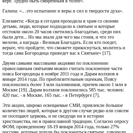
вере. Трудно быть смиренным в толпе».
Галина: «.. .это испытание и веры и сил и твердости духа».
Елизавета: «Когда я сегодня проходила в храм со своими
детьми, люди, которые подходили к святыне и которые
отстояли около 20 часов светились благодатью, среди них
были дети... Но мы знали для чего мы стоим, и что это
мелочи, а награда - Великая Благодать. Если кто поедет,
верьте, что пройдете, что сможете прикоснуться, молитесь и
тогда сама Богородица приведет вас к Святыне» [17].
Двумя самыми массовыми акциями по поклонению
православным святыням можно считать поклонение части
пояса Богородицы в ноябре 2011 года и Дарам волхвов в
январе 2014 года. По приблизительным оценкам, Поясу
поклонились более 3 млн паломников, причем около 1 млн в
Москве [19]. Дарам волхвов поклонились 585 тыс. человек:
420 тыс. - в Москве, 165 тыс. - в Петербурге [7].
Эти акции, широко освещаемые СМИ, привлекли большое
количество людей, которые в другом случае редко или совсем
не посещают церковь, и не сведущи ни в истории
христианства, ни в православной традиции. Согласно опросу
ФОМ, проведенному 18-19 января 2014 года, только 27%
россиян, которые хотели бы поклониться святыне, говорили,