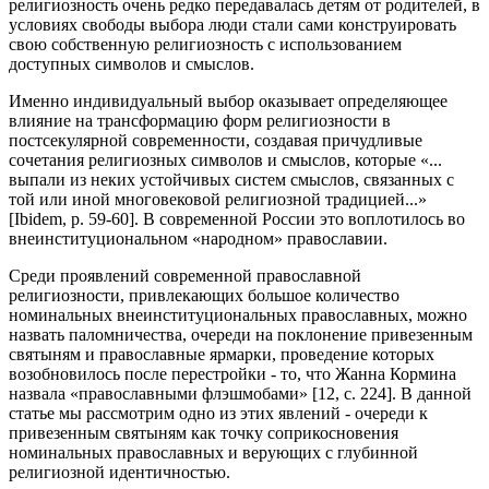
религиозность очень редко передавалась детям от родителей, в
условиях свободы выбора люди стали сами конструировать
свою собственную религиозность с использованием
доступных символов и смыслов.
Именно индивидуальный выбор оказывает определяющее
влияние на трансформацию форм религиозности в
постсекулярной современности, создавая причудливые
сочетания религиозных символов и смыслов, которые «...
выпали из неких устойчивых систем смыслов, связанных с
той или иной многовековой религиозной традицией...»
[Ibidem, р. 59-60]. В современной России это воплотилось во
внеинституциональном «народном» православии.
Среди проявлений современной православной
религиозности, привлекающих большое количество
номинальных внеинституциональных православных, можно
назвать паломничества, очереди на поклонение привезенным
святыням и православные ярмарки, проведение которых
возобновилось после перестройки - то, что Жанна Кормина
назвала «православными флэшмобами» [12, с. 224]. В данной
статье мы рассмотрим одно из этих явлений - очереди к
привезенным святыням как точку соприкосновения
номинальных православных и верующих с глубинной
религиозной идентичностью.