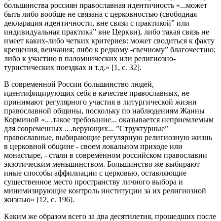
большинства россиян православная идентичность «...может
быть либо вообще не связана с церковностью (свободная
декларация идентичности, вне связи с практикой” или
индивидуальная практика” вне Церкви), либо такая связь не
имеет каких-либо четких критериев: может сводиться к факту
крещения, венчания; либо к редкому -свечному” благочестию;
либо к участию в паломнических или религиозно-
туристических поездках и т.д.» [1, с. 32].
В современной России большинство людей,
идентифицирующих себя в качестве православных, не
принимают регулярного участия в литургической жизни
православной общины, поскольку по наблюдениям Жанны
Корминой «.. .такое требование... оказывается неприемлемым
для современных .. .верующих... ”Структурные”
православные, выбирающие регулярную религиозную жизнь
в церковной общине - своем локальном приходе или
монастыре, - стали в современном российском православии
экзотическим меньшинством. Большинство же выбирают
иные способы аффилиации с церковью, оставляющие
существенное место пространству личного выбора и
минимизирующие контроль институции за их религиозной
жизнью» [12, с. 196].
Каким же образом всего за два десятилетия, прошедших после