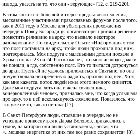
извода, указать на то, что они - верующие» [12, с. 219-220].
В этом контексте большой интерес представляют мнения,
высказанные участниками православных форумов после того,
как в 2011 году в Москве для убыстрения прохождения
очереди к Поясу Богородицы организаторы приняли решение
поместить реликвию на арку, что вызвало некоторое
разочарование. По свидетельству Ольги: «Информация о том,
что пояс поставили на арку, чтобы люди проходили под ним,
подтвердилась. Моя подруга с маленькими детьми поехала в
Храм в ночь с 23 на 24. Рассказывает, что многие люди даже и
не поняли, а где, собственно пояс. Кто-то пытался дотронуться
до арки. Пусть ей не удалось приложиться к Святыне, но она
почувствовала неизреченную радость, проходя под ней. Хотя,
как мне кажется, поток людей из-за этого немного снизится.
Даже моя подруга, хоть она и жена священника,
воцерковленный человек, призналась мне, что когда услышала
про арку, то в ней всколыхнулось сожаление. Показалось, что
это уже не то, как-то не так» [17].
В Санкт-Петербурге люди, стоявшие в очереди, но не
успевшие прикоснуться к Дарам Волхвов, прикасались к
тумбе, на которой они были установлены, считая, что
«...мощная энергетика от них там все равно сохраняется» [8].