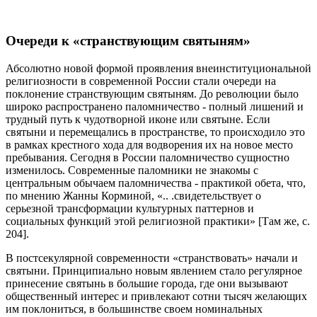
Очереди к «странствующим святыням»
Абсолютно новой формой проявления внеинституциональной
религиозности в современной России стали очереди на
поклонение странствующим святыням. До революции было
широко распространено паломничество - полный лишений и
трудный путь к чудотворной иконе или святыне. Если
святыни и перемещались в пространстве, то происходило это
в рамках крестного хода для водворения их на новое место
пребывания. Сегодня в России паломничество сущностно
изменилось. Современные паломники не знакомы с
центральным обычаем паломничества - практикой обета, что,
по мнению Жанны Корминой, «.. .свидетельствует о
серьезной трансформации культурных паттернов и
социальных функций этой религиозной практики» [Там же, с.
204].
В постсекулярной современности «странствовать» начали и
святыни. Принципиально новым явлением стало регулярное
принесение святынь в большие города, где они вызывают
общественный интерес и привлекают сотни тысяч желающих
им поклониться, в большинстве своем номинальных