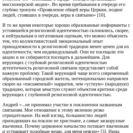
миссионерской акции». Во время пребывания в очереди его
глубоко тронули «Проявление общей веры Церкви, подвиг
людей, стоявших в очереди, веры в святыню» [10].
В то же время некоторые хорошо образованные информанты с
устоявшейся религиозной идентичностью склонялись, скорее,
к нейтральным и негативным оценкам, что можно объяснить
тем, что коллективистский эмоциональный опыт
принадлежности к религиозной традиции менее ценен для их
идентичности, чем индивидуальный. Они не посещали эти
акции и не собираются посещать в дальнейшем. Для
верующих с глубокой религиозной идентичностью
аутентичность религиозной святыни представляет собой
важную проблему. Такой верующий чаще всего современный
образованный городской житель, интенционально направлен
скорее на «письменный» нарратив, чем «устную» (народную)
традицию, которая зачастую служит объектом критики среди
верующих с глубинной религиозной идентичностью.
Андрей «...не принимал участие в поклонении названным
святыням. Мое отношение к этому явлению резко
отрицательное. На мой взгляд, большинство людей
приходивших на поклон не христиане, а самые заскорузлые
язычники. Почему церковное начальство потакает язычникам
и устраивает подобные вещи, для меня неясно» [3]. Нина