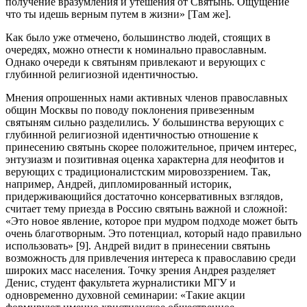
получение вразумления и утешения от Святынь. Ощущение
что ты идешь верным путем в жизни» [Там же].
Как было уже отмечено, большинство людей, стоящих в
очередях, можно отнести к номинально православным.
Однако очереди к святыням привлекают и верующих с
глубинной религиозной идентичностью.
Мнения опрошенных нами активных членов православных
общин Москвы по поводу поклонения привезенным
святыням сильно разделились. У большинства верующих с
глубинной религиозной идентичностью отношение к
принесению святынь скорее положительное, причем интерес,
энтузиазм и позитивная оценка характерна для неофитов и
верующих с традиционалистским мировоззрением. Так,
например, Андрей, дипломированный историк,
придерживающийся достаточно консервативных взглядов,
считает тему приезда в Россию святынь важной и сложной:
«Это новое явление, которое при мудром подходе может быть
очень благотворным. Это потенциал, который надо правильно
использовать» [9]. Андрей видит в принесении святынь
возможность для привлечения интереса к православию среди
широких масс населения. Точку зрения Андрея разделяет
Денис, студент факультета журналистики МГУ и
одновременно духовной семинарии: «Такие акции