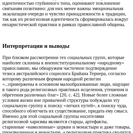
идентичностью глубинного типа, оценивают поклонение
святыням позитивно: для них менее важны эмоциональная
экзальтация очереди и чувство принадлежности к традиции,
так как их религиозная идентичность сформировалась вокруг
евхаристической практики в рамках православной общины.
Интерпретации и выводы
При близком рассмотрении тех социальных групп, которые
наиболее склонны к внеинституциональному «народному»
православию, мы обнаружим частичное подтверждение
тезиса австралийского социолога Брайана Тернера, согласно
которому различным формам народной религии
«...привержены в основном малообразованные люди, ищущие
в такого рода религиозных практиках исцеления, утешения и
обретения различных благ» [20, с. 42]. Новые более сложные
условия жизни вне привычной структуры побуждали эту
социальную группу к поиску «легких путей», к поиску чуда,
способного облегчить их существование, придать ему смысл.
Именно для этой социальной группы носителями
религиозной харизмы являются старцы, артефакты,
старинные «намоленные» церкви и монастыри и даже товары,
произведенные в монастыре, а религиозная практика сводится