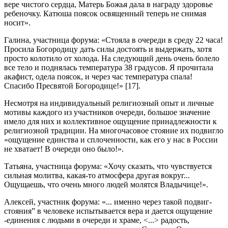
вере чистого сердца, Матерь Божья дала в награду здоровье
ребеночку. Катюша поясок освященный теперь не снимая
носит».
Галина, участница форума: «Стояла в очереди в среду 22 часа!
Просила Богородицу дать силы достоять и выдержать, хотя
просто колотило от холода. На следующий день очень болело
все тело и поднялась температура 38 градусов. Я прочитала
акафист, одела поясок, и через час температура спала!
Спасибо Пресвятой Богородице!» [17].
Несмотря на индивидуальный религиозный опыт и личные
мотивы каждого из участников очереди, большое значение
имело для них и коллективное ощущение принадлежности к
религиозной традиции. На многочасовое стояние их подвигло
«ощущение единства и сплоченности, как его у нас в России
не хватает! В очереди оно было!».
Татьяна, участница форума: «Хочу сказать, что чувствуется
сильная молитва, какая-то атмосфера другая вокруг...
Ощущаешь, что очень много людей молятся Владычице!».
Алексей, участник форума: «... именно через такой подвиг-
стояния” в человеке испытывается вера и дается ощущение
-единения с людьми в очереди и храме, <...> радость,