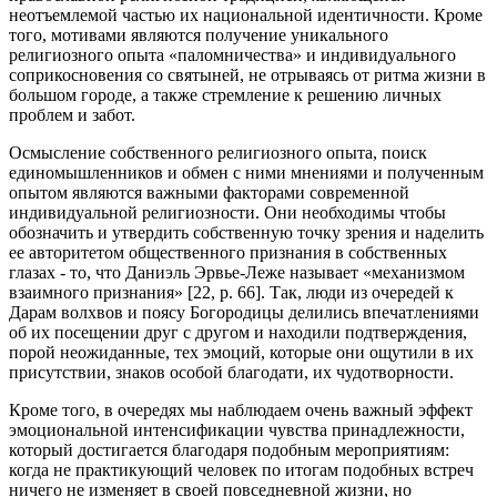
неотъемлемой частью их национальной идентичности. Кроме
того, мотивами являются получение уникального
религиозного опыта «паломничества» и индивидуального
соприкосновения со святыней, не отрываясь от ритма жизни в
большом городе, а также стремление к решению личных
проблем и забот.
Осмысление собственного религиозного опыта, поиск
единомышленников и обмен с ними мнениями и полученным
опытом являются важными факторами современной
индивидуальной религиозности. Они необходимы чтобы
обозначить и утвердить собственную точку зрения и наделить
ее авторитетом общественного признания в собственных
глазах - то, что Даниэль Эрвье-Леже называет «механизмом
взаимного признания» [22, р. 66]. Так, люди из очередей к
Дарам волхвов и поясу Богородицы делились впечатлениями
об их посещении друг с другом и находили подтверждения,
порой неожиданные, тех эмоций, которые они ощутили в их
присутствии, знаков особой благодати, их чудотворности.
Кроме того, в очередях мы наблюдаем очень важный эффект
эмоциональной интенсификации чувства принадлежности,
который достигается благодаря подобным мероприятиям:
когда не практикующий человек по итогам подобных встреч
ничего не изменяет в своей повседневной жизни, но