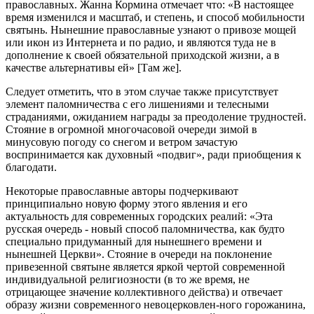
православных. Жанна Кормина отмечает что: «В настоящее
время изменился и масштаб, и степень, и способ мобильности
святынь. Нынешние православные узнают о привозе мощей
или икон из Интернета и по радио, и являются туда не в
дополнение к своей обязательной приходской жизни, а в
качестве альтернативы ей» [Там же].
Следует отметить, что в этом случае также присутствует
элемент паломничества с его лишениями и телесными
страданиями, ожиданием награды за преодоление трудностей.
Стояние в огромной многочасовой очереди зимой в
минусовую погоду со снегом и ветром зачастую
воспринимается как духовный «подвиг», ради приобщения к
благодати.
Некоторые православные авторы подчеркивают
принципиально новую форму этого явления и его
актуальность для современных городских реалий: «Эта
русская очередь - новый способ паломничества, как будто
специально придуманный для нынешнего времени и
нынешней Церкви». Стояние в очереди на поклонение
привезенной святыне является яркой чертой современной
индивидуальной религиозности (в то же время, не
отрицающее значение коллективного действа) и отвечает
образу жизни современного невоцерковлен-ного горожанина,