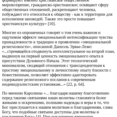
формируют именно христианское общественное
мировоззрение, гражданско-христианское; освящают сферу
общественных отношений, раскрепощают человека,
побуждают его относиться к обществу - как к территории для
исполнения заповедей. Также это просто повышает
христианскую культуру» [10].
Многие из опрошенных говорят о том очень важном и
ощутимом эффекте эмоциональной интенсификации чувства
принадлежности к традиции и проявлении «эмоциональной
религиозности», описанной Даниэль Эрвье-Леже:
«...стремящейся отодвинуть интеллектуальное на второй план,
выдвинув на первый ценность эмоционального опыта в
присутствии Духовного Начала. Этот теологический
минимализм, сводящий отношения с трансцендентным к
простому эмоциональному и личностному опыту близости с
божественным, позволяет эффективно адаптировать
содержание религиозного послания к современным
индивидуалистским установкам...» [22, р. 64].
По мнению Каролины «... благодаря нашему благоговению
перед такими святынями наши молитвы становятся более
живыми и искренними, полными надежды и веры в то, что
Бог прислушается к нашим молитвам и благодарениям, слава
Богу, что подобные святыни доступны для молитвы и
поклонения Богу» [4]. При поклонении верующие