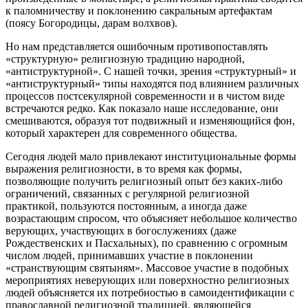
к паломничеству и поклонению сакральным артефактам
(поясу Богородицы, дарам волхвов).
Но нам представляется ошибочным противопоставлять
«структурную» религиозную традицию народной,
«антиструктурной». С нашей точки, зрения «структурный» и
«антиструктурный» типы находятся под влиянием различных
процессов постсекулярной современности и в чистом виде
встречаются редко. Как показало наше исследование, они
смешиваются, образуя тот подвижный и изменяющийся фон,
который характерен для современного общества.
Сегодня людей мало привлекают институциональные формы
выражения религиозности, в то время как формы,
позволяющие получить религиозный опыт без каких-либо
ограничений, связанных с регулярной религиозной
практикой, пользуются постоянным, а иногда даже
возрастающим спросом, что объясняет небольшое количество
верующих, участвующих в богослужениях (даже
Рождественских и Пасхальных), по сравнению с огромным
числом людей, принимавших участие в поклонении
«странствующим святыням». Массовое участие в подобных
мероприятиях неверующих или поверхностно религиозных
людей объясняется их потребностью в самоидентификации с
православной религиозной традицией, являющейся