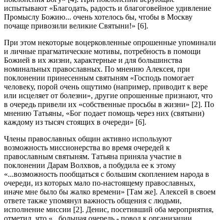
испытывают «Благодать, радость и благоговейное удивление
Промыслу Божию... очень хотелось бы, чтобы в Москву
почаще привозили великие Святыни!» [6].
При этом некоторые воцерковленные опрошенные упоминали
и личные прагматические мотивы, потребность в помощи
Божией в их жизни, характерные и для большинства
номинальных православных. По мнению Алексея, при
поклонении принесенным святыням «Господь помогает
человеку, порой очень ощутимо (например, приводит к вере
или исцеляет от болезни», другие опрошенные признают, что
в очередь привели их «собственные просьбы в жизни» [2]. По
мнению Татьяны, «Бог подает помощь через них (святыни)
каждому из тысяч стоящих в очереди» [6].
Члены православных общин активно используют
возможность миссионерства во время очередей к
православным святыням. Татьяна приняла участие в
поклонении Дарам Волхвов, а побудила ее к этому
«...возможность пообщаться с большим скоплением народа в
очереди, из которых мало по-настоящему православных,
иначе мне было бы жалко времени» [Там же]. Алексей в своем
ответе также упомянул важность общения с людьми,
исполнение миссии [2]. Денис, посетивший оба мероприятия,
отметил, что «...большая очередь - повод к организации