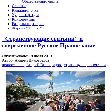
Общественная мысль
Славяне
Книжная полка
Худ. литература
Конференции
Разделы партнеров
Журнал "Аспект"
"Странствующие святыни" и
современное Русское Православие
Опубликовано: 18 июля 2019
Автор: Андрей Виноградов
православие
,
Андрей Виноградов
,
странствующие святыни