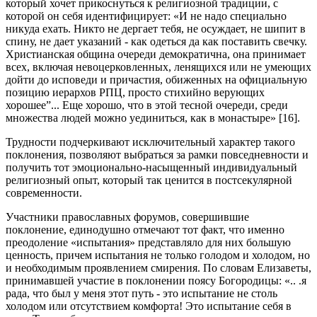
который хочет прикоснуться к религиозной традиции, с
которой он себя идентифицирует: «И не надо специально
никуда ехать. Никто не дергает тебя, не осуждает, не шипит в
спину, не дает указаний - как одеться да как поставить свечку.
Христианская община очереди демократична, она принимает
всех, включая невоцерковленных, ленящихся или не умеющих
дойти до исповеди и причастия, обиженных на официальную
позицию иерархов РПЦ, просто стихийно верующих
хорошее”... Еще хорошо, что в этой тесной очереди, среди
множества людей можно уединиться, как в монастыре» [16].
Трудности подчеркивают исключительный характер такого
поклонения, позволяют выбраться за рамки повседневности и
получить тот эмоционально-насыщенный индивидуальный
религиозный опыт, который так ценится в постсекулярной
современности.
Участники православных форумов, совершившие
поклонение, единодушно отмечают тот факт, что именно
преодоление «испытания» представляло для них большую
ценность, причем испытания не только голодом и холодом, но
и необходимым проявлением смирения. По словам Елизаветы,
принимавшей участие в поклонении поясу Богородицы: «.. .я
рада, что был у меня этот путь - это испытание не столь
холодом или отсутствием комфорта! Это испытание себя в