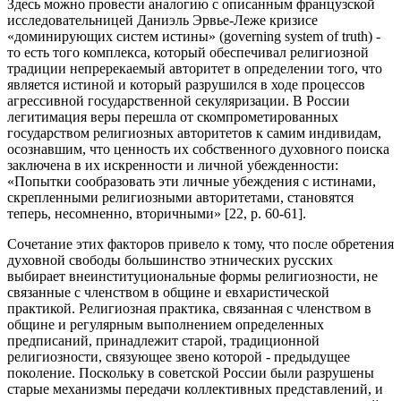
Здесь можно провести аналогию с описанным французской
исследовательницей Даниэль Эрвье-Леже кризисе
«доминирующих систем истины» (governing system of truth) -
то есть того комплекса, который обеспечивал религиозной
традиции непререкаемый авторитет в определении того, что
является истиной и который разрушился в ходе процессов
агрессивной государственной секуляризации. В России
легитимация веры перешла от скомпрометированных
государством религиозных авторитетов к самим индивидам,
осознавшим, что ценность их собственного духовного поиска
заключена в их искренности и личной убежденности:
«Попытки сообразовать эти личные убеждения с истинами,
скрепленными религиозными авторитетами, становятся
теперь, несомненно, вторичными» [22, р. 60-61].
Сочетание этих факторов привело к тому, что после обретения
духовной свободы большинство этнических русских
выбирает внеинституциональные формы религиозности, не
связанные с членством в общине и евхаристической
практикой. Религиозная практика, связанная с членством в
общине и регулярным выполнением определенных
предписаний, принадлежит старой, традиционной
религиозности, связующее звено которой - предыдущее
поколение. Поскольку в советской России были разрушены
старые механизмы передачи коллективных представлений, и