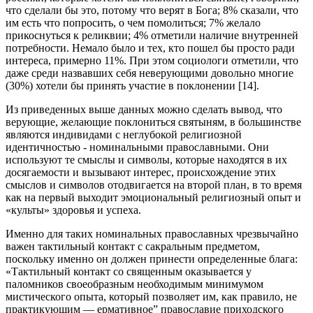
что сделали бы это, потому что верят в Бога; 8% сказали, что
им есть что попросить, о чем помолиться; 7% желало
прикоснуться к реликвии; 4% отметили наличие внутренней
потребности. Немало было и тех, кто пошел бы просто ради
интереса, примерно 11%. При этом социологи отметили, что
даже среди назвавших себя неверующими довольно многие
(30%) хотели бы принять участие в поклонении [14].
Из приведенных выше данных можно сделать вывод, что
верующие, желающие поклониться святыням, в большинстве
являются индивидами с неглубокой религиозной
идентичностью - номинальными православными. Они
используют те смыслы и символы, которые находятся в их
досягаемости и вызывают интерес, происхождение этих
смыслов и символов отодвигается на второй план, в то время
как на первый выходит эмоциональный религиозный опыт и
«культы» здоровья и успеха.
Именно для таких номинальных православных чрезвычайно
важен тактильный контакт с сакральным предметом,
поскольку именно он должен принести определенные блага:
«Тактильный контакт со священным оказывается у
паломников своеобразным необходимым минимумом
мистического опыта, который позволяет им, как правило, не
практикующим — ермативное” православие приходского