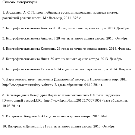
Список литературы
1. Агаджанян А. С. Приход и община в русском православии: корневая система
российской религиозности. М.: Весь мир, 2011. 376 с.
2. Биографическая анкета Алексея Л. 31 год: из личного архива автора. 2013. Декабрь.
3. Биографическая анкета Андрея Л. 28 лет: из личного архива автора. 2013. Октябрь.
4. Биографическая анкета Каролины. 23 года: из личного архива автора. 2014. Февраль.
5. Биографическая анкета Нины. 30 лет: из личного архива автора. 2013. Декабрь.
6. Биографическая анкета Татьяны К. 24 года: из личного архива автора. 2014. Февраль.
7. Дары волхвов: итоги, исцеления [Электронный ресурс] // Православие и мир. URL:
http://www.pravmir.ru/dary-volxvov-2/ (дата обращения: 04.10.2014).
8. За четыре дня в Петербурге Дарам волхвов поклонились 160 тысяч верующих
[Электронный ресурс].URL: http://www.kp.ni/daily/26183.7/3071659 (дата обращения:
10.05.2014).
9. Интервью с Андреем К. 41 год: из личного архива автора. 2013. Май.
10. Интервью с Денисом Г. 21 год: из личного архива автора. 2013. Октябрь.