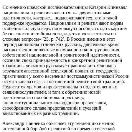
По мнению шведской исследовательницы Катарин Киннвалл
национализм и религия являются: «.. .двумя столпами
идентичности, которые... поддерживают тех, кто в такой
поддержке нуждается. Национализм и религия дают людям
особенно сильную веру, поскольку способны создать картину
безопасности и стабильности, и дать простые ответы на
сложные вопросы» [23, р. 742]. В России именно в этот
период миллионы этнических русских, длительное время
насильственно лишенные возможности конструирования
собственной национальной и религиозной идентичности,
осознали свою принадлежность к конкретной религиозной
традиции - «исконно русскому» православию. Однако в
результате агрессивной секулярной политики государства
практически у всего населения посткоммунистической России
отсутствовала связь с той или иной религиозной традицией.
Недостаток храмов и профессионально подготовленных
священнослужителей, и тяга к обретению новой
идентичности способствовали расцвету,
внеинституционального «народного» православия,
своеобразного сплава представлений и суеверий,
заимствованных из разных традиций.
Александр Панченко объясняет эту тенденцию именно
интенсивной борьбой с религией во времена советской