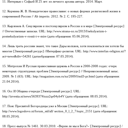
11. Интервью с Софьей И 25 лет: из личного архива автора. 2014. Март.
12. Кормина Ж. В. Номадическое православие: о новых формах религиозной жизни в
современной России // Ab imperio. 2012. № 2. С. 195-227.
13. Кырлежев А. Секуляризм и постсекуляризм в России и в мире [Электронный ресурс]
// Отечественные записки. URL: http://www.strana-oz.ru/2013/l/sekulyarizm-i-
postsekulyarizm-v-rossii-i-v-mire (дата обращения: 05.06.2014).
14. Лишь треть россиян знают, что такое Дары волхвов, хотя поклониться им хотели бы
многие [Электронный ресурс] //Интерфакс-религия. URL: http://www.interfax-religion.ni/?
act=news&div=54261 (датаобращения: 07.05.2014).
15. Митрохин И Русская православная церковь в России в 2000-2008 годах: очерк
некоторых структурных проблем [Электронный ресурс] // Неприкосновенный запас.
2009. № 1 (63). URL: http://magazines.russ.ru/nz/2009/l/mil3-pr.html (дата обращения:
21.04.2014).
16. Осс И Община очереди [Электронный ресурс]. URL:
http://izvestia.ni/news/563937#ixzz2qe04yb4V (дата обращения: 08.05.2014).
17. Пояс Пресвятой Богородицы уже в Москве [Электронный ресурс]. URL:
http://www.logoslovo.ni/forum_std/all/ section_0_l_2_7/topic_2151 (дата обращения:
08.05.2014).
18. Пресс-выпуск № 1461. 30.03.2010. «Верим ли мы в Бога?» [Электронный ресурс] /