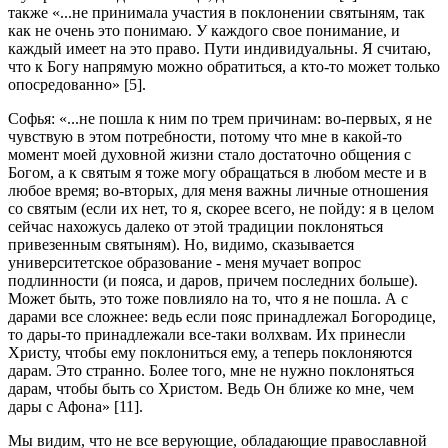
также «...не принимала участия в поклонении святыням, так
как не очень это понимаю. У каждого свое понимание, и
каждый имеет на это право. Пути индивидуальны. Я считаю,
что к Богу напрямую можно обратиться, а кто-то может только
опосредованно» [5].
Софья: «...не пошла к ним по трем причинам: во-первых, я не
чувствую в этом потребности, потому что мне в какой-то
момент моей духовной жизни стало достаточно общения с
Богом, а к святым я тоже могу обращаться в любом месте и в
любое время; во-вторых, для меня важны личные отношения
со святым (если их нет, то я, скорее всего, не пойду: я в целом
сейчас нахожусь далеко от этой традиции поклоняться
привезенным святыням). Но, видимо, сказывается
университетское образование - меня мучает вопрос
подлинности (и пояса, и даров, причем последних больше).
Может быть, это тоже повлияло на то, что я не пошла. А с
дарами все сложнее: ведь если пояс принадлежал Богородице,
то дары-то принадлежали все-таки волхвам. Их принесли
Христу, чтобы ему поклониться ему, а теперь поклоняются
дарам. Это странно. Более того, мне не нужно поклоняться
дарам, чтобы быть со Христом. Ведь Он ближе ко мне, чем
дары с Афона» [11].
Мы видим, что не все верующие, обладающие православной