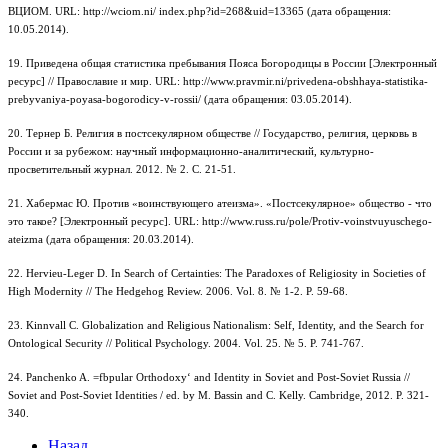
ВЦИОМ. URL: http://wciom.ni/ index.php?id=268&uid=13365 (дата обращения:
10.05.2014).
19. Приведена общая статистика пребывания Пояса Богородицы в России [Электронный
ресурс] // Православие и мир. URL: http://www.pravmir.ni/privedena-obshhaya-statistika-
prebyvaniya-poyasa-bogorodicy-v-rossii/ (дата обращения: 03.05.2014).
20. Тернер Б. Религия в постсекулярном обществе // Государство, религия, церковь в
России и за рубежом: научный информационно-аналитический, культурно-
просветительный журнал. 2012. № 2. С. 21-51.
21. Хабермас Ю. Против «воинствующего атеизма». «Постсекулярное» общество - что
это такое? [Электронный ресурс]. URL: http://www.russ.ru/pole/Protiv-voinstvuyuschego-
ateizma (дата обращения: 20.03.2014).
22. Hervieu-Leger D. In Search of Certainties: The Paradoxes of Religiosity in Societies of
High Modernity // The Hedgehog Review. 2006. Vol. 8. № 1-2. P. 59-68.
23. Kinnvall C. Globalization and Religious Nationalism: Self, Identity, and the Search for
Ontological Security // Political Psychology. 2004. Vol. 25. № 5. P. 741-767.
24. Panchenko A. =fbpular Orthodoxy‘ and Identity in Soviet and Post-Soviet Russia //
Soviet and Post-Soviet Identities / ed. by M. Bassin and C. Kelly. Cambridge, 2012. P. 321-
340.
Назад