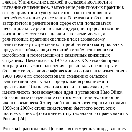
власти. Уничтожение церквей в сельской местности и
изгнание священников, вытеснение религиозных практик в
сферу приватной культуры не означали исчезновения
потребности в них у населения. В результате большим
авторитетом в религиозной сфере стали пользоваться
неофициальные религиозные лидеры, центр религиозной
жизни переместился из церкви в «святые места», а
религиозные практики свелись к так называемому
религиозному потреблению - приобретению материальных
предметов, обладающих «святой силой», считавшихся
целебными и помогающими в различных кризисных
ситуациях. Начавшаяся в 1970-х годах XX века обширная
миграция сельского населения в региональные центры и
большие города, демографические и социальные изменения в
1980-1990-е гг. способствовали смешению сельской
религиозной культуры с городскими верованиями и
практиками. Эти верования внесли в православную
идентичность псевдонаучные идеи и установки Нью Эйдж,
объяснявшие воздействие святого места или чудотворной
иконы космической энергией или экстрасенсорными силами.
1990-е и 2000-е стали свидетелями быстрого роста этих
постсекулярных форм внеинституционального православия в
России [24].
Русская Православная Церковь, вынужденная под давлением