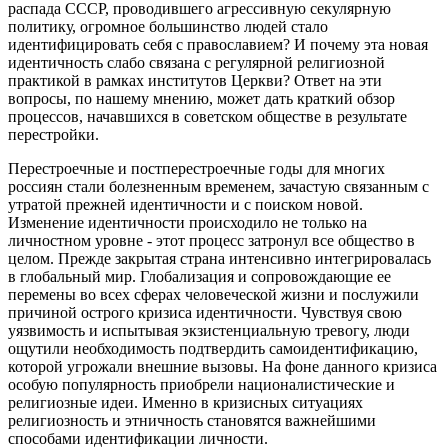
распада СССР, проводившего агрессивную секулярную
политику, огромное большинство людей стало
идентифицировать себя с православием? И почему эта новая
идентичность слабо связана с регулярной религиозной
практикой в рамках институтов Церкви? Ответ на эти
вопросы, по нашему мнению, может дать краткий обзор
процессов, начавшихся в советском обществе в результате
перестройки.
Перестроечные и постперестроечные годы для многих
россиян стали болезненным временем, зачастую связанным с
утратой прежней идентичности и с поиском новой.
Изменение идентичности происходило не только на
личностном уровне - этот процесс затронул все общество в
целом. Прежде закрытая страна интенсивно интегрировалась
в глобальный мир. Глобализация и сопровождающие ее
перемены во всех сферах человеческой жизни и послужили
причиной острого кризиса идентичности. Чувствуя свою
уязвимость и испытывая экзистенциальную тревогу, люди
ощутили необходимость подтвердить самоидентификацию,
которой угрожали внешние вызовы. На фоне данного кризиса
особую популярность приобрели националистические и
религиозные идеи. Именно в кризисных ситуациях
религиозность и этничность становятся важнейшими
способами идентификации личности.