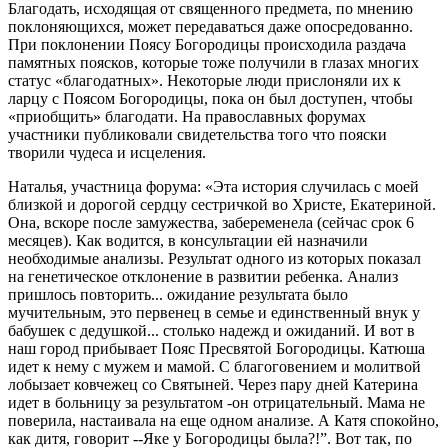
Благодать, исходящая от священного предмета, по мнению
поклоняющихся, может передаваться даже опосредованно.
При поклонении Поясу Богородицы происходила раздача
памятных поясков, которые тоже получили в глазах многих
статус «благодатных». Некоторые люди прислоняли их к
ларцу с Поясом Богородицы, пока он был доступен, чтобы
«приобщить» благодати. На православных форумах
участники публиковали свидетельства того что пояски
творили чудеса и исцеления.
Наталья, участница форума: «Эта история случилась с моей
близкой и дорогой сердцу сестричкой во Христе, Екатериной.
Она, вскоре после замужества, забеременела (сейчас срок 6
месяцев). Как водится, в консультации ей назначили
необходимые анализы. Результат одного из которых показал
на генетическое отклонение в развитии ребенка. Анализ
пришлось повторить... ожидание результата было
мучительным, это первенец в семье и единственный внук у
бабушек с дедушкой... столько надежд и ожиданий. И вот в
наш город прибывает Пояс Пресвятой Богородицы. Катюша
идет к нему с мужем и мамой. С благоговением и молитвой
лобызает ковчежец со Святыней. Через пару дней Катерина
идет в больницу за результатом -он отрицательный. Мама не
поверила, настаивала на еще одном анализе. А Катя спокойно,
как дитя, говорит --Яке у Богородицы была?!”. Вот так, по