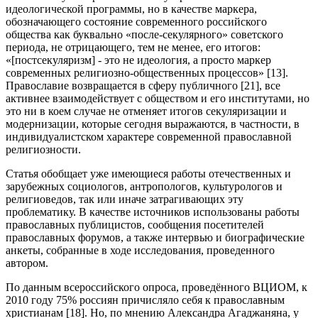
идеологической программы, но в качестве маркера,
обозначающего состояние современного российского
общества как буквально «после-секулярного» советского
периода, не отрицающего, тем не менее, его итогов:
«[постсекуляризм] - это не идеология, а просто маркер
современных религиозно-общественных процессов» [13].
Православие возвращается в сферу публичного [21], все
активнее взаимодействует с обществом и его институтами, но
это ни в коем случае не отменяет итогов секуляризации и
модернизации, которые сегодня выражаются, в частности, в
индивидуалистском характере современной православной
религиозности.
Статья обобщает уже имеющиеся работы отечественных и
зарубежных социологов, антропологов, культурологов и
религиоведов, так или иначе затрагивающих эту
проблематику. В качестве источников использованы работы
православных публицистов, сообщения посетителей
православных форумов, а также интервью и биографические
анкеты, собранные в ходе исследования, проведенного
автором.
По данным всероссийского опроса, проведённого ВЦИОМ, к
2010 году 75% россиян причисляло себя к православным
христианам [18]. Но, по мнению Александра Агаджаняна, у