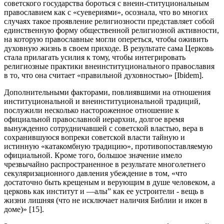
советского государства бороться с внеин-ституциональным
православием как с «суевериями», осознала, что во многих
случаях такое проявление религиозности представляет собой
единственную форму общественной религиозной активности,
на которую православные могли опереться, чтобы оживить
духовную жизнь в своем приходе. В результате сама Церковь
стала прилагать усилия к тому, чтобы интегрировать
религиозные практики внеинституционального православия
в то, что она считает «правильной духовностью» [Ibidem].
Дополнительными факторами, повлиявшими на отношения
институциональной и внеинституциональной традиций,
послужили несколько настороженное отношение к
официальной православной иерархии, долгое время
вынужденно сотрудничавшей с советской властью, вера в
сохранившуюся вопреки советской власти тайную и
истинную «катакомбную традицию», противопоставляемую
официальной. Кроме того, большое значение имело
чрезвычайно распространенное в результате многолетнего
секуляризационного давления убеждение в том, «что
достаточно быть крещеным и верующим в душе человеком, а
церковь как институт и —алы” как ее устроители - вещь в
жизни лишняя (что не исключает наличия Библии и икон в
доме)» [15].