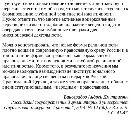
чувствует своё положительное отношение к христианству и
переживает его таким образом, что может служить ступенью к
формированию глубинной религиозной идентичности.
Нужно отметить, что многие активные воцерковленные
верующие осознают подобное положение вещей и видят в
очередях к святыням публичные площадки для
миссионерской деятельности.
Можно констатировать, что новые формы религиозности
плотно вошли в современную православную среду России и в
той или иной форме востребованы как формальными
православными, так и верующими с глубокой религиозной
идентичностью. Кроме того, в результате их изучения мы
можем наблюдать взаимодействие институционального
православия в лице священства и иерархов Русской
Православной Церкви, а также членов православных общин с
внеинституциональным, «народным» православием.
Виноградов Андрей Дмитриевич
Российский государственный гуманитарный университет
Опубликовано: журнал "Грамота", 2014. № 12 (50): в 3-х ч. Ч.
I. C. 41-47.