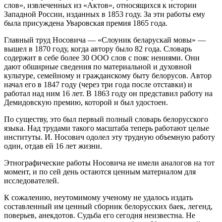
слов», извлеченных из «Актов», относящихся к истории
Западной России, изданных в 1853 году. За эти работы ему
была присуждена Уваровская премия 1865 года.
Главный труд Носовича — «Слоуник беларускай мовы» —
вышел в 1870 году, когда автору было 82 года. Словарь
содержит в себе более 30 ООО слов с пояс нениями. Они
дают обширные сведения по материальной и духовной
культуре, семейному и гражданскому быту белорусов. Автор
начал его в 1847 году (через три года после отставки) и
работал над ним 16 лет. В 1863 году он представил работу на
Демидовскую премию, которой и был удостоен.
По существу, это был первый полный словарь белорусского
языка. Над трудами такого масштаба теперь работают целые
институты. И. Носович одолел эту трудную объемную работу
один, отдав ей 16 лет жизни.
Этнографические работы Носовича не имели аналогов на тот
момент, и по сей день остаются ценным материалом для
исследователей.
К сожалению, неутомимому ученому не удалось издать
составленный им ценный сборник белорусских баек, легенд,
поверьев, анекдотов. Судьба его сегодня неизвестна. Не