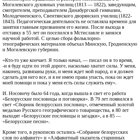
Могилевского духовных училищ (1813 — 1822), заведующим,
смотрителем, преподавателем Динабургской гимназии,
Молодечненского, Свентянского дворянских училищ (1822-
1843). Педагогическая деятельность не оставляла времени для
занятия главным призванием его жизни. После выхода в
отставку в 55 лет он поселился в Мстиславле и занялся
научной работой. С целью сбора фольклорно-
этнографических материалов объехал Минскую, Гродненскую
и Могилевскую губернии.
«Кто-то уже кончает. Я только начал, — писал он в то время,
-и я буду идти по этой дороге, насколько хватит силы. У меня,
наконец, развязаны руки, и меня ждет мой народ, и я должен
сделать для него все, и я не имею права упасть, пока он ждет
моей помощи и пока у меня есть силы служить ему».
И. Носовичу было 64 года, когда вышла в свет его работа
«Белорусские пословицы и поговорки». В 79 лет появился в
свет «Сборник белорусских пословиц», отмеченный золотой
медалью Русского географического товарищества, в 80 лет
выходят «Белорусские пословицы и загадки», а в 85 —
«Белорусские песни».
Кроме того, в рукописях остались «Собрание белорусских
слов по алфавиту» и «Алфавитный указатель старинных