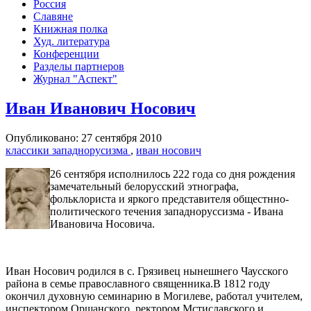
Россия
Славяне
Книжная полка
Худ. литература
Конференции
Разделы партнеров
Журнал "Аспект"
Иван Иванович Носович
Опубликовано: 27 сентября 2010
классики западнорусизма
,
иван носович
26 сентября исполнилось 222 года со дня рождения
замечательный белорусский этнографа,
фольклориста и яркого представителя общестнно-
политического течения западноруссизма - Ивана
Ивановича Носовича.
Иван Носович родился в с. Грязивец нынешнего Чаусского
района в семье православного священника.В 1812 году
окончил духовную семинарию в Могилеве, работал учителем,
инспектором Оршанского, ректором Мстиславского и