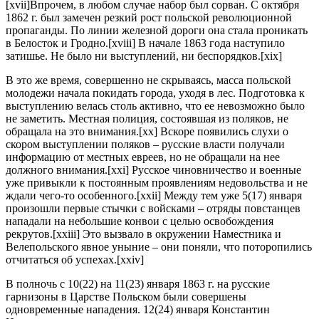
[xvii]Впрочем, в любом случае набор был сорван. С октября
1862 г. был замечен резкий рост польской революционной
пропаганды. По линии железной дороги она стала проникать
в Белосток и Гродно.[xviii] В начале 1863 года наступило
затишье. Не было ни выступлений, ни беспорядков.[xix]
В это же время, совершенно не скрываясь, масса польской
молодежи начала покидать города, уходя в лес. Подготовка к
выступлению велась столь активно, что ее невозможно было
не заметить. Местная полиция, состоявшая из поляков, не
обращала на это внимания.[xx] Вскоре появились слухи о
скором выступлении поляков – русские власти получали
информацию от местных евреев, но не обращали на нее
должного внимания.[xxi] Русское чиновничество и военные
уже привыкли к постоянным проявлениям недовольства и не
ждали чего-то особенного.[xxii] Между тем уже 5(17) января
произошли первые стычки с войсками – отряды повстанцев
нападали на небольшие конвои с целью освобождения
рекрутов.[xxiii] Это вызвало в окружении Наместника и
Велепольского явное уныние – они поняли, что поторопились
отчитаться об успехах.[xxiv]
В полночь с 10(22) на 11(23) января 1863 г. на русские
гарнизоны в Царстве Польском были совершены
одновременные нападения. 12(24) января Константин