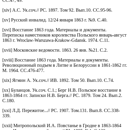
СС.47; 49.
[xiv] А.С. Ук.соч.// РС. 1897. Том 92. Вып.10. СС.95-96.
[xv] Русский инвалид. 12/24 января 1863 г. №9. С.40.
[xvi] Восстание 1863 года. Материалы и документы.
Переписка наместников королевства Польского январь-август
1863 г. Wroclaw-Warszawa-Krakow-Gdansk. 1974. С.11.
[xvii] Московские ведомости. 1863. 26 янв. №21. С.2.
[xviii] Восстание 1863 года. Материалы и документы.
Революционный подъем в Литве и Белоруссии в 1861-1862 гг.
М. 1964. СС.476-477.
[xix] Ягмин А. Ук.соч.// ИВ. 1892. Том 50. Вып.10. С.74.
[xx] Буланцов. Ук.соч. С.1.; Берг Н.В. Польское восстание в
1863-1864 гг. Записки Н.В. Берга.// РС. 1879. Том 24. Вып.2.
С.180.
[xxi] Л.Д. Пережитое...// РС. 1907. Том.131. Вып.8. СС.338-
339.
[xxii] Митропольский И.А. Повстанье в Гродне в 1863-1864