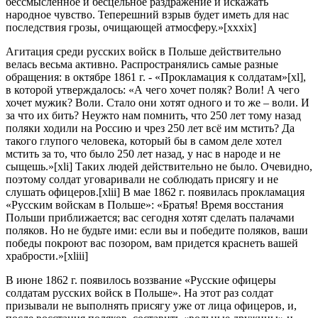
бессмысленное и бесцельное раздражение и искажать
народное чувство. Теперешний взрыв будет иметь для нас
последствия грозы, очищающей атмосферу.»[xxxix]
Агитация среди русских войск в Польше действительно
велась весьма активно. Распространялись самые разные
обращения: в октябре 1861 г. - «Прокламация к солдатам»[xl],
в которой утверждалось: «А чего хочет поляк? Воли! А чего
хочет мужик? Воли. Стало они хотят одного и то же – воли. И
за что их бить? Неужто нам помнить, что 250 лет тому назад
поляки ходили на Россию и чрез 250 лет всё им мстить? Да
такого глупого человека, который бы в самом деле хотел
мстить за то, что было 250 лет назад, у нас в народе и не
сыщешь.»[xli] Таких людей действительно не было. Очевидно,
поэтому солдат уговаривали не соблюдать присягу и не
слушать офицеров.[xlii] В мае 1862 г. появилась прокламация
«Русским войскам в Польше»: «Братья! Время восстания
Польши приближается; вас сегодня хотят сделать палачами
поляков. Но не будьте ими: если вы и победите поляков, ваши
победы покроют вас позором, вам придется краснеть вашей
храбрости.»[xliii]
В июне 1862 г. появилось воззвание «Русские офицеры
солдатам русских войск в Польше». На этот раз солдат
призывали не выполнять присягу уже от лица офицеров, и,