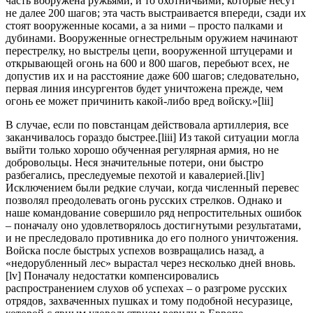
часть вооружена ружьями, и то охотничьими, которые несут
не далее 200 шагов; эта часть выстраивается впереди, сзади их
стоят вооруженные косами, а за ними – просто палками и
дубинами. Вооруженные огнестрельным оружием начинают
перестрелку, но выстрелы цепи, вооруженной штуцерами и
открывающей огонь на 600 и 800 шагов, перебьют всех, не
допустив их и на расстояние даже 600 шагов; следовательно,
первая линия инсургентов будет уничтожена прежде, чем
огонь ее может причинить какой-либо вред войску.»[lii]
В случае, если по повстанцам действовала артиллерия, все
заканчивалось гораздо быстрее.[liii] Из такой ситуации могла
выйти только хорошо обученная регулярная армия, но не
добровольцы. Неся значительные потери, они быстро
разбегались, преследуемые пехотой и кавалерией.[liv]
Исключением были редкие случаи, когда численный перевес
позволял преодолевать огонь русских стрелков. Однако и
наше командование совершило ряд непростительных ошибок
– поначалу оно удовлетворялось достигнутыми результатами,
и не преследовало противника до его полного уничтожения.
Войска после быстрых успехов возвращались назад, а
«недорубленный лес» вырастал через несколько дней вновь.
[lv] Поначалу недостатки компенсировались
распространением слухов об успехах – о разгроме русских
отрядов, захваченных пушках и тому подобной несуразице,