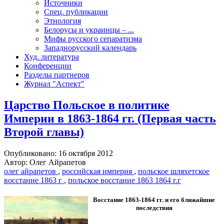
Источники
Спец. публикации
Этнология
Белорусы и украинцы – ...
Мифы русского сепаратизма
Западнорусский календарь
Худ. литература
Конференции
Разделы партнеров
Журнал "Аспект"
Царство Польское в политике
Империи в 1863-1864 гг. (Первая часть
Второй главы)
Опубликовано: 16 октября 2012
Автор: Олег Айрапетов
олег айрапетов
,
российская империя
,
польское шляхетское
восстание 1863 г
,
польское восстание 1863 1864 г.г
Восстание 1863-1864 гг. и его ближайшие
последствия