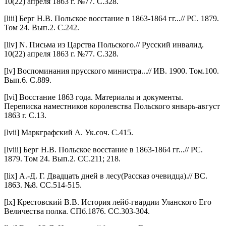
10(22) апреля 1863 г. №77. С.328.
[liii] Берг Н.В. Польское восстание в 1863-1864 гг...// РС. 1879.
Том 24. Вып.2. С.242.
[liv] N. Письма из Царства Польского.// Русский инвалид.
10(22) апреля 1863 г. №77. С.328.
[lv] Воспоминания прусского министра...// ИВ. 1900. Том.100.
Вып.6. С.889.
[lvi] Восстание 1863 года. Материалы и документы.
Переписка наместников королевства Польского январь-август
1863 г. С.13.
[lvii] Маркграфский А. Ук.соч. С.415.
[lviii] Берг Н.В. Польское восстание в 1863-1864 гг...// РС.
1879. Том 24. Вып.2. СС.211; 218.
[lix] А.-Д. Г. Двадцать дней в лесу(Рассказ очевидца).// ВС.
1863. №8. СС.514-515.
[lx] Крестовский В.В. История лейб-гвардии Уланского Его
Величества полка. СПб.1876. СС.303-304.