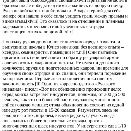
три дня были освобождены своими.[xlvii] Призывы не мстить
братьям после победы над ними ложились на добрую почву.
Русские войска так и действовали. В характерной для себя
манере они нашли в себе силы увидеть грань между правым и
виноватым.[xlviii] Это сказалось и на отношении к пленным –
задержанных крестьян, силой уведенных в отряды
повстанцев, отпускали домой.[xlix]
Поначалу руководство в повстанческих отрядах захватили
выпускники школы в Кунео или люди без военного опыта –
ксендзы, семинаристы, помещики и т.п.[l] Они пытались
организовать свои действия по образцу регулярной армии –
сочетая огонь и удар линии пехоты. Не имея ни должного
количества оружия и подготовленных кадров, ни времени для
обучения своих отрядов и их спайки, они терпели поражение
за поражением. Первые же столкновения показали эту
закономерность.[li] Один из корреспондентов «Русского
инвалида» писал: «Вот как обыкновенно происходит дело:
отряд войска встречает инсургентов, положим, от 300 до 500
человек, как это по большей части случалось; численность
войск гораздо меньше; отряд обыкновенно состоит из одной
или двух рот пехоты и 15-20 казаков. Разумеется, здесь не
говорится о тех, впрочем, весьма редких, случаях, когда
посылались и более значительные отряды против
многочисленных шаек инсургентов. У инсургентов едва 1/10