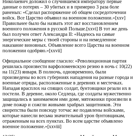
Николаевич доложил о случившемся императору первые
данные о потерях – 30 убитых и в примерно 3 раза боле
раненых: «Сделал распоряжение об общем сосредоточении
войск. Все Царство объявил на военном положении.»[xxv]
Правильнее было бы назвать этот акт восстановлением
военного положения в русской Польше.[xxvi] В тот же день
был получен ответ Александра II: «Надеюсь на самые
энергические меры с твоей стороны и на немедленное
наказание виновных. Объявление всего Царства на военном
положении одобряю.»[xxvii]
Официальное сообщение гласило: «Революционная партия
решилась произвести варфоломеевскую резню в ночь с 10(22)
на 11(23) января. В полночь, одновременно, были
произведены во всех губерниях нападения на разные города и
военные отряды, расположенные в деревнях и местечках.
Нападая врасплох на спящих солдат, бунтовщики резали их в
постели. В деревне, около Седлеца, где солдаты мужественно
защищались в занимаемом ими доме, мятежники произвели в
доме пожар и сожгли живыми храбрых защитников. Эти
свирепства были повсюду тотчас же подавлены войсками,
которые нанесли весьма значительный урон бунтовщикам,
отраженным на всех пунктах. Во всем царстве объявлено
военное положение.»[xxviii]