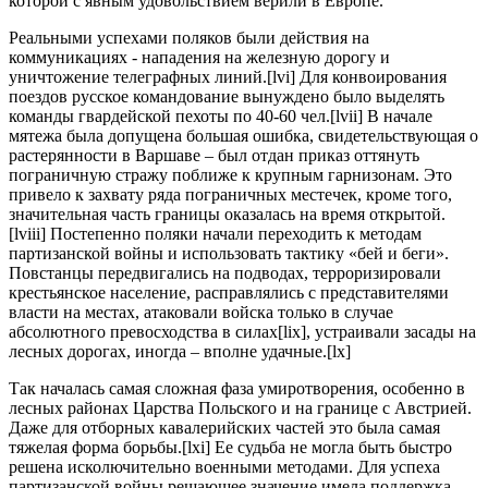
которой с явным удовольствием верили в Европе.
Реальными успехами поляков были действия на
коммуникациях - нападения на железную дорогу и
уничтожение телеграфных линий.[lvi] Для конвоирования
поездов русское командование вынуждено было выделять
команды гвардейской пехоты по 40-60 чел.[lvii] В начале
мятежа была допущена большая ошибка, свидетельствующая о
растерянности в Варшаве – был отдан приказ оттянуть
пограничную стражу поближе к крупным гарнизонам. Это
привело к захвату ряда пограничных местечек, кроме того,
значительная часть границы оказалась на время открытой.
[lviii] Постепенно поляки начали переходить к методам
партизанской войны и использовать тактику «бей и беги».
Повстанцы передвигались на подводах, терроризировали
крестьянское население, расправлялись с представителями
власти на местах, атаковали войска только в случае
абсолютного превосходства в силах[lix], устраивали засады на
лесных дорогах, иногда – вполне удачные.[lx]
Так началась самая сложная фаза умиротворения, особенно в
лесных районах Царства Польского и на границе с Австрией.
Даже для отборных кавалерийских частей это была самая
тяжелая форма борьбы.[lxi] Ее судьба не могла быть быстро
решена исколючительно военными методами. Для успеха
партизанской войны решающее значение имела поддержка