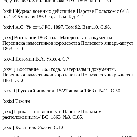
году. Из воспоминаний врача.// РА. 1895. №1. С.130.
[xxiii] Журнал военных действий в Царстве Польском с 6/18
по 13/25 января 1863 года. Б.м. Б.д. С.1.
[xxiv] А.С. Ук.соч.// РС. 1897. Том 92. Вып.10. С.96.
[xxv] Восстание 1863 года. Материалы и документы.
Переписка наместников королевства Польского январь-август
1863 г. С.6.
[xxvi] Истомин В.А. Ук.соч. С.7.
[xxvii] Восстание 1863 года. Материалы и документы.
Переписка наместников королевства Польского январь-август
1863 г. С.6.
[xxviii] Русский инвалид. 15/27 января 1863 г. №11. С.50.
[xxix] Там же.
[xxx] Приказы по войскам в Царстве Польском
расположенным.// ВС. 1863. №3. С.85.
[xxxi] Буланцов. Ук.соч. С.12.