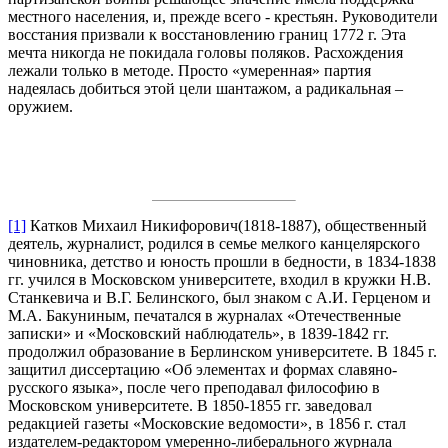
местного населения, и, прежде всего - крестьян. Руководители
восстания призвали к восстановлению границ 1772 г. Эта
мечта никогда не покидала головы поляков. Расхождения
лежали только в методе. Просто «умеренная» партия
надеялась добиться этой цели шантажом, а радикальная –
оружием.
[1]
Катков Михаил Никифорович(1818-1887), общественный
деятель, журналист, родился в семье мелкого канцелярского
чиновника, детство и юность прошли в бедности, в 1834-1838
гг. учился в Московском университете, входил в кружки Н.В.
Станкевича и В.Г. Белинского, был знаком с А.И. Герценом и
М.А. Бакуниным, печатался в журналах «Отечественные
записки» и «Московский наблюдатель», в 1839-1842 гг.
продолжил образование в Берлинском университете. В 1845 г.
защитил диссертацию «Об элементах и формах славяно-
русского языка», после чего преподавал философию в
Московском университете. В 1850-1855 гг. заведовал
редакцией газеты «Московские ведомости», в 1856 г. стал
издателем-редактором умеренно-либерального журнала