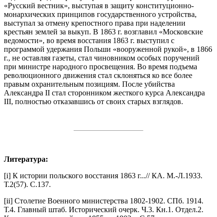
«Русский вестник», выступая в защиту конституционно-
монархических принципов государственного устройства,
выступал за отмену крепостного права при наделении
крестьян землей за выкуп. В 1863 г. возглавил «Московские
ведомости», во время восстания 1863 г. выступил с
программой удержания Польши «вооруженной рукой», в 1866
г., не оставляя газеты, стал чиновником особых поручений
при министре народного просвещения. Во время подъема
революционного движения стал склоняться ко все более
правым охранительным позициям. После убийства
Александра II стал сторонником жесткого курса Александра
III, полностью отказавшись от своих старых взглядов.
Литература:
[i] К истории польского восстания 1863 г...// КА. М.-Л.1933.
Т.2(57). С.137.
[ii] Столетие Военного министерства 1802-1902. СПб. 1914.
Т.4. Главный штаб. Исторический очерк. Ч.3. Кн.1. Отдел.2.