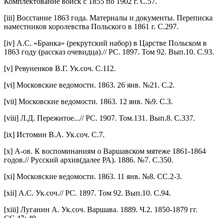
Комплектование войск с 1855 по 1902 г. С.57.
[iii] Восстание 1863 года. Материалы и документы. Переписка
наместников королевства Польского в 1861 г. С.297.
[iv] А.С. «Бранка» (рекрутский набор) в Царстве Польском в
1863 году (рассказ очевидца).// РС. 1897. Том 92. Вып.10. С.93.
[v] Ревуненков В.Г. Ук.соч. С.112.
[vi] Московские ведомости. 1863. 26 янв. №21. С.2.
[vii] Московские ведомости. 1863. 12 янв. №9. С.3.
[viii] Л.Д. Пережитое...// РС. 1907. Том.131. Вып.8. С.337.
[ix] Истомин В.А. Ук.соч. С.7.
[x] А-ов. К воспоминаниям о Варшавском мятеже 1861-1864
годов.// Русский архив(далее РА). 1886. №7. С.350.
[xi] Московские ведомости. 1863. 11 янв. №8. СС.2-3.
[xii] А.С. Ук.соч.// РС. 1897. Том 92. Вып.10. С.94.
[xiii] Луганин А. Ук.соч. Варшава. 1889. Ч.2. 1850-1879 гг.