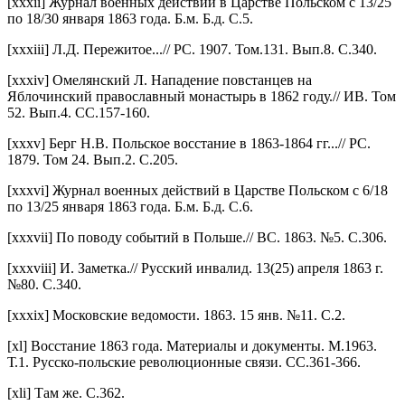
[xxxii] Журнал военных действий в Царстве Польском с 13/25
по 18/30 января 1863 года. Б.м. Б.д. С.5.
[xxxiii] Л.Д. Пережитое...// РС. 1907. Том.131. Вып.8. С.340.
[xxxiv] Омелянский Л. Нападение повстанцев на
Яблочинский православный монастырь в 1862 году.// ИВ. Том
52. Вып.4. СС.157-160.
[xxxv] Берг Н.В. Польское восстание в 1863-1864 гг...// РС.
1879. Том 24. Вып.2. С.205.
[xxxvi] Журнал военных действий в Царстве Польском с 6/18
по 13/25 января 1863 года. Б.м. Б.д. С.6.
[xxxvii] По поводу событий в Польше.// ВС. 1863. №5. С.306.
[xxxviii] И. Заметка.// Русский инвалид. 13(25) апреля 1863 г.
№80. С.340.
[xxxix] Московские ведомости. 1863. 15 янв. №11. С.2.
[xl] Восстание 1863 года. Материалы и документы. М.1963.
Т.1. Русско-польские революционные связи. СС.361-366.
[xli] Там же. С.362.