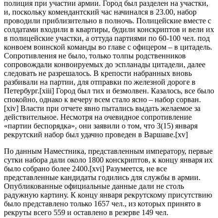
полиция при участии армии. Город был разделен на участки,
и, поскольку комендантский час начинался в 23.00, набор
проводили приблизительно в полночь. Полицейские вместе с
солдатами входили в квартиры, будили конскриптов и вели их
в полицейские участки, а оттуда партиями по 60-100 чел. под
конвоем воинской команды во главе с офицером – в цитадель.
Сопротивления не было, только толпы родственников
сопровождали конвоируемых до эспланады цитадели, далее
следовать не разрешалось. В крепости набранных вновь
разбивали на партии, для отправки по железной дороге в
Петербург.[xiii] Город был тих и безмолвен. Казалось, все было
спокойно, однако к вечеру всем стало ясно – набор сорван.
[xiv] Власти при отчете явно пытались выдать желаемое за
действительное. Несмотря на очевидное сопротивление
«партии беспорядка», они заявили о том, что 3(15) января
рекрутский набор был удачно проведен в Варшаве.[xv]
По данным Наместника, представленным императору, первые
сутки набора дали около 1800 конскриптов, к концу января их
было собрано более 2400.[xvi] Разумеется, не все
представленные кандидаты годились для службы в армии.
Опубликованные официальные данные дали не столь
радужную картину. К концу января рекрутскому присутствию
было представлено только 1657 чел., из которых принято в
рекруты всего 559 и оставлено в резерве 149 чел.