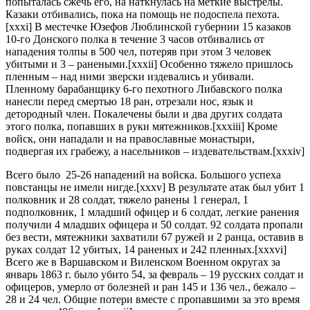
попыталась сжечь его, на наткнулась на меткие выстрелы.
Казаки отбивались, пока на помощь не подоспела пехота.
[xxxi] В местечке Юзефов Люблинской губернии 15 казаков
10-го Донского полка в течение 3 часов отбивались от
нападения толпы в 500 чел, потеряв при этом 3 человек
убитыми и 3 – ранеными.[xxxii] Особенно тяжело пришлось
пленным – над ними зверски издевались и убивали.
Пленному барабанщику 6-го пехотного Либавского полка
нанесли перед смертью 18 ран, отрезали нос, язык и
детородный член. Покалечены были и два других солдата
этого полка, попавших в руки мятежников.[xxxiii] Кроме
войск, они нападали и на православные монастыри,
подвергая их грабежу, а насельников – издевательствам.[xxxiv]
Всего было 25-26 нападений на войска. Большого успеха
повстанцы не имели нигде.[xxxv] В результате атак был убит 1
полковник и 28 солдат, тяжело ранены 1 генерал, 1
подполковник, 1 младший офицер и 6 солдат, легкие ранения
получили 4 младших офицера и 50 солдат. 92 солдата пропали
без вести, мятежники захватили 67 ружей и 2 ранца, оставив в
руках солдат 12 убитых, 14 раненых и 242 пленных.[xxxvi]
Всего же в Варшавском и Виленском Военном округах за
январь 1863 г. было убито 54, за февраль – 19 русских солдат и
офицеров, умерло от болезней и ран 145 и 136 чел., бежало –
28 и 24 чел. Общие потери вместе с пропавшими за это время