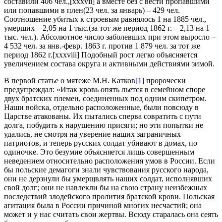
составили 406 чел.,[xxxvii] а вместе без с вести пропавшими
или попавшими в плен(23 чел. за январь) – 429 чел.
Соотношение убитых к строевым равнялось 1 на 1885 чел.,
умерших – 2,05 на 1 тыс.(за тот же период 1862 г. – 2,13 на 1
тыс. чел.). Абсолютное число заболевших при этом выросло –
4 532 чел. за янв.-февр. 1863 г. против 1 879 чел. за тот же
период 1862 г.[xxxviii] Подобный рост легко объясняется
увеличением состава округа и активными действиями зимой.
В первой статье о мятеже М.Н. Катков
[1]
пророчески
предупреждал: «Итак кровь опять льется в семейном споре
двух братских племен, соединенных под одним скипетром.
Наши войска, отдельно расположенные, были повсюду в
Царстве атакованы. Их пытались сперва совратить с пути
долга, побудить к нарушению присяги; но эти попытки не
удались, не смотря на уверение наших заграничных
патриотов, и теперь русских солдат убивают в домах, по
одиночке. Это безумие объясняется лишь совершенным
неведением относительно расположения умов в России. Если
бы польские демагоги знали чувствования русского народа,
они не дерзнули бы умерщвлять наших солдат, исполнявших
свой долг; они не навлекли бы на свою страну неизбежных
последствий злодейского пролития братской крови. Польская
агитация была в России причиной многих несчастий; она
может и у нас считать свои жертвы. Всюду старалась она сеять