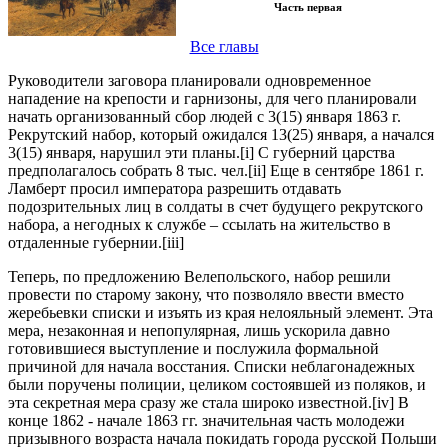
Часть первая
Все главы
Руководители заговора планировали одновременное
нападение на крепости и гарнизоны, для чего планировали
начать организованный сбор людей с 3(15) января 1863 г.
Рекрутский набор, который ожидался 13(25) января, а начался
3(15) января, нарушил эти планы.[i] С губерний царства
предполагалось собрать 8 тыс. чел.[ii] Еще в сентябре 1861 г.
Ламберт просил императора разрешить отдавать
подозрительных лиц в солдаты в счет будущего рекрутского
набора, а негодных к службе – ссылать на жительство в
отдаленные губернии.[iii]
Теперь, по предложению Велепольского, набор решили
провести по старому закону, что позволяло ввести вместо
жеребьевки списки и изъять из края нелояльный элемент. Эта
мера, незаконная и непопулярная, лишь ускорила давно
готовившиеся выступление и послужила формальной
причиной для начала восстания. Списки неблагонадежных
были поручены полиции, целиком состоявшей из поляков, и
эта секретная мера сразу же стала широко известной.[iv] В
конце 1862 - начале 1863 гг. значительная часть молодежи
призывного возраста начала покидать города русской Польши