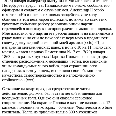
13(25) января император выступил в Михайловском Манеже в
Петербурге перед л.-гв. Измайловским полком, сообщив его
офицерам и солдатам о случившемся. Александр II особо
отметил: «Но и после сих новых злодейств, я не хочу
обвинять в том весь народ польский, но вижу во всех этих
грустных событиях работу революционной партии,
стремящейся повсюду к ниспровержению законного порядка.
Мне известно, что партия эта рассчитывает и на изменников в
рядах наших; но они не поколеблят веру мою в преданность
своему долгу верной и славной моей армии.»[xxix] «При
нападении мятежнических шаек, в ночь с 10 на 11 число сего
месяца, - гласил приказ Наместника №17 от 17(29) января
1863 г. – в разных пунктах Царства Польского на квартиры
отдельно расположенных небольших частей, все воинские
чины командуемых мною войск, при отражении сего
нападения, в темную ночь, исполняли свои обязанности с
мужеством, самоотверженностью и непоколебимою
стойкостью.»[xxx]
Стоявшие на квартирах, рассредоточенные части
действительно должны были стать легкой мишенью для
вооружённых толп. Однако они оказали серьезное
сопротивление. На окраине Плоцка в казарме находилось 12
казаков, половина из которых - больные. Фактически это был
госпиталь. Толпа из приблизительно 300 мятежников