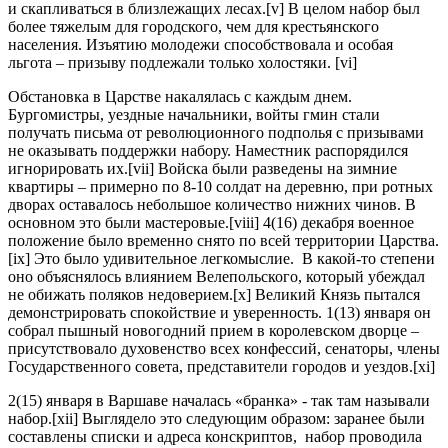
и скапливаться в близлежащих лесах.[v] В целом набор был
более тяжелым для городского, чем для крестьянского
населения. Изъятию молодежи способствовала и особая
льгота – призыву подлежали только холостяки. [vi]
Обстановка в Царстве накалялась с каждым днем.
Бургомистры, уездные начальники, войты гмин стали
получать письма от революционного подполья с призывами
не оказывать поддержки набору. Наместник распорядился
игнорировать их.[vii] Войска были разведены на зимние
квартиры – примерно по 8-10 солдат на деревню, при ротных
дворах оставалось небольшое количество нижних чинов. В
основном это были мастеровые.[viii] 4(16) декабря военное
положение было временно снято по всей территории Царства.
[ix] Это было удивительное легкомыслие. В какой-то степени
оно объяснялось влиянием Велепольского, который убеждал
не обижать поляков недоверием.[x] Великий Князь пытался
демонстрировать спокойствие и уверенность. 1(13) января он
собрал пышный новогодний прием в королевском дворце –
присутствовало духовенство всех конфессий, сенаторы, члены
Государственного совета, представители городов и уездов.[xi]
2(15) января в Варшаве началась «бранка» - так там называли
набор.[xii] Выглядело это следующим образом: заранее были
составлены списки и адреса конскриптов, набор проводила