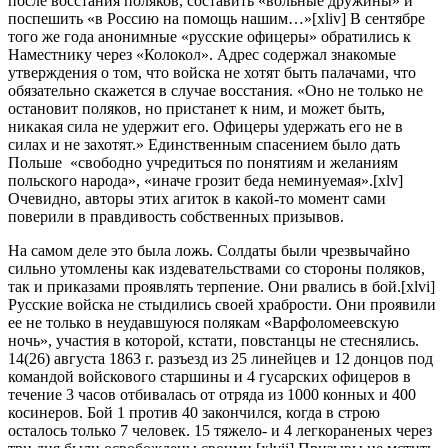
после восстания поляков, составить «вольные дружины» и
поспешить «в Россию на помощь нашим…»[xliv] В сентябре
того же года анонимные «русские офицеры» обратились к
Наместнику через «Колокол». Адрес содержал знакомые
утверждения о том, что войска не хотят быть палачами, что
обязательно скажется в случае восстания. «Оно не только не
остановит поляков, но пристанет к ним, и может быть,
никакая сила не удержит его. Офицеры удержать его не в
силах и не захотят.» Единственным спасением было дать
Польше «свободно учредиться по понятиям и желаниям
польского народа», «иначе грозит беда неминуемая».[xlv]
Очевидно, авторы этих агиток в какой-то момент сами
поверили в правдивость собственных призывов.
На самом деле это была ложь. Солдаты были чрезвычайно
сильно утомлены как издевательствами со стороны поляков,
так и приказами проявлять терпение. Они рвались в бой.[xlvi]
Русские войска не стыдились своей храбрости. Они проявили
ее не только в неудавшуюся полякам «Варфоломеевскую
ночь», участия в которой, кстати, повстанцы не стеснялись.
14(26) августа 1863 г. разъезд из 25 линейцев и 12 донцов под
командой войскового старшины и 4 гусарских офицеров в
течение 3 часов отбивалась от отряда из 1000 конных и 400
косинеров. Бой 1 против 40 закончился, когда в строю
осталось только 7 человек. 15 тяжело- и 4 легкораненых через