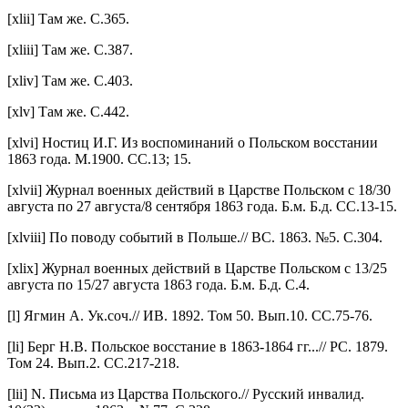
[xlii] Там же. С.365.
[xliii] Там же. С.387.
[xliv] Там же. С.403.
[xlv] Там же. С.442.
[xlvi] Ностиц И.Г. Из воспоминаний о Польском восстании
1863 года. М.1900. СС.13; 15.
[xlvii] Журнал военных действий в Царстве Польском с 18/30
августа по 27 августа/8 сентября 1863 года. Б.м. Б.д. СС.13-15.
[xlviii] По поводу событий в Польше.// ВС. 1863. №5. С.304.
[xlix] Журнал военных действий в Царстве Польском с 13/25
августа по 15/27 августа 1863 года. Б.м. Б.д. С.4.
[l] Ягмин А. Ук.соч.// ИВ. 1892. Том 50. Вып.10. СС.75-76.
[li] Берг Н.В. Польское восстание в 1863-1864 гг...// РС. 1879.
Том 24. Вып.2. СС.217-218.
[lii] N. Письма из Царства Польского.// Русский инвалид.