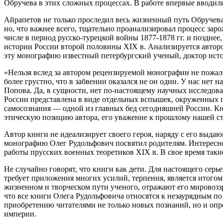
Обручева в этих сложных процессах. В работе впервые вводи
Айрапетов не только проследил весь жизненный путь Обручева
но, что важнее всего, тщательно проанализировал процесс заро
числе в период русско-турецкой войны 1877-1878 гг. и поздне
истории России второй половины XIX в. Анализируется автор
эту монографию известный петербургский ученый, доктор исто
«Нельзя вслед за автором рецензируемой монографии не пожалет
более грустно, что в забвении оказался не он один. У нас нет 
Попова. Да, в сущности, нет по-настоящему научных исследов
России представлена в виде отдельных вспышек, окруженных г
самосознания — одной из главных бед сегодняшней России. Кни
этическую позицию автора, его уважение к прошлому нашей с
Автор книги не идеализирует своего героя, наряду с его выд
монографию Олег Рудольфович посвятил родителям. Интересно,
работы прусских военных теоретиков XIX в. В свое время так
Не случайно говорят, что книги как дети. Для настоящего серь
требует приложения многих усилий, терпения, является итого
жизненном и творческом пути ученого, отражают его мировозз
что все книги Олега Рудольфовича относятся к незаурядным 
приобретению читателями не только новых познаний, но и оп
империи.