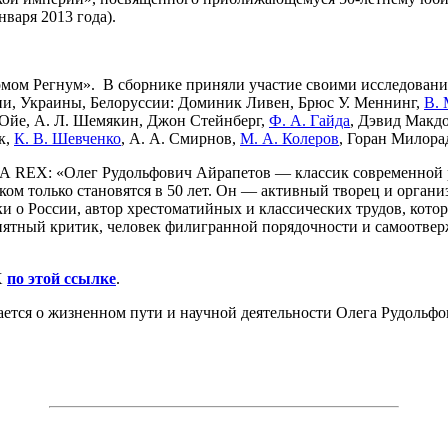
варя 2013 года).
мом Регнум». В сборнике приняли участие своими исследовани
ии, Украины, Белоруссии: Доминик Ливен, Брюс У. Меннинг,
В. 
Ойе, А. Л. Шемякин, Джон Стейнберг,
Ф. А. Гайда
, Дэвид Макдо
к,
К. В. Шевченко
, А. А. Смирнов,
М. А. Колеров
, Горан Милора
А REX: «Олег Рудольфович Айрапетов — классик современной ру
ком только становятся в 50 лет. Он — активный творец и орган
и о России, автор хрестоматийных и классических трудов, кото
ятный критик, человек филигранной порядочности и самоотверж
X
по этой ссылке
.
ается о жизненном пути и научной деятельности Олега Рудольф