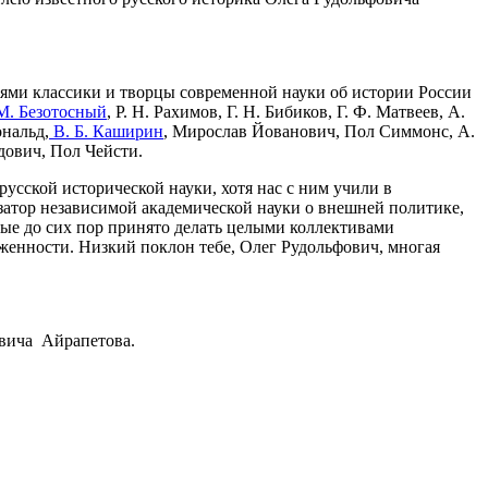
ями классики и творцы современной науки об истории России
М. Безотосный
, Р. Н. Рахимов, Г. Н. Бибиков, Г. Ф. Матвеев, А.
нальд,
В. Б. Каширин
, Мирослав Йованович, Пол Симмонс, А.
дович, Пол Чейсти.
сской исторической науки, хотя нас с ним учили в
изатор независимой академической науки о внешней политике,
рые до сих пор принято делать целыми коллективами
енности. Низкий поклон тебе, Олег Рудольфович, многая
овича Айрапетова.