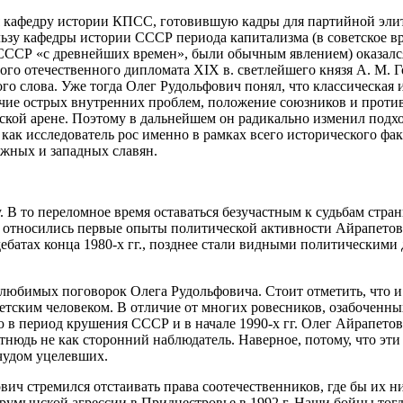
я кафедру истории КПСС, готовившую кадры для партийной элит
льзу кафедры истории СССР периода капитализма (в советское в
СССР «с древнейших времен», были обычным явлением) оказалс
ого отечественного дипломата XIX в. светлейшего князя А. М. 
ого слова. Уже тогда Олег Рудольфович понял, что классическая 
чие острых внутренних проблем, положение союзников и противни
кой арене. Поэтому в дальнейшем он радикально изменил подхо
ак исследователь рос именно в рамках всего исторического фак
южных и западных славян.
. В то переломное время оставаться безучастным к судьбам стр
ам относились первые опыты политической активности Айрапетов
дебатах конца 1980-х гг., позднее стали видными политическими
любимых поговорок Олега Рудольфовича. Стоит отметить, что и с
етским человеком. В отличие от многих ровесников, озабоченны
в период крушения СССР и в начале 1990-х гг. Олег Айрапетов
нюдь не как сторонний наблюдатель. Наверное, потому, что эти
чудом уцелевших.
ич стремился отстаивать права соотечественников, где бы их ни 
румынской агрессии в Приднестровье в 1992 г. Наши бойцы тогд