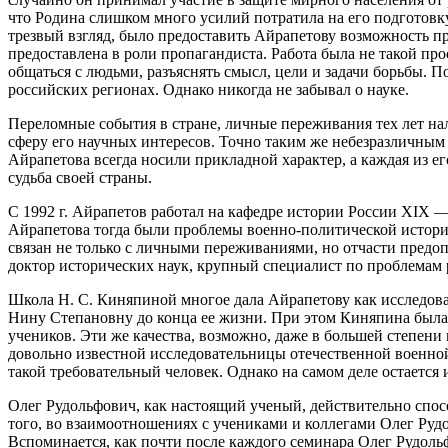
что Родина слишком много усилий потратила на его подготовку 
трезвый взгляд, было предоставить Айрапетову возможность п
предоставлена в роли пропагандиста. Работа была не такой про
общаться с людьми, разъяснять смысл, цели и задачи борьбы. 
российских регионах. Однако никогда не забывал о науке.
Переломные события в стране, личные переживания тех лет нал
сферу его научных интересов. Точно таким же небезразличным 
Айрапетова всегда носили прикладной характер, а каждая из е
судьба своей страны.
С 1992 г. Айрапетов работал на кафедре истории России XIX — 
Айрапетова тогда были проблемы военно-политической истори
связан не только с личными переживаниями, но отчасти предо
доктор исторических наук, крупный специалист по проблемам
Школа Н. С. Киняпиной многое дала Айрапетову как исследова
Нину Степановну до конца ее жизни. При этом Киняпина была о
учеников. Эти же качества, возможно, даже в большей степен
довольно известной исследовательницы отечественной военной 
такой требовательный человек. Однако на самом деле остается 
Олег Рудольфович, как настоящий ученый, действительно спосо
того, во взаимоотношениях с учениками и коллегами Олег Рудо
Вспоминается, как почти после каждого семинара Олег Рудоль