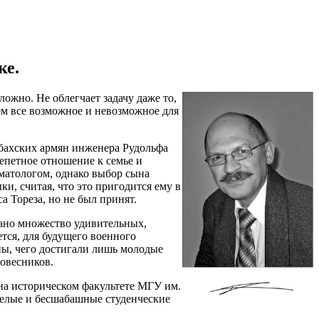
ке.
ложно. Не облегчает задачу даже то,
ем все возможное и невозможное для
абахских армян инженера Рудольфа
епетное отношение к семье и
оматологом, однако выбор сына
и, считая, что это пригодится ему в
а Тореза, но не был принят.
зано множество удивительных,
тся, для будущего военного
ны, чего достигали лишь молодые
овесников.
на историческом факультете МГУ им.
селые и бесшабашные студенческие