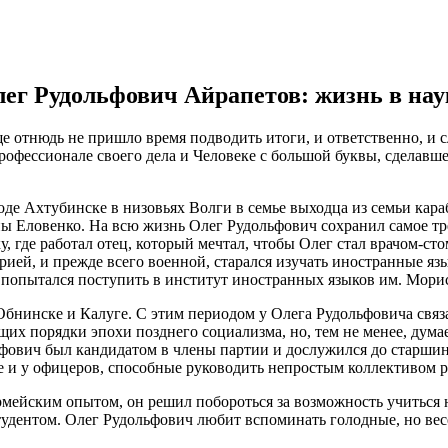
ег Рудольфович Айрапетов: жизнь в нау
е отнюдь не пришло время подводить итоги, и ответственно, и с
рофессионале своего дела и Человеке с большой буквы, сделавш
оде Ахтубинске в низовьях Волги в семье выходца из семьи кар
 Еловенко. На всю жизнь Олег Рудольфович сохранил самое тр
у, где работал отец, который мечтал, чтобы Олег стал врачом-ст
ией, и прежде всего военной, старался изучать иностранные язык
н попытался поступить в институт иностранных языков им. Морис
 Обнинске и Калуге. С этим периодом у Олега Рудольфовича свя
их порядки эпохи позднего социализма, но, тем не менее, думае
ьфович был кандидатом в члены партии и дослужился до старши
е и у офицеров, способные руководить непростым коллективом р
рмейским опытом, он решил побороться за возможность учиться 
удентом. Олег Рудольфович любит вспоминать голодные, но ве