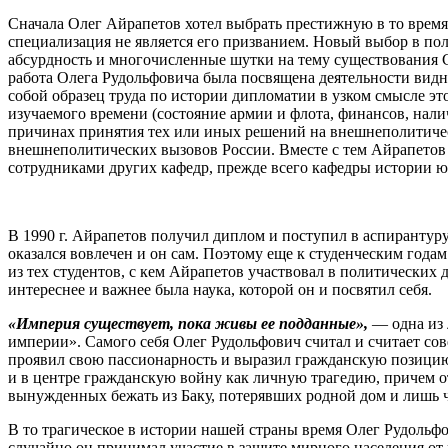
Сначала Олег Айрапетов хотел выбрать престижную в то врем
специализация не является его призванием. Новый выбор в по
абсурдность и многочисленные шутки на тему существования 
работа Олега Рудольфовича была посвящена деятельности видн
собой образец труда по истории дипломатии в узком смысле эт
изучаемого времени (состояние армии и флота, финансов, нали
причинах принятия тех или иных решений на внешнеполитичес
внешнеполитических вызовов России. Вместе с тем Айрапетов к
сотрудниками других кафедр, прежде всего кафедры истории 
В 1990 г. Айрапетов получил диплом и поступил в аспирантуру
оказался вовлечен и он сам. Поэтому еще к студенческим год
из тех студентов, с кем Айрапетов участвовал в политических 
интереснее и важнее была наука, которой он и посвятил себя.
«Империя существует, пока живы ее подданные»,
— одна из 
империи». Самого себя Олег Рудольфович считал и считает сов
проявил свою пассионарность и выразил гражданскую позицию 
и в центре гражданскую войну как личную трагедию, причем от
вынужденных бежать из Баку, потерявших родной дом и лишь 
В то трагическое в истории нашей страны время Олег Рудольфов
случайно он принимал участие в защите мирного населения от 