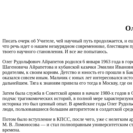
Ол
Писать очерк об Учителе, чей научный путь продолжается, и ещ
что речь идет о нашем незаурядном современнике, блестящем п
твоего научного становления. И все же попытаюсь.
Олег Рудольфович Айрапетов родился 6 января 1963 года в гор
Шагеновича Айрапетова и кубанской казачки Эмилии Ивановны
родителям, к своим корням. Детство и юность его прошли в Бак
оказался совсем иным. Мальчик с юных лет интересовался истор
дальнейшем. Тяга к знаниям привела его тогда в Москву, где о
Затем была служба в Советской армии в начале 1980-х годов в
подчас трагикомических историй, в полной мере характеризующ
историка это был ценный опыт. В армейские годы Олег Рудол
люди, пользовавшиеся большим авторитетом в солдатской сред
Потом было вступление в КПСС, после чего, уже с нелегким а
М. В. Ломоносова — и стал полноправным университетским ст
времена.