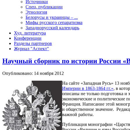
Источники
Спец. публикации
Этнология
Белорусы и украинцы – ...
Мифы русского сепаратизма
Западнорусский календарь
Худ. литература
Конференции
Разделы партнеров
Журнал "Аспект"
Научный сборник по истории России «
Опубликовано: 14 ноября 2012
На сайте «Западная Русь» 13 ноя
Империи в 1863-1864 гг.»
, в кот
описаны не только подготовка и 
экономические и политические по
Франция. Написание этой моногр
и общественное значение. Редакц
важной работы.
Публикация монографии «Царство
России «Величие и язвы Российс