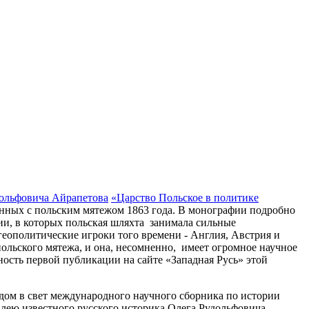
ольфовича Айрапетова
«Царство Польское в политике
занных с польским мятежом 1863 года. В монографии подробно
ии, в которых польская шляхта занимала сильные
геополитические игроки того времени - Англия, Австрия и
льского мятежа, и она, несомненно, имеет огромное научное
ность первой публикации на сайте «Западная Русь» этой
дом в свет международного научного сборника по истории
ею известного русского историка Олега Рудольфовича