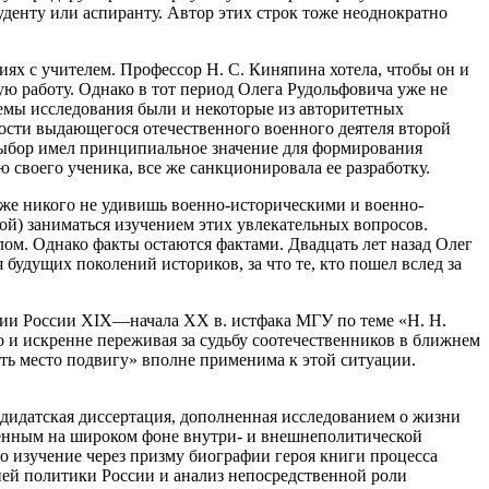
туденту или аспиранту. Автор этих строк тоже неоднократно
ях с учителем. Профессор Н. С. Киняпина хотела, чтобы он и
ю работу. Однако в тот период Олега Рудольфовича уже не
емы исследования были и некоторые из авторитетных
ности выдающегося отечественного военного деятеля второй
выбор имел принципиальное значение для формирования
 своего ученика, все же санкционировала ее разработку.
уже никого не удивишь военно-историческими и военно-
мой) заниматься изучением этих увлекательных вопросов.
ом. Однако факты остаются фактами. Двадцать лет назад Олег
 будущих поколений историков, за что те, кто пошел вслед за
рии России XIX—начала ХХ в. истфака МГУ по теме «Н. Н.
о и искренне переживая за судьбу соотечественников в ближнем
сть место подвигу» вполне применима к этой ситуации.
ндидатская диссертация, дополненная исследованием о жизни
ленным на широком фоне внутри- и внешнеполитической
но изучение через призму биографии героя книги процесса
ей политики России и анализ непосредственной роли