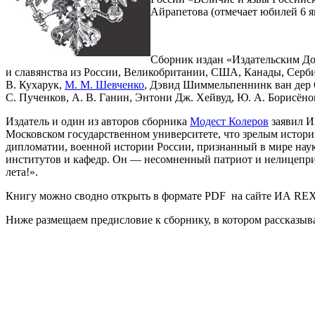
Айрапетова (отмечает юбилей 6 ян
Сборник издан «Издательским До
и славянства из России, Великобритании, США, Канады, Серб
В. Кухарук,
М. М. Шевченко
, Дэвид Шиммельпеннинк ван дер 
С. Пученков, А. В. Ганин, Энтони Дж. Хейвуд, Ю. А. Борисёно
Издатель и один из авторов сборника
Модест Колеров
заявил И
Московском государственном университете, что зрелым истори
дипломатии, военной истории России, признанный в мире наук
институтов и кафедр. Он — несомненный патриот и нелицепри
лета!».
Книгу можно сводно открыть в формате PDF на сайте ИА RE
Ниже размещаем предисловие к сборнику, в котором рассказыв