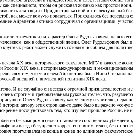
как специалиста, чтобы он рисковал жизнью как простой воин. Б
рименить для защиты Приднестровья свой интеллектуальный баг
стой, как может кому-то показаться. Приходилось без перерыва 
Позднее Айрапетов активно сотрудничал с организациями, участ
ожили отпечаток и на характер Олега Рудольфовича, на всю его
человеком, как в общественной жизни, Олег Рудольфович был и 
го крупных работ может служить готовым пособием для политико
начала ХХ века исторического факультета МГУ в качестве ассист
и России XIX века, истории международных и межнациональных
пределялся тем, что учителем Айрапетова была Нина Степановн
 русской внешней и внутренней политики XIX века.
телю. И не случайно он всегда с огромной признательностью и 
чень строгим и требовательным руководителем, что, разумеется
и присущи и Олегу Рудольфовичу как ученому и учителю, неравн
истории автору этих строк как-то даже было выражено «сочувств
искренне посочувствовать тем, кто изучает прошлое России, не и
бен на бескомпромиссное отстаивание собственных убеждений, но
льфович всегда безупречно корректен и внимателен, безотносите
фович прогуливался из конца в конец по длинному факультетско