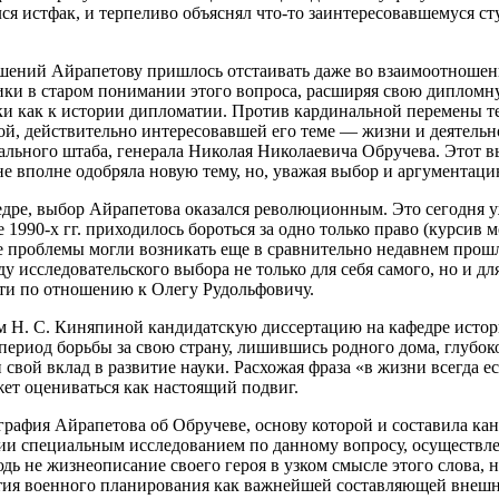
лся истфак, и терпеливо объяснял что-то заинтересовавшемуся с
ешений Айрапетову пришлось отстаивать даже во взаимоотношени
ки в старом понимании этого вопроса, расширяя свою дипломну
ки как к истории дипломатии. Против кардинальной перемены т
гой, действительно интересовавшей его теме — жизни и деятель
рального штаба, генерала Николая Николаевича Обручева. Этот 
 вполне одобряла новую тему, но, уважая выбор и аргументацию
едре, выбор Айрапетова оказался революционным. Это сегодня 
1990-х гг. приходилось бороться за одно только право (курсив 
 проблемы могли возникать еще в сравнительно недавнем прошл
 исследовательского выбора не только для себя самого, но и для
сти по отношению к Олегу Рудольфовичу.
ом Н. С. Киняпиной кандидатскую диссертацию на кафедре исто
в период борьбы за свою страну, лишившись родного дома, глубок
 свой вклад в развитие науки. Расхожая фраза «в жизни всегда е
жет оцениваться как настоящий подвиг.
графия Айрапетова об Обручеве, основу которой и составила ка
рафии специальным исследованием по данному вопросу, осуществ
дь не жизнеописание своего героя в узком смысле этого слова, 
ития военного планирования как важнейшей составляющей внешн