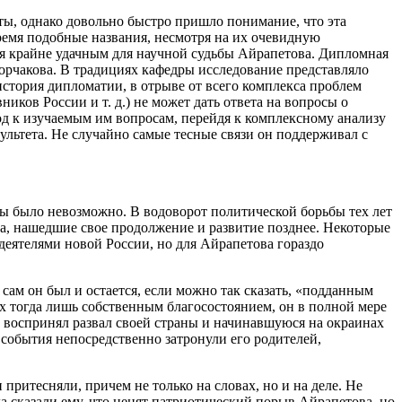
ы, однако довольно быстро пришло понимание, что эта
ремя подобные названия, несмотря на их очевидную
я крайне удачным для научной судьбы Айрапетова. Дипломная
Горчакова. В традициях кафедры исследование представляло
история дипломатии, в отрыве от всего комплекса проблем
ков России и т. д.) не может дать ответа на вопросы о
д к изучаемым им вопросам, перейдя к комплексному анализу
ультета. Не случайно самые тесные связи он поддерживал с
аны было невозможно. В водоворот политической борьбы тех лет
а, нашедшие свое продолжение и развитие позднее. Некоторые
 деятелями новой России, но для Айрапетова гораздо
ам он был и остается, если можно так сказать, «подданным
х тогда лишь собственным благосостоянием, он в полной мере
 воспринял развал своей страны и начинавшуюся на окраинах
 события непосредственно затронули его родителей,
притесняли, причем не только на словах, но и на деле. Не
а сказали ему, что ценят патриотический порыв Айрапетова, но