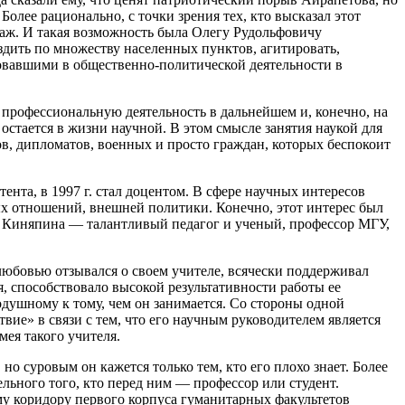
олее рационально, с точки зрения тех, кто высказал этот
аж. И такая возможность была Олегу Рудольфовичу
ездить по множеству населенных пунктов, агитировать,
вовавшими в общественно-политической деятельности в
 профессиональную деятельность в дальнейшем и, конечно, на
остается в жизни научной. В этом смысле занятия наукой для
в, дипломатов, военных и просто граждан, которых беспокоит
ента, в 1997 г. стал доцентом. В сфере научных интересов
 отношений, внешней политики. Конечно, этот интерес был
а Киняпина — талантливый педагог и ученый, профессор МГУ,
любовью отзывался о своем учителе, всячески поддерживал
, способствовало высокой результативности работы ее
одушному к тому, чем он занимается. Со стороны одной
ие» в связи с тем, что его научным руководителем является
мея такого учителя.
 суровым он кажется только тем, кто его плохо знает. Более
льного того, кто перед ним — профессор или студент.
му коридору первого корпуса гуманитарных факультетов