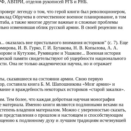
 РФ, АВПРИ, отделов рукописей РГБ и РНБ.
проверг легенду о том, что герой книги был революционером,
, вклад Обручева в отечественное военное планирование, в том
 штаба, а также многие другие важные и сложные проблемы
льно изменившая облик русской армии. В своей рецензии на
.. оказалась вне пристального внимания историков" (с. 7). Еще
ирова, И. В. Гурко, Г. И. Бутакова, Н. В. Копылова, А. А.
орове и Кутузове, Румянцеве и Ушакове... Военная история
ческой памяти свидетельствуют об ущербности национального
ти. Она не только академически научна, но и отражает
ты, сказавшиеся на состоянии армии. Свою первую
тор, составила книга Б. М. Шапошникова «Мозг армии» и
мание и враждебность некоторых историков «старой закалки».
ам. Тем более, что каждая добротная научная монография
ке материала. Именно книги являются подлинными вехами на
степень владения материалом. Можно с уверенностью сказать,
ши представления о прошлом и настоящем и способствующим
общению к подлинному духу и лучшим традициям исчезнувшей