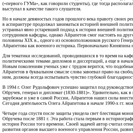
(«первого ГУМа», как говорили студенты), где тогда располага
выступал в качестве такого слушателя.
Но в начале девяностых годов прошлого века правоту своих р
в аспирантуре продолжал заниматься историей внешней полити
устраивал явно устаревший подход к истории внешней полити
сотрудников кафедры, однако Айрапетов смог настоять на дру
половины XIX в., одного из основоположников русского Гене
Айрапетова как военного историка. Первоначально Киняпина не
Для тематики исследований, проводившихся в то время на каф
политическими темами дипломов и диссертаций, а еще в начале 
Новым поколениям ученых уже с трудом верится, что подобные
Айрапетов в буквальном смысле слова завоевал право на свободу
ним, должны всегда испытывать чувство глубокой благодарно
В 1994 г. Олег Рудольфович успешно защитил под руководств
Обручев, генерал и дипломат (1830-1881)». Удивительно, как 
зарубежье и уже в самой России, Айрапетов нашел силы внести
Сегодня деятельность Олега Айрапетова в начале 1990-х гг. мо
Четыре года спустя после защиты увидела свет блестящая моно
Обручева после 1881 г. Эта работа стала первым в историог
истории России того времени. Своей задачей автор считал отню
развития органов высшего военного управления России, разв