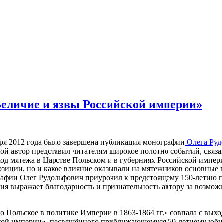
Величие и язвы Российской империи»
бря 2012 года было завершена публикация монографии
Олега Руд
орой автор представил читателям широкое полотно событий, свя
ход мятежа в Царстве Польском и в губерниях Российской импер
зиции, но и какое влияние оказывали на мятежников основные 
афии Олег Рудольфович приурочил к предстоящему 150-летию по
ия выражает благодарность и признательность автору за возмож
 Польское в политике Империи в 1863-1864 гг.» совпала с выхо
кой империи», посвящённого приближающемуся 50-летнему юбил