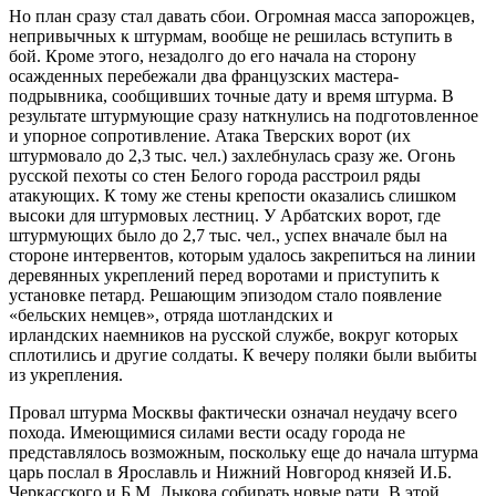
Но план сразу стал давать сбои. Огромная масса запорожцев,
непривычных к штурмам, вообще не решилась вступить в
бой. Кроме этого, незадолго до его начала на сторону
осажденных перебежали два французских мастера-
подрывника, сообщивших точные дату и время штурма. В
результате штурмующие сразу наткнулись на подготовленное
и упорное сопротивление. Атака Тверских ворот (их
штурмовало до 2,3 тыс. чел.) захлебнулась сразу же. Огонь
русской пехоты со стен Белого города расстроил ряды
атакующих. К тому же стены крепости оказались слишком
высоки для штурмовых лестниц. У Арбатских ворот, где
штурмующих было до 2,7 тыс. чел., успех вначале был на
стороне интервентов, которым удалось закрепиться на линии
деревянных укреплений перед воротами и приступить к
установке петард. Решающим эпизодом стало появление
«бельских немцев», отряда шотландских и
ирландских наемников на русской службе, вокруг которых
сплотились и другие солдаты. К вечеру поляки были выбиты
из укрепления.
Провал штурма Москвы фактически означал неудачу всего
похода. Имеющимися силами вести осаду города не
представлялось возможным, поскольку еще до начала штурма
царь послал в Ярославль и Нижний Новгород князей И.Б.
Черкасского и Б.М. Лыкова собирать новые рати. В этой