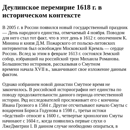
Деулинское перемирие 1618 г. в
историческом контексте
В 2005 г. в России появился новый государственный праздник
— День народного единства, отмечаемый 4 ноября. Поводом
для него стал тот факт, что в этот день в 1612 г. ополчением К.
Минина и князя Д.М. Пожарского от польско-литовских
интервентов был освобо
жд
ен Московский Кремль — сердце
России. Вслед за этим в феврале 1613 г. состоялся Земский
собор, избравший на российский трон Михаила Романова.
Большинство историков, рассказывая о Смутном
времени начала XVII в., заканчивают свое изложение данным
фактом.
Однако избранием новой династии Смутное время не
закончилось. В российской историографии нет единства по
поводу продолжительности данного периода отечественной
истории. Ряд исследователей прослеживает его с кончины
Ивана Грозного в 1584 г. Другие отсчитывают начало Смуты с
воцарения Бориса Годунова в 1598 г., третьи истоки
«бедствий» относят к 1600 г., четвертые хронологию Смуты
начинают с 1604 г., когда появились первые слухи о
ЛжеДмитрии I. В данном случае необходимо опираться, в