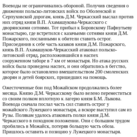
Воеводы не ограничивались обороной. Получив сведения о
движении польско-литовских войск по Оболенской и
Серпуховской дорогам, князь Д.М. Черкасский выслал против
них отряд князя В.П. Ахамашукова-Черкасского с
дворянскими сотнями. Тот прибыл к Боровскому Пафнутьеву
монастырю, где встретился с казачьими сотнями князя Д.М.
Пожарского, посланными к обители ставить острог.
Присоединив к себе часть казаков князя Д.М. Пожарского,
князь В.П. Ахамашуков-Черкасский атаковал польско-
литовский отряд, расположившийся в наспех
сооруженном таборе в 7 км от монастыря. Но атака русских
войск была проведена наспех, и они обратились в бегство,
которое было остановлено вмешательством 200 смоленских
дворян и детей боярских, пришедших на помо
щ
ь.
Ожесточенные бои под Можайском продолжались более
месяца. Князю Д.М. Черкасскому было велено переместиться
со своим полком вплотную к лагерю князя Б.М. Лыкова.
Воевода сначала послал часть сил ставить острог у
можайского Лужецкого монастыря, а вскоре выступил сам из
Рузы. Полякам удалось атаковать полки князя Д.М.
Черкасского в походном положении. Они с большим трудом
пробились в Можайск, потеряв большую часть обоза.
Пришлось оставить и позицию у Лужецкого монастыря.