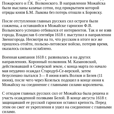
Пожарского и Г.К. Волконского. В направлении Можайска
были высланы казачьи сотни, под прикрытием которой
отряды князя Б.М. Лыкова без потерь отошли к Боровску.
После отступления главных русских сил остроги были
сожжены, а оставшийся в Можайске гарнизон Ф.В.
Волынского успешно отбивался от интервентов. Так и не взяв
города, Владислав 6 сентября 1618 г. выступил в направлении
Звенигорода. Несмотря на то, что русским в итоге все же
пришлось отойти, польско-литовское войско, потеряв время,
оказалось сильно ослаблено.
Военная кампания 1618 г. развивалась и на других
направлениях. Коронный полковник М. Казановский,
действовавший в Северской земле, с конца марта по начало
мая неудачно осаждал Стародуб-Се-верский, затем
безуспешно пытался 3— 8 июня взять Волхов и Белев (11
июня), после чего через Козельск подошел в конце июня к
Можайску на соединение с главными силами королевича.
С отходом главных русских сил от Можайска была решена и
участь осажденной поляками Белой. В конце августа 1618 г.
защищавший ее русский гарнизон оставил крепость. Перед
этим он сжег ее укрепления и ушел на соединение с главными
силами.