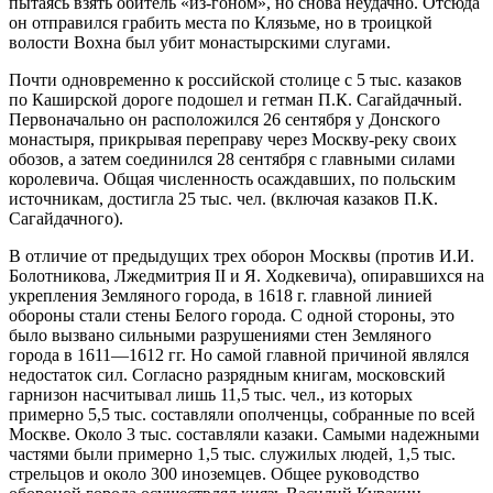
пытаясь взять обитель «из-гоном», но снова неудачно. Отсюда
он отправился грабить места по Клязьме, но в троицкой
волости Вохна был убит монастырскими слугами.
Почти одновременно к российской столице с 5 тыс. казаков
по Каширской дороге подошел и гетман П.К. Сагайдачный.
Первоначально он расположился 26 сентября у Донского
монастыря, прикрывая переправу через Москву-реку своих
обозов, а затем соединился 28 сентября с главными силами
королевича. Общая численность осаждавших, по польским
источникам, достигла 25 тыс. чел. (включая казаков П.К.
Сагайдачного).
В отличие от предыдущих трех оборон Москвы (против И.И.
Болотникова, Лжедмитрия II и Я. Ходкевича), опиравшихся на
укрепления Земляного города, в 1618 г. главной линией
обороны стали стены Белого города. С одной стороны, это
было вызвано сильными разрушениями стен Земляного
города в 1611—1612 гг. Но самой главной причиной являлся
недостаток сил. Согласно разрядным книгам, московский
гарнизон насчитывал лишь 11,5 тыс. чел., из которых
примерно 5,5 тыс. составляли ополченцы, собранные по всей
Москве. Около 3 тыс. составляли казаки. Самыми надежными
частями были примерно 1,5 тыс. служилых людей, 1,5 тыс.
стрельцов и около 300 иноземцев. Общее руководство