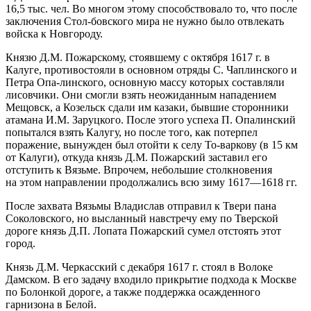
16,5 тыс. чел. Во многом этому способствовало то, что после
заключения Стол-бовского мира не нужно было отвлекать
войска к Новгороду.
Князю Д.М. Пожарскому, стоявшему с октября 1617 г. в
Калуге, противостояли в основном отряды С. Чаплинского и
Петра Опа-линского, основную массу которых составляли
лисовчики. Они смогли взять неожиданным нападением
Мещовск, а Козельск сдали им казаки, бывшие сторонники
атамана И.М. Заруцкого. После этого успеха П. Опалинский
попытался взять Калугу, но после того, как потерпел
поражение, вынужден был отойти к селу То-варкову (в 15 км
от Калуги), откуда князь Д.М. Пожарский заставил его
отступить к Вязьме. Впрочем, небольшие столкновения
на этом направлении продолжались всю зиму 1617—1618 гг.
После захвата Вязьмы Владислав отправил к Твери пана
Соколовского, но высланный навстречу ему по Тверской
дороге князь Д.П. Лопата Пожарский сумел отстоять этот
город.
Князь Д.М. Черкасский с декабря 1617 г. стоял в Волоке
Дамском. В его задачу входило прикрытие подхода к Москве
по Болонкой дороге, а также поддержка осажденного
гарнизона в Белой.