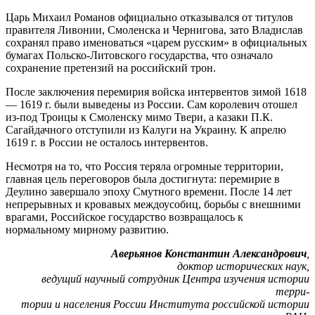
Царь Михаил Романов официально отказывался от титулов
правителя Ливонии, Смоленска и Чернигова, зато Владислав
сохранял право именоваться «царем русским» в официальных
бумагах Польско-Литовского государства, что означало
сохранение претензий на российский трон.
После заключения перемирия войска интервентов зимой 1618
— 1619 г. были выведены из России. Сам королевич отошел
из-под Троицы к Смоленску мимо Твери, а казаки П.К.
Сагайдачного отступили из Калуги на Украину. К апрелю
1619 г. в России не осталось интервентов.
Несмотря на то, что Россия теряла огромные территории,
главная цель переговоров была достигнута: перемирие в
Деулино завершало эпоху Смутного времени. После 14 лет
непрерывных и кровавых междоусобиц, борьбы с внешними
врагами, Российское государство возвращалось к
нормальному мирному развитию.
Аверьянов Константин Александрович
,
доктор исторических наук,
ведущий научный сотрудник Центра изучения истории
терри-
тории и населения России Института российской истории