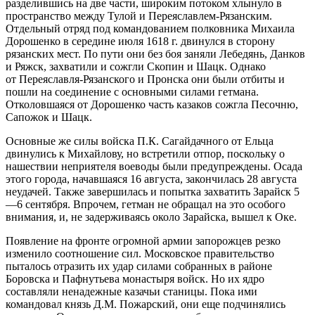
разделившись на две части, широким потоком хлынуло в
пространство между Тулой и Переяславлем-Рязанским.
Отдельный отряд под командованием полковника Михаила
Дорошенко в середине июля 1618 г. двинулся в сторону
рязанских мест. По пути они без боя заняли Лебедянь, Данков
и Ряжск, захватили и сожгли Скопин и Шацк. Однако
от Переяславля-Рязанского и Пронска они были отбиты и
пошли на соединение с основными силами гетмана.
Отколовшаяся от Дорошенко часть казаков сожгла Песочню,
Сапожок и Шацк.
Основные же силы войска П.К. Сагайдачного от Ельца
двинулись к Михайлову, но встретили отпор, поскольку о
нашествии неприятеля воеводы были предупреждены. Осада
этого города, начавшаяся 16 августа, закончилась 28 августа
неудачей. Также завершилась и попытка захватить Зарайск 5
—6 сентября. Впрочем, гетман не обращал на это особого
внимания, и, не задерживаясь около Зарайска, вышел к Оке.
Появление на фронте огромной армии запорожцев резко
изменило соотношение сил. Московское правительство
пыталось отразить их удар силами собранных в районе
Боровска и Пафнутьева монастыря войск. Но их ядро
составляли ненадежные казачьи станицы. Пока ими
командовал князь Д.М. Пожарский, они еще подчинялись