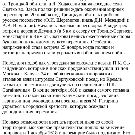
от Троицкой обители, а Я. Ходасевич занял соседнее село
Сватко-во. Здесь поляки решили ждать окончания мирных
переговоров. 20 ноября под Троицкую обитель прибыло
русское посольство (Ф.И. Шереметев, князь Д.И. Мезецкий и
А.В. Измайлов). Начались т
яж
елые переговоры. В ходе трех
встреч в деревне Деулино (в 5 км к северу от Троице-Сергиева
монастыря и в 8 км от Сваткова) велись ожесточенные споры
буквально по каждому пункту перемирия. Особенно
напряженной стала встреча 25 ноября, когда поляки и
литовцы напрямую стали угрожать возобновлением войны.
Повод для подобных угроз дали запорожские казаки П.К. Са-
гайдачного, которые в поисках продовольствия ушли из-под
Москвы к Калуге. 24 октября несколько запорожских
атаманов взяли штурмом Серпуховской посад, но Кремль
захватить не смогли и двинулись на соединение с П.К.
Сагайдачным. В конце октября 1618 г. казаки самого гетмана
внезапной атакой захватили Калужский посад, заставив
гарнизон под руководством воеводы князя М. Гагарина
укрыться в городской крепости, которую осаждали
до подписания перемирия.
Не имея возможности выгнать противников со своей
территории, московское правительство пошло на внесение
поправок и 1 декабря 1618 г. перемирие было подписано. Его