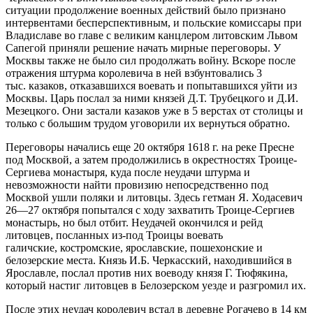
ситуации продолжение военных действий было признано
интервентами бесперспективным, и польские комиссары при
Владиславе во главе с великим канцлером литовским Львом
Сапегой приняли решение начать мирные переговоры. У
Москвы также не было сил продолжать войну. Вскоре после
отражения штурма королевича в ней взбунтовались 3
тыс. казаков, отказавшихся воевать и попытавшихся уйти из
Москвы. Царь послал за ними князей Д.Т. Трубецкого и Д.И.
Мезецкого. Они застали казаков уже в 5 верстах от столицы и
только с большим трудом уговорили их вернуться обратно.
Переговоры начались еще 20 октября 1618 г. на реке Пресне
под Москвой, а затем продолжились в окрестностях Троице-
Сергиева монастыря, куда после неудачи штурма и
невозможности найти провизию непосредственно под
Москвой ушли поляки и литовцы. Здесь гетман Я. Ходасевич
26—27 октября попытался с ходу захватить Троице-Сергиев
монастырь, но был отбит. Неудачей окончился и рейд
литовцев, посланных из-под Троицы воевать
галичские, костромские, ярославские, пошехонские и
белозерские места. Князь И.Б. Черкасский, находившийся в
Ярославле, послал против них воеводу князя Г. Тюфякина,
который настиг литовцев в Белозерском уезде и разгромил их.
После этих неудач королевич встал в деревне Рогачево в 14 км