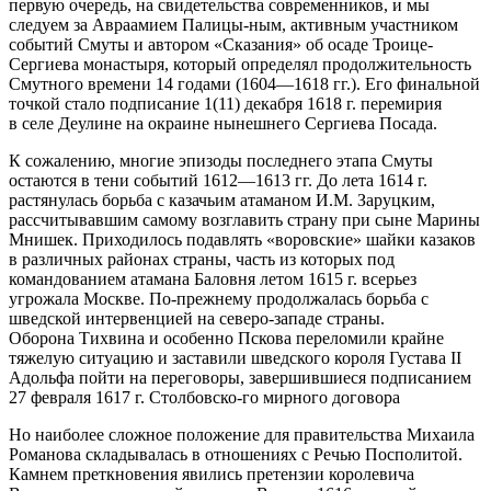
первую очередь, на свидетельства современников, и мы
следуем за Авраамием Палицы-ным, активным участником
событий Смуты и автором «Сказания» об осаде Троице-
Сергиева монастыря, который определял продолжительность
Смутного времени 14 годами (1604—1618 гг.). Его финальной
точкой стало подписание 1(11) декабря 1618 г. перемирия
в селе Деулине на окраине нынешнего Сергиева Посада.
К сожалению, многие эпизоды последнего этапа Смуты
остаются в тени событий 1612—1613 гг. До лета 1614 г.
растянулась борьба с казачьим атаманом И.М. Заруцким,
рассчитывавшим самому возглавить страну при сыне Марины
Мнишек. Приходилось подавлять «воровские» шайки казаков
в различных районах страны, часть из которых под
командованием атамана Баловня летом 1615 г. всерьез
угрожала Москве. По-прежнему продолжалась борьба с
шведской интервенцией на северо-западе страны.
Оборона Тихвина и особенно Пскова переломили крайне
тяжелую ситуацию и заставили шведского короля Густава II
Адольфа пойти на переговоры, завершившиеся подписанием
27 февраля 1617 г. Столбовско-го мирного договора
Но наиболее сложное положение для правительства Михаила
Романова складывалась в отношениях с Речью Посполитой.
Камнем преткновения явились претензии королевича