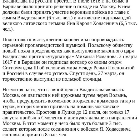
Владислава на русский престол. В июле 1616 г. на сейме в
Варшаве было принято решение о походе на Москву. В нем
должны были принять участие коронные войска во главе с
самим Владиславом (6 тыс. чел.) и литовские под командой
великого литовского гетмана Яна Кароля Ходасевича (6,5 тыс.
чел.).
Подготовка к выступлению королевича сопровождалась
серьезной пропагандистской шумихой. Польскому обществу
новый поход представлялся как выступление законного царя
Владислава против «узурпатора» Михаила Романова. 25 марта
1617 г. в Варшаве он подписал договор со своим отцом
Сигизмундом III об условиях мира между Речью Посполитой
и Россией в случае его успеха. Спустя день, 27 марта, он
торжественно выступил из польской столицы.
Несмотря на то, что главной целью Владислава являлась
Москва, он двигался к ней кружным путем через Волынь,
чтобы предупредить возможное вторжение крымских татар и
турок, которых могло призвать на помощь московское
правительство. Простояв в Луцке до 12 июля, он только 17
августа прибыл в Смоленск и двинулся дальше в направлении
Москвы. В этот момент у него было чуть больше 3 тыс.
солдат, которые после соединения с войском Я. Ходасевича
составили армию в 8 тыс. чел.