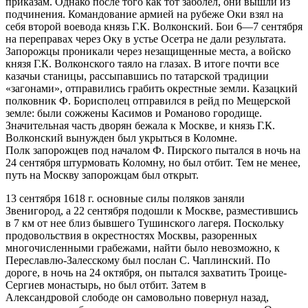
приказам. Однако после того как тот заболел, они вышли из
подчинения. Командование армией на рубеже Оки взял на
себя второй воевода князь Г.К. Волконский. Бои 6—7 сентября
на переправах через Оку в устье Осетра не дали результата.
Запорожцы проникали через незащищенные места, а войско
князя Г.К. Волконского таяло на глазах. В итоге почти все
казачьи станицы, рассыпавшись по татарской традиции
«загонами», отправились грабить окрестные земли. Казацкий
полковник Ф. Борисполец отправился в рейд по Мещерской
земле: были сожжены Касимов и Романово городище.
Значительная часть дворян бежала к Москве, и князь Г.К.
Волконский выну
жд
ен был укрыться в Коломне.
Полк запорожцев под началом Ф. Пирского пытался в ночь на
24 сентября штурмовать Коломну, но был отбит. Тем не менее,
путь на Москву запорожцам был открыт.
13 сентября 1618 г. основные силы поляков заняли
Звенигород, а 22 сентября подошли к Москве, разместившись
в 7 км от нее близ бывшего Тушинского лагеря. Поскольку
продовольствия в окрестностях Москвы, разоренных
многочисленными грабежами, найти было невозможно, к
Переславлю-Залесскому был послан С. Чаплинский. По
дороге, в ночь на 24 октября, он пытался захватить Троице-
Сергиев монастырь, но был отбит. Затем в
Александровой слободе он самовольно повернул назад,