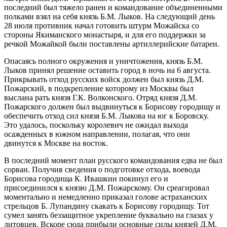
последний был тяжело ранен и командование объединенными
полками взял на себя князь Б.М. Лыков. На следующий день
28 июля противник начал готовить штурм Можайска со
стороны Якиманского монастыря, и для его поддержки за
речкой Можайкой были поставлены артиллерийские батареи.
Опасаясь полного окружения и уничтожения, князь Б.М.
Лыков принял решение оставить город в ночь на 6 августа.
Прикрывать отход русских войск должен был князь Д.М.
Пожарский, в подкрепление которому из Москвы был
выслана рать князя Г.К. Волконского. Отряд князя Д.М.
Пожарского должен был выдвинуться к Борисову городищу и
обеспечить отход сил князя Б.М. Лыкова на юг к Боровску.
Это удалось, поскольку королевич не ожидал выхода
осажденных в южном направлении, полагая, что они
двинутся к Москве на восток.
В последний момент план русского командования едва не был
сорван. Получив сведения о подготовке отхода, воевода
Борисова городища К. Ивашкин покинул его и
присоединился к князю Д.М. Пожарскому. Он среагировал
моментально и немедленно приказал голове астраханских
стрельцов Б. Лупандину скакать к Борисову городищу. Тот
сумел занять беззащитное укрепление буквально на глазах у
литовцев. Вскоре сюда прибыли основные силы князей Д.М.