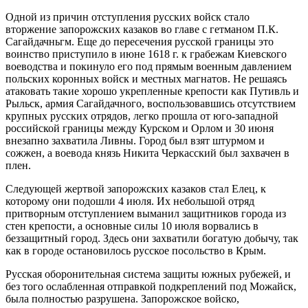
Одной из причин отступления русских войск стало
вторжение запорожских казаков во главе с гетманом П.К.
Сагайдачньгм. Еще до пересечения русской границы это
воинство приступило в июне 1618 г. к грабежам Киевского
воеводства и покинуло его под прямым военным давлением
польских коронных войск и местных магнатов. Не решаясь
атаковать такие хорошо укрепленные крепости как Путивль и
Рыльск, армия Сагайдачного, воспользовавшись отсутствием
крупных русских отрядов, легко прошла от юго-западной
российской границы между Курском и Орлом и 30 июня
внезапно захватила Ливны. Город был взят штурмом и
сожжен, а воевода князь Никита Черкасский был захвачен в
плен.
Следующей жертвой запорожских казаков стал Елец, к
которому они подошли 4 июля. Их небольшой отряд
притворным отступлением выманил защитников города из
стен крепости, а основные силы 10 июля ворвались в
беззащитный город. Здесь они захватили богатую добычу, так
как в городе остановилось русское посольство в Крым.
Русская оборонительная система защиты южных рубежей, и
без того ослабленная отправкой подкреплений под Можайск,
была полностью разрушена. Запорожское войско,