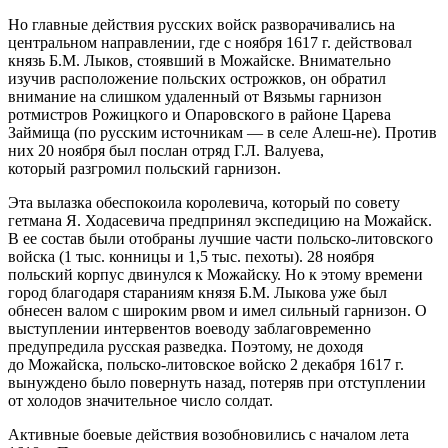
Но главные действия русских войск разворачивались на
центральном направлении, где с ноября 1617 г. действовал
князь Б.М. Лыков, стоявший в Можайске. Внимательно
изучив расположение польских острожков, он обратил
внимание на слишком удаленный от Вязьмы гарнизон
ротмистров Рожицкого и Опаровского в районе Царева
Займища (по русским источникам — в селе Алеш-не). Против
них 20 ноября был послан отряд Г.Л. Валуева,
который разгромил польский гарнизон.
Эта вылазка обеспокоила королевича, который по совету
гетмана Я. Ходасевича предпринял экспедицию на Можайск.
В ее состав были отобраны лучшие части польско-литовского
войска (1 тыс. конницы и 1,5 тыс. пехоты). 28 ноября
польский корпус двинулся к Можайску. Но к этому времени
город благодаря стараниям князя Б.М. Лыкова уже был
обнесен валом с широким рвом и имел сильный гарнизон. О
выступлении интервентов воеводу заблаговременно
предупредила русская разведка. Поэтому, не доходя
до Можайска, польско-литовское войско 2 декабря 1617 г.
вынуждено было повернуть назад, потеряв при отступлении
от холодов значительное число солдат.
Активные боевые действия возобновились с началом лета