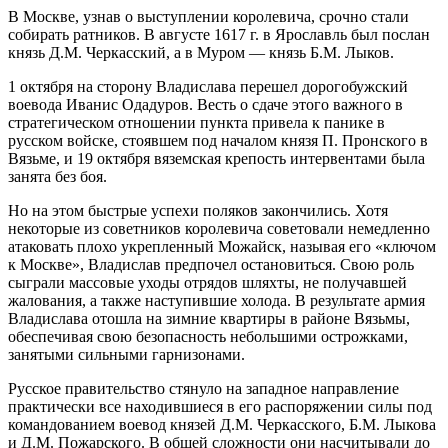
В Москве, узнав о выступлении королевича, срочно стали
собирать ратников. В августе 1617 г. в Ярославль был послан
князь Д.М. Черкасский, а в Муром — князь Б.М. Лыков.
1 октября на сторону Владислава перешел дорогобужский
воевода Иванис Одадуров. Весть о сдаче этого важного в
стратегическом отношении пункта привела к панике в
русском войске, стоявшем под началом князя П. Пронского в
Вязьме, и 19 октября вяземская крепость интервентами была
занята без боя.
Но на этом быстрые успехи поляков закончились. Хотя
некоторые из советников королевича советовали немедленно
атаковать плохо укрепленный Можайск, называя его «ключом
к Москве», Владислав предпочел остановиться. Свою роль
сыграли массовые уходы отрядов шляхты, не получавшей
жалования, а также наступившие холода. В результате армия
Владислава отошла на зимние квартиры в районе Вязьмы,
обеспечивая свою безопасность небольшими острожками,
занятыми сильными гарнизонами.
Русское правительство стянуло на западное направление
практически все находившиеся в его распоряжении силы под
командованием воевод князей Д.М. Черкасского, Б.М. Лыкова
и Д.М. Пожарского. В общей сложности они насчитывали до