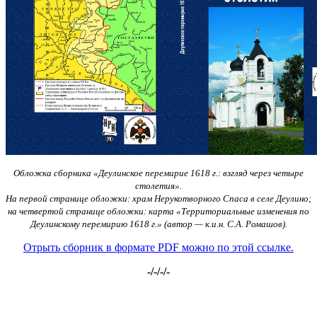
Обложка сборника «Деулинское перемирие 1618 г.: взгляд через четыре
столетия».
На первой странице обложки: храм Нерукотворного Спаса в селе Деулино;
на четвертой странице обложки: карта «Территориальные изменения по
Деулинскому перемирию 1618 г.» (автор — к.и.н. С.А. Ромашов).
Отрыть сборник в формате PDF можно по этой ссылке.
-/-/-/-