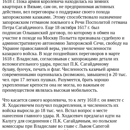
1618 г. Пока армия королевича находилась на зимних
квартирах в Вязьме, сам он, не предпринимая активных
действии, вел переговоры о поддержке своего похода
запорожскими казаками. Этому способствовало назначение
запорожским гетманом лояльного к Речи Посполитой гетмана
Петра Сагайдачного. Еще 18 октября 1617 г. был
подписан Ольшанский договор, по которому в обмен на
участие в походе на Москву Полытта признавала судебную и
административную автономию Запорожской Сечи, свободу на
Украине православной веры, увеличение численности
казацкого войска. В ходе позднейших переговоров в марте
1618 г. Владислав, согласовывая с запорожцами детали их
вспомогательного удара, прислал П.К. Сагайдачному
булаву, бунчук, печать и флаг. Численность казачьей армии
современниками оценивалась (возможно, завышено) в 20 тыс.
чел. при 17 легких пушках. Разумеется, брать хорошо
укрепленные крепости она не могла, но важным ее
преимуществом являлась высокая мобильность.
Что касается самого королевича, то к лету 1618 г. он вместе с
Я. Ходасевичем получил подкрепления, и численность их
войска выросла до 18 тыс. чел. Встал вопрос о месте
нанесения главного удара. Я. Ходасевич предлагал идти на
Калугу для соединения с П.К. Сагайдачным, но польские
комиссары при Владиславе во главе с Львом Сапегой