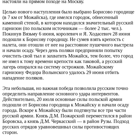
настояли на прямом походе на Москву.
Целью нового наступления было выбрано Борисово городище
(в 7 км от Можайска), где имелся городок, обнесенный
каменной стеной, в котором находился значительный русский
гарнизон (по польским источникам — более 2 тыс. чел.).
Покинув Вязьму 6 июня, королевич и Я. Ходасевич 28 июня
подошли к Борисову городищу. Не сумев взять крепость с
налета, они отошли от нее на расстояние пушечного выстрела
и начали осаду. Через день поляки предприняли попытку
очистить свой тыл и захватить Можайск, тем более, что город
не имел к тому времени крепости как таковой, а русский
лагерь опирался на систему острожков. Можайскому
гарнизону Федора Волынского удалось 29 июня отбить
нападение поляков.
Эта небольшая, но важная победа позволила русским точно
определить направление основного удара интервентов.
Действительно, 20 июля основные силы польской армии
подошли от Борисова городища к Можайску и начали осаду
города. Вскоре к Можайску были подтянуты все три части
русской армии. Князь Д.М. Пожарский переместился в район
Боровска, а князь Д.М. Черкасский — в район Рузы. Подход
русских отрядов уравновешивал силы противостоящих
сторон.