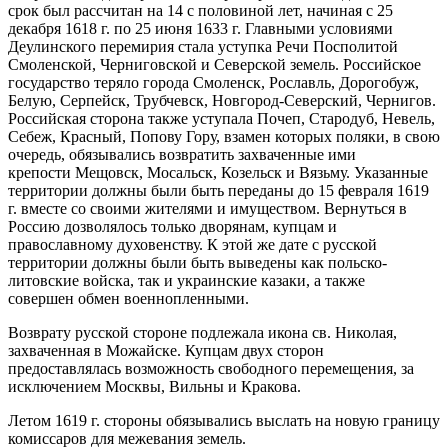
срок был рассчитан на 14 с половиной лет, начиная с 25
декабря 1618 г. по 25 июня 1633 г. Главными условиями
Деулинского перемирия стала уступка Речи Посполитой
Смоленской, Черниговской и Северской земель. Российское
государство теряло города Смоленск, Рославль, Дорогобуж,
Белую, Серпейск, Трубчевск, Новгород-Северский, Чернигов.
Российская сторона также уступала Почеп, Стародуб, Невель,
Себеж, Красный, Попову Гору, взамен которых поляки, в свою
очередь, обязывались возвратить захваченные ими
крепости Мещовск, Мосальск, Козельск и Вязьму. Указанные
территории должны были быть переданы до 15 февраля 1619
г. вместе со своими жителями и имуществом. Вернуться в
Россию дозволялось только дворянам, купцам и
православному духовенству. К этой же дате с русской
территории должны были быть выведены как польско-
литовские войска, так и украинские казаки, а также
совершен обмен военнопленными.
Возврату русской стороне подлежала икона св. Николая,
захваченная в Можайске. Купцам двух сторон
предоставлялась возможность свободного перемещения, за
исключением Москвы, Вильны и Кракова.
Летом 1619 г. стороны обязывались выслать на новую границу
комиссаров для межевания земель.