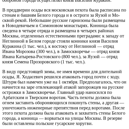
обороной города осуществлял князь Василий Куракин.
В преддверии осады вся московская пехота была расписана по
стенам и башням Белого города и в остроги за Яузой и Мо-
сквой-рекой. Небольшие русские гарнизоны были размещены
в Новодевичьем и Симоновом монастырях. Конница была
сведена в четыре отряда и размещена в четырех районах
Москвы, отделенных естественными преградами: к западу от
Неглинной в Белом городе стояли конники князя Василия
Куракина (1 тыс. чел.), к востоку от Неглинной — отряд
Ивана Морозова (300 чел.), в Замоскворечье — отряд князя
Ивана Катырева-Ростовского (800 чел.), за Яузой — отряд
князя Семена Прозоровского (1 тыс. чел.).
В виду предстоящей зимы, не имея времени для длительной
осады, Я. Ходасевич решился атаковать город почти с ходу.
Штурм был намечен уже на 1 октября. Предполагалось, что он
начнется на заре отвлекающей атакой запорожцев на русские
острожки в Замоскворечье. Главный удар наносился по
Арбатским и Тверским воротам. Часть пехоты должна была
огнем заставить обороняющихся покинуть стены, а другая —
уничтожить инженерные препятствия перед воротами. После
этого пехота должна была атаковать и захватить стены Белого
города, а конница — ворваться на улицы Москвы. В резерве
были оставлены польские гусарские хоругви.