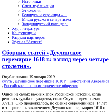
Источники
Спец. публикации
Этнология
Белорусы и украинцы – ...
Мифы русского сепаратизма
Западнорусский календарь
Худ. литература
Конференции
Разделы партнеров
Журнал "Аспект"
Сборник статей «Деулинское
перемирие 1618 г.: взгляд через четыре
столетия».
Опубликовано: 19 января 2019
смута
,
Деулинское перемирие 1618 г.
,
Константин Аверьянов
,
Российское военно-историческое общество
Одной из самых важных эпох Российской истории, когда
решалась судьба государства, стало Смутное время начала
XVII в. Оно продолжалось, по оценке современников, 14 лет
и завершилось заключением Деулинского перемирия 1618 г.