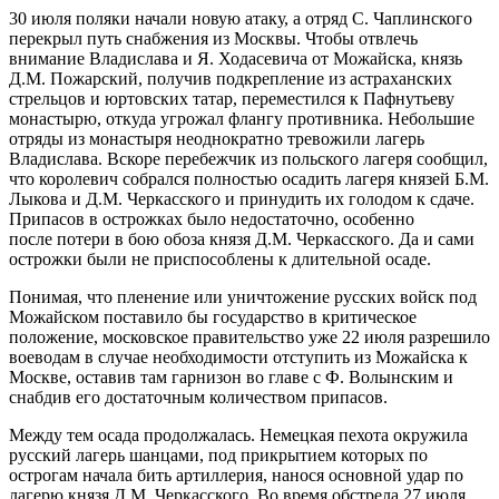
30 июля поляки начали новую атаку, а отряд С. Чаплинского
перекрыл путь снабжения из Москвы. Чтобы отвлечь
внимание Владислава и Я. Ходасевича от Можайска, князь
Д.М. Пожарский, получив подкрепление из астраханских
стрельцов и юртовских татар, переместился к Пафнутьеву
монастырю, откуда угрожал флангу противника. Небольшие
отряды из монастыря неоднократно тревожили лагерь
Владислава. Вскоре перебежчик из польского лагеря сооб
щ
ил,
что королевич собрался полностью осадить лагеря князей Б.М.
Лыкова и Д.М. Черкасского и принудить их голодом к сдаче.
Припасов в острожках было недостаточно, особенно
после потери в бою обоза князя Д.М. Черкасского. Да и сами
острожки были не приспособлены к длительной осаде.
Понимая, что пленение или уничтожение русских войск под
Можайском поставило бы государство в критическое
положение, московское правительство уже 22 июля разрешило
воеводам в случае необходимости отступить из Можайска к
Москве, оставив там гарнизон во главе с Ф. Волынским и
снабдив его достаточным количеством припасов.
Между тем осада продолжалась. Немецкая пехота окружила
русский лагерь шанцами, под прикрытием которых по
острогам начала бить артиллерия, нанося основной удар по
лагерю князя Д.М. Черкасского. Во время обстрела 27 июля