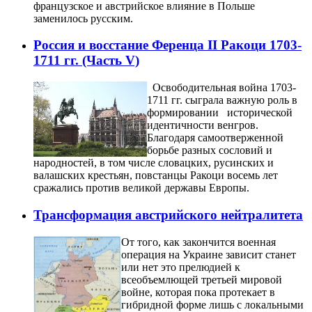
французское и австрийское влияние в Польше
заменилось русским.
Россия и восстание Ференца II Ракоци 1703-
1711 гг. (Часть V)
Освободительная война 1703-
1711 гг. сыграла важную роль в
формировании исторической
идентичности венгров.
Благодаря самоотверженной
борьбе разных сословий и
народностей, в том числе словацких, русинских и
валашских крестьян, повстанцы Ракоци восемь лет
сражались против великой державы Европы.
Трансформация австрийского нейтралитета
От того, как закончится военная
операция на Украине зависит станет
или нет это прелюдией к
всеобъемлющей третьей мировой
войне, которая пока протекает в
гибридной форме лишь с локальными