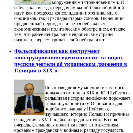
вооруженными столкновениями. И
сейчас, как всегда, перед возможной большой войной
идут, как процессы консолидации потенциальных
союзников, так и распады старых союзов. Нынешний
предвоенный период отличается небывалым
экономическим и политическим обострением, а также
тем, что ранее нейтральные европейские страны
начинают пересматривать свой нейтралитет.
Фальсификации как инструмент
конструирования идентичности: галицко-
русские деятели об украинском движении в
Галиции в XIX в.
По справедливому мнению известного
польского историка XIX в. Ю. Шуйского,
фальшивая история неизбежно порождает
фальшивую политику. Оснований для
подобного вывода у Шуйского,
изучавшего историю Польши и причины
ее падения в XVIII в., было предостаточно. В свою
очередь, фальшивая политика ведет к потрясениям,
кровавым гражданским войнам и распаду государств,