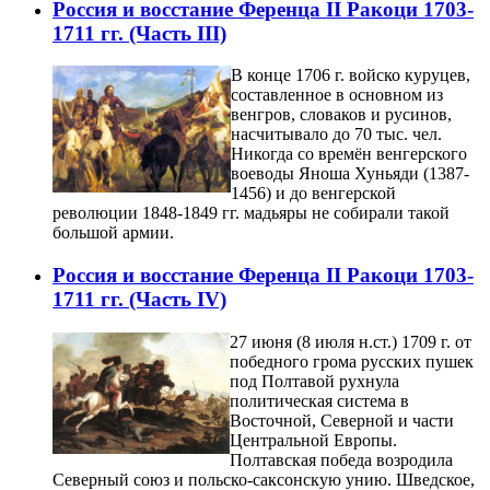
Россия и восстание Ференца II Ракоци 1703-
1711 гг. (Часть III)
В конце 1706 г. войско куруцев,
составленное в основном из
венгров, словаков и русинов,
насчитывало до 70 тыс. чел.
Никогда со времён венгерского
воеводы Яноша Хуньяди (1387-
1456) и до венгерской
революции 1848-1849 гг. мадьяры не собирали такой
большой армии.
Россия и восстание Ференца II Ракоци 1703-
1711 гг. (Часть IV)
27 июня (8 июля н.ст.) 1709 г. от
победного грома русских пушек
под Полтавой рухнула
политическая система в
Восточной, Северной и части
Центральной Европы.
Полтавская победа возродила
Северный союз и польско-саксонскую унию. Шведское,