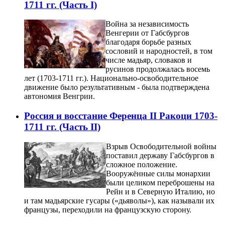
1711 гг. (Часть I)
Война за независимость
Венгерии от Габсбургов
благодаря борьбе разных
сословий и народностей, в том
числе мадьяр, словаков и
русинов продолжалась восемь
лет (1703-1711 гг.). Национально-освободительное
движение было результативным - была подтверждена
автономия Венгрии.
Россия и восстание Ференца II Ракоци 1703-
1711 гг. (Часть II)
Взрыв Освободительной войны
поставил державу Габсбургов в
сложное положение.
Вооружённые силы монархии
были целиком переброшены на
Рейн и в Северную Италию, но
и там мадьярские гусары («дьяволы»), как называли их
французы, переходили на французскую сторону.