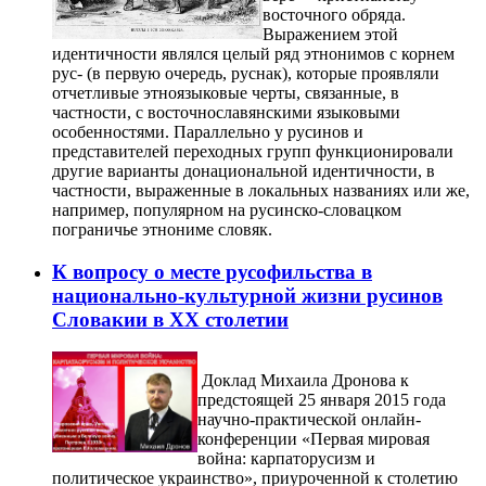
восточного обряда.
Выражением этой
идентичности являлся целый ряд этнонимов с корнем
рус- (в первую очередь, руснак), которые проявляли
отчетливые этноязыковые черты, связанные, в
частности, с восточнославянскими языковыми
особенностями. Параллельно у русинов и
представителей переходных групп функционировали
другие варианты донациональной идентичности, в
частности, выраженные в локальных названиях или же,
например, популярном на русинско-словацком
пограничье этнониме словяк.
К вопросу о месте русофильства в
национально-культурной жизни русинов
Словакии в ХХ столетии
Доклад Михаила Дронова к
предстоящей 25 января 2015 года
научно-практической онлайн-
конференции «Первая мировая
война: карпаторусизм и
политическое украинство», приуроченной к столетию