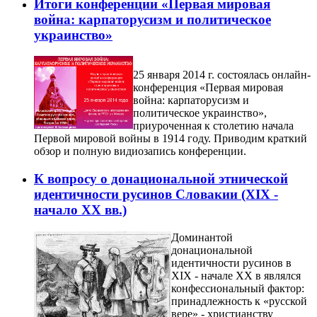
Итоги конференции «Первая мировая
война: карпаторусизм и политическое
украинство»
25 января 2014 г. состоялась онлайн-
конференция «Первая мировая
война: карпаторусизм и
политическое украинство»,
приуроченная к столетию начала
Первой мировой войны в 1914 году. Приводим краткий
обзор и полную видиозапись конференции.
К вопросу о донациональной этнической
идентичности русинов Словакии (XIX -
начало XX вв.)
Доминантой
донациональной
идентичности русинов в
XIX - начале XX в являлся
конфессиональный фактор:
принадлежность к «русской
вере» - христианству