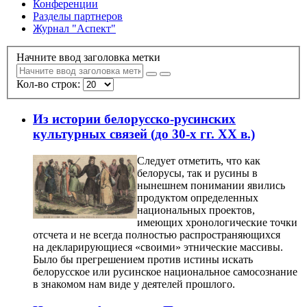
Конференции
Разделы партнеров
Журнал "Аспект"
Начните ввод заголовка метки
Кол-во строк:
Из истории белорусско-русинских
культурных связей (до 30-х гг. ХХ в.)
Следует отметить, что как
белорусы, так и русины в
нынешнем понимании явились
продуктом определенных
национальных проектов,
имеющих хронологические точки
отсчета и не всегда полностью распространяющихся
на декларирующиеся «своими» этнические массивы.
Было бы прегрешением против истины искать
белорусское или русинское национальное самосознание
в знакомом нам виде у деятелей прошлого.