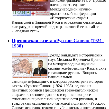
Минском филиале РГСУ прошло
пленарное заседание
Международной научно-
практической конференции
«Исторические судьбы
Карпатской и Западной Руси в отражении славянских
литератур» с прямой видеотрансляцией ее на сайте
«Западная Русь».
Прешовская газета «Русское Слово» (1924–
1938)
Доклад кандидата исторических
наук Михаила Юрьевича Дронова
на международной научной
онлайн-конференции «Карпатские
и галицкие русины. Вопросы
национальной
самоидентификации», в котором рассмотрена история
газеты «Русское Слово» (1924–1938), одного из
печатных органов Прешовской греко-католической
епархии, с позиции данного издания в вопросе
этнонационациональной идентичности русинов, и
трактовкам национально-языковой политики «Русского
Слова» исследователями и публицистами последующих