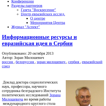
Конференции
Разделы партнеров
Газета "Воскресение"
Центр евразийских исслед.
О центре
Мероприятия Центра
Журнал "Аспект"
Информационные ресурсы и
евразийская идея в Сербии
Опубликовано: 20 октября 2013
Автор: Зоран Милошевич
россия
,
белоруссия
,
зоран милошевич
,
сербия
,
евразийский
союз
Доклад доктора социологических
наук, профессора, научного
сотрудника белградского Института
политических исследований
Зорана
Милошевича
во время работы
международного круглого стола