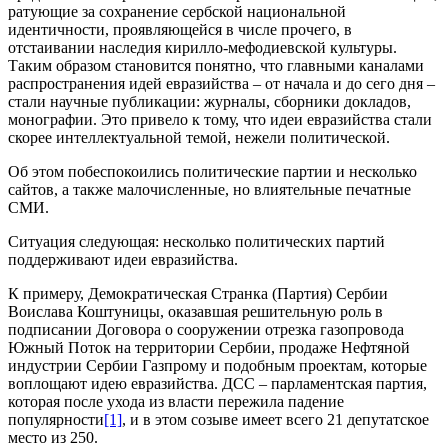
ратующие за сохранение сербской национальной
идентичности, проявляющейся в числе прочего, в
отстаивании наследия кирилло-мефодиевской культуры.
Таким образом становится понятно, что главными каналами
распространения идей евразийства – от начала и до сего дня –
стали научные публикации: журналы, сборники докладов,
монографии. Это привело к тому, что идеи евразийства стали
скорее интеллектуальной темой, нежели политической.
Об этом побеспокоились политические партии и несколько
сайтов, а также малочисленные, но влиятельные печатные
СМИ.
Ситуация следующая: несколько политических партий
поддерживают идеи евразийства.
К примеру, Демократическая Странка (Партия) Сербии
Воислава Коштуницы, оказавшая решительную роль в
подписании Договора о сооружении отрезка газопровода
Южный Поток на территории Сербии, продаже Нефтяной
индустрии Сербии Газпрому и подобным проектам, которые
воплощают идею евразийства. ДСС – парламентская партия,
которая после ухода из власти пережила падение
популярности
[1]
,
и в этом созыве имеет всего 21 депутатское
место из 250.