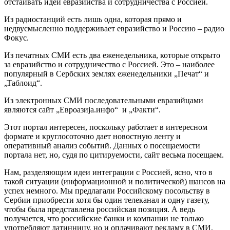
отстаивать идеи евразийства и сотрудничества с Россией.
Из радиостанций есть лишь одна, которая прямо и
недвусмысленно поддерживает евразийство и Россию – радио
Фокус.
Из печатных СМИ есть два еженедельника, которые открыто
за евразийство и сотрудничество с Россией. Это – наиболее
популярный в Сербских землях еженедельники „Печат“ и
„Таблоид“.
Из электронных СМИ последовательными евразийцами
являются сайт „Евроазија.инфо“ и „Факти“.
Этот портал интересен, поскольку работает в интересном
формате и круглосоточно дает новостную ленту и
оперативный анализ событий. Данных о посещаемости
портала нет, но, судя по цитируемости, сайт весьма посещаем.
Нам, разделяющим идеи интеграции с Россией, ясно, что в
такой ситуации (информационной и политической) шансов на
успех немного. Мы предлагали Российскому посольству в
Сербии приобрести хотя бы один телеканал и одну газету,
чтобы была представлена российская позиция. А ведь
получается, что российские банки и компании не только
употребляют латинницу, но и оплачивают рекламу в СМИ,