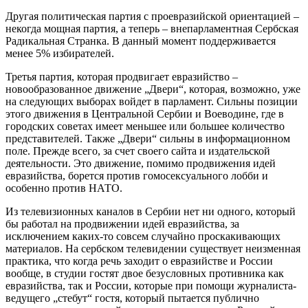
Другая политическая партия с проевразийской ориентацией –
некогда мощная партия, а теперь – внепарламентная Сербская
Радикальная Странка. В данный момент поддерживается
менее 5% избирателей.
Третья партия, которая продвигает евразийство –
новообразованное движение „Двери“, которая, возможно, уже
на следующих выборах войдет в парламент. Сильны позиции
этого движения в Центральной Сербии и Воеводине, где в
городских советах имеет меньшее или большее количество
представителей. Также „Двери“ сильны в информационном
поле. Прежде всего, за счет своего сайта и издательской
деятельности. Это движение, помимо продвижения идей
евразийства, борется против гомосексуального лобби и
особенно против НАТО.
Из телевизионных каналов в Сербии нет ни одного, который
бы работал на продвижении идей евразийства, за
исключением каких-то совсем случайно проскакивающих
материалов. На сербском телевидении существует неизменная
практика, что когда речь заходит о евразийстве и России
вообще, в студии гостят двое безусловных противника как
евразийства, так и России, которые при помощи журналиста-
ведущего „стебут“ гостя, который пытается публично