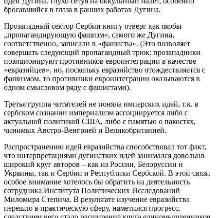
идеи Дугина, глухо сетуя на оккультный налёт, особенно
бросавшийся в глаза в ранних работах Дугина.
Прозападный сектор Сербии книгу отверг как якобы
„пропагандирующую фашизм», самого же Дугина,
соответственно, записали в «фашисты». (Это позволяет
совершать следующий пропагандный трюк: прозападники
позиционируют противников евроинтеграции в качестве
«евразийцев», но, поскольку евразийство отождествляется с
фашизмом, то противники евроинтеграции оказываются в
одном смысловом ряду с фашистами).
Третья группа читателей не поняла имперских идей, т.к. в
сербском сознании империализм ассоциируется либо с
актуальной политикой США, либо с памятью о пакостях,
чинимых Австро-Венгрией и Великобританией.
Распространению идей евразийства способствовал тот факт,
что интерпретациями дугинстких идей занимался довольно
широкий круг авторов – как из России, Белоруссии и
Украины, так и Сербии и Республики Сербской. В этой связи
особое внимание хотелось бы обратить на деятельность
сотрудника Института Политических Исследований
Миломира Степича. В результате изучение евразийства
перешло в практическую сферу, наметился прогресс,
следствием чего стало расширение круга единомышленников.