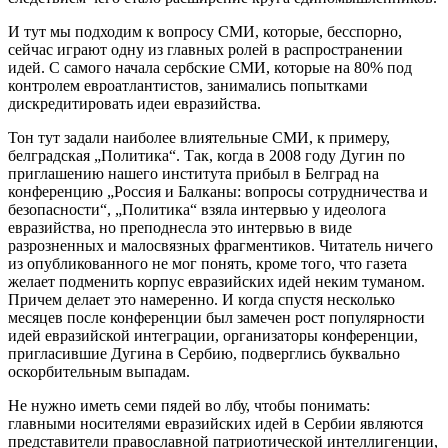
И тут мы подходим к вопросу СМИ, которые, бесспорно,
сейчас играют одну из главных ролей в распространении
идей. С самого начала сербские СМИ, которые на 80% под
контролем евроатлантистов, занимались попытками
дискредитировать идеи евразийства.
Тон тут задали наиболее влиятельные СМИ, к примеру,
белградская „Политика“. Так, когда в 2008 году Дугин по
приглашению нашего института прибыл в Белград на
конференцию „Россия и Балканы: вопросы сотрудничества и
безопасности“, „Политика“ взяла интервью у идеолога
евразийства, но преподнесла это интервью в виде
разрозненных и малосвязных фрагментиков. Читатель ничего
из опубликованного не мог понять, кроме того, что газета
желает подменить корпус евразийских идей неким туманом.
Причем делает это намеренно. И когда спустя несколько
месяцев после конференции был замечен рост популярности
идей евразийской интеграции, организаторы конференции,
пригласившие Дугина в Сербию, подверглись буквально
оскорбительным выпадам.
Не нужно иметь семи пядей во лбу, чтобы понимать:
главными носителями евразийских идей в Сербии являются
представители православной патриотической интеллигенции,