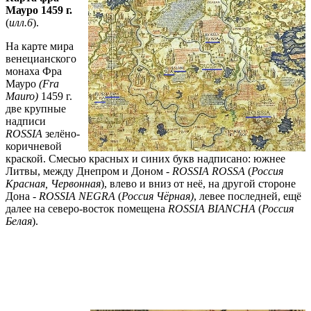
Мауро 1459 г.
(
илл.6
).
На карте мира
венецианского
монаха Фра
Мауро
(Fra
Mauro)
1459 г.
две крупные
надписи
ROSSIA
зелёно-
коричневой
краской. Смесью красных и синих букв надписано: южнее
Литвы, между Днепром и Доном -
ROSSIA ROSSA
(
Россия
Красная, Червонная
), влево и вниз от неё, на другой стороне
Дона -
ROSSIA NEGRA
(
Россия Чёрная)
, левее последней, ещё
далее на северо-восток помещена
ROSSIA BIANCHA
(
Россия
Белая
).