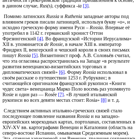
античности греко-римской традиции прибавлением к основе,
в данном случае,
Rus(s)
, суффикса -
ia
[3]
.
Помимо латинских
Russia
и
Ruthenia
западные авторы под
влиянием греков писали латиницей, используя букву «о», и
исходно греческую форму имени Руси –
Rossia
. Впервые её
употребил в 1142 г. германский хронист Оттон
Фрезингенский
[4]
.
Во французской «Истории Иерусалима»
XII в. упоминается
de Rossie
, в начале XIII в. император
Фридрих II, венгерский и чешский короли в своих письмах
пишут
Rossia
[5]
.
Византинист проф. А.В. Соловьёв считал,
что эта огласовка распространилась на Западе «в результате
развития венецианско-византийских торговых и
дипломатических связей»
[6]
.
Форму
Rossiа
использовал в
своём рассказе о путешествии 1253 г. Рубруквис; в
считающейся оригиналом французской рукописи «Книги
чудес света» венецианца Марко Поло восемь раз упомянуто
Rosie и один раз — Rosée
[7]
.
«В лучшей итальянской
рукописи во всех девяти местах стоит: Rosia»
[8]
и т. д.
Следствием активных итальяно-греческих связей стало
последующее появление названия
Rossia
и на западно-
европейских мореходных картах, портоланах, составленных в
XIV-XV вв. картографами Венеции и Каталонии (область на
северо-востоке Испании, омываемая Средиземным морем).
Эта, ставшая характерной для Венеции, традиция сохранялась