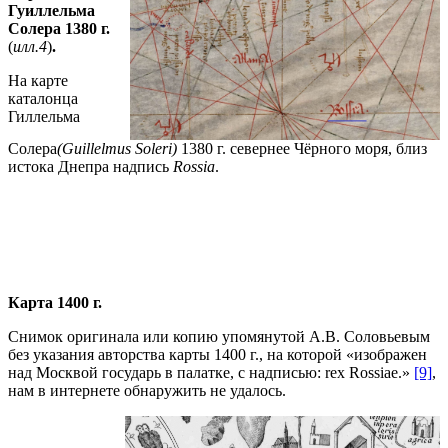
Гуиллельма
Солера 1380 г.
(
илл.4
)
.
На карте
каталонца
Гиллельма
Солера
(
Guillelmus Soleri)
1380 г. севернее Чёрного моря, близ
истока Днепра надпись
Rossia
.
Карта 1400 г.
Снимок оригинала или копию упомянутой А.В. Соловьевым
без указания авторства карты 1400 г., на которой «изображен
над Москвой государь в палатке, с надписью: rex Rossiae.»
[9]
,
нам в интернете обнаружить не удалось.