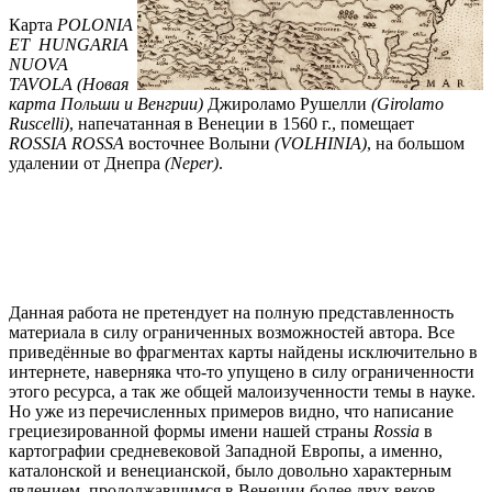
Карта
POLONIA
ET
HUNGARIA
NUOVA
TAVOLA
(Новая
карта Польши и Венгрии)
Джироламо Рушелли
(Girolamo
Ruscelli)
, напечатанная в Венеции в 1560 г., помещает
ROSSIA
ROSSA
восточнее Волыни
(
VOLHINIA
)
, на большом
удалении от Днепра
(
Neper
)
.
Данная работа не претендует на полную представленность
материала в силу ограниченных возможностей автора. Все
приведённые во фрагментах карты найдены исключительно в
интернете, наверняка что-то упущено в силу ограниченности
этого ресурса, а так же общей малоизученности темы в науке.
Но уже из перечисленных примеров видно, что написание
грециезированной формы имени нашей страны
Rossia
в
картографии средневековой Западной Европы, а именно,
каталонской и венецианской, было довольно характерным
явлением, продолжавшимся в Венеции более двух веков.