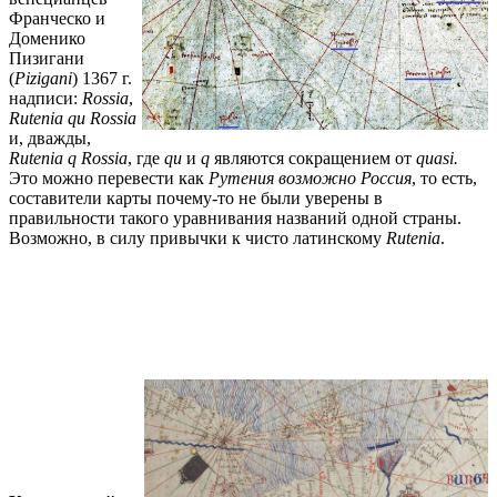
Франческо и
Доменико
Пизигани
(
Pizigani
) 1367 г.
надписи:
Rossia
,
Rutenia qu Rossia
и, дважды,
Rutenia q Rossia
, где
qu
и
q
являются сокращением от
quasi
.
Это можно перевести как
Рутения возможно Россия
, то есть,
составители карты почему-то не были уверены в
правильности такого уравнивания названий одной страны.
Возможно, в силу привычки к чисто латинскому
Rutenia
.