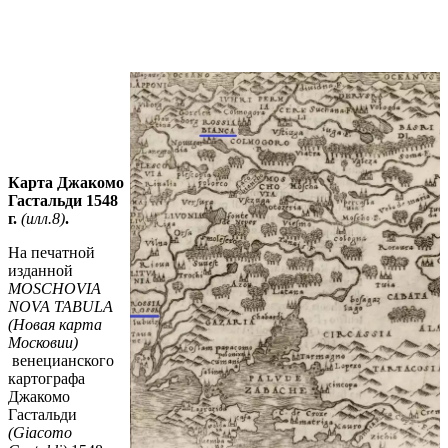
Карта Джакомо
Гастальди 1548
г.
(илл.8)
.
На печатной
изданной
MOSCHOVIA
NOVA
TABULA
(
Новая карта
Московии)
венецианского
картографа
Джакомо
Гастальди
(Giacomo