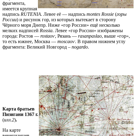
фрагмента,
имеется крупная
надпись
RUTENIA
. Левее её — надпись
montes Rossie
(
горы
России
) и рисунок гор, из которых вытекает в сторону
Чёрного моря Днепр. Ниже «гор России» ещё несколько
мелких надписей
Rossia
. Левее «гор России» изображены
города: Ростов —
rostaoⱱ
, Рязань —
rasanpaslao
, выше «гор»,
то есть южнее, Москва —
moscaoⱱ
. В правом нижнем углу
фрагмента: Великий Новгород –
nogardo
.
Карта братьев
Пизигани 1367 г.
(
илл.2
)
.
На карте
венецианцев