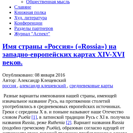
Общественная мысль
Славяне
Книжная полка
Худ. литература
Конференции
Разделы партнеров
Журнал "Аспект"
Имя страны «Россия» («Rossia») на
западно-европейских картах XIV-XVI
веков.
Опубликовано: 08 января 2016
Автор: Александр Клещевский
россия
,
александр клещевский
,
средневековые карты
Разные варианты именования нашей страны, имеющей
изначальное название
Русь
, на протяжении столетий
употреблялись в средневековых европейских источниках.
Греки с середины X в. и поныне называют наше Отечество
словом
Ρωσία
[1]
,
в латинской традиции Русь с XI в. получила
названия
Russia
, реже
Ruthenia
[2]
.
Вариант названия
Russia
(подобно греческому
Ρωσία
), образован согласно идущей от