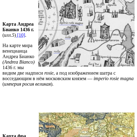
Карта Андреа
Бианко 1436 г.
(
илл.5
)
[10]
.
На карте мира
венецианца
Андреа Бианко
(Andrea Bianco)
1436 г. мы
видим две надписи
rosie
, а под изображением шатра с
восседающим в нём московским князем —
imperio rosie magnа
(
империя росия великая
).
Карта фра