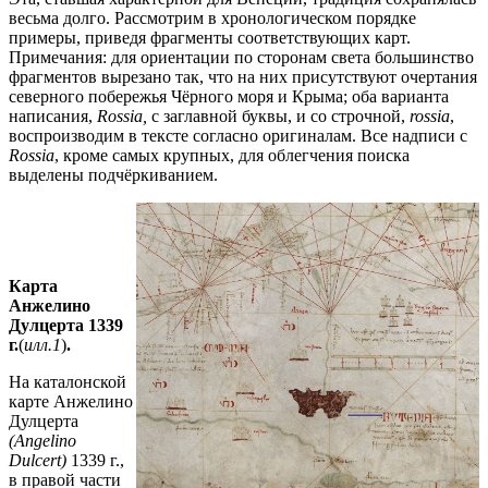
весьма долго. Рассмотрим в хронологическом порядке
примеры, приведя фрагменты соответствующих карт.
Примечания: для ориентации по сторонам света большинство
фрагментов вырезано так, что на них присутствуют очертания
северного побережья Чёрного моря и Крыма; оба варианта
написания,
Rossia,
с заглавной буквы, и со строчной,
r
ossia
,
воспроизводим в тексте согласно оригиналам. Все надписи с
Rossia
, кроме самых крупных, для облегчения поиска
выделены подчёркиванием.
Карта
Анжелино
Дулцерта 1339
г.
(
илл.1
)
.
На каталонской
карте Анжелино
Дулцерта
(
Angelino
Dulcert)
1339 г.,
в правой части