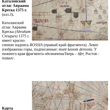
Каталонский
атлас Авраама
Креска 1375 г.
(
илл.3
)
.
Каталанский
атлас Авраама
Креска
(Abraham
Cresques)
1375 г.
имеет красно-
синюю надпись
ROSSIA
(правый край фрагмента). Левее
изображены горы, подписанные:
munt l
u
ssom
de
r
ossia
. У
нижнего края фрагмента обозначеныТверь
–
tifer
,
Ростов
-
rostao
ⱱ
.
Карта