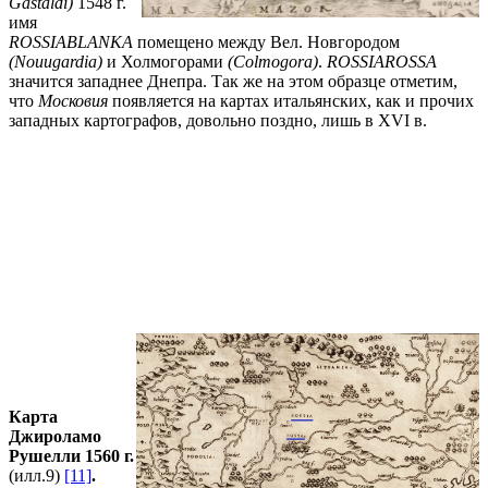
Gastaldi)
1548 г.
имя
ROSSIA
BLANKA
помещено между Вел. Новгородом
(
Nouugardia
)
и Холмогорами
(
Colmogora
)
.
ROSSIA
ROSSA
значится западнее Днепра. Так же на этом образце отметим,
что
Московия
появляется на картах итальянских, как и прочих
западных картографов, довольно поздно, лишь в XVI в.
Карта
Джироламо
Рушелли 1560 г.
(илл.9)
[11]
.