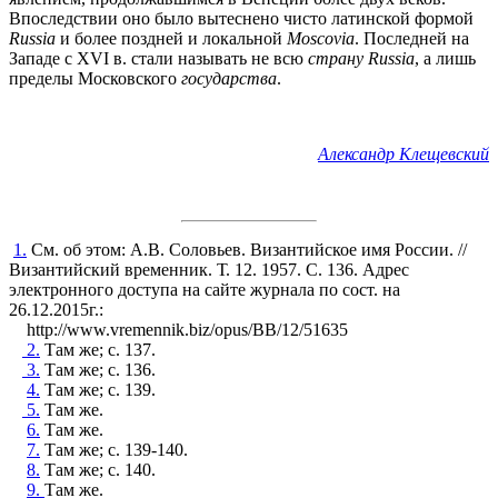
Впоследствии оно было вытеснено чисто латинской формой
Russia
и более поздней и локальной
Moscovia
. Последней на
Западе с XVI в. стали называть не всю
страну
Russia
, а лишь
пределы Московского
государства
.
Александр Клещевский
1.
См. об этом: А.В. Соловьев. Византийское имя России. //
Византийский временник. Т. 12. 1957. С. 136. Адрес
электронного доступа на сайте журнала по сост. на
26.12.2015г.:
http://www.vremennik.biz/opus/BB/12/51635
2.
Там же; с. 137.
3.
Там же; с. 136.
4.
Там же; с. 139.
5.
Там же.
6.
Там же.
7.
Там же; с. 139-140.
8.
Там же; с. 140.
9.
Там же.