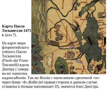
Карта Паоло
Тосканелли 1475
г.
(
илл.7
).
На карте мира
флорентийского
учёного Паоло
Тосканелли
(
Paolo dal Pozzo
Toscanelli)
вдоль
Днепра с севера
на юг нанесена
надпись
Rossia
. Так же
Rossia
с написанием сдвоенной «ss»
через букву «ß»,
Ro
ß
ia
(её правая сторона в данном случае
сглажена и больше напоминает
П
), значится близ Днестра.