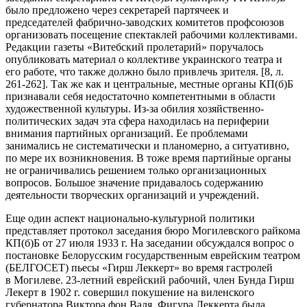
было предложено через секретарей партячеек и
председателей фабрично-заводских комитетов профсоюзов
организовать посещение спектаклей рабочими коллективами.
Редакции газеты «Витебский пролетарий» поручалось
опубликовать материал о коллективе украинского театра и
его работе, что также должно было привлечь зрителя. [8, л.
261-262]. Так же как и центральные, местные органы КП(б)Б
признавали себя недостаточно компетентными в области
художественной культуры. Из-за обилия хозяйственно-
политических задач эта сфера находилась на периферии
внимания партийных организаций. Ее проблемами
занимались не систематически и планомерно, а ситуативно,
по мере их возникновения. В тоже время партийные органы
не ограничивались решением только организационных
вопросов. Большое значение придавалось содержанию
деятельности творческих организаций и учреждений.
Еще один аспект национально-культурной политики
представляет протокол заседания бюро Могилевского райкома
КП(б)Б от 27 июля 1933 г. На заседании обсуждался вопрос о
постановке Белорусским государственным еврейским театром
(БЕЛГОСЕТ) пьесы «Гирш Леккерт» во время гастролей
в Могилеве. 23-летний еврейский рабочий, член Бунда Гирш
Лекерт в 1902 г. совершил покушение на виленского
губернатора Виктора фон Валя. Фигура Леккерта была