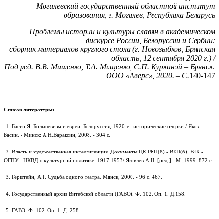
Могилевский государственный областной институт
образования, г. Могилев, Республика Беларусь
Проблемы истории и культуры славян в академическом
дискурсе России, Белоруссии и Сербии:
сборник материалов круглого стола (г. Новозыбков, Брянская
область, 12 сентября 2020 г.) /
Под ред. В.В. Мищенко, Т.А. Мищенко, С.П. Куркиной ‒ Брянск:
ООО «Аверс», 2020. – С.
140-147
Список литературы:
1. Басин Я. Большевизм и евреи: Белоруссия, 1920-е.: исторические очерки / Яков
Басин. - Минск: А.Н.Вараксин, 2008. - 304 с.
2. Власть и художественная интеллигенция. Документы ЦК РКП(б) - ВКП(б), ВЧК -
ОГПУ - НКВД о культурной политике. 1917-1953/ Яковлев А.Н. [ред.]. -М.,1999.-872 с.
3. Герштейн, А.Г. Судьба одного театра. Минск, 2000. - 96 с. 467.
4. Государственный архив Витебской области (ГАВО). Ф. 102. Оп. 1. Д.158.
5. ГАВО. Ф. 102. On. 1. Д. 258.