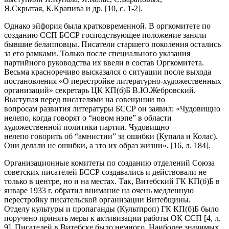
Я.Скрытая, К.Крапива и др. [10, с. 1-2].
Однако эйфория была кратковременной. В оргкомитете по
созданию ССП БССР господствующее положение заняли
бывшие белапповцы. Писатели старшего поколения остались
за его рамками. Только после специального указания
партийного руководства их ввели в состав Оргкомитета.
Весьма красноречиво высказался о ситуации после выхода
постановления «О перестройке литературно-художественных
организаций» секретарь ЦК КП(б)Б В.Ю.Жебровский.
Выступая перед писателями на совещании по
вопросам развития литературы БССР он заявил: «Чудовищно
нелепо, когда говорят о “новом нэпе” в области
художественной политики партии. Чудовищно
нелепо говорить об “амнистии” за ошибки (Купала и Колас).
Они делали не ошибки, а это их образ жизни». [16, л. 184].
Организационные комитеты по созданию отделений Союза
советских писателей БССР создавались и действовали не
только в центре, но и на местах. Так, Витебский ГК КП(б)Б в
январе 1933 г. обратил внимание на очень медленную
перестройку писательской организации Витебщины.
Отделу культуры и пропаганды (Культпроп) ГК КП(б)Б было
поручено принять меры к активизации работы ОК ССП [4, л.
9]. Писателей в Витебске было немного. Наиболее значимых