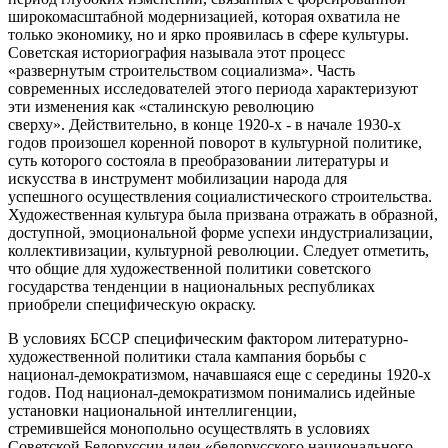
широкомасштабной модернизацией, которая охватила не
только экономику, но и ярко проявилась в сфере культуры.
Советская историография называла этот процесс
«развернутым строительством социализма». Часть
современных исследователей этого периода характеризуют
эти изменения как «сталинскую революцию
сверху». Действительно, в конце 1920-х - в начале 1930-х
годов произошел коренной поворот в культурной политике,
суть которого состояла в преобразовании литературы и
искусства в инструмент мобилизации народа для
успешного осуществления социалистического строительства.
Художественная культура была призвана отражать в образной,
доступной, эмоциональной форме успехи индустриализации,
коллективизации, культурной революции. Следует отметить,
что общие для художественной политики советского
государства тенденции в национальных республиках
приобрели специфическую окраску.
В условиях БССР специфическим фактором литературно-
художественной политики стала кампания борьбы с
национал-демократизмом, начавшаяся еще с середины 1920-х
годов. Под национал-демократизмом понимались идейные
установки национальной интеллигенции,
стремившейся монопольно осуществлять в условиях
Советской Белоруссии идеи «белорусского национального