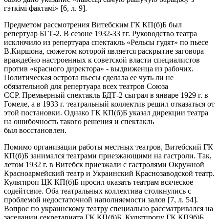
гэткімі фактамі» [6, л. 9].
Предметом рассмотрения Витебским ГК КП(б)Б был
репертуар БГТ-2. В сезоне 1932-33 гг. Руководство театра
исключило из репертуара спектакль «Рельсы гудят» по пьесе
В.Киршона, сюжетом которой является раскрытие заговора
враждебно настроенных к советской власти специалистов
против «красного директора» - выдвиженца из рабочих.
Политическая острота пьесы сделала ее чуть ли не
обязательной для репертуара всех театров Союза
ССР. Премьерный спектакль БДТ-2 сыграл в январе 1929 г. в
Гомеле, а в 1933 г. театральный коллектив решил отказаться от
этой постановки. Однако ГК КП(б)Б указал дирекции театра
на ошибочность такого решения и спектакль
был восстановлен.
Помимо организации работы местных театров, Витебский ГК
КП(б)Б занимался театрами приезжающими на гастроли. Так,
летом 1932 г. в Витебск приезжали с гастролями Окружной
Красноармейский театр и Украинский Краснозаводской театр.
Культпроп ЦК КП(б)Б просил оказать театрам всяческое
содейтсвие. Оба театральных коллектива столкнулись с
проблемой недостаточной наполняемости залов [7, л. 54].
Вопрос по украинскому театру специально рассматривался на
заседании секретариата ГК КП(б)Б. Культпропу ГК КП9б)Б