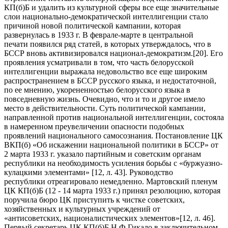
КП(б)Б и удалить из культурной сферы все еще значительные
слои национально-демократической интеллигенции стало
причиной новой политической кампании, которая
развернулась в 1933 г. В феврале-марте в центральной
печати появился ряд статей, в которых утверждалось, что в
БССР вновь активизировался национал-демократизм.[20]. Его
проявления усматривали в том, что часть белорусской
интеллигенции выражала недовольство все еще широким
распространением в БССР русского языка, и недостаточной,
по ее мнению, укорененностью белорусского языка в
повседневную жизнь. Очевидно, что и то и другое имело
место в действительности. Суть политической кампании,
направленной против национальной интеллигенции, состояла
в намеренном преувеличении опасности подобных
проявлений национального самосознания. Постановление ЦК
ВКП(б) «Об искажении национальной политики в БССР» от
2 марта 1933 г. указало партийным и советским органам
республики на необходимость усиления борьбы с «буржуазно-
кулацкими элементами» [12, л. 43]. Руководство
республики отреагировало немедленно. Мартовский пленум
ЦК КП(б)Б (12 - 14 марта 1933 г.) принял резолюцию, которая
поручила бюро ЦК приступить к чистке советских,
хозяйственных и культурных учреждений от
«антисоветских, националистических элементов»[12, л. 46].
Первый секретарь ЦК КП(б)Б Н.Ф.Гикало в заключительном