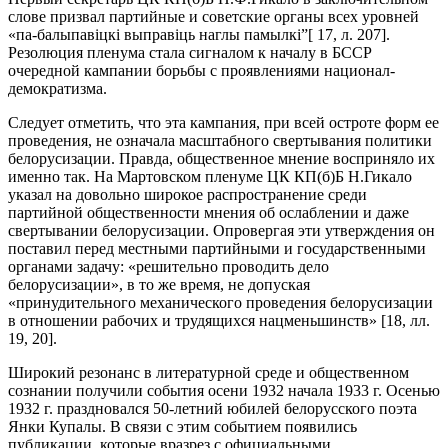
слове призвал партийные и советские органы всех уровней
«па-балыпавіцкі выправіць наглы памылкі”[ 17, л. 207].
Резолюция пленума стала сигналом к началу в БССР
очередной кампании борьбы с проявлениями национал-
демократизма.
Следует отметить, что эта кампания, при всей остроте форм ее
проведения, не означала масштабного свертывания политики
белорусизации. Правда, общественное мнение восприняло их
именно так. На Мартовском пленуме ЦК КП(б)Б Н.Гикало
указал на довольно широкое распространение среди
партийной общественности мнения об ослаблении и даже
свертывании белорусизации. Опровергая эти утверждения он
поставил перед местными партийными и государственными
органами задачу: «решительно проводить дело
белорусизации», в то же время, не допуская
«принудительного механического проведения белорусизации
в отношении рабочих и трудящихся нацменьшинств» [18, лл.
19, 20].
Широкий резонанс в литературной среде и общественном
сознании получили события осени 1932 начала 1933 г. Осенью
1932 г. праздновался 50-летний юбилей белорусского поэта
Янки Купалы. В связи с этим событием появились
публикации, которые вразрез с официальными