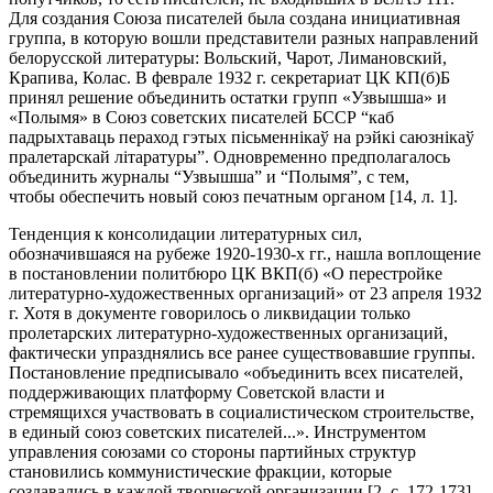
Для создания Союза писателей была создана инициативная
группа, в которую вошли представители разных направлений
белорусской литературы: Вольский, Чарот, Лимановский,
Крапива, Колас. В феврале 1932 г. секретариат ЦК КП(б)Б
принял решение объединить остатки групп «Узвышша» и
«Полымя» в Союз советских писателей БССР “каб
падрыхтаваць пераход гэтых пісьменнікаў на рэйкі саюзнікаў
пралетарскай літаратуры”. Одновременно предполагалось
объединить журналы “Узвышша” и “Полымя”, с тем,
чтобы обеспечить новый союз печатным органом [14, л. 1].
Тенденция к консолидации литературных сил,
обозначившаяся на рубеже 1920-1930-х гг., нашла воплощение
в постановлении политбюро ЦК ВКП(б) «О перестройке
литературно-художественных организаций» от 23 апреля 1932
г. Хотя в документе говорилось о ликвидации только
пролетарских литературно-художественных организаций,
фактически упразднялись все ранее существовавшие группы.
Постановление предписывало «объединить всех писателей,
поддерживающих платформу Советской власти и
стремящихся участвовать в социалистическом строительстве,
в единый союз советских писателей...». Инструментом
управления союзами со стороны партийных структур
становились коммунистические фракции, которые
создавались в каждой творческой организации [2, с. 172-173].