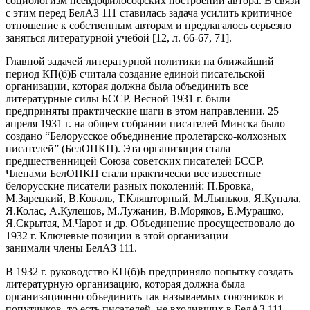
социологизм псевдофилософских построений автора. В связи
с этим перед БелАЗ 111 ставилась задача усилить критичное
отношение к собственным авторам и предлагалось серьезно
заняться литературной учебой [12, л. 66-67, 71].
Главной задачей литературной политики на ближайший
период КП(б)Б считала создание единой писательской
организации, которая должна была объединить все
литературные силы БССР. Весной 1931 г. были
предприняты практические шаги в этом направлении. 25
апреля 1931 г. на общем собрании писателей Минска было
создано “Белорусское объединение пролетарско-колхозных
писателей” (БелОПКП). Эта организация стала
предшественницей Союза советских писателей БССР.
Членами БелОПКП стали практически все известные
белорусские писатели разных поколений: П.Бровка,
М.3арецкий, В.Коваль, Т.Кляшторный, М.Лыньков, Я.Купала,
Я.Колас, А.Кулешов, М.Лужанин, В.Моряков, Е.Мурашко,
Я.Скрытая, М.Чарот и др. Объединение просуществовало до
1932 г. Ключевые позиции в этой организации
занимали члены БелАЗ 111.
В 1932 г. руководство КП(б)Б предприняло попытку создать
литературную организацию, которая должна была
организационно объединить так называемых союзников и
попутчиков, то есть писателей, не входивших в БелАЗ 111.