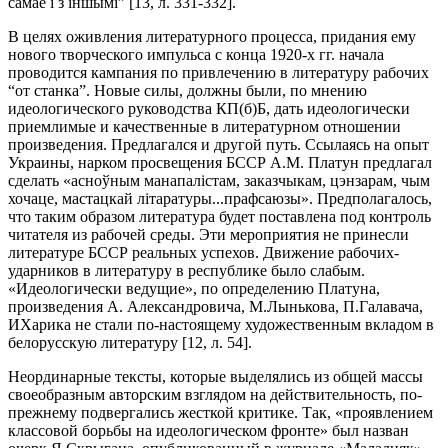
самае і з іншымі” [13, л. 331-332].
В целях оживления литературного процесса, придания ему
нового творческого импульса с конца 1920-х гг. начала
проводится кампания по привлечению в литературу рабочих
“от станка”. Новые силы, должны были, по мнению
идеологического руководства КП(б)Б, дать идеологически
приемлимые и качественные в литературном отношении
произведения. Предлагался и другой путь. Ссылаясь на опыт
Украины, нарком просвещения БССР А.М. Платун предлагал
сделать «асноўным манапалістам, заказчыкам, цэнзарам, чым
хочаце, мастацкай літаратуры...прафсаюзы». Предполагалось,
что таким образом литература будет поставлена под контроль
читателя из рабочей среды. Эти мероприятия не принесли
литературе БССР реальных успехов. Движение рабочих-
ударников в литературу в республике было слабым.
«Идеологически ведущие», по определению Платуна,
произведения А. Александровича, М.Лынькова, П.Галавача,
ИХарика не стали по-настоящему художественным вкладом в
белорусскую литературу [12, л. 54].
Неординарные тексты, которые выделялись из общей массы
своеобразным авторским взглядом на действительность, по-
прежнему подвергались жесткой критике. Так, «проявлением
классовой борьбы на идеологическом фронте» был назван