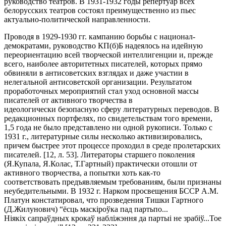
руководство театров. В 1931-1932 годы репертуар всех
белорусских театров состоял преимущественно из пьес
актуально-политической направленности.
Проводя в 1929-1930 гг. кампанию борьбы с национал-
демократами, руководство КП(б)Б надеялось на идейную
переориентацию всей творческой интеллигенции и, прежде
всего, наиболее авторитетных писателей, которых прямо
обвиняли в антисоветских взглядах и даже участии в
нелегальной антисоветской организации. Результатом
проработочных мероприятий стал уход основной массы
писателей от активного творчества в
идеологически безопасную сферу литературных переводов. В
редакционных портфелях, по свидетельствам того времени,
1,5 года не было представлено ни одной рукописи. Только с
1931 г., литературные силы несколько активизировались,
причем быстрее этот процессе проходил в среде пролетарских
писателей. [12, л. 53]. Литераторы старшего поколения
(Я.Купала, Я.Колас, Т.Гартный) практически отошли от
активного творчества, а попытки хоть как-то
соответствовать предъявляемым требованиям, были признаны
неубедительными. В 1932 г. Нарком просвещения БССР А.М.
Платун констатировал, что прозведения Тишки Гартного
(Д.Жилунович) “ёсць маскіроўка пад партьпо...
Ніякіх сапраўдных крокаў набліжэння да партыі не зрабіў...Тое