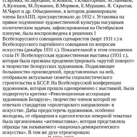
П.Бровка, М.Зарецкий, В.Коваль, Т.Кляшторный, М.Лыньков,
А.Кулешов, М.Лужанин, В.Моряков, Е.Мурашко, Я. Скрытая,
М.Чарот и др. Объединение, в котором доминировали
члены БелАПП, просуществовало до 1932 г. Установка на
прямое подчинение художественной культуры насущным
политическим задачам, зафиксированная на Октябрьском
пленуме, была воспроизведена в решениях I
Всебелорусского совещания сценаристов (март 1931 г.) и
Всебелорусского партийного совещания по вопросам
искусства (декабрь 1931 г.). Показательной в этом отношении
стала IV Всебелорусская художественная выставка (1931 г.),
которая была призвана продемонстрировать «крутой поворот»
в творчестве белорусских художников. Подавляющее
большинство произведений, представленных на ней,
отображали актуальные сюжеты социалистического
строительства в БССР. На Всебелорусской конференции
художников, которая прошла одновременно с выставкой, была
подвергнута критике «Революционная ассоциация
художников Беларуси», творчество членов которой не
отвечало стандартам «пролетарского направления» в
искусстве. Дабы предостеречь художников, особенно
молодежь, от обращения к идеологически неверной тематике
была организована «антивыставка», которая представляла
образцы так называемого «национал-демократического
искусства». В том же духе отреагировало