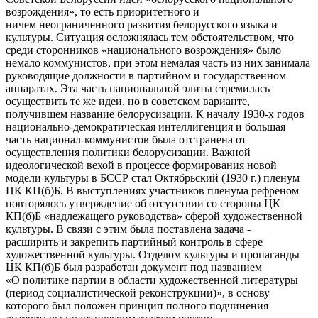
возрождения», то есть приоритетного и
ничем неограниченного развития белорусского языка и
культуры. Ситуация осложнялась тем обстоятельством, что
среди сторонников «национального возрождения» было
немало коммунистов, при этом немалая часть из них занимала
руководящие должности в партийном и государственном
аппаратах. Эта часть национальной элиты стремилась
осуществить те же идеи, но в советском варианте,
получившем название белорусизации. К началу 1930-х годов
национально-демократическая интеллигенция и большая
часть национал-коммунистов была отстранена от
осуществления политики белорусизации. Важной
идеологической вехой в процессе формирования новой
модели культуры в БССР стал Октябрьский (1930 г.) пленум
ЦК КП(б)Б. В выступлениях участников пленума рефреном
повторялось утверждение об отсутствии со стороны ЦК
КП(б)Б «надлежащего руководства» сферой художественной
культуры. В связи с этим была поставлена задача -
расширить и закрепить партийный контроль в сфере
художественной культуры. Отделом культуры и пропаганды
ЦК КП(б)Б был разработан документ под названием
«О политике партии в области художественной литературы
(период социалистической реконструкции)», в основу
которого был положен принцип полного подчинения