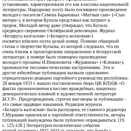
установками, характеризовали его как классика национальной
литературы. Народному поэту было посвящено произведение
молодого писателя Семена Барановых «Матчын сын» («Сын
матери»), в котором Купала представал как патриот и
пророк. Молодой автор даже утверждал, что Купала
предвидел свершение Октябрьской революции. Журнал
«Беларусь калгасная» («Беларусь колхозная»)
посвятил юбилею поэта целый номер. Помимо обширной
статьи о творчестве Купалы, из которой следовало, что он
очень близок к пролетарскому направлению в белорусской
литературе, в номере было помещено произведение
молодого прозаика Н.Никоновича «Журавины» («Клюква»),
проникнутое пессимистическими настроениями. Эти и
другие юбилейные публикации вызвали однозначно
отрицательную реакцию партийного руководства республики.
28 января 1933 г. вышло постановление бюро ЦК КП(б)Б «О
фактах проникновения классово враждебных, национал-
демократических влияний в художественной литературе
БССР». Предупреждения, строгие выговоры за публикации -
это самые щадящие наказания. Редакция журнала
«Беларусь калгасная» была распущена, ее главного редактора
Г.Мурашко привлекли к партийной ответственности, авторы
публикаций вынуждены были публично оправдываться. [19,
с. 125-128.] Литературно-политические события
второй половины 1932-1933 гг. показали, что борьба с