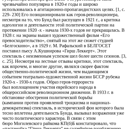
чрезвычайно популярна в 1920-е годы и широко
использовалась в агитационно-пропагандистских целях. [1, с.
229- 230] Его позиционировали как героя-революционера,
несмотря на то, что Бунд был распущен в 1921 г., а критика
идеологии и деятельности этой политической партии на
протяжении 1920 -х - начала 1930-х годов не прекращалась. В
1928 г. на экраны вышел художественный фильм «Его
превосходительство», снятый на этот же сюжет студией
«Белгоскино», а в 1929 г. М. Рафальский в БЕЛГОСЕТ
поставил пьесу А.Кушнирова «Гирш Леккерт». Этот
спектакль с неизменным успехом шел более шести сезонов. [3,
с. 25]. Несмотря на лестные отзывы критики, этот спектакль,
как впрочем, и многие другие, являлся скорее фактом
общественно-политической жизни, чем выдающимся
событием театрально-художественной жизни БССР рубежа
1920-х - 1930-х годов. Образ героя-террориста
был воплощением участия еврейского народа в
общероссийском революционном движении. В 1933 г. в
обстановке обострения политической борьбы
(кампании против проявлений троцкизма и национал-
демократизма) спектакль, в исторический фон которого была
тесно вплетена деятельность Бунда, вызывал возражения уже
чисто политического характера. В связи с этим
бюро Могилевского райкома КП(б)Б констатировало, что
«пастаноўка “Гірша Леккерта” не садзейнічае разаблачэнню