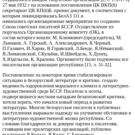
27 мая 1932 г на основании постановления ЦК ВКП(б)
секретариат ЦК КП(б)Б. принял документ, в соответствии с
которым ликвидировалась БелАЗ 111 и
начинались организационные мероприятия по созданию
Союза советских писателей БССР. Осуществление их
поручалось Организационному комитету (ОК), в
состав которого вошли: М. Климкович (председатель), М.
Лыньков, А. Гурский, А. Александрович, К.Черный,
П.Галавич, И.Харик, В.Горавский, Л.Бенде, Я.Нёманский,
Я.Лимановский, Г.Кульбак, И.Швейдель, Х.Дунец,
Х.Юдельсон, К. Крапива. Оргкомитету были подчинены все
писательские организации республики [15, л. 31-32].
Постановление на некоторое время стабилизировало
ситуацию в белорусской литературе и критике, создало
видимость оздоровления морального климата в литературно-
художественной среде БССР. Писатели и поэты,
подвергавшиеся жестким нападкам белапповской критики,
хотели верить, что начался новый период в развитии
литературы. Многие белорусские писатели в публичных
выступлениях выражали надежду на улучшение обстановки в
литературно-художественной жизни республики. Со
словами благодарности за доверие партии к писателям,
стоявшим вне пролетарских организаций, публично
выступили Я.Купала, Я.Колас, С.Барановых,