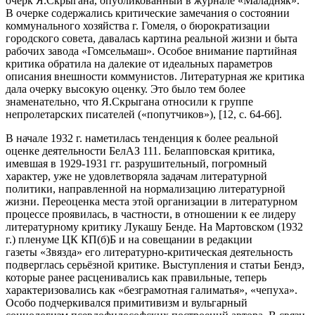
очерк Я.Скрыгана, опубликованный в журнале «Маладняк».
В очерке содержались критические замечания о состоянии
коммунального хозяйства г. Гомеля, о бюрократизации
городского совета, давалась картина реальной жизни и быта
рабочих завода «Гомсельмаш». Особое внимание партийная
критика обратила на далекие от идеальных параметров
описания внешности коммунистов. Литературная же критика
дала очерку высокую оценку. Это было тем более
знаменательно, что Я.Скрыгана относили к группе
непролетарских писателей («попутчиков»), [12, с. 64-66].
В начале 1932 г. наметилась тенденция к более реальной
оценке деятельности БелАЗ 111. Белапповская критика,
имевшая в 1929-1931 гг. разрушительный, погромный
характер, уже не удовлетворяла задачам литературной
политики, направленной на нормализацию литературной
жизни. Переоценка места этой организации в литературном
процессе проявилась, в частности, в отношении к ее лидеру
литературному критику Лукашу Бенде. На Мартовском (1932
г.) пленуме ЦК КП(б)Б и на совещании в редакции
газеты «Звязда» его литературно-критическая деятельность
подверглась серьёзной критике. Выступления и статьи Бендэ,
которые ранее расценивались как правильные, теперь
характеризовались как «безграмотная галиматья», «чепуха».
Особо подчеркивался примитивизм и вульгарный