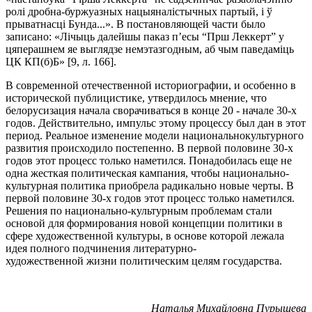
ролі дробна-буржуазных нацыяналістычных партый, і ў
прыватнасці Бунда...». В постановляющей части было
записано: «Лічыць далейшы паказ п’есы “Прш Леккерт” у
цяперашнем яе выглядзе немэтазгодным, аб чым паведаміць
ЦК КП(б)Б» [9, л. 166].
В современной отечественной историографии, и особенно в
исторической публицистике, утвердилось мнение, что
белорусизация начала сворачиваться в конце 20 - начале 30-х
годов. Действительно, импульс этому процессу был дан в этот
период. Реальное изменение модели национальнокультурного
развития происходило постепенно. В первой половине 30-х
годов этот процесс только наметился. Понадобилась еще не
одна жесткая политическая кампания, чтобы национально-
культурная политика приобрела радикально новые черты. В
первой половине 30-х годов этот процесс только наметился.
Решения по национально-культурным проблемам стали
основой для формирования новой концепции политики в
сфере художественной культуры, в основе которой лежала
идея полного подчинения литературно-
художественной жизни политическим целям государства.
Наталья Михайловна
Пурышева