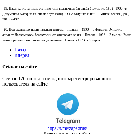
19. Пасля крутога павароту: Ідэолага-палітычная барацьба ў Беларусь 1932 -1936 гг.
Дакументы, матэрыялы, аналіз / аўт. склад. : У.І.Адамушка [і інш.]. -Мінск: БелНДІДАС,
2008. - 492 с.
20. Под фальшиво-национальным флагом. - Правда. - 1933. - 3 февраля; Очистить
аппарат Наркомпроса Белоруссии от классового врага. - Правда. -1933. - 2 марта.; Выше
знамя пролетарского интернационализма. Правда. - 1933. - 3 марта.
Назад
Вперёд
Сейчас на сайте
Сейчас 126 гостей и ни одного зарегистрированного
пользователя на сайте
https://t.me/zapadrus/
Телеграмм-канал сайта.