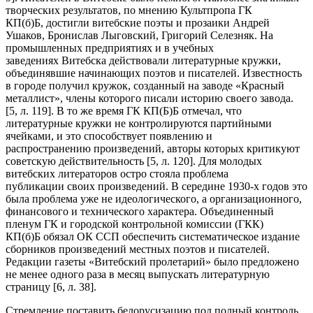
творческих результатов, по мнению Культпропа ГК
КП(б)Б, достигли витебские поэты и прозаики Андрей
Ушаков, Бронислав Лыговский, Григорий Селезняк. На
промышленных предприятиях и в учебных
заведениях Витебска действовали литературные кружки,
объединявшие начинающих поэтов и писателей. Известность
в городе получил кружок, созданный на заводе «Красный
металлист», члены которого писали историю своего завода.
[5, л. 119]. В то же время ГК КП(Б)Б отмечал, что
литературные кружки не контролируются партийными
ячейками, и это способствует появлению и
распространению произведений, авторы которых критикуют
советскую действительность [5, л. 120]. Для молодых
витебских литераторов остро стояла проблема
публикации своих произведений. В середине 1930-х годов это
была проблема уже не идеологического, а организационного,
финансового и технического характера. Объединенный
пленум ГК и городской контрольной комиссии (ГКК)
КП(б)Б обязал ОК ССП обеспечить систематическое издание
сборников произведений местных поэтов и писателей.
Редакции газеты «Витебский пролетарий» было предложено
не менее одного раза в месяц выпускать литературную
страницу [6, л. 38].
Стремление поставить белорусизацию под полный контроль