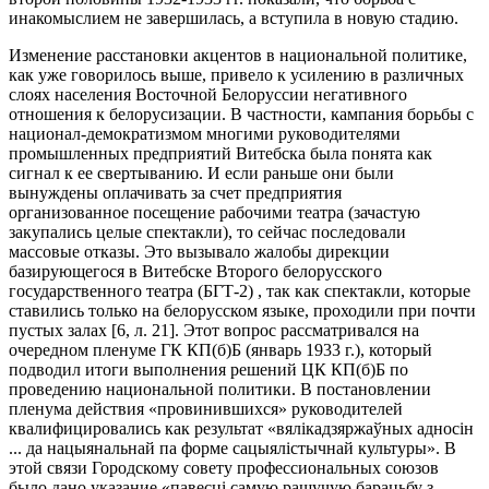
инакомыслием не завершилась, а вступила в новую стадию.
Изменение расстановки акцентов в национальной политике,
как уже говорилось выше, привело к усилению в различных
слоях населения Восточной Белоруссии негативного
отношения к белорусизации. В частности, кампания борьбы с
национал-демократизмом многими руководителями
промышленных предприятий Витебска была понята как
сигнал к ее свертыванию. И если раньше они были
вынуждены оплачивать за счет предприятия
организованное посещение рабочими театра (зачастую
закупались целые спектакли), то сейчас последовали
массовые отказы. Это вызывало жалобы дирекции
базирующегося в Витебске Второго белорусского
государственного театра (БГТ-2) , так как спектакли, которые
ставились только на белорусском языке, проходили при почти
пустых залах [6, л. 21]. Этот вопрос рассматривался на
очередном пленуме ГК КП(б)Б (январь 1933 г.), который
подводил итоги выполнения решений ЦК КП(б)Б по
проведению национальной политики. В постановлении
пленума действия «провинившихся» руководителей
квалифицировались как результат «вялікадзяржаўных адносін
... да нацыянальнай па форме сацыялістычнай культуры». В
этой связи Городскому совету профессиональных союзов
было дано указание «павесці самую рашучую барацьбу з