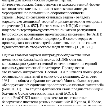
литературы политическим задачам партии.
Литература должна была отражать в художественной форме
все политические кампании: от коллективизации до
мероприятий по повышению обороноспособности
страны. Перед писателями ставилась задача - овладеть
марксистско-ленинской теорией и диалектическим методом в
творчестве [11, л. 657]. На этот момент КП(б)Б считала
лидером литературно-художественной жизни республики
Белорусскую ассоциацию пролетарских писателей (БелАПП)
и гарантировала ей свою поддержку. В свою очередь от
пролетарских писателей требовалось «выполнение своим
художественным творчеством задач партии» [11, л. 660].
Однако главной задачей литературно-художественной
политики на ближайший период КП(б)Б считала
консолидацию художественной интеллигенции на единой
идейно-художественной платформе. Прежде всего
это касалось литераторов. Весной 1931 г. начался поиск форм
организации писателей в единую организацию. 25 апреля
1931 г. на общем собрании писателей Минска было создано
«Белорусское объединение пролетарско-колхозных писателей»
(БелОПКП). Эта группа фактически стала предшественницей
будущего Союза советских писателей БССР. В
состав БелОПКП вошли практически все известные
белорусские писатели разных поколений: Я.Купала, Я.Колас,