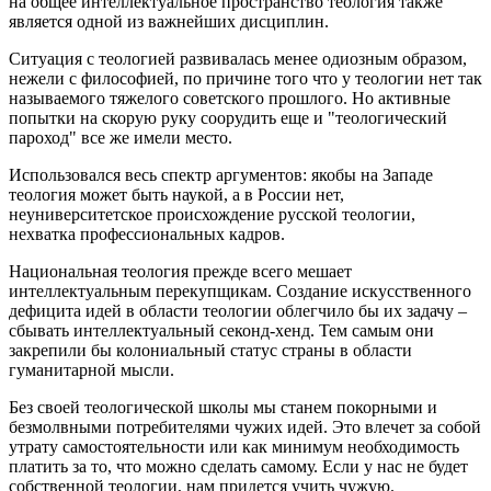
на общее интеллектуальное пространство теология также
является одной из важнейших дисциплин.
Ситуация с теологией развивалась менее одиозным образом,
нежели с философией, по причине того что у теологии нет так
называемого тяжелого советского прошлого. Но активные
попытки на скорую руку соорудить еще и "теологический
пароход" все же имели место.
Использовался весь спектр аргументов: якобы на Западе
теология может быть наукой, а в России нет,
неуниверситетское происхождение русской теологии,
нехватка профессиональных кадров.
Национальная теология прежде всего мешает
интеллектуальным перекупщикам. Создание искусственного
дефицита идей в области теологии облегчило бы их задачу –
сбывать интеллектуальный секонд-хенд. Тем самым они
закрепили бы колониальный статус страны в области
гуманитарной мысли.
Без своей теологической школы мы станем покорными и
безмолвными потребителями чужих идей. Это влечет за собой
утрату самостоятельности или как минимум необходимость
платить за то, что можно сделать самому. Если у нас не будет
собственной теологии, нам придется учить чужую.