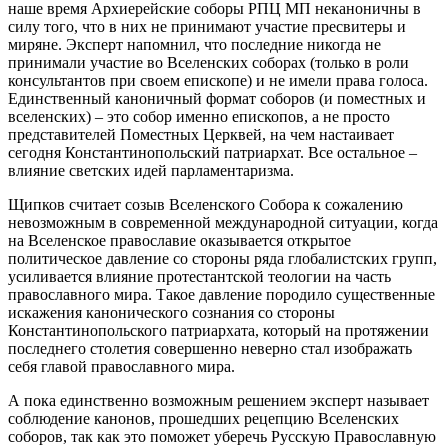
наше время Архиерейские соборы РПЦ МП неканоничны в
силу того, что в них не принимают участие пресвитеры и
миряне. Эксперт напомнил, что последние никогда не
принимали участие во Вселенских соборах (только в роли
консультантов при своем епископе) и не имели права голоса.
Единственный каноничный формат соборов (и поместных и
вселенских) – это собор именно епископов, а не просто
представителей Поместных Церквей, на чем настаивает
сегодня Константинопольский патриархат. Все остальное –
влияние светских идей парламентаризма.
Щипков считает созыв Вселенского Собора к сожалению
невозможным в современной международной ситуации, когда
на Вселенское православие оказывается открытое
политическое давление со стороны ряда глобалистских групп,
усиливается влияние протестантской теологии на часть
православного мира. Такое давление породило существенные
искажения канонического сознания со стороны
Константинопольского патриархата, который на протяжении
последнего столетия совершенно неверно стал изображать
себя главой православного мира.
А пока единственно возможным решением эксперт называет
соблюдение канонов, прошедших рецепцию Вселенских
соборов, так как это поможет уберечь Русскую Православную