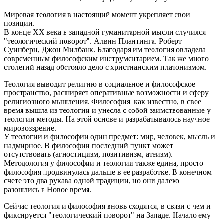
Мировая теология в настоящий момент укрепляет свои
позиции.
В конце ХХ века в западной гуманитарной мысли случился
"теологический поворот". Алвин Плантинга, Роберт
Суинберн, Джон Милбанк. Благодаря им теология овладела
современным философским инструментарием. Так же много
столетий назад обстояло дело с христианским платонизмом.
Теология выводит религию в социальное и философское
пространство, расширяет оперативные возможности и сферу
религиозного мышления. Философия, как известно, в свое
время вышла из теологии и унесла с собой заимствованные у
теологии методы. На этой основе и разрабатывалось научное
мировоззрение.
У теологии и философии один предмет: мир, человек, мысль и
надмирное. В философии последний пункт может
отсутствовать (агностицизм, позитивизм, атеизм).
Методология у философии и теологии также едина, просто
философия продвинулась дальше в ее разработке. В конечном
счете это два рукава одной традиции, но они далеко
разошлись в Новое время.
Сейчас теология и философия вновь сходятся, в связи с чем и
фиксируется "теологический поворот" на Западе. Начало ему