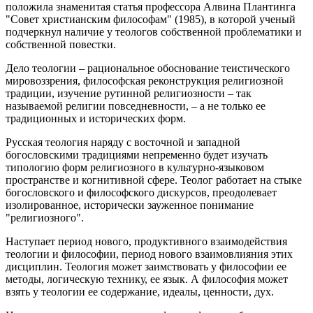
положила знаменитая статья профессора Алвина Плантинга
"Совет христианским философам" (1985), в которой ученый
подчеркнул наличие у теологов собственной проблематики и
собственной повестки.
Дело теологии – рациональное обоснование теистического
мировоззрения, философская реконструкция религиозной
традиции, изучение рутинной религиозности – так
называемой религии повседневности, – а не только ее
традиционных и исторических форм.
Русская теология наряду с восточной и западной
богословскими традициями непременно будет изучать
типологию форм религиозного в культурно-языковом
пространстве и когнитивной сфере. Теолог работает на стыке
богословского и философского дискурсов, преодолевает
изолированное, исторически зауженное понимание
"религиозного".
Наступает период нового, продуктивного взаимодействия
теологии и философии, период нового взаимовлияния этих
дисциплин. Теология может заимствовать у философии ее
методы, логическую технику, ее язык. А философия может
взять у теологии ее содержание, идеалы, ценности, дух.