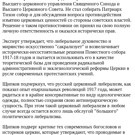
Высшего церковного управления Священного Синода и
Высшего Церковного Совета. Не стал собирать Патриарх
Тихон собор и для обсуждения вопроса противодействия
изъятию церковных ценностей со стороны советских властей.
Решение о таком противостоянии он принял на свою полную
личную ответственность и оказался исторически прав.
Эксперт утверждает, что либеральное духовенство и
мирянство искусственно "сакрализует" и возвеличивает
исторически-несостоятельные решения Поместного собора
1917-18 годов и пытается использовать его в качестве
теоретической базы для проведения радикальной
административной и экклезиологической реформы Церкви в
русле современных протестантских учений.
Щипков подчеркнул, что русский церковный либерализм, как
показал опыт епархиальных революций 1917 года, может
рядиться и в крайне консервативные по виду идеологические
одежды, полностью сохраняя свою антииерархическую
сущность. При этом такой церковный либерализм в любом
случае всегда остается всего лишь обслугой "большого"
политического либерализма.
Щипков подверг критике тех современных богословов и
историков церкви, которые утверждают, что проводимые в