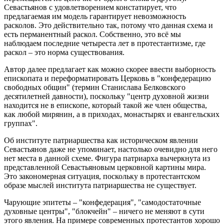
Севастьянов с удовлетворением констатирует, что
предлагаемая им модель гарантирует невозможность
расколов. Это действительно так, потому что данная схема и
есть перманентный раскол. Собственно, это всё мы
наблюдаем последние четыреста лет в протестантизме, где
раскол – это норма существования.
Автор далее предлагает как можно скорее ввести выборность
епископата и переформатировать Церковь в "конфедерацию
свободных общин" (термин Станислава Белковского
десятилетней давности), поскольку "центр духовной жизни
находится не в епископе, который такой же член общества,
как любой мирянин, а в приходах, монастырях и евангельских
группах".
Об институте патриаршества как историческом явлении
Севастьянов даже не упоминает, настолько очевидно для него
нет места в данной схеме. Фигура патриарха вычеркнута из
представленной Севастьяновым церковной картины мира.
Это закономерная ситуация, поскольку в протестантском
образе мыслей института патриаршества не существует.
Чарующие эпитеты – "конфедерация", "самодостаточные
духовные центры", "блокчейн" – ничего не меняют в сути
этого явления. На примере современных протестантов хорошо