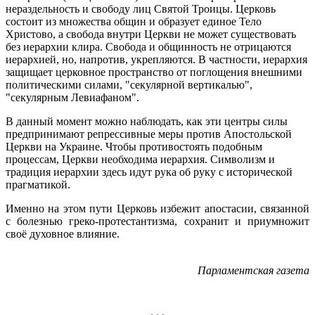
нераздельность и свободу лиц Святой Троицы. Церковь
состоит из множества общин и образует единое Тело
Христово, а свобода внутри Церкви не может существовать
без иерархии клира. Свобода и общинность не отрицаются
иерархией, но, напротив, укрепляются. В частности, иерархия
защищает церковное пространство от поглощения внешними
политическими силами, "секулярной вертикалью",
"секулярным Левиафаном".
В данный момент можно наблюдать, как эти центры силы
предпринимают репрессивные меры против Апостольской
Церкви на Украине. Чтобы противостоять подобным
процессам, Церкви необходима иерархия. Символизм и
традиция иерархии здесь идут рука об руку с исторической
прагматикой.
Именно на этом пути Церковь избежит апостасии, связанной
с болезнью греко-протестантизма, сохранит и приумножит
своё духовное влияние.
Парламентская газета