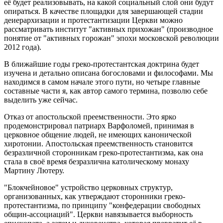
её будет реализовывать, на какой социальный слой они будут
опираться. В качестве площадки для завершающей стадии
деиерархизации и протестантизации Церкви можно
рассматривать институт "активных прихожан" (производное
понятие от "активных горожан" эпохи московской революции
2012 года).
В ближайшие годы греко-протестантская доктрина будет
изучена и детально описана богословами и философами. Мы
находимся в самом начале этого пути, но четыре главные
составные части я, как автор самого термина, позволю себе
выделить уже сейчас.
Отказ от апостольской преемственности. Это ярко
продемонстрировал патриарх Варфоломей, принимая в
церковное общение людей, не имеющих канонической
хиротонии. Апостольская преемственность становится
безразличной сторонникам греко-протестантизма, как она
стала в своё время безразлична католическому монаху
Мартину Лютеру.
"Блокчейновое" устройство церковных структур,
организованных, как утверждают сторонники греко-
протестантизма, по принципу "конфедерации свободных
общин-ассоциаций". Церкви навязывается выборность