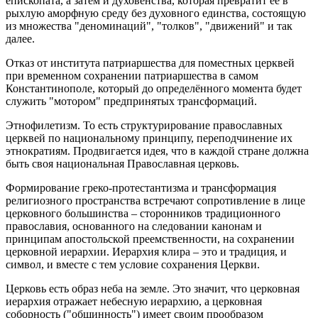
епископата, а затем и духовенства, которая превратит её в
рыхлую аморфную среду без духовного единства, состоящую
из множества "деноминаций", "толков", "движений" и так
далее.
Отказ от института патриаршества для поместных церквей
при временном сохранении патриаршества в самом
Константинополе, который до определённого момента будет
служить "мотором" предпринятых трансформаций.
Этнофилетизм. То есть структурирование православных
церквей по национальному принципу, переподчинение их
этнократиям. Продвигается идея, что в каждой стране должна
быть своя национальная Православная церковь.
Формирование греко-протестантизма и трансформация
религиозного пространства встречают сопротивление в лице
церковного большинства – сторонников традиционного
православия, основанного на следовании канонам и
принципам апостольской преемственности, на сохранении
церковной иерархии. Иерархия клира – это и традиция, и
символ, и вместе с тем условие сохранения Церкви.
Церковь есть образ неба на земле. Это значит, что церковная
иерархия отражает небесную иерархию, а церковная
соборность ("общинность") имеет своим прообразом