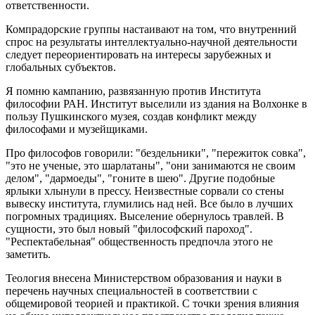
ответственности.
Компрадорские группы настаивают на том, что внутренний
спрос на результаты интеллектуально-научной деятельности
следует переориентировать на интересы зарубежных и
глобальных субъектов.
Я помню кампанию, развязанную против Института
философии РАН. Институт выселили из здания на Волхонке в
пользу Пушкинского музея, создав конфликт между
философами и музейщиками.
Про философов говорили: "бездельники", "пережиток совка",
"это не ученые, это шарлатаны", "они занимаются не своим
делом", "дармоеды", "гоните в шею". Другие подобные
ярлыки хлынули в прессу. Неизвестные сорвали со стены
вывеску института, глумились над ней. Все было в лучших
погромных традициях. Выселение обернулось травлей. В
сущности, это был новый "философский пароход".
"Респектабельная" общественность предпочла этого не
заметить.
Теология внесена Министерством образования и науки в
перечень научных специальностей в соответствии с
общемировой теорией и практикой. С точки зрения влияния