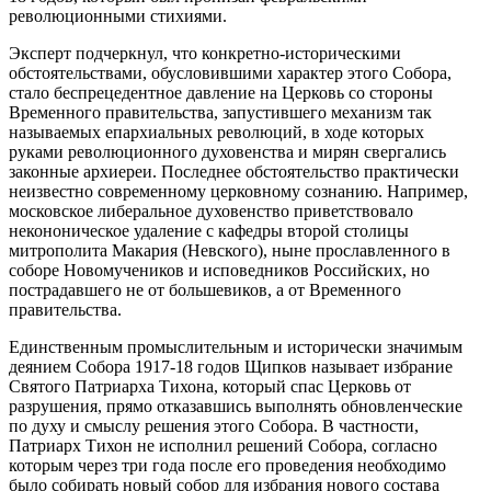
революционными стихиями.
Эксперт подчеркнул, что конкретно-историческими
обстоятельствами, обусловившими характер этого Собора,
стало беспрецедентное давление на Церковь со стороны
Временного правительства, запустившего механизм так
называемых епархиальных революций, в ходе которых
руками революционного духовенства и мирян свергались
законные архиереи. Последнее обстоятельство практически
неизвестно современному церковному сознанию. Например,
московское либеральное духовенство приветствовало
некононическое удаление с кафедры второй столицы
митрополита Макария (Невского), ныне прославленного в
соборе Новомучеников и исповедников Российских, но
пострадавшего не от большевиков, а от Временного
правительства.
Единственным промыслительным и исторически значимым
деянием Собора 1917-18 годов Щипков называет избрание
Святого Патриарха Тихона, который спас Церковь от
разрушения, прямо отказавшись выполнять обновленческие
по духу и смыслу решения этого Собора. В частности,
Патриарх Тихон не исполнил решений Собора, согласно
которым через три года после его проведения необходимо
было собирать новый собор для избрания нового состава