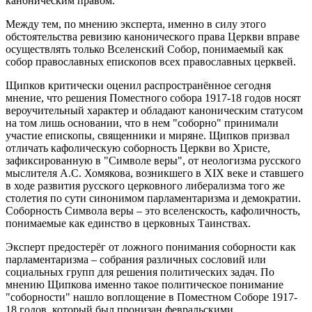
каноническим правом.
Между тем, по мнению эксперта, именно в силу этого
обстоятельства ревизию канонического права Церкви вправе
осуществлять только Вселенский Собор, понимаемый как
собор православных епископов всех православных церквей.
Щипков критически оценил распространённое сегодня
мнение, что решения Поместного собора 1917-18 годов носят
вероучительный характер и обладают каноническим статусом
на том лишь основании, что в нем "соборно" принимали
участие епископы, священники и миряне. Щипков призвал
отличать кафолическую соборность Церкви во Христе,
зафиксированную в "Символе веры", от неологизма русского
мыслителя А.С. Хомякова, возникшего в XIX веке и ставшего
в ходе развития русского церковного либерализма того же
столетия по сути синонимом парламентаризма и демократии.
Соборность Символа веры – это вселенскость, кафоличность,
понимаемые как единство в церковных Таинствах.
Эксперт предостерёг от ложного понимания соборности как
парламентаризма – собрания различных сословий или
социальных групп для решения политических задач. По
мнению Щипкова именно такое политическое понимание
"соборности" нашло воплощение в Поместном Соборе 1917-
18 годов, который был пронизан февральскими