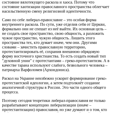
состояние вялотекущего раскола и хаоса. Потому что
состояние хаотизации православного пространства облегчает
насильственную смену религиозной идентичности.
Само по себе либерал-православие – это особая форма
внутреннего раскола. По сути, уже отделив себя от Церкви,
формально они не спешат из неё выйти. Их основная цель –
не создать свое пространство, свою общность, а разложить
чужое пространство, чужую общность. Лишить этого
пространства тех, кто думает иначе, чем они. Другими
словами – зачистить православную территорию,
протестантизировать её, сохранив внешнюю обрядовую
форму восточного христианства. То есть создать новый тип
"духовной унии" с протестантами – греко-протестантизм. А в
качестве тарана используют слабого, безвольного человека –
патриарха Варфоломея (Архондониса).
Раскол на Украине неизбежно ускорит формирование греко-
протестантской идеологии, а затем подтолкнёт создание
аналогичной структуры в России. Это части одного общего
процесса.
Поэтому сегодня теоретики либерал-православия не только
разрабатывают концепцию либерализации (иначе –
протестантизации) православия, но уже думают и о том, кто