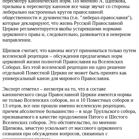
пересмотру канонических норм. По мнению А. Щипкова,
призывы к пересмотру канонов все чаще звучат со стороны
либерально настроенных кругов православной
общественности и духовенства (т.н. "либерал-православия"),
которые декларируют, что жизнь Русской Православной
Церкви регламентируется якобы устаревшими нормами
церковного права и, следовательно, развивается в неверном
направлении.
Щипков считает, что каноны могут приниматься только путем
вселенской рецепции – обсуждения предлагаемых норм
церковной жизни полнотой Православия на Вселенских
Соборах. Без этой вселенской рецепции ни одно решение
отдельной Поместной Церкви не может быть принято как
универсальный канон для мирового Православия.
Эксперт отметил – несмотря на то, что в составе
канонического свода Православной Церкви имеются нормы
не только Вселенских соборов, но и 10 Поместных соборов и
13 отцов, все они прошли именно вселенскую рецепцию,
причем абсолютное большинство – в ходе Трулльского собора,
признаваемого в качестве продолжения Пятого и Шестого
Вселенских соборов. Это обстоятельство, по мнению
Щипкова, зачастую ускользает от массового церковного
сознания при обсуждении вопросов, связанных с