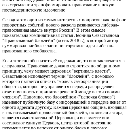
его стремлении трансформировать православие в некую
постмодернистскую идеологию.
Сегодня это один из самых интересных вопросов: как на фоне
поворотных событий нового раскола развивается либерал-
православная мысль внутри России? В этом смысле
показательна компилятивная статья Леонида Севастьянова
"Православный блокчейн" (осень 2018 г.), в которой автор
суммировал наиболее часто повторяемые идеи либерал-
православного сообщества.
Если тезисно обозначить её содержание, то оно заключается в
следующем. Православие должно строиться по общинному
принципу, чему мешает церковная "вертикаль власти".
Севастьянов использует термин "блокчейн", с помощью
которого пытается описать "модель самоорганизации
общества, которое не управляется сверху, а распределяет
ответственность и принятие решений между всеми своими
членами". Напомню, что блокчейном ("цепочка блоков")
называют публичную базу с информацией о передаче денег от
одного адресата другому. Каждая церковная община, входящая
в так называемый православный блокчейн, по мысли автора,
является самостоятельной Церковью, а все вместе они
составляют единую Церковь, центр которой постоянно
перемещается по цепочке от одного блока к другому.