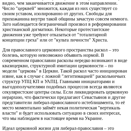
видно, чем заканчивается движение в этом направлении.
Число "церквей" множится, каждая из них существует со
своим уставом, изолированно от других. Свободы для
прихожанина внутри такой общины зачастую совсем немного.
Зато наблюдается безграничный произвол в реформировании
христианской догматики. Некоторые протестантские
движения уже требуют отказаться от "тоталитарной
концепции греха" или от "культа личности" Христа.
Для православного церковного пространства раскол – это
болезнь, которую невозможно объявить нормой. В
современном православии расколы нередко возникают в виде
квазицеркви, структурной имитации церковности – по
модели "церковь" в Церкви. Такой раскол часто инициирован
извне, как в случае с ложной "легитимацией" раскольничьих
структур УПЦ КП и УАПЦ. Главными инициаторами и
выгодополучателями подобных процессов всегда являются
секуляристские центры силы. Если ликвидировать церковную
иерархию, что фактически предлагают Севастьянов и другие
представители либерал-православного истеблишмента, то её
место моментально займёт некая политическая "вертикаль
власти" и будет использовать ситуацию в своих интересах,
что мы наблюдаем в настоящее время на Украине.
Идеал церковной жизни для либерал-православия – это