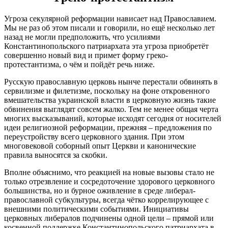
Угроза секулярной реформации нависает над Православием.
Мы не раз об этом писали и говорили, но ещё несколько лет
назад не могли предположить, что усилиями
Константинопольского патриархата эта угроза приобретёт
совершенно новый вид и примет форму греко-
протестантизма, о чём и пойдёт речь ниже.
Русскую православную церковь нынче перестали обвинять в
сервилизме и филетизме, поскольку на фоне откровенного
вмешательства украинской власти в церковную жизнь такие
обвинения выглядят совсем жалко. Тем не менее общая черта
многих высказываний, которые исходят сегодня от носителей
идеи религиозной реформации, прежняя – предложения по
переустройству всего церковного здания. При этом
многовековой соборный опыт Церкви и канонические
правила выносятся за скобки.
Вполне объяснимо, что реакцией на новые вызовы стало не
только отрезвление и сосредоточение здорового церковного
большинства, но и бурное оживление в среде либерал-
православной субкультуры, всегда чётко коррелирующее с
внешними политическими событиями. Инициативы
церковных либералов подчинены одной цели – прямой или
косвенной поддержке Константинопольского патриархата в