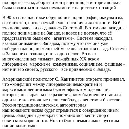
поощрять секты, аборты и контрацепцию, а история должна
была излагаться только немцами и с нацистских позиций.
В 90-х гг. на нас тоже обрушились порнография, оккультизм,
сектантство, воспеваемый культ насилия и жестокости. Всё
это поощрялось и создавалось Системой. В этом она находила
полное понимание на Западе, и вовсе не потому, что её
представители были его «агентами». Система находила
взаимопонимание с Западом, потому что там она уже
победила давно, по меньшей мере два столетия назад. Система
и Запад не союзники, они - одно целое. Во всех
многочисленных «измах», рождённых ХХ веком,
либерализме, марксизме, коммунизме, социализме, фашизме -
нет ничего своего, русского - всё привнесёно с Запада.
Американский политолог С. Хантингтон открыто признавал,
что «конфликт между либеральной демократией и
марксизмом-ленинизмом был конфликтом идеологий,
которые, невзирая на все различия, хотя бы внешне ставили
одни и те же основные цели: свободу, равенство и братство.
Россия традиционалистская, авторитарная,
националистическая будет стремиться к совершенно иным
целям. Западный демократ спокойно мог вести спор с
советским марксистом. Но это будет немыслимо с русским
националистом».