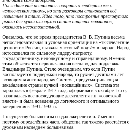
это даже сами либералы.
Последние ещё пытаются говорить о «либерализме с
человеческим лицом», но эти разговоры становятся всё
невнятнее и тише. Идея того, что построение пресловутого
рынка для кучки олигархов стоит нищеты миллионов,
оказалась несостоятельной.
Оказалось, что во время президентства В. В. Путина весьма
непоследовательная и условная ориентация на «тысячелетние
ценности» России, вызвала массовый подъём в народе. Народ
истосковался по сильному лидеру-патриоту,
государственнику, неподкупному и справедливому. Именно
этим объясняется первоначальная всенародная поддержка
Владимира Путина. Стало очевидным, что если Путин
воспользуется поддержкой народа, то рухнет десятками лет
возводимая антинародная Система, предусматривающая
закабаление страны кучкой «посвящённых». Система эта
зародилась в феврале 1917 года, оформилась в октябре 17-го,
развивалась все последующие десятилетия т.н. «советской
власти» и была доведена до логического и оптимального
завершения в 1991-1993 гг.
По существу большевизм создал лжерелигию. Именно
поэтому определённая часть общества так тяжело расстаётся с
духовным наследием большевизма.