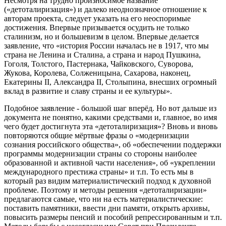
Несмотря на трудно произносимое название
(«детоталиризация») и далеко неоднозначное отношение к
авторам проекта, следует указать на его неоспоримые
достижения. Впервые призывается осудить не только
сталинизм, но и большевизм в целом. Впервые делается
заявление, что «история России началась не в 1917, что мы
страна не Ленина и Сталина, а страна и народ Пушкина,
Гоголя, Толстого, Пастернака, Чайковского, Суворова,
Жукова, Королева, Солженицына, Сахарова, наконец,
Екатерины II, Александра II, Столыпина, внесших огромный
вклад в развитие и славу страны и ее культуры».
Подобное заявление - большой шаг вперёд. Но вот дальше из
документа не понятно, какими средствами и, главное, во имя
чего будет достигнута эта «детоталиризация»? Вновь и вновь
повторяются общие мёртвые фразы о «модернизации
сознания российского общества», об «обеспечении поддержки
программы модернизации страны со стороны наиболее
образованной и активной части населения», об «укреплении
международного престижа страны» и т.п. То есть мы в
который раз видим материалистический подход к духовной
проблеме. Поэтому и методы решения «детоталиризации»
предлагаются самые, что ни на есть материалистические:
поставить памятники, ввести дни памяти, открыть архивы,
повысить размеры пенсий и пособий репрессированным и т.п.