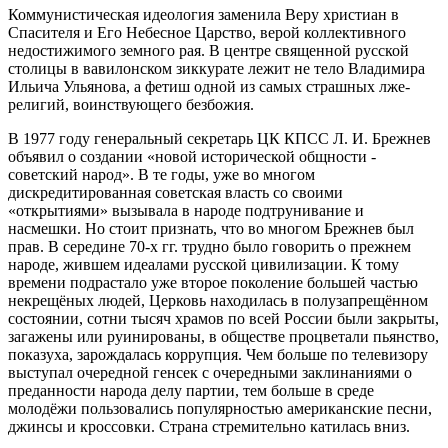
Коммунистическая идеология заменила Веру христиан в
Спасителя и Его Небесное Царство, верой коллективного
недостижимого земного рая. В центре священной русской
столицы в вавилонском зиккурате лежит не тело Владимира
Ильича Ульянова, а фетиш одной из самых страшных лже-
религий, воинствующего безбожия.
В 1977 году генеральный секретарь ЦК КПСС Л. И. Брежнев
объявил о создании «новой исторической общности -
советский народ». В те годы, уже во многом
дискредитированная советская власть со своими
«открытиями» вызывала в народе подтрунивание и
насмешки. Но стоит признать, что во многом Брежнев был
прав. В середине 70-х гг. трудно было говорить о прежнем
народе, жившем идеалами русской цивилизации. К тому
времени подрастало уже второе поколение большей частью
некрещёных людей, Церковь находилась в полузапрещённом
состоянии, сотни тысяч храмов по всей России были закрыты,
загажены или руинированы, в обществе процветали пьянство,
показуха, зарождалась коррупция. Чем больше по телевизору
выступал очередной генсек с очередными заклинаниями о
преданности народа делу партии, тем больше в среде
молодёжи пользовались популярностью американские песни,
джинсы и кроссовки. Страна стремительно катилась вниз.