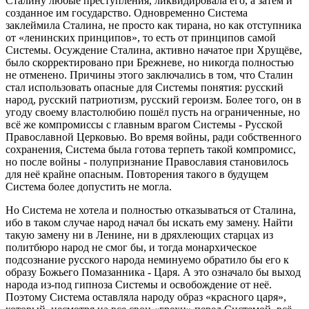
Сталину любые преступления, ликвидировала его, а затем и
созданное им государство. Одновременно Система
заклеймила Сталина, не просто как тирана, но как отступника
от «ленинских принципов», то есть от принципов самой
Системы. Осуждение Сталина, активно начатое при Хрущёве,
было скорректировано при Брежневе, но никогда полностью
не отменено. Причины этого заключались в том, что Сталин
стал использовать опасные для Системы понятия: русский
народ, русский патриотизм, русский героизм. Более того, он в
угоду своему властолюбию пошёл пусть на ограниченные, но
всё же компромиссы с главным врагом Системы - Русской
Православной Церковью. Во время войны, ради собственного
сохранения, Система была готова терпеть такой компромисс,
но после войны - полупризнание Православия становилось
для неё крайне опасным. Повторения такого в будущем
Система более допустить не могла.
Но Система не хотела и полностью отказываться от Сталина,
ибо в таком случае народ начал бы искать ему замену. Найти
такую замену ни в Ленине, ни в дряхлеющих старцах из
политбюро народ не смог бы, и тогда монархическое
подсознание русского народа неминуемо обратило бы его к
образу Божьего Помазанника - Царя. А это означало бы выход
народа из-под гипноза Системы и освобождение от неё.
Поэтому Система оставляла народу образ «красного царя»,