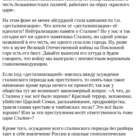
честь большевистских палачей, работают на образ «красного
царя».
На этом фоне не менее абсурдной стала кампания по т.н.
«десталинизации». Что хотели от «десталинизации» её
идеологи? Нейтрализацию памяти о Сталине? Но у нас и так
сегодня нет ни одного памятника Сталину, ни одной улицы
названной в его честь, ни одного села или города. Ну, разве
что в музее Великой Отечественной войны на Поклонной
горе есть его бюст. Давайте вынесем его оттуда и будем
говорить, что войну мы выиграли с неизвестным верховным
главнокомандующим.
Если под «десталинизацией» имелось ввиду осуждение
сталинского периода как преступного, то опять-таки такое
начинание кроме вреда ничего не принесёт, так как у
общества тут же возникнет закономерный вопрос: «А что, до
Сталина у нас всё было хорошо? Красный террор, заложники,
убийство Царской Семьи, расказачивание, продразвёрстка,
травля газами крестьян в тамбовских лесах? Это всё было
хорошо? Или за эти преступления несёт ответственность тоже
один Сталин»?
Кроме того, осуждение всего сталинского периода без разбора
таит в себе вовлечение России в опасные геополитические