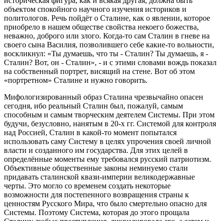
историческая фигура, как и всякая другая, должна быть
объектом спокойного научного изучения историков и
политологов. Речь пойдёт о Сталине, как о явлении, которое
приобрело в нашем обществе свойства некоего божества,
неважно, доброго или злого. Когда-то сам Сталин в гневе на
своего сына Василия, позволившего себе какие-то вольности,
воскликнул: «Ты думаешь, что ты - Сталин? Ты думаешь, я -
Сталин? Вот, он - Сталин», - и с этими словами вождь показал
на собственный портрет, висящий на стене. Вот об этом
«портретном» Сталине и нужно говорить.
Мифологизированный образ Сталина чрезвычайно опасен
сегодня, ибо реальный Сталин был, пожалуй, самым
способным и самым творческим деятелем Системы. При этом
будучи, безусловно, нанятым в 20-х гг. Системой для контроля
над Россией, Сталин в какой-то момент попытался
использовать саму Систему в целях упрочения своей личной
власти и созданного им государства. Для этих целей в
определённые моменты ему требовался русский патриотизм.
Объективные общественные законы неминуемо стали
придавать сталинской квази-империи великодержавные
черты. Это могло со временем создать некоторые
возможности для постепенного возвращения страны к
ценностям Русского Мира, что было смертельно опасно для
Системы. Поэтому Система, которая до этого прощала