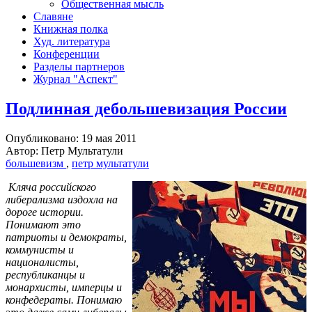
Общественная мысль
Славяне
Книжная полка
Худ. литература
Конференции
Разделы партнеров
Журнал "Аспект"
Подлинная дебольшевизация России
Опубликовано: 19 мая 2011
Автор: Петр Мультатули
большевизм
,
петр мультатули
Кляча российского
либерализма издохла на
дороге истории.
Понимают это
патриоты и демократы,
коммунисты и
националисты,
республиканцы и
монархисты, имперцы и
конфедераты. Понимаю