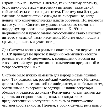
Страна, но - не Система. Системе, как и всякому паразиту,
было важно остаться у источника питания - даже ценой
гибели объекта своего паразитизма. Поэтому она без труда
сменила большевистские одежды на либеральные, когда
поняла, что коммунистическая власть обречена. Но, несмотря
на все усилия, Системе не удалось полностью сломить в
народе дух православной цивилизации. К 1991 г.
национальное и православное самосознание стало вызывать
интерес у немалой части населения. Многие люди пошли в
храмы, принялись изучать историю.
Для Системы возникла реальная опасность, что перемены в
СССР приведут не просто к падению коммунистического
режима, но и к её свержению, к возвращению России на
тысячелетний путь развития, насильственно прерванный в
феврале-октябре 1917 г.
Системе было нужно наметить для народа новые ложные
вехи. Так родился т.н. российский «либерализм». На самом
деле это был вовсе никакой не либерализм, а необольшевизм,
облачённый в либеральные одежды. Бывшие секретари
обкомов и редактор журнала «Коммунист» стали такими же
яростными сторонниками рынка, как когда-то их
предшественники исступлённо бились за уничтожение
частной собственности. Причём, в обоих случаях речь шла о