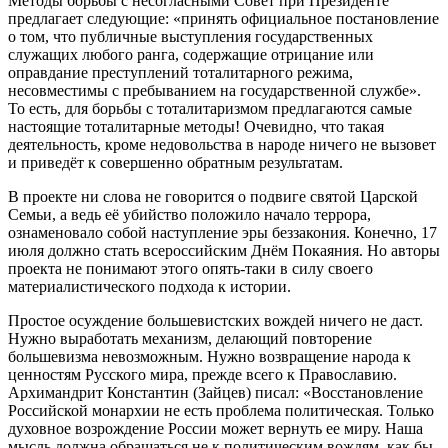
Методы борьбы с несогласными Совет при Президенте
предлагает следующие: «принять официальное постановление
о том, что публичные выступления государственных
служащих любого ранга, содержащие отрицание или
оправдание преступлений тоталитарного режима,
несовместимы с пребыванием на государственной службе».
То есть, для борьбы с тоталитаризмом предлагаются самые
настоящие тоталитарные методы! Очевидно, что такая
деятельность, кроме недовольства в народе ничего не вызовет
и приведёт к совершенно обратным результатам.
В проекте ни слова не говорится о подвиге святой Царской
Семьи, а ведь её убийство положило начало террора,
ознаменовало собой наступление эры беззакония. Конечно, 17
июля должно стать всероссийским Днём Покаяния. Но авторы
проекта не понимают этого опять-таки в силу своего
материалистического подхода к истории.
Простое осуждение большевистских вождей ничего не даст.
Нужно выработать механизм, делающий повторение
большевизма невозможным. Нужно возвращение народа к
ценностям Русского мира, прежде всего к Православию.
Архимандрит Константин (Зайцев) писал: «Восстановление
Российской монархии не есть проблема политическая. Только
духовное возрождение России может вернуть ее миру. Наша
мысль должна обращаться не к политическим вождям, как бы