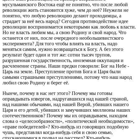
мусульманского Востока ещё не понятно, что после любой
революции жить становится хуже, чем до неё? Неужели не
понятно, что любую революцию делают проходимцы, а
страдает за неё весь народ? Сегодня противодействие идее
революции воспринимается некоторыми как любовь к власти.
Но не власть любим мы, а свою Родину и свой народ. Что
останется от них, после очередного необольшевистского
эксперимента? Для того чтобы влиять на власть, надо
меняться самим, нужно возвращаться к Богу. А без этого
результат будет один и тот же: сотни тысяч трупов,
разрушенная государственность, иноземная оккупация и
расчленение страны. Наши предки говорили: Бог на Небе -
Царь на земле. Преступление против Бога и Царя были
самыми страшными преступлениями, потому что наш народ
любил свою Родину и берег её.
Нынче, почему в нас нет этого? Почему мы готовы
оправдывать извергов, надругавшихся над нашей страной,
над нашими обычаями, над нашей Верой, убивших нашего
Царя и его детей, убивших и замучивших миллионы наших
соотечественников? Почему мы их оправдываем, находим
слова о «целесообразности», «политической необходимости»,
«праве победителей»? Кто-нибудь из говорящих подобную
чушь, представлял когда-нибудь себя и свою семью,
спускающимися в подвал на расстрел? Кто-нибудь