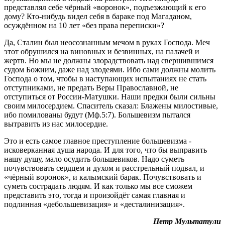
представлял себе чёрный «воронок», подъезжающий к его
дому? Кто-нибудь видел себя в бараке под Магаданом,
осуждённом на 10 лет «без права переписки»?
Да, Сталин был неосознанным мечом в руках Господа. Меч
этот обрушился на виновных и безвинных, на палачей и
жертв. Но мы не должны злорадствовать над свершившимся
судом Божиим, даже над злодеями. Ибо сами должны молить
Господа о том, чтобы в наступающих испытаниях не стать
отступниками, не предать Веры Православной, не
отступиться от России-Матушки. Наши предки были сильны
своим милосердием. Спаситель сказал: Блажены милостивые,
ибо помилованы будут (Мф.5:7). Большевизм пытался
вытравить из нас милосердие.
Это и есть самое главное преступление большевизма -
исковерканная душа народа. И для того, что бы выправить
нашу душу, мало осудить большевиков. Надо суметь
почувствовать сердцем и духом и расстрельный подвал, и
«чёрный воронок», и калымский барак. Почувствовать и
суметь сострадать людям. И как только мы все сможем
представить это, тогда и произойдёт самая главная и
подлинная «дебольшевизация» и «десталинизация».
Петр Мультатули