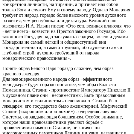
конкретной личности, на тирании, а признаёт над собой
только Бога и служит Ему и своему народу. Однако Монархия
требует от народа гораздо более высокого уровня духовного
развития, чем республика или диктатура. Великий наш
мыслитель И.А. Ильин писал: «Это есть великая иллюзия, что
«легче всего» возвести на Престол законного Государя. Ибо
законного Государя надо заслужить сердцем, волею и делами.
Монархия не самый лёгкий и общедоступный вид
государственности, а самый трудный, ибо душевно самый
глубокий строй, духовно требующий от народа
монархического правосознания».
Понять образ Белого Царя гораздо сложнее, чем образ
красного лжецаря.
Для невоцерковлённого народа образ «эффективного
менеджера» будет гораздо понятнее, чем образ Божьего
Помазанника. Сталин - противостоит Императору Николаю II,
в духовном плане они - несовместимы. Быть православным
монархистом и сталинистом - невозможно. Сталин был
лжецарём, его государство было лжеимперией. Мифический
Сталин («хороший» или «плохой») - очередная ловушка
Системы, оправдывающая большевизм. Особое внимание,
которое наши правозащитники уделяют борьбе с
проявлениями памяти о Сталине, не касаясь ни
многочисленных памятников Ленину, ни улиц, названных в