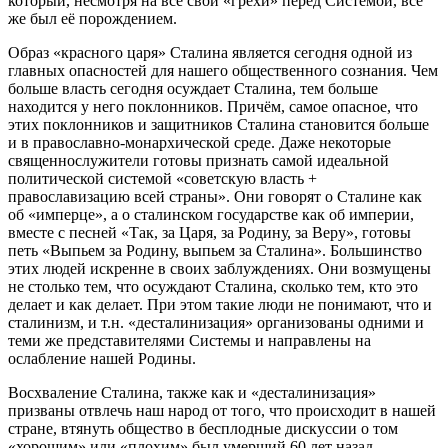
который, несмотря на все свои «грехи» перед Системой, всё
же был её порождением.
Образ «красного царя» Сталина является сегодня одной из
главных опасностей для нашего общественного сознания. Чем
больше власть сегодня осуждает Сталина, тем больше
находится у него поклонников. Причём, самое опасное, что
этих поклонников и защитников Сталина становится больше
и в православно-монархической среде. Даже некоторые
священнослужители готовы признать самой идеальной
политической системой «советскую власть +
православизацию всей страны». Они говорят о Сталине как
об «имперце», а о сталинском государстве как об империи,
вместе с песней «Так, за Царя, за Родину, за Веру», готовы
петь «Выпьем за Родину, выпьем за Сталина». Большинство
этих людей искренне в своих заблуждениях. Они возмущены
не столько тем, что осуждают Сталина, сколько тем, кто это
делает и как делает. При этом такие люди не понимают, что и
сталинизм, и т.н. «десталинизация» организованы одними и
теми же представителями Системы и направлены на
ослабление нашей Родины.
Восхваление Сталина, также как и «десталинизация»
призваны отвлечь наш народ от того, что происходит в нашей
стране, втянуть общество в бесплодные дискуссии о том
«хорошим» или «плохим» был умерший 60 лет назад