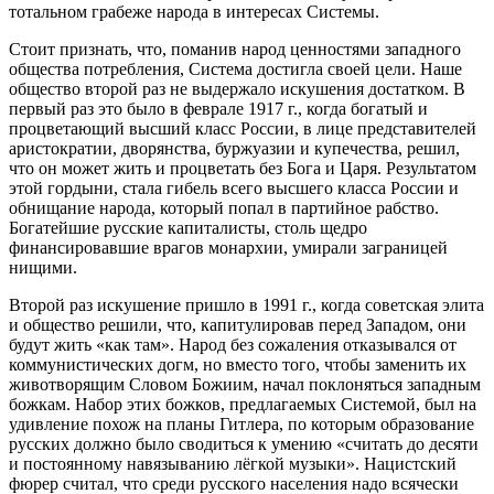
тотальном грабеже народа в интересах Системы.
Стоит признать, что, поманив народ ценностями западного
общества потребления, Система достигла своей цели. Наше
общество второй раз не выдержало искушения достатком. В
первый раз это было в феврале 1917 г., когда богатый и
процветающий высший класс России, в лице представителей
аристократии, дворянства, буржуазии и купечества, решил,
что он может жить и процветать без Бога и Царя. Результатом
этой гордыни, стала гибель всего высшего класса России и
обнищание народа, который попал в партийное рабство.
Богатейшие русские капиталисты, столь щедро
финансировавшие врагов монархии, умирали заграницей
нищими.
Второй раз искушение пришло в 1991 г., когда советская элита
и общество решили, что, капитулировав перед Западом, они
будут жить «как там». Народ без сожаления отказывался от
коммунистических догм, но вместо того, чтобы заменить их
животворящим Словом Божиим, начал поклоняться западным
божкам. Набор этих божков, предлагаемых Системой, был на
удивление похож на планы Гитлера, по которым образование
русских должно было сводиться к умению «считать до десяти
и постоянному навязыванию лёгкой музыки». Нацистский
фюрер считал, что среди русского населения надо всячески