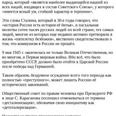
народ, который «является наиболее выдающейся нацией из
всех наций, входящих в состав Советского Союза», у которого
«имеется ясный ум, стойкий характер и терпение».
Эти слова Сталина, который в 30-е годы говорил, что
«история России есть история её битья», и пасхальная
молитва сотен тысяч русских людей по всей стране, тех самых
людей, многие из которых еще недавно активно претворяли в
жизнь «пятилетку безбожия», явственно свидетельствовали о
том, что коммунизм в России не прошёл.
9 мая 1945 г. окончилась не только Великая Отечественная, но
во многом, и Первая мировая война. Ибо всё, что было
приобретено СССР, должно было отойти к Царской России
после победы над Германией.
Таким образом, бездумное осуждение всего того периода как
полностью «преступного», может лишить Россию её
исторических завоеваний.
Общественный совет по правам человека при Президенте РФ
в лице С. Караганова поспешил отмежеваться от термина
«десталинизация», обозначив свою инициативу как
«детоталиризация».