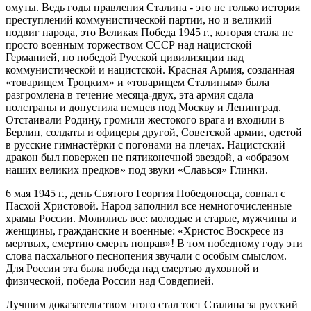
омуты. Ведь годы правления Сталина - это не только история
преступлений коммунистической партии, но и великий
подвиг народа, это Великая Победа 1945 г., которая стала не
просто военным торжеством СССР над нацистской
Германией, но победой Русской цивилизации над
коммунистической и нацистской. Красная Армия, созданная
«товарищем Троцким» и «товарищем Сталиным» была
разгромлена в течение месяца-двух, эта армия сдала
полстраны и допустила немцев под Москву и Ленинград.
Отстаивали Родину, громили жестокого врага и входили в
Берлин, солдаты и офицеры другой, Советской армии, одетой
в русские гимнастёрки с погонами на плечах. Нацистский
дракон был повержен не пятиконечной звездой, а «образом
наших великих предков» под звуки «Славься» Глинки.
6 мая 1945 г., день Святого Георгия Победоносца, совпал с
Пасхой Христовой. Народ заполнил все немногочисленные
храмы России. Молились все: молодые и старые, мужчины и
женщины, гражданские и военные: «Христос Воскресе из
мертвых, смертию смерть поправ»! В том победному году эти
слова пасхального песнопения звучали с особым смыслом.
Для России эта была победа над смертью духовной и
физической, победа России над Совдепией.
Лучшим доказательством этого стал тост Сталина за русский