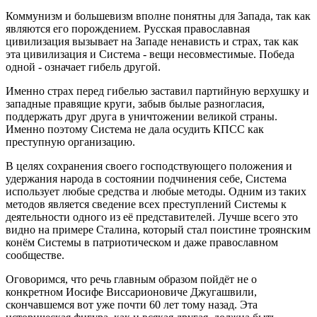
Коммунизм и большевизм вполне понятны для Запада, так как
являются его порождением. Русская православная
цивилизация вызывает на Западе ненависть и страх, так как
эта цивилизация и Система - вещи несовместимые. Победа
одной - означает гибель другой.
Именно страх перед гибелью заставил партийную верхушку и
западные правящие круги, забыв былые разногласия,
поддержать друг друга в уничтожении великой страны.
Именно поэтому Система не дала осудить КПСС как
преступную организацию.
В целях сохранения своего господствующего положения и
удержания народа в состоянии подчинения себе, Система
использует любые средства и любые методы. Одним из таких
методов является сведение всех преступлений Системы к
деятельности одного из её представителей. Лучше всего это
видно на примере Сталина, который стал поистине троянским
конём Системы в патриотическом и даже православном
сообществе.
Оговоримся, что речь главным образом пойдёт не о
конкретном Иосифе Виссарионовиче Джугашвили,
скончавшемся вот уже почти 60 лет тому назад. Эта