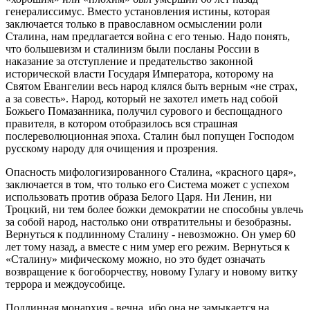
генералиссимус. Вместо установления истины, которая
заключается только в православном осмыслении роли
Сталина, нам предлагается война с его тенью. Надо понять,
что большевизм и сталинизм были посланы России в
наказание за отступление и предательство законной
исторической власти Государя Императора, которому на
Святом Евангелии весь народ клялся быть верным «не страх,
а за совесть». Народ, который не захотел иметь над собой
Божьего Помазанника, получил сурового и беспощадного
правителя, в котором отобразилось вся страшная
послереволюционная эпоха. Сталин был попущен Господом
русскому народу для очищения и прозрения.
Опасность мифологизированного Сталина, «красного царя»,
заключается в том, что только его Система может с успехом
использовать против образа Белого Царя. Ни Ленин, ни
Троцкий, ни тем более божки демократии не способны увлечь
за собой народ, настолько они отвратительны и безобразны.
Вернуться к подлинному Сталину - невозможно. Он умер 60
лет тому назад, а вместе с ним умер его режим. Вернуться к
«Сталину» мифическому можно, но это будет означать
возвращение к богоборчеству, новому Гулагу и новому витку
террора и междоусобице.
Подлинная монархия - вечна, ибо она не замыкается на