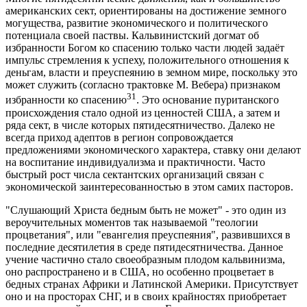
американских сект, ориентированы на достижение земного
могущества, развитие экономического и политического
потенциала своей паствы. Кальвинистский догмат об
избранности Богом ко спасению только части людей задаёт
импульс стремления к успеху, положительного отношения к
деньгам, власти и преуспеянию в земном мире, поскольку это
может служить (согласно трактовке М. Вебера) признаком
31
избранности ко спасению
. Это основание пуританского
происхождения стало одной из ценностей США, а затем и
ряда сект, в числе которых пятидесятничество. Далеко не
всегда приход адептов в регион сопровождается
предложениями экономического характера, ставку они делают
на воспитание индивидуализма и практичности. Часто
быстрый рост числа сектантских организаций связан с
экономической заинтересованностью в этом самих пасторов.
"Слушающий Христа бедным быть не может" - это один из
вероучительных моментов так называемой "теологии
процветания", или "евангелия преуспеяния", развившихся в
последние десятилетия в среде пятидесятничества. Данное
учение частично стало своеобразным плодом кальвинизма,
оно распространено и в США, но особенно процветает в
бедных странах Африки и Латинской Америки. Присутствует
оно и на просторах СНГ, и в своих крайностях приобретает