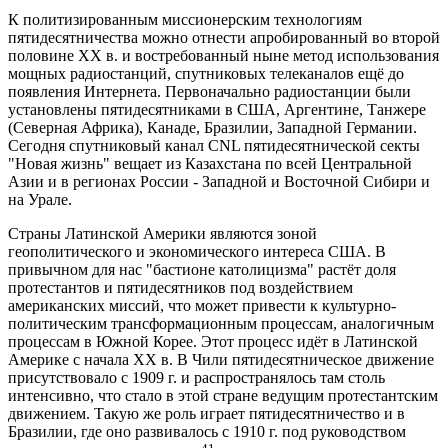
К политизированным миссионерским технологиям
пятидесятничества можно отнести апробированный во второй
половине ХХ в. и востребованный ныне метод использования
мощных радиостанций, спутниковых телеканалов ещё до
появления Интернета. Первоначально радиостанции были
установлены пятидесятниками в США, Аргентине, Танжере
(Северная Африка), Канаде, Бразилии, Западной Германии.
Сегодня спутниковый канал CNL пятидесятнической секты
"Новая жизнь" вещает из Казахстана по всей Центральной
Азии и в регионах России - Западной и Восточной Сибири и
на Урале.
Страны Латинской Америки являются зоной
геополитического и экономического интереса США. В
привычном для нас "бастионе католицизма" растёт доля
протестантов и пятидесятников под воздействием
американских миссий, что может привести к культурно-
политическим трансформационным процессам, аналогичным
процессам в Южной Корее. Этот процесс идёт в Латинской
Америке с начала ХХ в. В Чили пятидесятническое движение
присутствовало с 1909 г. и распространялось там столь
интенсивно, что стало в этой стране ведущим протестантским
движением. Такую же роль играет пятидесятничество и в
Бразилии, где оно развивалось с 1910 г. под руководством