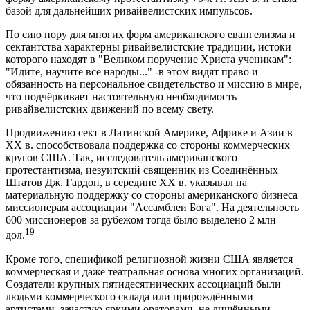
базой для дальнейших ривайвелистских импульсов.
По сию пору для многих форм американского евангелизма и
сектантства характерны ривайвелистские традиции, истоки
которого находят в "Великом поручение Христа ученикам":
"Идите, научите все народы..." -в этом видят право и
обязанность на персональное свидетельство и миссию в мире,
что подчёркивает настоятельную необходимость
ривайвелистских движений по всему свету.
Продвижению сект в Латинской Америке, Африке и Азии в
ХХ в. способствовала поддержка со стороны коммерческих
кругов США. Так, исследователь американского
протестантизма, иезуитский священник из Соединённых
Штатов Дж. Гардон, в середине ХХ в. указывал на
материальную поддержку со стороны американского бизнеса
миссионерам ассоциации "Ассамблеи Бога". На деятельность
600 миссионеров за рубежом тогда было выделено 2 млн
19
дол.
Кроме того, спецификой религиозной жизни США является
коммерческая и даже театральная основа многих организаций.
Создатели крупных пятидесятнических ассоциаций были
людьми коммерческого склада или прирождёнными
артистами, зачастую яркими ораторами, не лишёнными