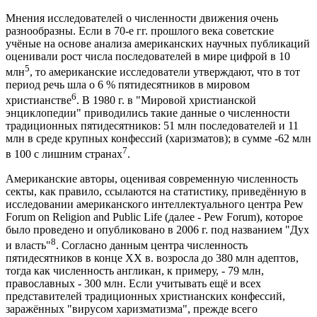
Мнения исследователей о численности движения очень
разнообразны. Если в 70-е гг. прошлого века советские
учёные на основе анализа американских научных публикаций
оценивали рост числа последователей в мире цифрой в 10
5
млн
, то американские исследователи утверждают, что в тот
период речь шла о 6 % пятидесятников в мировом
6
христианстве
. В 1980 г. в "Мировой христианской
энциклопедии" приводились такие данные о численности
традиционных пятидесятников: 51 млн последователей и 11
млн в среде крупных конфессий (харизматов); в сумме -62 млн
7
в 100 с лишним странах
.
Американские авторы, оценивая современную численность
секты, как правило, ссылаются на статистику, приведённую в
исследовании американского интеллектуального центра Pew
Forum on Religion and Public Life (далее - Pew Forum), которое
было проведено и опубликовано в 2006 г. под названием "Дух
8
и власть"
. Согласно данным центра численность
пятидесятников в конце ХХ в. возросла до 380 млн адептов,
тогда как численность англикан, к примеру, - 79 млн,
православных - 300 млн. Если учитывать ещё и всех
представителей традиционных христианских конфессий,
заражённых "вирусом харизматизма", прежде всего