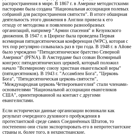
распространения в мире. В 1867 г. в Америке методистскими
пасторами была создана "Национальная ассоциация полевых
собраний для распространения святости". В итоге обширная
деятельность этого движения в Англии привела к его
отходу от методизма и появлению разнообразных
организаций, например "Армии спасения" и Кезуикского
движения. В 1947 г. в Цюрихе была проведена Первая
всемирная пятидесятническая конференция (WPC), которая с
тех пор регулярно созывалась раз в три года. В 1948 г. в Айове
было учреждено "Пятидесятническое братство Северной
Америки" (PFNA). В Амстердаме был созван Всемирный
конгресс пятидесятнических церквей, который положил
начало "Всемирному союзу христиан евангельской веры"
(пятидесятников). В 1943 г. "Ассамблеи Бога", "Церковь
Бога", "Пятидесятническая церковь святости",
"Международная церковь Четвероевангелия" стали членами-
основателями "Национальной ассоциации евангеликов
США", ориентированной на контакт с другими
евангелистами.
Если исторически данные организации возникали как
результат очередного духовного пробуждения в
протестантской среде самих Соединённых Штатов, то
постепенно они стали экспортировать его в непротестантские
страны и, более того, в нехристианские.