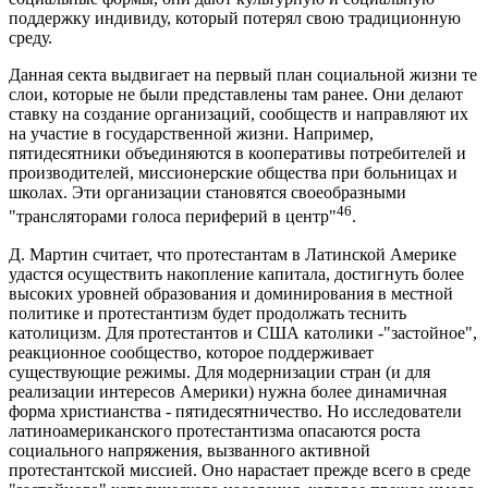
поддержку индивиду, который потерял свою традиционную
среду.
Данная секта выдвигает на первый план социальной жизни те
слои, которые не были представлены там ранее. Они делают
ставку на создание организаций, сообществ и направляют их
на участие в государственной жизни. Например,
пятидесятники объединяются в кооперативы потребителей и
производителей, миссионерские общества при больницах и
школах. Эти организации становятся своеобразными
46
"трансляторами голоса периферий в центр"
.
Д. Мартин считает, что протестантам в Латинской Америке
удастся осуществить накопление капитала, достигнуть более
высоких уровней образования и доминирования в местной
политике и протестантизм будет продолжать теснить
католицизм. Для протестантов и США католики -"застойное",
реакционное сообщество, которое поддерживает
существующие режимы. Для модернизации стран (и для
реализации интересов Америки) нужна более динамичная
форма христианства - пятидесятничество. Но исследователи
латиноамериканского протестантизма опасаются роста
социального напряжения, вызванного активной
протестантской миссией. Оно нарастает прежде всего в среде