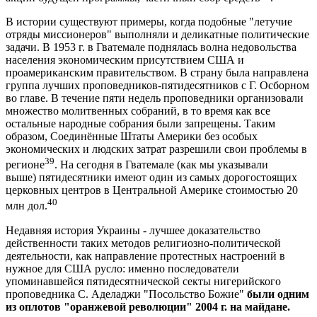
В истории существуют примеры, когда подобные "летучие
отряды миссионеров" выполняли и деликатные политические
задачи. В 1953 г. в Гватемале поднялась волна недовольства
населения экономическим присутствием США и
проамериканским правительством. В страну была направлена
группа лучших проповедников-пятидесятников с Г. Осборном
во главе. В течение пяти недель проповедники организовали
множество молитвенных собраний, в то время как все
остальные народные собрания были запрещены. Таким
образом, Соединённые Штаты Америки без особых
экономических и людских затрат разрешили свои проблемы в
39
регионе
. На сегодня в Гватемале (как мы указывали
выше) пятидесятники имеют один из самых дорогостоящих
церковных центров в Центральной Америке стоимостью 20
40
млн дол.
Недавняя история Украины - лучшее доказательство
действенности таких методов религиозно-политической
деятельности, как направление протестных настроений в
нужное для США русло: именно последователи
упоминавшейся пятидесятнической секты нигерийского
проповедника С. Аделаджи "Посольство Божие"
были одним
из оплотов "оранжевой революции" 2004 г. на майдане.