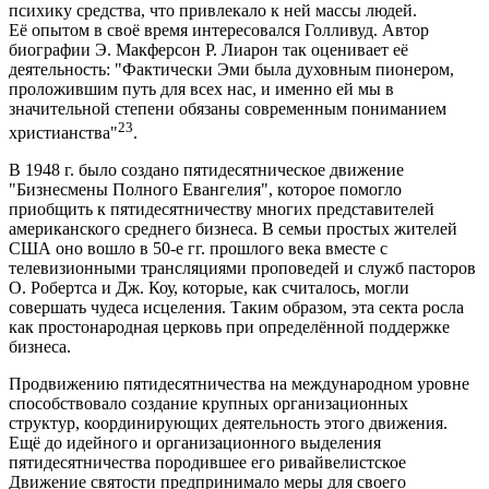
психику средства, что привлекало к ней массы людей.
Её опытом в своё время интересовался Голливуд. Автор
биографии Э. Макферсон Р. Лиарон так оценивает её
деятельность: "Фактически Эми была духовным пионером,
проложившим путь для всех нас, и именно ей мы в
значительной степени обязаны современным пониманием
23
христианства"
.
В 1948 г. было создано пятидесятническое движение
"Бизнесмены Полного Евангелия", которое помогло
приобщить к пятидесятничеству многих представителей
американского среднего бизнеса. В семьи простых жителей
США оно вошло в 50-е гг. прошлого века вместе с
телевизионными трансляциями проповедей и служб пасторов
О. Робертса и Дж. Коу, которые, как считалось, могли
совершать чудеса исцеления. Таким образом, эта секта росла
как простонародная церковь при определённой поддержке
бизнеса.
Продвижению пятидесятничества на международном уровне
способствовало создание крупных организационных
структур, координирующих деятельность этого движения.
Ещё до идейного и организационного выделения
пятидесятничества породившее его ривайвелистское
Движение святости предпринимало меры для своего