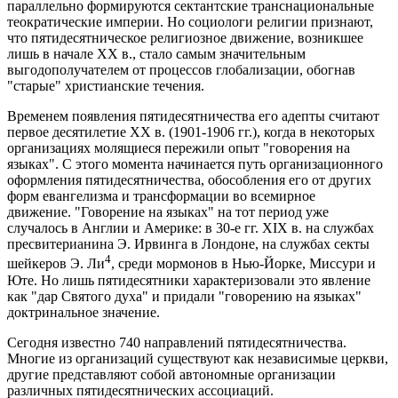
параллельно формируются сектантские транснациональные
теократические империи. Но социологи религии признают,
что пятидесятническое религиозное движение, возникшее
лишь в начале ХХ в., стало самым значительным
выгодополучателем от процессов глобализации, обогнав
"старые" христианские течения.
Временем появления пятидесятничества его адепты считают
первое десятилетие ХХ в. (1901-1906 гг.), когда в некоторых
организациях молящиеся пережили опыт "говорения на
языках". С этого момента начинается путь организационного
оформления пятидесятничества, обособления его от других
форм евангелизма и трансформации во всемирное
движение. "Говорение на языках" на тот период уже
случалось в Англии и Америке: в 30-е гг. XIX в. на службах
пресвитерианина Э. Ирвинга в Лондоне, на службах секты
4
шейкеров Э. Ли
, среди мормонов в Нью-Йорке, Миссури и
Юте. Но лишь пятидесятники характеризовали это явление
как "дар Святого духа" и придали "говорению на языках"
доктринальное значение.
Сегодня известно 740 направлений пятидесятничества.
Многие из организаций существуют как независимые церкви,
другие представляют собой автономные организации
различных пятидесятнических ассоциаций.