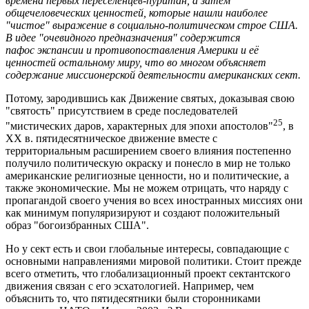
времена первых переселенцев-пуритан, а затем
общечеловеческих ценностей, которые нашли наиболее
"чистое" выражение в социально-политическом строе США.
В идее "очевидного предназначения" содержится
пафос экспансии и противопоставления Америки и её
ценностей остальному миру, что во многом объясняет
содержание миссионерской деятельности американских сект.
Потому, зародившись как Движение святых, доказывая свою
"святость" присутствием в среде последователей
25
"мистических даров, характерных для эпохи апостолов"
, в
ХХ в. пятидесятническое движение вместе с
территориальным расширением своего влияния постепенно
получило политическую окраску и понесло в мир не только
американские религиозные ценности, но и политические, а
также экономические. Мы не можем отрицать, что наряду с
пропагандой своего учения во всех иностранных миссиях они
как минимум популяризируют и создают положительный
образ "богоизбранных США".
Но у сект есть и свои глобальные интересы, совпадающие с
основными направлениями мировой политики. Стоит прежде
всего отметить, что глобализационный проект сектантского
движения связан с его эсхатологией. Например, чем
объяснить то, что пятидесятники были сторонниками