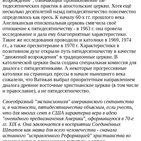
возрождение", означающий проникновение пя-
тидесятнических практик в апостольские церкви. Хотя ещё
несколько десятилетий назад пятидесятничество повсеместно
определялось как ересь. К началу 60-х гг. прошлого века
Англиканская епископальная церковь смягчила своё
отношение к пятидесятничеству - в 1963 г. она провела
исследование и дала ему благоприятные характеристики.
Такие же исследования проводили и католики в 1969, 1974
гг., а также пресвитериане в 1970 г. Характеристики в
позитивном духе открыли путь пятидесятничеству в качестве
"движений возрождения" в традиционные церкви. В
католической церкви была создана специальная комиссия для
диалога с пятидесятниками. А некоторые прогрессивные
католики на страницах прессы в начале нынешнего века
сожалели, что Ватикан выбрал приоритетным направлением
диалога древние восточные христианские церкви (в том числе
и православие), а не пятидесятничество.
Своеобразный "экспансионизм" американского сектантства
и, в частности, пятидесятничества объясним, если учесть,
что для многих сект в США характерна вера в идею
"очевидного предназначения Америки", оформившуюся в 70-е
гг. XIX в. Она заключается в восприятии Соединённых
Штатов как маяка для всего человечества - сначала
истинного "исправленного Реформацией" христианства во