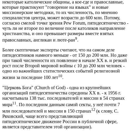
некоторые католические общины, а кое-где и православные,
которые практикуют "говорение на языках" и новые
миссионерские методики, то их численность, по мнению
специалистов центра, может возрасти до 600 млн. Потому,
согласно смелой точке зрения Pew Forum, пятидесятничество -
чуть ли не второе по величине после католиков направление
христианства, и оно превышает размеры вместе взятых
9
православных, англикан и люте-ран
.
Более скептичные эксперты считают, что на самом деле
пятидесятников намного меньше - от 150 до 200 млн. Но даже
при такой численности их появление в начале XX в. и резкий
рост после Второй мировой войны с 10 до 200 млн человек -
одно из важнейших статистических событий религиозной
10
жизни за последние 100 лет
.
"Церковь Бога" (Church of God) - одна из крупнейших
организаций пятидесятничества середины ХХ в. - к 1956 г.
насчитывала 138 тыс. последователей и миссии в 54 странах
11
мира
. По последним данным самой секты, у неё почти 7
12
млн последователей и миссии в 150 странах
(к слову, С.
Ряховский, чаще всего представляющий
пятидесятническое движение России в публичной сфере,
является представителем этой организации).