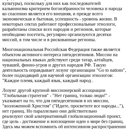
культуры), поскольку для них как последователей
кальвинизма критерием богоизбранности человека и народа
ко спасению является его внешняя, и прежде всего
экономическая и бытовая, успешность - уровень жизни. В
некоторых сектах работают профессиональные этнологи,
разработаны списки всех народов и регионов, которые
необходимо посетить, регулярно организуются десятки
миссий, в том числе и в рискованные регионы.
Многонациональная Российская Федерация также является
объектом активного интереса пятидесятников. Миссии на
национальных языках действуют среди татар, алтайцев,
чувашей, финно-угров и других народов РФ. Такую
деятельность оправдывает лозунг организации "Go to nations",
более подходящий для научной организации этнологов:
"Каждое племя, каждый язык, каждый народ .
Лозунг другой крупной миссионерской ассоциации
"Глобальная стратегия" - "Нет границ, только люди!" -
указывает на то, что для пятидесятников в их миссии,
"возложенной Христом" ("Идите, просветите все народы..."),
нет границ. Но параллельно они действительно
реализуют свой альтернативный глобализационный проект,
где цель - достижение и воплощение идеи о мире без границ.
Здесь мы можем вспомнить об интенсивном распространении