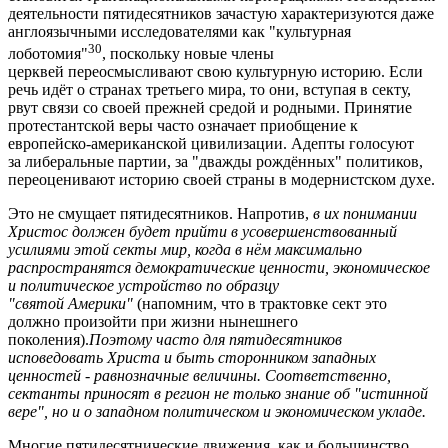
деятельности пятидесятников зачастую характеризуются даже
англоязычными исследователями как "культурная
30
лоботомия"
, поскольку новые члены
церквей переосмысливают свою культурную историю. Если
речь идёт о странах третьего мира, то они, вступая в секту,
рвут связи со своей прежней средой и родными. Принятие
протестантской веры часто означает приобщение к
европейско-американской цивилизации. Адепты голосуют
за либеральные партии, за "дважды рождённых" политиков,
переоценивают историю своей страны в модернистском духе.
Это не смущает пятидесятников. Напротив,
в их понимании
Христос должен будет прийти в усовершенствованный
усилиями этой секты мир, когда в нём максимально
распространятся демократические ценности, экономическое
и политическое устройство по образцу
"святой Америки"
(напомним, что в трактовке сект это
должно произойти при жизни нынешнего
поколения).
Поэтому часто для пятидесятников
исповедовать Христа и быть сторонником западных
ценностей - равнозначные величины. Соответственно,
сектанты приносят в регион не только знание об "истинной
вере", но и о западном политическом и экономическом укладе.
Многие пятидесятнические движения, как и большинство