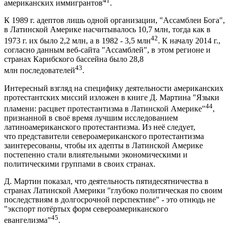
41
американских иммигрантов
.
К 1989 г. адептов лишь одной организации, "Ассамблеи Бога",
в Латинской Америке насчитывалось 10,7 млн, тогда как в
42
1973 г. их было 2,2 млн, а в 1982 - 3,5 млн
. К началу 2014 г.,
согласно данным веб-сайта "Ассамблей", в этом регионе и
странах Карибского бассейна было 28,8
43
млн последователей
.
Интересный взгляд на специфику деятельности американских
протестантских миссий изложен в книге Д. Мартина "Языки
44
пламени: расцвет протестантизма в Латинской Америке"
,
признанной в своё время лучшим исследованием
латиноамериканского протестантизма. Из неё следует,
что представители североамериканского протестантизма
заинтересованы, чтобы их адепты в Латинской Америке
постепенно стали влиятельными экономическими и
политическими группами в своих странах.
Д. Мартин показал, что деятельность пятидесятничества в
странах Латинской Америки "глубоко политическая по своим
последствиям в долгосрочной перспективе" - это отнюдь не
"экспорт потёртых форм североамериканского
45
евангелизма"
.