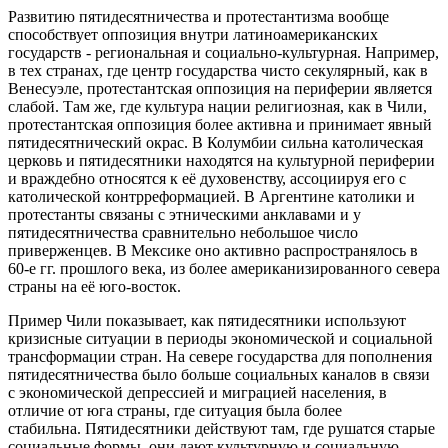
Развитию пятидесятничества и протестантизма вообще
способствует оппозиция внутри латиноамериканских
государств - региональная и социально-культурная. Например,
в тех странах, где центр государства чисто секулярный, как в
Венесуэле, протестантская оппозиция на периферии является
слабой. Там же, где культура нации религиозная, как в Чили,
протестантская оппозиция более активна и принимает явный
пятидесятнический окрас. В Колумбии сильна католическая
церковь и пятидесятники находятся на культурной периферии
и враждебно относятся к её духовенству, ассоциируя его с
католической контрреформацией. В Аргентине католики и
протестанты связаны с этническими анклавами и у
пятидесятничества сравнительно небольшое число
приверженцев. В Мексике оно активно распространялось в
60-е гг. прошлого века, из более американизированного севера
страны на её юго-восток.
Пример Чили показывает, как пятидесятники используют
кризисные ситуации в периоды экономической и социальной
трансформации стран. На севере государства для пополнения
пятидесятничества было больше социальных каналов в связи
с экономической депрессией и миграцией населения, в
отличие от юга страны, где ситуация была более
стабильна. Пятидесятники действуют там, где рушатся старые
социальные формы, они дают культурную и социальную