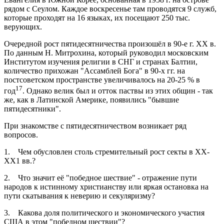
рядом с Сеулом. Каждое воскресенье там проводятся 9 служб,
которые проходят на 16 языках, их посещают 250 тыс.
верующих.
Очередной рост пятидесятничества произошёл в 90-е г. ХХ в.
По данным Н. Митрохина, который руководил московским
Институтом изучения религии в СНГ и странах Балтии,
количество прихожан "Ассамблей Бога" в 90-х гг. на
постсоветском пространстве увеличивалось на 20-25 % в
17
год
. Однако велик был и отток паствы из этих общин - так
же, как в Латинской Америке, появились "бывшие
пятидесятники".
При знакомстве с пятидесятничеством возникает ряд
вопросов.
1. Чем обусловлен столь стремительный рост секты в ХХ-
ХХ1 вв.?
2. Что значит её "победное шествие" - отражение пути
народов к истинному христианству или яркая остановка на
пути скатывания к неверию и секуляризму?
3. Какова доля политического и экономического участия
США в этом "победном шествии"?