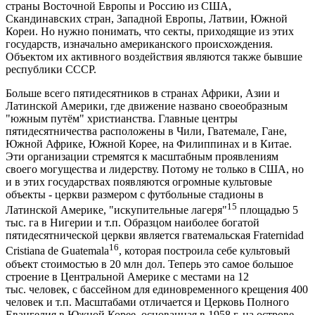
страны Восточной Европы и Россию из США,
Скандинавских стран, Западной Европы, Латвии, Южной
Кореи. Но нужно понимать, что секты, приходящие из этих
государств, изначально американского происхождения.
Объектом их активного воздействия являются также бывшие
республики СССР.
Больше всего пятидесятников в странах Африки, Азии и
Латинской Америки, где движение названо своеобразным
"южным путём" христианства. Главные центры
пятидесятничества расположены в Чили, Гватемале, Гане,
Южной Африке, Южной Корее, на Филиппинах и в Китае.
Эти организации стремятся к масштабным проявлениям
своего могущества и лидерству. Потому не только в США, но
и в этих государствах появляются огромные культовые
объекты - церкви размером с футбольные стадионы в
15
Латинской Америке, "искупительные лагеря"
площадью 5
тыс. га в Нигерии и т.п. Образцом наиболее богатой
пятидесятнической церкви является гватемальская Fraternidad
16
Cristiana de Guatemala
, которая построила себе культовый
объект стоимостью в 20 млн дол. Теперь это самое большое
строение в Центральной Америке с местами на 12
тыс. человек, с бассейном для единовременного крещения 400
человек и т.п. Масштабами отличается и Церковь Полного
Евангелия в Южной Корее, основанная в 1958 г. на острове