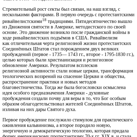
Стремительный рост секты был связан, на наш взгляд, с
несколькими факторами. В первую очередь с протестантскими
18
ривайвелистскими
традициями. Пятидесятничество вышло
из Движения святости в Америке, методистского по своей
основе. Это движение возникло после гражданской войны в
ходе ривайвелистских подъёмов в США. Ривайвелизм
как отличительная черта религиозной жизни протестантских
Соединённых Штатов стал порождением двух великих
пробуждений (первое - 1735— 1743 гг., второе - 1795-1830 гг.),
целью которых были христианизация и религиозное
обновление Америки. Результатом всплесков
религиозной активности стали новые церкви, трансформация
теологических воззрений на спасение Церкви и общества,
распространение практики и новых методов
благовестничества. Тогда же была богословски осмыслена
идея особого предназначения Америки - духовные
пробуждения создали почву для веры в то, что Бог особым
образом облагодетельствовал жителей Соединённых Штатов,
изливая на них дары Святого духа.
Первое пробуждение послужило стимулом для практического
оживления кальвинизма, а второе породило новую,
энергичную и демократическую теологию, которая придала
форму американскому протестантизму 70-х гг. XIX в. и стала