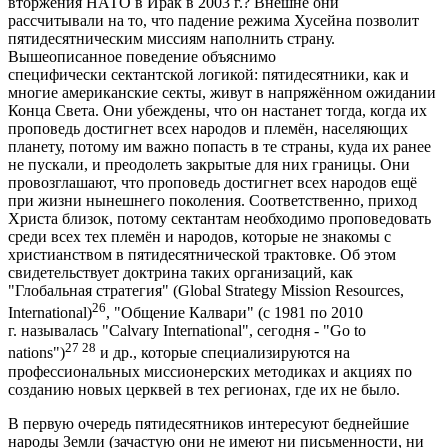
вторжения НАТО в Ирак в 2003 г.? Внешне они
рассчитывали на то, что падение режима Хусейна позволит
пятидесятническим миссиям наполнить страну.
Вышеописанное поведение объяснимо
специфически сектантской логикой: пятидесятники, как и
многие американские секты, живут в напряжённом ожидании
Конца Света. Они убеждены, что он настанет тогда, когда их
проповедь достигнет всех народов и племён, населяющих
планету, потому им важно попасть в те страны, куда их ранее
не пускали, и преодолеть закрытые для них границы. Они
провозглашают, что проповедь достигнет всех народов ещё
при жизни нынешнего поколения. Соответственно, приход
Христа близок, потому сектантам необходимо проповедовать
среди всех тех племён и народов, которые не знакомы с
христианством в пятидесятнической трактовке. Об этом
свидетельствует доктрина таких организаций, как
"Глобальная стратегия" (Global Strategy Mission Resources,
26
International)
, "Общение Калвари" (с 1981 по 2010
г. называлась "Calvary International", сегодня - "Go to
27 28
nations")
и др., которые специализируются на
профессиональных миссионерских методиках и акциях по
созданию новых церквей в тех регионах, где их не было.
В первую очередь пятидесятников интересуют беднейшие
народы Земли (зачастую они не имеют ни письменности, ни