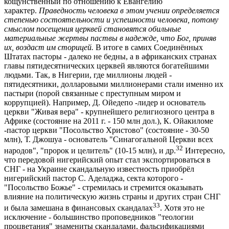
кощунственный по отношению к Евангелию
характер.
Праведность человека в этом учении определяется
степенью состоятельности и успешности человека, потому
смыслом посещения церквей становятся обильные
материальные жертвы паствы в надежде, что Бог, приняв
их, воздаст им сторицей.
В итоге в самих Соединённых
Штатах пасторы - далеко не бедны, а в африканских странах
главы пятидесятнических церквей являются богатейшими
людьми. Так, в Нигерии, где миллионы людей -
пятидесятники, долларовыми миллионерами стали именно их
пастыри (порой связанные с преступным миром и
коррупцией). Например, Д. Ойедепо -лидер и основатель
церкви "Живая вера" - крупнейшего религиозного центра в
Африке (состояние на 2011 г. - 150 млн дол.), К. Ойакиломе
-пастор церкви "Посольство Христово" (состояние - 30-50
млн), Т. Джошуа - основатель "Синагогальной Церкви всех
32
народов", "пророк и целитель" (10-15 млн), и др.
Интересно,
что передовой нигерийский опыт стал экспортироваться в
СНГ - на Украине скандальную известность приобрёл
нигерийский пастор С. Аделаджа, секта которого -
"Посольство Божье" - стремилась и стремится оказывать
влияние на политическую жизнь страны и других стран СНГ
33
и была замешана в финансовых скандалах
. Хотя это не
исключение - большинство проповедников "теологии
процветания" знамениты скандалами, фальсификациями