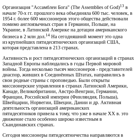
13
Организация "Ассамблеи Бога" (The Assemblies of God)
в
начале 70-х гг. прошлого века объединяла 600 тыс. человек, в
1954 г. более 600 миссионеров этого общества действовали
помимо англоязычных стран в Германии, Польше, на
Украине, в Латинской Америке на дотации американского
14
бизнеса в 2 млн дол.
На сегодняшний момент это одна
из крупнейших пятидесятнических организаций США,
которая представлена в 213 странах.
Активность и рост пятидесятнических организаций в странах
Западной Европы наблюдались в годы Первой мировой
войны. Тогда несколько тысяч миссионеров - представителей
диаспор, живших в Соединённых Штатах, направились в
свои родные страны с проповедью. Были открыты
миссионерские управления в странах Латинской Америки,
Канаде, Великобритании, Австро-Венгрии, Германии,
Франции, Российской империи (Финляндия, Польша),
Швейцарии, Норвегии, Швеции, Дании и др. Активная
деятельность организаций американских
пятидесятников привела к тому, что уже в начале XX в. это
движение стало особенно широко известным в
Скандинавских странах.
Сегодня миссионеры пятидесятничества направляются в