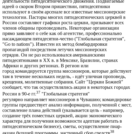
деятельности пятидесятнического движения. Подвигаемые
идеей о скором Втором пришествии, пятидесятники
используют в своём арсенале все известные миссионерские
технологии. Пасторы многих пятидесятнических церквей в
России составляют графики роста церкви, призывают всех
членов общины проповедовать. Некоторые организации
прямо заявляют о себе как об агентстве, профессионально
насаждающем пятидесятни-чество ("Глобальная стратегия",
"Go to nations"). Известен их метод бомбардировки
пропагандой посредством летучих миссионерских
отрядов. Он не раз использовался американскими
пятидесятниками в ХХ в. в Мексике, Бразилии, странах
Африки и других регионах. В регион или
город командируется группа миссионеров, которые действуют
там в течение нескольких недель, - идёт уличная проповедь,
крещения, молитвенные собрания. Сайт "Церкви Божией"
сообщает, что так осуществлялись акции в некоторых городах
37
России в 90-е гг.
"Глобальная стратегия"
регулярно направляет миссионеров в Чувашию; командировке
группы предшествует анализ информации, полученной с мест,
составление плана действий (указывается цель - например,
создание трёх поместных церквей, акции экономического
характера для получения возможности адептам работать в
пятидесятническом бизнесе), сметы, осуществление пиар-
38
акции будущей программы, частичный сбор средств
.