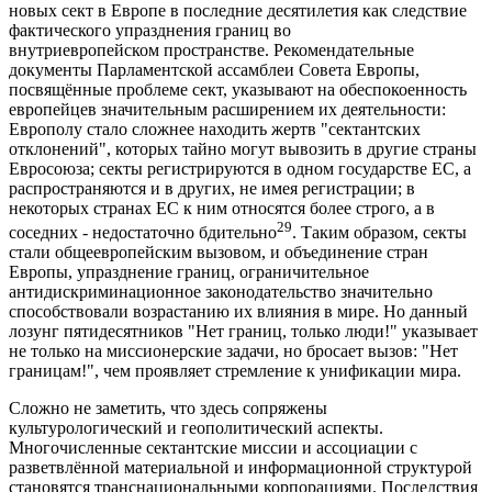
новых сект в Европе в последние десятилетия как следствие
фактического упразднения границ во
внутриевропейском пространстве. Рекомендательные
документы Парламентской ассамблеи Совета Европы,
посвящённые проблеме сект, указывают на обеспокоенность
европейцев значительным расширением их деятельности:
Европолу стало сложнее находить жертв "сектантских
отклонений", которых тайно могут вывозить в другие страны
Евросоюза; секты регистрируются в одном государстве ЕС, а
распространяются и в других, не имея регистрации; в
некоторых странах ЕС к ним относятся более строго, а в
29
соседних - недостаточно бдительно
. Таким образом, секты
стали общеевропейским вызовом, и объединение стран
Европы, упразднение границ, ограничительное
антидискриминационное законодательство значительно
способствовали возрастанию их влияния в мире. Но данный
лозунг пятидесятников "Нет границ, только люди!" указывает
не только на миссионерские задачи, но бросает вызов: "Нет
границам!", чем проявляет стремление к унификации мира.
Сложно не заметить, что здесь сопряжены
культурологический и геополитический аспекты.
Многочисленные сектантские миссии и ассоциации с
разветвлённой материальной и информационной структурой
становятся транснациональными корпорациями. Последствия