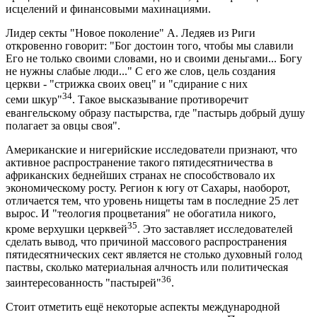
исцелений и финансовыми махинациями.
Лидер секты "Новое поколение" А. Ледяев из Риги
откровенно говорит: "Бог достоин того, чтобы мы славили
Его не только своими словами, но и своими деньгами... Богу
не нужны слабые люди..." С его же слов, цель создания
церкви - "стрижка своих овец" и "сдирание с них
34
семи шкур"
. Такое высказывание противоречит
евангельскому образу пастырства, где "пастырь добрый душу
полагает за овцы своя".
Американские и нигерийские исследователи признают, что
активное распространение такого пятидесятничества в
африканских беднейших странах не способствовало их
экономическому росту. Регион к югу от Сахары, наоборот,
отличается тем, что уровень нищеты там в последние 25 лет
вырос. И "теология процветания" не обогатила никого,
35
кроме верхушки церквей
. Это заставляет исследователей
сделать вывод, что причиной массового распространения
пятидесятнических сект является не столько духовный голод
паствы, сколько материальная алчность или политическая
36
заинтересованность "пастырей"
.
Стоит отметить ещё некоторые аспекты международной