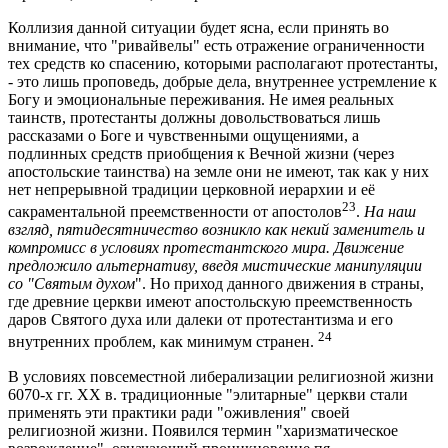
Коллизия данной ситуации будет ясна, если принять во
внимание, что "ривайвелы" есть отражение ограниченности
тех средств ко спасению, которыми располагают протестанты,
- это лишь проповедь, добрые дела, внутреннее устремление к
Богу и эмоциональные переживания. Не имея реальных
таинств, протестанты должны довольствоваться лишь
рассказами о Боге и чувственными ощущениями, а
подлинных средств приобщения к Вечной жизни (через
апостольские таинства) на земле они не имеют, так как у них
нет непрерывной традиции церковной иерархии и её
23
сакраментальной преемственности от апостолов
.
На наш
взгляд, пятидесятничество возникло как некий заменитель и
компромисс в условиях протестантского мира. Движение
предложило альтернативу, введя мистические манипуляции
со "Святым духом
". Но приход данного движения в страны,
где древние церкви имеют апостольскую преемственность
даров Святого духа или далеки от протестантизма и его
24
внутренних проблем, как минимум странен.
В условиях повсеместной либерализации религиозной жизни
6070-х гг. ХХ в. традиционные "элитарные" церкви стали
применять эти практики ради "оживления" своей
религиозной жизни. Появился термин "харизматическое