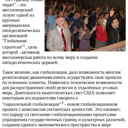
люди!" - это
миссионерский
лозунг одной из
крупных
американских
пятидесятнических
организаций
"Глобальная
1
стратегия"
, цель
которой - активная
миссионерская работа по всему миру и создание
пятидесятнических церквей.
Такое явление, как глобализация, дало возможность многим
религиозным движениям начать осуществлять свои проекты
по освоению планеты. Появились технические возможности
для распространения своей религии в отдалённых уголках
мира. Деятельность евангелических сект США позволяет
некоторым исследователям говорить о
3
"параллельной глобализации"
- новом глобализационном
проекте с комплексом сектантских ценностей. Это означает,
что наряду со светскими глобализационными процессами
упразднения государственных границ и культурных различий,
создания единого экономического пространства в мире