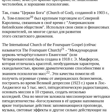
честолюбия, и хорошими психологами.
Так, глава "Церкви Бога" (Church of God), созданной в 1903 г.,
20
А. Том-плинсон
был крупным торговцем из Северной
Каролины, связанным в своё время с "Американским
библейским обществом". Используя свои связи и финансовых
покровителей, он многое сделал для развития
этого сектантского движения.
The International Church of the Foursquare Gospel (сейчас
21
называется The Foursquare Church)
- "Международная
церковь четырёхугольного Евангелия" (или
Четвероевангелия) была создана в 1918 г. Э. Макферсон,
которая отличалась красотой, необузданным характером,
скандальностью, яркими драматическими способностями и
22
знанием психологии масс
. Эти качества помогли ей
получить огромные суммы от американских бизнесменов,
построить во время Великой депрессии (1923 г.) храм в Лос-
Анджелесе на 5 тыс. мест, пятидесятническую радиостанцию,
основать миссии в 10 странах, создать несколько
колледжей. Она во многом заложила миссионерские методики
пятидесятничества -богослужения в её церкви напоминали
яркие театральные действия: запоминающиеся проповеди,
музыка, световые эффекты и другие сильно действующие на