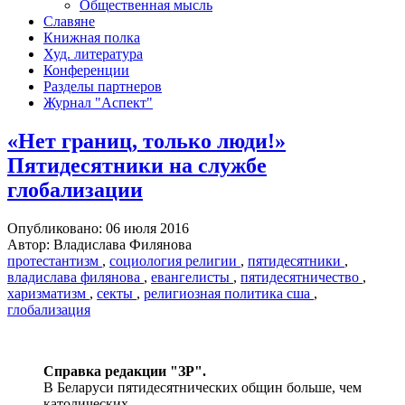
Общественная мысль
Славяне
Книжная полка
Худ. литература
Конференции
Разделы партнеров
Журнал "Аспект"
«Нет границ, только люди!»
Пятидесятники на службе
глобализации
Опубликовано: 06 июля 2016
Автор: Владислава Филянова
протестантизм
,
социология религии
,
пятидесятники
,
владислава филянова
,
евангелисты
,
пятидесятничество
,
харизматизм
,
секты
,
религиозная политика сша
,
глобализация
Справка редакции "ЗР".
В Беларуси пятидесятнических общин больше, чем
католических.