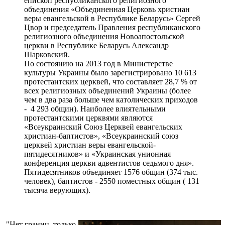
епископ республиканского религиозного
объединения «Объединенная Церковь христиан
веры евангельской в Республике Беларусь» Сергей
Цвор и председатель Правления республиканского
религиозного объединения Новоапостольской
церкви в Республике Беларусь Александр
Шарковский.
По состоянию на 2013 год в Министерстве
культуры Украины было зарегистрировано 10 613
протестантских церквей, что составляет 28,7 % от
всех религиозных объединений Украины (более
чем в два раза больше чем католических приходов
- 4 293 общин). Наиболее влиятельными
протестантскими церквями являются
«Всеукраинский Союз Церквей евангельских
христиан-баптистов», «Всеукраинский союз
церквей христиан веры евангельской-
пятидесятников» и «Украинская унионная
конференция церкви адвентистов седьмого дня».
Пятидесятников объединяет 1576 общин (374 тыс.
человек), баптистов - 2550 поместных общин ( 131
тысяча верующих).
"Нет границ, только