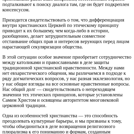
подталкивают к поиску диалога там, где он будет подкреплен
консенсусом.
Приходится свидетельствовать о том, что дифференциация
внутри христианских Церквей по этическому принципу
приводит к их большему, чем когда-либо в истории,
разобщению, делает затруднительным совместное
отстаивание общих прав и интересов верующих перед лицом
нарастающей секуляризации общества.
В этой ситуации особое значение приобретает сотрудничество
между католиками и православными в деле защиты
традиционной христианской нравственности. Между нами
нет евхаристического общения, мы различаемся в подходе к
ряду догматических вопросов, у нас разная экклезиология, но
у нас общие взгляды на все основные нравственные вопросы.
Нас общий долг — свидетельствовать о непреходящем
значении тех этических принципов, которые установлены
Самим Христом и освящены авторитетом многовековой
церковной традиции.
Одна из особенностей христианства — это способность
преодолевать культурные барьеры, и мы призваны к тому,
чтобы объединиться в деле возвращения религиозного
плюрализма к его пониманию и формам, созданным