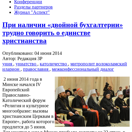
Конференции
Разделы партнеров
Журнал "Аспект"
При наличии «двойной бухгалтерии»
трудно говорить о единстве
христианства
Опубликовано: 04 июня 2014
Автор: Редакция ЗР
уния
,
униатство
,
католичество
,
митрополит волоколамский
иларион
,
православия
,
межконфессиональный диалог
2 июня 2014 года в
Минске начался IV
Европейский
Православно-
Католический форум
«Религия и культурное
многообразие: вызовы
христианским Церквам в
Европе», работа которого
продлится до 5 июня.