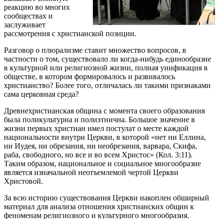
реакцию во многих
сообществах и
заслуживает
рассмотрения с христианской позиции.
Разговор о плюрализме ставит множество вопросов, в
частности о том, существовало ли когда-нибудь единообразие
в культурной или религиозной жизни, полная унификация в
обществе, в котором формировалось и развивалось
христианство? Более того, отличалась ли такими признаками
сама церковная среда?
Древнехристианская община с момента своего образования
была поликультурна и полиэтнична. Большое значение в
жизни первых христиан имел постулат о месте каждой
национальности внутри Церкви, в которой «нет ни Еллина,
ни Иудея, ни обрезания, ни необрезания, варвара, Скифа,
раба, свободного, но все и во всем Христос» (Кол. 3:11).
Таким образом, национальное и социальное многообразие
является изначальной неотъемлемой чертой Церкви
Христовой.
За всю историю существования Церкви накоплен обширный
материал для анализа отношения христианских общин к
феноменам религиозного и культурного многообразия.