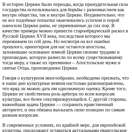
В истории Церкви были периоды, когда принудительная сила
государства использовалась для борьбы с разномыслием как
внутри общества, так и внутри Церкви. Неудивительно, что
не все подобные попытки оканчивались успехом и порой
наносили Церкви раны, не уврачеванные до сих пор. В
качестве примера можно привести старообрядческий раскол в
Русской Церкви XVII века, последствия которого мы
переживаем по сей день. Но несмотря на все ошибки
прошлого, ориентиром для нас остаются апостолы,
заложившие основание земной Церкви своими трудами и
проповедью, которую разнесли по всему существовавшему
тогда миру, а также их преемники – Апостольские мужи и
святые Отцы, проповедники Церкви.
Говоря о культурном многообразии, необходимо признать, что
в наши дни культурные веяния настолько разнонаправлены,
что вряд ли можно дать им однозначную оценку. Кроме того,
Церкви не свойственна роль арбитра по всем вопросам
культуры, все более секуляризирующейся. С другой стороны,
важнейшая задача Церкви — сохранить нравственный
авторитет, и она обязана высказать свою позицию по самым
разным вопросам.
В современных условиях, по крайней мере, для европейской
культуры, продолжают оставаться актуальными евангельские