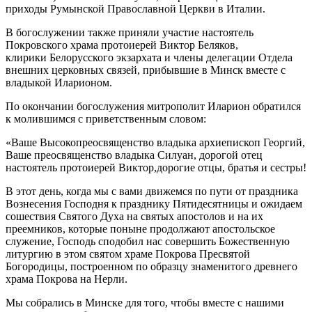
приходы Румынской Православной Церкви в Италии.
В богослужении также приняли участие настоятель
Покровского храма протоиерей Виктор Беляков,
клирики Белорусского экзархата и члены делегации Отдела
внешних церковных связей, прибывшие в Минск вместе с
владыкой Иларионом.
По окончании богослужения митрополит Иларион обратился
к молившимся с приветственным словом:
«Ваше Высокопреосвященство владыка архиепископ Георгий,
Ваше преосвященство владыка Силуан, дорогой отец
настоятель протоиерей Виктор,дорогие отцы, братья и сестры!
В этот день, когда мы с вами движемся по пути от праздника
Вознесения Господня к празднику Пятидесятницы и ожидаем
сошествия Святого Духа на святых апостолов и на их
преемников, которые поныне продолжают апостольское
служение, Господь сподобил нас совершить Божественную
литургию в этом святом храме Покрова Пресвятой
Богородицы, построенном по образцу знаменитого древнего
храма Покрова на Нерли.
Мы собрались в Минске для того, чтобы вместе с нашими