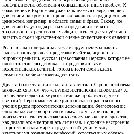
конфликтности, обострения социальных и иных проблем. К
сожалению, в Европе мы уже сталкиваемся с нарастающим
давлением на христиан, придерживающихся традиционных
ценностей, например, в области семьи и брака. Такому же
давлению будут подвергаться и представители всех
традиционных религиозных общин, пытающиеся публично
заявить о своей нравственной оценке общественных явлений.
Религиозный плюрализм актуализирует необходимость
выстраивания диалога представителей традиционных
мировых религий. Русская Православная Церковь, которая не
одно столетие соседствовала с представителями
нехристианских религий, готова внести свой вклад в
развитие подобного взаимодействия.
Другая, более чувствительная для христиан Европы проблема
заключается в том, что «внутрихристианский плюрализм» за
последние годы столкнулся с теми же проблемами, что и
светский. Переосмысление христианского нравственного
учения рядом протестантских деноминаций, благословение
однополых союзов привели к тому, что мы, христиане, не
можем столь уверенно заявлять о своем моральном единстве,
как делали это еще тридцать лет назад. Подобные настроения
в протестантском мире затрудняют общение между
христианами различных конфессий, естественным образом