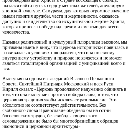
проповедовавший Христа в Стране восходящего солнца,
пытался найти путь к сердцу местных жителей, апеллируя к
японской культуре. Самураям, для которых огромное значение
имели понятия дружбы, чести и жертвенности, оказалось
доступно и свидетельство об искупительной жертве Христа,
которая принесла победу над грехом и смертью для всего
человечества.
Называя религиозный и культурный плюрализм вызовом, мы
призваны иметь в виду, что Церковь исторически появилась и
развивалась в условиях плюрализма, что она по своему
внутреннему устройству и природе не является и не может
являться тоталитарной организацией с унификацией всего и
вся.
Выступая на одном из заседаний Высшего Церковного
Совета, Святейший Патриарх Московский и всея Руси
Кирилл сказал: «Церковь продолжают надуманно обвинять в
том, что она выступает против свободы слова, в том, что
церковная традиция якобы исключает разномыслие. Это
абсолютно не соответствует действительности. Без
свободного слова Православие обеднело бы на сотни
богословских трудов, без свободы творческого
самовыражения не было бы многообразнейших образцов
иконописи и церковной архитектуры».