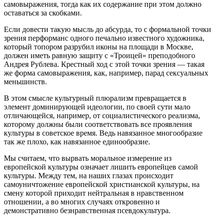
самовыражения, тогда как их содержание при этом должно
оставаться за скобками.
Если довести такую мысль до абсурда, то с формальной точки
зрения перформанс одного печально известного художника,
который топором разрубил иконы на площади в Москве,
должен иметь равную защиту с «Троицей» преподобного
Андрея Рублева. Крестный ход с этой точки зрения — такая
же форма самовыражения, как, например, парад сексуальных
меньшинств.
В этом смысле культурный плюрализм превращается в
элемент доминирующей идеологии, по своей сути мало
отличающейся, например, от социалистического реализма,
которому должны были соответствовать все проявления
культуры в советское время. Ведь навязанное многообразие
так же плохо, как навязанное единообразие.
Мы считаем, что вырвать моральное измерение из
европейской культуры означает лишить европейцев самой
культуры. Между тем, на наших глазах происходит
самоуничтожение европейской христианской культуры, на
смену которой приходит нейтральная в нравственном
отношении, а во многих случаях откровенно и
демонстративно безнравственная псевдокультура.