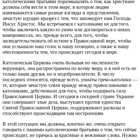
католическими братьями поразмышлять о том, как христиане
должны себя вести в этом мире, в котором людям
навязываются самые разные взгляды и представления,
зачастую идущие вразрез с тем, что заповедует нам Господь
Иисус Христос. Мы встречаемся с католиками не для того,
чтобы заключить какую-то унию или договориться о неких
компромиссах, но, прежде всего, для того, чтобы
засвидетельствовать об истине в Православной вере, чтобы
они услышали наш голос и нашу позицию, а также и нашу
обеспокоенность тем, что происходит сегодня в мире.
Католическая Церковь очень большая по численности
верующих, она распространена по всему миру, и в ней есть не
только наши друзья, но и недоброжелатели. К числу
последних относятся, прежде всего, униаты греко-католики —
те, которые зачастую сеяли вражду между православными и
католиками, действовали для того, чтобы подорвать силу
Православной Церкви. И сегодня в соседней стране Украине
они совершают злые дела, выступают против единства
Святой Православной Церкви, поддерживают расколы и
способствуют происходящим там нестроениям.
В этой ситуации мы должны, конечно же, очень открыто
говорить с нашими католическими братьями о том, что сейчас
происходит, не прячась за красивые и вежливые слова. Нужно