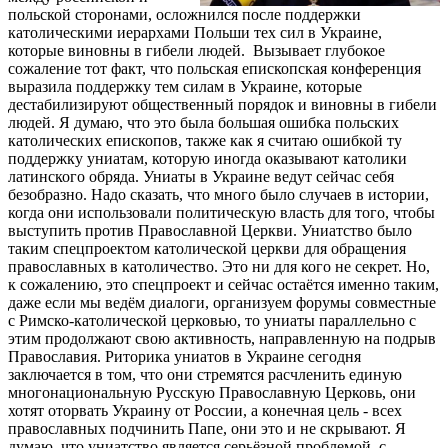
польской сторонами, осложнился после поддержки
католическими иерархами Польши тех сил в Украине,
которые виновны в гибели людей. Вызывает глубокое
сожаление тот факт, что польская епископская конференция
выразила поддержку тем силам в Украине, которые
дестабилизируют общественный порядок и виновны в гибели
людей. Я думаю, что это была большая ошибка польских
католических епископов, также как я считаю ошибкой ту
поддержку униатам, которую иногда оказывают католики
латинского обряда. Униаты в Украине ведут сейчас себя
безобразно. Надо сказать, что много было случаев в истории,
когда они использовали политическую власть для того, чтобы
выступить против Православной Церкви. Униатство было
таким спецпроектом католической церкви для обращения
православных в католичество. Это ни для кого не секрет. Но,
к сожалению, это спецпроект и сейчас остаётся именно таким,
даже если мы ведём диалоги, организуем форумы совместные
с Римско-католической церковью, то униаты параллельно с
этим продолжают свою активность, направленную на подрыв
Православия. Риторика униатов в Украине сегодня
заключается в том, что они стремятся расчленить единую
многонациональную Русскую Православную Церковь, они
хотят оторвать Украину от России, а конечная цель - всех
православных подчинить Папе, они это и не скрывают. Я
думаю, что униатство является серьёзной проблемой, с