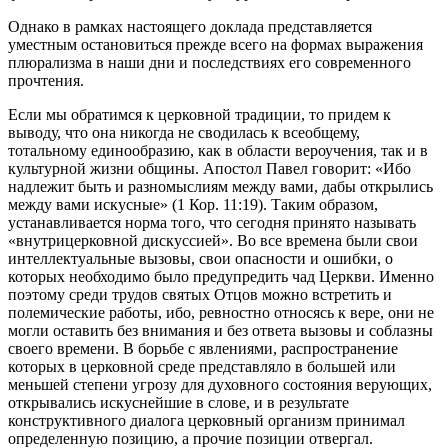
Однако в рамках настоящего доклада представляется
уместным остановиться прежде всего на формах выражения
плюрализма в наши дни и последствиях его современного
прочтения.
Если мы обратимся к церковной традиции, то придем к
выводу, что она никогда не сводилась к всеобщему,
тотальному единообразию, как в области вероучения, так и в
культурной жизни общины. Апостол Павел говорит: «Ибо
надлежит быть и разномыслиям между вами, дабы открылись
между вами искусные» (1 Кор. 11:19). Таким образом,
устанавливается норма того, что сегодня принято называть
«внутрицерковной дискуссией». Во все времена были свои
интеллектуальные вызовы, свои опасности и ошибки, о
которых необходимо было предупредить чад Церкви. Именно
поэтому среди трудов святых Отцов можно встретить и
полемические работы, ибо, ревностно относясь к вере, они не
могли оставить без внимания и без ответа вызовы и соблазны
своего времени. В борьбе с явлениями, распространение
которых в церковной среде представляло в большей или
меньшей степени угрозу для духовного состояния верующих,
открывались искуснейшие в слове, и в результате
конструктивного диалога церковный организм принимал
определенную позицию, а прочие позиции отвергал.