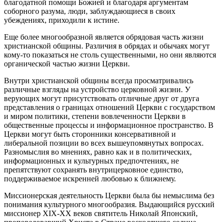
благодатной помощи Божией и благодаря аргументам
соборного разума, люди, заблуждающиеся в своих
убеждениях, приходили к истине.
Еще более многообразной является обрядовая часть жизни
христианской общины. Различия в обрядах и обычаях могут
кому-то показаться не столь существенными, но они являются
органической частью жизни Церкви.
Внутри христианской общины всегда просматривались
различные взгляды на устройство церковной жизни. У
верующих могут присутствовать отличные друг от друга
представления о границах отношений Церкви с государством
и миром политики, степени вовлеченности Церкви в
общественные процессы и информационное пространство. В
Церкви могут быть сторонники консервативной и
либеральной позиции во всех вышеупомянутых вопросах.
Разномыслия во мнениях, равно как и в политических,
информационных и культурных предпочтениях, не
препятствуют сохранять внутрицерковное единство,
поддерживаемое искренней любовью к ближнему.
Миссионерская деятельность Церкви была бы немыслима без
понимания культурного многообразия. Выдающийся русский
миссионер XIX-XX веков святитель Николай Японский,