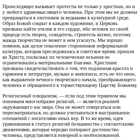
Происходящее вызывает протесты не только у христиан, но и
у любого здравомыслящего человека. При этом мы не должны
превращаться в охотников за ведьмами в культурной среде.
Образ Божий сокрыт в каждом художнике, и Церковь
призвана найти отклик в его сердце, ибо человек по своей
природе есть творец, созидатель, строитель жизни, поэтому
жажда творчества не может в нем угаснуть. Мы хорошо
помним, как целое поколение сторонников неформальной
культуры, которая преследовалась в советское время, пришли
ко Христу, поскольку их человеческие искания не
ограничивались материальными благами. Христиане
призваны свидетельствовать о том, что подлинная красота и
гармония в литературе, музыке и живописи, есть не что иное,
как выражение вечного творческого начала, преображающего
человека и обращенного к торжествующему Царству Божиему.
Религиозный плюрализм, — если под этим термином мы
понимаем многообразие религий, — является реалией
окружающего нас мира. Она не может отвергаться или
пересматриваться, но должна учитываться в выстраивании
отношений с носителями иных вер. В то же время, идея
уравнивания в статусе религий большинства с сектантскими
движениями, которые нередко попирают достоинство
человека, представляется неверной и необоснованной.