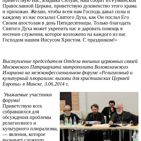
приветствую Вас, владыка Силуан, наш собрат из Румынской
Православной Церкви, приветствую духовенство этого храма
и прихожан. Желаю, чтобы всем нам Господь давал силы и
каждому из нас посылал Святого Духа, как Он послал Его
Своим апостолам в день Пятидесятницы. Только благодать
Святого Духа может укрепить нас и даровать помощь в
несении служения, которое возложено на каждого из нас
Господом нашим Иисусом Христом. С праздником!»
Выступление председателя Отдела внешних церковных связей
Московского Патриархата митрополита Волоколамского
Илариона на межконфессиональном форуме «Религиозный и
культурный плюрализм: вызовы для христианских Церквей
Европы» в Минске. 3.06.2014 г.
Уважаемые участники
форума!
Приветствую всех
собравшихся для
обсуждения проблемы
религиозного и
культурного плюрализма,
— явления, которое
вызывает сложную