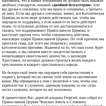
напомнить, что в наших отношениях не должно быть никаких
двойных стандартов, никакой
«двойной бухгалтерии»
: или
мы друзья и союзники, или мы враги и соперники, а третьего
не дано. Если мы друзья и союзники, значит, вся Католическая
Церковь во всем мире должна действовать так, чтобы мы
ощущали ее поддержку, а если какая-то ее часть действует
иначе, то остальные должны от нее дистанцироваться и
сказать, что поддерживают Православную Церковь, и
выступает против того, чтобы совершались действия,
наносящие ущерб Православной Церкви. По этой причине мы
приехали сюда, для этого мы общаемся с нашими
католическими братьями. Надеемся на то, что наш голос будет
услышан, и мы сможем вместе свидетельствовать о
непреходящих евангельских ценностях, о заповедях
Христовых, на которых должна строиться жизнь каждого
христианина и каждого христианского народа.
На белорусской земле мы ощущаем себя причастными к
подвигу, который несли святые этой земли на протяжении
веков. Мы обращаемся к ним с молитвой о том, чтобы они
укрепили нас в служении, даровали каждому из нас силы
нести служение, которое на нас возложено.
Я приветствую Вас, дорогой владыка Георгий, наш собрат из
Православной Церкви Чешских земель и Словакии,