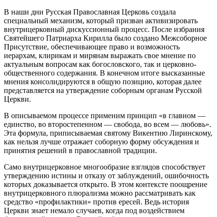
В наши дни Русская Православная Церковь создала
специальный механизм, который призван активизировать
внутрицерковный дискуссионный процесс. После избрания
Святейшего Патриарха Кирилла было создано Межсоборное
Присутствие, обеспечивающее право и возможность
иерархам, клирикам и мирянам выражать свое мнение по
актуальным вопросам как богословского, так и церковно-
общественного содержания. В конечном итоге высказанные
мнения консолидируются в общую позицию, которая далее
представляется на утверждение соборным органам Русской
Церкви.
В описываемом процессе применим принцип «в главном —
единство, во второстепенном — свобода, во всем — любовь».
Эта формула, приписываемая святому Викентию Лиринскому,
как нельзя лучше отражает соборную форму обсуждения и
принятия решений в православной традиции.
Само внутрицерковное многообразие взглядов способствует
утверждению истины и отказу от заблуждений, ошибочность
которых доказывается открыто. В этом контексте поощрение
внутрицерковного плюрализма можно рассматривать как
средство «профилактики» против ересей. Ведь история
Церкви знает немало случаев, когда под воздействием