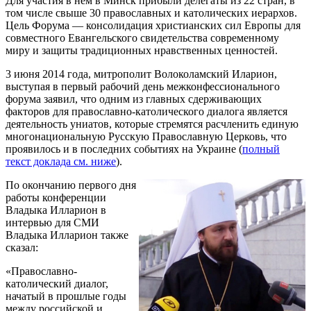
Для участия в нем в Минск прибыли делегаты из 22 стран, в
том числе свыше 30 православных и католических иерархов.
Цель Форума — консолидация христианских сил Европы для
совместного Евангельского свидетельства современному
миру и защиты традиционных нравственных ценностей.
3 июня 2014 года, митрополит Волоколамский Иларион,
выступая в первый рабочий день межконфессионального
форума заявил, что одним из главных сдерживающих
факторов для православно-католического диалога является
деятельность униатов, которые стремятся расчленить единую
многонациональную Русскую Православную Церковь, что
проявилось и в последних событиях на Украине (
полный
текст доклада см. ниже
).
По окончанию первого дня
работы конференции
Владыка Илларион в
интервью для СМИ
Владыка Илларион также
сказал:
«Православно-
католический диалог,
начатый в прошлые годы
между российской и