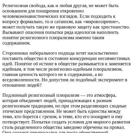
Религиозная свобода, как и любая другая, не может быть
основанием для поощрения откровенно
человеконенавистнических взглядов. Если подходить к
вопросу формально, то и сатанизм, как «мировоззрение»,
может получать такую же правовую защиту как христианство.
Вызывают опасения попытки ряда идеологов наполнить
понятие религиозного плюрализма именно таким
содержанием.
Сторонники либерального подхода хотят насильственно
поставить общество в состояние конкуренции несовместимых
идей. Понятие об истине в обществе размывается и заменяется
идейным, в том числе религиозно-идейным плюрализмом,
главная ценность которого не в содержании, а во
вседозволенности. Но допустим ли подобный эксперимент в
отношении людей?
Подлинный религиозный плюрализм — это атмосфера,
которая объединяет людей, принадлежащих к разным
религиозным традициям, но при этом разделяющих сходные
этические представления. Не может быть единства между
теми, кто борется с грехом, и теми, кто его поощряет и ему
потворствует. Попытки создать условия для мирного развития
столь разделенного общества заведомо обречены на провал.
Они создают предпосылки для роста общественной