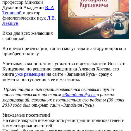
профессор Минской
Духовной Академии
В. А
Тепловой
и доктор
филологических наук
Л.В.
Левшун
.
Вход для всех желающих
свободный.
Во время презентации, гости смогут задать автору вопросы и
приобрести книгу.
Учитывая важность темы униатства и деятельности Иосафата
Кунцевича, по решению священника Алексия Хотева, его
книга
уже размещена
на сайте «Западная Русь» сразу с
момента поступления в ее в магазины.
Презентация книги организовывается сетевым научно-
просветительским проектом
«Западная Русь»
в рамках
мероприятий, связанных с пятилетием его работы (30 июня
2010 года был открыт сайт «Западная Русь).
Уважаемые посетители!
На сайте закрыта возможность регистрации пользователей и
комментирования статей.
Но чтобы были видны комментарии под статьями прошлых