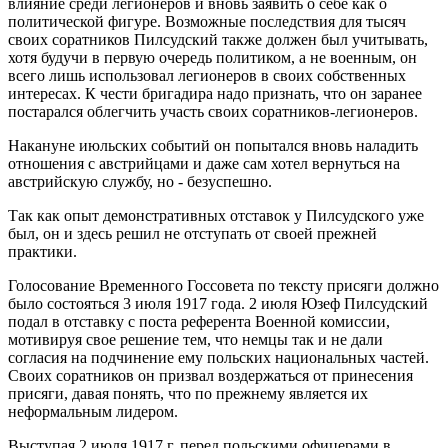
влияние среди легионеров и вновь заявить о себе как о
политической фигуре. Возможные последствия для тысяч
своих соратников Пилсудский также должен был учитывать,
хотя будучи в первую очередь политиком, а не военным, он
всего лишь использовал легионеров в своих собственных
интересах. К чести бригадира надо признать, что он заранее
постарался облегчить участь своих соратников-легионеров.
Накануне июльских событий он попытался вновь наладить
отношения с австрийцами и даже сам хотел вернуться на
австрийскую службу, но - безуспешно.
Так как опыт демонстративных отставок у Пилсудского уже
был, он и здесь решил не отступать от своей прежней
практики.
Голосование Временного Госсовета по тексту присяги должно
было состояться 3 июля 1917 года. 2 июля Юзеф Пилсудский
подал в отставку с поста референта Военной комиссии,
мотивируя свое решение тем, что немцы так и не дали
согласия на подчинение ему польских национальных частей.
Своих соратников он призвал воздержаться от принесения
присяги, давая понять, что по прежнему является их
неформальным лидером.
Выступая 2 июля 1917 г. перед польскими офицерами в