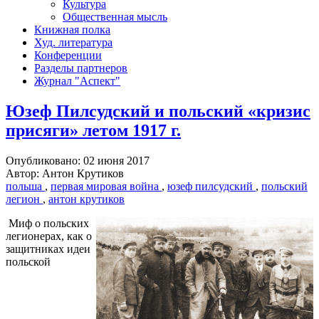
Культура
Общественная мысль
Книжная полка
Худ. литература
Конференции
Разделы партнеров
Журнал "Аспект"
Юзеф Пилсудский и польский «кризис
присяги» летом 1917 г.
Опубликовано: 02 июня 2017
Автор: Антон Крутиков
польша
,
первая мировая война
,
юзеф пилсудский
,
польский
легион
,
антон крутиков
Миф о польских
легионерах, как о
защитниках идеи
польской