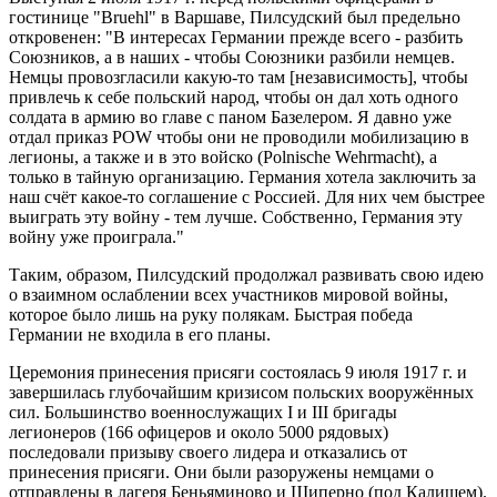
гостинице "Bruehl" в Варшаве, Пилсудский был предельно
откровенен: "В интересах Германии прежде всего - разбить
Союзников, а в наших - чтобы Союзники разбили немцев.
Немцы провозгласили какую-то там [независимость], чтобы
привлечь к себе польский народ, чтобы он дал хоть одного
солдата в армию во главе с паном Базелером. Я давно уже
отдал приказ POW чтобы они не проводили мобилизацию в
легионы, а также и в это войско (Polnische Wehrmacht), а
только в тайную организацию. Германия хотела заключить за
наш счёт какое-то соглашение с Россией. Для них чем быстрее
выиграть эту войну - тем лучше. Собственно, Германия эту
войну уже проиграла."
Таким, образом, Пилсудский продолжал развивать свою идею
о взаимном ослаблении всех участников мировой войны,
которое было лишь на руку полякам. Быстрая победа
Германии не входила в его планы.
Церемония принесения присяги состоялась 9 июля 1917 г. и
завершилась глубочайшим кризисом польских вооружённых
сил. Большинство военнослужащих I и III бригады
легионеров (166 офицеров и около 5000 рядовых)
последовали призыву своего лидера и отказались от
принесения присяги. Они были разоружены немцами о
отправлены в лагеря Беньяминово и Щиперно (под Калишем).