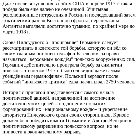
Даже после вступления в войну США в апреле 1917 г. такая
победа была еще далеко не очевидной. Учитывая
революционные потрясения в России и последовавший затем
фактический развал Восточного фронта, перспективы
Антанты выглядели достаточно туманно, по крайней мере до
марта 1918 г.
Слова Пилсудского о "проигрыше" Германии следует
рассматривать в контексте той борьбы, которую он вёл со
своим главным оппонентом - фон Базелером, за право
называться "верховным вождём" польских вооружённых сил.
Германия действительно проиграла борьбу за симпатии
поляков - это летом 1917 г. было очевидно даже самым
убеждённым германофилам. Польский вермахт после
событий "июльского кризиса" едва насчитывал 2750 человек.
История с присягой представляется с самого начала
политической акцией, направленной на достижение
достаточно узких целей – подчинение польских
формирований их «национальному вождю» и укрепление
авторитета Пилсудского среди своих сторонников. Кризис
должен был побудить власти Германии и Австро-Венгрии к
политическому разрешению польского вопроса, но не
привести к окончательному разрыву.