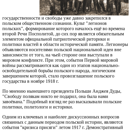
государственности и свободы уже давно закрепился в
польском общественном сознании. Культ "легионов
польских", формирование которого началось ещё во времена
второй Речи Посполитой, до сих пор является обязательным
элементом официальной патриотической риторики и
политики властей в области исторической памяти. Легионеры
объявляются носителями польской национальной идеи вне
зависимости от того, на чьей стороне они выступали в
мировом конфликте. При этом, события Первой мировой
войны рассматриваются как один из этапов национально-
освободительной борьбы польского народа, логическим
завершением которой, стало провозглашение польского
государства в ноябре 1918 г.
По мнению нынешнего президента Польши Анджея Дуды,
"Свободу полякам никто не подарил, она была нами
завоёвана." Подобный взгляд не раз высказывали польские
политики, политологи и историки.
Одним из ключевых и наиболее дискуссионных вопросов
связанных с данным периодом польской истории, являются
события "кризиса присяги" летом 1917 г. Демонстративный