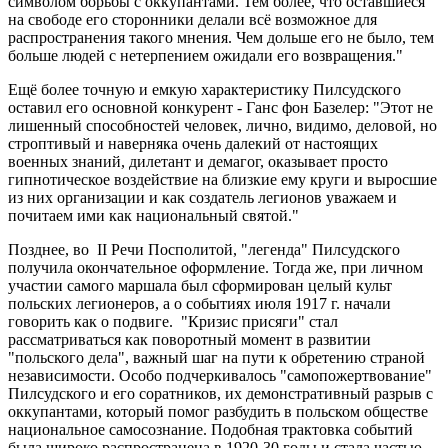
символом борьбы с оккупантами. Тем более, что оставшиеся
на свободе его сторонники делали всё возможное для
распространения такого мнения. Чем дольше его не было, тем
больше людей с нетерпением ожидали его возвращения."
Ещё более точную и емкую характеристику Пилсудского
оставил его основной конкурент - Ганс фон Базелер: "Этот не
лишенный способностей человек, лично, видимо, деловой, но
строптивый и наверняка очень далекий от настоящих
военных знаний, дилетант и демагог, оказывает просто
гипнотическое воздействие на близкие ему круги и выросшие
из них организации и как создатель легионов уважаем и
почитаем ими как национальный святой."
Позднее, во II Речи Посполитой, "легенда" Пилсудского
получила окончательное оформление. Тогда же, при личном
участии самого маршала был сформирован целый культ
польских легионеров, а о событиях июля 1917 г. начали
говорить как о подвиге. "Кризис присяги" стал
рассматриваться как поворотный момент в развитии
"польского дела", важный шаг на пути к обретению страной
независимости. Особо подчеркивалось "самопожертвование"
Пилсудского и его соратников, их демонстративный разрыв с
оккупантами, который помог разбудить в польском обществе
национальное самосознание. Подобная трактовка событий
была широко распространена в 1920-30 годы и стала частью