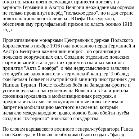
отказ польских военнослужащих принести присягу на
верность Германии и Австро-Венгрии неожиданным образом
не только продвинул вперёд "польское дело", но и дал стране
нового национального лидера - Юзефа Пилсудского,
обеспечив ему триумфальный приход во власть осенью 1918
года.
Провозглашение монархами Центральных держав Польского
Королевства в ноябре 1916 года поставило перед Германией и
Австро-Венгрией важнейший вопрос - об организации
польских вооружённых сил. Создание отдельных польских
формирований стало для них одним из главных мотивов
принятия "Акта 5 ноября", о чём недвусмысленно заявляли
его идейные вдохновители - германский канцлер Теобальд
фон Бетман Гольвег и австрийский министр иностранных дел
Иштван Буриан. После тяжёлых боёв на Западном фронте и
успехов русского наступления на Волыни и в Галиции оба
союзника нуждались в мобилизационных ресурсах, а
предоставить их могли оккупированные польские земли.
Запрет на мобилизацию местного населения, который
налагало международное право, можно было обойти путём
создания "буферного" польского государства.
По словам варшавского военного генерал-губернатора Ганса
фон Базелера, в Польше необходимо было создать "фасад