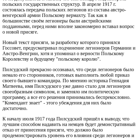
польских государственных структур. В апреле 1917 г.
состоялась передача польских легионов из состава австро-
венгерской армии Польскому вермахту. Так как в
большинстве своём легионеры были австрийскими
подданными, перед ними вполне закономерно вставал вопрос
о новой присяге.
Новый текст присяги, за разработку которого принялся
Госсовет, предусматривал подчинение легионеров Германии и
Австро-Венгрии, хотя и упоминал о верности Польскому
Королевству и будущему "польскому королю".
Пилсудский прекрасно осознавал, что среди легионеров было
немало его сторонников, готовых выполнить любой приказ
своего бывшего командира. По мнению историка Геннадия
Матвеева, имя Пилсудского уже давно стало для легионеров
своеобразным символом, и заменяло им политическую
программу, а все его решения принимались беспрекословно.
"Комендант знает" - этого убеждения для них было
достаточно.
К началу июля 1917 года Пилсудский пришёл к выводу, что
лучшим способом надавить на немцев будет демонстративный
отказ от принесения присяги, что должно было
продемонстрировать уровень его влияния среди легионеров и