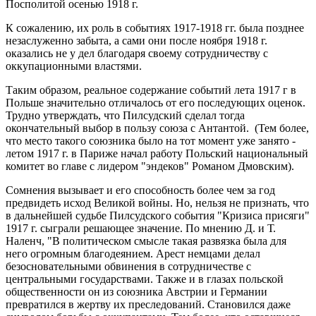
Посполитой осенью 1918 г.
К сожалению, их роль в событиях 1917-1918 гг. была позднее
незаслуженно забыта, а сами они после ноября 1918 г.
оказались не у дел благодаря своему сотрудничеству с
оккупационными властями.
Таким образом, реальное содержание событий лета 1917 г в
Польше значительно отличалось от его последующих оценок.
Трудно утверждать, что Пилсудский сделал тогда
окончательный выбор в пользу союза с Антантой. (Тем более,
что место такого союзника было на тот момент уже занято -
летом 1917 г. в Париже начал работу Польский национальный
комитет во главе с лидером "эндеков" Романом Дмовским).
Сомнения вызывает и его способность более чем за год
предвидеть исход Великой войны. Но, нельзя не признать, что
в дальнейшей судьбе Пилсудского события "Кризиса присяги"
1917 г. сыграли решающее значение. По мнению Д. и Т.
Наленч, "В политическом смысле такая развязка была для
него огромным благодеянием. Арест немцами делал
безосновательными обвинения в сотрудничестве с
центральными государствами. Также и в глазах польской
общественности он из союзника Австрии и Германии
превратился в жертву их преследований. Становился даже