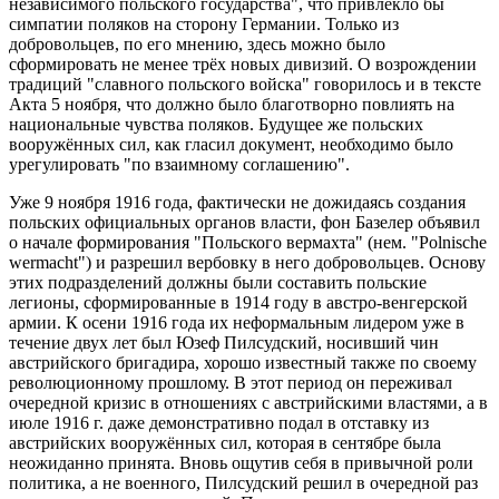
независимого польского государства", что привлекло бы
симпатии поляков на сторону Германии. Только из
добровольцев, по его мнению, здесь можно было
сформировать не менее трёх новых дивизий. О возрождении
традиций "славного польского войска" говорилось и в тексте
Акта 5 ноября, что должно было благотворно повлиять на
национальные чувства поляков. Будущее же польских
вооружённых сил, как гласил документ, необходимо было
урегулировать "по взаимному соглашению".
Уже 9 ноября 1916 года, фактически не дожидаясь создания
польских официальных органов власти, фон Базелер объявил
о начале формирования "Польского вермахта" (нем. "Polnische
wermacht") и разрешил вербовку в него добровольцев. Основу
этих подразделений должны были составить польские
легионы, сформированные в 1914 году в австро-венгерской
армии. К осени 1916 года их неформальным лидером уже в
течение двух лет был Юзеф Пилсудский, носивший чин
австрийского бригадира, хорошо известный также по своему
революционному прошлому. В этот период он переживал
очередной кризис в отношениях с австрийскими властями, а в
июле 1916 г. даже демонстративно подал в отставку из
австрийских вооружённых сил, которая в сентябре была
неожиданно принята. Вновь ощутив себя в привычной роли
политика, а не военного, Пилсудский решил в очередной раз