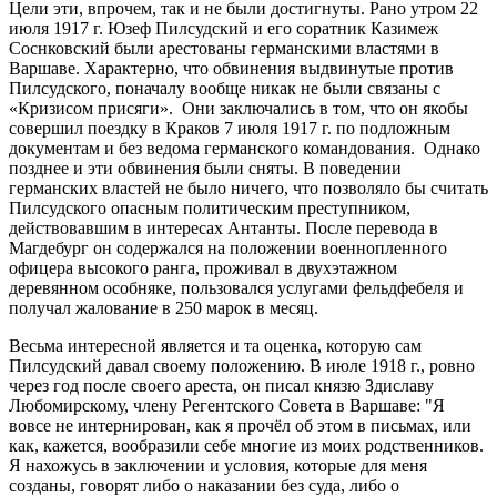
Цели эти, впрочем, так и не были достигнуты. Рано утром 22
июля 1917 г. Юзеф Пилсудский и его соратник Казимеж
Соснковский были арестованы германскими властями в
Варшаве. Характерно, что обвинения выдвинутые против
Пилсудского, поначалу вообще никак не были связаны с
«Кризисом присяги». Они заключались в том, что он якобы
совершил поездку в Краков 7 июля 1917 г. по подложным
документам и без ведома германского командования. Однако
позднее и эти обвинения были сняты. В поведении
германских властей не было ничего, что позволяло бы считать
Пилсудского опасным политическим преступником,
действовавшим в интересах Антанты. После перевода в
Магдебург он содержался на положении военнопленного
офицера высокого ранга, проживал в двухэтажном
деревянном особняке, пользовался услугами фельдфебеля и
получал жалование в 250 марок в месяц.
Весьма интересной является и та оценка, которую сам
Пилсудский давал своему положению. В июле 1918 г., ровно
через год после своего ареста, он писал князю Здиславу
Любомирскому, члену Регентского Совета в Варшаве: "Я
вовсе не интернирован, как я прочёл об этом в письмах, или
как, кажется, вообразили себе многие из моих родственников.
Я нахожусь в заключении и условия, которые для меня
созданы, говорят либо о наказании без суда, либо о