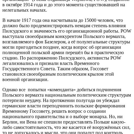
в октябре 1914 года и до этого момента существовавшей на
нелегальных началах.
В начале 1917 года она насчитывала до 15000 человек, что
должно было продемонстрировать немцам степень влияния
Пилсудского и значимость его организационной работы. POW
выступала своеобразным конкурентом Польского вермахта,
возглавляемого фон Базелером, а её полулегальные структуры
могли пригодиться позднее, когда вопрос об организации
полноценной польской армии перешёл бы в практическую
стадию. По распоряжению Пилсудского, активисты POW
легализовались и признали власть Временного
Государственного Совета. Таким образом, Госсовет
становился своеобразным политическим крылом этой
военной организации.
Однако все попытки «коменданта» добиться подчинения
Польского вермахта национальным политическим структурам
потерпели неудачу. На протяжении полугода он убеждал
германские власти переподчинить польские формирования
Временному Госсовету, решить вопрос о создании
национального правительства и о выборе монарха. Но, ни
Берлин, ни Вена не спешили предоставлять Польше какую-
либо самостоятельность, что же касается её вооружённых сил,
то не допускалось и мысли, что они попадут под контроль