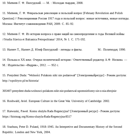
10. Матвеев Г. Ф. Пилсудский. — М. : Молодая гвардия, 2008.
11. Матвеев, Г. Ф. Февральская революция и польский вопрос [February Revolution and Polish
Question] // Революционная Россия 1917 года и польский вопрос: новые источники, новые взгляды.
Москва: Институт славяноведения РАН, 2009. С. 85–92.
12. Матвеев Г. Ф. Из истории вопроса о праве наций на самоопределение в годы Великой войны
//Studia Slavica et Balcanica Petropolitana// 2014, № 1. С. 171-192.
13. Наленч Т., Наленч Д. Юзеф Пилсудский - легенды и факты. М.: Политиздат, 1990.
14. Польша в XX веке. Очерки политической истории / Ответственный редактор А.Ф. Носкова. —
М.: Издательство «Индрик», 2012. — 952 с.
15. Prezydent Duda: "Wolności Polakom nikt nie podarował" [Электронныйресурс] - Режим доступа:
http://wpolityce.pl/m/historia/
305407-prezydent-duda-wolnosci-polakom-nikt-nie-podarowal-upomnielismy-sie-o-nia-zbrojnie
16. Roshwald, Aviel. European Culture in the Great War. University of Cambridge. 2002.
17. Rzewuski, Paweł. Komu służyła Rada Regencyjna? [Электронный ресурс] - Режим доступа:
https://histmag.org/Komu-sluzyla-Rada-Regencyjna-8517
18. Stachura, Peter D. Poland, 1918–1945. An Interpretive and Documentary History of the Second
Republic. London and New York, 2004.