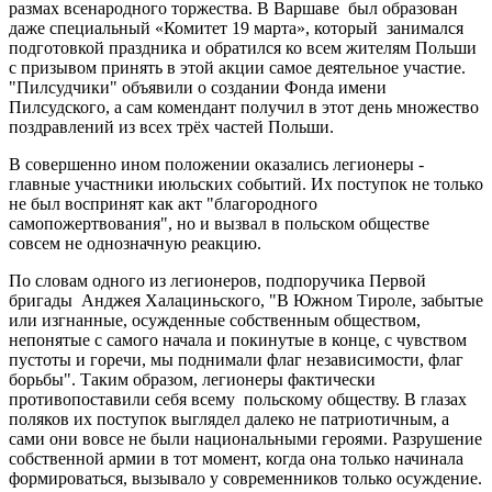
размах всенародного торжества. В Варшаве был образован
даже специальный «Комитет 19 марта», который занимался
подготовкой праздника и обратился ко всем жителям Польши
с призывом принять в этой акции самое деятельное участие.
"Пилсудчики" объявили о создании Фонда имени
Пилсудского, а сам комендант получил в этот день множество
поздравлений из всех трёх частей Польши.
В совершенно ином положении оказались легионеры -
главные участники июльских событий. Их поступок не только
не был воспринят как акт "благородного
самопожертвования", но и вызвал в польском обществе
совсем не однозначную реакцию.
По словам одного из легионеров, подпоручика Первой
бригады Анджея Халациньского, "В Южном Тироле, забытые
или изгнанные, осужденные собственным обществом,
непонятые с самого начала и покинутые в конце, с чувством
пустоты и горечи, мы поднимали флаг независимости, флаг
борьбы". Таким образом, легионеры фактически
противопоставили себя всему польскому обществу. В глазах
поляков их поступок выглядел далеко не патриотичным, а
сами они вовсе не были национальными героями. Разрушение
собственной армии в тот момент, когда она только начинала
формироваться, вызывало у современников только осуждение.