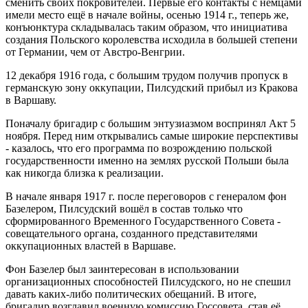
сменить своих покровителей. Первые его контакты с немцами
имели место ещё в начале войны, осенью 1914 г., теперь же,
конъюнктура складывалась таким образом, что инициатива
создания Польского королевства исходила в большей степени
от Германии, чем от Австро-Венгрии.
12 декабря 1916 года, с большим трудом получив пропуск в
германскую зону оккупации, Пилсудский прибыл из Кракова
в Варшаву.
Поначалу бригадир с большим энтузиазмом воспринял Акт 5
ноября. Перед ним открывались самые широкие перспективы
- казалось, что его программа по возрождению польской
государственности именно на землях русской Польши была
как никогда близка к реализации.
В начале января 1917 г. после переговоров с генералом фон
Базелером, Пилсудский вошёл в состав только что
сформированного Временного Государственного Совета -
совещательного органа, созданного представителями
оккупационных властей в Варшаве.
Фон Базелер был заинтересован в использовании
организационных способностей Пилсудского, но не спешил
давать каких-либо политических обещаний. В итоге,
бригадир возглавил военную комиссию Госсовета, став её