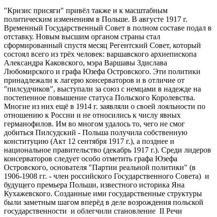
"Кризис присяги" привёл также и к масштабным
политическим изменениям в Польше. В августе 1917 г.
Временный Государственный Совет в полном составе подал в
отставку. Новым высшим органом страны стал
сформированный спустя месяц Регентский Совет, который
состоял всего из трёх человек: варшавского архиепископа
Александра Каковского, мэра Варшавы Здислава
Любомирского и графа Юзефа Островского. Эти политики
принадлежали к лагерю консерваторов и в отличие от
"пилсудчиков", выступали за союз с немцами в надежде на
постепенное повышение статуса Польского Королевства.
Многие из них ещё в 1914 г. заявляли о своей лояльности по
отношению к России и не относились к числу явных
германофилов. Им во многом удалось то, чего не смог
добиться Пилсудский - Польша получила собственную
конституцию (Акт 12 сентября 1917 г.), а позднее и
национальное правительство (декабрь 1917 г.). Среди лидеров
консерваторов следует особо отметить графа Юзефа
Островского, основателя "Партии реальной политики" (в
1906-1908 гг. - член российского Государственного Совета) и
будущего премьера Польши, известного историка Яна
Кухажевского. Созданные ими государственные структуры
были заметным шагом вперёд в деле возрождения польской
государственности и облегчили становление II Речи