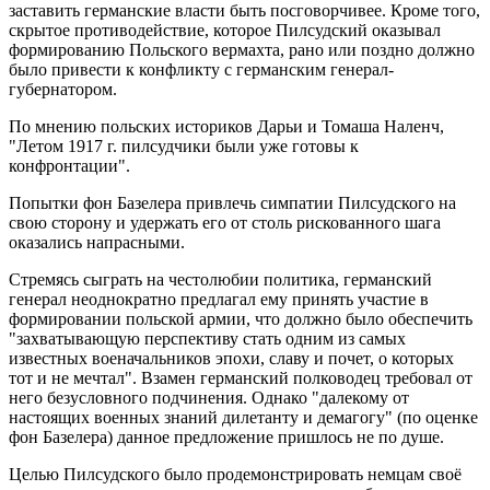
заставить германские власти быть посговорчивее. Кроме того,
скрытое противодействие, которое Пилсудский оказывал
формированию Польского вермахта, рано или поздно должно
было привести к конфликту с германским генерал-
губернатором.
По мнению польских историков Дарьи и Томаша Наленч,
"Летом 1917 г. пилсудчики были уже готовы к
конфронтации".
Попытки фон Базелера привлечь симпатии Пилсудского на
свою сторону и удержать его от столь рискованного шага
оказались напрасными.
Стремясь сыграть на честолюбии политика, германский
генерал неоднократно предлагал ему принять участие в
формировании польской армии, что должно было обеспечить
"захватывающую перспективу стать одним из самых
известных военачальников эпохи, славу и почет, о которых
тот и не мечтал". Взамен германский полководец требовал от
него безусловного подчинения. Однако "далекому от
настоящих военных знаний дилетанту и демагогу" (по оценке
фон Базелера) данное предложение пришлось не по душе.
Целью Пилсудского было продемонстрировать немцам своё