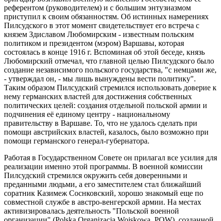
референтом (руководителем) и с большим энтузиазмом
приступил к своим обязанностям. Об истинных намерениях
Пилсудского в этот момент свидетельствует его встреча с
князем Здиславом Любомирским - известным польским
политиком и президентом (мэром) Варшавы, которая
состоялась в конце 1916 г. Вспоминая об этой беседе, князь
Любомирский отмечал, что главной целью Пилсудского было
создание независимого польского государства, "с немцами же,
- утверждал он, - мы лишь вынуждены вести политику".
Таким образом Пилсудский стремился использовать доверие к
нему германских властей для достижения собственных
политических целей: создания отдельной польской армии и
подчинения её единому центру - национальному
правительству в Варшаве. То, что не удалось сделать при
помощи австрийских властей, казалось, было возможно при
помощи германского генерал-губернатора.
Работая в Государственном Совете он прилагал все усилия для
реализации именно этой программы. В военной комиссии
Пилсудский стремился окружить себя доверенными и
преданными людьми, а его заместителем стал ближайший
соратник Казимеж Соснковский, хорошо знакомый еще по
совместной службе в австро-венгерской армии. На местах
активизировалась деятельность "Польской военной
организации" (Polska Organizacja Wojskowa, POW), созданной