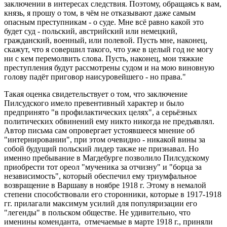
заключении в интересах следствия. Поэтому, обращаясь к вам,
князь, я прошу о том, в чём не отказывают даже самым
опасным преступникам - о суде. Мне всё равно какой это
будет суд - польский, австрийский или немецкий,
гражданский, военный, или полевой. Пусть мне, наконец,
скажут, что я совершил такого, что уже в целый год не могу
ни с кем перемолвить слова. Пусть, наконец, мои тяжкие
преступления будут рассмотрены судом и на мою виновную
голову падёт приговор наисуровейшего - но права."
Такая оценка свидетельствует о том, что заключение
Пилсудского имело превентивный характер и было
предпринято "в профилактических целях", а серьёзных
политических обвинений ему никто никогда не предъявлял.
Автор письма сам опровергает устоявшееся мнение об
"интернировании", при этом очевидно - никакой вины за
собой будущий польский лидер также не признавал. Но
именно пребывание в Магдебурге позволило Пилсудскому
приобрести тот ореол "мученика за отчизну" и "борца за
независимость", который обеспечил ему триумфальное
возвращение в Варшаву в ноябре 1918 г. Этому в немалой
степени способствовали его сторонники, которые в 1917-1918
гг. прилагали максимум усилий для популяризации его
"легенды" в польском обществе. Не удивительно, что
именины коменданта, отмечаемые в марте 1918 г., приняли