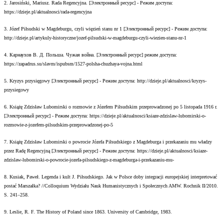
2. Jarosiński, Mariusz. Rada Regencyjna. [Электронный ресурс] - Режим доступа:
https://dzieje.pl/aktualnosci/rada-regencyjna
3. Józef Piłsudski w Magdeburgu, czyli więzień stanu nr 1 [Электронный ресурс] - Режим доступа:
http://dzieje.pl/artykuly-historyczne/jozef-pilsudski-w-magdeburgu-czyli-wiezien-stanu-nr-1
4. Карнаухов В. Д. Польша. Чужая война. [Электронный ресурс] режим доступа:
https://zapadrus.su/slavm/ispubsm/1527-polsha-chuzhaya-vojna.html
5. Kryzys przysięgowy [Электронный ресурс] - Режим доступа: http://dzieje.pl/aktualnosci/kryzys-
przysiegowy
6. Książę Zdzisław Lubomirski o rozmowie z Józefem Piłsudskim przeprowadzonej po 5 listopada 1916 r.
[Электронный ресурс] - Режим доступа: https://dzieje.pl/aktualnosci/ksiaze-zdzislaw-lubomirski-o-
rozmowie-z-jozefem-pilsudskim-przeprowadzonej-po-5
7. Książę Zdzisław Lubomirski o powrocie Józefa Piłsudskiego z Magdeburga i przekazaniu mu władzy
przez Radę Regencyjną [Электронный ресурс] - Режим доступа: https://dzieje.pl/aktualnosci/ksiaze-
zdzislaw-lubomirski-o-powrocie-jozefa-pilsudskiego-z-magdeburga-i-przekazaniu-mu-
8. Kusiak, Paweł. Legenda i kult J. Piłsudskiego. Jak w Polsce doby integracji europejskiej interpretować
postać Marszałka? //Colloquium Wydziału Nauk Humanistycznych i Społecznych AMW. Rochnik II/2010.
S. 241–258.
9. Leslie, R. F. The History of Poland since 1863. University of Cambridge, 1983.