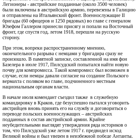
Легионеры - австрийские подданные (около 3500 человек)
были включены в австрийскую армию, перевезены в Галицию
и отправлены на Итальянский фронт. Военнослужащие II
бригады (60 офицеров и 1250 рядовых) во главе с генералом
Юзефом Галлером принесли присягу и попали на Восточный
фронт, где спустя год, летом 1918, перешли на русскую
сторону.
При этом, вопреки распространенному мнению,
окончательного разрыва с немцами у бригадира сразу не
произошло. В памятной записке, составленной на имя фон
Базелера в июле 1917, Пилсудский попытался найти новую
почву для компромисса. Такой компромисс был возможен в
случае, если немцы давали согласие на создание Польского
вермахта с поляком во главе, подчиненного местным
национальным органам власти.
В начале июля комендант съездил также в служебную
командировку в Краков, где безуспешно пытался уговорить
австрийцев вновь принять его на службу и договориться о
переводе польских военнослужащих – австрийских
подданных в состав австрийской армии. Крайне
неубедительными выглядят утверждения ряда историков о
том, что Пилсудский уже летом 1917 г. предвидел исход
Великой войны и был уверен в неизбежной победе Антанты.