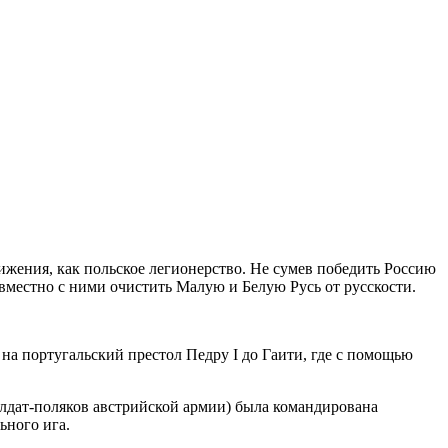
вижения, как польское легионерство. Не сумев победить Россию
вместно с ними очистить Малую и Белую Русь от русскости.
на португальский престол Педру I до Гаити, где с помощью
солдат-поляков австрийской армии) была командирована
ьного ига.