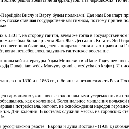
ительно решил воевать не за французов, а за чернокожих. Но не 
 «Перейдём Вислу и Варту, будем поляками! Дал нам Бонапарт пр
ого», позже ставшая государственным гимном, поэтому припев 
ом».
 в 1801 г. на сторону гаитян, зачем же тогда в государственном
аздо милее был Бонапарт, чем Жан-Жак Дессалин. Кстати, Ян Ге
а его легионов были выделены подразделения для отправки на Г
г, когда потребовалось задушить гаитянское восстание.
сик польской литературы Адам Мицкевич в «Пане Тадеуше» посв
egiją Dunaju tam wódz Murzyny gromi, a wzdycha do kraju»). И пи
нцев и в 1830 и в 1863 гг., и борцы за независимость Речи Пос
йцев гармонично уживалось с колониальными устремлениями по
й обращались, как с колонией. Колониальное мышления польской
ршава потребовала, нет-нет, не освобождения народов германски
ь т.н. Дни колоний. В костёлах служили мессы, на городских с
!».
 русофильской работе «Европа и душа Востока» (1938 г.) обозна