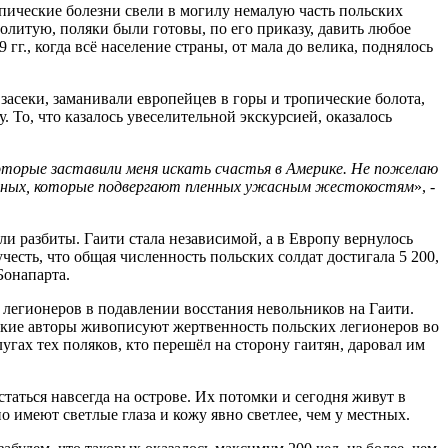
пические болезни свели в могилу немалую часть польских
олитую, поляки были готовы, по его приказу, давить любое
гг., когда всё население страны, от мала до велика, поднялось
засеки, заманивали европейцев в горы и тропические болота,
То, что казалось увеселительной экскурсией, оказалось
 которые заставили меня искать счастья в Америке. Не пожелаю
 чёрных, которые подвергают пленных ужасным жестокостям
», -
ли разбиты. Гаити стала независимой, а в Европу вернулось
учесть, что общая численность польских солдат достигала 5 200,
Бонапарта.
 легионеров в подавлении восстания невольников на Гаити.
такие авторы живописуют жертвенность польских легионеров во
угах тех поляков, кто перешёл на сторону гаитян, даровал им
таться навсегда на острове. Их потомки и сегодня живут в
 имеют светлые глаза и кожу явно светлее, чем у местных.