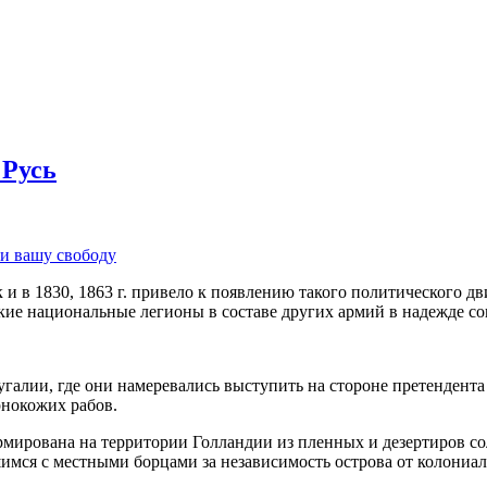
 Русь
 и вашу свободу
 и в 1830, 1863 г. привело к появлению такого политического д
кие национальные легионы в составе других армий в надежде со
галии, где они намеревались выступить на стороне претендента 
рнокожих рабов.
формирована на территории Голландии из пленных и дезертиров 
мся с местными борцами за независимость острова от колониал