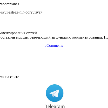
a_zapomniana>
-jivut-esli-za-nih-boryutsya>
омментирования статей.
оставлен модуль, отвечающий за функцию комментирования. Пос
JComments
ля на сайте