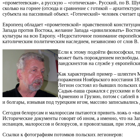
«прометеевская», а русскую – «готическая». Русский, по В. Шу
сколько на горнее (отсюда и сравнение с готикой – архитектур
субъекта на пассивный объект. «Готический» человек считает 
Европеец обладает «прометеевской» нравственной конституцией,
Запада против Востока, желание Запада «цивилизовать» Восто
культуры на всю Европу. «Недостаточное понимание европейск
католическим политическим наследием, независимо от слов В.
Если к этому подойти философски, то 
может быть порождением несвободы. 
ландскнехтов на службе у европейски
Как характерный пример – шляхтич М
поражения Ноябрьского восстания 1830
Легион состоял из бывших польских 
Садык-паша сражался с русскими и б
Армению и Грузию, потом с саблей в
и болгары, изнывая под турецким игом, массово записывались 
Сегодня белорусам и малороссам пытаются привить ложь о «ва
Исторические документы говорят об ином, а именно, что на З
испанцев, малороссов и белорусов, и провозглашая, при этом,
Ссылки к фотографиям потомков польских легионеров: