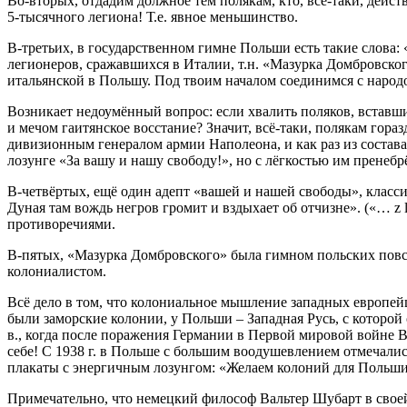
Во-вторых, отдадим должное тем полякам, кто, всё-таки, действ
5-тысячного легиона! Т.е. явное меньшинство.
В-третьих, в государственном гимне Польши есть такие слова:
легионеров, сражавшихся в Италии, т.н. «Мазурка Домбровск
итальянской в Польшу. Под твоим началом соединимся с народ
Возникает недоумённый вопрос: если хвалить поляков, вставших
и мечом гаитянское восстание? Значит, всё-таки, полякам гор
дивизионным генералом армии Наполеона, и как раз из состав
лозунге «За вашу и нашу свободу!», но с лёгкостью им пренебрё
В-четвёртых, ещё один адепт «вашей и нашей свободы», клас
Дуная там вождь негров громит и вздыхает об отчизне». («… z l
противоречиями.
В-пятых, «Мазурка Домбровского» была гимном польских повста
колониалистом.
Всё дело в том, что колониальное мышление западных европе
были заморские колонии, у Польши – Западная Русь, с которо
в., когда после поражения Германии в Первой мировой войне Ва
себе! С 1938 г. в Польше с большим воодушевлением отмечалис
плакаты с энергичным лозунгом: «Желаем колоний для Польши
Примечательно, что немецкий философ Вальтер Шубарт в своей