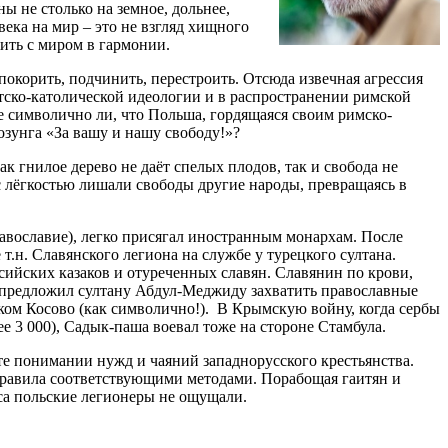
ы не столько на земное, дольнее,
века на мир – это не взгляд хищного
ить с миром в гармонии.
покорить, подчинить, перестроить. Отсюда извечная агрессия
нтско-католической идеологии и в распространении римской
е символично ли, что Польша, гордящаяся своим римско-
озунга «За вашу и нашу свободу!»?
ак гнилое дерево не даёт спелых плодов, так и свобода не
 лёгкостью лишали свободы другие народы, превращаясь в
авославие), легко присягал иностранным монархам. После
т.н. Славянского легиона на службе у турецкого султана.
сийских казаков и отуреченных славян. Славянин по крови,
 предложил султану Абдул-Меджиду захватить православные
ком Косово (как символично!). В Крымскую войну, когда сербы
е 3 000), Садык-паша воевал тоже на стороне Стамбула.
те понимании нужд и чаяний западнорусского крестьянства.
 правила соответствующими методами. Порабощая гаитян и
нса польские легионеры не ощущали.