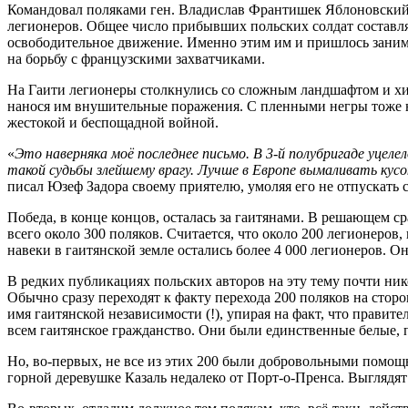
Командовал поляками ген. Владислав Франтишек Яблоновский. 
легионеров. Общее число прибывших польских солдат составлял
освободительное движение. Именно этим им и пришлось заниматьс
на борьбу с французскими захватчиками.
На Гаити легионеры столкнулись со сложным ландшафтом и хитр
нанося им внушительные поражения. С пленными негры тоже не 
жестокой и беспощадной войной.
«
Это наверняка моё последнее письмо. В 3-й полубригаде уцел
такой судьбы злейшему врагу. Лучше в Европе вымаливать ку
писал Юзеф Задора своему приятелю, умоляя его не отпускать с
Победа, в конце концов, осталась за гаитянами. В решающем ср
всего около 300 поляков. Считается, что около 200 легионеров,
навеки в гаитянской земле остались более 4 000 легионеров. О
В редких публикациях польских авторов на эту тему почти ник
Обычно сразу переходят к факту перехода 200 поляков на стор
имя гаитянской независимости (!), упирая на факт, что правит
всем гаитянское гражданство. Они были единственные белые, 
Но, во-первых, не все из этих 200 были добровольными помощн
горной деревушке Казаль недалеко от Порт-о-Пренса. Выглядят 