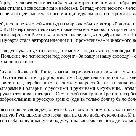
барту, – человек «готический», чьи внутренние помыслы обращен
ным стилем, возносящимся к небесам). Взгляд «готического» чело
целое и общее выше частного и индивидуального, он стремится ж
 в основе которой - взгляд на мир как объект, который должен 
к. В. Шубарт видел задатки «прометеевской» морали в протеста
ими народами России – римское наследие», - подчёркивал он. Н
 Шубарта стала автором идеологии «прометеизма» и знакомого л
следует указать, что свобода не может родиться из несвободы. К
Польские же легионеры под лозунг «За вашу и нашу свободу!» с
х колонизаторов.
ихал Чайковский. Трижды менял веру (католицизм – ислам – пр
 г. отправился в Турцию, взял имя Садык-паша и встал во главе 
повстанцев, перебежчиков из числа малороссийских и великорос
олгарами в Болгарии, с русскими и румынами в Румынии. Затем
 руках отстаивал интересы Османской империи в Греции и сербс
добровольцами в русскую армию (одних только болгар было боле
шей и нашей свободе», о будто бы, свойственном польской шлях
ападную Русь шляхта смотрела, как на свою добычу, колонию. И
 девиз «За нашу и вашу свободу!», никакого морального диссона