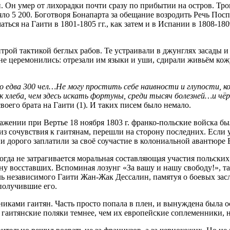
Он умер от лихорадки почти сразу по прибытии на остров. Тро
о 5 200. Боготворя Бонапарта за обещание возродить Речь Посп
я на Гаити в 1801-1805 гг., как затем и в Испании в 1808-1809 
ой тактикой беглых рабов. Те устраивали в джунглях засады и 
церемонились: отрезали им языки и уши, сдирали живьём кожу. 
ело едва 300 чел…Не могу простить себе наивности и глупости,
сок хлеба, чем здесь искать фортуны, среди тысяч болезней…и
воего брата на Гаити (1). И таких писем было немало.
ажении при Вертье 18 ноября 1803 г. франко-польские войска бы
 из сочувствия к гаитянам, перешли на сторону последних. Если 
ни дорого заплатили за своё соучастие в колониальной авантюре 
огда не затрагивается моральная составляющая участия польских
ону восставших. Вспоминая лозунг «За вашу и нашу свободу!», 
ель независимого Гаити Жан-Жак Дессалин, памятуя о боевых засл
получившие его.
иками гаитян. Часть просто попала в плен, и вынуждена была ос
гаитянские поляки темнее, чем их европейские соплеменники, но