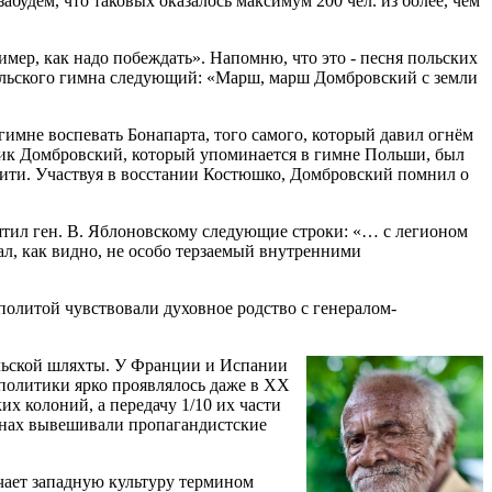
забудем, что таковых оказалось максимум 200 чел. из более, чем
имер, как надо побеждать». Напомню, что это - песня польских
польского гимна следующий: «Марш, марш Домбровский с земли
 гимне воспевать Бонапарта, того самого, который давил огнём
нрик Домбровский, который упоминается в гимне Польши, был
аити. Участвуя в восстании Костюшко, Домбровский помнил о
ятил ген. В. Яблоновскому следующие строки: «… с легионом
сал, как видно, не особо терзаемый внутренними
политой чувствовали духовное родство с генералом-
льской шляхты. У Франции и Испании
 политики ярко проявлялось даже в ХХ
х колоний, а передачу 1/10 их части
тенах вывешивали пропагандистские
чает западную культуру термином