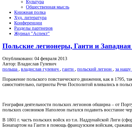
Культура
Общественная мысль
Книжная полка
Худ. литература
Конференции
Разделы партнеров
Журнал "Аспект"
Польские легионеры, Гаити и Западная
Опубликовано: 04 февраля 2013
Автор: Владислав Гулевич
польша
,
владислав гулевич
,
гаити
,
польский легион
,
за нашу
Поражение польского повстанческого движения, как в 1795, так
самостоятельно, патриоты Речи Посполитой вливались в польс
География деятельности польских легионов обширна – от Порту
польских союзников Наполеон пытался подавить восстание че
В 1801 г. часть польских войск из т.н. Наддунайской Лиги (с
Бонапартом на Гаити в помощь французским войскам, сражавши