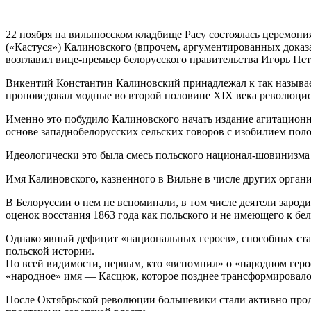
22 ноября на вильнюсском кладбище Расу состоялась церемония
(«Кастуся») Калиновского (впрочем, аргументированных доказат
возглавил вице-премьер белорусского правительства Игорь Пе
Викентий Константин Калиновский принадлежал к так называем
проповедовал модные во второй половине XIX века революцио
Именно это побудило Калиновского начать издание агитацион
основе западнобелорусских сельских говоров с изобилием пол
Идеологически это была смесь польского национал-шовинизма с
Имя Калиновского, казненного в Вильне в числе других орган
В Белоруссии о нем не вспоминали, в том числе деятели зар
оценок восстания 1863 года как польского и не имеющего к бе
Однако явный дефицит «национальных героев», способных стать
польской истории.
По всей видимости, первым, кто «вспомнил» о «народном гер
«народное» имя — Касцюк, которое позднее трансформировалос
После Октябрьской революции большевики стали активно про