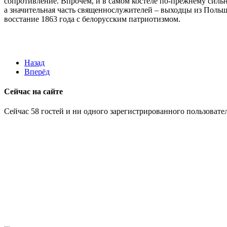
сопротивление. Впрочем, и в самом костёле по-прежнему силь
а значительная часть священнослужителей – выходцы из Поль
восстание 1863 года с белорусским патриотизмом.
Назад
Вперёд
Сейчас на сайте
Сейчас 58 гостей и ни одного зарегистрированного пользовател