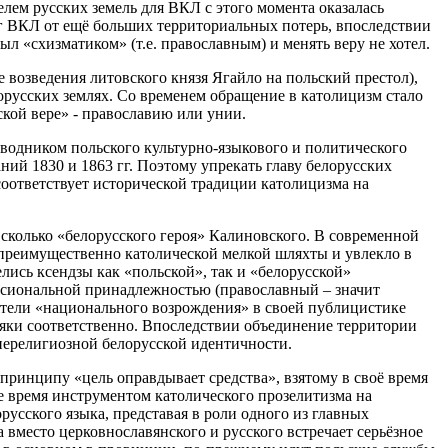
лем русских земель для ВКЛ с этого момента оказалась
г ВКЛ от ещё больших территориальных потерь, впоследствии
ыл «схизматиком» (т.е. православным) и менять веру не хотел.
 возведения литовского князя Ягайло на польский престол),
норусских землях. Со временем обращение в католицизм стало
ской вере» - православию или унии.
оводником польского культурно-языкового и политического
ий 1830 и 1863 гг. Поэтому упрекать главу белорусских
соответствует исторической традиции католицизма на
 сколько «белорусского героя» Калиновского. В современной
е преимущественно католической мелкой шляхты и увлекло в
лись ксендзы как «польской», так и «белорусской»
ессиональной принадлежностью (православный – значит
еятели «национального возрождения» в своей публицистике
ляки соответственно. Впоследствии объединение территории
нерелигиозной белорусской идентичности.
принципу «цель оправдывает средства», взятому в своё время
е время инструментом католического прозелитизма на
русского языка, представая в роли одного из главных
 вместо церковнославянского и русского встречает серьёзное