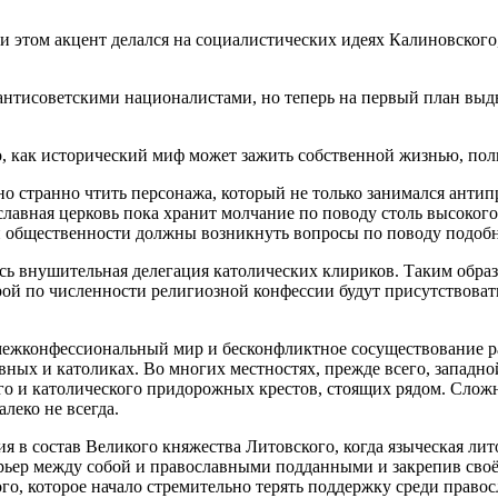
ри этом акцент делался на социалистических идеях Калиновског
антисоветскими националистами, но теперь на первый план выдв
, как исторический миф может зажить собственной жизнью, пол
о странно чтить персонажа, который не только занимался антип
лавная церковь пока хранит молчание по поводу столь высокого
ой общественности должны возникнуть вопросы по поводу подоб
сь внушительная делегация католических клириков. Таким образ
ой по численности религиозной конфессии будут присутствовать 
межконфессиональный мир и бесконфликтное сосуществование ра
ных и католиках. Во многих местностях, прежде всего, западной
го и католического придорожных крестов, стоящих рядом. Слож
леко не всегда.
я в состав Великого княжества Литовского, когда языческая лит
арьер между собой и православными подданными и закрепив сво
го, которое начало стремительно терять поддержку среди право