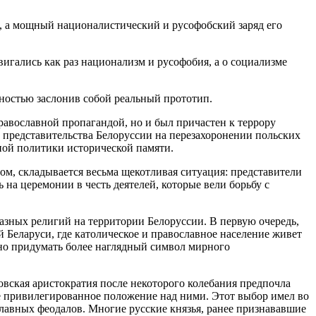
о, а мощный националистический и русофобский заряд его
игались как раз национализм и русофобия, а о социализме
ностью заслонив собой реальный прототип.
равославной пропагандой, но и был причастен к террору
 представительства Белоруссии на перезахоронении польских
ной политики исторической памяти.
ом, складывается весьма щекотливая ситуация: представители
на церемонии в честь деятелей, которые вели борьбу с
зных религий на территории Белоруссии. В первую очередь,
 Беларуси, где католическое и православное население живет
но придумать более наглядный символ мирного
овская аристократия после некоторого колебания предпочла
ё привилегированное положение над ними. Этот выбор имел во
славных феодалов. Многие русские князья, ранее признававшие