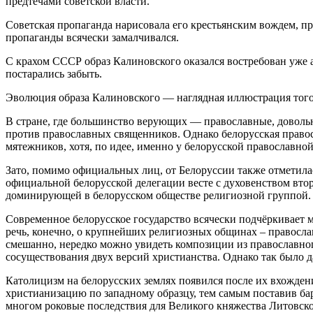
предтечами советской власти.
Советская пропаганда нарисовала его крестьянским вождем, п
пропаганды всячески замалчивался.
С крахом СССР образ Калиновского оказался востребован уже 
постарались забыть.
Эволюция образа Калиновского — наглядная иллюстрация того
В стране, где большинство верующих — православные, довольн
против православных священников. Однако белорусская правос
мятежников, хотя, по идее, именно у белорусской православн
Зато, помимо официальных лиц, от Белоруссии также отметила
официальной белорусской делегации весте с духовенством втор
доминирующей в белорусском обществе религиозной группой.
Современное белорусское государство всячески подчёркивает 
речь, конечно, о крупнейших религиозных общинах – православ
смешанно, нередко можно увидеть композиции из православно
сосуществования двух версий христианства. Однако так было да
Католицизм на белорусских землях появился после их вхождени
христианизацию по западному образцу, тем самым поставив б
многом роковые последствия для Великого княжества Литовско