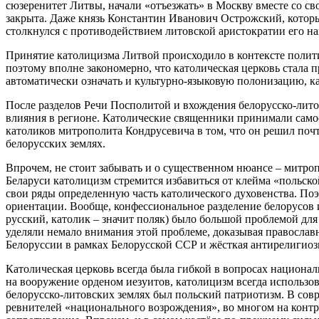
сюзеренитет Литвы, начали «отъезжать» в Москву вместе со св
закрыта. Даже князь Константин Иванович Острожский, котор
столкнулся с противодействием литовской аристократии его наз
Принятие католицизма Литвой происходило в контексте полити
поэтому вполне закономерно, что католическая церковь стала 
автоматически означать и культурно-языковую полонизацию, ка
После разделов Речи Посполитой и вхождения белорусско-лито
влияния в регионе. Католические священники принимали самое 
католиков митрополита Кондрусевича в том, что он решил почт
белорусских землях.
Впрочем, не стоит забывать и о существенном нюансе – митроп
Беларуси католицизм стремится избавиться от клейма «польско
свои ряды определенную часть католического духовенства. Поэ
ориентации. Вообще, конфессиональное разделение белорусов 
русский, католик – значит поляк) было большой проблемой для
уделяли немало внимания этой проблеме, доказывая православн
Белоруссии в рамках Белорусской ССР и жёсткая антирелигио
Католическая церковь всегда была гибкой в вопросах национа
на вооружение орденом иезуитов, католицизм всегда использо
белорусско-литовских землях был польский патриотизм. В совр
ревнителей «национального возрождения», во многом на контра