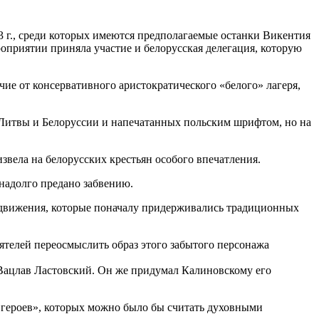
3 г., среди которых имеются предполагаемые останки Викентия
роприятии приняла участие и белорусская делегация, которую
ие от консервативного аристократического «белого» лагеря,
Литвы и Белоруссии и напечатанных польским шрифтом, но на
звела на белорусских крестьян особого впечатления.
 надолго предано забвению.
о движения, которые поначалу придерживались традиционных
ятелей переосмыслить образ этого забытого персонажа
 Вацлав Ластовский. Он же придумал Калиновскому его
героев», которых можно было бы считать духовными