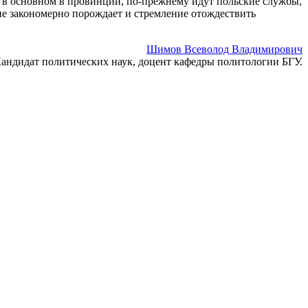
, в основном в провинции, по-прежнему идут польские службы,
не закономерно порождает и стремление отождествить
Шимов Всеволод Владимирович
андидат политических наук, доцент кафедры политологии БГУ.