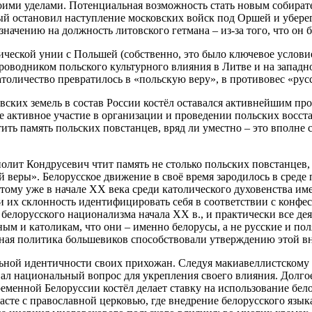
оими уделами. Потенциальная возможность стать новым собирате
ый остановил наступление московских войск под Оршей и убере
начению на должность литовского гетмана – из-за того, что он б
ческой унии с Польшей (собственно, это было ключевое условие
проводником польского культурного влияния в Литве и на запад
толичество превратилось в «польскую веру», в противовес «рус
вских земель в состав России костёл оставался активнейшим пр
активное участие в организации и проведении польских восстан
ить память польских повстанцев, вряд ли уместно – это вполне 
олит Кондрусевич чтит память не столько польских повстанцев,
й веры». Белорусское движение в своё время зародилось в сред
тому уже в начале ХХ века среди католического духовенства име
и их склонность идентифицировать себя в соответствии с конф
 белорусского национализма начала ХХ в., и практически все д
ым и католикам, что они – именно белорусы, а не русские и по
зная политика большевиков способствовали утверждению этой в
льной идентичности своих прихожан. Следуя макиавеллистскому 
вал национальный вопрос для укрепления своего влияния. Долго
еменной Белоруссии костёл делает ставку на использование бело
сте с православной церковью, где внедрение белорусского языка