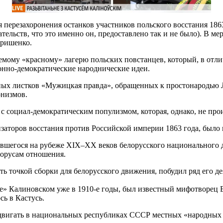
 перезахоронения останков участников польского восстания 186
ельств, что это именно он, предоставлено так и не было). В ме
тришенко.
ому «красному» лагерю польских повстанцев, который, в отлич
нно-демократические народнические идеи.
ных листков «Мужицкая правда», обращенных к простонародью 
онизмов.
 социал-демократическим популизмом, которая, однако, не прои
изаторов восстания против Российской империи 1863 года, было
одившегося на рубеже XIX–XX веков белорусского национальног
лорусам отношения.
 точкой сборки для белорусского движения, побудил ряд его де
ое» Калиновском уже в 1910-е годы, был известный мифотворец
ь в Кастусь.
двигать в национальных республиках СССР местных «народных 