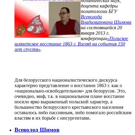
политических наук,
доцента кафедры
политологии БГУ
Всеволода
Владимировича Шимова
на состоявшейся 20
января 2013 г.
конференции
«Польское
шляхетское восстание 1863 г. Взгляд на события 150
лет спустя»
.
Для белорусского националистического дискурса
характерно представление о восстании 1863 г. как о
«национально-освободительном» для белорусов. Это,
очевидно, миф, т.к. в национальном плане восстание
носило ярко выраженный польский характер, а
большинство белорусского крестьянского населения
оставалось либо пассивным, либо помогало российским
властям в их борьбе с инсургентами.
Всеволод Шимов