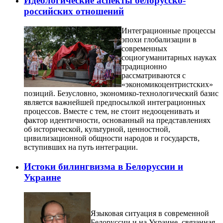
Идеологические аспекты белорусско-
российских отношений
Интеграционные процессы
эпохи глобализации в
современных
социогуманитарных науках
традиционно
рассматриваются с
«экономикоцентристских»
позиций. Безусловно, экономико-технологический базис
является важнейшей предпосылкой интеграционных
процессов. Вместе с тем, не стоит недооценивать и
фактор идентичности, основанный на представлениях
об исторической, культурной, ценностной,
цивилизационной общности народов и государств,
вступивших на путь интеграции.
Истоки билингвизма в Белоруссии и
Украине
Языковая ситуация в современной
Белоруссии и на Украине, связанная