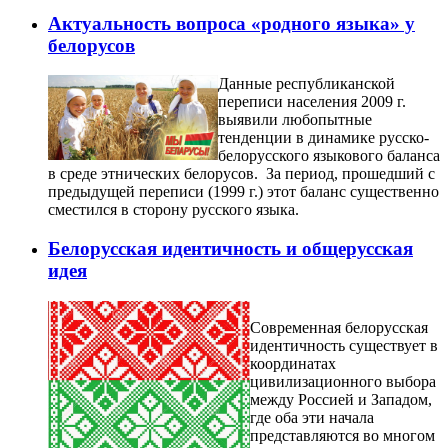
Актуальность вопроса «родного языка» у
белорусов
Данные республиканской
переписи населения 2009 г.
выявили любопытные
тенденции в динамике русско-
белорусского языкового баланса
в среде этнических белорусов. За период, прошедший с
предыдущей переписи (1999 г.) этот баланс существенно
сместился в сторону русского языка.
Белорусская идентичность и общерусская
идея
Современная белорусская
идентичность существует в
координатах
цивилизационного выбора
между Россией и Западом,
где оба эти начала
представляются во многом