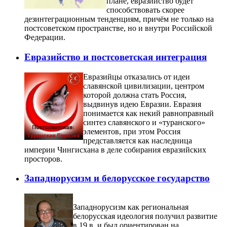
плане, евразийство будет
способствовать скорее
дезинтеграционным тенденциям, причём не только на
постсоветском пространстве, но и внутри Российской
Федерации.
Евразийство и постсоветская интеграция
Евразийцы отказались от идеи
славянской цивилизации, центром
которой должна стать Россия,
выдвинув идею Евразии. Евразия
понимается как некий равноправный
синтез славянского и «туранского»
элементов, при этом Россия
представляется как наследница
империи Чингисхана в деле собирания евразийских
просторов.
Западнорусизм и белорусское государство
Западнорусизм как региональная
белорусская идеология получил развитие
в 19 в. и был ориентирован на