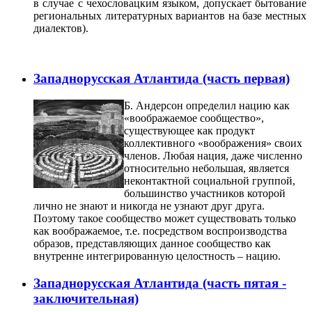
в случае с чехословацким языком, допускает бытование
региональных литературных вариантов на базе местных
диалектов).
Западнорусская Атлантида (часть первая)
Б. Андерсон определил нацию как
«воображаемое сообщество»,
существующее как продукт
коллективного «воображения» своих
членов. Любая нация, даже численно
относительно небольшая, является
неконтактной социальной группой,
большинство участников которой
лично не знают и никогда не узнают друг друга.
Поэтому такое сообщество может существовать только
как воображаемое, т.е. посредством воспроизводства
образов, представляющих данное сообщество как
внутренне интегрированную целостность – нацию.
Западнорусская Атлантида (часть пятая -
заключительная)