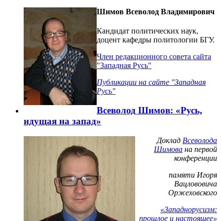
Шимов Всеволод Владимирович
Кандидат политических наук,
доцент кафедры политологии БГУ.
Член редакционного совета сайта
"Западная Русь"
Публикации на сайте "Западная
Русь"
Всеволод Шимов: «Русь,
идущая на запад»
Доклад
Всеволода
Шимова
на первой
конференции
памяти Игоря
Вацлововича
Оржеховского
«Западнорусизм:
прошлое и настоящее»