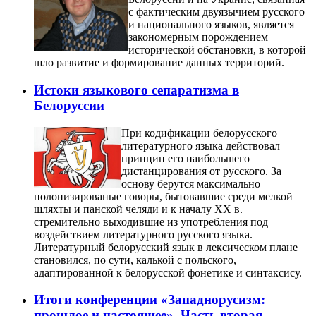
с фактическим двуязычием русского
и национального языков, является
закономерным порождением
исторической обстановки, в которой
шло развитие и формирование данных территорий.
Истоки языкового сепаратизма в
Белоруссии
При кодификации белорусского
литературного языка действовал
принцип его наибольшего
дистанцирования от русского. За
основу берутся максимально
полонизированые говоры, бытовавшие среди мелкой
шляхты и панской челяди и к началу ХХ в.
стремительно выходившие из употребления под
воздействием литературного русского языка.
Литературный белорусский язык в лексическом плане
становился, по сути, калькой с польского,
адаптированной к белорусской фонетике и синтаксису.
Итоги конференции «Западнорусизм:
прошлое и настоящее». Часть вторая