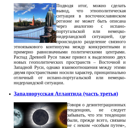
Подводя итог, можно сделать
вывод, что этнополитическая
ситуация в восточнославянском
регионе не может быть описана
через аналогию с испано-
португальской или немецко-
нидерландской ситуацией, где
происходило разделение связного
этноязыкового континуума между конкурентными и
примерно равнозначными политическими центрами.
Распад Древней Руси также привел к выделению двух
новых геополитических пространств – Восточной и
Западной Руси, однако взаимоотношения между этими
двумя пространствами носили характер, принципиально
отличный от испано-португальской или немецко-
нидерландской ситуации.
Западнорусская Атлантида (часть третья)
Говоря о дезинтеграционных
тенденциях, не следует
забывать, что эти тенденции
были, прежде всего, связаны
не с неким «особым путем»,