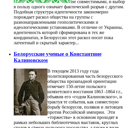
не совместимыми, и выбор
в пользу одного означает фактический разрыв с другим.
Подобная структура идентичности закономерно
порождает раскол общества на группы с
разнонаправленными геополитическими и
идеологическими установками. В отличие от Украины,
идентичность которой сформирована в тех же
координатах, в Белоруссии этот раскол носит пока
латентный и скрытый характер...
Белорусские ученые о Константине
Калиновском
В текущем 2013 году года
политизированная часть белорусского
общества прозападной ориентации
отмечает 150-летие польского
шляхетского восстания 1863 -1864 г.г.,
объявив его «годом Калиновского», и
трактуя те события, как совместную
борьбу белорусов, поляков и литовцев
против Российской империи. Эти
«торжества» в основном проходят в
рамках небольших библиотечных выставок, круглых
столов в стенах польского посольства, а также в виде