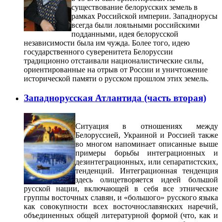
существование белорусских земель в
рамках Российской империи. Западнорусы
всегда были лояльными российскими
подданными, идея белорусской
независимости была им чужда. Более того, идею
государственного суверенитета Белоруссии
традиционно отстаивали националистические силы,
ориентированные на отрыв от России и уничтожение
исторической памяти о русском прошлом этих земель.
Западнорусская Атлантида (часть вторая)
Ситуация в отношениях между
Белоруссией, Украиной и Россией также
во многом напоминает описанные выше
примеры борьбы интеграционных и
дезинтеграционных, или сепаратистских,
тенденций. Интеграционная тенденция
здесь олицетворяется идеей большой
русской нации, включающей в себя все этнические
группы восточных славян, и «большого» русского языка
как совокупности всех восточнославянских наречий,
объединенных общей литературной формой (что, как и