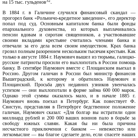
52
на 15 тыс. гульденов
.
В 1884 г. в Галичине случился финансовый скандал —
прогорел банк «Рольничо-кредитное заведение», его директор
попал под суд. Основным капиталом банка были фонды
епархиального духовенства, из которых выплачивались
пенсии вдовам и сиротам священников, а участвовавшие
своими вкладами крестьяне считались членами банка и
отвечали за его дела всем своим имуществом. Крах банка
грозил полным разорением нескольким тысячам крестьян. Как
только в августе 1884 г. Наумович вышел из тюрьмы, галицко-
русские патриоты просили его выхлопотать в России помощь
банку. В сентябре Наумович вместе с Площанским выехал в
Россию. Другом галичан в России был министр финансов
Вышеградский, к которому и обратились Наумович и
Площанский. Просьба двух недавних узников увенчалась
успехом — они выхлопотали в форме займа 600 000 марок.
Однако этой суммы оказалось мало, и в начале 1885 г.
Наумович вновь поехал в Петербург. Как повествует Ф.
Свистун, представляя в Петербурге бедственное положение
галичан, Наумович сказал: «Для болгар вы истратили один
миллиард рублей и 200 000 ваших воинов пало в борьбе за
свободу южных славян. Какая бы ни была причина
несчастного приключения с банком — невежество или
легкомыслие — вы благое сделаете дело, если спасете наших