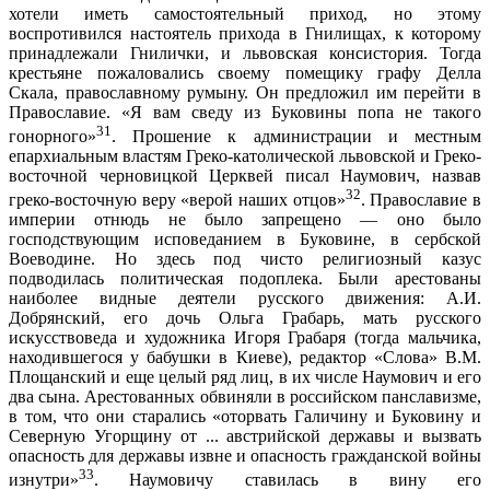
хотели иметь самостоятельный приход, но этому
воспротивился настоятель прихода в Гнилищах, к которому
принадлежали Гнилички, и львовская консистория. Тогда
крестьяне пожаловались своему помещику графу Делла
Скала, православному румыну. Он предложил им перейти в
Православие. «Я вам сведу из Буковины попа не такого
31
гонорного»
. Прошение к администрации и местным
епархиальным властям Греко-католической львовской и Греко-
восточной черновицкой Церквей писал Наумович, назвав
32
греко-восточную веру «верой наших отцов»
. Православие в
империи отнюдь не было запрещено — оно было
господствующим исповеданием в Буковине, в сербской
Воеводине. Но здесь под чисто религиозный казус
подводилась политическая подоплека. Были арестованы
наиболее видные деятели русского движения: А.И.
Добрянский, его дочь Ольга Грабарь, мать русского
искусствоведа и художника Игоря Грабаря (тогда мальчика,
находившегося у бабушки в Киеве), редактор «Слова» В.М.
Площанский и еще целый ряд лиц, в их числе Наумович и его
два сына. Арестованных обвиняли в российском панславизме,
в том, что они старались «оторвать Галичину и Буковину и
Северную Угорщину от ... австрийской державы и вызвать
опасность для державы извне и опасность гражданской войны
33
изнутри»
. Наумовичу ставилась в вину его