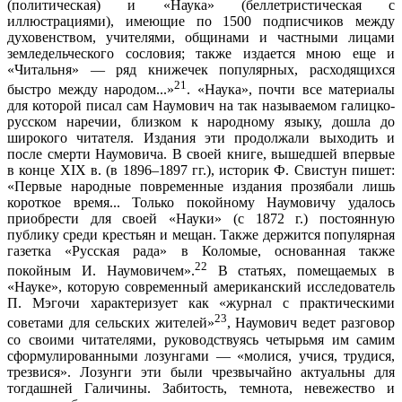
(политическая) и «Наука» (беллетристическая с
иллюстрациями), имеющие по 1500 подписчиков между
духовенством, учителями, общинами и частными лицами
земледельческого сословия; также издается мною еще и
«Читальня» — ряд книжечек популярных, расходящихся
21
быстро между народом...»
. «Наука», почти все материалы
для которой писал сам Наумович на так называемом галицко-
русском наречии, близком к народному языку, дошла до
широкого читателя. Издания эти продолжали выходить и
после смерти Наумовича. В своей книге, вышедшей впервые
в конце XIX в. (в 1896–1897 гг.), историк Ф. Свистун пишет:
«Первые народные повременные издания прозябали лишь
короткое время... Только покойному Наумовичу удалось
приобрести для своей «Науки» (с 1872 г.) постоянную
публику среди крестьян и мещан. Также держится популярная
газетка «Русская рада» в Коломые, основанная также
22
покойным И. Наумовичем».
В статьях, помещаемых в
«Науке», которую современный американский исследователь
П. Мэгочи характеризует как «журнал с практическими
23
советами для сельских жителей»
, Наумович ведет разговор
со своими читателями, руководствуясь четырьмя им самим
сформулированными лозунгами — «молися, учися, трудися,
трезвися». Лозунги эти были чрезвычайно актуальны для
тогдашней Галичины. Забитость, темнота, невежество и