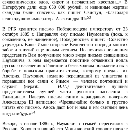
священнических вдов, сирот и несчастных крестьян...» В
Петербурге дали еще 650 000 рублей, и невинные жертвы
скандала были спасены, как пишет Свистун, «благодаря
53
великодушию императора Александра III»
.
В РГБ хранится письмо Победоносцева императору от 23
октября 1885 г. Направляя ему письмо Наумовича (пока, к
сожалению, не найденное), Победоносцев пишет: «Совестно
утруждать Ваше Императорское Величество посреди многих
забот и занятий еще новым чтением. Но почитаю нелишним
представить Вам полученное мною вчера письмо священника
Наумовича, в нем выражается поистине отчаянный вопль
русского населения в Галиции о безысходном положении их в
борьбе с польским правительством, которому предала их
Австрия. Наумович, недавно перешедший из униатства и
порвавший все связи с Римом, — человек почтенный и
служит (неразб. —
Н.П.)
действительно лучшим
представителем лучшей части русского населения в
Галиции...» Наверху письма синим карандашом почерком
Александра III написано: «Чрезвычайно больно и грустно
читать его письмо. Авось даст Бог и нам и им светлый день
54
когда-нибудь.»
Вскоре, в начале 1886 г., Наумович с семьей переселился в
Россию. Хорошо знавший его Мончаловский говорит прежде