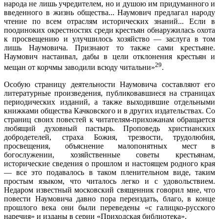
народа не лишь учредителем, но и душою им придуманного и
введенного в жизнь общества... Наумович предлагал народу
чтение по всем отраслям исторических знаний... Если в
поодиноких окрестностях среди крестьян обнаружилась охота
к просвещению и улучшилось хозяйство — заслуга в том
лишь Наумовича. Признают то также сами крестьяне.
Наумович настаивал, дабы в цели отклонения крестьян и
29
мещан от корчмы заводили всюду читальни»
.
Особую страницу деятельности Наумовича составляют его
литературные произведения, публиковавшиеся на страницах
периодических изданий, а также выходившие отдельными
книжками общества Качковского и в других издательствах. Со
страниц своих повестей к читателям-прихожанам обращается
любящий духовный пастырь. Проповедь христианских
добродетелей, страха Божия, трезвости, трудолюбия,
просвещения, объяснение малопонятных мест в
богослужении, хозяйственные советы крестьянам,
исторические сведения о прошлом и настоящем родного края
— все это подавалось в таком пленительном виде, таким
простым языком, что читалось легко и с удовольствием.
Недаром известный московский священник говорил мне, что
повести Наумовича давно пора переиздать, благо, в конце
прошлого века они были переведены «с галицко-русского
наречия» и изданы в серии «Приходская библиотека».