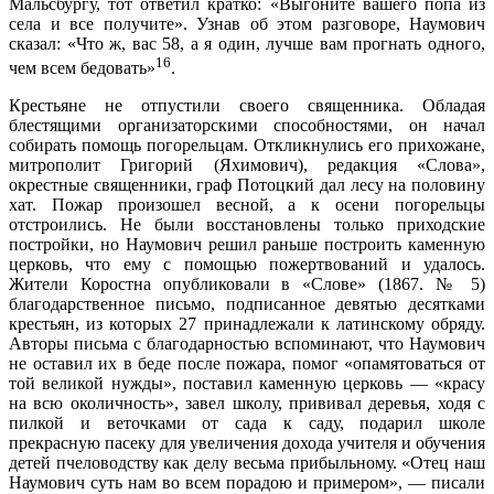
Мальсбургу, тот ответил кратко: «Выгоните вашего попа из
села и все получите». Узнав об этом разговоре, Наумович
сказал: «Что ж, вас 58, а я один, лучше вам прогнать одного,
16
чем всем бедовать»
.
Крестьяне не отпустили своего священника. Обладая
блестящими организаторскими способностями, он начал
собирать помощь погорельцам. Откликнулись его прихожане,
митрополит Григорий (Яхимович), редакция «Слова»,
окрестные священники, граф Потоцкий дал лесу на половину
хат. Пожар произошел весной, а к осени погорельцы
отстроились. Не были восстановлены только приходские
постройки, но Наумович решил раньше построить каменную
церковь, что ему с помощью пожертвований и удалось.
Жители Коростна опубликовали в «Слове» (1867. № 5)
благодарственное письмо, подписанное девятью десятками
крестьян, из которых 27 принадлежали к латинскому обряду.
Авторы письма с благодарностью вспоминают, что Наумович
не оставил их в беде после пожара, помог «опамятоваться от
той великой нужды», поставил каменную церковь — «красу
на всю околичность», завел школу, прививал деревья, ходя с
пилкой и веточками от сада к саду, подарил школе
прекрасную пасеку для увеличения дохода учителя и обучения
детей пчеловодству как делу весьма прибыльному. «Отец наш
Наумович суть нам во всем порадою и примером», — писали