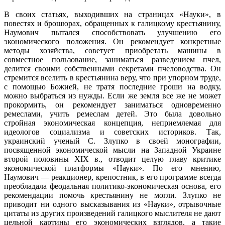
В своих статьях, выходивших на страницах «Науки», в
повестях и брошюрах, обращенных к галицкому крестьянину,
Наумович пытался способствовать улучшению его
экономического положения. Он рекомендует конкретные
методы хозяйства, советует приобретать машины в
совместное пользование, заниматься разведением пчел,
делится своими собственными секретами пчеловодства. Он
стремится вселить в крестьянина веру, что при упорном труде,
с помощью Божией, не тратя последние гроши на водку,
можно выбраться из нужды. Если же земля все же не может
прокормить, он рекомендует заниматься одновременно
ремеслами, учить ремеслам детей. Это была довольно
стройная экономическая концепция, неприемлемая для
идеологов социализма и советских историков. Так,
украинский ученый С. Злупко в своей монографии,
посвященной экономической мысли на Западной Украине
второй половины XIX в., отводит целую главу критике
экономической платформы «Науки». По его мнению,
Наумович — реакционер, крепостник, в его программе всегда
преобладала феодальная политико-экономическая основа, его
рекомендации помочь крестьянину не могли. Злупко не
приводит ни одного высказывания из «Науки», отрывочные
цитаты из других произведений галицкого мыслителя не дают
цельной картины его экономических взглядов, а такие