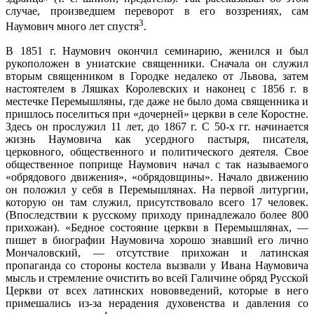
случае, произведшем переворот в его воззрениях, сам
3
Наумович много лет спустя
.
В 1851 г. Наумович окончил семинарию, женился и был
рукоположен в униатские священники. Сначала он служил
вторым священником в Городке недалеко от Львова, затем
настоятелем в Ляшках Королевских и наконец с 1856 г. в
местечке Перемышляны, где даже не было дома священника и
пришлось поселиться при «дочерней» церкви в селе Коростне.
Здесь он прослужил 11 лет, до 1867 г. С 50-х гг. начинается
жизнь Наумовича как усердного пастыря, писателя,
церковного, общественного и политического деятеля. Свое
общественное поприще Наумович начал с так называемого
«обрядового движения», «обрядовщины». Начало движению
он положил у себя в Перемышлянах. На первой литургии,
которую он там служил, присутствовало всего 17 человек.
(Впоследствии к русскому приходу принадлежало более 800
прихожан). «Бедное состояние церкви в Перемышлянах, —
пишет в биографии Наумовича хорошо знавший его лично
Мончаловский, — отсутствие прихожан и латинская
пропаганда со стороны костела вызвали у Ивана Наумовича
мысль и стремление очистить во всей Галичине обряд Русской
Церкви от всех латинских нововведений, которые в него
примешались из-за нерадения духовенства и давления со