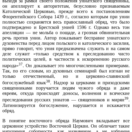
выходя за рамки своего положения униатского священника,
он апеллирует к авторитетам, безусловно признаваемым
Католической Церковью, прежде всего к постановлениям
Флорентийского Собора 1439 г., согласно которым при унии
полностью сохраняется весь православный обряд, что было
подтверждено и Брестской унией 1596 г. Однако весь тон
апелляции — не мольба о пощаде, а грозная обвинительная
речь против унии. Автор показывает бесправие униатского
духовенства перед лицом польского и католического засилия,
прямо говорит, что уния предназначена служить и на самом
деле служит «только средством к преследованию чисто
политических целей, в частности к искоренению русского
37
народа»
. Он доказывает это многочисленными примерами.
Так, по его словам, из духовных семинарий был изгнан не
только отечественный, но и церковно-славянский
38
богослужебный язык
. Надзор за церквами и приходскими
священниками поручается людям чужого обряда и даже
евреям, откуда происходят доносы, волнения и всяческие
39
преследования русских униатов — священников и мирян
.
Латинизируется богослужение, нарушается и искажается
обряд.
В понятие восточного обряда Наумович вкладывает все
церковное устройство Восточной Церкви. Он обличает такие
нарушения соборности, как назначение, а не избрание