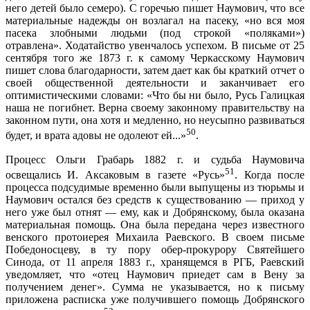
него детей было семеро). С горечью пишет Наумович, что все
материальные надежды он возлагал на пасеку, «но вся моя
пасека злобными людьми (под строкой «поляками»)
отравлена». Ходатайство увенчалось успехом. В письме от 25
сентября того же 1873 г. к самому Черкасскому Наумович
пишет слова благодарности, затем дает как бы краткий отчет о
своей общественной деятельности и заканчивает его
оптимистическими словами: «Что бы ни было, Русь Галицкая
наша не погибнет. Верна своему законному правительству на
законном пути, она хотя и медленно, но неусыпно развиваться
50
будет, и врата адовы не одолеют ей...»
.
Процесс Ольги Грабарь 1882 г. и судьба Наумовича
51
освещались И. Аксаковым в газете «Русь»
. Когда после
процесса подсудимые временно были выпущены из тюрьмы и
Наумович остался без средств к существованию — приход у
него уже был отнят — ему, как и Добрянскому, была оказана
материальная помощь. Она была передана через известного
венского протоиерея Михаила Раевского. В своем письме
Победоносцеву, в ту пору обер-прокурору Святейшего
Синода, от 11 апреля 1883 г., хранящемся в РГБ, Раевский
уведомляет, что «отец Наумович приедет сам в Вену за
получением денег». Сумма не указывается, но к письму
приложена расписка уже получившего помощь Добрянского