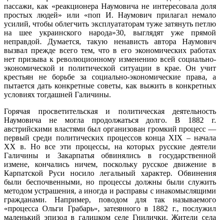
пассажи, как «реакционера Наумовича не интересовала доля
простых людей» или «поп И. Наумович прилагал немало
усилий, чтобы облегчить эксплуататорам туже затянуть петлю
на шее украинского народа»30, выглядят уже прямой
неправдой. Думается, такую ненависть автора Наумович
вызвал прежде всего тем, что в его экономических работах
нет призыва к революционному изменению всей социально-
экономической и политической ситуации в крае. Он учит
крестьян не борьбе за социально-экономические права, а
пытается дать конкретные советы, как выжить в конкретных
условиях тогдашней Галичины.
Горячая просветительская и политическая деятельность
Наумовича не могла продолжаться долго. В 1882 г.
австрийскими властями был организован громкий процесс —
первый среди политических процессов конца XIX – начала
XX в. Но все эти процессы, на которых русские деятели
Галичины и Закарпатья обвинялись в государственной
измене, кончались ничем, поскольку русское движение в
Карпатской Руси носило легальный характер. Обвинения
были беспочвенными, но процессы должны были служить
методом устрашения, а иногда и расправы с инакомыслящими
гражданами. Например, поводом для так называемого
«процесса Ольги Грабарь», затеянного в 1882 г., послужил
маленький эпизод в галицком селе Гнилички. Жители села