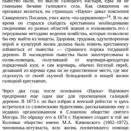
пьянство были, по мысли галицкого пастыря, едва ли не
главными бичами галицкого села. Как священник он
призывал молиться, на страницах «Науки» давал пояснения
24
Священного Писания, учил жить «по-церковному»
. В то же
время он старался снабдить крестьянина необходимыми
сведениями из разных областей знания и познакомить его с
передовыми методами ведения хозяйства, которые позволили
бы ему выйти из нищеты. Здоровая, трудовая, одухотворенная
верой и культурой жизнь должна была помочь крестьянину
избавиться от пьянства — страшного порока тогдашней
деревни. В насаждении пьянства были заинтересованы и
поляк-помещик, получавший от корчмаря-арендатора
порядочный куш, и сам корчмарь, обычно богатый еврей,
делавший из корчмы едва ли не единственное место, где мог
отдохнуть от своей скучной безнадежной и нищей жизни
галицкий крестьянин.
Через два года после основания «Науки» Наумович
предпринял еще один шаг для просвещения галицкой
деревни. В 1873 г. он был избран в венский рейхстаг и здесь
встретился со словенскими будителями, рассказавшими ему о
недавно организованном в Словении обществе святого
Могора. По образцу его в 1874 г. Наумович создает в той же
Коломые общество имени М.А. Качковского (1802–1872),
чиновника-энтузиаста, всю жизнь посвятившего помощи