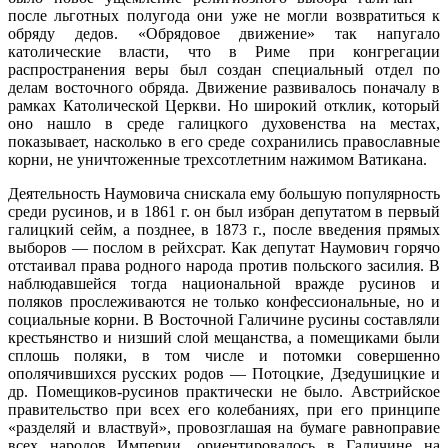
после льготных полугода они уже не могли возвратиться к
обряду дедов. «Обрядовое движение» так напугало
католические власти, что в Риме при конгрегации
распространения веры был создан специальный отдел по
делам восточного обряда. Движение развивалось поначалу в
рамках Католической Церкви. Но широкий отклик, который
оно нашло в среде галицкого духовенства на местах,
показывает, насколько в его среде сохранились православные
корни, не уничтоженные трехсотлетним нажимом Ватикана.
Деятельность Наумовича снискала ему большую популярность
среди русинов, и в 1861 г. он был избран депутатом в первый
галицкий сейм, а позднее, в 1873 г., после введения прямых
выборов — послом в рейхсрат. Как депутат Наумович горячо
отстаивал права родного народа против польского засилия. В
наблюдавшейся тогда национальной вражде русинов и
поляков прослеживаются не только конфессиональные, но и
социальные корни. В Восточной Галичине русины составляли
крестьянство и низший слой мещанства, а помещиками были
сплошь поляки, в том числе и потомки совершенно
ополячившихся русских родов — Потоцкие, Дзедушицкие и
др. Помещиков-русинов практически не было. Австрийское
правительство при всех его колебаниях, при его принципе
«разделяй и властвуй», провозглашая на бумаге равноправие
всех народов Империи, ориентировалось в Галичине на