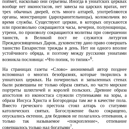
поймет, насколько они серьезны. Иногда в униатских церквах
вообще нет иконостасов, нет завесы на царских вратах, нет
трех обычных дверей, есть много алтарей, употребляются
органы, монстранции (дарохранительницы), колокольчик во
время службы. Существуют церкви, в которых опускаются
или произвольно сокращаются часы, вечерни, полунощницы,
утрени, по произволу сокращаются молитвы при совершении
таинств, в Великий пост не служится литургия
Преждеосвященных Даров, духовенству дано право совершать
таинство Евхаристии трижды в день. Нет ни одного вполне
устойчивого обряда, и поэтому между русскими униатами
6
возникла пословица: «Что попик, то типик»
.
На страницах газеты «Слово» анонимный автор позднее
вспоминал о многих безобразиях, которые творились в
униатских церквах. На почернелых и запыленных стенах
были развешаны не только образа святых, но часто мирские
портреты шляхтичей и королей польских. Древние образа
апостолов из иконостаса служили ступеньками на хоры, а
образа Иисуса Христа и Богородицы там же в качестве пола.
Вместо греческого престола стоял алтарь со статуями
католических святых. Богослужение было сокращено,
опускались ектении, для бедняков не полагалось отпевания, а
только так называемое «покропление», отпевание
7
совершалось только над богатыми
.