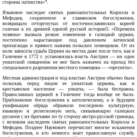
4
стороны латинства»
.
Языковое наследие святых равноапостольных Кирилла и
Мефодия, сохраненное в славянском богослужении,
возвращало отторгнутых от восточнославянских корней
галичан к их древней единой русской истории5. «Перемена
хозяина» вызвала резкие изменения в галицкой церкви,
постепенно нарастающие под давлением латинской
пропаганды и прямого нажима польских помещиков. От их
воли зависела судьба Церкви на местах даже после того, как в
Галичине в 1772 г. установилась власть Австрии — ни один
униатский священник не мог быть назначен на приход без
специального разрешения местного помещика — «презэнты».
Местная администрация и под властью Австрии обычно была
польская, перед лицом ее униатская церковь, как и
крестьянское население — униаты, — была бесправна.
Православных церквей в Галичине тогда вообще не было.
Приближение богослужения к католическому, а в будущем
унификация обряда обрывали последнюю культурную,
языковую и религиозную нить, связывающую галицких
русинов с их братьями по ту сторону австро-русской границы,
с великим наследием святых равноапостольных Кирилла и
Мефодия. Позднее Наумович перечислит многие искажения
богослужения, и кто немного знает православную службу,