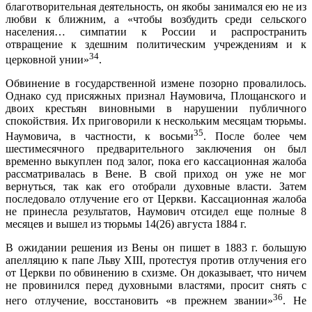
благотворительная деятельность, он якобы занимался ею не из
любви к ближним, а «чтобы возбудить среди сельского
населения… симпатии к России и распространить
отвращение к здешним политическим учреждениям и к
34
церковной унии»
.
Обвинение в государственной измене позорно провалилось.
Однако суд присяжных признал Наумовича, Площанского и
двоих крестьян виновными в нарушении публичного
спокойствия. Их приговорили к нескольким месяцам тюрьмы.
35
Наумовича, в частности, к восьми
. После более чем
шестимесячного предварительного заключения он был
временно выкуплен под залог, пока его кассационная жалоба
рассматривалась в Вене. В свой приход он уже не мог
вернуться, так как его отобрали духовные власти. Затем
последовало отлучение его от Церкви. Кассационная жалоба
не принесла результатов, Наумович отсидел еще полные 8
месяцев и вышел из тюрьмы 14(26) августа 1884 г.
В ожидании решения из Вены он пишет в 1883 г. большую
апелляцию к папе Льву XIII, протестуя против отлучения его
от Церкви по обвинению в схизме. Он доказывает, что ничем
не провинился перед духовными властями, просит снять с
36
него отлучение, восстановить «в прежнем звании»
. Не