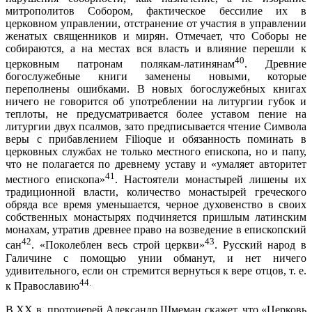
митрополитов Собором, фактическое бессилие их в
церковном управлении, отстранение от участия в управлении
женатых священников и мирян. Отмечает, что Соборы не
собираются, а на местах вся власть и влияние перешли к
40
церковным патронам полякам-латинянам
. Древние
богослужебные книги заменены новыми, которые
переполнены ошибками. В новых богослужебных книгах
ничего не говорится об употреблении на литургии губок и
теплоты, не предусматривается более уставом пение на
литургии двух псалмов, зато предписывается чтение Символа
веры с прибавлением Filioque и обязанность поминать в
церковных службах не только местного епископа, но и папу,
что не полагается по древнему уставу и «умаляет авторитет
41
местного епископа»
. Настоятели монастырей лишены их
традиционной власти, количество монастырей греческого
обряда все время уменьшается, черное духовенство в своих
собственных монастырях подчиняется пришлым латинским
монахам, утратив древнее право на возведение в епископский
42
43
сан
. «Поколеблен весь строй церкви»
. Русский народ в
Галичине с помощью унии обманут, и нет ничего
удивительного, если он стремится вернуться к вере отцов, т. е.
44.
к Православию
В XX в. протоиерей Александр Шмеман скажет, что «Церковь