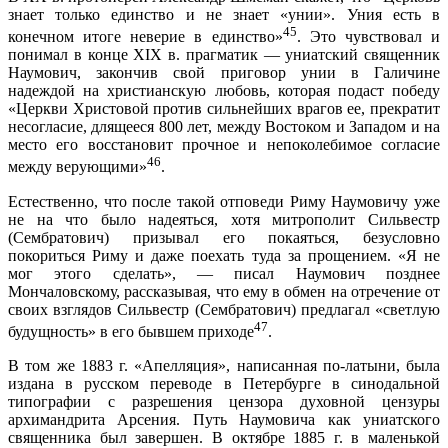
знает только единство и не знает «унии». Уния есть в
45
конечном итоге неверие в единство»
. Это чувствовал и
понимал в конце XIX в. прагматик — униатский священник
Наумович, закончив свой приговор унии в Галичине
надеждой на христианскую любовь, которая подаст победу
«Церкви Христовой против сильнейших врагов ее, прекратит
несогласие, длящееся 800 лет, между Востоком и Западом и на
место его восстановит прочное и непоколебимое согласие
46
между верующими»
.
Естественно, что после такой отповеди Риму Наумовичу уже
не на что было надеяться, хотя митрополит Сильвестр
(Сембратович) призывал его покаяться, безусловно
покориться Риму и даже поехать туда за прощением. «Я не
мог этого сделать», — писал Наумович позднее
Мончаловскому, рассказывая, что ему в обмен на отречение от
своих взглядов Сильвестр (Сембратович) предлагал «светлую
47
будущность» в его бывшем приходе
.
В том же 1883 г. «Апелляция», написанная по-латыни, была
издана в русском переводе в Петербурге в синодальной
типографии с разрешения цензора духовной цензуры
архимандрита Арсения. Путь Наумовича как униатского
священника был завершен. В октябре 1885 г. в маленькой