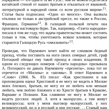
китайской стеной от наших братьев и отказаться от языковой,
11
литературной и народной связи со всем русским миром»
.
Статья была подписана: «Один из многих». Она вызвала
отклики не только в австрийской прессе, но также в России,
12
Франции, Германии
. В галицкой польской печати она
произвела настоящую бурю. Так, например, «Газета народова»
писала в том же году, что задача правительства может состоять
только в том, чтобы уничтожить всякие влияния, которые
13
стараются Галицкую Русь «омосковить»
.
Проведав, что Наумович хочет найти не слишком бедный
приход, чтобы поставить на ноги своих семерых детей, граф
Потоцкий обещал ему такой приход в своих владениях. В
одном из следующих номеров «Газета народова» призывала
А. Потоцкого не давать Наумовичу «презэнты», пока тот не
отречется от «Москвы» и «шизмы». В ответ Наумович в
«Слове» (1866. № 83) писал: «Как христианин и как
проповедник науки Христовой я не могу не видеть в Москве
моих близких, братьев, не могу их не любить или меньше
любить, чем люблю ближних и во Христе братьев в Кракове,
Варшаве и Познани. Как славянин не могу в Москве не
видеть русских людей. А хотя я малорусин, а там живут
великоруссы; хотя у меня выговор малорусский, у них
великорусский, но и я русский и они русские. . . Старый наш