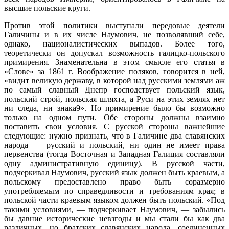
высшие польские круги.
Против этой политики выступали передовые деятели
Галичины и в их числе Наумович, не позволявший себе,
однако, националистических выпадов. Более того,
теоретически он допускал возможность галицко-польского
примирения. Знаменательна в этом смысле его статья в
«Слове» за 1861 г. Воображение поляков, говорится в ней,
«видит великую державу, в которой над русскими землями аж
по самый славный Днепр господствует польский язык,
польский строй, польская шляхта, а Руси на этих землях нет
ни следа, ни знака9». Но примирение было бы возможно
только на одном пути. Обе стороны должны взаимно
поставить свои условия. С русской стороны важнейшие
следующие: нужно признать, что в Галичине два славянских
народа — русский и польский, ни один не имеет права
первенства (тогда Восточная и Западная Галиция составляли
одну административную единицу). В русской части,
подчеркивал Наумович, русский язык должен быть краевым, а
польскому предоставлено право быть соразмерно
употребляемым по справедливости и требованиям края; в
польской части краевым языком должен быть польский. «Под
такими условиями, — подчеркивает Наумович, — забылись
бы давние исторические невзгоды и мы стали бы как два
различных, но братских славянских народа, соединенных