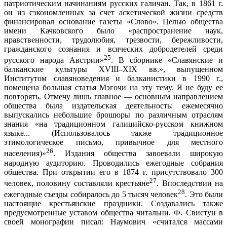
патриотическим начинаниям русских галичан. Так, в 1861 г.
он из сэкономленных за счет аскетической жизни средств
финансировал основание газеты «Слово». Целью общества
имени Качковского было «распространение наук,
нравственности, трудолюбия, трезвости, бережливости,
гражданского сознания и всяческих добродетелей среди
25
русского народа Австрии»
. В сборнике «Славянские и
балканские культуры ХVIII–ХIХ вв.», выпущенном
Институтом славяноведения и балканистики в 1990 г.,
помещена большая статья Мэгочи на эту тему. Я не буду ее
повторять. Отмечу лишь главное — основным направлением
общества была издательская деятельность: ежемесячно
выпускались небольшие брошюры по различным отраслям
знания «на традиционном галицийско-русском книжном
языке... (Использовалось также традиционное
этимологическое письмо, привычное для местного
26
населения)»
. Издания общества завоевали широкую
народную аудиторию. Проводились ежегодные собрания
общества. При открытии его в 1874 г. присутствовало 300
27
человек, половину составляли крестьяне
. Впоследствии на
28
ежегодные съезды собиралось до 5 тысяч человек
. Это были
настоящие крестьянские праздники. Создавались также
предусмотренные уставом общества читальни. Ф. Свистун в
своей монографии писал: Наумович «считался массами