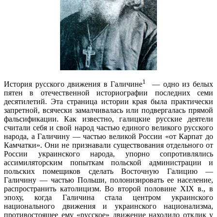
1
История русского движения в Галичине
— одно из белых
пятен в отечественной историографии последних семи
десятилетий. Эта страница истории края была практически
запретной, всячески замалчивалась или подвергалась прямой
фальсификации. Как известно, галицкие русские деятели
считали себя и свой народ частью единого великого русского
народа, а Галичину — частью великой России «от Карпат до
Камчатки». Они не признавали существования отдельного от
России украинского народа, упорно сопротивлялись
ассимиляторским попыткам польской администрации и
польских помещиков сделать Восточную Галицию —
Галичину — частью Польши, полонизировать ее население,
распространить католицизм. Во второй половине XIX в., в
эпоху, когда Галичина стала центром украинского
национального движения и украинского национализма,
противостоящее ему «русское» движение находило отклик у