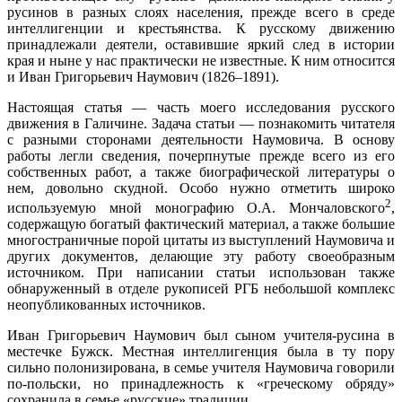
русинов в разных слоях населения, прежде всего в среде
интеллигенции и крестьянства. К русскому движению
принадлежали деятели, оставившие яркий след в истории
края и ныне у нас практически не известные. К ним относится
и Иван Григорьевич Наумович (1826–1891).
Настоящая статья — часть моего исследования русского
движения в Галичине. Задача статьи — познакомить читателя
с разными сторонами деятельности Наумовича. В основу
работы легли сведения, почерпнутые прежде всего из его
собственных работ, а также биографической литературы о
нем, довольно скудной. Особо нужно отметить широко
2
используемую мной монографию О.А. Мончаловского
,
содержащую богатый фактический материал, а также большие
многостраничные порой цитаты из выступлений Наумовича и
других документов, делающие эту работу своеобразным
источником. При написании статьи использован также
обнаруженный в отделе рукописей РГБ небольшой комплекс
неопубликованных источников.
Иван Григорьевич Наумович был сыном учителя-русина в
местечке Бужск. Местная интеллигенция была в ту пору
сильно полонизирована, в семье учителя Наумовича говорили
по-польски, но принадлежность к «греческому обряду»
сохранила в семье «русские» традиции.