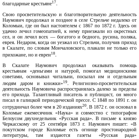
17
благодарные крестьяне
.
Свою просветительскую и благотворительную деятельность
Наумович продолжал и позднее в селе Стрельче недалеко от
Коломыи, где он был настоятелем с 1867 по 1872 г. Здесь он
удачно лечил гомеопатией, к нему приезжали из окрестных
сел, и он лечил всех — богатого и бедного, русина, поляка,
еврея. Недаром, когда он уезжал из Стрельчи, получив приход
в Скалате, по словам Мончаловского, плакали не только его
18
прихожане, но и евреи
.
В Скалате Наумович продолжал оказывать помощь
крестьянам «деньгами и натурой, помогал медицинскими
советами, основывал читальни, посылал им и отдельным
19
людям даром и книжки»
. Религиозно-просветительская
деятельность Наумовича распространялась далеко за пределы
его прихода. Талантливый писатель и публицист, он много
писал в галицкой периодической прессе. С 1848 по 1891 г. он
20
сотрудничал более чем в 20 изданиях
. В 1872 г. он основал в
Коломые ежемесячник «Наука» и совместно с типографом
Белоусом двухнедельник «Русская рада». В письме к князю
Черкасскому от 25 сентября 1873 г. Наумович пишет: «В
покутском городе Коломые есть огнище простонародной
литературы, там издаются газеты «Русская рада»