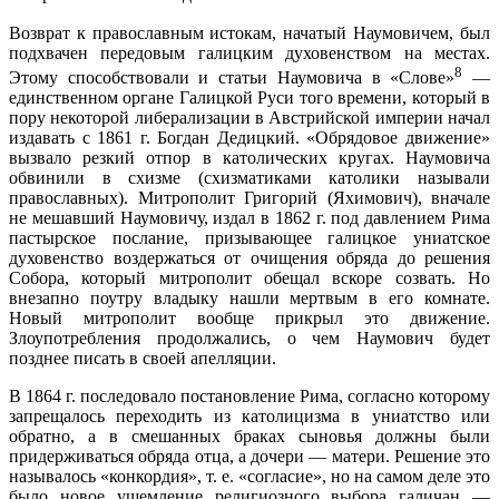
Возврат к православным истокам, начатый Наумовичем, был
подхвачен передовым галицким духовенством на местах.
8
Этому способствовали и статьи Наумовича в «Слове»
—
единственном органе Галицкой Руси того времени, который в
пору некоторой либерализации в Австрийской империи начал
издавать с 1861 г. Богдан Дедицкий. «Обрядовое движение»
вызвало резкий отпор в католических кругах. Наумовича
обвинили в схизме (схизматиками католики называли
православных). Митрополит Григорий (Яхимович), вначале
не мешавший Наумовичу, издал в 1862 г. под давлением Рима
пастырское послание, призывающее галицкое униатское
духовенство воздержаться от очищения обряда до решения
Собора, который митрополит обещал вскоре созвать. Но
внезапно поутру владыку нашли мертвым в его комнате.
Новый митрополит вообще прикрыл это движение.
Злоупотребления продолжались, о чем Наумович будет
позднее писать в своей апелляции.
В 1864 г. последовало постановление Рима, согласно которому
запрещалось переходить из католицизма в униатство или
обратно, а в смешанных браках сыновья должны были
придерживаться обряда отца, а дочери — матери. Решение это
называлось «конкордия», т. е. «согласие», но на самом деле это
было новое ущемление религиозного выбора галичан —