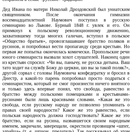
Дед Ивана по матери Николай Дроздовский был униатским
священником. После окончания гимназии
восемнадцатилетний Наумович поступил в русскую
семинарию во Львове. Бурный 1848 г. увлек и его. Он
примкнул к польскому революционному движению,
захватившему тогда многих галичан, вступил в польское
«Общество братьев», провозглашавшее братство поляков и
русинов, и попробовал вести пропаганду среди крестьян. Но
первая же попытка окончилась комически. Пропольские речи
юного семинариста вызвали хохот слушателей. Наконец один
из крестьян спросил: «Чи вы, панычу, не русска дитына. Ваш
тато ходит на службу Божу до церкви, шо вы за такой поляк?»,
другой сорвал с головы Наумовича конфедератку и бросил в
Днестр, а какой-то парень попробовал просто подраться с
семинаристом, который не смог произнести ничего внятного
и только здесь впервые понял, что свобода, равенство и
братство между польскими помещиками и крестьянами-
русинами были лишь красивыми словами. «Какая же это
свобода, если русскому народу не позволено упоминать о
правах своей народности? Какое же это равенство, если
польская народность должна господствовать? Какое же это
братство, если на русина, назвавшегося своим народным
именем, закричали, заверещали, окрестили прозвищем «шпег,
здрайца» (т. е. шпион, предатель). Так рассказывал об этом