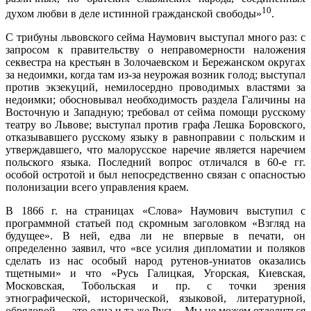
10
духом любви в деле истинной гражданской свободы»
.
С трибуны львовского сейма Наумович выступал много раз: с
запросом к правительству о неправомерности наложения
секвестра на крестьян в Золочаевском и Бережанском округах
за недоимки, когда там из-за неурожая возник голод; выступал
против экзекуций, немилосердно проводимых властями за
недоимки; обосновывал необходимость раздела Галичины на
Восточную и Западную; требовал от сейма помощи русскому
театру во Львове; выступал против графа Лешка Боровского,
отказывавшего русскому языку в равноправии с польским и
утверждавшего, что малорусское наречие является наречием
польского языка. Последний вопрос отличался в 60-е гг.
особой остротой и был непосредственно связан с опасностью
полонизации всего управления краем.
В 1866 г. на страницах «Слова» Наумович выступил с
программной статьей под скромным заголовком «Взгляд на
будущее». В ней, едва ли не впервые в печати, он
определенно заявил, что «все усилия дипломатии и поляков
сделать из нас особый народ рутенов-униатов оказались
тщетными» и что «Русь Галицкая, Угорская, Киевская,
Московская, Тобольская и пр. с точки зрения
этнографической, исторической, языковой, литературной,
обрядовой — это одна и та же Русь... Мы не можем отделиться