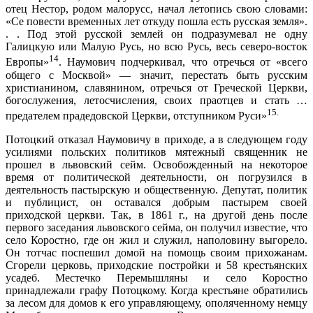
отец Нестор, родом малорусс, начал летопись свою словами:
«Се повести временных лет откуду пошла есть русская земля».
. . Под этой русской землей он подразумевал не одну
Галицкую или Малую Русь, но всю Русь, весь северо-восток
14
Европы»
. Наумович подчеркивал, что отречься от «всего
общего с Москвой» — значит, перестать быть русским
христианином, славянином, отречься от Греческой Церкви,
богослужения, летосчисления, своих праотцев и стать …
15.
предателем прадедовской Церкви, отступником Руси»
Потоцкий отказал Наумовичу в приходе, а в следующем году
усилиями польских политиков мятежный священник не
прошел в львовский сейм. Освобожденный на некоторое
время от политической деятельности, он погрузился в
деятельность пастырскую и общественную. Депутат, политик
и публицист, он оставался добрым пастырем своей
приходской церкви. Так, в 1861 г., на другой день после
первого заседания львовского сейма, он получил известие, что
село Коростно, где он жил и служил, наполовину выгорело.
Он тотчас поспешил домой на помощь своим прихожанам.
Сгорели церковь, приходские постройки и 58 крестьянских
усадеб. Местечко Перемышляны и село Коростно
принадлежали графу Потоцкому. Когда крестьяне обратились
за лесом для домов к его управляющему, ополяченному немцу