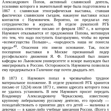
Александрович Попов, активный славянский деятель,
усилиями которого в значительной мере была подготовлена в
1867 г. славянская этнографическая выставка, ставшая
фактически славянским съездом, накануне выставки искал
контактов с Наумовичем. Вероятно, он предлагал ему
сотрудничество в журнале. В отделе рукописей РГБ
сохранилось ответное письмо от февраля 1867 г., в котором
Наумович отказывается от предложения Попова, мотивируя
это тем, что надо поступить благоразумно, чтобы во время
«всемогущества Польши»... «народность наша не понесла
49
вреда»
. Опасения эти имели основание. Так, после
посещения выставки в Москве признанный лидер
русофильского движения Я. Ф. Головацкий был лишен
кафедры во Львовском университете и вскоре вынужден был
эмигрировать в Россию. Осторожность Наумовича позволила
ему продержаться в Галичине еще почти двадцать лет.
В 1873 г. Наумович попал в чрезвычайно трудное
материальное положение. В отделе рукописей РГБ хранится
письмо от 12(24) июля 1873 г., имени адресата которого пока
не удалось установить. В нем Наумович просит передать
Владимиру Александровичу Черкасскому, известному
крупному либеральному русскому деятелю, его просьбу —
походатайствовать о принятии двух его детей — мальчика и
девочки — в какие-либо учебные заведения России. (Всего у