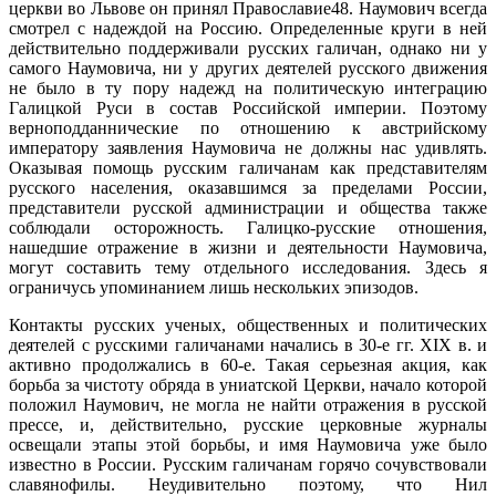
церкви во Львове он принял Православие48. Наумович всегда
смотрел с надеждой на Россию. Определенные круги в ней
действительно поддерживали русских галичан, однако ни у
самого Наумовича, ни у других деятелей русского движения
не было в ту пору надежд на политическую интеграцию
Галицкой Руси в состав Российской империи. Поэтому
верноподданнические по отношению к австрийскому
императору заявления Наумовича не должны нас удивлять.
Оказывая помощь русским галичанам как представителям
русского населения, оказавшимся за пределами России,
представители русской администрации и общества также
соблюдали осторожность. Галицко-русские отношения,
нашедшие отражение в жизни и деятельности Наумовича,
могут составить тему отдельного исследования. Здесь я
ограничусь упоминанием лишь нескольких эпизодов.
Контакты русских ученых, общественных и политических
деятелей с русскими галичанами начались в 30-е гг. XIX в. и
активно продолжались в 60-е. Такая серьезная акция, как
борьба за чистоту обряда в униатской Церкви, начало которой
положил Наумович, не могла не найти отражения в русской
прессе, и, действительно, русские церковные журналы
освещали этапы этой борьбы, и имя Наумовича уже было
известно в России. Русским галичанам горячо сочувствовали
славянофилы. Неудивительно поэтому, что Нил