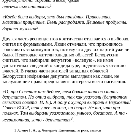
круглосуточно. Торговали всем, кроме
1
алкогольных напитков»
.
«Когда были выборы, это был праздник. Привозились
магазины прицепные. Были распродажи. Дешевые продукты.
2
Звучала музыка»
.
Другая часть респондентов критически отзывается о выборах,
считая их формальными. Люди отмечали, что приходилось
голосовать за коммунистов, потому что других партий уже не
было. Некоторые жители западных областей Белоруссии
считают, что выбирали депутатов «вслепую», не имея
достаточных сведений о кандидатуре, подчиняясь указанию
властей. В глазах части жителей западных областей
Белоруссии избранные депутаты выглядели как люди, не
заслужившие права представлять интересы всего населения.
«О, при Советах чем беднее, тем больше шансов стать
депутатом. Но отца выбрали, так как уважали (депутатом
сельского совета -И. Е.). А одну с хутора выбрали в Верховный
Совет БССР, так у нее ни кола, ни двора. Не то, что при
поляках. Там выбирали уважаемого, умного, богатого. А та -
3
неграмотная, зато - депутатка»
.
1 Хомич Г. А., д. Чемери-2 Каменецкого р-на, запись