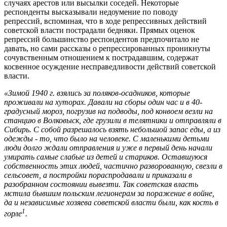
случаях арестов или высылки соседей. Некоторые
респонденты высказывали недоумение по поводу
репрессий, вспоминая, что в ходе репрессивных действий
советской власти пострадали бедняки. Прямых оценок
репрессий большинство респондентов предпо
читало не
давать, но са
ми рассказы о репрессированных проникнуты
сочувственным отношением к пострадавшим, содержат
косвенное осуждение несправедливости действий советской
власти.
«Зимой 1940 г. взялись за поляков-осадников, которые
проживали на хуторах. Давали на сборы один час и в 40-
градусный мороз, погрузив на подводы, под конвоем везли на
станцию в Волковыск, где грузили в телятники и отправляли в
Сибирь. С собой разрешалось взять небольшой запас еды, а из
одежды - то, что было на человеке. С маленькими детьми
люди долго ждали отправления и уже в первый день начали
умирать самые слабые из детей и стариков. Оставшуюся
собственность этих людей, частично разворованную, свезли в
сельсовет, а постройки пораспродавали и приказали в
разобранном состоянии вывезти. Так советская власть
мстила бывшим польским легионерам за поражение в войне,
да и независимые хозяева советской власти были, как кость в
1
горле
.