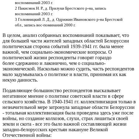
воспоминаний 2003 г.
2 Пакисмок Н. Р., д. Прилуки Брестского р-на, запись
воспоминаний 2003 г.
3 Головницкий Л. Д., д. Одрижин Ивановского р-на Брестской
обл., запись вос-поминаний 2000 г.
В целом, анализ собранных воспоминаний показывает, что
для большей части жителей западных областей Белоруссии
политическая сторона событий 1939-1941 гг. была менее
важной, чем социально-экономические вопросы. О
политической жизни респонденты говорят гораздо
более сдержанно и лаконично, чем о социально-
экономической. Насколько можно судить, часть респондентов
мало задумывалась о политике и власти, принимая их как
некую данность.
Подавляющее большинство респондентов высказывает
негативное мнение о политике советской власти в сфере
сельского хозяйства. В 1940-1941 гг. коллективизация только в
незначительной мере затронула западные области Белоруссии
- тотальная коллективизация была проведена здесь
уже после
войны, но созда
ние колхозов, слухи, страх лишиться своей
земли
и скота - все это было важной составляющей жизни
западно-белорусских крестьян накануне Великой
Отечественной войны: