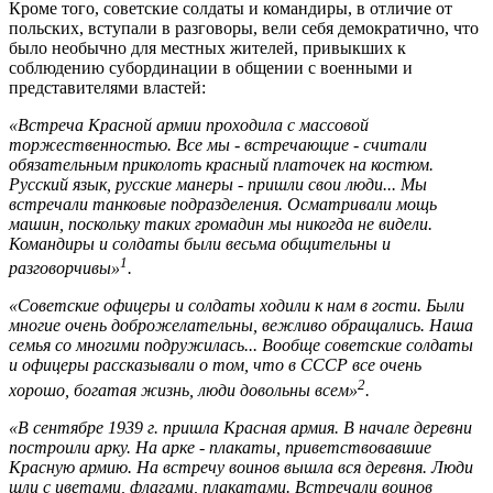
Кроме того, советские солдаты и командиры, в отличие от
польских, вступали в разговоры, вели себя демократично, что
было необычно для местных жителей, привыкших к
соблюдению субординации в общении с военными и
представителями властей:
«Встреча Красной армии проходила с массовой
торжественностью. Все мы - встречающие - считали
обязательным приколоть красный платочек на костюм.
Русский язык, русские манеры - пришли свои
люди... Мы
встречали т
анковые подразделения. Осматривали мощь
машин, поскольку таких громадин мы никогда не видели.
Командиры и солдаты были весьма общительны и
1
разговорчивы»
.
«Советские офицеры и солдаты ходили к нам в гости. Были
многие очень доброжелательны, вежливо обращались. Наша
семья со многими подружилась... Вообще советские солдаты
и офицеры рассказывали о том, что в СССР все очень
2
хорошо, богатая жизнь, люди довольны всем»
.
«В сентябре 1939 г. пришла Красная армия. В начале деревни
построили арку. На арке - плакаты, приветствовавшие
Красную армию. На встречу воинов вышла вся деревня. Люди
шли с цветами, флагами, плакатами. Встречали воинов