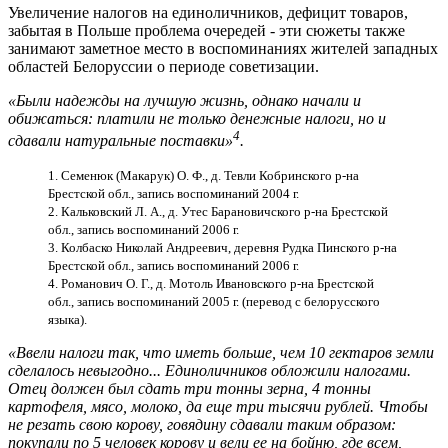
Увеличение налогов на единоличников, дефицит товаров,
забытая в Польше проблема очередей - эти сюжеты также
занимают заметное место в воспоминаниях жителей западных
областей Белоруссии о периоде советизации.
«Были надежды на лучшую жизнь, однако начали и
обижаться: платили не только денежные налоги, но и
4
сдавали натуральные поставки»
.
1. Семенюк (Макарук) О. Ф., д. Тевли Кобринского р-на
Брестской обл., запись воспоминаний 2004 г.
2. Кальковский Л. А., д. Утес Барановичского р-на Брестской
обл., запись воспоминаний 2006 г.
3. Колбаско Николай Андреевич, деревня Рудка Пинского р-на
Брестской обл., запись воспоминаний 2006 г.
4. Романович О. Г., д. Мотоль Ивановского р-на Брестской
обл., запись воспоминаний 2005 г. (перевод с белорусского
языка).
«Ввели налоги так, что иметь больше, чем 10 гектаров земли
сделалось невыгодно... Единоличников обложили налогами.
Отец должен был сдать три тонны зерна, 4 тонны
картофеля, мясо, молоко, да еще три тысячи рублей. Чтобы
не резать свою корову,
говядину сдавали таким
образом:
покупали по 5 человек корову и вели ее на бойню, где всем,