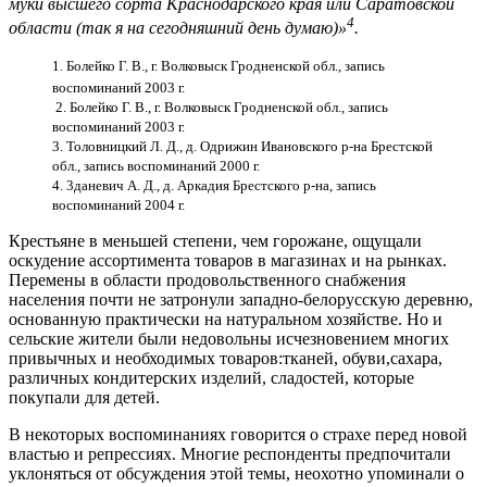
муки высшего сорта Краснодарского края или Саратовской
4
области (так я на сегодняшний день думаю)»
.
1. Болейко Г. В., г. Волковыск Гродненской обл., запись
воспоминаний 2003 г.
2. Болейко Г. В., г. Волковыск Гродненской обл., запись
воспоминаний 2003 г.
3.
Толовницкий Л. Д., д. Одрижин Ивановского р-на Брестской
обл., запись воспоминаний 2000 г.
4. 3даневич А. Д., д. Аркадия Брестского р-на, запись
воспоминаний 2004 г.
Крестьяне в меньшей степени, чем горожане, ощущали
оскудение ассортимента товаров в магазинах и на рынках.
Перемены в области продовольственного снабжения
населения почти не затронули западно-белорусскую деревню,
основанную практически на натуральном хозяйстве. Но и
сельские жители были недовольны исчезновением многих
привычных и необходимых товаров:тканей, обуви,сахара,
различных кондитерских изделий, сладостей, которые
покупали для детей.
В некоторых воспоминаниях говорится о страхе перед новой
властью и репрессиях. Многие респонденты предпочитали
уклоняться от обсуждения этой темы, неохотно упоминали о