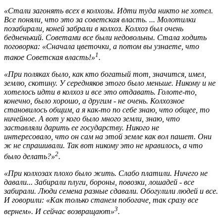
«Стали загонять всех в колхозы. Идти туда никто не хотел.
Все поняли, что это за советская власть. ... Молотилки
позабирали, коней забрали в колхоз. Колхоз был очень
бедненький. Советами все были недовольны. Стала ходить
поговорка: «Сначала цветочки, а потом вы узнаете, что
1
такое Советская власть!»
.
«При поляках было, как кто богатый тот, значится, имел,
землю, скотину. У середняков этого было меньше. Никому и не
хотелось идти в колхоз и все это отдавать. Голоте-то,
конечно, было хорошо, а другим - не очень. Колхозное
становилось общим, а я как-то по себе знаю, что общее, то
ничейное. А вот у кого было много земли, знаю, что
заставляли дарить ее государству. Никого не
интересовало, что он сам на этой земле как вол пашет. Они
ж не спрашивали. Так вот никому это не нравилось, а что
2
было делать?»
.
«При колхозах плохо было жить. Слабо платили. Ничего не
давали... Забирали плуги, бороны, повозки, лошадей - все
забирали. Люди семена разные сдавали. Обогулили людей и все.
И говорили: «Как только станем побогаче, так сразу все
3
вернем». И сейчас возвращают»
.