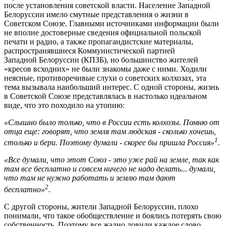
после установления советской власти. Население Западной
Белоруссии имело смутные представления о жизни в
Советском Союзе. Главными источниками информации были
не вполне достоверные сведения официальной польской
печати и радио, а также пропагандистские материалы,
распространявшиеся Коммунистической партией
Западной Белоруссии (КПЗБ), но большинство жителей
«кресов всходних» не были знакомы даже с ними. Ходили
неясные, противоречивые слухи о советских колхозах, эта
тема вызывала наибольший интерес. С одной стороны, жизнь
в Советской Союзе представлялась в настолько идеальном
виде, что это походило на утопию:
«Слышно было только, что в России есть колхозы. Помню от
отца еще: говорят, что земля там людская - сколько хочешь,
1
столько и бери. Поэтому думали - скорее бы пришла Россия»
.
«Все думали, что этот Союз - это уже рай на земле, так как
там все бесплатно и совсем ничего не надо делать... думали,
что там не нужно работать и землю там дают
2
бесплатно»
.
С другой стороны, жители Западной Белоруссии, плохо
понимали, что такое обобществление и боялись потерять свою
собственность. Поэтому все жадно ловили каждое слово