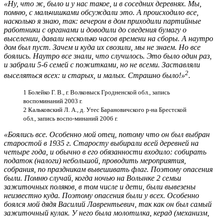
«Ну, что ж, было и у нас такое, и в соседних деревнях. Мы,
помню, с мальчишками обсуждали это. А происходило все,
насколько я знаю, так: вечером в дом приходили партийные
работники с органами и доводили до сведения бумагу о
выселении, давали несколько часов времени на сборы. А наутро
дом был пуст. Зачем и куда их свозили, мы не знаем. Но все
боялись. Наутро все знали, что случилось. Это было один раз,
и забрали 5-6 семей с пожитками, но не всеми. Заставляли
2
выселяться всех: и старых, и малых. Страшно было!»
.
1 Болейко Г. В., г. Волковыск Гродненской обл., запись
воспоминаний 2003 г.
2 Кальковский Л. А., д. Утес Барановичского р-на Брестской
обл., запись воспо-минаний 2006 г.
«Боялись все. Особенно мой отец, потому что он был выбран
старостой в 1935 г. Старосту выбирали всей деревней на
четыре года, и обычно в его обязанности входило: собирать
податок (налоги) небольшой, проводить мероприятия,
собрания, по праздникам вывешивать флаг. Поэтому опасения
были. Помню случай, когда ночью на Волынке 2 семьи
зажиточных поляков, в том числе и дети, были вывезены
неизвестно куда. Поэтому опасения были у всех. Особенно
боялся мой дядя Василий Лаврентьевич, так как он был самый
зажиточный кулак. У него была молотилка, керад (механизм,