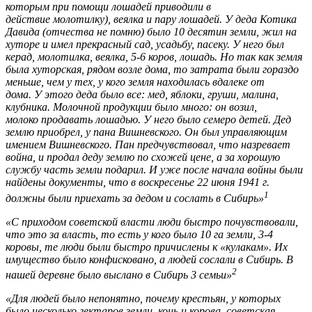
которым при помощи лошадей приводили в
действие молотилку), веялка и пару лошадей. У деда Котика
Давида (отчества не помню) было 10 десятин земли, жил на
хуторе и имел пре
красный сад, усадьбу, п
асеку. У него был
керад, молотилка, веялка, 5-6 коров, лошадь. Но так как земля
была хуторская, рядом возле дома, то затрата были гораздо
меньше, чем у тех, у кого земля находилась вдалеке от
дома.
У
этого деда было все: мед, яблоки, груши, малина,
клубника. Молочной продукции было много: он возил,
молоко продавать лошадью. У него было семеро детей. Дед
землю приобрел, у пана Вишневского. Он был управляющим
имением Вишневского. Пан предчувствовал, что назревает
война, и продал деду землю по схожей цене, а за хорошую
службу часть земли подарил. И уже после начала войны были
найдены документы, что в воскресенье 22 июня 1941 г.
1
должны были приехать за дедом и сослать в Сибирь»
«С приходом советской власти люди быстро почувствовали,
что это за власть, то есть у кого было 10 га земли, 3-4
коровы, те люди были быстро причислены к «кулакам». Их
имущество было конфисковано, а людей сослали в Сибирь. В
2
нашей деревне было выслано в Сибирь 3 семьи»
«Для людей было непонятно, почему крестьян, у которых
было несколько гектаров земли, конь и корова, советская