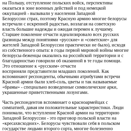
на Польшу, отступление польских войск, перспективы
оказаться в зоне военных действий и под немецкой
оккупацией - вызывали у населения Западной
Белоруссии страх, поэтому Красную армию многие белорусы
встречали с искренней радостью, возлагая на советскую
власть большие надежды и ожидая перемен к лучшему.
Старшее поколение отчасти идеализировало всех русских
(разницы между понятиями «русские» и «советские» для
жителей Западной Белоруссии практически не было), исходя
из собственного опыта: в годы первой мировой войны многие
белорусы-беженцы оказались на российской территории и с
благодарностью говорили об оказанной в те годы помощи.
Это отношение к «русским» отчасти
восприняли представители младших поколений. Как
вспоминают респонденты, обычными атрибутами встречи
Красной армии были хлеб-соль, цветы и так называемые
«брамы» - специально возведенные символические арки,
украшенные приветственными лозунгами.
Часть респондентов вспоминает о красноармейцах с
симпатией, давая им положительные характеристики. Люди
понимали, что вступление Красной армии на территорию
Западной Белоруссии - это приговор польской власти на
«кресахвсходних». Белорусы чувствовали себя в польском
государстве людьми второго сорта, многие болезненно