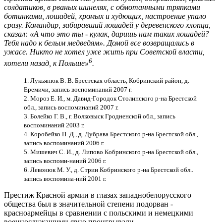
солдатиков, в рваных шинелях, с обмотанными тряпками
ботинками, лошадей, хромых и худющих, настроение упало
сразу. Командир, забиравший лошадей у деревенского хлопца,
сказал: «А что это ты - кулак, даришь нам таких лошадей?
Тебя надо к белым медведям». Домой все возвращались в
ужасе. Никто не хотел уже жить при Советской власти,
6
хотели назад, к Польше»
.
1. Лукьянюк В. В. Брестская область, Кобринский район, д.
Еремичи, запись воспоминаний 2007 г.
2. Мороз Е. И., м. Давид-Городок Столинского р-на Брестской
обл., запись воспоминаний 2007 г.
3. Болейко Г. В., г. Волковыск Гродненской обл., запись
воспоминаний 2003 г.
4. Коробейко П. Д., д. Дубрава Брестского р-на Брестской обл.,
запись воспоминаний 2006 г.
5. Мишевич С. И., д. Липово Кобринского р-на Брестской обл.,
запись воспоми-наний 2006 г.
6. Левонюк М. У., д. Стрии Кобринского р-на Брестской обл..
запись воспомина-ний 2001 г.
Престиж Красной армии в глазах западнобелорусского
общества был в значительной степени подорван -
красноармейцы в сравнении с польскими и немецкими
военнослужащими явно проигрывали.