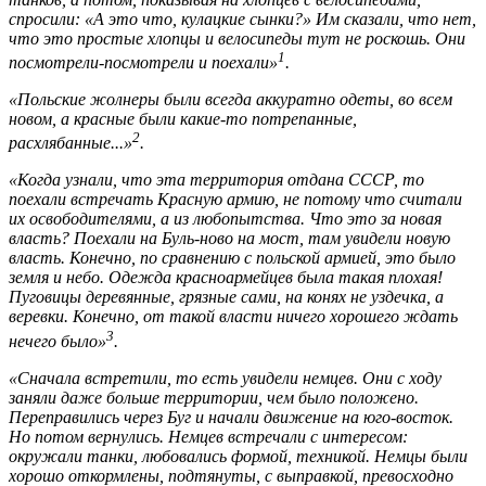
спросили: «А это что, кулацкие сынки?» Им сказали, что нет,
что это простые хлопцы и велосипеды тут не роскошь. Они
1
посмотрели-посмотрели и поехали»
.
«Польские жолнеры были всегда аккуратно одеты, во всем
новом, а красные были какие-то потрепанные,
2
расхлябанные...»
.
«Когда узнали, что эта территория отдана СССР, то
поехали встречать Красную армию, не потому что считали
их освободителями, а из любопытства. Что это за новая
власть? Поехали на Буль-ново на мост, там увидели новую
власть. Конечно, по сравнению с польской армией, это было
земля и небо. Одежда красноармейцев была такая плохая!
Пуговицы деревянные, грязные сами, на конях не уздечка, а
веревки. Конечно, от такой власти ничего хорошего ждать
3
нечего было»
.
«Сначала встретили, то есть увидели немцев. Они с ходу
заняли даже больше территории, чем было положено.
Переправились через Буг и начали движение на юго-восток.
Но потом вернулись. Немцев встречали с интересом:
окружали танки, любовались формой, техникой. Немцы были
хорошо откормлены, подтянуты, с выправкой, превосходно