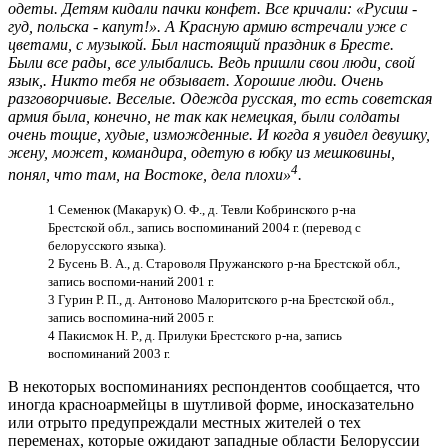
одеты. Детям кидали пачки конфет. Все кричали: «Русиш -
гуд, польска - капут!». А Красную армию встречали уже
с
цветами, с музыкой.
Был настоящий праздник в Бресте.
Были все рады, все улыбались. Ведь пришли свои люди, свой
язык,. Никто тебя не обзывает. Хорошие люди. Очень
разговорчивые. Веселые. Одежда русская, то есть советская
армия была, конечно, не так как немецкая, были солдаты
очень тощие, худые, изможденные. И когда я увидел девушку,
жену, может, командира, одетую в юбку из мешковины,
4
понял, что там, на Востоке, дела плохи»
.
1 Семенюк (Макарук) О. Ф., д. Тевли Кобринского р-на
Брестской обл., запись воспоминаний 2004 г. (перевод с
белорусского языка).
2 Бусень В. А., д. Староволя Пружанского р-на Брестской обл.,
запись воспоми-наний 2001 г.
3 Гурин Р. П., д. Антоново Малоритского р-на Брестской обл.,
запись воспомина-ний 2005 г.
4 Пакисмок Н. Р., д. Прилуки Брестского р-на, запись
воспоминаний 2003 г.
В некоторых воспоминаниях респондентов сообщается, что
иногда красноармейцы в шутливой форме, иносказательно
или отрыто предупреждали местных жителей о тех
переменах, которые ожидают западные области Белоруссии