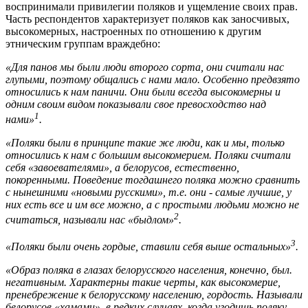
воспринимали привилегии поляков и ущемление своих прав.
Часть респондентов характеризует поляков как заносчивых,
высокомерных, настроенных по отношению к другим
этническим группам враждебно:
«Для панов мы были люди второго сорта, они считали нас
глупыми, поэтому общались с нами мало. Особенно предвзято
относились к нам паничи. Они были всегда высокомерны и
одним своим видом показывали свое превосходство над
1
нами»
.
«Поляки были в принципе такие же люди, как и мы, только
относились к нам с большим высокомерием. Поляки считали
себя «завоевателями», а белорусов, естественно,
покоренными. Поведение тогдашнего поляка можно сравнить
с нынешними «новыми русскими», т.е. они - самые лучшие, у
них есть все и им все можно, а с простыми людьми можно не
2
считаться, называли нас «быдлом»
.
3
«Поляки были очень гордые, ставили себя выше остальных»
.
«Образ поляка в глазах белорусского населения, конечно, был.
негативным. Характерны такие черты, как высокомерие,
пренебрежение к белорусскому населению, гордость. Называли
белорусов «хамами», в редких случаях, когда угодишь поляку,