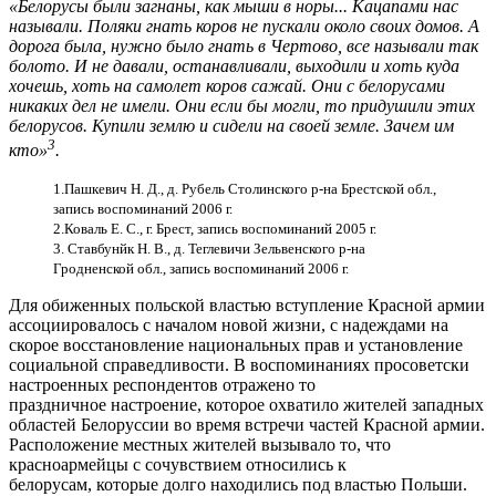
«Белорусы были загнаны, как мыши в норы... Кацапами нас
называли. Поляки гнать коров не пускали около своих домов. А
дорога была, нужно было гнать в Чертово, все называли так
болото. И не давали, останавливали, выходили и хоть куда
хочешь, хоть на самолет коров сажай. Они с белорусами
никаких дел не имели. Они если бы могли, то придушили этих
белорусов. Купили землю и сидели на своей земле. Зачем им
3
кто»
.
1.Пашкевич Н. Д., д. Рубель Столинского р-на Брестской обл.,
запись воспоминаний 2006 г.
2.Коваль Е. С., г. Брест, запись воспоминаний 2005 г.
3. Ставбунйк Н. В., д. Теглевичи Зельвенского р-на
Гродненской обл., запись воспоминаний 2006 г.
Для обиженных польской властью вступление Красной армии
ассоциировалось с началом новой жизни, с надеждами на
скорое восстановление национальных прав и установление
социальной справедливости. В воспоминаниях просоветски
настроенных респондентов отражено то
праздничное настроение, которое охватило жителей западных
областей Белоруссии во время встречи частей Красной армии.
Расположение местных жителей вызывало то, что
красноармейцы с сочувствием относились к
белорусам, которые долго находились под властью Польши.