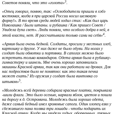
3
Советов поняли, что это «голота»
.
«Отец говорил, помню, так: «Освободители пришли в хэбэ
костюмах, когда я при царской России носил шелковую
форму!». В то время среди людей ходил стих: «Как был царь
Николашка / Были штаны.
и рубашка / Как прише
л Совет /
Увидела дупа свет». Люди поняли,
что особого добра в ней, в
4
этой власти, нет. И рассчитывали только сами на себя»
.
«Армия была очень бедной. Солдаты, просили у местных хлеб,
картошку и другое. У них даже не было обуви. На ногах у
солдат были обмотки и портянки. В сапогах можно было
встретить только командиров. Одета армия была в рубашку-
гимнастерку и шинель. Мне очень хорошо запомнились
машины Красной армии, так как они работали на дровах. Для
нас подростков было не понятно: как это такая печка
может ехать? Из оружия у солдат была винтовка со
5
штыком»
.
«Молодежь всей деревни собирала красные платки, покрывала
-шили флаги. Это было осенью, нарвали яблок, цветов и пошли
на дорогу к д. Остромичи. Молодежь была хорошо одета,
даже самый бедный имел хромовые сапоги. Один хлопец взял у
сбежавшего пана поляка три лошади - чтобы подарить их
Красной армии. Когда мы увидели худых, оборванных, грязных