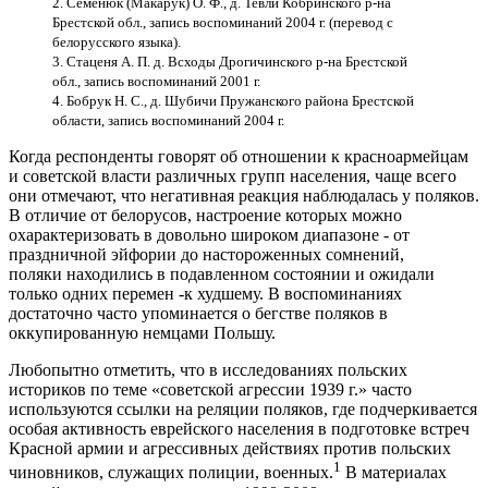
2. Семенюк (Макарук) О. Ф., д. Тевли Кобринского р-на
Брестской обл., запись воспоминаний 2004 г. (перевод с
белорусского языка).
3. Стаценя А. П. д. Всходы Дрогичинского р-на Брестской
обл., запись воспоминаний 2001 г.
4. Бобрук Н. С., д. Шубичи Пружанского района Брестской
области, запись воспоминаний 2004 г.
Когда респонденты говорят об отношении к красноармейцам
и советской власти различных групп населения, чаще всего
они отмечают, что негативная реакция наблюдалась у поляков.
В отличие от белорусов, настроение которых можно
охарактеризовать в довольно широком диапазоне - от
праздничной эйфории до настороженных сомнений,
поляки находились в подавленном состоянии и ожидали
только одних перемен -к худшему. В воспоминаниях
достаточно часто упоминается о бегстве поляков в
оккупированную немцами Польшу.
Любопытно отметить, что в исследованиях польских
историков по теме «советской агрессии 1939 г.» часто
используются ссылки на реляции поляков, где подчеркивается
особая активность еврейского населения в подготовке встреч
Красной армии и агрессивных действиях против польских
1
чиновников, служащих полиции, военных.
В материалах