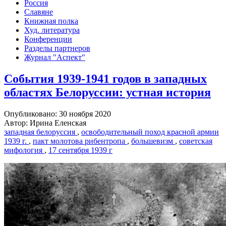
Россия
Славяне
Книжная полка
Худ. литература
Конференции
Разделы партнеров
Журнал "Аспект"
События 1939-1941 годов в западных
областях Белоруссии: устная история
Опубликовано: 30 ноября 2020
Автор: Ирина Еленская
западная белоруссия
,
освободительный поход красной армии
1939 г.
,
пакт молотова рибентропа
,
большевизм
,
советская
мифология
,
17 сентября 1939 г