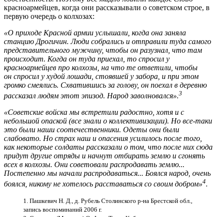
красноармейцев, когда они рассказывали о советском строе, в
первую очередь о колхозах:
«О приходе Красной армии услышали, когда она заняла
станцию Дрогичин. Люди собрались и отправили туда самого
представительного мужчину, чтобы он разузнал, что там
происходит. Когда он туда приехал, то спросил у
красноармейцев про колхозы, на что
те ответили, чтобы
он
спросил у худой лошади, стоявшей у забора,
и при этом
громко смеялись. Схватившись за голову, он поехал в деревню
3
рассказал людям этот эпизод. Народ заволновался».
«Советские войска мы встретили радостно, хотя и с
небольшой опаской (все знали о коллективизации). Но все-таки
это были наши соотечественники. Одеты они были
слабовато. Но страх наш и опасения усилилось после того,
как некоторые солдаты рассказали о том, что после них сюда
придут другие отряды и начнут отбирать землю и сгонять
всех в колхозы. Они советовали распродавать землю...
Постепенно мы начали распродаваться... Боялся народ, очень
4
боялся, никому не хотелось расставаться со своим добром»
.
1. Пашкевич Н. Д., д. Рубель Столинского р-на Брестской обл.,
запись воспоминаний 2006 г.