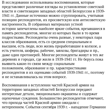
В исследовании использованы воспоминания, которые
представляют различные взгляды на установление советской
власти и советизацию западных областей Белоруссии в 1939-
1941 гг. Данные источники можно сгруппировать, учитывая
позицию респондентов, их просоветскую или антисоветскую
настроенность. В собранных материалах устной
истории запечатлены наиболее яркие события, врезавшиеся в
память респондентов, многие из которых были в то время
подростками. Респонденты очень разные, у некоторых пара
классов образования, есть со средним специальным и
высшим, есть люди, всю жизнь проработавшие в колхозе, а
есть учителя, шоферы, рабочие, завхозы, бригадиры и пр.,
даже один протоиерей. Многие респонденты живут в тех же
деревнях и городах, где жили в 1939-1941 гг. Не берусь пока
выявить какие-то связи между социальным
положением, образование и пр. характеристиками
респондентов и их оценками событий 1939-1941 гг., поэтому
и не останавливалась на этом вопросе.
Воспоминания о вступлении частей Красной армии на
территорию западных областей Белоруссии передают
интересные детали, эмоционально окрашены и содержат
оценочные суждения. Большинство респондентов отмечают,
что прихода частей Красной армии ожидали с
нетерпением. События сентября 1939 г. - нападение Германии