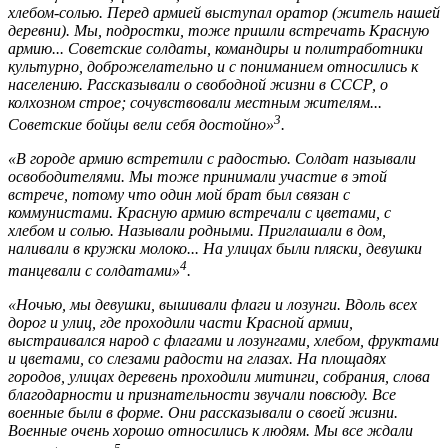
хлебом-солью. Перед армией выступал оратор (житель нашей
деревни). Мы, подростки, тоже пришли встречать Красную
армию... Советские солдаты, командиры и политработники
культурно, доброжелательно и с пониманием относились к
населению. Рассказывали о свободной жизни в СССР, о
колхозном строе; сочувствовали местным жителям...
3
Советские бойцы вели себя достойно»
.
«В городе армию встретили с радостью. Солдат называли
освободителями. Мы тоже принимали участие в этой
встрече, потому что один мой брат был связан с
коммунистами. Красную армию встречали с цветами, с
хлебом и солью. Называли родными. Приглашали в дом,
наливали в кружки молоко... На улицах были пляски, девушки
4
танцевали с солдатами»
.
«Ночью, мы девушки, вышивали флаги и лозунги. Вдоль всех
дорог и улиц, где проходили части Красной армии,
выстраивался народ с флагами и лозунгами, хлебом, фруктами
и цветами, со слезами радости на глазах. На площадях
городов, улицах деревень проходили митинги, собрания, слова
благодарности и признательности звучали повсюду. Все
военные были в форме. Они рассказывали о своей жизни.
Военные очень хорошо относились к людям. Мы все ждали
5