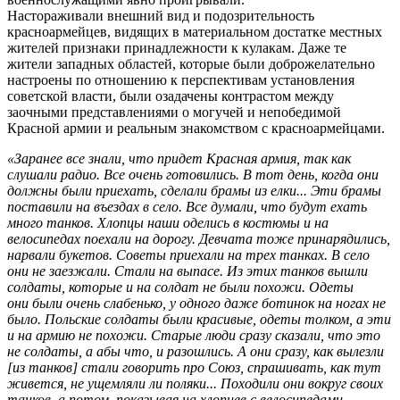
Настораживали внешний вид и подозрительность
красноармейцев, видящих в материальном достатке местных
жителей признаки принадлежности к кулакам. Даже те
жители западных областей, которые были доброжелательно
настроены по отношению к перспективам установления
советской власти, были озадачены контрастом между
заочными представлениями о могучей и непобедимой
Красной армии и реальным знакомством с красноармейцами.
«Заранее все знали, что придет Красная армия, так как
слушали
радио. Все очень готов
ились. В тот день, когда они
должны были приехать, сделали брамы из елки... Эти брамы
поставили на въездах в село. Все думали, что будут ехать
много танков. Хлопцы наши оделись в костюмы и на
велосипедах поехали на дорогу. Девчата тоже принарядились,
нарвали букетов. Советы приехали на трех танках. В село
они не заезжали. Стали на выпасе. Из этих танков вышли
солдаты, которые и на солдат не были похожи. Одеты
они были очень слабенько, у одного даже ботинок на ногах не
было. Польские солдаты были красивые, одеты толком, а эти
и на армию не похожи. Старые люди сразу сказали, что это
не солдаты, а абы что, и разошлись. А они сразу, как вылезли
[из танков] стали говорить про Союз, спрашивать, как тут
живется, не ущемляли ли поляки... Походили они вокруг своих
танков, а потом, показывая на хлопцев с велосипедами,