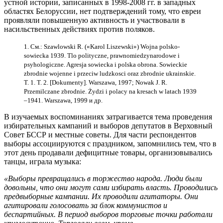
устной истории, записанных в 1998-2008 гг. в западных
областях Белоруссии, нет подтверждений тому, что евреи
проявляли повышенную активность и участвовали в
насильственных действиях против поляков.
1. См.: Szawlowski R. («Karol Liszewski») Wojna polsko-
sowiecka 1939. Tlo polityczne, prawnomiedzynarodowe i
psyhologiczne. Agresja sowiecka i polska obrona. Sowieckie
zbrodnie wojenne i przeciw ludzkosci oraz zbrodnie ukrainskie.
T. 1. T. 2. [Dokumenty].
Warszawa, 1997; Nowak J. R.
Przemilczane zbrodnie. Żydzi i polacy na kresach w latach 1939
–1941. Warszawa, 1999 и др.
В изучаемых воспоминаниях затрагивается тема проведения
избирательных кампаний и выборов депутатов в Верховный
Совет БССР и местные советы. Для части респондентов
выборы ассоциируются с праздником, запомнились тем, что в
этот день продавали дефицитные товары, организовывались
танцы, играла музыка:
«Выборы превращались в торжество народа. Люди были
довольны, что они могут сами избирать власть. Проводились
предвыборные кампании. Их проводили агитаторы. Они
агитировали голосовать за блок коммунистов и
беспартийных. В период выборов торговые точки работали