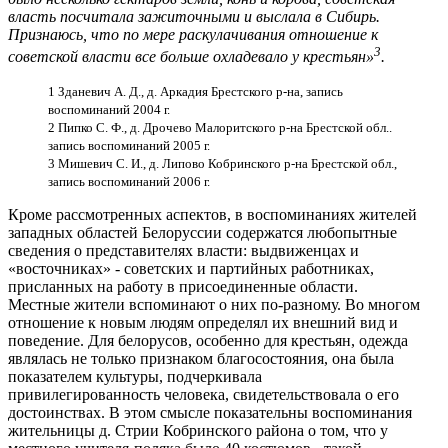
власть посчитала зажиточными и выслала в Сибирь.
Признаюсь, что по мере раскулачивания отношение к
3
советской власти все больше охладевало у крестьян»
.
1 Зданевич А. Д., д. Аркадия Брестского р-на, запись
воспоминаний 2004 г.
2 Пипко С. Ф., д. Дрочево Малоритского р-на Брестской обл..
запись воспоминаний 2005 г.
3 Мишевич С. И., д. Липово Кобринского р-на Брестской обл.,
запись воспоминаний 2006 г.
Кроме рассмотренных аспектов, в воспоминаниях жителей
западных областей Белоруссии содержатся любопытные
сведения о представителях власти: выдвиженцах и
«восточниках» - советских и партийных работниках,
присланных на работу в присоединенные области.
Местные жители вспоминают о них по-разному. Во многом
отношение к новым людям определял их внешний вид и
поведение. Для белорусов, особенно для крестьян, одежда
являлась не только признаком благосостояния, она была
показателем культуры, подчеркивала
привилегированность человека, свидетельствовала о его
достоинствах. В этом смысле показательны воспоминания
жительницы д. Стрии Кобринского района о том, что у