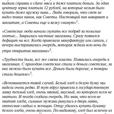
выдали справки о сдаче мяса и даже платили деньги. За один
центнер зерна платили 12 рублей, на которые нельзя было
купить даже кружку пива... Люди говорили, что свет не
видел таких панов, как Советы. Настоящий пан накормит и
1
заплатит, а Советы еще и кожу снимут»
.
«Советские люди начали скупать все подряд за польские
злотые... Закрылись частные магазины. Сразу появился
дефицит на все. Когда привозили мануфактуру или сапоги, с
вечера выстраивалась очередь, которая ждала всю ночь до
2
утра открытия магазина»
.
«Трудности были, все же смена власти. Появились очереди в
магазинах. С приходом советских стали и деньги советские, за
них можно было купить все. Деньги были дорогие, а товары
3
стали дешевле»
.
«Вспоминается такой случай. Белый хлеб и белую булку мы
видели очень редко. И тут вдруг привезли в государственную
лавку теплый хлеб, очень мягкий, вкусный, но которого всем не
хватило. И тогда создали очередь. Но зная, что всем не
хватит хлеба, сильные мужики ринулись в дверь лавки,
оттеснив слабых и женщин. Отцу удалось купить буханку
белого хлеба, очень вкусного. По-видимому, хлеб был испечен из