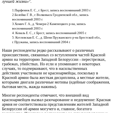
лучшей жизни»
.
1.Парфенюк Е. С., г. Брест, запись воспоминаний 2003 г.
2.Болейко Г. В., г. Волковыск Гродненской обл., запись
воспоминаний 2003 г.
3.Хомич Г. А., д. Чемери-2 Каменецкого р-на, запись
воспоминаний 2003 г.
4. Коваль Е. С., г. Брест, запись воспоминаний 2005 г.
5. Котловская Е. С., д. Шени Пружанского р-на Брестской обл.,
г. Пружаны, запись воспоминаний 2004 г.
Наши респонденты редко рассказывают о различных
происшествиях,
связанных со вступление
м частей Красной
армии на территорию Западной
Белоруссии - перестрелках,
грабежах, убийствах. Но если и упоминают о некоторых
случаях, то подчеркивают, что в насильственных
действиях участвовали не красноармейцы, поскольку в
Красной армии была жесткая дисциплина, а местные жители,
которыми двигали различные мотивы (идейные соображения,
бытовая месть, жажда наживы).
Многие респонденты отмечают, что внешний вид
красноармейцев вызвал разочарование и недоумение: Красная
армия не соответствовала представлениям жителей Западной
Белоруссии об армии могучего и, главное, богатого