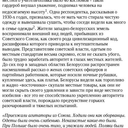
местного учителя-поляка было 40 костюмов - такой
гардероб
внушал уважение, подн
имал человека на
1
недосягаемую высоту
. Одна респондентка, рассказывая о
1930-х годах, призналась, что ее мать часто стирала чистую
одежду и вывешивала сушить, чтобы соседи видели как много
2
в семье одежды
. Жители западно-белорусских земель
воспринимали внешний вид людей, прибывших из
Советского Союза, как своего рода цивилизационный код,
расшифровка которого приводила к неутешительным
выводам. Представителям советской власти, одетым по
местным стандартам весьма скромно, если не сказать убого,
было трудно заработать авторитет в глазах местных жителей.
До сих пор в западных областях Белоруссии распространен
насмешливый рассказ о женах советских офицеров и
партийных работников, которые носили ночные рубашки,
купленные здесь, как платья. Белорусы видели как торопливо
и жадно «восточники» скупали местные товары, как они не
могли скрыть своего удивления и зависти при виде местного
изобилия - все это не способствовало укреплению авторитета
советской власти, порождало предчувствие горьких
разочарований и тяжелых испытаний.
«Приезжали агитаторы из Союза. Ходили они как оборванцы.
Одеты были очень слабенько. Неказистые какие-то были.
При Польше было очень тихо, и уважали людей. Поляки были