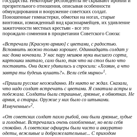
государства. Некоторые респонденты не скрывают иронии и
презрительного отношения, описывая особенности
обмундирования и вооружение советских солдат.
Поношенные гимнастерки, обмотки на ногах, старые
винтовки, изможденный вид красноармейцев, их удивление
зажиточности местных крестьян - все это
порождало сомнения в процветании Советского Союза:
«Встречали [Красную армию] с цветами, с радостью.
Вспомнить можно только хорошее. Одиннадцать солдат у
нас дома ночевали. У нас пару мешков муки высшего сорта,
картошки хватало, сало было, так что на стол было что
поставить. Они даже удивились и спросили: «Хозяин, а что
1
завтра ты будешь кушать?». Вели себя мирно»
.
«Пришли русские неожиданно. Их никто не ждал. Сказали,
что надо солдат встречать с цветами. Я схватила астры и
побежала. Солдаты были страшные, грязные, в обмотках. Не
армия, а старцы. Оружие у них было со штыками.
2
Измученные»
.
«От советских солдат пахло рыбой, они были грязные, худые
и голодные. Встречались очень озлобленные, но вели себя
спокойно. А советские офицеры были чисто и аккуратно
одеты, вежливые и доброжелательные... С приходом