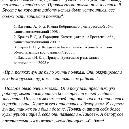
то «пане господажу». Привилегиями поляки пользовались. В
Бресте на хорошую работу нельзя
было устроиться, все
4
д
олжности занимали поляки»
.
1. Ильченко А. Ф., д. Клещи Кобринского р-на Брестской обл.,
запись воспоминаний 1998 г.
2. Крачак Е. Д., д. Городище Каменецкого р-на Брестской обл.,
запись воспоминаний 2001 г.
3. Сурма Е. Н., д. Колдычево Барановичского р-на Брестской
области, запись воспоминаний 2006 г.
4. Пакисмок Н. Р., д. Прилуки Брестского р-на, запись
воспоминаний 2003 г.
«При. поляках лучше было жить полякам. Они оккупировали
1
всю Белоруссию, ну, а мы считались их рабами»
.
«Поляков было очень много... Они получали престижную
работу, могли поступать в более престижный учебные
заведения. Поляки к людям своей национальности относились
гораздо лучше. Хуже всего относились к белорусам. К евреям
лучше, так как они были богаче. Поляки считали себя более
культурной нацией, себя они называли «Панове». А белорусов
2
презрительно - «мужики», «голодранцы», «быдло»
.