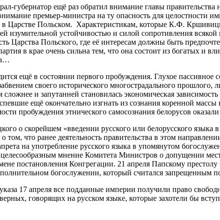
нерал-губернатор ещё раз обратил внимание главы правительства
внимание премьер-министра на ту опасность для целостности имп
и в Царстве Польском. Характеристикам, которые К.Ф. Кршивицк
ей изумительной устойчивостью и силой сопротивления всякой п
асть Царства Польского, где её интересам должны быть предпо
артия в крае очень сильна тем, что она состоит из богатых и в
са…
дится ещё в состоянии первого пробуждения. Глухое пассивное с
узабвением своего исторического многострадального прошлого, 
м сложнее и запутанней становилась экономическая зависимость 
певшие ещё окончательно изгнать из сознания коренной массы н
мости пробуждения этнического самосознания белорусов оказали
ого о скорейшем «введении русского или белорусского языка в
 том, что ранее деятельность правительства в этом направлени
апрета на употребление русского языка в упомянутом богослужен
о целесообразным мнение Комитета Министров о допущении мест
тмене постановления Конгрегации. 21 апреля Папскому престолу
дополнительном богослужении, который считался запрещенным по
указа 17 апреля все подданные империи получили право свободно
ерных, говорящих на русском языке, которые захотели бы вступ