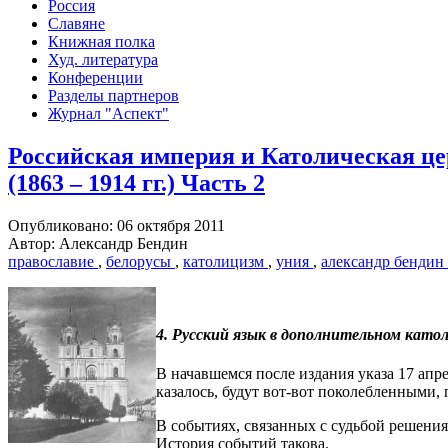
Россия
Славяне
Книжная полка
Худ. литература
Конференции
Разделы партнеров
Журнал "Аспект"
Российская империя и Католическая це
(1863 – 1914 гг.) Часть 2
Опубликовано: 06 октября 2011
Автор: Александр Бендин
православие
,
белорусы
,
католицизм
,
уния
,
александр бендин
4. Русский язык в дополнительном катол
В начавшемся после издания указа 17 апр
казалось, будут вот-вот поколебленными,
В событиях, связанных с судьбой решения
История событий такова.