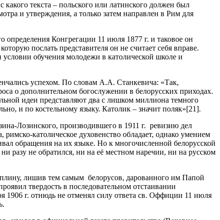
 с какого текста – польского или латинского должен был
отра и утверждения, а только затем направлен в Рим для
о определения Конгрегации 11 июля 1877 г. и таковое он
оторую послать представителя он не считает себя вправе.
ри условии обучения молодежи в католической школе и
нчались успехом. По словам А.А. Станкевича: «Так,
роса о дополнительном богослужении в белорусских приходах.
нальной идеи представляют два с лишком миллиона темного
ьно, и по костельному языку. Католик – значит поляк»[21].
ина-Лозинского, производившего в 1911 г. ревизию дел
, римско-католическое духовенство обладает, однако умением
вал обращения на их языке. Но к многочисленной белорусской
ни разу не обратился, ни на её местном наречии, ни на русском
циплину, лишив тем самым белорусов, дарованного им Папой
 проявил твердость в последовательном отстаивании
ря 1906 г. отнюдь не отменял силу ответа св. Оффиции 11 июля
ь.