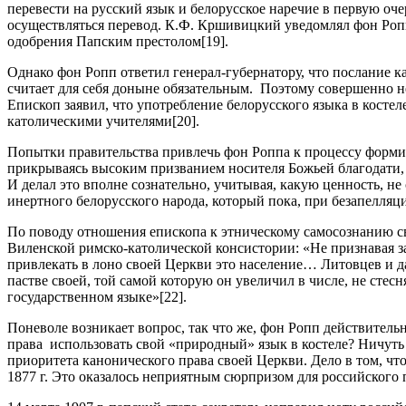
перевести на русский язык и белорусское наречие в первую очер
осуществляться перевод. К.Ф. Кршивицкий уведомлял фон Роппа
одобрения Папским престолом[19].
Однако фон Ропп ответил генерал-губернатору, что послание к
считает для себя доныне обязательным. Поэтому совершенно не
Епископ заявил, что употребление белорусского языка в косте
католическими учителями[20].
Попытки правительства привлечь фон Роппа к процессу формиро
прикрываясь высоким призванием носителя Божьей благодати,
И делал это вполне сознательно, учитывая, какую ценность, н
инертного белорусского народа, который пока, при безапелляцио
По поводу отношения епископа к этническому самосознанию св
Виленской римско-католической консистории: «Не признавая за
привлекать в лоно своей Церкви это население… Литовцев и д
пастве своей, той самой которую он увеличил в числе, не стес
государственном языке»[22].
Поневоле возникает вопрос, так что же, фон Ропп действител
права использовать свой «природный» язык в костеле? Ничуть н
приоритета канонического права своей Церкви. Дело в том, что
1877 г. Это оказалось неприятным сюрпризом для российского 