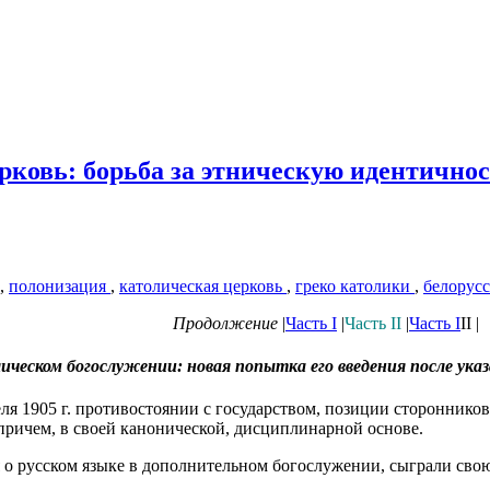
рковь: борьба за этническую идентичнос
,
полонизация
,
католическая церковь
,
греко католики
,
белорусс
Продолжение
|
Часть I
|
Часть II
|
Часть I
II |
ическом богослужении: новая попытка его введения после указа
еля 1905 г. противостоянии с государством, позиции стороннико
 причем, в своей канонической, дисциплинарной основе.
 о русском языке в дополнительном богослужении, сыграли сво