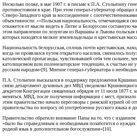
Несколько позже, в мае 1907 г. в письме к П.А. Столыпину ге
противостояния в крае. При этом генерал-губернатор обращал 
Северо-Западного края за воссоединение с соотечественникам
объективности: ««Польская национальность, отмечающаяся сво
откажется от мысли видеть в Литве и Белоруссии составную ч
этом направлении по лозунгам из Варшавы и Львова польская п
которых находятся мелкие землевладельцы и крестьянская мас
Национальность белорусская, сплошь почти крестьянская, нахо
когда он проявлялся путем открытого насилия, сменилось пол
католической пропаганды, чувствовавшей себя тем сильнее, че
католицизмом шли полонизаторские тенденции, к счастью не ус
русским народом»[9]. Мнение генерал-губернатора о необходи
П.А. Столыпин высказался в поддержку предложения Кршивицк
связи департамент духовных дел МВД уведомлял Кршивицкого о
декретом Конгрегации священных обрядов от 11 июля 1877 г. з
меняться. МВД, после получения информации с мест, признал
этим правительство начало переговоры с римской курией об о
правительства по вопросу об употреблении русского языка в 
Правительство обратило внимание Папы на то, что с изданием 
«было бы справедливым и необходимым позаботится о нуждах в
родной язык в дополнительном богослужении»[10].