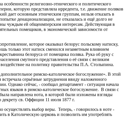
 на особенности религиозно-этнического и политического
ерии, которую представляла ирредента, т.е. движение поляков
ий дает основным этническим группам, нельзя отказать в
опытке денационализации, не отказалась и ещё долго не
чтены чуждым ей общеимперским интересам. Действующая в
лиятельных помещиков, в экономической зависимости от
опротивление, которое оказывал белорус польскому натиску,
лишь только этот натиск сменился незаметным влиянием
крестьянина белоруса от помещика поляка. Рука об руку с
аселения смутного представления о её связи с великим
 воздействие на политику правительства П.А. Столыпина.
 дополнительное римско-католическое богослужение». В этой
и встречала серьёзные затруднения ввиду наложенного
ии. Однако сейчас, - сообщал департамент - ситуация начала
ных языков в римско-католическое богослужение. В связи с
 была направлена нота, в которой были изложены взгляды
 декрету св. Оффиции 11 июля 1877 г.
 осуществлять выбор веры. Теперь, - говорилось в ноте -
ить в Католическую церковь и позволить им употреблять