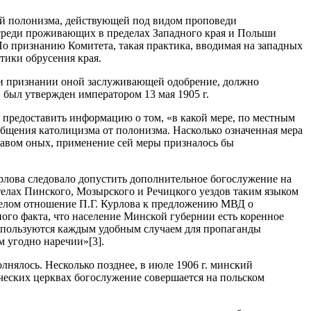
ой полонизма, действующей под видом проповеди
 среди проживающих в пределах Западного края и Польши
По признанию Комитета, такая практика, вводимая на западных
тики обрусения края.
ри признании оной заслуживающей одобрение, должно
был утвержден императором 13 мая 1905 г.
 предоставить информацию о том, «в какой мере, по местным
бщения католицизма от полонизма. Насколько означенная мера
ставом оных, применение сей меры призналось бы
урлова следовало допустить дополнительное богослужение на
телах Пинского, Мозырского и Речицкого уездов таким языком
 целом отношение П.Г. Курлова к предложению МВД о
ого факта, что население Минской губернии есть коренное
ые пользуются каждым удобным случаем для пропаганды
м угодно наречии»[3].
лнялось. Несколько позднее, в июле 1906 г. минский
ических церквах богослужение совершается на польском