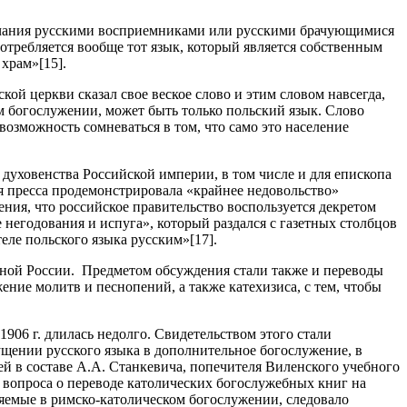
венчания русскими восприемниками или русскими брачующимися
потребляется вообще тот язык, который является собственным
храм»[15].
кой церкви сказал свое веское слово и этим словом навсегда,
м богослужении, может быть только польский язык. Слово
возможность сомневаться в том, что само это население
духовенства Российской империи, в том числе и для епископа
я пресса продемонстрировала «крайнее недовольство»
сения, что российское правительство воспользуется декретом
негодования и испуга», который раздался с газетных столбцов
еле польского языка русским»[17].
адной России. Предметом обсуждения стали также и переводы
ение молитв и песнопений, а также катехизиса, с тем, чтобы
906 г. длилась недолго. Свидетельством этого стали
ущении русского языка в дополнительное богослужение, в
й в составе А.А. Станкевича, попечителя Виленского учебного
 вопроса о переводе католических богослужебных книг на
ляемые в римско-католическом богослужении, следовало