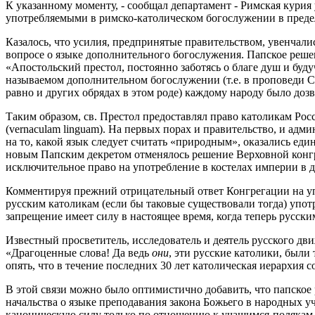
К указанному моменту, - сообщал департамент - Римская кури
употребляемыми в римско-католическом богослужении в преде
Казалось, что усилия, предпринятые правительством, увенчали
вопросе о языке дополнительного богослужения. Папское решен
«Апостольский престол, постоянно заботясь о благе душ и буд
называемом дополнительном богослужении (т.е. в проповеди Сл
равно и других обрядах в этом роде) каждому народу было дозв
Таким образом, св. Престол предоставлял право католикам Ро
(vernaculam linguam). На первых порах и правительство, и адм
на то, какой язык следует считать «природным», оказались ед
новым Папским декретом отменялось решение Верховной конгре
исключительное право на употребление в костелах империи в
Комментируя прежний отрицательный ответ Конгрегации на упот
русским католикам (если бы таковые существовали тогда) упот
запрещение имеет силу в настоящее время, когда теперь русски
Известный просветитель, исследователь и деятель русского дви
«Драгоценные слова! Да ведь
они
, эти русские католики, были
опять, что в течение последних 30 лет католическая иерархия 
В этой связи можно было оптимистично добавить, что папско
начальства о языке преподавания закона Божьего в народных у
каноническую силу только по отношению к учащимся-полякам