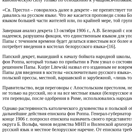
«Св. Престол – говорилось далее в декрете - не препятствуе
давались на русском языке. Что же касается проповеди слова Б
языком большей части жителей или, по крайней мере, той груп
Завершая анализ декрета 13 октября 1906 г., А.В. Белецкий с и
надеемся, разрушена фикция, что единственным языком для уп
Папы с течением времени будет делаться известным все более и
потребует введения в костелах белорусского языка»[16].
Папский декрет, вышедший к началу бойкота народной школы, 
фон Роппа, который только по прибытии в Рим узнал о состоя
решением Папы. Kurjer Litewski назвал его изданным не воврем
Папы для введения в костелы «исключительно русского языка»
польской прессы, местной, варшавской и зарубежной, «лишь то
Правительство, ведя переговоры с Апостольским престолом, не
не только на русский, но и на все местные языки (белорусское
эти переводы, после одобрения в Риме, использовались народ
Однако растерянность католического духовенства и польской об
дальнейшие действия епископа фон Роппа. Генерал-губернатор
конце 1906 г. попросил епископа назначить своего представи
округа Б. Вольфа, чинов ведомства МНП и Виленской археогра
русский язык и местное белорусское наречие. От епископа тре