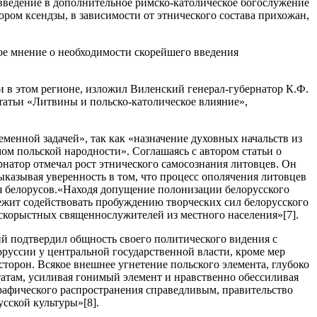
 введение в дополнительное римско-католическое богослужение
ром ксендзы, в зависимости от этнического состава прихожан,
вое мнение о необходимости скорейшего введения
 в этом регионе, изложил Виленский генерал-губернатор К.Ф.
статьи «Литвины и польско-католическое влияние»,
менной задачей», так как «назначение духовных начальств из
ом польской народности». Соглашаясь с автором статьи о
рнатор отмечал рост этнического самосознания литовцев. Он
ыказывая уверенность в том, что процесс ополячения литовцев
я белорусов.«Находя допущение полонизации белорусского
ежит содействовать пробуждению творческих сил белорусского
скорыстных священнослужителей из местного населения»[7].
й подтвердил общность своего политического видения с
оруссии у центральной государственной власти, кроме мер
сторон. Всякое внешнее угнетение польского элемента, глубоко
татам, усиливая гонимый элемент и нравственно обессиливая
рафического распространения справедливым, правительство
сской культуры»[8].