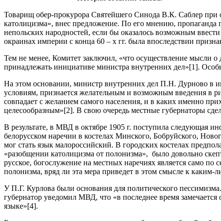
Товарищ обер-прокурора Святейшего Синода В.К. Саблер при
католицизма», внес предложение. По его мнению, пропаганда 
непольских народностей, если бы оказалось возможным ввести
окраинах империи с конца 60 – х гг. была впоследствии призн
Тем не менее, Комитет заключил, «что осуществление мысли 
принадлежать инициативе министра внутренних дел»[1]. Особ
На этом основании, министр внутренних дел П.Н. Дурново в и
условиям, признается желательным и возможным введения в ри
совпадает с желанием самого населения, и в каких именно пр
целесообразным»[2]. В свою очередь местные губернаторы сде
В результате, в МВД в октябре 1905 г. поступила следующая 
белорусском наречии в костелах Минского, Бобруйского, Новог
мог стать язык малороссийский. В городских костелах предпо
«разобщении католицизма от полонизма», было довольно скепти
русское, богослужение на местных наречиях является само по 
полонизма, вряд ли эта мера приведет в этом смысле к каким-л
У П.Г. Курлова были основания для политического пессимизма. 
губернатор уведомил МВД, что «в последнее время замечается 
языке»[4].