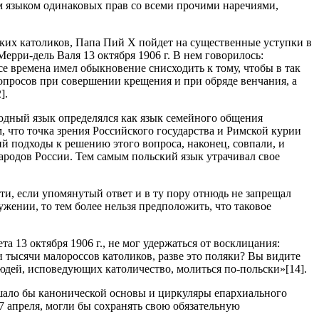
им языком одинаковых прав со всеми прочими наречиями,
йских католиков, Папа Пий X пойдет на существенные уступки в
ерри-дель Валя 13 октября 1906 г. В нем говорилось:
е времена имел обыкновение снисходить к тому, чтобы в так
вопросов при совершении крещения и при обряде венчания, а
].
родный язык определялся как язык семейного общения
, что точка зрения Российского государства и Римской курии
ий подходы к решению этого вопроса, наконец, совпали, и
ародов России. Тем самым польский язык утрачивал свое
и, если упомянутый ответ и в ту пору отнюдь не запрещал
жении, то тем более нельзя предположить, что таковое
 13 октября 1906 г., не мог удержаться от восклицания:
и тысячи малороссов католиков, разве это поляки? Вы видите
 людей, исповедующих католичество, молиться по-польски»[14].
шало бы канонической основы и циркуляры епархиального
7 апреля, могли бы сохранять свою обязательную