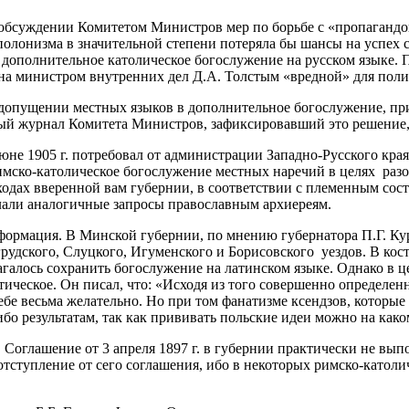
 обсуждении Комитетом Министров мер по борьбе с «пропаганд
полонизма в значительной степени потеряла бы шансы на успех
 дополнительное католическое богослужение на русском языке. 
ана министром внутренних дел Д.А. Толстым «вредной» для поли
о допущении местных языков в дополнительное богослужение, п
ый журнал Комитета Министров, зафиксировавший это решение, 
юне 1905 г. потребовал от администрации Западно-Русского края
мско-католическое богослужение местных наречий в целях разо
иходах вверенной вам губернии, в соответствии с племенным со
лали аналогичные запросы православным архиереям.
информация. В Минской губернии, по мнению губернатора П.Г. К
рудского, Слуцкого, Игуменского и Борисовского уездов. В кос
лагалось сохранить богослужение на латинском языке. Однако в
ческое. Он писал, что: «Исходя из того совершенно определенн
себе весьма желательно. Но при том фанатизме ксендзов, котор
ибо результатам, так как прививать польские идеи можно на како
Соглашение от 3 апреля 1897 г. в губернии практически не выпо
отступление от сего соглашения, ибо в некоторых римско-катол