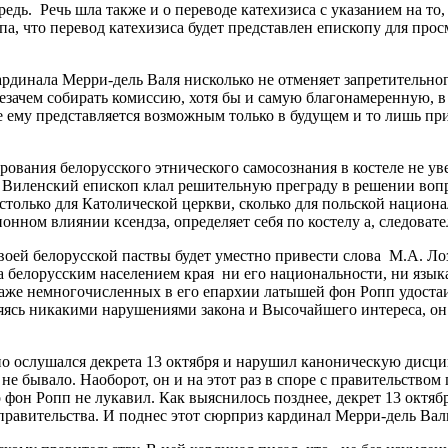
едь. Речь шла также и о переводе катехизиса с указанием на то,
, что перевод катехизиса будет представлен епископу для просм
ардинала Мерри-дель Валя нисколько не отменяет запретительног
зачем собирать комиссию, хотя бы и самую благонамеренную, в к
ле ему представляется возможным только в будущем и то лишь п
вания белорусского этнического самосознания в костеле не уве
 Виленский епископ клал решительную преграду в решении воп
е столько для Католической церкви, сколько для польской нацио
нном влиянии ксендза, определяет себя по костелу а, следовател
оей белорусской паствы будет уместно привести слова М.А. Лоз
 белорусским населением края ни его национальности, ни языка
аже немногочисленных в его епархии латышей фон Ропп удостаи
няясь никакими нарушениями закона и Высочайшего интереса, он 
ьно ослушался декрета 13 октября и нарушил каноническую дис
е бывало. Наоборот, он и на этот раз в споре с правительством
 фон Ропп не лукавил. Как выяснилось позднее, декрет 13 октяб
правительства. И поднес этот сюрприз кардинал Мерри-дель Вал