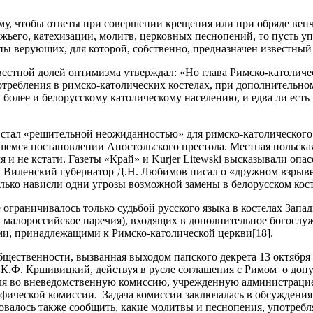
т тому, чтобы ответы при совершении крещения или при обряде 
ожьего, катехизации, молитв, церковных песнопений, то пусть у
пы верующих, для которой, собственно, предназначен известный 
звестной долей оптимизма утверждал: «Но глава Римско-католичес
отребления в римско-католических костелах, при дополнительно
 более и белорусскому католическому населению, и едва ли есть 
стал «решительной неожиданностью» для римско-католического 
вшемся постановлении Апостольского престола. Местная польска
я и не кстати. Газеты «Край» и Kurjer Litewski высказывали опа
. Виленский губернатор Д.Н. Любимов писал о «дружном взрыве 
лько нависли одни угрозы возможной замены в белорусском кост
 ограничивалось только судьбой русского языка в костелах Зап
 и малороссийское наречия), входящих в дополнительное богослуж
ами, принадлежащими к Римско-католической церкви[18].
щественности, вызванная выходом папского декрета 13 октября 1
 К.Ф. Кршивицкий, действуя в русле соглашения с Римом о доп
теля во вневедомственную комиссию, учрежденную администрацие
фической комиссии. Задача комиссии заключалась в обсуждения
бовалось также сообщить, какие молитвы и песнопения, употреб