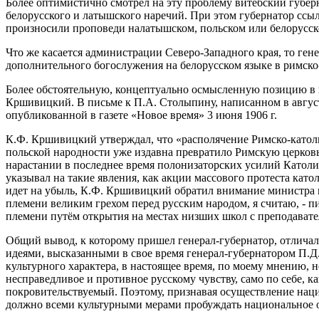
Более оптимистично смотрел на эту проблему витебский губер
белорусского и латышского наречий. При этом губернатор ссы
произносили проповеди налатышском, польском или белорусск
Что же касается администрации Северо-Западного края, то ген
дополнительного богослужения на белорусском языке в римско
Более обстоятельную, концептуально осмысленную позицию в 
Кршивицкий. В письме к П.А. Столыпину, написанном в августе
опубликованной в газете «Новое время» 3 июня 1906 г.
К.Ф. Кршивицкий утверждал, что «располячение Римско-католи
польской народности уже издавна превратило Римскую церковь
нарастании в последнее время полонизаторских усилий Католи
указывал на такие явления, как акции массового протеста кат
идет на убыль, К.Ф. Кршивицкий обратил внимание министра 
племени великим грехом перед русским народом, я считаю, - 
племени путём открытия на местах низших школ с преподавате
Общий вывод, к которому пришел генерал-губернатор, отлича
идеями, высказанными в свое время генерал-губернатором П.Д
культурного характера, в настоящее время, по моему мнению, 
несправедливое и противное русскому чувству, само по себе, 
покровительствуемый. Поэтому, признавая осуществление наци
должно всеми культурными мерами пробуждать национальное ос