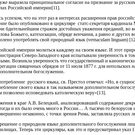
я уже выразила принципиальное согласие на признание за русск
лах Российской империи[11].
сь успехом, что на этот раз в интересах расширения прав росси
ие было опубликовано в циркуляре статс-секретаря кардинала М
учи бдительнейшим стражем достойных уважения преданий, во вс
ова Божьего, катехизации, обряде венчания, а равно и других 
олено употреблять свой природный язык (vernaculam linguam) [12
ссийской империи молиться каждому на своем языке. И этот при
инистрация Северо-Западного края испытывали уверенность в том
иными. Возникла уверенность что государственный и каноническ
гации священных обрядов от 11 июля 1877 г. для непольских н
 дополнительном богослужении.
ребление русского языка, св. Престол отмечал: «Но, в сущност
ребление своего языка в так называемом дополнительном богослу
м позволено исповедовать католическую веру»[13].
жения в крае А.В. Белецкий, анализировавший содержание декрета
 тогда и их было очень много в России… А тысячи-то белорусов 
совершенно незаконно, с точки зрения Рима, заставляла русских
е решение о природном языке дополнительного богослужения ли
чилищах. Теперь эти циркуляры, как это и предусматривал указ 1
.