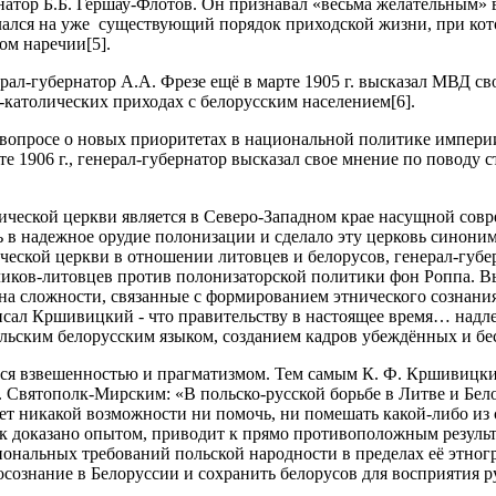
натор Б.Б. Гершау-Флотов. Он признавал «весьма желательным»
лался на уже существующий порядок приходской жизни, при кото
ом наречии[5].
ерал-губернатор А.А. Фрезе ещё в марте 1905 г. высказал МВД с
-католических приходах с белорусским населением[6].
вопросе о новых приоритетах в национальной политике империи
 1906 г., генерал-губернатор высказал свое мнение по поводу 
ческой церкви является в Северо-Западном крае насущной совре
 в надежное орудие полонизации и сделало эту церковь синоним
ческой церкви в отношении литовцев и белорусов, генерал-губе
оликов-литовцев против полонизаторской политики фон Роппа. В
на сложности, связанные с формированием этнического сознани
писал Кршивицкий - что правительству в настоящее время… надл
льским белорусским языком, созданием кадров убеждённых и бе
лся взвешенностью и прагматизмом. Тем самым К. Ф. Кршивицки
. Святополк-Мирским: «В польско-русской борьбе в Литве и Бел
нет никакой возможности ни помочь, ни помешать какой-либо из 
как доказано опытом, приводит к прямо противоположным резуль
ональных требований польской народности в пределах её этног
ознание в Белоруссии и сохранить белорусов для восприятия ру