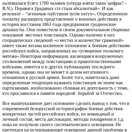
налічвалася ўсяго 1700 чалавек (откуда взяты такие цифры? –
В.Ч.). Перавага ўрадавых сіл стала абсалютнай». И как
результат – “агеньчык паўстання зусім патух»
.
Определенную
попытку расширить представление о военных действиях в
истории восстания 1863 года предприняли гродненские
архивисты. Они поместили в своем документальном сборнике
показания местных повстанцев. Однако наличие в них
спорадических сведений «о местах и количестве сражений»
имеет также весьма косвенное отношение к боевым действиям
российских войск, направленных на «усмирение польского
мятежа».Некоторая информация, касающаяся вооруженных
столкновений между повстанцами и правительственными
войсками, имеется и в других публикациях последнего
времени, однако она не меняет в целом негативного
отношения к русской армии. Более того, наметилась даже
определенная тенденция называть повстанцев не иначе как
партизанами, необоснованно сближая их деятельность с теми,
кто прославился в памяти народной борьбой за Отечество
.
Все вышеуказанное дает основание сделать вывод о том, что в
современной белорусской историографии боевые действия
конкретных частей российских войск, их командный и
личный состав, места дислокации, методы поощрения и т.д.
пока не получили своего систематического освещения. Не
претендуя на исчерпывающее освещение данной проблемы в