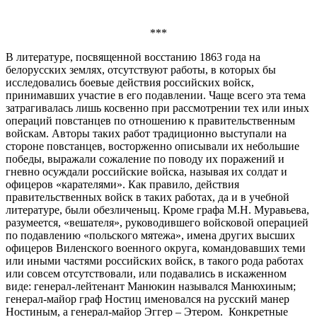
***
В литературе, посвященной восстанию 1863 года на
белорусских землях, отсутствуют работы, в которых бы
исследовались боевые действия российских войск,
принимавших участие в его подавлении. Чаще всего эта тема
затрагивалась лишь косвенно при рассмотрении тех или иных
операций повстанцев по отношению к правительственным
войскам. Авторы таких работ традиционно выступали на
стороне повстанцев, восторженно описывали их небольшие
победы, выражали сожаление по поводу их поражений и
гневно осуждали российские войска, называя их солдат и
офицеров «карателями». Как правило, действия
правительственных войск в таких работах, да и в учебной
литературе, были обезличеныц. Кроме графа М.Н. Муравьева,
разумеется, «вешателя», руководившего войсковой операцией
по подавлению «польского мятежа», имена других высших
офицеров Виленского военного округа, командовавших теми
или иными частями российских войск, в такого рода работах
или совсем отсутствовали, или подавались в искаженном
виде: генерал-лейтенант Манюкин назывался Манюхиным;
генерал-майор граф Ностиц именовался на русский манер
Ностиным, а генерал-майор Эггер – Этером. Конкретные