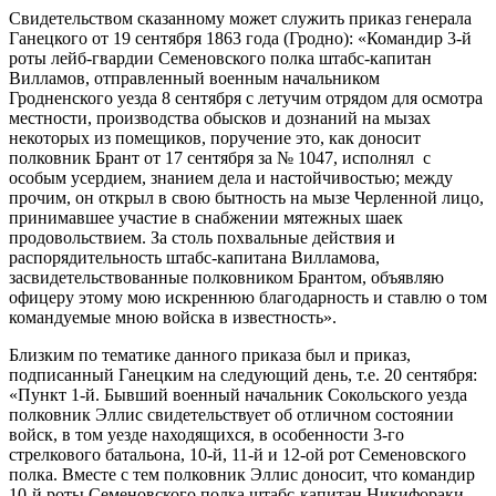
Свидетельством сказанному может служить приказ генерала
Ганецкого от 19 сентября 1863 года (Гродно): «Командир 3-й
роты лейб-гвардии Семеновского полка штабс-капитан
Вилламов, отправленный военным начальником
Гродненского уезда 8 сентября с летучим отрядом для осмотра
местности, производства обысков и дознаний на мызах
некоторых из помещиков, поручение это, как доносит
полковник Брант от 17 сентября за № 1047, исполнял с
особым усердием, знанием дела и настойчивостью; между
прочим, он открыл в свою бытность на мызе Черленной лицо,
принимавшее участие в снабжении мятежных шаек
продовольствием. За столь похвальные действия и
распорядительность штабс-капитана Вилламова,
засвидетельствованные полковником Брантом, объявляю
офицеру этому мою искреннюю благодарность и ставлю о том
командуемые мною войска в известность».
Близким по тематике данного приказа был и приказ,
подписанный Ганецким на следующий день, т.е. 20 сентября:
«Пункт 1-й. Бывший военный начальник Сокольского уезда
полковник Эллис свидетельствует об отличном состоянии
войск, в том уезде находящихся, в особенности 3-го
стрелкового батальона, 10-й, 11-й и 12-ой рот Семеновского
полка. Вместе с тем полковник Эллис доносит, что командир
10-й роты Семеновского полка штабс-капитан Никифораки