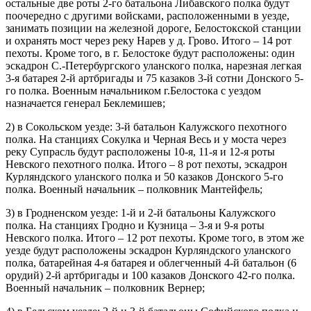
остальные две роты 2-го батальона Либавского полка будут
поочередно с другими войсками, расположенными в уезде,
занимать позиции на железной дороге, Белостокской станции
и охранять мост через реку Нарев у д. Грово. Итого – 14 рот
пехоты. Кроме того, в г. Белостоке будут расположены: один
эскадрон С.-Петербургского уланского полка, нарезная легкая
3-я батарея 2-й артбригады и 75 казаков 3-й сотни Донского 5-
го полка. Военным начальником г.Белостока с уездом
назначается генерал Беклемишев;
2) в Сокольском уезде: 3-й батальон Калужского пехотного
полка. На станциях Сокулка и Черная Весь и у моста через
реку Супрасль будут расположены 10-я, 11-я и 12-я роты
Невского пехотного полка. Итого – 8 рот пехоты, эскадрон
Курляндского уланского полка и 50 казаков Донского 5-го
полка. Военный начальник – полковник Мантейфель;
3) в Гродненском уезде: 1-й и 2-й батальоны Калужского
полка. На станциях Гродно и Кузница – 3-я и 9-я роты
Невского полка. Итого – 12 рот пехоты. Кроме того, в этом же
уезде будут расположены эскадрон Курляндского уланского
полка, батарейная 4-я батарея и облегченный 4-й батальон (6
орудий) 2-й артбригады и 100 казаков Донского 42-го полка.
Военный начальник – полковник Вернер;