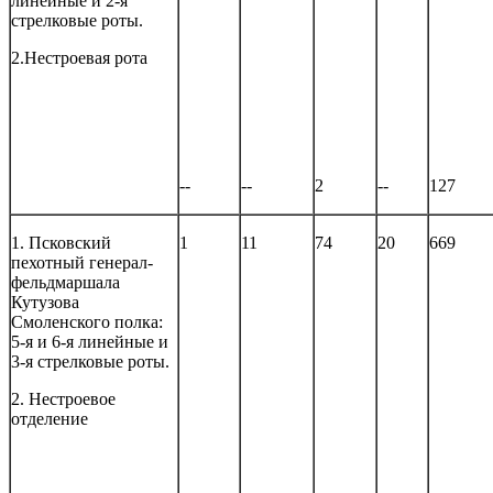
линейные и 2-я
стрелковые роты.
2.Нестроевая рота
--
--
2
--
127
1. Псковский
1
11
74
20
669
пехотный генерал-
фельдмаршала
Кутузова
Смоленского полка:
5-я и 6-я линейные и
3-я стрелковые роты.
2. Нестроевое
отделение