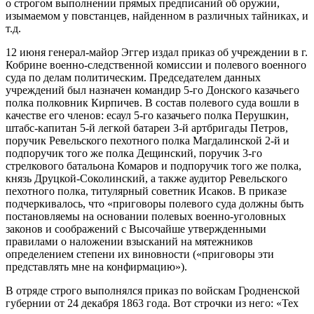
о строгом выполнении прямых предписаний об оружии,
изымаемом у повстанцев, найденном в различных тайниках, и
т.д.
12 июня генерал-майор Эггер издал приказ об учреждении в г.
Кобрине военно-следственной комиссии и полевого военного
суда по делам политическим. Председателем данных
учреждений был назначен командир 5-го Донского казачьего
полка полковник Кирпичев. В состав полевого суда вошли в
качестве его членов: есаул 5-го казачьего полка Перушкин,
штабс-капитан 5-й легкой батареи 3-й артбригады Петров,
поручик Ревельского пехотного полка Магдалинской 2-й и
подпоручик того же полка Дещинский, поручик 3-го
стрелкового батальона Комаров и подпоручик того же полка,
князь Друцкой-Соколинский, а также аудитор Ревельского
пехотного полка, титулярный советник Исаков. В приказе
подчеркивалось, что «приговоры полевого суда должны быть
постановляемы на основании полевых военно-уголовных
законов и соображений с Высочайше утвержденными
правилами о наложении взысканий на мятежников
определением степени их виновности («приговоры эти
представлять мне на конфирмацию»).
В отряде строго выполнялся приказ по войскам Гродненской
губернии от 24 декабря 1863 года. Вот строчки из него: «Тех