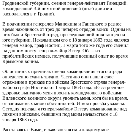
Гродненской губернии, сменил генерал-лейтенант Ганецкий,
командоваший 3-й пехотной дивизией (штаб дивизии
располагался в г. Гродно).
В подчинении генералов Манюкина и Ганецкого в разное
время находилось от трех до четырех отрядов войск. Одним из
них был и Брестский отряд, преследовавший повстанцев на
юге губернии. Начальником его с 18 января 1863 года являлся
генерал-майор, граф Ностиц. 1 марта того же года его сменил
на данном посту генерал-майор Эггер. Оба – из
прибалтийских немцев, получившие военный опыт во время
Крымской войны.
Об истинных причинах смены командования этого отряда
определенно судить трудно. Частично они нашли свое
отражение в приказе по войскам Брестского отряда генерал-
майора графа Ностица от 1 марта 1863 года: «Расстроенное
здоровье вынудило меня просить командующего войсками
Виленского военного округа уволить меня, хотя бы на время,
от занимаемых мною обязанностей. И моя просьба уважена.
Сегодня передал я генерал-майору Эггеру командование над
лихими войсками, бывшими под моим начальством с 18
января 1863 года.
Расставаясь с Вами, изъявляю я всем и каждому мое