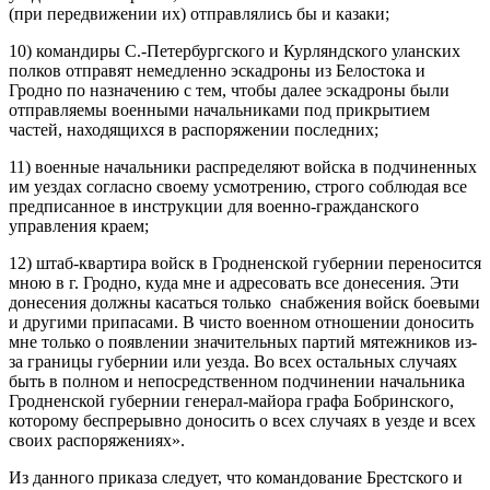
(при передвижении их) отправлялись бы и казаки;
10) командиры С.-Петербургского и Курляндского уланских
полков отправят немедленно эскадроны из Белостока и
Гродно по назначению с тем, чтобы далее эскадроны были
отправляемы военными начальниками под прикрытием
частей, находящихся в распоряжении последних;
11) военные начальники распределяют войска в подчиненных
им уездах согласно своему усмотрению, строго соблюдая все
предписанное в инструкции для военно-гражданского
управления краем;
12) штаб-квартира войск в Гродненской губернии переносится
мною в г. Гродно, куда мне и адресовать все донесения. Эти
донесения должны касаться только снабжения войск боевыми
и другими припасами. В чисто военном отношении доносить
мне только о появлении значительных партий мятежников из-
за границы губернии или уезда. Во всех остальных случаях
быть в полном и непосредственном подчинении начальника
Гродненской губернии генерал-майора графа Бобринского,
которому беспрерывно доносить о всех случаях в уезде и всех
своих распоряжениях».
Из данного приказа следует, что командование Брестского и