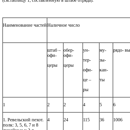
(см.таблицу 1, составленную в штабе отряда).
Наименование частей
Наличное число
штаб –
обер-
ун-
му-
рядо- в
офи-
офи-
тер-
зы-
церы
церы
офи-
кан-
це –
ты
ры
1
2
2
4
5
6
1. Ревельский пехот.
4
24
115
36
1006
полк: 3, 5, 6, 7 и 8