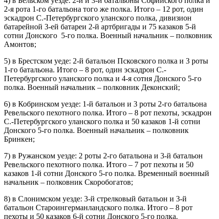
4) в Бельском уезде: 2-й и 3-й батальоны Софийского полка и
2-я рота 1-го батальона того же полка. Итого – 12 рот, один
эскадрон С.-Петербургского уланского полка, дивизион
батарейной 3-ей батареи 2-й артбригады и 75 казаков 5-й
сотни Донского 5-го полка. Военный начальник – полковник
Амонтов;
5) в Брестском уеде: 2-й батальон Псковского полка и 3 роты
1-го батальона. Итого – 8 рот, один эскадрон С.-
Петербургского уланского полка и 4-я сотня Донского 5-го
полка. Военный начальник – полковник Деконский;
6) в Кобринском уезде: 1-й батальон и 3 роты 2-го батальона
Ревельского пехотного полка. Итого – 8 рот пехоты, эскадрон
С.-Петербургского уланского полка и 50 казаков 1-й сотни
Донского 5-го полка. Военный начальник – полковник
Бринкен;
7) в Ружанском уезде: 2 роты 2-го батальона и 3-й батальон
Ревельского пехотного полка. Итого – 7 рот пехоты и 50
казаков 1-й сотни Донского 5-го полка. Временный военный
начальник – полковник Скоробогатов;
8) в Слонимском уезде: 3-й стрелковый батальон и 3-й
батальон Староингерманландского полка. Итого – 8 рот
пехоты и 50 казаков 6-й сотни Донского 5-го полка.