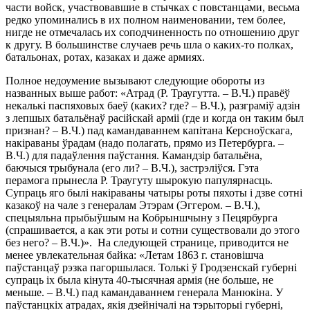
части войск, участвовавшие в стычках с повстанцами, весьма
редко упоминались в их полном наименовании, тем более,
нигде не отмечалась их соподчиненность по отношению друг
к другу. В большинстве случаев речь шла о каких-то полках,
батальонах, ротах, казаках и даже армиях.
Полное недоумение вызывают следующие обороты из
названных выше работ: «Атрад (Р. Траугутта. – В.Ч.) правёў
некалькі паспяховых баеў (каких? где? – В.Ч.), разграміў адзін
з лепшых батальёнаў расійскай арміі (где и когда он таким был
признан? – В.Ч.) пад камандаваннем капітана Керсноўскага,
накіраваны ўрадам (надо полагать, прямо из Петербурга. –
В.Ч.) для падаўлення паўстання. Камандзір батальёна,
баючыся трыбунала (его ли? – В.Ч.), застрэліўся. Гэта
перамога прынесла Р. Траугуту шырокую папулярнасць.
Супраць яго былі накіраваны чатыры роты пяхоты і дзве сотні
казакоў на чале з генералам Этэрам (Эггером. – В.Ч.),
спецыяльна прыбыўшым на Кобрыншчыну з Пецярбурга
(спрашивается, а как эти роты и сотни существовали до этого
без него? – В.Ч.)». На следующей странице, приводится не
менее увлекательная байка: «Летам 1863 г. становішча
паўстанцаў рэзка пагоршылася. Толькі ў Гродзенскай губерні
супраць іх была кінута 40-тысячная армія (не больше, не
меньше. – В.Ч.) пад камандаваннем генерала Манюкіна. У
паўстанцкіх атрадах, якія дзейнічалі на тэрыторыі губерні,