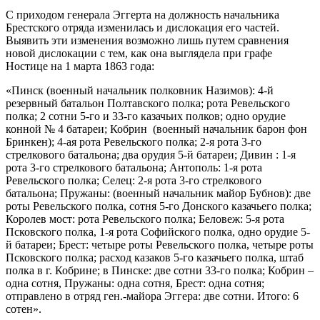
С приходом генерала Эггерта на должность начальника
Брестского отряда изменилась и дислокация его частей.
Выявить эти изменения возможно лишь путем сравнения
новой дислокации с тем, как она выглядела при графе
Ностице на 1 марта 1863 года:
«Пинск (военный начальник полковник Назимов): 4-й
резервный батальон Полтавского полка; рота Ревельского
полка; 2 сотни 5-го и 33-го казачьих полков; одно орудие
конной № 4 батареи; Кобрин (военный начальник барон фон
Бринкен); 4-ая рота Ревельского полка; 2-я рота 3-го
стрелкового батальона; два орудия 5-й батареи; Дивин : 1-я
рота 3-го стрелкового батальона; Антополь: 1-я рота
Ревельского полка; Селец: 2-я рота 3-го стрелкового
батальона; Пружаны: (военный начальник майор Бубнов): две
роты Ревельского полка, сотня 5-го Донского казачьего полка;
Королев мост: рота Ревельского полка; Беловеж: 5-я рота
Псковского полка, 1-я рота Софийского полка, одно орудие 5-
й батареи; Брест: четыре роты Ревельского полка, четыре роты
Псковского полка; расход казаков 5-го казачьего полка, штаб
полка в г. Кобрине; в Пинске: две сотни 33-го полка; Кобрин –
одна сотня, Пружаны: одна сотня, Брест: одна сотня;
отправлено в отряд ген.-майора Эггера: две сотни. Итого: 6
сотен».