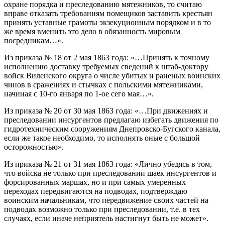
охране порядка и преследованию мятежников, то считаю
вправе отказать требованиям помещиков заставить крестьян
принять уставные грамоты экзекуционным порядком и в то
же время вменить это дело в обязанность мировым
посредникам…».
Из приказа № 18 от 2 мая 1863 года: «…Принять к точному
исполнению доставку требуемых сведений к штаб-доктору
войск Виленского округа о числе убитых и раненых воинских
чинов в сражениях и стычках с польскими мятежниками,
начиная с 10-го января по 1-ое сего мая…».
Из приказа № 20 от 30 мая 1863 года: «…При движениях и
преследовании инсургентов предлагаю избегать движения по
гидротехническим сооружениям Днепровско-Бугского канала,
если же такое необходимо, то исполнять оные с большой
осторожностью».
Из приказа № 21 от 31 мая 1863 года: «Лично убедясь в том,
что войска не только при преследовании шаек инсургентов и
форсированных маршах, но и при самых умеренных
переходах передвигаются на подводах, подтверждаю
воинским начальникам, что передвижение своих частей на
подводах возможно только при преследовании, т.е. в тех
случаях, если иначе неприятель настигнут быть не может».