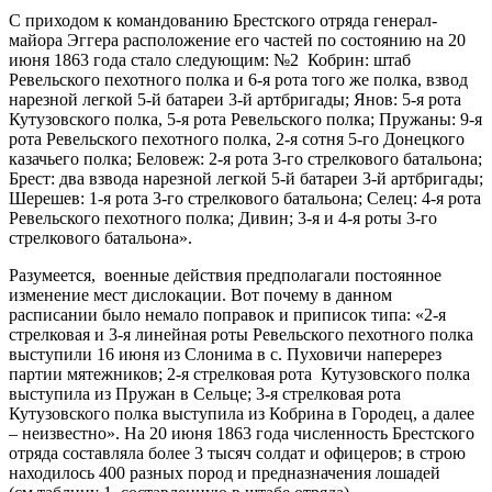
С приходом к командованию Брестского отряда генерал-
майора Эггера расположение его частей по состоянию на 20
июня 1863 года стало следующим: №2 Кобрин: штаб
Ревельского пехотного полка и 6-я рота того же полка, взвод
нарезной легкой 5-й батареи 3-й артбригады; Янов: 5-я рота
Кутузовского полка, 5-я рота Ревельского полка; Пружаны: 9-я
рота Ревельского пехотного полка, 2-я сотня 5-го Донецкого
казачьего полка; Беловеж: 2-я рота 3-го стрелкового батальона;
Брест: два взвода нарезной легкой 5-й батареи 3-й артбригады;
Шерешев: 1-я рота 3-го стрелкового батальона; Селец: 4-я рота
Ревельского пехотного полка; Дивин; 3-я и 4-я роты 3-го
стрелкового батальона».
Разумеется, военные действия предполагали постоянное
изменение мест дислокации. Вот почему в данном
расписании было немало поправок и приписок типа: «2-я
стрелковая и 3-я линейная роты Ревельского пехотного полка
выступили 16 июня из Слонима в с. Пуховичи наперерез
партии мятежников; 2-я стрелковая рота Кутузовского полка
выступила из Пружан в Сельце; 3-я стрелковая рота
Кутузовского полка выступила из Кобрина в Городец, а далее
– неизвестно». На 20 июня 1863 года численность Брестского
отряда составляла более 3 тысяч солдат и офицеров; в строю
находилось 400 разных пород и предназначения лошадей