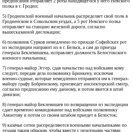
предписания отправляет 2 роты находящегося у него Невского
полка в г. Гродно;
5) Гродненский военный начальник распределяет свой полк в
Гродненском и Сокольском уездах, а 5 рот Невского полка
отправляет на станцию железной дороги, согласно
вышесказанной дислокации;
6) полковник Сурков немедленно по приходе Софийских рот
из экспедиции направит их в г. Бельск, а сам до приезда
генерала Беклемишева, исправляет должность Белостокского
военного начальника;
7) генерал-майор Эггер, сдав начальство над войсками кому
следует, передав дела полковнику Бринкену, исключая
военно-судные, которые немедленно отправятся им к генерал-
майору графу Бобринскому, произведет инспекторский смотр,
согласно предписанию ему данному, и потом явится в штаб
дивизии;
8) генерал-майор Беклемишев по возвращении из экспедиции
сдает временно командование над войсками полковнику
Амонтову и потом со своим штабом приедет в Белосток;
9) казачьи сотни распределяются военными начальниками по
уездам таким образом, чтобы вместе с пехотными частями