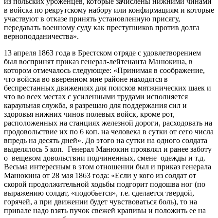
из польских уроженцев, которые зачислены нижними чинами
в войска по рекрутскому набору или конфирмациям и которые
участвуют в отказе принять установленную присягу,
передавать военному суду как преступников против долга
верноподданичества».
13 апреля 1863 года в Брестском отряде с удовлетворением
был воспринят приказ генерал-лейтенанта Манюкина, в
котором отмечалось следующее: «Принимая в соображение,
что войска во вверенном мне районе находятся в
беспрестанных движениях для поисков мятжнических шаек и
что во всех местах с усиленными трудами исполняется
караульная служба, я разрешаю для поддержания сил и
здоровья нижних чинов полевых войск, кроме рот,
расположенных на станциях железной дороги, расходовать на
продовольствие их по 6 коп. на человека в сутки от сего числа
впредь на десять дней». До этого на сутки на одного солдата
выделялось 5 коп. Генерал Манюкин проявлял и ранее заботу
о вещевом довольствии подчиненных, смене одежды и т.д.
Весьма интересным в этом отношении был и приказ генерала
Манюкина от 28 мая 1863 года: «Если у кого из солдат от
скорой продолжительной ходьбы подгорит подошва ног (по
выражению солдат, «подобьется», т.е. сделается твердой,
горячей, а при движении будет чувствоваться боль), то на
привале надо взять пучок свежей крапивы и положить ее на