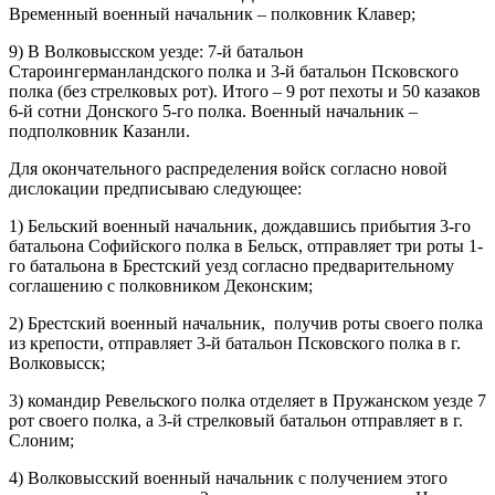
Временный военный начальник – полковник Клавер;
9) В Волковысском уезде: 7-й батальон
Староингерманландского полка и 3-й батальон Псковского
полка (без стрелковых рот). Итого – 9 рот пехоты и 50 казаков
6-й сотни Донского 5-го полка. Военный начальник –
подполковник Казанли.
Для окончательного распределения войск согласно новой
дислокации предписываю следующее:
1) Бельский военный начальник, дождавшись прибытия 3-го
батальона Софийского полка в Бельск, отправляет три роты 1-
го батальона в Брестский уезд согласно предварительному
соглашению с полковником Деконским;
2) Брестский военный начальник, получив роты своего полка
из крепости, отправляет 3-й батальон Псковского полка в г.
Волковысск;
3) командир Ревельского полка отделяет в Пружанском уезде 7
рот своего полка, а 3-й стрелковый батальон отправляет в г.
Слоним;
4) Волковысский военный начальник с получением этого