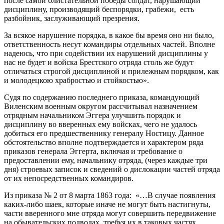
после самой блистательной победы солдат, нарушающий
дисциплину, производящий беспорядки, грабежи, есть
разбойник, заслуживающий презрения.
За всякое нарушение порядка, в какое бы время оно ни было,
ответственность несут командиры отдельных частей. Вполне
надеюсь, что при содействии их нарушений дисциплины у
нас не будет и войска Брестского отряда столь же будут
отличаться строгой дисциплиной и прилежным порядком, как
и молодецкою храбростью и стойкостью».
Судя по содержанию последнего приказа, командующий
Виленским военным округом рассчитывал назначением
отрядным начальником Эггера улучшить порядок и
дисциплину во вверенных ему войсках, чего не удалось
добиться его предшественнику генералу Ностицу. Данное
обстоятельство вполне подтверждается и характером ряда
приказов генерала Эггерта, включая и требование о
предоставлении ему, начальнику отряда, (через каждые три
дня) строевых записок и сведений о дислокации частей отряда
от их непосредственных командиров.
Из приказа № 2 от 8 марта 1863 года: «…В случае появления
каких-либо шаек, которые иначе не могут быть настигнуты,
части вверенного мне отряда могут совершить передвижение
на обывательских подводах, требуя их в таковых частях,