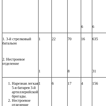
6
6
1. 3-й стрелковый
1
22
70
16
635
батальон
2. Нестроевое
отделение
1
8
31
Нарезная легкая
1
6
17
4
156
5-я батарея 3-й
артиллерийской
бригады.
Нестроевое
отделение