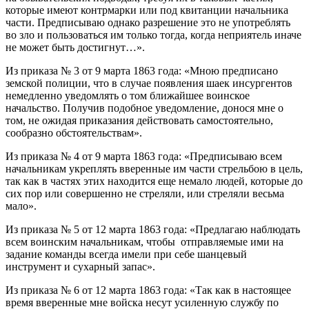
которые имеют контрмарки или под квитанции начальника
части. Предписываю однако разрешение это не употреблять
во зло и пользоваться им только тогда, когда неприятель иначе
не может быть достигнут…».
Из приказа № 3 от 9 марта 1863 года: «Мною предписано
земской полиции, что в случае появления шаек инсургентов
немедленно уведомлять о том ближайшее воинское
начальство. Получив подобное уведомление, донося мне о
том, не ожидая приказания действовать самостоятельно,
сообразно обстоятельствам».
Из приказа № 4 от 9 марта 1863 года: «Предписываю всем
начальникам укреплять вверенные им части стрельбою в цель,
так как в частях этих находится еще немало людей, которые до
сих пор или совершенно не стреляли, или стреляли весьма
мало».
Из приказа № 5 от 12 марта 1863 года: «Предлагаю наблюдать
всем воинским начальникам, чтобы отправляемые ими на
задание команды всегда имели при себе шанцевый
инструмент и сухарный запас».
Из приказа № 6 от 12 марта 1863 года: «Так как в настоящее
время вверенные мне войска несут усиленную службу по