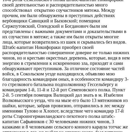
своей деятельностью и распорядительностью много
способствовал открытию соучастников мятежа. Между
прочим, им были обнаружены в преступных действиях
вербовщики Савицкий и Быховский; помещики
Сержпутовский, Олендский и Богданович были им
представлены с важными документами и доказательствами в
их соучастии в мятеже; а также им были открыты многие
лица, которые возвратились из шаек и скрывались без видов.
Штабс-капитан Никифораки приобрел своей
распорядительностью совершенное доверие не только нижних
чинов, но и крестьян окрестных деревень, которые, видя в нем
энергию в стремлении к искоренению зла, приходят и сами
обнаруживают преступников. За отличное состояние частей
войск, в Сокольском уезде находящихся, объявляю мою
благодарность командирам оных, в особенности командиру 3-
го стрелкового батальона подполковнику Гессельбергу и
командирам 1-й, 11-й и 12-й рот Семеновского полка. Пункт
2-й. 5 сентября помещик Валицкий дал знать в м. Изабелин
Волковысского уезда, что на мызе его было 13 мятежников из
шайки, которые, забрав провизию, отправились в лес между
имениями Тулово и Хлопот, вследствие чего командир 17-й
роты Староингерманландского пехотного полка штабс-
капитан Сафьяников с 30 человеками нижних чинов, 3
казаками и 8 человеками сельского конного караула тотчас же