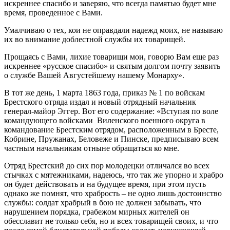
искреннее спасибо и заверяю, что всегда памятью будет мне
время, проведенное с Вами.
Умалчиваю о тех, кои не оправдали надежд моих, не называю
их во внимание доблестной службы их товарищей.
Прощаясь с Вами, лихие товарищи мои, говорю Вам еще раз
искреннее «русское спасибо» и святым долгом почту заявить
о службе Вашей Августейшему нашему Монарху».
В тот же день, 1 марта 1863 года, приказ № 1 по войскам
Брестского отряда издал и новый отрядный начальник
генерал-майор Эггер. Вот его содержание: «Вступая по воле
командующего войсками Виленского военного округа в
командование Брестским отрядом, расположенным в Бресте,
Кобрине, Пружанах, Беловеже и Пинске, предписываю всем
частным начальникам отныне обращаться ко мне.
Отряд Брестский до сих пор молодецки отличался во всех
стычках с мятежниками, надеюсь, что так же упорно и храбро
он будет действовать и на будущее время, при этом пусть
однако же помнят, что храбрость – не одно лишь достоинство
службы: солдат храбрый в бою не должен забывать, что
нарушением порядка, грабежом мирных жителей он
обесславит не только себя, но и всех товарищей своих, и что