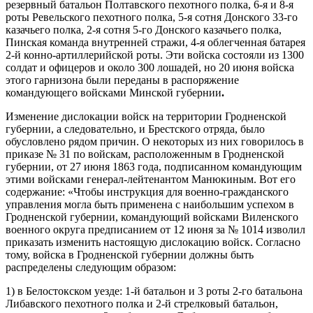
резервный батальон Полтавского пехотного полка, 6-я и 8-я
роты Ревельского пехотного полка, 5-я сотня Донского 33-го
казачьего полка, 2-я сотня 5-го Донского казачьего полка,
Пинская команда внутренней стражи, 4-я облегченная батарея
2-й конно-артиллерийской роты. Эти войска состояли из 1300
солдат и офицеров и около 300 лошадей, но 20 июня войска
этого гарнизона были переданы в распоряжение
командующего войсками Минской губернии
.
Изменение дислокации войск на территории Гродненской
губернии, а следовательно, и Брестского отряда, было
обусловлено рядом причин. О некоторых из них говорилось в
приказе № 31 по войскам, расположенным в Гродненской
губернии, от 27 июня 1863 года, подписанном командующим
этими войсками генерал-лейтенантом Манюкиным. Вот его
содержание: «Чтобы инструкция для военно-гражданского
управления могла быть применена с наибольшим успехом в
Гродненской губернии, командующий войсками Виленского
военного округа предписанием от 12 июня за № 1014 изволил
приказать изменить настоящую дислокацию войск. Согласно
тому, войска в Гродненской губернии должны быть
распределены следующим образом:
1) в Белостокском уезде: 1-й батальон и 3 роты 2-го батальона
Либавского пехотного полка и 2-й стрелковый батальон,