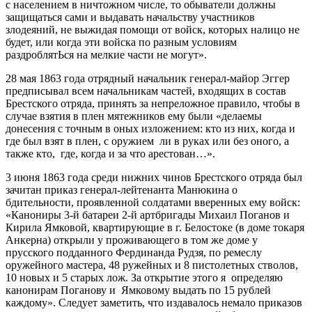
с населением в ничтожном числе, то обыватели должны
защищаться сами и выдавать начальству участников
злодеяний, не выжидая помощи от войск, которых налицо не
будет, или когда эти войска по разным условиям
раздроблятЬся на мелкие части не могут».
28 мая 1863 года отрядный начальник генерал-майор Эггер
предписывал всем начальникам частей, входящих в состав
Брестского отряда, принять за непреложное правило, чтобы в
случае взятия в плен мятежников ему были «делаемы
донесения с точным в оных изложением: кто из них, когда и
где был взят в плен, с оружием ли в руках или без оного, а
также кто, где, когда и за что арестован…».
3 июня 1863 года среди нижних чинов Брестского отряда был
зачитан приказ генерал-лейтенанта Манюкина о
бдительности, проявленной солдатами вверенных ему войск:
«Канониры 3-й батареи 2-й артбригады Михаил Поганов и
Кирила Ямковой, квартирующие в г. Белостоке (в доме токаря
Анкерна) открыли у проживающего в том же доме у
прусского подданного Фердинанда Рудзя, по ремеслу
оружейного мастера, 48 ружейных и 8 пистолетных стволов,
10 новых и 5 старых лож. За открытие этого я определяю
канонирам Поганову и Ямковому выдать по 15 рублей
каждому». Следует заметить, что издавалось немало приказов