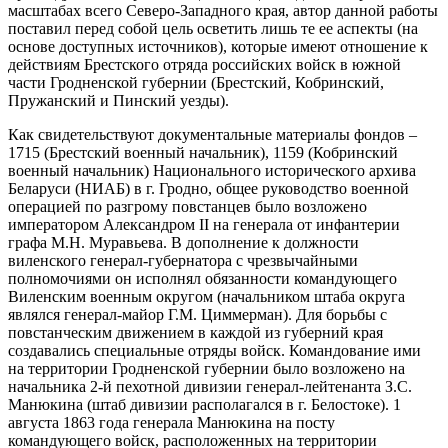
масштабах всего Северо-Западного края, автор данной работы
поставил перед собой цель осветить лишь те ее аспекты (на
основе доступных источников), которые имеют отношение к
действиям Брестского отряда российских войск в южной
части Гродненской губернии (Брестский, Кобринский,
Пружанский и Пинский уезды).
Как свидетельствуют документальные материалы фондов –
1715 (Брестский военный начальник), 1159 (Кобринский
военный начальник) Национального исторического архива
Беларуси (НИАБ) в г. Гродно, общее руководство военной
операцией по разгрому повстанцев было возложено
императором Александром II на генерала от инфантерии
графа М.Н. Муравьева. В дополнение к должности
виленского генерал-губернатора с чрезвычайными
полномочиями он исполнял обязанности командующего
Виленским военным округом (начальником штаба округа
являлся генерал-майор Г.М. Циммерман). Для борьбы с
повстанческим движением в каждой из губерний края
создавались специальные отряды войск. Командование ими
на территории Гродненской губернии было возложено на
начальника 2-й пехотной дивизии генерал-лейтенанта З.С.
Манюкина (штаб дивизии располагался в г. Белостоке). 1
августа 1863 года генерала Манюкина на посту
командующего войск, расположенных на территории