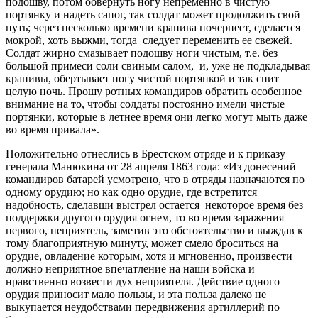
подошву, потом обвернуть ногу непременно в чистую
портянку и надеть сапог, так солдат может продолжить свой
путь; через несколько времени крапива почернеет, сделается
мокрой, хоть выжми, тогда следует переменить ее свежей.
Солдат жирно смазывает подошву ноги чистым, т.е. без
большой примеси соли свиным салом, и, уже не подкладывая
крапивы, обертывает ногу чистой портянкой и так спит
целую ночь. Прошу ротных командиров обратить особенное
внимание на то, чтобы солдаты постоянно имели чистые
портянки, которые в летнее время они легко могут мыть даже
во время привала».
Положительно отнеслись в Брестском отряде и к приказу
генерала Манюкина от 28 апреля 1863 года: «Из донесений
командиров батарей усмотрено, что в отряды назначаются по
одному орудию; но как одно орудие, где встретится
надобность, сделавши выстрел остается некоторое время без
поддержки другого орудия огнем, то во время заражения
первого, неприятель, заметив это обстоятельство и выждав к
тому благоприятную минуту, может смело броситься на
орудие, овладение которым, хотя и мгновенно, произвести
должно неприятное впечатление на наши войска и
нравственно возвести дух неприятеля. Действие одного
орудия приносит мало пользы, и эта польза далеко не
выкупается неудобствами передвижения артиллерий по