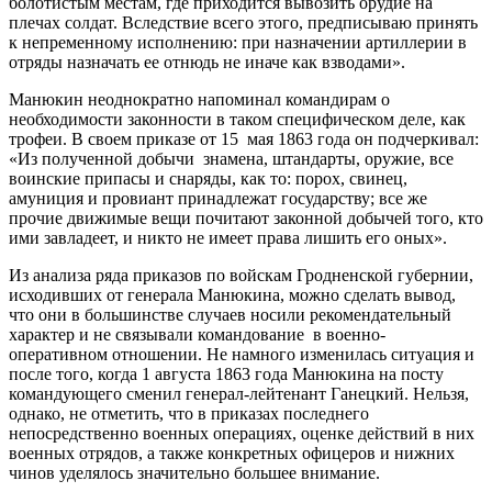
болотистым местам, где приходится вывозить орудие на
плечах солдат. Вследствие всего этого, предписываю принять
к непременному исполнению: при назначении артиллерии в
отряды назначать ее отнюдь не иначе как взводами».
Манюкин неоднократно напоминал командирам о
необходимости законности в таком специфическом деле, как
трофеи. В своем приказе от 15 мая 1863 года он подчеркивал:
«Из полученной добычи знамена, штандарты, оружие, все
воинские припасы и снаряды, как то: порох, свинец,
амуниция и провиант принадлежат государству; все же
прочие движимые вещи почитают законной добычей того, кто
ими завладеет, и никто не имеет права лишить его оных».
Из анализа ряда приказов по войскам Гродненской губернии,
исходивших от генерала Манюкина, можно сделать вывод,
что они в большинстве случаев носили рекомендательный
характер и не связывали командование в военно-
оперативном отношении. Не намного изменилась ситуация и
после того, когда 1 августа 1863 года Манюкина на посту
командующего сменил генерал-лейтенант Ганецкий. Нельзя,
однако, не отметить, что в приказах последнего
непосредственно военных операциях, оценке действий в них
военных отрядов, а также конкретных офицеров и нижних
чинов уделялось значительно большее внимание.