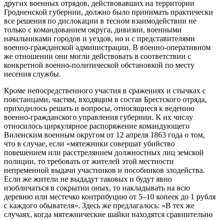
других военных отрядов, действовавших на территории
Гродненской губернии, должно было принимать практически
все решения по дислокации в тесном взаимодействии не
только с командованием округа, дивизии, военными
начальниками городов и уездов, но и с представителями
военно-гражданской администрации. В военно-оперативном
же отношении они могли действовать в соответствии с
конкретной военно-политической обстановкой по месту
несения службы.
Кроме непосредственного участия в сражениях и стычках с
повстанцами, частям, входящим в состав Брестского отряда,
приходилось решать и вопросы, относящиеся к ведению
военно-гражданского управления губернии. К их числу
относилось циркулярное распоряжение командующего
Виленским военным округом от 12 апреля 1863 года о том,
что в случае, если «мятежники совершат убийство
повешением или расстрелянием должностных лиц земской
полиции, то требовать от жителей этой местности
непременной выдачи участников и пособников злодейства.
Если же жители не выдадут таковых и будут явно
изобличаться в сокрытии оных, то накладывать на всю
деревню или местечко контрибуцию от 5–10 копеек до 1 рубля
с каждого обывателя». Здесь же предлагалось: «В тех же
случаях, когда мятежнические шайки находятся сравнительно