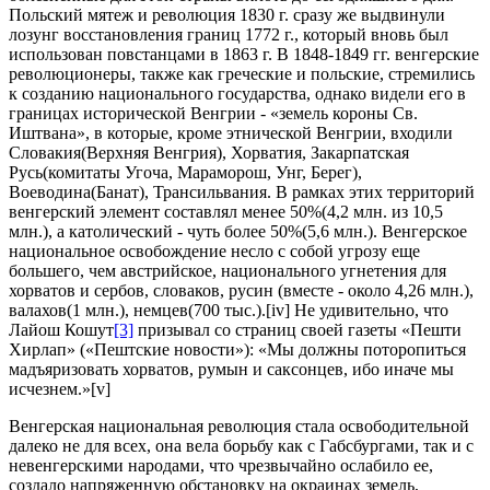
Польский мятеж и революция 1830 г. сразу же выдвинули
лозунг восстановления границ 1772 г., который вновь был
использован повстанцами в 1863 г. В 1848-1849 гг. венгерские
революционеры, также как греческие и польские, стремились
к созданию национального государства, однако видели его в
границах исторической Венгрии - «земель короны Св.
Иштвана», в которые, кроме этнической Венгрии, входили
Словакия(Верхняя Венгрия), Хорватия, Закарпатская
Русь(комитаты Угоча, Мараморош, Унг, Берег),
Воеводина(Банат), Трансильвания. В рамках этих территорий
венгерский элемент составлял менее 50%(4,2 млн. из 10,5
млн.), а католический - чуть более 50%(5,6 млн.). Венгерское
национальное освобождение несло с собой угрозу еще
большего, чем австрийское, национального угнетения для
хорватов и сербов, словаков, русин (вместе - около 4,26 млн.),
валахов(1 млн.), немцев(700 тыс.).[iv] Не удивительно, что
Лайош Кошут
[3]
призывал со страниц своей газеты «Пешти
Хирлап» («Пештские новости»): «Мы должны поторопиться
мадъяризовать хорватов, румын и саксонцев, ибо иначе мы
исчезнем.»[v]
Венгерская национальная революция стала освободительной
далеко не для всех, она вела борьбу как с Габсбургами, так и с
невенгерскими народами, что чрезвычайно ослабило ее,
создало напряженную обстановку на окраинах земель,