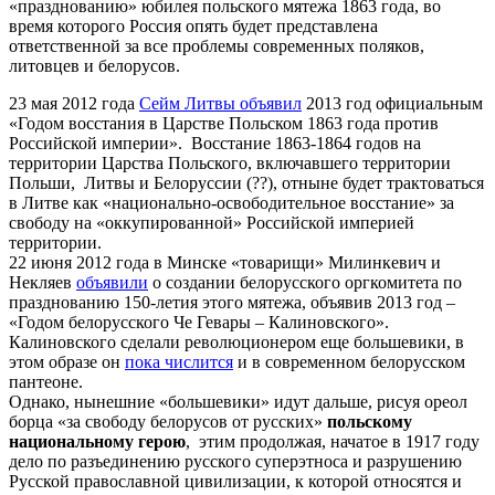
«празднованию» юбилея польского мятежа 1863 года, во
время которого Россия опять будет представлена
ответственной за все проблемы современных поляков,
литовцев и белорусов.
23 мая 2012 года
Сейм Литвы объявил
2013 год официальным
«Годом восстания в Царстве Польском 1863 года против
Российской империи».
Восстание 1863-1864 годов на
территории Царства Польского, включавшего территории
Польши, Литвы и Белоруссии (??), отныне будет трактоваться
в Литве как «национально-освободительное восстание» за
свободу на «оккупированной» Российской империей
территории.
22 июня 2012 года в Минске «товарищи» Милинкевич и
Некляев
объявили
о создании белорусского оргкомитета по
празднованию 150-летия этого мятежа, объявив 2013 год –
«Годом белорусского Че Гевары – Калиновского».
Калиновского сделали революционером еще большевики, в
этом образе он
пока числится
и в современном белорусском
пантеоне.
Однако, нынешние «большевики» идут дальше, рисуя ореол
борца «за свободу белорусов от русских»
польскому
национальному герою
, этим продолжая, начатое в 1917 году
дело по разъединению русского суперэтноса и разрушению
Русской православной цивилизации, к которой относятся и