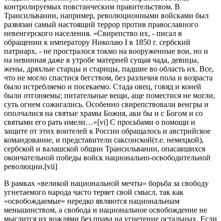
контролируемых повстанческим правительством. В
Трансильвании, например, революционными войсками был
развязан самый настоящий террор против православного
невенгерского населения. «Свирепство их, - писал в
обращении к императору Николаю I в 1850 г. сербский
патриарх, - не простралося токмо на вооруженные вои, но и
на невинная даже в утробе матерней сущая чада, девицы,
жены, дряхлые старцы и старицы, падшие во область их. Все,
что не могло спастися бегством, без различия пола и возраста
было истребляемо и посекаемо. Стада овец, говяд и коней
были отгоняемы; питательные вещи, аще поместися не могли,
суть огнем сожигались. Особенно свирепствовали венгры и
ополчалися на святые храмы Божия, аки бы и с Богом и со
святыми его рать имели…»[vi] С просьбами о помощи и
защите от этих воителей к России обращалось и австрийское
командование, и представители саксонской(т.е. немецкой),
сербской и валашской общин Трансильвании, опасавшихся
окончательной победы войск национально-освободительной
революции.[vii]
В рамках «великой национальной мечты» борьба за свободу
угнетаемого народа часто теряет свой смысл, так как
«освобождаемые» нередко являются национальным
меньшинством, а свобода и национальное освобождение не
мыслится их вождями без права на угнетение остальных. Если