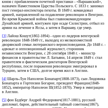
князя с прибавлением почетной приставки - «Варшавский»,
назначен Наместником Царства Польского. С 1833 г. занимал
пост генерал-инспектора пехоты. В 1849 г. командовал
армией, направленной на подавление революции в Венгрии.
Во время Крымской войны был главнокомандующим
Дунайской армией, контужен при осаде Силистрии, отбыл из
армии на лечение в Яссы, а затем в Варшаву, где умер.
[3]
Лайош Кошут(1802-1894) - один из лидеров венгерской
революции 1848-1849 гг., выходец из мелкопоместной
дворянской семьи лютеранского вероисповедания. До 1848 г. -
адвокат и оппозиционный журналист, сторонник
независимости Венгрии, с 28 сентября 1848 г. - министр
финансов в правительстве Л. Батьяни, 14 апреля 1849 г. стал
правителем и фактическим диктатором Венгерской
республики, после поражения революции эмигрировал в
Турцию, затем в США, долгое время жил в Англии.
[4]
Шарль-Луи Наполеон Бонапарт(1808-1873), сын Людовика
Бонапарта и Гортензии Богарне, президент Франции(1848-
1852), император Наполеон III(1852-1870). Умер в эмиграции
в Англии.
[5]
фон Будберг Андрей Федорович(1817-1881), русский
дипломат, барон, действительный тайный советник(1867),