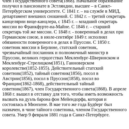
член Государственного совета(1868). Начальное образование
получил в пансионате в Эстляндии, высшее – в Санкт-
Петербургском университете. С 1841 г. – на службе в МИД,
департамент внешних сношений. С 1842 г. – третий секретарь
канцелярии вице-канцлера, с 1845 г. – младший секретарь
миссии во Франкфурте-на-Майне. С 1846 г. – старший
секретарь той же миссии. С 1848 г. - поверенный в делах при
Германском союзе, в июле-сентябре 1849 г. исполнял
обязанности поверенного в делах в Пруссии. С 1850 г.
советник миссии в Берлине, статский советник,
чрезвычайный посланник и полномочный министр в
Пруссии, великих герцогствах Мекленбург-Шверинском и
Мекленбург-Стрелицком(1851), Ганноверском
королевстве(1852-1855). Действительный статский
советник(1852), тайный советник(1856), посол в
Австрии(1856), посол в Пруссии(1858), посол во
Франции(1862-1868), действительный тайный
советник(1867), член Государственного совета(1868). В апреле
1868 г. вышел в отставку для того, чтобы иметь возможность
вызвать на дуэль барона фон Мейендорфа, которая и
состоялась в Мюнхене. В мае того же года Будберг был
назначен, в чине тайного советника, членом Государственного
совета. Умер 9 февраля 1881 года в Санкт-Петербурге.