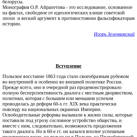
белорусы.
Монография О.Р. Айрапетова - это исследование, основанное
на фактах, свободное от идеологических клише советской
эпохи и веский аргумент в противостоянии фальсификаторам
истории.
Игорь Зеленковский
Вступление
Польское восстание 1863 года стало своеобразным рубежом
во внутренней и особенно во внешней политике России.
Прежде всего, оно в очередной раз продемонстрировало
полную бесперспективность диалога с местным дворянством,
политики, которая с большим или меньшим успехом
проводилась до реформ 60-х гг. XIX века практически
повсюду на национальных окраинах Империи.
Освободительные реформы вызывали к жизни силы, которые
поставили под угрозу сословное устройство общества, и
вместе с ним, следовательно, возможность продолжения
такого диалога. Но в 60-е гг. он казался вполне успешным
практически везде, но только не в Польше, на Правобережной