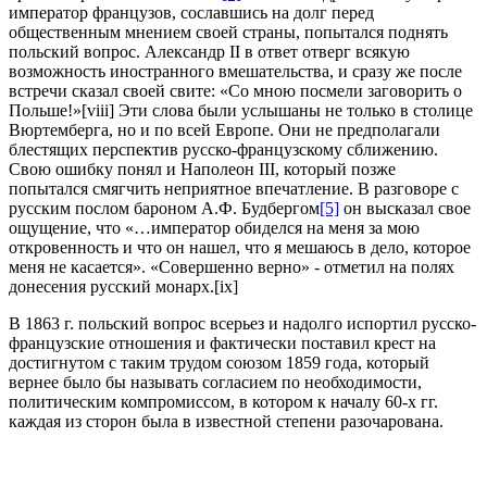
император французов, сославшись на долг перед
общественным мнением своей страны, попытался поднять
польский вопрос. Александр II в ответ отверг всякую
возможность иностранного вмешательства, и сразу же после
встречи сказал своей свите: «Со мною посмели заговорить о
Польше!»[viii] Эти слова были услышаны не только в столице
Вюртемберга, но и по всей Европе. Они не предполагали
блестящих перспектив русско-французскому сближению.
Свою ошибку понял и Наполеон III, который позже
попытался смягчить неприятное впечатление. В разговоре с
русским послом бароном А.Ф. Будбергом
[5]
он высказал свое
ощущение, что «…император обиделся на меня за мою
откровенность и что он нашел, что я мешаюсь в дело, которое
меня не касается». «Совершенно верно» - отметил на полях
донесения русский монарх.[ix]
В 1863 г. польский вопрос всерьез и надолго испортил русско-
французские отношения и фактически поставил крест на
достигнутом с таким трудом союзом 1859 года, который
вернее было бы называть согласием по необходимости,
политическим компромиссом, в котором к началу 60-х гг.
каждая из сторон была в известной степени разочарована.