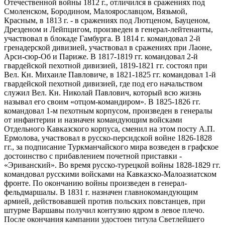
Отечественной войны 1812 г., отличился в сражениях под
Смоленском, Бородином, Малоярославцом, Вязьмой,
Красным, в 1813 г. - в сражениях под Лютценом, Бауценом,
Дрезденом и Лейпцигом, произведен в генерал-лейтенанты,
участвовал в блокаде Гамбурга. В 1814 г. командовал 2-й
гренадерской дивизией, участвовал в сражениях при Лаоне,
Арси-сюр-Об и Париже. В 1817-1819 гг. командовал 2-й
гвардейской пехотной дивизией, 1819-1821 гг. состоял при
Вел. Кн. Михаиле Павловиче, в 1821-1825 гг. командовал 1-й
гвардейской пехотной дивизией, где под его начальством
служил Вел. Кн. Николай Павлович, который всю жизнь
называл его своим «отцом-командиром». В 1825-1826 гг.
командовал 1-м пехотным корпусом, произведен в генералы
от инфантерии и назначен командующим войсками
Отдельного Кавказского корпуса, сменил на этом посту А.П.
Ермолова, участвовал в русско-персидской войне 1826-1828
гг., за подписание Туркманчайского мира возведен в графское
достоинство с прибавлением почетной приставки -
«Эриванский». Во время русско-турецкой войны 1828-1829 гг.
командовал русскими войсками на Кавказско-Малоазиатском
фронте. По окончанию войны произведен в генерал-
фельдмаршалы. В 1831 г. назначен главнокомандующим
армией, действовавшей против польских повстанцев, при
штурме Варшавы получил контузию ядром в левое плечо.
После окончания кампании удостоен титула Светлейшего