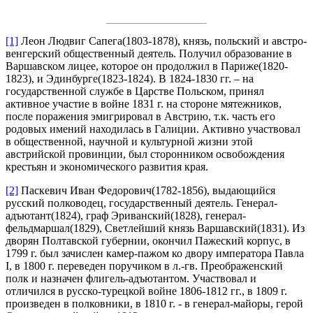
[1]
Леон Людвиг Сапега(1803-1878), князь, польский и австро-
венгерский общественный деятель. Получил образование в
Варшавском лицее, которое он продолжил в Париже(1820-
1823), и Эдинбурге(1823-1824). В 1824-1830 гг. – на
государственной службе в Царстве Польском, принял
активное участие в войне 1831 г. на стороне мятежников,
после поражения эмигрировал в Австрию, т.к. часть его
родовых имений находилась в Галиции. Активно участвовал
в общественной, научной и культурной жизни этой
австрийской провинции, был сторонником освобождения
крестьян и экономического развития края.
[2]
Паскевич Иван Федорович(1782-1856), выдающийся
русский полководец, государственный деятель. Генерал-
адъютант(1824), граф Эриванский(1828), генерал-
фельдмаршал(1829), Светлейший князь Варшавский(1831). Из
дворян Полтавской губернии, окончил Пажеский корпус, в
1799 г. был зачислен камер-пажом ко двору императора Павла
I, в 1800 г. переведен поручиком в л.-гв. Преображенский
полк и назначен флигель-адъютантом. Участвовал и
отличился в русско-турецкой войне 1806-1812 гг., в 1809 г.
произведен в полковники, в 1810 г. - в генерал-майоры, герой