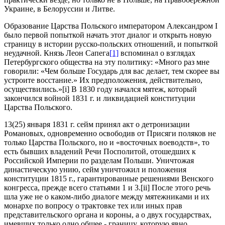
Украине, в Белоруссии и Литве.
Образование Царства Польского императором Александром I
было первой попыткой начать этот диалог и открыть новую
страницу в истории русско-польских отношений, и попыткой
неудачной. Князь Леон Сапега
[1]
вспоминал о взглядах
Петербургского общества на эту политику: «Много раз мне
говорили: «Чем больше Государь для вас делает, тем скорее вы
устроите восстание.» Их предположения, действительно,
осуществились.»[i] В 1830 году начался мятеж, который
закончился войной 1831 г. и ликвидацией конституции
Царства Польского.
13(25) января 1831 г. сейм принял акт о детронизации
Романовых, одновременно освободив от Присяги поляков не
только Царства Польского, но и «восточных воеводств», то
есть бывших владений Речи Посполитой, отошедших к
Российской Империи по разделам Польши. Уничтожая
династическую унию, сейм уничтожил и положения
конституции 1815 г., гарантированные решениями Венского
конгресса, прежде всего статьями 1 и 3.[ii] После этого речь
шла уже не о каком-либо диалоге между мятежниками и их
монархе по вопросу о трактовке тех или иных прав
представительского органа и короны, а о двух государствах,
имевших только одно общее - границу, которую явно