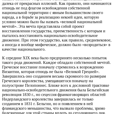
далека от прекрасных иллюзий. Как правило, они начинаются
отнюдь не под флагом освобождения собственной
национальной территории с явным большинством своего
народа, а в борьбе за реализацию некоей идеи, которую
условно можно было бы назвать «великой национальной
мечтой». Эта мечта представляла собой проект
восстановления государства, преемственность с которым и
пыталось восстановить национально-освободительное
движение. При этом государство, как правило, средневековое,
а иногда и вообще мифическое, должно было «возродиться» в
качестве национального.
К середине XIX века было предпринято несколько попыток
такого рода движений. Каждое обладало собственной мечтой.
Греческое восстание поначалу стремилось к возрождению
Византии, которая отнюдь не была «Великой Грецией».
Завершилось оно созданием весьма скромного по размерам
Греческого королевства, умещавшегося поначалу на
полуострове Пелопоннес. Ближе всех к дословной трактовке
национально-освободительного движения была Бельгийская
революция 1830 г., но сецессия франкоговорящих областей
Нидерландского королевства завершилась не только
созданием в 1831 г. Бельгии, но и появлением в ней
фламандского меньшинства, что вызвало проблемы, зримо
болезненные для этой страны вплоть до сегодняшнего дня.