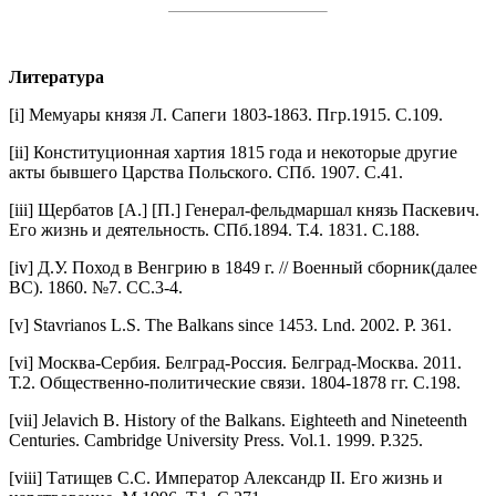
Литература
[i] Мемуары князя Л. Сапеги 1803-1863. Пгр.1915. С.109.
[ii] Конституционная хартия 1815 года и некоторые другие
акты бывшего Царства Польского. СПб. 1907. С.41.
[iii] Щербатов [А.] [П.] Генерал-фельдмаршал князь Паскевич.
Его жизнь и деятельность. СПб.1894. Т.4. 1831. С.188.
[iv] Д.У. Поход в Венгрию в 1849 г. // Военный сборник(далее
ВС). 1860. №7. СС.3-4.
[v] Stavrianos L.S. The Balkans since 1453. Lnd. 2002. P. 361.
[vi] Москва-Сербия. Белград-Россия. Белград-Москва. 2011.
Т.2. Общественно-политические связи. 1804-1878 гг. С.198.
[vii] Jelavich B. History of the Balkans. Eighteeth and Nineteenth
Centuries. Cambridge University Press. Vol.1. 1999. P.325.
[viii] Татищев С.С. Император Александр II. Его жизнь и