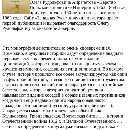
Олега Рудольфовича Айрапетова «Царство
Польское в политике Империи в 1863-1864 гг..»,
приуроченную к 150-летию польского мятежа
1863 года. Сайт «Западная Русь» получил от автора право
первой публикации и выражает благодарность Олегу
Рудольфовичу за оказанное доверие.
Эта монография действительно очень своевременная.
Возможно, в будущем историки дадут определение двадцать
первому веку как времени попыток уничтожения
цивилизаций, которое последовало за двадцатым -веком
крушения империй, создавших эти цивилизации. Во всяком
случае, история прошлого все более актуализируется как один
из факторов политики, и зачастую становится инструментом
грязных политтехнологий или превращается в фэнтезийные
бестселлеры, которые дезориентируют общество и
навязывают видение соседей в образе извечных противников,
когда части еще недавно одного народа объявляются
враждебными нациями (русские, украинцы, белорусы).
Извращается смысл таких ключевых событий как
Куликовская, Грюнвальдская, Полтавская битвы …, истории
Отечественной войны 1812 г. и Великой Отечественной… .
Сейчас в определенных кругах уже началась подготовка к