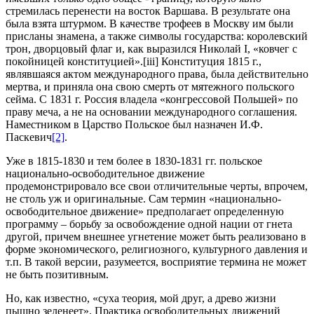
стремилась перенести на восток Варшава. В результате она
была взята штурмом. В качестве трофеев в Москву им были
присланы знамена, а также символы государства: королевский
трон, дворцовый флаг и, как выразился Николай I, «ковчег с
покойницей конституцией».[iii] Конституция 1815 г.,
являвшаяся актом международного права, была действительно
мертва, и приняла она свою смерть от мятежного польского
сейма. С 1831 г. Россия владела «конгрессовой Польшей» по
праву меча, а не на основании международного соглашения.
Наместником в Царство Польское был назначен И.Ф.
Паскевич
[2]
.
Уже в 1815-1830 и тем более в 1830-1831 гг. польское
национально-освободительное движение
продемонстрировало все свои отличительные черты, впрочем,
не столь уж и оригинальные. Сам термин «национально-
освободительное движение» предполагает определенную
программу – борьбу за освобождение одной нации от гнета
другой, причем внешнее угнетение может быть реализовано в
форме экономического, религиозного, культурного давления и
т.п. В такой версии, разумеется, восприятие термина не может
не быть позитивным.
Но, как известно, «суха теория, мой друг, а древо жизни
пышно зеленеет». Практика освободительных движений