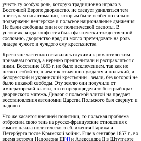
учесть ту особую роль, которую традиционно играло в
Восточной Европе дворянство, не следует удивляться тем
приступам гигантомании, которым были особенно сильно
подвержены венгерское и польское национальные движения.
Не были свободны они и от политической слепоты. В
условиях, когда конфессия была фактически тождественной
сословию, дворянство вряд ли могло претендовать на роль
лидера чужого и чуждого ему крестьянства.
Крестьяне частенько оставались глухими к романтическим
призывам господ, а нередко предпочитали и расправляться с
ними. Восстание 1863 г. не было исключением, так как не
несло с собой то, в чем так отчаянно нуждался и польский, и
белорусский и украинский крестьянин - земли, без которой не
было никакой свободы. Эту землю они получили от
императорской власти, что и предопределило быстрый крах
дворянского мятежа. Диалог с польской элитой на предмет
восстановления автономии Царства Польского был свернут, и
надолго.
Что же касается внешней политики, то польская проблема
отбросила свою тень на русско-французские отношения с
самого начала политического сближения Парижа и
Петербурга после Крымской войны. Еще в сентябре 1857 г., во
время встречи Наполеона III
[4]
и Александра II в Штутгарте