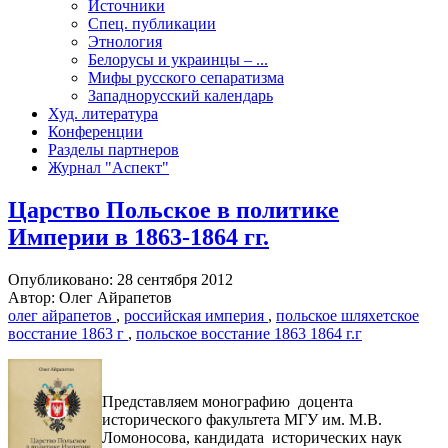
Источники
Спец. публикации
Этнология
Белорусы и украинцы – ...
Мифы русского сепаратизма
Западнорусский календарь
Худ. литература
Конференции
Разделы партнеров
Журнал "Аспект"
Царство Польское в политике
Империи в 1863-1864 гг.
Опубликовано: 28 сентября 2012
Автор: Олег Айрапетов
олег айрапетов
,
российская империя
,
польское шляхетское
восстание 1863 г
,
польское восстание 1863 1864 г.г
Представляем монографию доцента
исторического факультета МГУ им. М.В.
Ломоносова, кандидата исторических наук