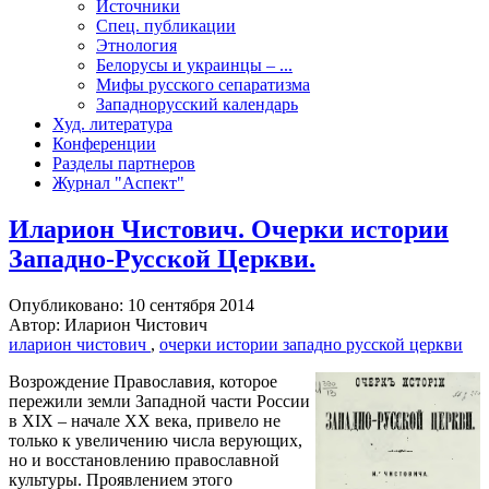
Источники
Спец. публикации
Этнология
Белорусы и украинцы – ...
Мифы русского сепаратизма
Западнорусский календарь
Худ. литература
Конференции
Разделы партнеров
Журнал "Аспект"
Иларион Чистович. Очерки истории
Западно-Русской Церкви.
Опубликовано: 10 сентября 2014
Автор: Иларион Чистович
иларион чистович
,
очерки истории западно русской церкви
Возрождение Православия, которое
пережили земли Западной части России
в XIX – начале XX века, привело не
только к увеличению числа верующих,
но и восстановлению православной
культуры. Проявлением этого