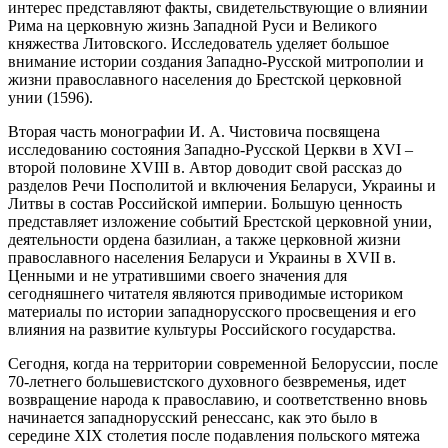
интерес представляют факты, свидетельствующие о влиянии
Рима на церковную жизнь Западной Руси и Великого
княжества Литовского. Исследователь уделяет большое
внимание истории создания Западно-Русской митрополии и
жизни православного населения до Брестской церковной
унии (1596).
Вторая часть монографии И. А. Чистовича посвящена
исследованию состояния Западно-Русской Церкви в XVI –
второй половине XVIII в. Автор доводит свой рассказ до
разделов Речи Посполитой и включения Беларуси, Украины и
Литвы в состав Российской империи. Большую ценность
представляет изложение событий Брестской церковной унии,
деятельности ордена базилиан, а также церковной жизни
православного населения Беларуси и Украины в XVII в.
Ценными и не утратившими своего значения для
сегодняшнего читателя являются приводимые историком
материалы по истории западнорусского просвещения и его
влияния на развитие культуры Российского государства.
Сегодня, когда на территории современной Белоруссии, после
70-летнего большевистского духовного безвременья, идет
возвращение народа к православию, и соответственно вновь
начинается западнорусский ренессанс, как это было в
середине XIX столетия после подавления польского мятежа