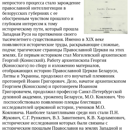
непростого процесса стало зарождение
православной интеллигенции в
белорусских губерниях с ее
обостренным чувством прошлого и
глубоким интересом к тому
историческому пути, который прошла
Западная Руси на протяжении своего
тысячелетнего существования. Именно в XIX веке
появляются исторические труды, раскрывающие сложные,
подчас трагические страницы Православной Церкви на этих
землях. Ее первым историком стал Могилевский архиепископ
Георгий (Конисский). Работу архиепископа Георгия
(Конисского) по сбору и изложению материалов,
отображающих историю Православной Церкви Беларуси,
Литвы и Украины, продолжил его внучатый племянник
протоиерей Иоанн Григорович. Дело, начатое архиепископом
Георгием (Конисским) и протоиереем Иоанном
Григоровичем, продолжил профессор Санкт-Петербургской
духовной академии, уроженец Беларуси, М.О. Коялович. Что
поспособствовало появлению плеяды блестящих
исследователей церковной истории, учеников М.О.
Кояловича. Наиболее талантливыми среди них стали П.Н.
Жукович, С.Г. Рункевич, В.З. Завитневич, К.В. Харлампович,
исторические исследования которых были связаны с
историческим прошлым Православия на землях Западной и