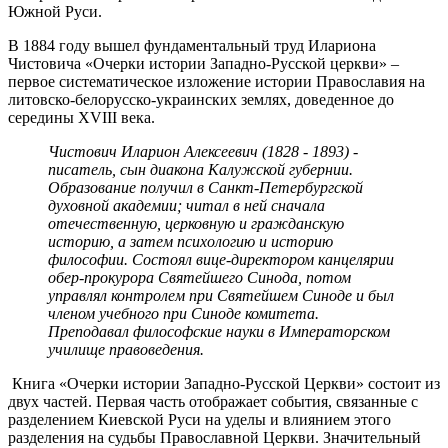
Южной Руси.
В 1884 году вышел фундаментальный труд Илариона
Чистовича «Очерки истории Западно-Русской церкви» –
первое систематическое изложение истории Православия на
литовско-белорусско-украинских землях, доведенное до
середины XVIII века.
Чистович Иларион Алексеевич (1828 - 1893) -
писатель, сын диакона Калужской губернии.
Образование получил в Санкт-Петербургской
духовной академии; читал в ней сначала
отечественную, церковную и гражданскую
историю, а затем психологию и историю
философии. Состоял вице-директором канцелярии
обер-прокурора Святейшего Синода, потом
управлял контролем при Святейшем Синоде и был
членом учебного при Синоде комитета.
Преподавал философские науки в Императорском
училище правоведения.
Книга «Очерки истории Западно-Русской Церкви» состоит из
двух частей. Первая часть отображает события, связанные с
разделением Киевской Руси на уделы и влиянием этого
разделения на судьбы Православной Церкви. Значительный