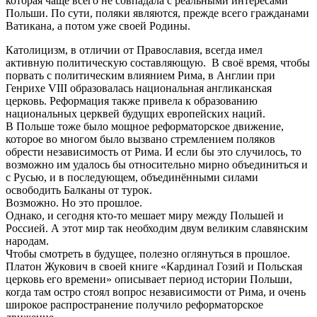
которая чаще всего не совпадала с реальными интересами
Польши. По сути, поляки являются, прежде всего гражданами
Ватикана, а потом уже своей Родины.
Католицизм, в отличии от Православия, всегда имел
активную политическую составляющую. В своё время, чтобы
порвать с политическим влиянием Рима, в Англии при
Генрихе VIII образовалась национальная англиканская
церковь. Реформация также привела к образованию
национальных церквей будущих европейских наций.
В Польше тоже было мощное реформаторское движение,
которое во многом было вызвано стремлением поляков
обрести независимость от Рима. И если бы это случилось, то
возможно им удалось бы относительно мирно объединиться и
с Русью, и в последующем, объединёнными силами
освободить Балканы от турок.
Возможно. Но это прошлое.
Однако, и сегодня кто-то мешает миру между Польшей и
Россией. А этот мир так необходим двум великим славянским
народам.
Чтобы смотреть в будущее, полезно оглянуться в прошлое.
Платон Жукович в своей книге «Кардинал Гозий и Польская
церковь его времени» описывает период истории Польши,
когда там остро стоял вопрос независимости от Рима, и очень
широкое распространение получило реформаторское