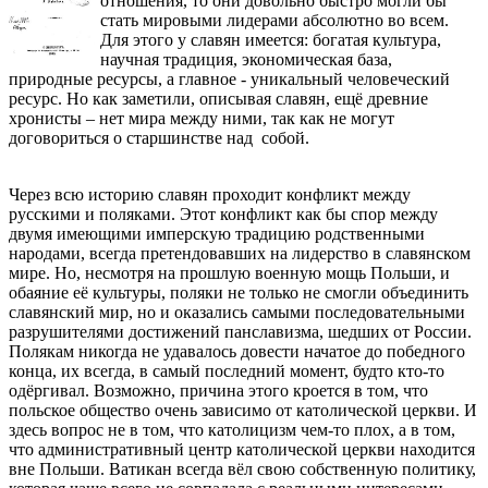
отношения, то они довольно быстро могли бы
стать мировыми лидерами абсолютно во всем.
Для этого у славян имеется: богатая культура,
научная традиция, экономическая база,
природные ресурсы, а главное - уникальный человеческий
ресурс. Но как заметили, описывая славян, ещё древние
хронисты – нет мира между ними, так как не могут
договориться о старшинстве над собой.
Через всю историю славян проходит конфликт между
русскими и поляками. Этот конфликт как бы спор между
двумя имеющими имперскую традицию родственными
народами, всегда претендовавших на лидерство в славянском
мире. Но, несмотря на прошлую военную мощь Польши, и
обаяние её культуры, поляки не только не смогли объединить
славянский мир, но и оказались самыми последовательными
разрушителями достижений панславизма, шедших от России.
Полякам никогда не удавалось довести начатое до победного
конца, их всегда, в самый последний момент, будто кто-то
одёргивал. Возможно, причина этого кроется в том, что
польское общество очень зависимо от католической церкви. И
здесь вопрос не в том, что католицизм чем-то плох, а в том,
что административный центр католической церкви находится
вне Польши. Ватикан всегда вёл свою собственную политику,