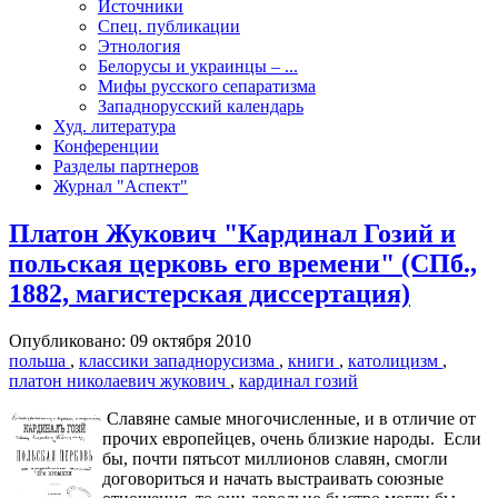
Источники
Спец. публикации
Этнология
Белорусы и украинцы – ...
Мифы русского сепаратизма
Западнорусский календарь
Худ. литература
Конференции
Разделы партнеров
Журнал "Аспект"
Платон Жукович "Кардинал Гозий и
польская церковь его времени" (СПб.,
1882, магистерская диссертация)
Опубликовано: 09 октября 2010
польша
,
классики западнорусизма
,
книги
,
католицизм
,
платон николаевич жукович
,
кардинал гозий
Славяне самые многочисленные, и в отличие от
прочих европейцев, очень близкие народы. Если
бы, почти пятьсот миллионов славян, смогли
договориться и начать выстраивать союзные