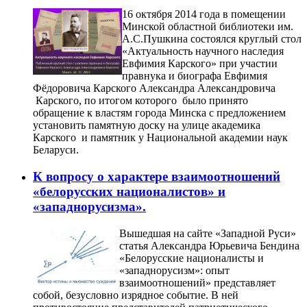
16 октября 2014 года в помещении
Минской областной библиотеки им.
А.С.Пушкина состоялся круглый стол
«Актуальность научного наследия
Евфимия Карского» при участии
правнука и биографа Евфимия
Фёдоровича Карского Александра Александровича
Карского, по итогом которого было принято
обращение к властям города Минска с предложением
установить памятную доску на улице академика
Карского и памятник у Национальной академии наук
Беларуси.
К вопросу о характере взаимоотношений
«белорусских националистов» и
«западнорусизма».
Вышедшая на сайте «Западной Руси»
статья Александра Юрьевича Бендина
«Белорусские националисты и
«западнорусизм»: опыт
взаимоотношений» представляет
собой, безусловно изрядное событие. В ней