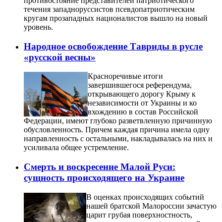
противостояние представителей патриотического
течения западноруссистов псевдопатриотическим
кругам прозападных националистов вышло на новый
уровень.
Народное освобождение Тавриды в русле
«русской весны»
Красноречивые итоги
завершившегося референдума,
открывающего дорогу Крыму к
независимости от Украины и ко
вхождению в состав Российской
Федерации, имеют глубоко разветвленную причинную
обусловленность. Причем каждая причина имела одну
направленность с остальными, накладывалась на них и
усиливала общее устремление.
Смерть и воскресение Малой Руси:
сущность происходящего на Украине
В оценках происходящих событий
нашей братской Малороссии зачастую
царит грубая поверхностность,