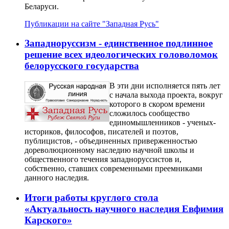
Беларуси.
Публикации на сайте "Западная Русь"
Западноруссизм - единственное подлинное
решение всех идеологических головоломок
белорусского государства
В эти дни исполняется пять лет
с начала выхода проекта, вокруг
которого в скором времени
сложилось сообщество
единомышленников - ученых-
историков, философов, писателей и поэтов,
публицистов, - объединенных приверженностью
дореволюционному наследию научной школы и
общественного течения западноруссистов и,
собственно, ставших современными преемниками
данного наследия.
Итоги работы круглого стола
«Актуальность научного наследия Евфимия
Карского»