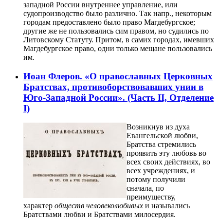
западной России внутреннее управление, или
судопроизводство было различно. Так напр., некоторым
городам предоставлено было право Магдебургское;
другие же не пользовались сим правом, но судились по
Литовскому Статуту. Притом, в самих городах, имевших
Магдебургское право, одни только мещане пользовались
им.
Иоан Флеров. «О православных Церковных
Братствах, противоборствовавших унии в
Юго-Западной России». (Часть II, Отделение
I)
Возникнув из духа
Евангельской любви,
Братства стремились
проявить эту любовь во
всех своих действиях, во
всех учреждениях, и
потому получили
сначала, по
преимуществу,
характер
обществ человеколюбивых
и назывались
Братствами любви и Братствами милосердия.