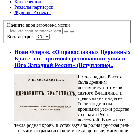
Конференции
Разделы партнеров
Журнал "Аспект"
Начните ввод заголовка метки
Кол-во строк:
Иоан Флеров. «О православных Церковных
Братствах, противоборствовавших унии в
Юго-Западной России» (Вступление)..
Юго-западная Россия
была древним
достоянием потомков
святого Владимира, и
православные чада ее
были соединены
кровными узами родства
с сынами Руси
восточной. В их жилах
текла родная кровь, в устах звучала родная русская речь,
в памяти сохранялись одни и те же дорогие, минувшие