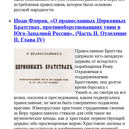
истребления православия, которое было основою
русской народности.
Иоан Флеров. «О православных Церковных
Братствах, противоборствовавших унии в
Юго-Западной России». (Часть II. Отделение
II. Глава IV)
Православные Братства
удержали юго-западную
церковь от всецелого
порабощения Риму.
Охраняемая и
поддерживаемая
Братствами, она долгое
время боролась с
Унией и, не смотря на все
козни, насилия и преследования, каким подвергались
православные, не могла быть совершенно подавлена
врагами. Южнорусские христиане страданиями своими
за Веру православную стяжали для себя такие же
мученические венцы, как и христиане первенствующей
церкви; ибо просвещенные верою Христовою латины и
униаты не уступали в изобретении средств мучений