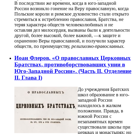
В последствии же времени, когда в юго-западной
России возникло гонение на Веру православную, когда
Польские короли и римское духовенство стали открыто
стремиться к истреблению православия, Братства, не
теряя характера обществ человеколюбивых и не
оставляя дел милосердия, вызваны были к деятельности
другой, более высокой, более важной, —к защите и
охранению Веры православной, и получили характер
обществ, по преимуществу,
религиозно-православных.
Иоан Флеров. «О православных Церковных
Братствах, противоборствовавших унии в
Юго-Западной России». (Часть II. Отделение
II. Глава I)
До учреждения Братских
школ образование в юго-
западной России
находилось в жалком
положении. Правда, в
южной России с
незапамятных времен
существовали школы при
церквах и монастырях; но