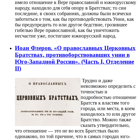
имело отношение к Вере православной и южнорусскому
народу, находило для себя опору в Братствах; то сии
последние, в своих собраниях, должны были всячески
заботиться о том, как бы противодействовать Унии, как
бы предупредить то или другое бедствие, грозившее
гибелью Вере православной, как бы уничтожить
несчастие уже, постигшее южнорусский народ.
Иоан Флеров. «О православных Церковных
Братствах, противоборствовавших унии в
Юго-Западной России». (Часть I, Отделение
II)
Трудно и даже
невозможно определить с
точностью и
подробностью отношение
Братств к властям того
города, или места, в коем
находилось то или другое
Братство. Можно также
сказать утвердительно,
что отношение — это не во всех Братствах было
одинаково, по той причине, что в самых городах юго-