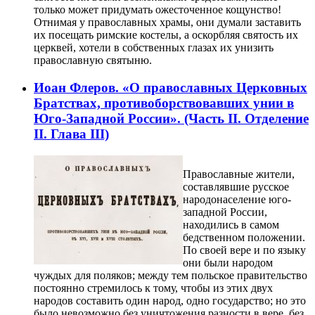
только может придумать ожесточенное кощунство!
Отнимая у православных храмы, они думали заставить
их посещать римские костелы, а оскорбляя святость их
церквей, хотели в собственных глазах их унизить
православную святыню.
Иоан Флеров. «О православных Церковных
Братствах, противоборствовавших унии в
Юго-Западной России». (Часть II. Отделение
II. Глава III)
Православные жители,
составлявшие русское
народонаселение юго-
западной России,
находились в самом
бедственном положении.
По своей вере и по языку
они были народом
чуждых для поляков; между тем польское правительство
постоянно стремилось к тому, чтобы из этих двух
народов составить один народ, одно государство; но это
было невозможно без уничтожения разности в вере, без