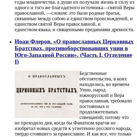
годы младенчества, а души их получали жизнь и силу из
одного и того же благодатного источника—святой Веры
православной, —словом: это были родные братья,
связанные между собою и единством происхождений, и
единством святой Веры православной, и
единством языка, и священными преданиями древности.
Иоан Флеров. «О православных Церковных
Братствах, противоборствовавших унии в
Юго-Западной России». (Часть I, Отделение
I)
Бедственные
обстоятельства, в коих
находились, во времена
Унии, народ
южнорусский и Вера
православная, требовали
постоянных и
продолжительных
совещаний; потому что
не проходило дня, когда бы Фанатизм врагов не
изобретал новых средств к угнетению русского народа,
твердо стоявшего за православие. И как все, что только