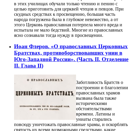
в этих училищах обучали только чтению и пению с
целью приготовить для церквей чтецов и певцов. При
скудных средствах к просвещению, большая часть
народа погружена была в глубокое невежество, а от
этого Церковь православная потерпела много вреда и
испытала не мало бедствий. Многие из православных
ясно сознавали тогда нужду в просвещении.
Иоан Флеров. «О православных Церковных
Братствах, противоборствовавших унии в
Юго-Западной России». (Часть II. Отделение
II. Глава II)
Заботливость Братств о
построении и благолепии
православных храмов
вызвана была также
историческими
обстоятельствами
времени. Латины и
униаты старались
повсюду уничтожать православные храмы, и оскорблять
святость их всеми возможными средствами, какие