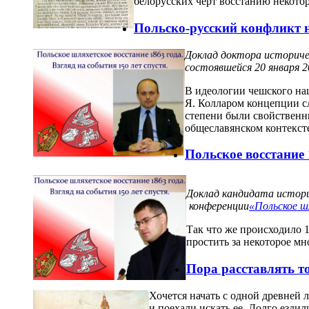
белорусских черт восстанию некото
Польско-русский конфликт н
Доклад доктора историче
состоявшейся 20 января 20
В идеологии чешского на
Я. Колларом концепции с
степени были свойственн
общеславянском контекст
Польское восстание 
Доклад кандидата истори
конференции
«Польское ш
Так что же происходило 1
простить за некоторое мн
Пора расставлять то
Хочется начать с одной древней л
и поехали искать ее. Долго ездил