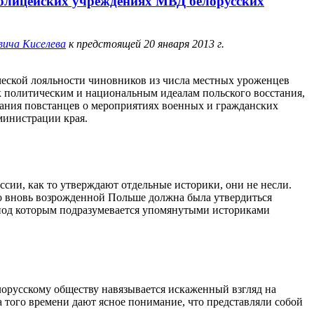
полицейских учреждениях МВД белорусских
вича Киселева
к предстоящей 20 января 2013 г.
ической лояльности чиновников из числа местных уроженцев
 политическим и национальным идеалам польского восстания,
вания повстанцев о мероприятиях военных и гражданских
министрации края.
ссии, как то утверждают отдельные историки, они не несли.
Во вновь возрожденной Польше должна была утвердиться
, под которым подразумевается упомянутыми историками
елорусскому обществу навязывается искаженный взгляд на
 того времени дают ясное понимание, что представляли собой