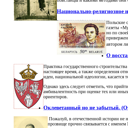
повстанцы и какими методами они б
Национально-религиозное 
Польские с
газеты «Му
но по свое
привержен
автором ли
О восста
Практика государственного строительства
настоящее время, а также определения о
идеи, национальной идеологии, касается т
Однако здесь следует отметить, что прийт
амбивалентность при оценке тех или иных
ориентиров.
Оклеветанный но не забытый. (О
Пожалуй, в отечественной истории не н
прозвище прочно связывается с именем 