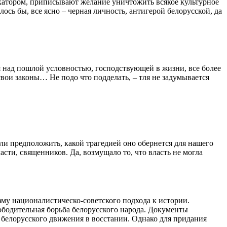
катором, приписывают желание уничтожить всякое культурное
лось бы, все ясно – черная личность, антигерой белорусской, да
ся над пошлой условностью, господствующей в жизни, все более
вои законы… Не подо что подделать, – тля не задумывается
гли предположить, какой трагедией оно обернется для нашего
сти, священников. Да, возмущало то, что власть не могла
му националистическо-советского подхода к истории.
вободительная борьба белорусского народа. Документы
о белорусского движения в восстании. Однако для придания