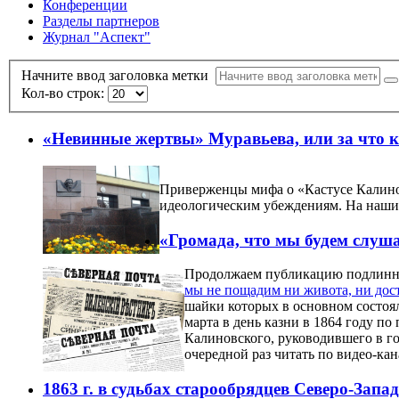
Конференции
Разделы партнеров
Журнал "Аспект"
Начните ввод заголовка метки
Кол-во строк:
«Невинные жертвы» Муравьева, или за что ка
Приверженцы мифа о «Кастусе Калинов
идеологическим убеждениям. На наших
«Громада, что мы будем слуша
Продолжаем публикацию подлинных
мы не пощадим ни живота, ни дос
шайки которых в основном состоя
марта в день казни в 1864 году п
Калиновского, руководившего в го
очередной раз читать по видео-ка
1863 г. в судьбах старообрядцев Северо-Запа