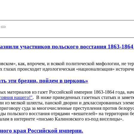
знили участников польского восстания 1863-1864 
ском», как, впрочем, и всякой политической мифологии, не тер
 глазах происходит идеологическая «национализация» историчес
ть эти бредни, пойдем в церковь»
 материалов из газет Российской империи 1863-1864 года, на
тояния нашего!"
. В ниже приведенных газетных статьях и замет
ли из мелкой шляхты, панской дворни и деклассированных элем
о приговору суда за многочисленные преступления против белор
ды польского восстания отрядами «вешателей» на территории б
налам в интернете «письмо Калиновского из-под виселицы».
дного края Российской империи.