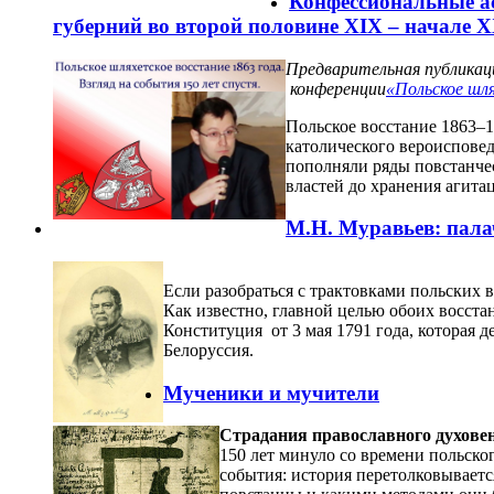
Конфессиональные а
губерний во второй половине XIX – начале X
Предварительная публикац
конференции
«Польское шля
Польское восстание 1863–1
католического вероиспове
пополняли ряды повстанчес
властей до хранения агит
М.Н. Муравьев: пала
Если разобраться с трактовками польских 
Как известно, главной целью обоих восст
Конституция от 3 мая 1791 года, которая 
Белоруссия.
Мученики и мучители
Страдания православного духовен
150 лет минуло со времени польско
события: история перетолковываетс