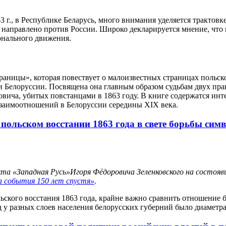
 г., в Республике Беларусь, много внимания уделяется трактовк
 направлено против России. Широко декларируется мнение, что в
онального движения.
раницы», которая повествует о малоизвестных страницах польск
и Белоруссии. Посвящена она главным образом судьбам двух пр
ича, убитых повстанцами в 1863 году. В книге содержатся ин
заимоотношений в Белоруссии середины XIX века.
 польском восстании 1863 года в свете борьбы си
кта «Западная Русь»
Игоря Фёдоровича Зеленковского на состояв
на события 150 лет спустя»
.
ского восстания 1863 года, крайне важно сравнить отношение б
д у разных слоев населения белорусских губерний было диамет