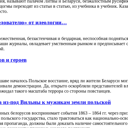
ния, называют палачом Литвы и Беларуси, безжалостным русифи
догмы переходят из статьи в статью, из учебника в учебник. Каза
сто.
едователю» от идеологии…
вежественная, беззастенчивая и бездарная, неспособная поднять
наши журналы, овладевает умственным рынком и предписывает с
ой.
в и героев
ршаве началось Польское восстание, вряд ли жители Беларуси мо
аивали демонстрации. Да, открыто оскорбляли представителей вла
ожидал такого масштаба террора со стороны повстанцев.
а из-под Вильны к мужикам земли польской
ых белорусов воспринимает события 1863 – 1864 гг. через приз
 польского государства, стало трактоваться как национально-ос
кая пропаганда, должны были доказать наличие самостоятельног