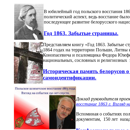
В юбилейный год польского восстания 1863
политический аспект, ведь восстание было
последующее развитие белорусского наци
Год 1863. Забытые страницы.
Представляем книгу «Год 1863. Забытые ст
1864 годах на территории Польши, Литвы 
Конопасевича и псаломщика Федора Юзефов
национальных, сословных и религиозных 
Историческая память белорусов о
самоидентификации.
Доклад руководителя прое
восстание 1863 г. Взгляд 
Вспоминая о событиях поль
документам, 150 лет наза