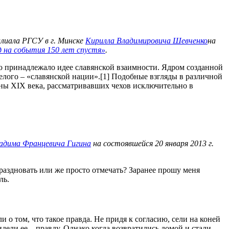
лиала РГСУ в г. Минске
Кирилла Владимировича Шевченко
на
д на события 150 лет спустя»
.
о принадлежало идее славянской взаимности. Ядром созданной
лого – «славянской нации».[1] Подобные взгляды в различной
ны XIX века, рассматривавших чехов исключительно в
адима Францевича Гигина
на состоявшейся 20 января 2013 г.
праздновать или же просто отмечать? Заранее прошу меня
ль.
 о том, что такое правда. Не придя к согласию, сели на коней
видели ее – правду. Однако когда возвратились домой и стали