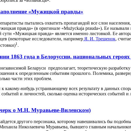
оролись за «вольнасць».
наполнение «Мужицкой правды»
епаратисты пытались охватить пропагандой все слои населения, в
жицкая правда» (в оригинале «Mużyckaja prauda»). Ее называли
й сути «Мужицкая правда» является именно листовкой. Ее автор
цев (некоторые исследователи, например
Я. И. Трещенок
, счита
1
стовки)
.
нии 1863 года в Белоруссии, национальных героях
 независимой Беларуси предполагает, теоретическую разработку
тношения к определенным событиям прошлого. Полемика, развер
олько части этих проблем.
и к какому-нибудь устраивающему всех результату в данных спор
 событий и личностей, сколько оценка исторических событий и 
черк о М.Н. Муравьеве-Виленском)
айдется другого персонажа, которому навешивались бы подобные
Михаила Николаевича Муравьева, бывшего главным начальником С