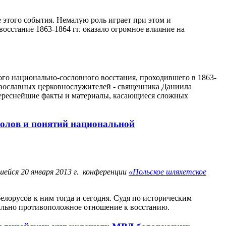
е этого события. Немалую роль играет при этом и
осстание 1863-1864 гг. оказало огромное влияние на
ого национально-сословного восстания, проходившего в 1863-
авославных церковнослужителей - священника Даниила
тереснейшие факты и материалы, касающиеся сложных
мволов и понятий национальной
шейся 20 января 2013 г. конференции
«Польское шляхетское
елорусов к ним тогда и сегодня. Судя по историческим
рально противоположное отношение к восстанию.