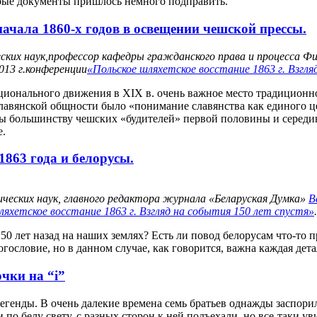
рые документы пришлось немного подправить.
ачала 1860-х годов в освещении чешской прессы.
ских наук,
профессор кафедры гражданского права и процесса Фи
13 г.
конференции
«Польское шляхетское восстание 1863 г. Взгля
ционального движения в XIX в. очень важное место традиционн
лавянской общности было «понимание славянства как единого це
ы большинству чешских «будителей» первой половины и середи
е.
1863 года и белорусы.
ческих наук, главного редактора журнала «Беларуская Думка»
В
ляхетское восстание 1863 г. Взгляд на события 150 лет спустя»
.
50 лет назад на наших землях? Есть ли повод белорусам что-то 
огословие, но в данном случае, как говорится, важна каждая дета
чки на “i”
егенды. В очень далекие времена семь братьев однажды заспорили
и по белу свету, с разных сторон к ней подъехали, но все-таки у