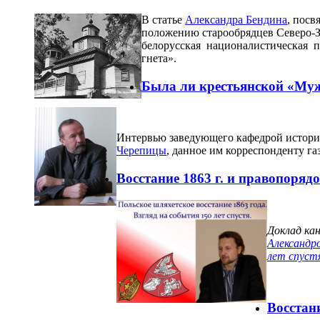
В статье
Александра Бендина
, посв
положению старообрядцев Северо-Зап
белорусская националистическая пр
гнета».
Была ли крестьянской «Му
Интервью заведующего кафедрой истории
Черепицы
, данное им корреспонденту га
Восстание 1863 г. и правопоряд
Доклад ка
Александр
лет спуст
Восстан