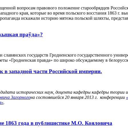
ященной вопросам правового положение старообрядцев Российск
адного края, которые во время польского восстания 1863 г. выс
опаганда искажали историю мятежа польской шляхты, представля
жыцкая праўда»?
 славянских государств Гродненского государственного униве
зеты «Гродненская правда» по широко обсуждаемому в белорусско
ок в западной части Российской империи.
ндидата исторических наук, доцента кафедры кафедры теории и
овича Загорного
на состоявшейся 20 января 2013 г. конференции
я»
.
ие 1863 года в публицистике М.О. Кояловича