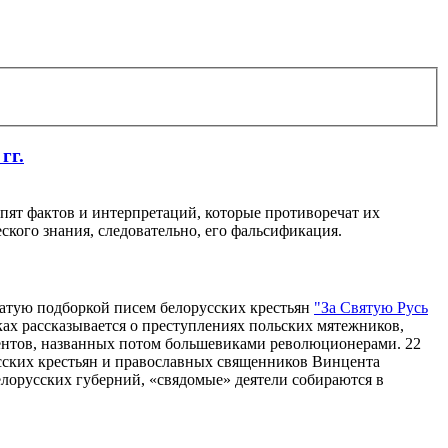
гг.
пят фактов и интерпретаций, которые противоречат их
кого знания, следовательно, его фальсификация.
чатую подборкой писем белорусских крестьян
"За Святую Русь
ках рассказывается о преступлениях польских мятежников,
ентов, названных потом большевиками революционерами. 22
усских крестьян и православных священников Винцента
елорусских губерний, «свядомые» деятели собираются в