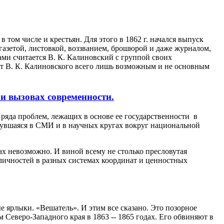
 том числе и крестьян. Для этого в 1862 г. начался выпуск
 газетой, листовкой, воззванием, брошюрой и даже журналом,
ами считается В. К. Калиновский с группой своих
ет В. К. Калиновского всего лишь возможным и не основным
 и вызовах современности.
 ряда проблем, лежащих в основе ее государственности в
нувшаяся в СМИ и в научных кругах вокруг национальной
ах невозможно. И виной всему не столько пресловутая
личностей в разных системах координат и ценностных
 ярлыки. «Вешатель». И этим все сказано. Это позорное
еверо-Западного края в 1863 -- 1865 годах. Его обвиняют в