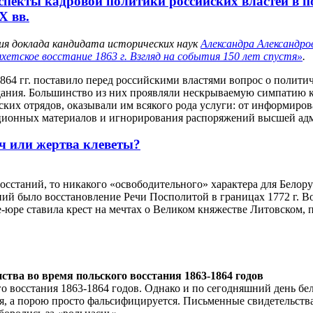
спекты кадровой политики российских властей в 
X вв.
ия доклада кандидата исторических наук
Александра Александро
хетское восстание 1863 г. Взгляд на события 150 лет спустя»
.
864 гг. поставило перед российскими властями вопрос о полит
дания. Большинство из них проявляли нескрываемую симпатию к
ких отрядов, оказывали им всякого рода услуги: от информиро
ационных материалов и игнорирования распоряжений высшей ад
ч или жертва клеветы?
восстаний, то никакого «освободительного» характера для Белору
аний было восстановление Речи Посполитой в границах 1772 г. 
де-юре ставила крест на мечтах о Великом княжестве Литовском
ства во время польского восстания 1863-1864 годов
го восстания 1863-1864 годов. Однако и по сегодняшний день б
я, а порою просто фальсифицируется. Письменные свидетельства