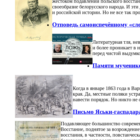
жестоком подавлении польского восста
своеобразие белорусского народа. И эти 
и российской истории. Но не все так про
Отповедь самоиспечённому «сл
Литературная тля, не
и более проникает в 
перед чистой выдумк
Памяти мученико
Когда в январе 1863 года в Ва
края. Да, местные поляки устр
навести порядок. Но никто не 
Письмо Яськи-гаспадар
Подавляющее большинство современн
Восстание, поднятое за возрождение
восстания, в частности, повстанчес