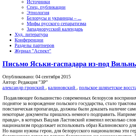
Источники
Спец. публикации
Этнология
Белорусы и украинцы – ...
Мифы русского сепаратизма
Западнорусский календарь
Худ. литература
Конференции
Разделы партнеров
Журнал "Аспект"
Письмо Яськи-гаспадара из-под Вильн
Опубликовано: 04 сентября 2015
Автор: Редакция "ЗР"
александр гронский
,
калиновский
,
польское шляхетское восст
Подавляющее большинство современных белорусов воспринимает
поднятое за возрождение польского государства, стало трактов
повстанческая пропаганда, должны были доказать наличие сам
некоторые документы пришлось немного подправить. Например
правда», в которых Вацлав Ластовский изменил несколько сло
национализм продолжает использовать образ Калиновского для
Но нации нужны герои, для белорусского национализма эти ге