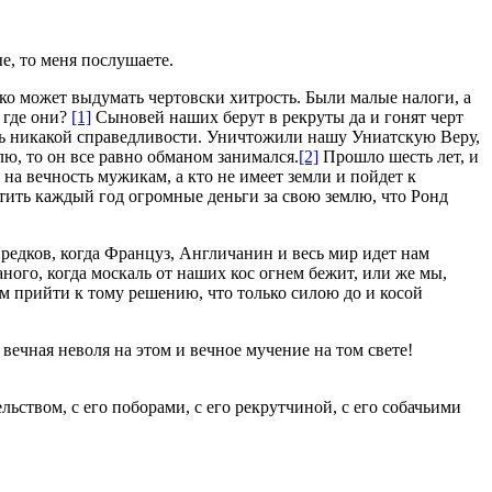
ые, то меня послушаете.
ко может выдумать чертовски хитрость. Были малые налоги, а
 где они?
[1]
Сыновей наших берут в рекруты да и гонят черт
йдешь никакой справедливости. Уничтожили нашу Униатскую Веру,
лю, то он все равно обманом занимался.
[2]
Прошло шесть лет, и
на вечность мужикам, а кто не имеет земли и пойдет к
атить каждый год огромные деньги за свою землю, что Ронд
редков, когда Француз, Англичанин и весь мир идет нам
ганого, когда москаль от наших кос огнем бежит, или же мы,
ам прийти к тому решению, что только силою до и косой
 вечная неволя на этом и вечное мучение на том свете!
ельством, с его поборами, с его рекрутчиной, с его собачьими