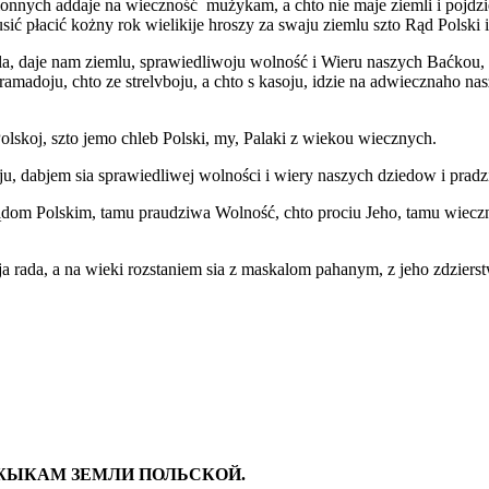
onnych addaje na wieczność mużykam, a chto nie maje ziemli i pojdzie 
ić płacić kożny rok wielikije hroszy za swaju ziemlu szto Rąd Polski 
ala, daje nam ziemlu, sprawiedliwoju wolność i Wieru naszych Baćkou, 
ramadoju, chto ze strelvboju, a chto s kasoju, idzie na adwiecznaho na
lskoj, szto jemo chleb Polski, my, Palaki z wiekou wiecznych.
ju, daj kasoju, dabjem sia sprawiedliwej wolności i wiery 
 Rądom Polskim, tamu praudziwa Wolność, chto prociu Jeho, tamu wiecz
aja rada, a na wieki rozstaniem sia z maskalom pahanym, z jeho zdziers
УЖЫКАМ ЗЕМЛИ ПОЛЬСКОЙ.