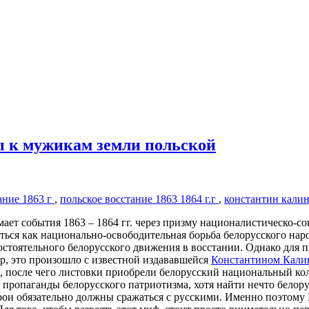
ы к мужикам земли польской
ание 1863 г
,
польское восстание 1863 1864 г.г
,
константин кали
 события 1863 – 1864 гг. через призму националистическо-сов
аться как национально-освободительная борьба белорусского нар
остоятельного белорусского движения в восстании. Однако для 
, это произошло с известной издававшейся
Константином Кали
в, после чего листовки приобрели белорусский национальный к
 пропаганды белорусского патриотизма, хотя найти нечто белор
рои обязательно должны сражаться с русскими. Именно поэтому