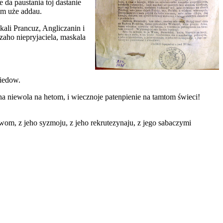
da paustania toj dastanie
im uże addau.
kali Prancuz, Angliczanin i
szaho niepryjaciela, maskala
naszych dziedow i pradziedow.
na niewola na hetom, i wiecznoje patenpienie na tamtom świeci!
twom, z jeho syzmoju, z jeho rekrutezynaju, z jego sabaczymi