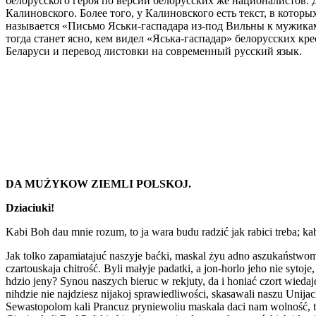
белорусского героя по версии белорусских же националистов. Д
Калиновского. Более того, у Калиновского есть текст, в котор
называется «Письмо Яськи-гаспадара из-под Вильны к мужикам 
тогда станет ясно, кем видел «Яська-гаспадар» белорусских к
Беларуси и перевод листовки на современный русский язык.
DA MUŹYKOW ZIEMLI POLSKOJ.
Dziaciuki!
Kabi Boh dau mnie rozum, to ja wara budu radzić jak rabici treba; ka
Jak tolko zapamiatajuć naszyje baćki, maskal żyu adno aszukaństwom
czartouskaja chitrość. Byli małyje padatki, a jon-horlo jeho nie sytoj
hdzio jeny? Synou naszych bieruc w rekjuty, da i honiać czort wiedaj
nihdzie nie najdziesz nijakoj sprawiedliwości, skasawali naszu Unij
Sewastopolom kali Prancuz pryniewoliu maskala daci nam wolność, to 