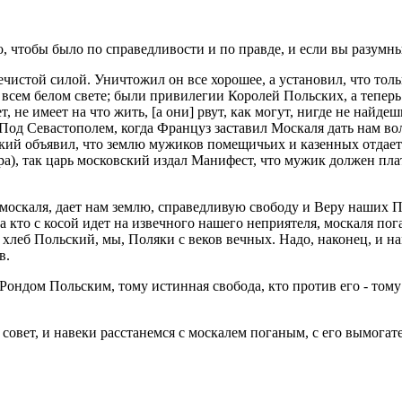
до, чтобы было по справедливости и по правде, и если вы разумн
чистой силой. Уничтожил он все хорошее, а установил, что толь
 всем белом свете; были привилегии Королей Польских, а теперь
ет, не имеет на что жить, [а они] рвут, как могут, нигде не на
 Под Севастополем, когда Француз заставил Москаля дать нам во
ский объявил, что землю мужиков помещичьих и казенных отдает 
ара), так царь московский издал Манифест, что мужик должен пл
 москаля, дает нам землю, справедливую свободу и Веру наших П
, а кто с косой идет на извечного нашего неприятеля, москаля по
т хлеб Польский, мы, Поляки с веков вечных. Надо, наконец, и н
в.
 Рондом Польским, тому истинная свобода, кто против его - тому
й совет, и навеки расстанемся с москалем поганым, с его вымогат