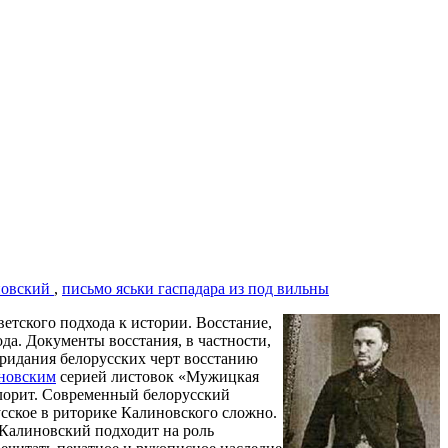
новский
,
письмо яськи гаспадара из под вильны
етского подхода к истории. Восстание,
ода. Документы восстания, в частности,
придания белорусских черт восстанию
новским
серией листовок «Мужицкая
олорит. Современный белорусский
усское в риторике Калиновского сложно.
 Калиновский подходит на роль