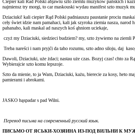
Ciepier kali Rad Polski abjawiu szto ziemlu muzykow pańskich i kazi
najmiensz try morgi, to car maskouski wydau manifest szto muzyk mus
Dziaciuki! kali ciepier Rąd Polski padniauszu paustanie prociu mask
ceły świet idzie nam pamahaci, kali jak szyroka ziemia nasza, narod h
pahanaho, kali maskal ad naszych koś ąhniom uciekaje,
czyż my Dziaciuki, siedzieci budziem? my, szto żywiemo na ziemli Po
Treba nareści i nam pryjći da taho rozumu, szto adno silo
Dawoli, Dziaciuki, uże żdaci; nastau uże czas. Bozyj czas! chto za
Wybierajcie szto komu lepszoje.
Szto da mienie, to ja Wam, Dziaciuki, każu, bierecie za kosy, heto m
pamierami i abrokami.
JASKO hąspadar s pad Wilni.
Перевод письма на современный русский язык.
ПИСЬМО ОТ ЯСЬКИ-ХОЗЯИНА ИЗ-ПОД ВИЛЬНИ К М