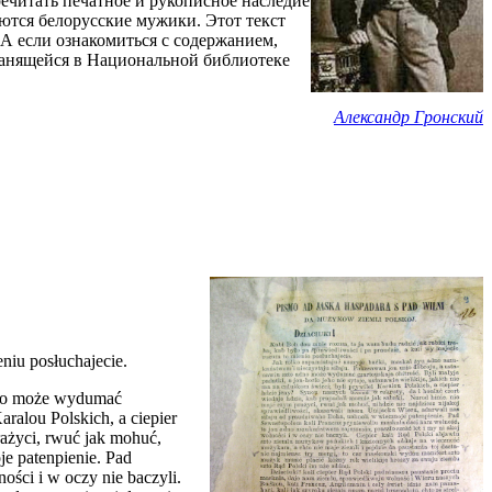
речитать печатное и рукописное наследие
яются белорусские мужики. Этот текст
 А если ознакомиться с содержанием,
хранящейся в Национальной библиотеке
Александр Гронский
eniu posłuchajecie.
adno może wydumać
aralou Polskich, a ciepier
prażyci, rwuć jak mohuć,
je patenpienie. Pad
ości i w oczy nie baczyli.