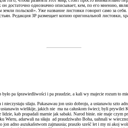
ля того, чтобы развеять этот миф, стоит просто внимательно пе
ых он достаточно однозначно описывает, кем, по его мнению, явл
земли польской». Уже название листовки говорит само за себя.
рестьян. Редакция ЗР размещает копию оригинальной листовки, 
b było pa śprawiedliwości i pa praudzie, a kali wy majecie rozum to mi
 i nieczystaju silaju. Pakasawau jon usio dobroju, a ustanawiu szto 
e, ustanawin wielikije, jakich nie ma na całuskom świeci; byli prywilei K
e lidzie, kab prapadali marnie jak sabaki. Narod binie. nie maje czym 
acku Wieru, adarwali na siłaju ad praudziwaho Boha, uahnali w wieczno
jon adno aszukaństwom zajmausia; praszło sześć let i my ni akoj woln