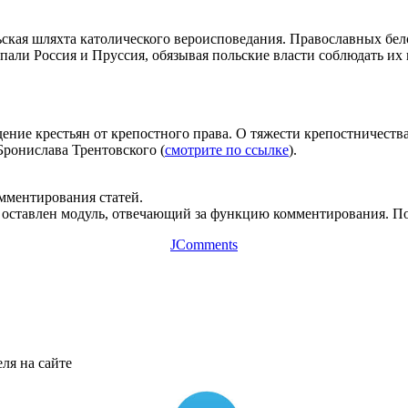
ская шляхта католического вероисповедания. Православных бел
али Россия и Пруссия, обязывая польские власти соблюдать их 
ние крестьян от крепостного права. О тяжести крепостничества
Бронислава Трентовского (
смотрите по ссылке
).
омментирования статей.
оставлен модуль, отвечающий за функцию комментирования. Пос
JComments
ля на сайте