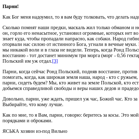
Парни!
Как Бог меня надоумил, то я вам буду толковать, что делать на
Сколько помнят наши предки, маскаль жил только обманом и не
он, горло его ненасытное, установил огромные, которых нет во
знает куда, чтобы пропадали напрасно, как собаки. Народ гибн
оторвали нас силою от истинного Бога, угнали в вечные муки.
мы никакой воли и в глаза не видели. Теперь, когда Ронд Поль
восстанию - тот достанет минимум три морга (морг - 0,56 гект
Польский им уж отдал.
[3]
Парни, когда сейчас Ронд Польский, подняв восстание, против
помогать, когда, как широкая земля наша, народ - кто с ружьем
парни, сидеть будем? Мы, кто живет на земле Польской, кто ес
добьемся справедливой свободы и веры наших дедов и прадедо
Довольно, парни, уже ждать, пришел уж час, Божий час. Кто за
Выбирайте, что кому лучше.
Как по мне, то я Вам, парни, говорю: беритесь за косы. Это мо
порядками и оброками.
ЯСЬКА хозяин из-под Вильно