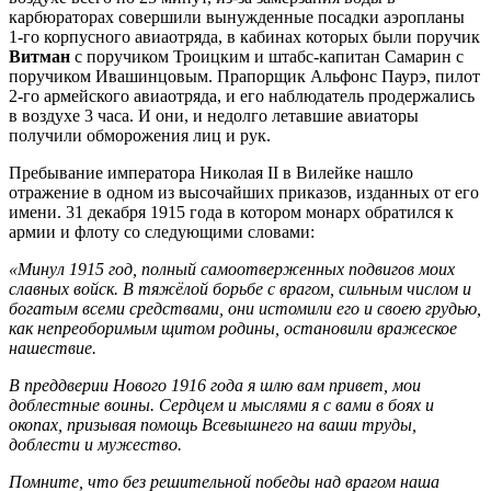
карбюраторах совершили вынужденные посадки аэропланы
1-го корпусного авиаотряда, в кабинах которых были поручик
Витман
с поручиком Троицким и штабс-капитан Самарин с
поручиком Ивашинцовым. Прапорщик Альфонс Паурэ, пилот
2-го армейского авиаотряда, и его наблюдатель продержались
в воздухе 3 часа. И они, и недолго летавшие авиаторы
получили обморожения лиц и рук.
Пребывание императора Николая II в Вилейке нашло
отражение в одном из высочайших приказов, изданных от его
имени. 31 декабря 1915 года в котором монарх обратился к
армии и флоту со следующими словами:
«Минул 1915 год, полный самоотверженных подвигов моих
славных войск. В тяжёлой борьбе с врагом, сильным числом и
богатым всеми средствами, они истомили его и своею грудью,
как непреоборимым щитом родины, остановили вражеское
нашествие.
В преддверии Нового 1916 года я шлю вам привет, мои
доблестные воины. Сердцем и мыслями я с вами в боях и
окопах, призывая помощь Всевышнего на ваши труды,
доблести и мужество.
Помните, что без решительной победы над врагом наша