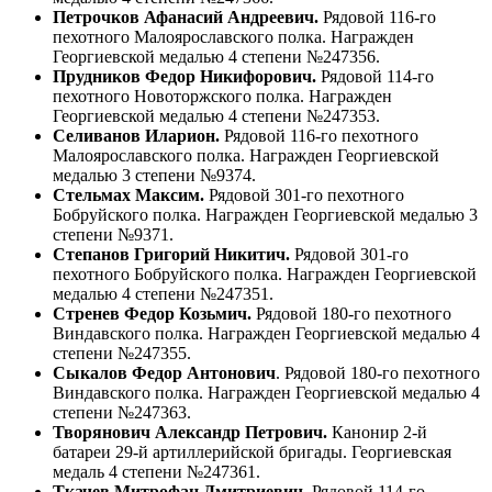
Петрочков Афанасий Андреевич
.
Рядовой 116-го
пехотного Малоярославского полка. Награжден
Георгиевской медалью 4 степени №247356.
Прудников Федор Никифорович
.
Рядовой 114-го
пехотного Новоторжского полка. Награжден
Георгиевской медалью 4 степени №247353.
Селиванов Иларион
.
Рядовой 116-го пехотного
Малоярославского полка. Награжден Георгиевской
медалью 3 степени №9374.
Стельмах Максим
.
Рядовой 301-го пехотного
Бобруйского полка. Награжден Георгиевской медалью 3
степени №9371.
Степанов Григорий Никитич
.
Рядовой 301-го
пехотного Бобруйского полка. Награжден Георгиевской
медалью 4 степени №247351.
Стренев Федор Козьмич
.
Рядовой 180-го пехотного
Виндавского полка. Награжден Георгиевской медалью 4
степени №247355.
Сыкалов Федор Антонович
. Рядовой 180-го пехотного
Виндавского полка. Награжден Георгиевской медалью 4
степени №247363.
Творянович Александр Петрович
.
Канонир 2-й
батареи 29-й артиллерийской бригады. Георгиевская
медаль 4 степени №247361.
Ткачев Митрофан Дмитриевич
.
Рядовой 114-го