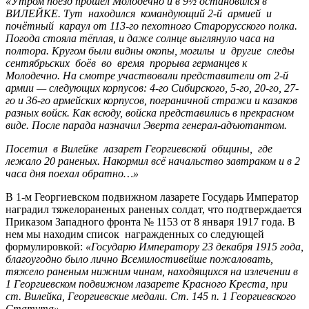
«Утром поезд прошёл Молодечно и в 9½ остановился в
ВИЛЕЙКЕ. Тут находился командующий 2-й армией и
почётный караул от 113-го пехотного Старорусского полка.
Погода стояла тёплая, и даже солнце выглянуло часа на
полтора. Кругом были видны окопы, могилы и другие следы
сентябрьских боёв во время прорыва германцев к
Молодечно. На смотре участвовали представители от 2-й
армии — следующих корпусов: 4-го Сибирского, 5-го, 20-го, 27-
го и 36-го армейских корпусов, пограничной стражи и казаков
разных войск. Как всюду, войска представились в прекрасном
виде. После парада назначил Эверта генерал-адъютантом.
Посетил в Вилейке лазарет Георгиевской общины, где
лежало 20 раненых. Накормил всё начальство завтраком и в 2
часа дня поехал обратно…»
В 1-м Георгиевском подвижном лазарете Государь Император
наградил тяжелораненых раненых солдат, что подтверждается
Приказом Западного фронта № 1153 от 8 января 1917 года. В
нем мы находим список награжденных со следующей
формулировкой:
«
Государю Императору 23 декабря 1915 года,
благоугодно было лично Всемилостивейше пожаловать,
тяжело раненым нижним чинам, находящихся на излечении в
1 Георгиевском подвижном лазарете Красного Креста, при
ст. Вилейка, Георгиевские медали. Ст. 145 п. 1 Георгиевского
Статута
»
.