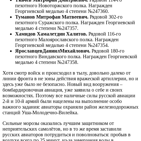
пехотного Новоторжского полка. Награжден
Георгиевской медалью 4 степени №247360.
Туманов Митрофан Матвеевич
.
Рядовой 302-го
пехотного Суражского полка. Награжден Георгиевской
медалью 4 степени №247357.
Хамидов Хамалетдин Халитов
.
Рядовой 116-го
пехотного Малоярославского полка. Награжден
Георгиевской медалью 4 степени №247354.
Ярославцев
Даниил
Михайлович
.
Рядовой 180-го
пехотного Виндавского полка. Награжден Георгиевской
медалью 4 степени №247358.
Хотя смотр войск и происходил в тылу, довольно далеко от
линии фронта в не зоны действия вражеской артиллерии, но и
здесь уже было не безопасно. Новый вид вооружения –
бомбардировочная авиация, уже заявила о себе и своих
возможностях. Поэтому все наличные силы русской авиации
2-й и 10-й армий были нацелены на выполнение особо
важного задания: авиаторы охраняли район железнодорожных
станций Уша-Молодечно-Вилейка.
Сильные морозы оказались лучшим защитником от
неприятельских самолётов, но в то же время заставили
русских авиаторов потрудиться и поволноваться: пробыв в
воздухе всего по 25 минут, из-за замерзания воды в