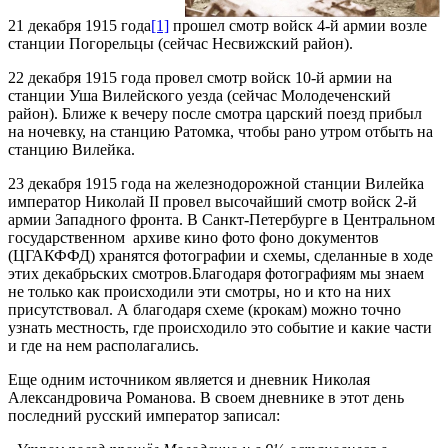
21 декабря 1915 года
[1]
прошел смотр войск 4-й армии возле
станции Погорельцы (сейчас Несвижский район).
22 декабря 1915 года провел смотр войск 10-й армии на
станции Уша Вилейского уезда (сейчас Молодеченский
район). Ближе к вечеру после смотра царский поезд прибыл
на ночевку, на станцию Ратомка, чтобы рано утром отбыть на
станцию Вилейка.
23 декабря 1915 года на железнодорожной станции Вилейка
император Николай II провел высочайший смотр войск 2-й
армии Западного фронта. В Санкт-Петербурге в Центральном
государственном архиве кино фото фоно документов
(ЦГАКФФД) хранятся фотографии и схемы, сделанные в ходе
этих декабрьских смотров.Благодаря фотографиям мы знаем
не только как происходили эти смотры, но и кто на них
присутствовал. А благодаря схеме (крокам) можно точно
узнать местность, где происходило это событие и какие части
и где на нем располагались.
Еще одним источником является и дневник Николая
Александровича Романова. В своем дневнике в этот день
последний русский император записал: