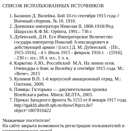
СПИСОК ИСПОЛЬЗОВАННЫХ ИСТОЧНИКОВ
Баланин Д. Вилейка. Бой 10-го сентября 1915 года //
Военный сборник. № 10. 1916.
Дневники императора Николая II. 1868-1918//Ред.
Шацилло К.Ф.М.: Орбита, 1991.- 736 с
Дубенский, Д.Н. Его Императорское Величество
государь император Николай Александрович в
действующей армии / [сост.] Д. М. Дубенский. - [Пг.,
1915-1916]. - 4 т. Июль 1915 - февраль 1916 г. - [1916].
- 230 с.: ил.; 18 л. ил., 1 л. к.
Каркотко А.Ю., Российский М.А. На линии огня.
Очевидцы о боях за Вилейку в сентябре 1915 года. М.:
«Вече», 2015
Куликов В.П. 1-й корпусной авиационный отряд. М.:
Охотник, 2009.
Памяць: Гiсторыка — дакументальная хроніка
Вiлейскага раёна. Мiнск: БЕЛТА, 2003.
Приказ Западного фронта № 1153 от 8 января 1917 года.
http://rgakfd.altsoft.spb.ru/showObject.do?
object=1807810422
Уважаемые посетители!
На сайте закрыта возможность регистрации пользователей и
комментирования статей.