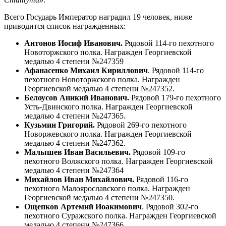
Всего Государь Император наградил 19 человек, ниже
приводится список награжденных:
Антонов Иосиф Иванович
.
Рядовой 114-го пехотного
Новоторжского полка. Награжден Георгиевской
медалью 4 степени №247359
Афанасенко Михаил Кириллович
. Рядовой 114-го
пехотного Новоторжского полка. Награжден
Георгиевской медалью 4 степени №247352.
Белоусов Аникий Иванович
.
Рядовой 179-го пехотного
Усть-Двинского полка. Награжден Георгиевской
медалью 4 степени №247365.
Кузьмин Григорий
.
Рядовой 269-го пехотного
Новоржевского полка. Награжден Георгиевской
медалью 4 степени №247362.
Малышев Иван Васильевич
.
Рядовой 109-го
пехотного Волжского полка. Награжден Георгиевской
медалью 4 степени №247364
Михайлов Иван Михайлович
.
Рядовой 116-го
пехотного Малоярославского полка. Награжден
Георгиевской медалью 4 степени №247350.
Ощепков Артемий Иоакимович
. Рядовой 302-го
пехотного Суражского полка. Награжден Георгиевской
медалью 4 степени №247366.