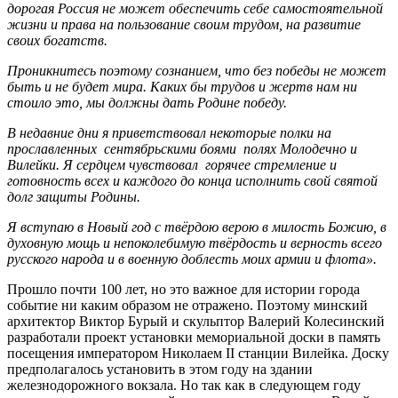
дорогая Россия не может обеспечить себе самостоятельной
жизни и права на пользование своим трудом, на развитие
своих богатств.
Проникнитесь поэтому сознанием, что без победы не может
быть и не будет мира. Каких бы трудов и жертв нам ни
стоило это, мы должны дать Родине победу.
В недавние дни я приветствовал некоторые полки на
прославленных сентябрьскими боями полях Молодечно и
Вилейки. Я сердцем чувствовал горячее стремление и
готовность всех и каждого до конца исполнить свой святой
долг защиты Родины.
Я вступаю в Новый год с твёрдою верою в милость Божию, в
духовную мощь и непоколебимую твёрдость и верность всего
русского народа и в военную доблесть моих армии и флота».
Прошло почти 100 лет, но это важное для истории города
событие ни каким образом не отражено. Поэтому минский
архитектор Виктор Бурый и скульптор Валерий Колесинский
разработали проект установки мемориальной доски в память
посещения императором Николаем II станции Вилейка. Доску
предполагалось установить в этом году на здании
железнодорожного вокзала. Но так как в следующем году