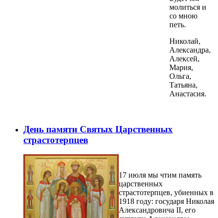
молиться и
со мною
петь.
Николай,
Александра,
Алексей,
Мария,
Ольга,
Татьяна,
Анастасия.
День памяти Святых Царственных
страстотерпцев
17 июля мы чтим память
царственных
страстотерпцев, убиенных в
1918 году: государя Николая
Александровича II, его