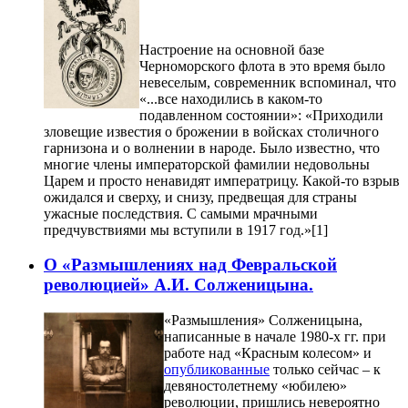
Настроение на основной базе
Черноморского флота в это время было
невеселым, современник вспоминал, что
«...все находились в каком-то
подавленном состоянии»: «Приходили
зловещие известия о брожении в войсках столичного
гарнизона и о волнении в народе. Было известно, что
многие члены императорской фамилии недовольны
Царем и просто ненавидят императрицу. Какой-то взрыв
ожидался и сверху, и снизу, предвещая для страны
ужасные последствия. С самыми мрачными
предчувствиями мы вступили в 1917 год.»[1]
О «Размышлениях над Февральской
революцией» А.И. Солженицына.
«Размышления» Солженицына,
написанные в начале 1980-х гг. при
работе над «Красным колесом» и
опубликованные
только сейчас – к
девяностолетнему «юбилею»
революции, пришлись невероятно