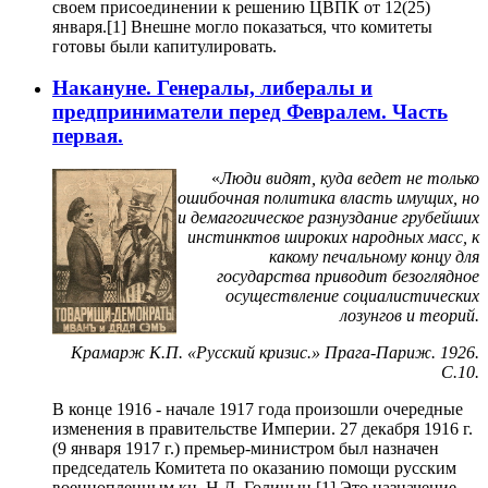
своем присоединении к решению ЦВПК от 12(25)
января.[1] Внешне могло показаться, что комитеты
готовы были капитулировать.
Накануне. Генералы, либералы и
предприниматели перед Февралем. Часть
первая.
«
Люди видят, куда ведет не только
ошибочная политика власть имущих, но
и демагогическое разнуздание грубейших
инстинктов широких народных масс, к
какому печальному концу для
государства приводит безоглядное
осуществление социалистических
лозунгов и теорий.
Крамарж К.П. «Русский кризис.» Прага-Париж. 1926.
С.10.
В конце 1916 - начале 1917 года произошли очередные
изменения в правительстве Империи. 27 декабря 1916 г.
(9 января 1917 г.) премьер-министром был назначен
председатель Комитета по оказанию помощи русским
военнопленным кн. Н.Д. Голицын.[1] Это назначение