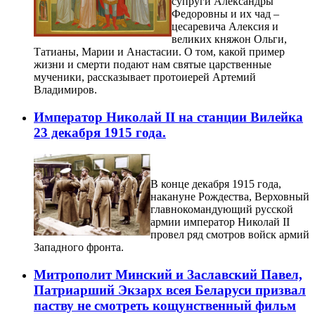
супруги Александры
Федоровны и их чад –
цесаревича Алексия и
великих княжон Ольги,
Татианы, Марии и Анастасии. О том, какой пример
жизни и смерти подают нам святые царственные
мученики, рассказывает протоиерей Артемий
Владимиров.
Император Николай II на станции Вилейка
23 декабря 1915 года.
В конце декабря 1915 года,
накануне Рождества, Верховный
главнокомандующий русской
армии император Николай II
провел ряд смотров войск армий
Западного фронта.
Митрополит Минский и Заславский Павел,
Патриарший Экзарх всея Беларуси призвал
паству не смотреть кощунственный фильм