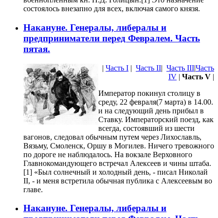
состоялось внезапно для всех, включая самого князя.
Накануне. Генералы, либералы и
предприниматели перед Февралем. Часть
пятая.
|
Часть I
|
Часть II
|
Часть III
|
Часть
IV
|
Часть V
|
Император покинул столицу в
среду, 22 февраля(7 марта) в 14.00.
и на следующий день прибыл в
Ставку. Императорский поезд, как
всегда, состоявший из шести
вагонов, следовал обычным путем через Лихославль,
Вязьму, Смоленск, Оршу в Могилев. Ничего тревожного
по дороге не наблюдалось. На вокзале Верховного
Главнокомандующего встречал Алексеев и чины штаба.
[1] «Был солнечный и холодный день, - писал Николай
II, - и меня встретила обычная публика с Алексеевым во
главе.
Накануне. Генералы, либералы и