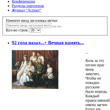
Конференции
Разделы партнеров
Журнал "Аспект"
Начните ввод заголовка метки
Кол-во строк:
92 года назад...+ Вечная память...
...
Коль за эту
песню враг
меня
замучит,
Чтобы не
повадно
русским
было впредь,
Каждый
православный
имена заучит
Будет им