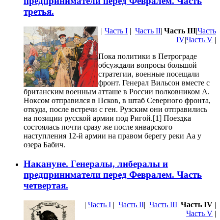
предприниматели перед Февралем. Часть
третья.
|
Часть I
|
Часть II
|
Часть III
|
Часть
IV
|
Часть V
|
Пока политики в Петрограде
обсуждали вопросы большой
стратегии, военные посещали
фронт. Генерал Вильсон вместе с
британским военным атташе в России полковником А.
Ноксом отправился в Псков, в штаб Северного фронта,
откуда, после встречи с ген. Рузским они отправились
на позиции русской армии под Ригой.[1] Поездка
состоялась почти сразу же после январского
наступления 12-й армии на правом берегу реки Аа у
озера Бабич.
Накануне. Генералы, либералы и
предприниматели перед Февралем. Часть
четвертая.
|
Часть I
|
Часть II
|
Часть III
|
Часть IV
|
Часть V
|