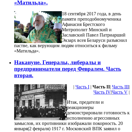
«Матильда».
18 сентября 2017 года, в день
памяти преподобномученика
Афанасия Брестского
Митрополит Минский и
Заславский Павел Патриарший
Экзарх всея Беларуси разъяснил
пастве, как верующим людям относиться к фильму
«Матильда».
Накануне. Генералы, либералы и
предприниматели перед Февралем. Часть
вторая.
|
Часть I
|
Часть II
|
Часть III
|
Часть IV
|
Часть V
|
Итак, предатели и
реакционеры
демонстрировали готовность к
исполнению агрессивных
замыслов, их противники изображали покорность. 20
января(2 февраля) 1917 г. Московский ВПК заявил о