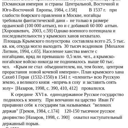
[Османская империя и страны Центральной, Восточной и
Юго-Восточной Европы, 1984, с.158] В 1537 г. при
слабости боярского правления в Москве, ногайцы
требовали фантастической дани - не только в размере
ордынской (100 000 алтын), но и с добавкой 60 000 алтын.
[Хорошкевич, 2003, с.59] Однако военного потенциала и
последовательности у крымских ханов нехватало.
Площадь Крымского полуострова составляла всего 25, 5 тыс.
кв. км, откуда могло выходить 30 тысяч всадников [Михалон
Литвин, 1994, с.65]. Население ханства вместе с
ногайцами, вряд ли превышало 0,5 млн. чел., а крымско-
ногайское войско никогда не поднималось выше 60 тыс.
чел. «Крым не стал объединителем, ни, тем более, центром
прорастания новой кочевой империи». План крымского хана
Сахиб I Герая (1532-1550) в 1541 г. «пленить» всю Русскую
землю, а великого князя «впрячь в соху и заставить сеять
золу» [Назаров, 1998, с. 390, 410, 412] провалился.
К середине XVI в. единодержавное Русское государство
поднялось к зениту. При венчании на царство Иван IV
приравнял себя к государям так называемых "великих
держав" [Греков, 1984, с.174] 120-150 тысячное русское
дворянство [Назаров, 1998, с. 390] охватил наступательный
державный порыв.