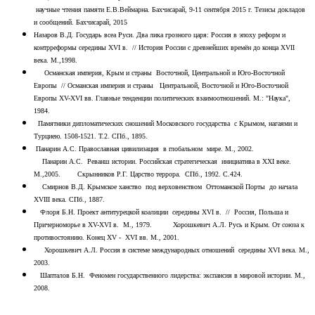
научные чтения памяти Е.В.Веймарна. Бахчисарай, 9-11 сентября 2015 г. Тезисы докладов
и сообщений. Бахчисарай, 2015
Назаров В.Д. Государь всеа Руси. Два лика грозного царя: Россия в эпоху реформ и
контрреформы середины XVI в. // История России с древнейших времён до конца XVII
века. М.,1998.
Османская империя, Крым и страны Восточной, Центральной и Юго-Восточной
Европы // Османская империя и страны Центральной, Восточной и Юго-Восточной
Европы XV-XVI вв. Главные тенденции политических взаимоотношений. М.: "Наука",
1984.
Памятники дипломатических сношений Московского государства с Крымом, нагаями и
Турциею. 1508-1521. Т.2. СПб., 1895.
Панарин А.С. Православная цивилизация в глобальном мире. М., 2002.
Панарин А.С. Реванш истории. Российская стратегическая инициатива в XХI веке.
М.,2005. Скрынников Р.Г. Царство террора. СПб., 1992. С.424.
Смирнов В.Д. Крымское ханство под верховенством Оттоманской Порты до начала
XVIII века. СПб., 1887.
Флоря Б.Н. Проект антитурецкой коалиции середины XVI в. // Россия, Польша и
Причерноморье в XV-XVI в. М., 1979. Хорошкевич А.Л. Русь и Крым. От союза к
противостоянию. Конец XV - XVI вв. М., 2001.
Хорошкевич А.Л. Россия в системе международных отношений середины XVI века. М.,
2003.
Шапталов Б.Н. Феномен государственного лидерства: экспансия в мировой истории. М.,
2008.