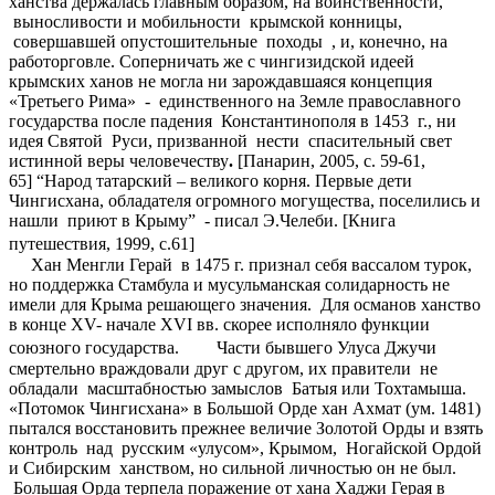
ханства держалась главным образом, на воинственности,
выносливости и мобильности крымской конницы,
совершавшей опустошительные походы , и, конечно, на
работорговле. Соперничать же с чингизидской идеей
крымских ханов не могла ни зарождавшаяся концепция
«Третьего Рима» - единственного на Земле православного
государства после падения Константинополя в 1453 г., ни
идея Святой Руси, призванной нести спасительный свет
истинной веры человечеству
.
[Панарин, 2005, с. 59-61,
65]
“Народ татарский – великого корня. Первые дети
Чингисхана, обладателя огромного могущества, поселились и
нашли приют в Крыму” - писал Э.Челеби. [Книга
путешествия, 1999, с.61]
Хан Менгли Герай в 1475 г. признал себя вассалом турок,
но поддержка Стамбула и мусульманская солидарность не
имели для Крыма решающего значения. Для османов ханство
в конце XV- начале XVI вв. скорее исполняло функции
союзного государства. Части бывшего Улуса Джучи
смертельно враждовали друг с другом, их правители не
обладали масштабностью замыслов Батыя или Тохтамыша.
«Потомок Чингисхана» в Большой Орде хан Ахмат (ум. 1481)
пытался восстановить прежнее величие Золотой Орды и взять
контроль над русским «улусом», Крымом, Ногайской Ордой
и Сибирским ханством, но сильной личностью он не был.
Большая Орда терпела поражение от хана Хаджи Герая в