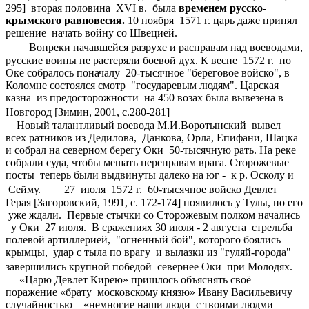
295] вторая половина XVI в. была
временем русско-
крымского равновесия.
10 ноября 1571 г. царь даже принял
решение начать войну со Швецией.
Вопреки начавшейся разрухе и расправам над воеводами,
русские воины не растеряли боевой дух. К весне 1572 г. по
Оке собралось поначалу 20-тысячное "береговое войско", в
Коломне состоялся смотр "государевым людям". Царская
казна из предосторожности на 450 возах была вывезена в
Новгород [Зимин, 2001, с.280-281]
Новый талантливый воевода М.И.Воротынский вывел
всех ратников из Дедилова, Данкова, Орла, Епифани, Шацка
и собрал на северном берегу Оки 50-тысячную рать. На реке
собрали суда, чтобы мешать переправам врага. Сторожевые
посты теперь были выдвинуты далеко на юг - к р. Осколу и
Сейму. 27 июля 1572 г. 60-тысячное войско Девлет
Герая [Загоровский, 1991, с. 172-174] появилось у Тулы, но его
уже ждали. Первые стычки со Сторожевым полком начались
у Оки 27 июля. В сражениях 30 июля - 2 августа стрельба
полевой артиллерией, "огненный бой", которого боялись
крымцы, удар с тыла по врагу и вылазки из "гуляй-города"
завершились крупной победой севернее Оки при Молодях.
«Царю Девлет Кирею» пришлось объяснять своё
поражение «брату московскому князю» Ивану Васильевичу
случайностью – «немногие наши люди с твоими людми