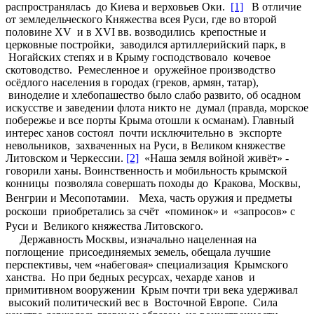
распространялась до Киева и верховьев Оки.
[1]
В отличие
от земледельческого Княжества всея Руси, где во второй
половине XV и в XVI вв. возводились крепостные и
церковные постройки, заводился артиллерийский парк, в
Ногайских степях и в Крыму господствовало кочевое
скотоводство. Ремесленное и оружейное производство
осёдлого населения в городах (греков, армян, татар),
виноделие и хлебопашество было слабо развито, об осадном
искусстве и заведении флота никто не думал (правда, морское
побережье и все порты Крыма отошли к османам). Главный
интерес ханов состоял почти исключительно в экспорте
невольников, захваченных на Руси, в Великом княжестве
Литовском и Черкессии.
[2]
«Наша земля войной живёт» -
говорили ханы. Воинственность и мобильность крымской
конницы позволяла совершать походы до Кракова, Москвы,
Венгрии и Месопотамии. Меха, часть оружия и предметы
роскоши приобретались за счёт «поминок» и «запросов» с
Руси и Великого княжества Литовского.
Державность Москвы, изначально нацеленная на
поглощение присоединяемых земель, обещала лучшие
перспективы, чем «набеговая» специализация Крымского
ханства. Но при бедных ресурсах, чехарде ханов и
примитивном вооружении Крым почти три века удерживал
высокий политический вес в Восточной Европе. Сила