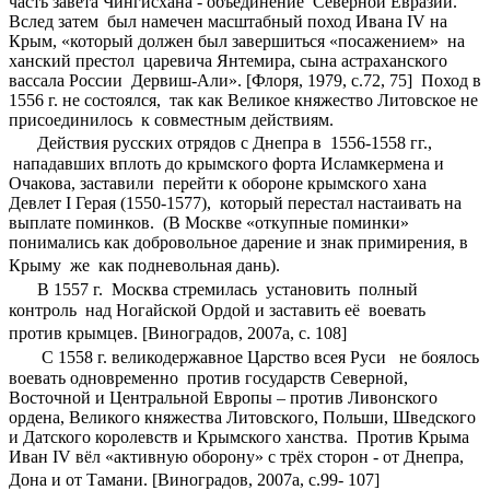
часть завета Чингисхана - объединение Северной Евразии.
Вслед затем был намечен масштабный поход Ивана IV на
Крым, «который должен был завершиться «посажением» на
ханский престол царевича Янтемира, сына астраханского
вассала России Дервиш-Али». [Флоря, 1979, с.72, 75] Поход в
1556 г. не состоялся, так как Великое княжество Литовское не
присоединилось к совместным действиям.
Действия русских отрядов с Днепра в 1556-1558 гг.,
нападавших вплоть до крымского форта Исламкермена и
Очакова, заставили перейти к обороне крымского хана
Девлет I Герая (1550-1577), который перестал настаивать на
выплате поминков. (В Москве «откупные поминки»
понимались как добровольное дарение и знак примирения, в
Крыму же как подневольная дань).
В 1557 г. Москва стремилась установить полный
контроль над Ногайской Ордой и заставить её воевать
против крымцев. [Виноградов, 2007а, с. 108]
С 1558 г. великодержавное Царство всея Руси не боялось
воевать одновременно против государств Северной,
Восточной и Центральной Европы – против Ливонского
ордена, Великого княжества Литовского, Польши, Шведского
и Датского королевств и Крымского ханства. Против Крыма
Иван IV вёл «активную оборону» с трёх сторон - от Днепра,
Дона и от Тамани. [Виноградов, 2007а, с.99- 107]