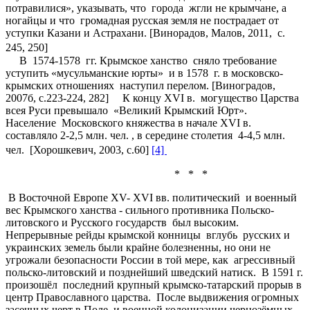
потравилися», указывать, что города жгли не крымчане, а
ногайцы и что громадная русская земля не пострадает от
уступки Казани и Астрахани. [Винорадов, Малов, 2011, с.
245, 250]
В 1574-1578 гг. Крымское ханство сняло требование
уступить «мусульманские юрты» и в 1578 г. в московско-
крымских отношениях наступил перелом. [Виноградов,
2007б, с.223-224, 282] К концу XVI в. могущество Царства
всея Руси превышало «Великий Крымский Юрт».
Население Московского княжества в начале XVI в.
составляло 2-2,5 млн. чел. , в середине столетия 4-4,5 млн.
чел. [Хорошкевич, 2003, с.60]
[4]
* * *
В Восточной Европе XV- XVI вв. политический и военный
вес Крымского ханства - сильного противника Польско-
литовского и Русского государств был высоким.
Непрерывные рейды крымской конницы вглубь русских и
украинских земель были крайне болезненны, но они не
угрожали безопасности России в той мере, как агрессивный
польско-литовский и позднейший шведский натиск. В 1591 г.
произошёл последний крупный крымско-татарский прорыв в
центр Православного царства. После выдвижения огромных
засечных черт в Поле и военной колонизации чернозёмных