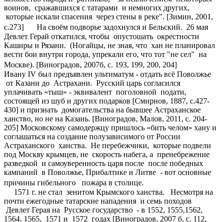
воинов, сражавшихся с татарами и немногих других,
которые искали спасения через стены в реке". [Зимин, 2001,
с.273] На своём подворье задохнулся и Бельский. 26 мая
Девлет Герай откатился, чтобы опустошать окрестности
Каширы и Рязани. (Ногайцы, не зная, что хан не планировал
вести бои внутри города, упрекали его, что тот "не сел" на
Москве). [Виноградов, 2007б, с. 193, 199, 200, 204]
Ивану IV был предъявлен ультиматум - отдать всё Поволжье
от Казани до Астрахани. Русский царь согласился
уплачивать «тыш» - эквивалент поголовной подати,
состоящей из шуб и других подарков [Смирнов, 1887, с.427-
430] и признать домогательства на бывшее Астраханское
ханство, но не на Казань. [Виноградов, Малов, 2011, с. 204-
205] Московскому самодержцу пришлось «бить челом» хану и
соглашаться на создание полузависимого от России
Астраханского ханства. Не перебежчики, которые подвели
под Москву крымцев, не скорость набега, а пренебрежение
разведкой и самоуверенность царя после после победных
кампаний в Поволжье, Прибалтике и Литве - вот основные
причины гибельного пожара в столице.
1571 г. не стал зенитом Крымского ханства. Несмотря на
почти ежегодные татарские нападения и семь походов
Девлет Герая на Русское государство - в 1552, 1555,1562,
1564, 1565, 1571 и 1572 годах [Виноградов, 2007 б, с. 112,