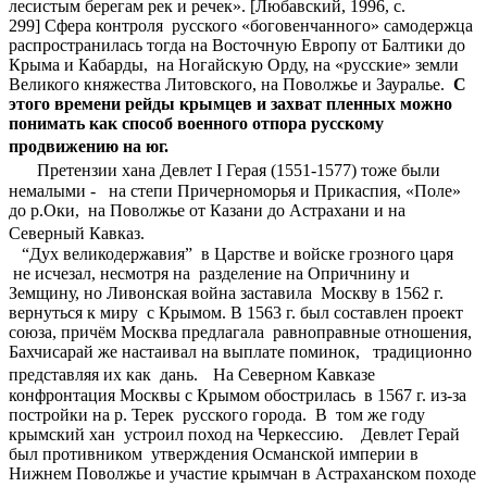
лесистым берегам рек и речек». [Любавский, 1996, с.
299] Сфера контроля русского «боговенчанного» самодержца
распространилась тогда на Восточную Европу от Балтики до
Крыма и Кабарды, на Ногайскую Орду, на «русские» земли
Великого княжества Литовского, на Поволжье и Зауралье.
С
этого времени
рейды крымцев и захват пленных можно
понимать как способ военного отпора русскому
продвижению на юг.
Претензии хана Девлет I Герая (1551-1577) тоже были
немалыми - на степи Причерноморья и Прикаспия, «Поле»
до р.Оки, на Поволжье от Казани до Астрахани и на
Северный Кавказ.
“Дух великодержавия” в Царстве и войске грозного царя
не исчезал, несмотря на разделение на Опричнину и
Земщину, но Ливонская война заставила Москву в 1562 г.
вернуться к миру с Крымом. В 1563 г. был составлен проект
союза, причём Москва предлагала равноправные отношения,
Бахчисарай же настаивал на выплате поминок, традиционно
представляя их как дань. На Северном Кавказе
конфронтация Москвы с Крымом обострилась в 1567 г. из-за
постройки на р. Терек русского города. В том же году
крымский хан устроил поход на Черкессию. Девлет Герай
был противником утверждения Османской империи в
Нижнем Поволжье и участие крымчан в Астраханском походе