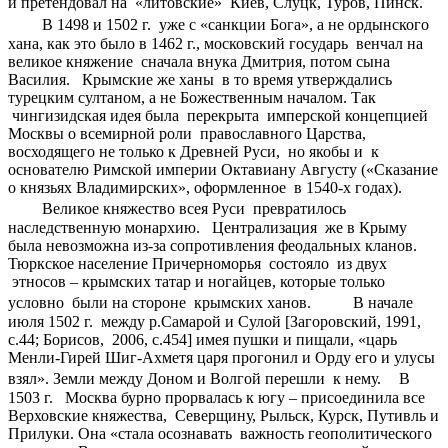
и претендовал на «литовские» Киев, Слуцк, Туров, Пинск.
В 1498 и 1502 г. уже с «санкции Бога», а не ордынского
хана, как это было в 1462 г., московский государь венчал на
великое княжение сначала внука Дмитрия, потом сына
Василия. Крымские же ханы в то время утверждались
турецким султаном, а не Божественным началом. Так
чингизидская идея была перекрыта имперской концепцией
Москвы о всемирной роли православного Царства,
восходящего не только к Древней Руси, но якобы и к
основателю Римской империи Октавиану Августу («Сказание
о князьях Владимирских», оформленное в 1540-х годах).
Великое княжество всея Руси превратилось
наследственную монархию. Централизация же в Крыму
была невозможна из-за сопротивления феодальных кланов.
Тюркское население Причерноморья состояло из двух
этносов – крымских татар и ногайцев, которые только
условно были на стороне крымских ханов. В начале
июля 1502 г. между р.Самарой и Сулой [Загоровский, 1991,
с.44; Борисов, 2006, с.454] имея пушки и пищали, «царь
Менли-Гирей Шиг-Ахметя царя прогонил и Орду его и улусы
взял». Земли между Доном и Волгой перешли к нему. В
1503 г. Москва бурно прорвалась к югу – присоединила все
Верховские княжества, Северщину, Рыльск, Курск, Путивль и
Прилуки. Она «стала осознавать важность геополитического