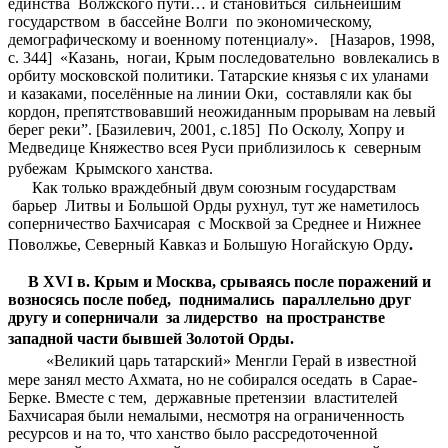
единства Волжского пути… и становиться сильнейшим
государством в бассейне Волги по экономическому,
демографическому и военному потенциалу». [Назаров, 1998,
с. 344] «Казань, ногаи, Крым последовательно вовлекались в
орбиту московской политики. Татарские князья с их уланами
и казаками, поселённые на линии Оки, составляли как бы
кордон, препятствовавший неожиданным прорывам на левый
берег реки”. [Базилевич, 2001, c.185] По Осколу, Хопру и
Медведице Княжество всея Руси приблизилось к северным
рубежам Крымского ханства.
Как только враждебный двум союзным государствам
барьер Литвы и Большой Орды рухнул, тут же наметилось
соперничество Бахчисарая с Москвой за Среднее и Нижнее
Поволжье, Северный Кавказ и Большую Ногайскую Орду
.
В
XVI
в. Крым и Москва, срываясь после поражений и
возносясь после побед,
поднимались
параллельно друг
другу и соперничали
за лидерство
на пространстве
западной части бывшей Золотой Орды.
«Великий царь татарский» Менгли Герай в известной
мере занял место Ахмата, но не собирался оседать в Сарае-
Берке. Вместе с тем, державные претензии властителей
Бахчисарая были немалыми, несмотря на ограниченность
ресурсов и на то, что ханство было рассредоточенной