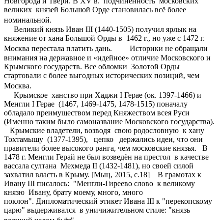
Новгорода и Твери. В XV в. подчинённость московских
великих князей Большой Орде становилась всё более
номинальной.
Великий князь Иван III (1440-1505) получил ярлык на
княжение от хана Большой Орды в 1462 г., но уже с 1472 г.
Москва перестала платить дань. Историки не обращали
внимания на державное и «идейное» отличие Московского и
Крымского государств. Все обломки Золотой Орды
стартовали с более выгодных исторических позиций, чем
Москва.
Крымское ханство при Хаджи I Герае (ок. 1397-1466) и
Менгли I Герае (1467, 1469-1475, 1478-1515) поначалу
обладало преимуществом перед Княжеством всея Руси
(Именно таким было самоназвание Московского государства).
Крымские владетели, возводя свою родословную к хану
Тохтамышу (1377-1395), цепко держались идеи, что они
правители более высокого ранга, чем московские князья. В
1478 г. Менгли Герай не был возведён на престол в качестве
вассала султана Мехмеда II (1432-1481), но cвоей силой
захватил власть в Крыму. [Мыц, 2015, c.18] В грамотах к
Ивану III писалось: "Менгли-Гиреево слово к великому
князю Ивану, брату моему, много, много
поклон". Дипломатический этикет Ивана III к "перекопскому
царю" выдерживался в уничижительном стиле: "князь