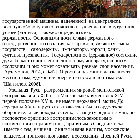
государственной машины, нацеленной на централизм,
военную оборону или экспансию и укрепление внутренних
устоев (этатизм) - можно определить как
державность. Основными носителями державного
(государственного) сознания как правило, являются главы
государств - самодержцы, императоры, короли, ханы,
султаны, президенты. Государственное (державное) состояние
духа бывает свойственно чиновному аппарату, военным
сословиям и оно может охватывать разные слои населения.
[Артамонов, 2014, с.9-42] О росте и угасании державности,
мессионизма, «духовной энергии» и эксансионизма см.
[Шапталов, 2008].
Удельная Русь, разгромленная мировой монгольской
супердержавой в XIII в. и Московское княжество в XIV –
первой половине XV в. не имели державной мощи. До
середины XV в. в русских княжествах была гордость за
оборонительные походы в степь, за защиту родной земли, но
господство ордынцев воспринималось законным в
соответствии с правом силы, принятым в Средние века.
Вместе с тем, начиная с князя Ивана Калиты, московские
владетели приняли программу воссоздания Древней Руси.