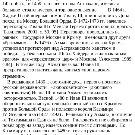
1455-56 гг., в 1459 г. от неё отпала Астрахань, имевшая
большое стратегическое и торговое значение. В 1464 г.
Хаджи Герай впервые помог Ивану III, приостановив у Дона
поход на Москву Большой Орды. В 1472-1473 гг. начались
переговоры Ивана III с Менгли Гераем против общих врагов.
[Базилевич, 2001, с. 59, 95]
Переговоры проводились на
равных – государи в Москве и Крыму именовали друг друга
«братьями». В 1476 г. Ахмат временно завоевал Крым,
установил протекторат над Астраханским ханством и
победил узбекского хана Шейх-Хайдера и стал «заклятым
врагом» для «перекопского царя» и Москвы. [Алексеев, 1989,
c.84] В том же году Ахмат вызывал Ивана III,
прекратившего платить дань, явиться «при царском
стремени».
В решающем 1480 г. состояние духа первого носителя
русской державности - «любосоветного» (любящего
советоваться) Ивана III и хана Ахмата отличалось
осторожностью. Весной 1480 г. Иван III заключил
оборонительно-наступательный военный союз с Крымом
против Большой Орды и польского короля Казимира
IV Ягеллончика (1427-1492) . Решимости у Ахмата, в отличие
от Тохтамыша и Едигея не было. Рисковать он не собирался и
повёл орду на запад, надеясь соединиться с литовцами. Но
Казимиру в начале осени 1480 г. связал руки «царь