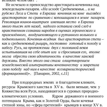
великий челом бьёт".
Не исчезало и превосходство аристократа-кочевника над
земледельцем-пахарем.
«На исходе Средневековья… и на
рубеже Леса и Степи
в Евразии
кочевник на коне
выглядел
аристократом
по сравнению с копошащимся в земле
пахарем.
Революция воинов-кшатриев
имевшая место
в Евразии
много тысяч лет назад,
надолго оставила свой след в
нравственном сознании народов в оценках героического и
приземлённого,
воодушевляющего и рутинного вольного и
подневольного. Кочевник-всадник
был аристократом степи –
как и средневековый рыцарь, постоянно
готовый к походу и
набегу. Русь, на протяжении
двух с половиной веков
испытывавшая на себе опыт ига
и сбросившая его,
вполне
могла
обрести свою идентичность
в качестве ханской
державы. Вместо этого она стала
олицетворением
земледельческой альтернативы кочевничеству
и закрепила
свою победу
над ним в качестве
всемирноисторической
(формационной
)». [Панарин, 2002, с
.
11]
При плодородных землях и благодатном климате,
ресурсы Крымского ханства в XV в. были меньше, чем у
Княжества всея Руси, находившегося в суровых природно-
климатических условиях. Ядром державного и военного
потенциала Крыма, как и Золотой Орды, были кочевья
степной зоны, но «сфера претензий» крымцев в конце XV в.