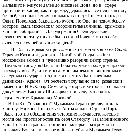
Кальмиус и Миус и далее до низовьев Дона, но в «сфере
претензий» ханов, как и прежде, держалось всё нейтральное,
без осёдлого населения и крымских стад «Поле» вплоть до
Оки и Поволжья. Закреплять рубеж по Оке, на левом берегу
которой была московская оборонительная линия, крымские
ханы не собирались. Для удержания Среднерусской
возвышенности у них не было сил. «Поле» само по себе
считалось лучшей для них защитой.
В 1521 г. крымцы при содействии конников хана Сахиб
Герая из Казани и джигитов Ногайской Орды разбили
московские войска и чудовищно разорили центр страны.
«Великий государь Василий Божиею милостью един правый
государь всеа Русии и иным многим землем восточным и
северным государь» подписал грамоту быть «вечным
данником» Крыма. От бесчестья случайно спас рязанский
наместник И.В.Хабар-Симский, который хитростью овладел
документом Василия III и сорвал попытку утвердить
верховенство Крыма над Москвой.
В 1523 г. "окаянный" Мухаммед Герай присоединил к
ханству Нижнее Поволжье с Астраханью. Однако Порта
была против объединения татарских государств, которые
могли бы противопоставить себя Стамбулу. На амбициозного
хана Порта натравила ногайцев, которые разгромили в
низовьях Волги крымское войско и убили Мухаммед Герая.