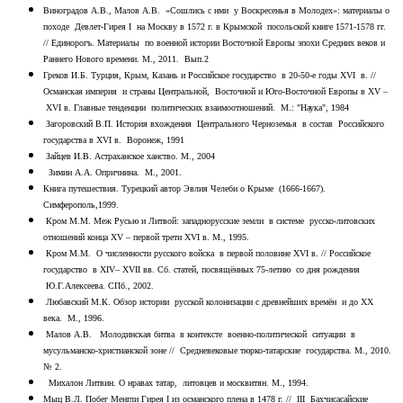
Виноградов А.В., Малов А.В. «Сошлись с нми у Воскресенья в Молодех»: материалы о
походе Девлет-Гирея I на Москву в 1572 г. в Крымской посольской книге 1571-1578 гг.
// Единорогъ. Материалы по военной истории Восточной Европы эпохи Средних веков и
Раннего Нового времени. М., 2011. Вып.2
Греков И.Б. Турция, Крым, Казань и Российское государство в 20-50-е годы XVI в. //
Османская империя и страны Центральной, Восточной и Юго-Восточной Европы в XV –
XVI в. Главные тенденции политических взаимоотношений. М.: "Наука", 1984
Загоровский В.П. История вхождения Центрального Черноземья в состав Российского
государства в XVI в. Воронеж, 1991
Зайцев И.В. Астраханское ханство. М., 2004
Зимин А.А. Опричнина. М., 2001.
Книга путешествия. Турецкий автор Эвлия Челеби о Крыме (1666-1667).
Симферополь,1999.
Кром М.М. Меж Русью и Литвой: западнорусские земли в системе русско-литовских
отношений конца XV – первой трети XVI в. М., 1995.
Кром М.М. О численности русского войска в первой половине XVI в. // Российское
государство в ХIV– XVII вв. Сб. статей, посвящённых 75-летию со дня рождения
Ю.Г.Алексеева. СПб., 2002.
Любавский М.К. Обзор истории русской колонизации с древнейших времён и до ХХ
века. М., 1996.
Малов А.В. Молодинская битва в контексте военно-политической ситуации в
мусульманско-христианской зоне // Средневековые тюрко-татарские государства. М., 2010.
№ 2.
Михалон Литвин. О нравах татар, литовцев и москвитян. М., 1994.
Мыц В.Л. Побег Менгли Гирея I из османского плена в 1478 г. // III Бахчисасайские