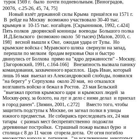
турок 1569 г. было почти подневольным. [Виноградов,
2007б, с.25-26, 45, 74, 75]
Новый взлёт державной силы Крыма пришёлся на 1571 г.
В рейде на Москву возможно участвовало 30-40 тыс.
крымцев и 10-15 тыс. ногайцев. [Скрынников, 1992, с.424]
Пять полков дворянской конницы воеводы Большого полка
И.Д.Бельского (возможно около 50 тысяч) [Малов, 2010, с.
198] весной вышли к Оке, ожидая удара от Тулы. Но
крымские войска с Муравского шляха свернули на запад,
перешли по мелким бродам верховья Оки и быстро
двинулись от Болхова прямо на "ядро державности" - Москву.
[Загоровский, 1991, с.164-166] Внезапность вызвала панику
командования, захваченного врасплох. Царь Иван, который
лишь 16 мая выехал из Александровской слободы, появился
"на берегу" у Серпухова около 20 мая, но отказался
возглавить войско и бежал в Ростов. 23 мая Бельский
"выезжал против крымского царя и крымских людей за
Москву-реку, за болото, на луг и дело с ними делал и приехал
в город ранен". [Зимин, 2001, с.272] Вместо того, чтобы
защитить подступы к Москве, он загнал полки в улицы
южного предместья. Не собираясь преследовать их, 24 мая
татары с разных мест беспрепятственно подожгли
деревянные постройки. Страшный пожар вызвал бурю и
столица с 8 до 11 часов сгорела дотла. От огня погибло
множество народа и ратников, "за исключением некоторых