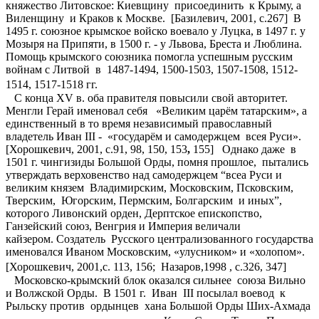
княжество Литовское: Киевщину присоединить к Крыму, а
Виленщину и Краков к Москве. [Базилевич, 2001, c.267] В
1495 г. союзное крымское войско воевало у Луцка, в 1497 г. у
Мозыря на Припяти, в 1500 г. - у Львова, Бреста и Люблина.
Помощь крымского союзника помогла успешным русским
войнам с Литвой в 1487-1494, 1500-1503, 1507-1508, 1512-
1514, 1517-1518 гг.
С конца XV в. оба правителя повысили свой авторитет.
Менгли Герай именовал себя «Великим царём татарским», а
единственный в то время независимый православный
владетель Иван III - «государём и самодержцем всея Руси».
[Хорошкевич, 2001, с.91, 98, 150, 153
,
155] Однако даже в
1501 г. чингизиды Большой Орды, помня прошлое, пытались
утверждать верховенство над самодержцем “всеа Руси и
великим князем Владимирским, Московским, Псковским,
Тверским, Югорским, Пермским, Болгарским и иных”,
которого Ливонский орден, Дерптское епископство,
Ганзейский союз, Венгрия и Империя величали
кайзером. Создатель Русского централизованного государства
именовался Иваном Московским, «улусником» и «холопом».
[Хорошкевич, 2001,c. 113, 156; Назаров,1998 , c.326, 347]
Московско-крымский блок оказался сильнее союза Вильно
и Волжской Орды. В 1501 г. Иван III посылал воевод к
Рыльску против ордынцев хана Большой Орды Ших-Ахмада