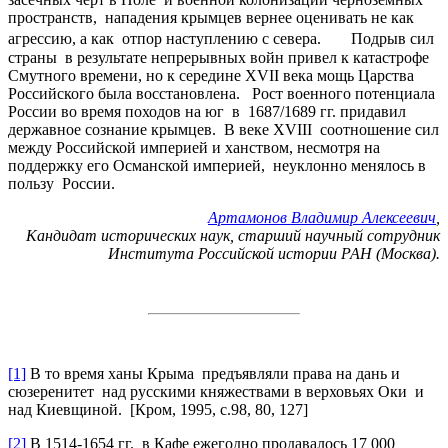
пространств, нападения крымцев вернее оценивать не как
агрессию, а как отпор наступлению с севера. Подрыв сил
страны в результате непрерывных войн привел к катастрофе
Смутного времени, но к середине XVII века мощь Царства
Российского была восстановлена. Рост военного потенциала
России во время походов на юг в 1687/1689 гг. придавил
державное сознание крымцев. В веке XVIII соотношение сил
между Российской империей и ханством, несмотря на
поддержку его Османской империей, неуклонно менялось в
пользу России.
Артамонов Владимир Алексеевич
,
Кандидат исторических наук, старший научный сотрудник
Института Российской истории РАН (Москва).
[1]
В то время ханы Крыма предъявляли права на дань и
сюзеренитет над русскими княжествами в верховьях Оки и
над Киевщиной. [Кром, 1995, с.98, 80, 127]
[2]
В 1514-1654 гг. в Кафе ежегодно продавалось 17 000