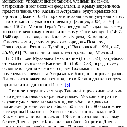
монархией, управлявшейся ханами, членами их семей,
татарскими и ногайскими феодалами. В Крыму закрепилось
представление, что Казань и Астрахань будут крымскими
юртами. (Даже в 1654 г. крымские ханы были уверены в том,
что эти ханства удастся отвоевать). [Зайцев, 2004, с.176] 2
июля 1507 г. Менгли Герай "великодушно" выдал польскому
королю и великому князю литовскому Сигизмунду I (1467-
1548) ярлык на владение Киевом, Луцком, Каменцем,
Смоленском и десятком русских городов - Псковом,
Новгородом, Рязанью, Тулой и др.)[Загоровский, 1991, с.47,
49-50, 61] Всплывали и планы господства над Москвой.
В 1518 г. хан Мухаммед I «великий» (1515-1523) затребовал
от «московского бея» Василия III (1505-1533) передать ему
бывшие владения «великого царя» Тохтамыша, он
намеревался воевать за Астрахань и Киев, планировал раздел
Литовского княжества и считал, что в Казани должен сидеть
представитель династии Гераев.
[3]
Степное пограничье между Таврией и русскими землями
в то время оставалось «распахнутым». Московские рати в
случае нужды накапливались вдоль Оки, а крымско-
ногайские (в количестве не более 60 тысяч) на 800 км южнее -
в северном Приазовье. Хотя северная граница владений
Крымского ханства вплоть до 1783 г. проходила по левому
берегу Днепра, речке Конские воды (левый приток Днепра
чуть ниже порогов) и по степям Приазовья до верховьев рек