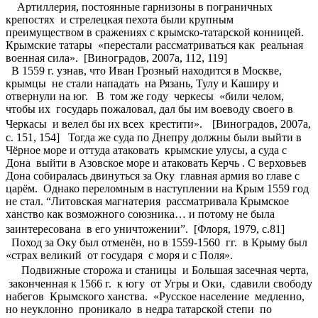
Артиллерия, постоянные гарнизоны в пограничных
крепостях и стрелецкая пехота были крупным
преимуществом в сражениях с крымско-татарской конницей.
Крымские татары «перестали рассматриваться как реальная
военная сила». [Виноградов, 2007a, 112, 119]
В 1559 г. узнав, что Иван Грозный находится в Москве,
крымцы не стали нападать на Рязань, Тулу и Каширу и
отвернули на юг. В том же году черкесы «били челом,
чтобы их государь пожаловал, дал бы им воеводу своего в
Черкасы и велел бы их всех крестити». [Виноградов, 2007а,
с. 151, 154] Тогда же суда по Днепру должны были выйти в
Чёрное море и оттуда атаковать крымские улусы, а суда с
Дона выйти в Азовское море и атаковать Керчь . С верховьев
Дона собиралась двинуться за Оку главная армия во главе с
царём. Однако переломным в наступлении на Крым 1559 год
не стал. “Литовская магнатерия рассматривала Крымское
ханство как возможного союзника… и потому не была
заинтересована в его уничтожении”. [Флоря, 1979, с.81]
Поход за Оку был отменён, но в 1559-1560 гг. в Крыму был
«страх великий от государя с моря и с Поля».
Подвижные сторожа и станицы и Большая засечная черта,
законченная к 1566 г. к югу от Угры и Оки, сдавили свободу
набегов Крымского ханства. «Русское население медленно,
но неуклонно проникало в недра татарской степи по