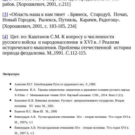
рабов. [Хорошкевич, 2001, с.211]
[3]
«Область наша к нам тянет - Брянеск, Стародуб, Почап,
Новый Городок, Рылекск, Путивль, Карачев, Радогощ».
[Хорошкевич, 2001, c. 183-185, 234]
[4]
Цит. по: Каштанов С.М. К вопросу о численности
русского войска и народонаселения в XVI в. // Реализм
исторического мышления. Проблемы отечественной истории
периода феодализма. М.,1991. С.112-115.
Литература:
Алексеев Ю.Г. Освобождение Руси от ордынского ига. Л.,1989.
Артамонов В.А. Героика патриотизма: патриотизм и державное сознание русского народа
X-XXвв. // Меншиковские чтения 2014. Научный альманах. СПб., 2014. Вып.5 (12).
Базилевич К.В. Внешняя политика Русского централизованного государства. Вторая
половина XV века. М., 2001.
Борисов Н.С. Иван III. М., 2006
Виноградов А.В. Русско-крымские отношения 50-е - вторая половина 70-х годов XVI в.
М., 2007a, ч.1
Виноградов А.В. Русско-крымские отношения 50-е - вторая половина 70-х годов XVI в.
М., 2007 б, ч.2