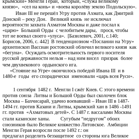
крымский» Менгли Герай, который, «служа великому
князю», «сел на конь» и «воева королёву землю Подольскую».
Иван III не перешёл Угру против Ахмата, как Дмитрий
Донской – реку Дон. Великий князь не исключал
вероятности захвата Ахматом Москвы и даже послал к
«царю» Большой Орды с челобитьем дары, прося, чтобы
тот не воевал своего «улуса». [Базилевич, 2001, c.140;
Борисов, 2006, c. 442] В тенденциозном «Послании на Угру»
архиепископ Вассиан ростовский обличил великого князя как
«бегуна». Осуждать осмотрительность первого носителя
русской державности нельзя – над ним висел призрак более
чем двухвекового ордынского ига.
«Стояние на Угре» окончилось победой Ивана III и в
1480-е годы его спорадически именовали «царь всея Руси».
1 сентября 1482 г. Менгли I сжёг Киев. С этого времени
против союза Литвы и Большой Орды был сколочен блок
Москва – Бахчисарай, удачно воевавший – Иван III в 1487-
1494 гг. против Казани и Литвы, крымский хан в 1486 -1491
гг. против «Ахматовых детей». С 1487 г. вассалами Москвы
стали казанские ханы. Сугубым “недругом” обоих
союзников было Великое княжество Литовское. Амбиции
Менгли Герая возросли после 1492 г.: он
предлагал разделить беззащитное со стороны юга Великое