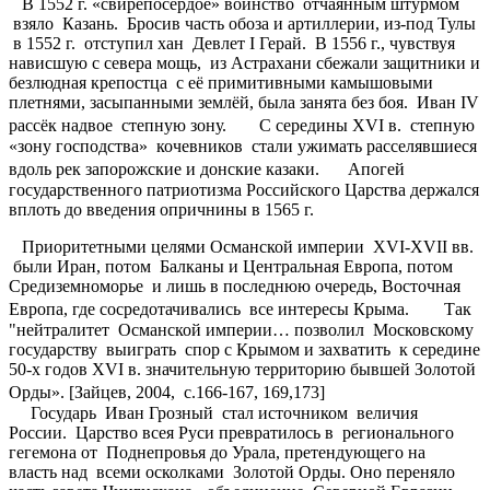
В 1552 г. «свирепосердое» воинство отчаянным штурмом
взяло Казань. Бросив часть обоза и артиллерии, из-под Тулы
в 1552 г. отступил хан Девлет I Герай. В 1556 г., чувствуя
нависшую с севера мощь, из Астрахани сбежали защитники и
безлюдная крепостца с её примитивными камышовыми
плетнями, засыпанными землёй, была занята без боя. Иван IV
рассёк надвое степную зону. С середины XVI в. степную
«зону господства» кочевников стали ужимать расселявшиеся
вдоль рек запорожские и донские казаки. Апогей
государственного патриотизма Российского Царства держался
вплоть до введения опричнины в 1565 г.
Приоритетными целями Османской империи XVI-XVII вв.
были Иран, потом Балканы и Центральная Европа, потом
Средиземноморье и лишь в последнюю очередь, Восточная
Европа, где сосредотачивались все интересы Крыма. Так
"нейтралитет Османской империи… позволил Московскому
государству выиграть спор с Крымом и захватить к середине
50-х годов XVI в. значительную территорию бывшей Золотой
Орды». [Зайцев, 2004, с.166-167, 169,173]
Государь Иван Грозный стал источником величия
России. Царство всея Руси превратилось в регионального
гегемона от Поднепровья до Урала, претендующего на
власть над всеми осколками Золотой Орды. Оно переняло