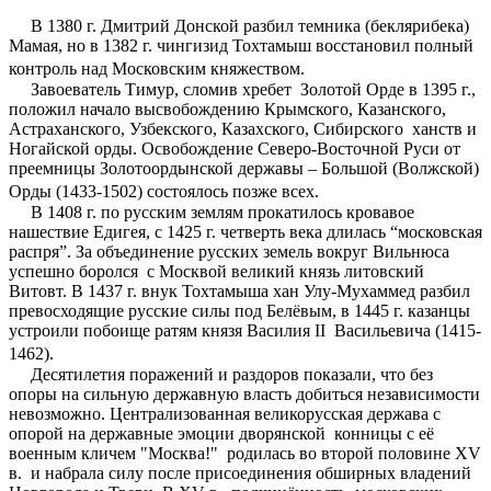
В 1380 г. Дмитрий Донской разбил темника (беклярибека)
Мамая, но в 1382 г. чингизид Тохтамыш восстановил полный
контроль над Московским княжеством.
Завоеватель Тимур, сломив хребет Золотой Орде в 1395 г.,
положил начало высвобождению Крымского, Казанского,
Астраханского, Узбекского, Казахского, Сибирского ханств и
Ногайской орды. Освобождение Северо-Восточной Руси от
преемницы Золотоордынской державы – Большой (Волжской)
Орды (1433-1502) состоялось позже всех.
В 1408 г. по русским землям прокатилось кровавое
нашествие Едигея, с 1425 г. четверть века длилась “московская
распря”. За объединение русских земель вокруг Вильнюса
успешно боролся с Москвой великий князь литовский
Витовт. В 1437 г. внук Тохтамыша хан Улу-Мухаммед разбил
превосходящие русские силы под Белёвым, в 1445 г. казанцы
устроили побоище ратям князя Василия II Васильевича (1415-
1462).
Десятилетия поражений и раздоров показали, что без
опоры на сильную державную власть добиться независимости
невозможно. Централизованная великорусская держава с
опорой на державные эмоции дворянской конницы с её
военным кличем "Москва!" родилась во второй половине XV
в. и набрала силу после присоединения обширных владений