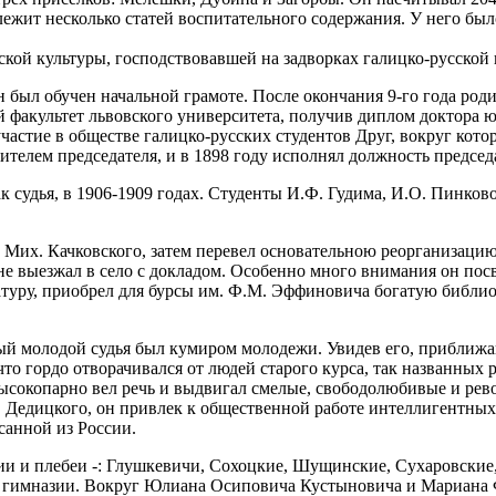
длежит несколько статей воспитательного содержания. У него бы
ской культуры, господствовавшей на задворках галицко-русской
н был обучен начальной грамоте. После окончания 9-го года ро
 факультет львовского университета, получив диплом доктора 
астие в обществе галицко-русских студентов Друг, вокруг кот
тителем председателя, и в 1898 году исполнял должность председ
 судья, в 1906-1909 годах. Студенты И.Ф. Гудима, И.О. Пинков
 Мих. Качковского, затем перевел основательною реорганизацию 
 не выезжал в село с докладом. Особенно много внимания он по
туру, приобрел для бурсы им. Ф.М. Эффиновича богатую библиот
й молодой судья был кумиром молодежи. Увидев его, приближа
, что гордо отворачивался от людей старого курса, так названны
 высокопарно вел речь и выдвигал смелые, свободолюбивые и р
А. Дедицкого, он привлек к общественной работе интеллигентн
анной из России.
ции и плебеи -: Глушкевичи, Сохоцкие, Шущинские, Сухаровски
в гимназии. Вокруг Юлиана Осиповича Кустыновича и Мариана 