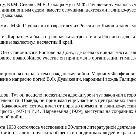
цу, Ю.М. Секало, М.Е. Сохоцкому и М.Ф. Глушкевичу удалось сча
 дивизионным судом, вместе с лучшими деятелями галицко-русс
. Дьяковым.
мия. М.Ф. Глушкевич возвратился из России во Львов и занял ме
из Карпат. Эта была страшная катастрофа и для России и для Г
щины захлестнул несчастный край.
Он остановился в Ростове на Дону, где осела основная масса г
ное право. Живое участие он принимал в организации гимназии 
олюционная волна, затем гражданская война. Мариану Феофилови
ршенно напрасно погиб В.Ф. Дудыкевич, народный вождь Галицкой
ов. Тут он всецело посвятился адвокатуре и тут закончил втор
тельности. Правда, он принимал еще участие в центральных гал
 Качковского, сотрудничал от поры до времени в галицко-русски
цкого (1927) и И.И. Шараневича (1929), выступал на собраниях 
ровой войны.
рта 1930 состоялось чествование 30-летия литературной деятел
твий от галицко-русских обществ и поодиноких людей в краю и