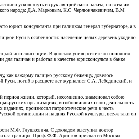
стливо ускользнуть из рук австрийского палача, но всем им
кого народа: Д.А. Марковым, К.С. Черлюнчакевичем, В.М.
сто юрист-консультанта при галицком генерал-губернаторе, а в
алицкой Руси в особенности: население целых деревень уходило
алицкой интеллигенции. В донском университете он пополнил
для галичан и работал в качестве юрисконсульта в банке
чу, как каждому галицко-русскому беженцу, довелось
 Руси, погиб в расцвете лет журналист С.А. Лебединский, и
ой период жизни, который, несомненно, знаменовал собою
ицко-русских организациях, возобновивших свою деятельность
х изданиях, произносил патриотические речи в честь
Русской организации и на днях Русской культуры, все-ж таки он
ьности М.Ф. Глушкевича. С докладом выступил доктор
 из-за границы. Проф. Ф.Ф. Аристов прислал из Москвы