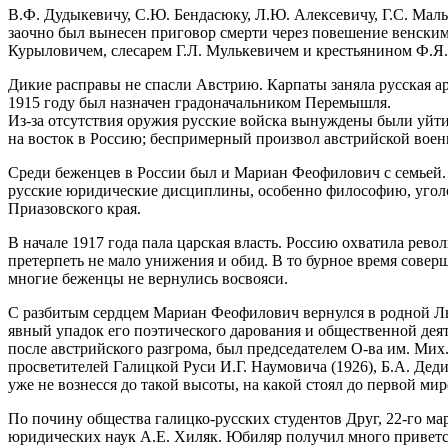
В.Ф. Дудыкевичу, С.Ю. Бендасюку, Л.Ю. Алексевичу, Г.С. Маль
заочно был вынесен приговор смерти через повешение венским
Курыловичем, слесарем Г.Л. Мулькевичем и крестьянином Ф.Я
Дикие расправы не спасли Австрию. Карпаты заняла русская ар
1915 году был назначен градоначальником Перемышля.
Из-за отсутствия оружия русские войска вынуждены были уйти 
на восток в Россию; беспримерный произвол австрийской воен
Среди беженцев в России был и Мариан Феофилович с семьей. 
русские юридические дисциплины, особенно философию, уголов
Приазовского края.
В начале 1917 года пала царская власть. Россию охватила рев
претерпеть не мало унижения и обид. В то бурное время сове
многие беженцы не вернулись восвояси.
С разбитым сердцем Мариан Феофилович вернулся в родной Льв
явный упадок его поэтического дарования и общественной дея
после австрийского разгрома, был председателем О-ва им. Мих.
просветителей Галицкой Руси И.Г. Наумовича (1926), Б.А. Деди
уже не вознесся до такой высоты, на какой стоял до первой ми
По почину общества галицко-русских студентов Друг, 22-го ма
юридических наук А.Е. Хиляк. Юбиляр получил много приветс