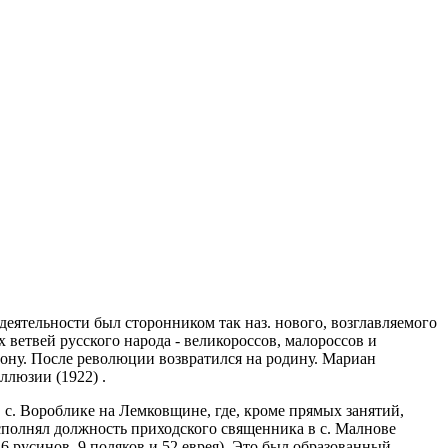
еятельности был сторонником так наз. нового, возглавляемого
 ветвей русского народа - великороссов, малороссов и
 Дону. После революции возвратился на родину. Мариан
ллюзии (1922) .
 с. Вороблике на Лемковщине, где, кроме прямых занятий,
сполнял должность приходского священника в с. Малнове
 русинов, 9 поляков и 52 еврея). Это был образованный