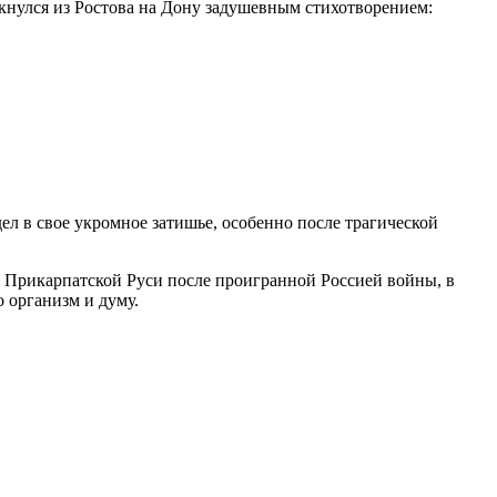
икнулся из Ростова на Дону задушевным стихотворением:
ел в свое укромное затишье, особенно после трагической
у Прикарпатской Руси после проигранной Россией войны, в
 организм и думу.