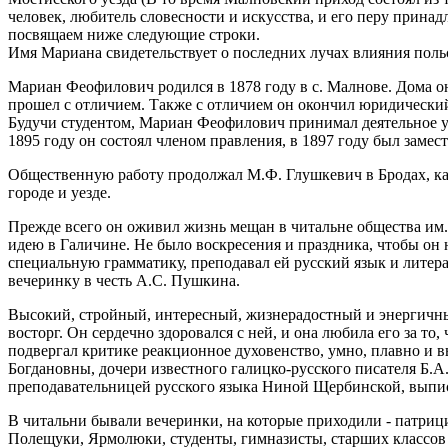
человек, любитель словесности и искусства, и его перу прина
посвящаем ниже следующие строки.
Имя Мариана свидетельствует о последних лучах влияния поль
Мариан Феофилович родился в 1878 году в с. Малнове. Дома о
прошел с отличием. Также с отличием он окончил юридический
Будучи студентом, Мариан Феофилович принимал деятельное уч
1895 году он состоял членом правления, в 1897 году был замес
Общественную работу продолжал М.Ф. Глушкевич в Бродах, как
городе и уезде.
Прежде всего он оживил жизнь мещан в читальне общества им.
идею в Галичине. Не было воскресения и праздника, чтобы он
специальную грамматику, преподавал ей русский язык и литера
вечеринку в честь А.С. Пушкина.
Высокий, стройный, интересный, жизнерадостный и энергичны
восторг. Он сердечно здоровался с ней, и она любила его за то
подвергал критике реакционное духовенство, умно, плавно и
Богдановны, дочери известного галицко-русского писателя Б.
преподавательницей русского языка Ниной Щербинской, выпис
В читальни бывали вечеринки, на которые приходили - патри
Полещуки, Ярмолюки, студенты, гимназисты, старших классо