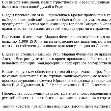
Все вместе танцевали, пели патриотические и революционные п
были охвачены одной думой о Родине.
В годы пребывания М.Ф. Глушкевича в Бродах произошли в уез
выборов в австрийский парламент был избран депутатом докто
председатель Русской организации доктор прав Владимир Феоф
правительства, не выдвигал своей кандидатуры ни в парламен
Выслужив 10 лет в суде, Мариан Феофилович перебросился на 
практику (1909-1910), и затем действовал как защитник по уг
от открыл собственную адвокатскую консультацию во Львове.
В древней столице Галицкой Руси Мариан Феофилович привлек 
Австро-Венгрии, уже открыто ориентировались на Россию, закр
ненависть полиции, жандармерии и всех органов государственн
В галицко-русском обществе с тревогой поднимался пафос бор
по самым чувствительным струнам галицко-русской молодежи и
процесса журналиста Семена Юрьевича Бендасюка и товарищей
были В.Ф. Дудыкевич, К.С. Черлюнчакевич и Л.Ю. Алексевич. Н
Процесс, в продолжении двух лет тщательно подготовленный а
русской общественности быстро сменился неслыханным горем. 
Тысячи крестьян повисли на виселицах, тысячи пали жертвой п