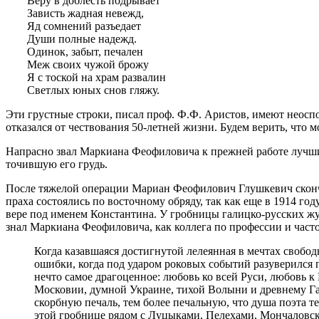
Веру в доблесть подрывает
Зависть жадная невежд,
Яд сомнений разъедает
Души полные надежд.
Одинок, забыт, печален
Меж своих чужой брожу
Я с тоской на храм развалин
Светлых юных снов гляжу.
Эти грустные строки, писал проф. Ф.Ф. Аристов, имеют неоспо
отказался от чествования 50-летней жизни. Будем верить, что
Напрасно звал Маркиана Феофиловича к прежней работе лучший 
точившую его грудь.
После тяжелой операции Мариан Феофилович Глушкевич скончал
праха состоялись по восточному обряду, так как еще в 1914 г
вере под именем Константина. У гробницы галицко-русских ж
знал Маркиана Феофиловича, как коллега по профессии и част
Когда казавшаяся достигнутой лелеянная в мечтах своб
ошибки, когда под ударом роковых событий разуверился 
нечто самое драгоценное: любовь ко всей Руси, любовь к
Московии, думной Украине, тихой Волыни и древнему Гал
скорбную печаль, тем более печальную, что душа поэта те
этой гробнице рядом с Луцыками, Пелехами, Мончаловс