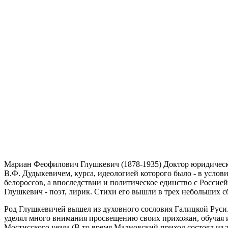
Мариан Феофилович Глушкевич (1878-1935) Доктор юридических 
В.Ф. Дудыкевичем, курса, идеологией которого было - в услови
белороссов, а впоследствии и политическое единство с Россией
Глушкевич - поэт, лирик. Стихи его вышли в трех небольших с
Род Глушкевичей вышел из духовного сословия Галицкой Руси.
уделял много внимания просвещению своих прихожан, обучая и
Мостисского уезда (В то время Малновский приход состоял из 