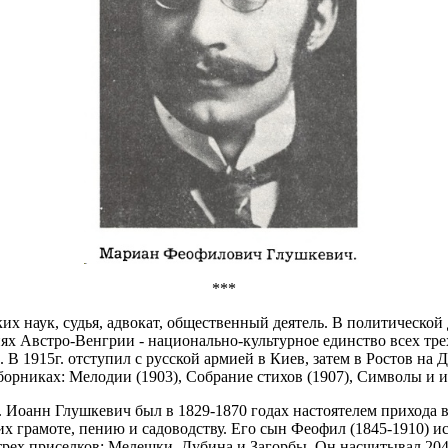
***
наук, судья, адвокат, общественный деятель. В политической д
ях Австро-Венгрии - национально-культурное единство всех трех
. В 1915г. отступил с русской армией в Киев, затем в Ростов на
борниках: Мелодии (1903), Собрание стихов (1907), Символы и и
 Иоанн Глушкевич был в 1829-1870 годах настоятелем прихода в
х грамоте, пению и садоводству. Его сын Феофил (1845-1910) и
трех приселков: Мелешки, Дубина и Загорбы. Он насчитывал 2046