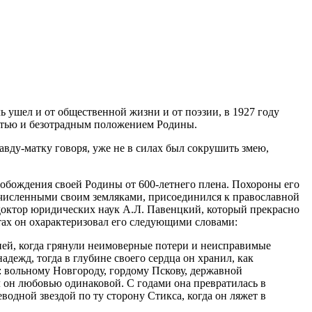
ь ушел и от общественной жизни и от поэзии, в 1927 году
лостью и безотрадным положением Родины.
вду-матку говоря, уже не в силах был сокрушить змею,
обождения своей Родины от 600-летнего плена. Похороны его
огочисленными своим земляками, присоединился к православной
доктор юридических наук А.Л. Павенцкий, который прекрасно
тах он охарактеризовал его следующими словами:
ней, когда грянули неимоверные потери и неисправимые
ежд, тогда в глубине своего сердца он хранил, как
м: вольному Новгороду, гордому Пскову, державной
 он любовью одинаковой. С годами она превратилась в
еводной звездой по ту сторону Стикса, когда он ляжет в