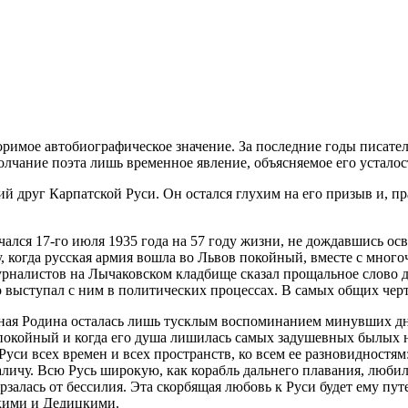
римое автобиографическое значение. За последние годы писател
 молчание поэта лишь временное явление, объясняемое его уста
друг Карпатской Руси. Он остался глухим на его призыв и, пра
ся 17-го июля 1935 года на 57 году жизни, не дождавшись осв
оду, когда русская армия вошла во Львов покойный, вместе с мн
урналистов на Лычаковском кладбище сказал прощальное слово 
о выступал с ним в политических процессах. В самых общих чер
одная Родина осталась лишь тусклым воспоминанием минувших д
покойный и когда его душа лишилась самых задушевных былых над
 Руси всех времен и всех пространств, ко всем ее разновидностя
ичу. Всю Русь широкую, как корабль дальнего плавания, любил
рзалась от бессилия. Эта скорбящая любовь к Руси будет ему пут
кими и Дедицкими.