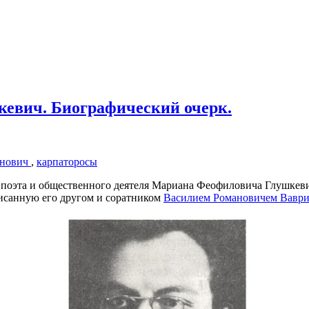
кевич. Биографический очерк.
анович
,
карпаторосы
 поэта и общественного деятеля Мариана Феофиловича Глушкевич
писанную его другом и соратником
Василием Романовичем Ваврик