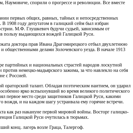
м, Наумовиче, спорили о прогрессе и революции. Все вместе
вании первых общих, равных, тайных и непосредственных
 В 1908 году депутатом в галицкий сейм был избран
стрии. М.Ф. Глушкевич будучи судьей, зависимым от
й в пользу выдающихся вождей Галицкой Руси.
двоката доктора прав Ивана Драгомирецкого отбыл двухлетнюю
я и общественными делами Золочевского уезда. В начале 1913
аре партийных и национальных страстей народов лоскутной
 против немецко-мадьярского зажима, за что навлекло на себя
не с Россией.
й ораторский талант. Обладая поэтическим наитием, он ударил
, особенно ярко вспыхнувший во время великого политического
л первое место среди защитников Галицкой Руси, какими
 вождя, и на каждом шагу устраивала ему горячие встречи.
та как раз накануне первой мировой войны. Восторг галицко-
енция Галицкой Руси очутилась в тюрьмах.
ший конц. лагерь возле Граца, Талергоф.