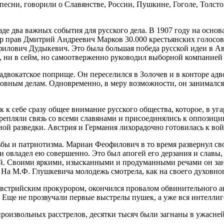
есни, говорили о Славянстве, России, Пушкине, Гоголе, Толсто
де два важных события для русского дела. В 1907 году на осно
р прав Дмитрий Андреевич Марков 30.000 крестьянских голосов.
илович Дудыкевич. Это была большая победа русской идеи в Ав
т, ни в сейм, но самоотверженно руководил выборной компание
адвокатское поприще. Он переселился в Золочев и в конторе а
оловным делам. Одновременно, в меру возможности, он занималс
к себе сразу общее внимание русского общества, которое, в уг
епляли связь со всеми славянами и присоединялись к оппозиции
ой разведки. Австрия и Германия лихорадочно готовилась к вой
ьбы и патриотизма. Мариан Феофилович в то время развернул сво
 овладел ею совершенно. Это был апогей его дерзания и славы
. Своими яркими, изысканными и продуманными речами он заня
а М.Ф. Глушкевича молодежь смотрела, как на своего духовного
встрийским прокурором, окончился провалом обвинительного ак
Еще не прозвучали первые выстрелы пушек, а уже вся интеллиг
роизвольных расстрелов, десятки тысяч были загнаны в ужасней