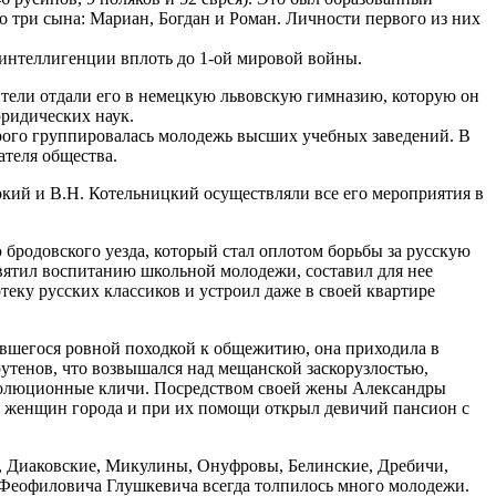
ло три сына: Мариан, Богдан и Роман. Личности первого из них
 интеллигенции вплоть до 1-ой мировой войны.
дители отдали его в немецкую львовскую гимназию, которую он
юридических наук.
орого группировалась молодежь высших учебных заведений. В
ателя общества.
окий и В.Н. Котельницкий осуществляли все его мероприятия в
бродовского уезда, который стал оплотом борьбы за русскую
святил воспитанию школьной молодежи, составил для нее
еку русских классиков и устроил даже в своей квартире
вшегося ровной походкой к общежитию, она приходила в
х рутенов, что возвышался над мещанской заскорузлостью,
еволюционные кличи. Посредством своей жены Александры
ых женщин города и при их помощи открыл девичий пансион с
е, Диаковские, Микулины, Онуфровы, Белинские, Дребичи,
Феофиловича Глушкевича всегда толпилось много молодежи.