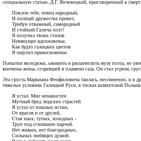
специальную статью, Д.Г. Янчевецкий, приговоренный к смерт
Поклон тебе, певец народный,
И полный дружества привет,
Трибун отважный, самородный
И стойкий Галича поэт!
Я получил твоих стихов
Невянущее вдохновенье,
Как будто галицких цветов
Я ощутил прикосновенье.
Попытки молодежи, оживить и расшевелить музу поэта, не увен
кончины жены, сгоревшей в пламени газа. Он стал угрюм, грус
Эта грусть Маркиана Феофиловича таилась, несомненно, и в д
тяжелых условиях Галицкой Руси, в тисках шляхетской Польши.
Я устал. Мне ненавистен
Мутный бред людских страстей
Я устал от пошлых истин,
От врагов и от друзей,
Стая злых, тупых, холодных -
Труп под сгнившею парчой.
Нет живых, нет благородных,
Сильных любящих душой.