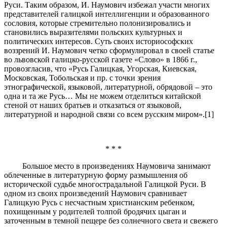
Руси. Таким образом, И. Наумович избежал участи многих
представителей галицкой интеллигенции и образованного
сословия, которые стремительно полонизировались и
становились выразителями польских культурных и
политических интересов. Суть своих историософских
воззрений И. Наумович четко сформулировал в своей статье
во львовской галицко-русской газете «Слово» в 1866 г.,
провозгласив, что «Русь Галицкая, Угорская, Киевская,
Московская, Тобольская и пр. с точки зрения
этнографической, языковой, литературной, обрядовой – это
одна и та же Русь… Мы не можем отделиться китайской
стеной от наших братьев и отказаться от языковой,
литературной и народной связи со всем русским миром».[1]
* * *
Большое место в произведениях Наумовича занимают
облеченные в литературную форму размышления об
исторической судьбе многострадальной Галицкой Руси. В
одном из своих произведений Наумович сравнивает
Галицкую Русь с несчастным христианским ребенком,
похищенным у родителей толпой бродячих цыган и
заточенным в темной пещере без солнечного света и свежего