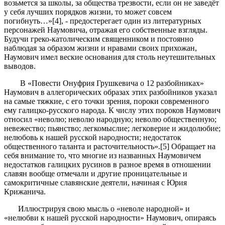
возьмется за школы, за общества трезвости, если он не заведёт
у себя лучших порядков жизни, то может совсем
погибнуть…»[4], - предостерегает один из литературных
персонажей Наумовича, отражая его собственные взгляды.
Будучи греко-католическим священником и постоянно
наблюдая за образом жизни и нравами своих прихожан,
Наумович имел веские основания для столь неутешительных
выводов.
В «Повести Онуфрия Грушкевича о 12 разбойниках»
Наумович в аллегорических образах этих разбойников указал
на самые тяжкие, с его точки зрения, пороки современного
ему галицко-русского народа. К числу этих пороков Наумович
относил «неволю; неволю народную; неволю общественную;
невежество; пьянство; легкомыслие; легковерие и жидолюбие;
нелюбовь к нашей русской народности; недостаток
общественного таланта и расточительность».[5] Обращает на
себя внимание то, что многие из названных Наумовичем
недостатков галицких русинов в разное время в отношении
славян вообще отмечали и другие проницательные и
самокритичные славянские деятели, начиная с Юрия
Крижанича.
Иллюстрируя свою мысль о «неволе народной» и
«нелюбви к нашей русской народности» Наумович, опираясь