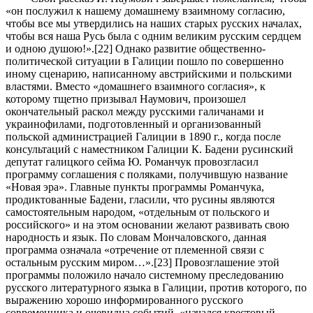
«он послужил к нашему домашнему взаимному согласию,
чтобы все мы утвердились на наших старых русских началах,
чтобы вся наша Русь была с одним великим русским сердцем
и одною душою!».[22] Однако развитие общественно-
политической ситуации в Галиции пошло по совершенно
иному сценарию, написанному австрийскими и польскими
властями. Вместо «домашнего взаимного согласия», к
которому тщетно призывал Наумович, произошел
окончательный раскол между русскими галичанами и
украинофилами, подготовленный и организованный
польской администрацией Галиции в 1890 г., когда после
консультаций с наместником Галиции К. Бадени русинский
депутат галицкого сейма Ю. Романчук провозгласил
программу соглашения с поляками, получившую название
«Новая эра». Главные пункты программы Романчука,
продиктованные Бадени, гласили, что русины являются
самостоятельным народом, «отдельным от польского и
российского» и на этом основании желают развивать свою
народность и язык. По словам Мончаловского, данная
программа означала «отречение от племенной связи с
остальным русским миром…».[23] Провозглашение этой
программы положило начало системному преследованию
русского литературного языка в Галиции, против которого, по
выражению хорошо информированного русского
современника и очевидца событий, «начался крестовый