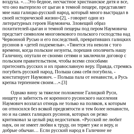
воздуха. «…Это бедное, несчастное христианское дитя и все,
что оно вытерпело от цыган в темной пещере, представляет
мне наш галицко-русский народ, который много выстрадал в
своей исторической жизни»[2], - говорит один из
литературных героев Наумовича. Зловещий образ
похитителей-цыган и темной пещеры под пером Наумовича
предстает символом многовекового польского господства над
Червонной Русью и его последствий, превративших галицких
русинов в «детей подземелья». «Тянется эта неволя с того
времени, когда польские иезуиты, порешив ополячить нашу
Галичину, опутали ее своими сетями и заключили договор с
польским правительством, чтобы всеми способами
притеснять русских и их православную веру. Правда, стремясь
погубить русский народ, Польша сама себя погубила, -
констатирует Наумович. – Польша пала от ненависти, а Русь
крепка терпением своим…».[3]
Однако вину за тяжелое положение Галицкой Руси,
нищету и забитость ее коренного русинского населения
Наумович возлагал отнюдь не только на поляков, к которым
он относился без всякой предвзятости и тем более ненависти,
но и на самих галицких русинов, которых он резко
критиковал за целый ряд недостатков. «Русский не любит
наук, он не имеет любви к труду, он теряет уже и веру, и
добрые обычаи… Если русский народ в Галичине не