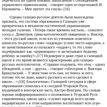
перечитать ни одной книжки, написанной с соблюдением
украинского правописания, - говорит один из персонажей И.
Наумовича. – Мне претит эта гниль».[16]
Однако галицко-русские деятели были вынуждены
признать, что система образования в Галиции уже
превратилась в механизм постепенной украинизации
молодых галичан. «Теперь такие времена настали, - сожалеет
сосед о. Димитрия, греко-католический священник о. Виктор,
- что в русской школе, если кто из учеников осмелится
написать по-русски слово «надежда» (слово чисто народное, а
не заимствованное из польского «надия»), то это слово
подчёркивают как «церковщину» и засчитывают бедному
ребёнку за ошибку!».[17] Недоверие и даже страх к галицкой
школе в это время являются характерными для галицко-
русских интеллигентов. «Страшно подумать, что отец – одних
убеждений, а сын – других, - говорит собеседник о. Виктора
Брикульский. – У меня тоже есть сын, но боюсь за него,
потому что не знаю, какого русского из него сделают в
школе…».[18] Аналогичная с Галицией ситуация в сфере
образования сложилась и в соседней Угорской Руси,
входившей в венгерскую часть Австро-Венгрии. По словам
хорошо информированного о положении в Угорской Руси
современника, школа здесь «служит прежде всего целям
мадьяризации и в этом направлении воспитывает всю угро-