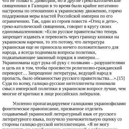
что не только о. Димитрий, но и другие греко-католические
священники в Галиции в то время были крайне негативно
настроены по отношению к украинскому движению, горячо
поддерживая меры властей Российской империи по его
ограничению. Так, один из героев повести «Отец и дети»,
греко-католический священник, говорит в кругу своих
единомышленников: «Если русское правительство теперь
запрещает издавать и перевозить через границу книжки на
украинском наречии, то это потому, что литература
украинская еще не приносила ничего положительного для
народа, а всегда поднимала вопросы политики,
подкапывающие законный порядок в империи…
Украиноманы идут рука об руку с поляками – разрушителями
и цель их в том, чтобы произвести религиозно-гражданский
переворот… Запрещение литературы, ведущей народ в
пропасть, было обязанностью русского правительства…».[15]
Судя по всему, галицко-русские интеллигенты понимали
смысл имперской политики в украинском вопросе лучше, чем
многие её критики в лице российских либералов.
Усиленно пропагандируемое галицкими украинофилами
фонетическое правописание, призванное отделить
создаваемый украинский литературный язык от русского
литературного языка, получило уничижительную оценку со
стороны галицко-русской интеллигенции. «Я не могу