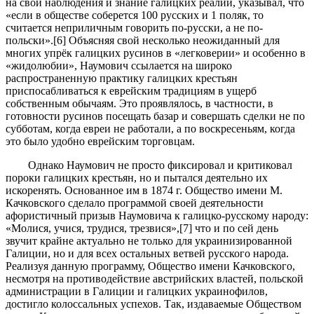
на свои наблюдения и знание галицких реалий, указывал, что
«если в обществе соберется 100 русских и 1 поляк, то
считается неприличным говорить по-русски, а не по-
польски».[6] Объясняя свой несколько неожиданный для
многих упрёк галицких русинов в «легковерии» и особенно в
«жидолюбии», Наумович ссылается на широко
распространенную практику галицких крестьян
приспосабливаться к еврейским традициям в ущерб
собственным обычаям. Это проявлялось, в частности, в
готовности русинов посещать базар и совершать сделки не по
субботам, когда евреи не работали, а по воскресеньям, когда
это было удобно еврейским торговцам.
Однако Наумович не просто фиксировал и критиковал
пороки галицких крестьян, но и пытался деятельно их
искоренять. Основанное им в 1874 г. Общество имени М.
Качковского сделало программой своей деятельности
афористичный призыв Наумовича к галицко-русскому народу:
«Молися, учися, трудися, трезвися»,[7] что и по сей день
звучит крайне актуально не только для украинизированной
Галиции, но и для всех остальных ветвей русского народа.
Реализуя данную программу, Общество имени Качковского,
несмотря на противодействие австрийских властей, польской
администрации в Галиции и галицких украинофилов,
достигло колоссальных успехов. Так, издаваемые Обществом