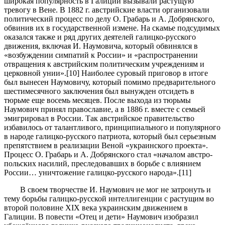
широкая популярность в Галиции вызывали растущую
тревогу в Вене. В 1882 г. австрийские власти организовали
политический процесс по делу О. Грабарь и А. Добрянского,
обвинив их в государственной измене. На скамье подсудимых
оказался также и ряд других деятелей галицко-русского
движения, включая И. Наумовича, который обвинялся в
«возбуждении симпатий к России» и «распространении
отвращения к австрийским политическим учреждениям и
церковной унии».[10] Наиболее суровый приговор в итоге
был вынесен Наумовичу, который помимо предварительного
шестимесячного заключения был вынужден отсидеть в
тюрьме еще восемь месяцев. После выхода из тюрьмы
Наумович принял православие, а в 1886 г. вместе с семьей
эмигрировал в России. Так австрийское правительство
избавилось от талантливого, принципиального и популярного
в народе галицко-русского патриота, который был серьезным
препятствием в реализации Веной «украинского проекта».
Процесс О. Грабарь и А. Добрянского стал «началом австро-
польских насилий, преследовавших в борьбе с влиянием
России… уничтожение галицко-русского народа».[11]
В своем творчестве И. Наумович не мог не затронуть и
тему борьбы галицко-русской интеллигенции с растущим во
второй половине XIX века украинским движением в
Галиции. В повести «Отец и дети» Наумович изобразил