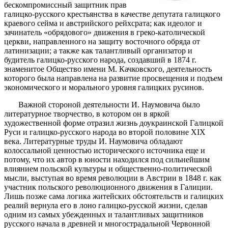
бескомпромиссный защитник прав
галицко-русского крестьянства в качестве депутата галицкого
краевого сейма и австрийского рейхсрата; как идеолог и
зачинатель «обрядового» движения в греко-католической
церкви, направленного на защиту восточного обряда от
латинизации; а также как талантливый организатор и
будитель галицко-русского народа, создавший в 1874 г.
знаменитое Общество имени М. Качковского, деятельность
которого была направлена на развитие просвещения и подъем
экономического и морального уровня галицких русинов.
Важной стороной деятельности И. Наумовича было
литературное творчество, в котором он в яркой
художественной форме отразил жизнь доукраинской Галицкой
Руси и галицко-русского народа во второй половине ХIX
века. Литературные труды И. Наумовича обладают
колоссальной ценностью исторического источника еще и
потому, что их автор в юности находился под сильнейшим
влиянием польской культуры и общественно-политической
мысли, выступая во время революции в Австрии в 1848 г. как
участник польского революционного движения в Галиции.
Лишь позже сама логика житейских обстоятельств и галицких
реалий вернула его в лоно галицко-русской жизни, сделав
одним из самых убежденных и талантливых защитников
русского начала в древней и многострадальной Червонной