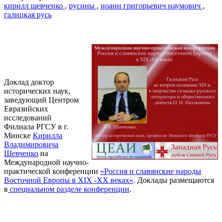
кирилл шевченко
,
русины
,
иоанн григорьевич наумович
,
галицкая русь
Доклад доктор
исторических наук,
заведующий Центром
Евразийских
исследований
Филиала РГСУ в г.
Минске
Кирилла
Владимировича
Шевченко
на
Международной научно-
практической конференции
«Россия и славянские народы
Восточной Европы в XIX -ХХ веках»
. Доклады размещаются
в
специальном разделе конференции
.