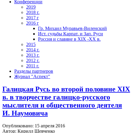
Конференции
2019
2018 г.
2017 г
2016 г
Гр. Михаил Муравьев-Виленский
Ист. судьбы Карпат. и Зап. Руси
Россия и славяне в XIX -ХХ в.
2015
2014 г.
2013 г.
2012 г.
2011 г.
Разделы партнеров
Журнал "Аспект"
Галицкая Русь во второй половине XIX
в. в творчестве галицко-русского
мыслителя и общественного деятеля
И. Наумовича
Опубликовано: 15 апреля 2016
Автор: Кирилл Шевченко