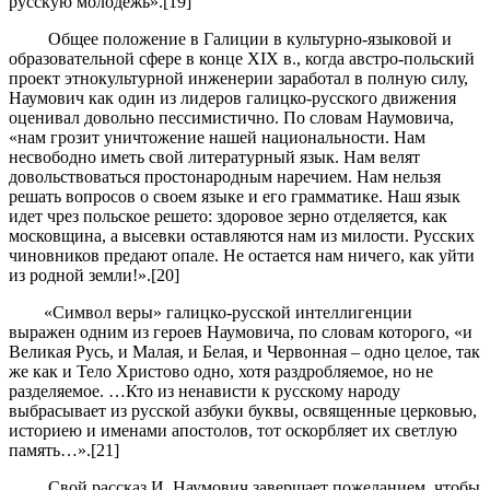
русскую молодежь».[19]
Общее положение в Галиции в культурно-языковой и
образовательной сфере в конце XIX в., когда австро-польский
проект этнокультурной инженерии заработал в полную силу,
Наумович как один из лидеров галицко-русского движения
оценивал довольно пессимистично. По словам Наумовича,
«нам грозит уничтожение нашей национальности. Нам
несвободно иметь свой литературный язык. Нам велят
довольствоваться простонародным наречием. Нам нельзя
решать вопросов о своем языке и его грамматике. Наш язык
идет чрез польское решето: здоровое зерно отделяется, как
московщина, а высевки оставляются нам из милости. Русских
чиновников предают опале. Не остается нам ничего, как уйти
из родной земли!».[20]
«Символ веры» галицко-русской интеллигенции
выражен одним из героев Наумовича, по словам которого, «и
Великая Русь, и Малая, и Белая, и Червонная – одно целое, так
же как и Тело Христово одно, хотя раздробляемое, но не
разделяемое. …Кто из ненависти к русскому народу
выбрасывает из русской азбуки буквы, освященные церковью,
историею и именами апостолов, тот оскорбляет их светлую
память…».[21]
Свой рассказ И. Наумович завершает пожеланием, чтобы