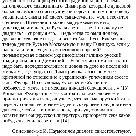
убеждённого галицко-русского традиционалиста, греко-
католического священника о. Димитрия, который с душевной
болью делился со своей супругой переживаниями по поводу
украинских симпатий своего сына-студента. «Он перечитал
сочинения Шевченки и воюет выдержками из него,
утверждая, что не одна Русь на свете, а две. Но почему не
двадцать? – спрошу я его. – Ведь когда-то были поляне,
древляне, северяне и т.д. – и все это была Русь. Как можно
теперь делить Русь на Московскую и нашу Галицкую, если у
нас в Галичине существует несколько наречий? –
полемизировал с сыном-украинофилом галицко-русский
традиционалист о. Димитрий. – Если уж анатомировать, то
надо быть последовательным и доводить дело до последней
жилки!».[12] Супруга о. Димитрия оказалась не менее
критичной по отношению к украинским увлечениям своего
сына Фёдора. По её словам, «увлечение Украйной –
ребячество, мечта, не имеющая никакой будущности…».[13]
Когда сын Фёдор станет «самостоятельным человеком и
присмотрится к жизни, он узнает, что наш малорусский язык
чересчур ополячен, крайне беден и совершенно недостаточен
для того, чтобы… он мог теперь, при существовании
богатейшей общерусской литературы, приобрести себе какое-
нибудь значение в свете…».[14]
Описываемые И. Наумовичем диалоги свидетельствуют,