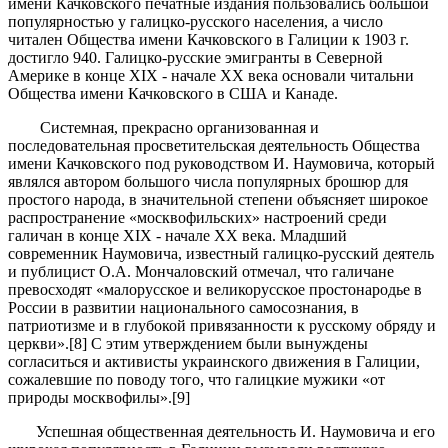
имени Качковского печатные издания пользовались большой
популярностью у галицко-русского населения, а число
читален Общества имени Качковского в Галиции к 1903 г.
достигло 940. Галицко-русские эмигранты в Северной
Америке в конце XIX - начале ХХ века основали читальни
Общества имени Качковского в США и Канаде.
Системная, прекрасно организованная и
последовательная просветительская деятельность Общества
имени Качковского под руководством И. Наумовича, который
являлся автором большого числа популярных брошюр для
простого народа, в значительной степени объясняет широкое
распространение «москвофильских» настроений среди
галичан в конце XIX - начале ХХ века. Младший
современник Наумовича, известный галицко-русский деятель
и публицист О.А. Мончаловский отмечал, что галичане
превосходят «малорусское и великорусское простонародье в
России в развитии национального самосознания, в
патриотизме и в глубокой привязанности к русскому обряду и
церкви».[8] С этим утверждением были вынуждены
согласиться и активисты украинского движения в Галиции,
сожалевшие по поводу того, что галицкие мужики «от
природы москвофилы».[9]
Успешная общественная деятельность И. Наумовича и его