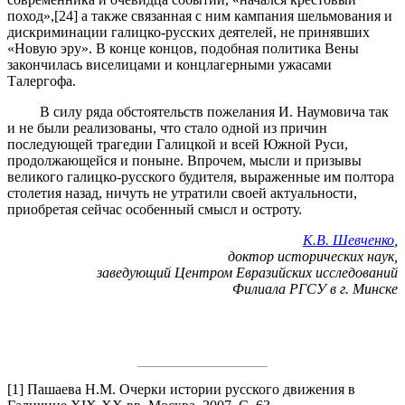
поход»,[24] а также связанная с ним кампания шельмования и
дискриминации галицко-русских деятелей, не принявших
«Новую эру». В конце концов, подобная политика Вены
закончилась виселицами и концлагерными ужасами
Талергофа.
В силу ряда обстоятельств пожелания И. Наумовича так
и не были реализованы, что стало одной из причин
последующей трагедии Галицкой и всей Южной Руси,
продолжающейся и поныне. Впрочем, мысли и призывы
великого галицко-русского будителя, выраженные им полтора
столетия назад, ничуть не утратили своей актуальности,
приобретая сейчас особенный смысл и остроту.
К.В. Шевченко
,
доктор исторических наук,
заведующий Центром Евразийских исследований
Филиала РГСУ в г. Минске
[1] Пашаева Н.М. Очерки истории русского движения в