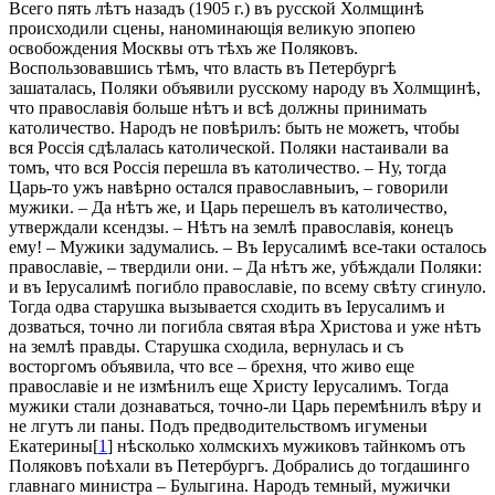
Всего пять лѣтъ назадъ (1905 г.) въ русской Холмщинѣ
происходили сцены, наноминающія великую эпопею
освобождения Москвы отъ тѣхъ же Поляковъ.
Воспользовавшись тѣмъ, что власть въ Петербургѣ
зашаталась, Поляки объявили русскому народу въ Холмщинѣ,
что православія больше нѣтъ и всѣ должны принимать
католичество. Народъ не повѣрилъ: быть не можетъ, чтобы
вся Россія сдѣлалась католической. Поляки настаивали ва
томъ, что вся Россія перешла въ католичество. – Ну, тогда
Царь-то ужъ навѣрно остался православныиъ, – говорили
мужики. – Да нѣтъ же, и Царь перешелъ въ католичество,
утверждали ксендзы. – Нѣтъ на землѣ православія, конецъ
ему! – Мужики задумались. – Въ Іерусалимѣ все-таки осталось
православіе, – твердили они. – Да нѣтъ же, убѣждали Поляки:
и въ Іерусалимѣ погибло православіе, по всему свѣту сгинуло.
Тогда одва старушка вызывается сходить въ Іерусалимъ и
дозваться, точно ли погибла святая вѣра Христова и уже нѣтъ
на землѣ правды. Старушка сходила, вернулась и съ
восторгомъ объявила, что все – брехня, что живо еще
православіе и не измѣнилъ еще Христу Іерусалимъ. Тогда
мужики стали дознаваться, точно-ли Царь перемѣнилъ вѣру и
не лгутъ ли паны. Подъ предводительствомъ игуменьи
Екатерины[
1
] нѣсколько холмскихъ мужиковъ тайнкомъ отъ
Поляковъ поѣхали въ Петербургъ. Добрались до тогдашинго
главнаго министра – Булыгина. Народъ темный, мужички