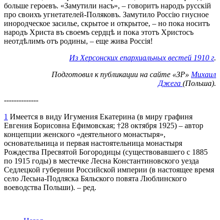
больше героевъ. «Замутили насъ», – говоритъ народъ русскій
про своихъ угнетателей-Поляковъ. Замутило Россію гнусное
инородческое засилье, скрытое и открытое, – но пока носитъ
народъ Христа въ своемъ сердцѣ и пока этотъ Христосъ
неотдѣлимъ отъ родины, – еще жива Россія!
Из Херсонских епархиальных вестей 1910 г
.
Подготовил к публикации на сайте «ЗР»
Михаил
Джега
(Польша).
--------------
1
Имеется в виду Игумения Екатерина (в миру графиня
Евгения Борисовна Ефимовская; †28 октября 1925) – автор
концепции женского «деятельного монастыря»,
основательница и первая настоятельница монастыря
Рождества Пресвятой Богородицы (существовавшего с 1885
по 1915 годы) в местечке Лесна Константиновского уезда
Седлецкой губернии Российской империи (в настоящее время
село Лесьна-Подляска Бяльского повята Люблинского
воеводства Польши). – ред.