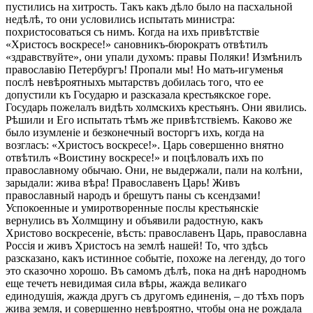
пустились на хитрость. Такъ какъ дѣло было на пасхальной
недѣлѣ, то они условились испытать министра:
похристосоваться съ нимъ. Когда на ихъ привѣтствіе
«Христосъ воскресе!» сановникъ-бюрократъ отвѣтилъ
«здравствуйте», они упали духомъ: правы Поляки! Измѣнилъ
православію Петербургъ! Пропали мы! Но мать-игуменья
послѣ невѣроятныхъ мытарствъ добилась того, что ее
допустили къ Государю и разсказала крестьякское горе.
Государь пожелалъ видѣть холмскихъ крестьянъ. Они явились.
Рѣшили и Его испытать тѣмъ же привѣтствіемъ. Каково же
было изумленіе и безконечный восторгъ ихъ, когда на
возгласъ: «Христосъ воскресе!». Царь совершенно внятно
отвѣтилъ «Воистину воскресе!» и поцѣловалъ ихъ по
православному обычаю. Они, не выдержали, пали на колѣни,
зарыдали: жива вѣра! Православенъ Царь! Живъ
православный народъ и брешутъ паны съ ксендзами!
Успокоенные и умиротворенные послы крестьянскіе
вернулись въ Холмщину и объявили радостную, какъ
Христово воскресеніе, вѣсть: православенъ Царь, православна
Россія и живъ Христосъ на землѣ нашей! То, что здѣсь
разсказано, какъ истинное событіе, похоже на легенду, до того
это сказочно хорошо. Въ самомъ дѣлѣ, пока на днѣ народномъ
еще течетъ невидимая сила вѣры, жажда великаго
единодушія, жажда другъ съ другомъ единенія, – до тѣхъ поръ
жива земля, и совершенно невѣроятно, чтобы она не рождала