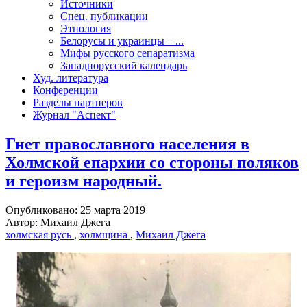
Источники
Спец. публикации
Этнология
Белорусы и украинцы – ...
Мифы русского сепаратизма
Западнорусский календарь
Худ. литература
Конференции
Разделы партнеров
Журнал "Аспект"
Гнет православного населения в
Холмской епархии со стороны поляков
и героизм народный.
Опубликовано: 25 марта 2019
Автор: Михаил Джега
холмская русь
,
холмщина
,
Михаил Джега